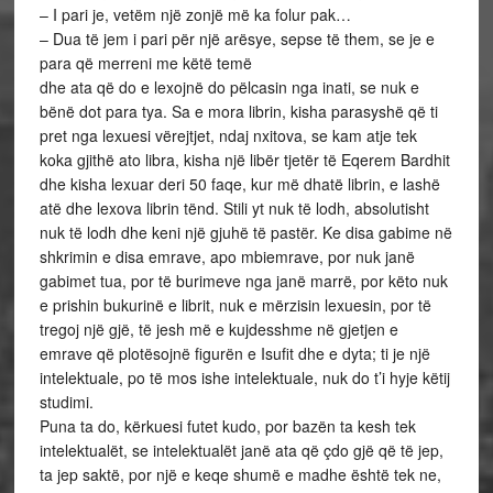
– I pari je, vetëm një zonjë më ka folur pak…
– Dua të jem i pari për një arësye, sepse të them, se je e
para që merreni me këtë temë
dhe ata që do e lexojnë do pëlcasin nga inati, se nuk e
bënë dot para tya. Sa e mora librin, kisha parasyshë që ti
pret nga lexuesi vërejtjet, ndaj nxitova, se kam atje tek
koka gjithë ato libra, kisha një libër tjetër të Eqerem Bardhit
dhe kisha lexuar deri 50 faqe, kur më dhatë librin, e lashë
atë dhe lexova librin tënd. Stili yt nuk të lodh, absolutisht
nuk të lodh dhe keni një gjuhë të pastër. Ke disa gabime në
shkrimin e disa emrave, apo mbiemrave, por nuk janë
gabimet tua, por të burimeve nga janë marrë, por këto nuk
e prishin bukurinë e librit, nuk e mërzisin lexuesin, por të
tregoj një gjë, të jesh më e kujdesshme në gjetjen e
emrave që plotësojnë figurën e Isufit dhe e dyta; ti je një
intelektuale, po të mos ishe intelektuale, nuk do t’i hyje këtij
studimi.
Puna ta do, kërkuesi futet kudo, por bazën ta kesh tek
intelektualët, se intelektualët janë ata që çdo gjë që të jep,
ta jep saktë, por një e keqe shumë e madhe është tek ne,