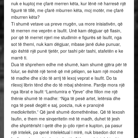
nuk e kuptoj me çfarë merren këta, kur lënë në harresë një
figurë të tillë, me çfarë mburren këta, moj motër, me çfarë
mburren këta?
Ti shumë vetave ua preve rrugën, ua more inisiativën, që
të merren me veprën e Isufit. Unë kam dëgjuar që flasin,
por që të merret njeri me studimin e figurës së Isufit, nga
sot të themi, nuk kam dëgjuar, mbase janë duke punuar,
ajo është një punë tjetër, por tashi për tashi, stafetën e ke
marrë ti.
Dua të shprehem edhe më shumë, kam shumë gjëra për të
folur, se është një temë që më pëlqen, se kam një moshë
të madhe dhe s’do të arrij të lexoj veprat e Isufit. Do ta
rilexoj librin tënd dhe do të mbaj shënime. Pardje mora një
nga librat e Isufit “Lamtumira e Yjeve” dhe fillon me një
thënie shumë të madhe: “Nga të pesë artet, letërsia dhe
nga të pesë degët e saj, poezia, nuk e pranojnë
mediokritetin.” Që janë shumë domethënëse. Që të lexosh
Isufin, e them me sinqeritetin më të madh, duhet të jesh
dhe shpirtërisht i qetë dhe jo çdo njeri e kupton, pa pasur
një intelek, pa qenë intelektual i mirë, nuk bisedon dot me