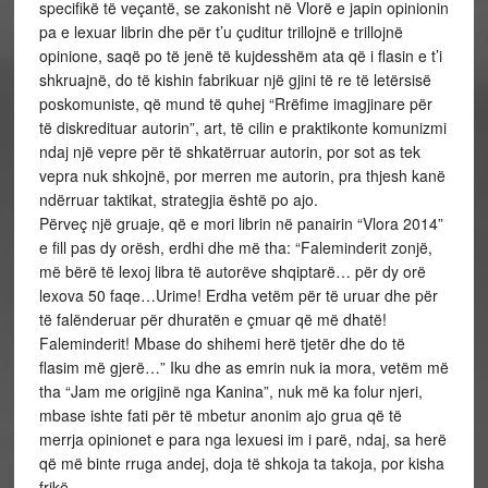
specifikë të veçantë, se zakonisht në Vlorë e japin opinionin
pa e lexuar librin dhe për t’u çuditur trillojnë e trillojnë
opinione, saqë po të jenë të kujdesshëm ata që i flasin e t’i
shkruajnë, do të kishin fabrikuar një gjini të re të letërsisë
poskomuniste, që mund të quhej “Rrëfime imagjinare për
të diskredituar autorin”, art, të cilin e praktikonte komunizmi
ndaj një vepre për të shkatërruar autorin, por sot as tek
vepra nuk shkojnë, por merren me autorin, pra thjesh kanë
ndërruar taktikat, strategjia është po ajo.
Përveç një gruaje, që e mori librin në panairin “Vlora 2014”
e fill pas dy orësh, erdhi dhe më tha: “Faleminderit zonjë,
më bërë të lexoj libra të autorëve shqiptarë… për dy orë
lexova 50 faqe…Urime! Erdha vetëm për të uruar dhe për
të falënderuar për dhuratën e çmuar që më dhatë!
Faleminderit! Mbase do shihemi herë tjetër dhe do të
flasim më gjerë…” Iku dhe as emrin nuk ia mora, vetëm më
tha “Jam me origjinë nga Kanina”, nuk më ka folur njeri,
mbase ishte fati për të mbetur anonim ajo grua që të
merrja opinionet e para nga lexuesi im i parë, ndaj, sa herë
që më binte rruga andej, doja të shkoja ta takoja, por kisha
frikë…