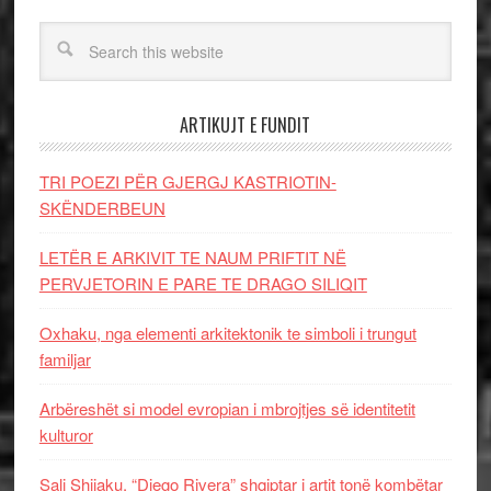
ARTIKUJT E FUNDIT
TRI POEZI PËR GJERGJ KASTRIOTIN-
SKËNDERBEUN
LETËR E ARKIVIT TE NAUM PRIFTIT NË
PERVJETORIN E PARE TE DRAGO SILIQIT
Oxhaku, nga elementi arkitektonik te simboli i trungut
familjar
Arbëreshët si model evropian i mbrojtjes së identitetit
kulturor
Sali Shijaku, “Diego Rivera” shqiptar i artit tonë kombëtar