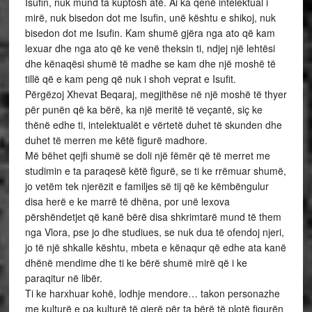
Isufin, nuk mund ta kuptosh atë. Ai ka qenë intelektual i
mirë, nuk bisedon dot me Isufin, unë kështu e shikoj, nuk
bisedon dot me Isufin. Kam shumë gjëra nga ato që kam
lexuar dhe nga ato që ke venë theksin ti, ndjej një lehtësi
dhe kënaqësi shumë të madhe se kam dhe një moshë të
tillë që e kam peng që nuk i shoh veprat e Isufit.
Përgëzoj Xhevat Beqaraj, megjithëse në një moshë të thyer
për punën që ka bërë, ka një meritë të veçantë, siç ke
thënë edhe ti, intelektualët e vërtetë duhet të skunden dhe
duhet të merren me këtë figurë madhore.
Më bëhet qejfi shumë se doli një fëmër që të merret me
studimin e ta paraqesë këtë figurë, se ti ke rrëmuar shumë,
jo vetëm tek njerëzit e familjes së tij që ke këmbëngulur
disa herë e ke marrë të dhëna, por unë lexova
përshëndetjet që kanë bërë disa shkrimtarë mund të them
nga Vlora, pse jo dhe studiues, se nuk dua të ofendoj njeri,
jo të një shkalle kështu, mbeta e kënaqur që edhe ata kanë
dhënë mendime dhe ti ke bërë shumë mirë që i ke
paraqitur në libër.
Ti ke harxhuar kohë, lodhje mendore… takon personazhe
me kulturë e pa kulturë të gjerë për ta bërë të plotë figurën