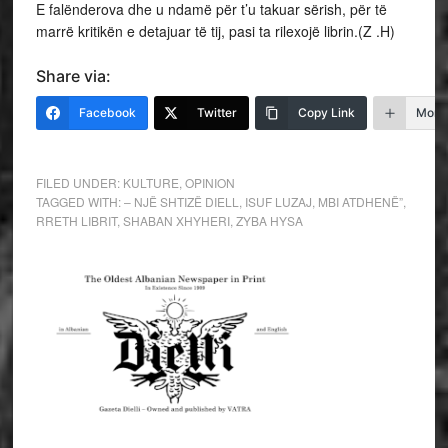
E falënderova dhe u ndamë për t’u takuar sërish, për të
marrë kritikën e detajuar të tij, pasi ta rilexojë librin.(Z .H)
Share via:
Facebook
Twitter
Copy Link
More
FILED UNDER:
KULTURE
,
OPINION
TAGGED WITH:
– NJË SHTIZË DIELL
,
ISUF LUZAJ
,
MBI ATDHENË”
,
RRETH LIBRIT
,
SHABAN XHYHERI
,
ZYBA HYSA