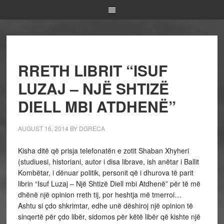
RRETH LIBRIT “ISUF
LUZAJ – NJË SHTIZË
DIELL MBI ATDHENË”
AUGUST 16, 2014
BY
DGRECA
Kisha ditë që prisja telefonatën e zotit Shaban Xhyheri
(studiuesi, historiani, autor i disa librave, ish anëtar i Ballit
Kombëtar, i dënuar politik, personit që i dhurova të parit
librin “Isuf Luzaj – Një Shtizë Diell mbi Atdhenë” për të më
dhënë një opinion rreth tij, por heshtja më tmerroi…
Ashtu si çdo shkrimtar, edhe unë dëshiroj një opinion të
sinqertë për çdo libër, sidomos për këtë libër që kishte një