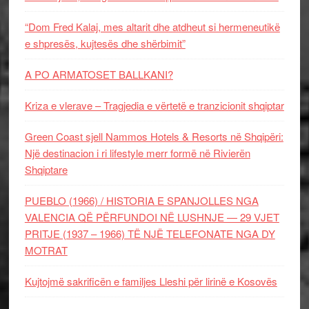
“Dom Fred Kalaj, mes altarit dhe atdheut si hermeneutikë
e shpresës, kujtesës dhe shërbimit”
A PO ARMATOSET BALLKANI?
Kriza e vlerave – Tragjedia e vërtetë e tranzicionit shqiptar
Green Coast sjell Nammos Hotels & Resorts në Shqipëri:
Një destinacion i ri lifestyle merr formë në Rivierën
Shqiptare
PUEBLO (1966) / HISTORIA E SPANJOLLES NGA
VALENCIA QË PËRFUNDOI NË LUSHNJE — 29 VJET
PRITJE (1937 – 1966) TË NJË TELEFONATE NGA DY
MOTRAT
Kujtojmë sakrificën e familjes Lleshi për lirinë e Kosovës