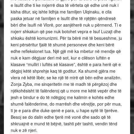
e Isufit dhe ti ke nxjerrë disa të vërteta që edhe unë nuk i
kisha ditur, siç ishte lidhja me familjen Ulqinaku, e cila
paska jetuar në familjen e Isufit dhe të njëjtën qëndresë
bëri dhe Isuifi në Vlorë, por asnjëherë nuk u përmend. Ti e
nxjerr shkakun që pse nuk botohet vepra e Isuf Luzajt dhe
shkaku është komunizmi. Për ta bërë më të besueshme, ju
keni përsëritur fjalë të shumë personeve dhe keni bërë
edhe refleksionet tua. Një gjë më ka mbetur në mendje që
nuk e kam dëgjuar deri më sot, kur e cilëson luftën e
klasave “mulliri i luftës së klasave”, është e para herë që e
dëgjoj këtë shprehje kaq të goditur. Ka shumë gjëra me
vlera në këtë libër, se ke një të mirë që bën edhe analizën.
Zonja Zyba, me sinqeritetin me të madh të përgëzoj dhe
njëkohësisht të falënderoj që u more me këtë vepër dhe të
jesh e bindur e do të ndëgjoç me kalimin e kohës edhe
shumë falënderime, do marrësh dhe vërejtje, por për mua,
ti je e para dhe duke qenë e para, u hape sytë të tjerëve.
Besoj se do dalin edhe tjerë më vonë dhe sado që të
shkruajnë e mund të bëjnë, tashti për tashti, vendin tënd
nuk e zë njeri.