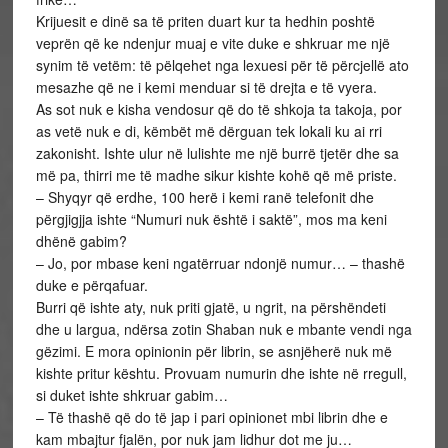
Krijuesit e dinë sa të priten duart kur ta hedhin poshtë
veprën që ke ndenjur muaj e vite duke e shkruar me një
synim të vetëm: të pëlqehet nga lexuesi për të përcjellë ato
mesazhe që ne i kemi menduar si të drejta e të vyera.
As sot nuk e kisha vendosur që do të shkoja ta takoja, por
as vetë nuk e di, këmbët më dërguan tek lokali ku ai rri
zakonisht. Ishte ulur në lulishte me një burrë tjetër dhe sa
më pa, thirri me të madhe sikur kishte kohë që më priste.
– Shyqyr që erdhe, 100 herë i kemi ranë telefonit dhe
përgjigjja ishte “Numuri nuk është i saktë”, mos ma keni
dhënë gabim?
– Jo, por mbase keni ngatërruar ndonjë numur… – thashë
duke e përqafuar.
Burri që ishte aty, nuk priti gjatë, u ngrit, na përshëndeti
dhe u largua, ndërsa zotin Shaban nuk e mbante vendi nga
gëzimi. E mora opinionin për librin, se asnjëherë nuk më
kishte pritur kështu. Provuam numurin dhe ishte në rregull,
si duket ishte shkruar gabim…
– Të thashë që do të jap i pari opinionet mbi librin dhe e
kam mbajtur fjalën, por nuk jam lidhur dot me ju…