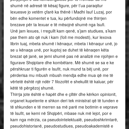
shumë në adresë të kësaj figure, për t’ua paraqitur
lexuesve jo vetëm çfarë ka thënë i Madhi Isuf Luzaj, por
bën edhe komentet e tua, ku përfundojnë me thirrjen
brezave për ta lexuar e të mësojnë shumë nga Isufi.
Unë jam lexues, i rregullt kam qenë, s’jam studiues, s’kam
pse them ato që nuk i kam (foli me modesti), kur lexova
librin tuaj, mbeta shumë i kënaqur, mbeta i kënaqur unë, jo
se u kënaqa unë, por kuptoj se duhet të kënaqen këta
brezat që janë, se jemi shumë pas në analizë me njohjen e
figurave Shqiptare dhe kombëtare. Më shumë se sa e ke
përshkruar ti figurën e Isufit, nuk mund ta bëj unë, por
përderisa mu mbush mbush mendja edhe mua që me të
vërtetë është një ndër 7 filozofët e shekullit të kaluar, për
këtë të përgëzoj shumë.
Thirrja jote është e hapët dhe e çiltër dhe kërkon opinionit,
organet kupetente e shkon deri tek ministrat që të tunden e
të shkunden e të merren sa më parë me botimin e veprave
të Isufit, se kemi në Shqipëri, mbase nuk më lejot, por e
kam nga mërzia, ca pseudointelektualë, pseudoshkrimtarë,
pseudohistorianë, pseudostudiues, pseudoakademistë e