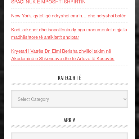
SPAÇI NUK E MPOSHTI SHPIRTIN
New York, qyteti që ndryshoi emrin… dhe ndryshoi botën
Kodi zakonor dhe isopolifonia dy nga monumentet e gjalla
madhështore të antikitetit shqiptar
Kryetari i Vatrës Dr. Elmi Berisha zhvilloi takim në
Akademinë e Shkencave dhe të Arteve të Kosovës
KATEGORITË
Kategoritë
ARKIV
Arkiv