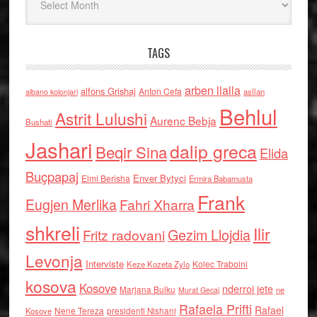
TAGS
arben llalla
alfons Grishaj
Anton Cefa
asllan
albano kolonjari
Behlul
Astrit Lulushi
Aurenc Bebja
Bushati
Jashari
dalip greca
Beqir Sina
Elida
Buçpapaj
Enver Bytyci
Elmi Berisha
Ermira Babamusta
Frank
Eugjen Merlika
Fahri Xharra
shkreli
Ilir
Gezim Llojdia
Fritz radovani
Levonja
Interviste
Kolec Traboini
Keze Kozeta Zylo
kosova
Kosove
nderroi jete
Marjana Bulku
ne
Murat Gecaj
Rafaela Prifti
Rafael
Nene Tereza
Kosove
presidenti Nishani