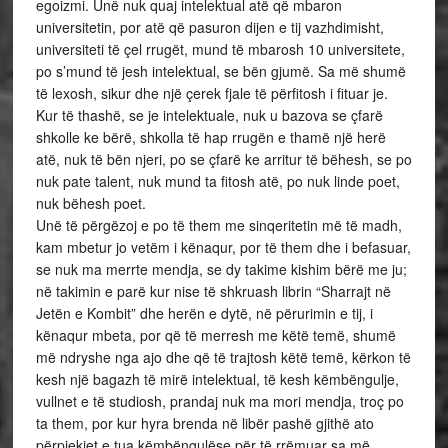
egoizmi. Unë nuk quaj intelektual atë që mbaron
universitetin, por atë që pasuron dijen e tij vazhdimisht,
universiteti të çel rrugët, mund të mbarosh 10 universitete,
po s’mund të jesh intelektual, se bën gjumë. Sa më shumë
të lexosh, sikur dhe një çerek fjale të përfitosh i fituar je.
Kur të thashë, se je intelektuale, nuk u bazova se çfarë
shkolle ke bërë, shkolla të hap rrugën e thamë një herë
atë, nuk të bën njeri, po se çfarë ke arritur të bëhesh, se po
nuk pate talent, nuk mund ta fitosh atë, po nuk linde poet,
nuk bëhesh poet.
Unë të përgëzoj e po të them me sinqeritetin më të madh,
kam mbetur jo vetëm i kënaqur, por të them dhe i befasuar,
se nuk ma merrte mendja, se dy takime kishim bërë me ju;
në takimin e parë kur nise të shkruash librin “Sharrajt në
Jetën e Kombit” dhe herën e dytë, në përurimin e tij, i
kënaqur mbeta, por që të merresh me këtë temë, shumë
më ndryshe nga ajo dhe që të trajtosh këtë temë, kërkon të
kesh një bagazh të mirë intelektual, të kesh këmbëngulje,
vullnet e të studiosh, prandaj nuk ma mori mendja, troç po
ta them, por kur hyra brenda në libër pashë gjithë ato
përpjekjet e tua këmbëngulëse për të rrëmuar sa më