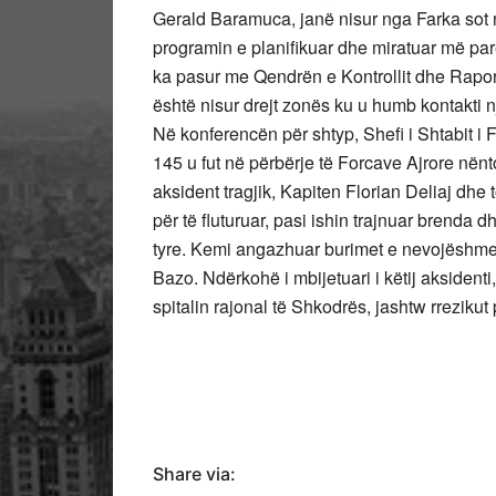
Gerald Baramuca, janë nisur nga Farka sot n
programin e planifikuar dhe miratuar më parë
ka pasur me Qendrën e Kontrollit dhe Rapor
është nisur drejt zonës ku u humb kontakti 
Në konferencën për shtyp, Shefi i Shtabit i
145 u fut në përbërje të Forcave Ajrore nëntor
aksident tragjik, Kapiten Florian Deliaj dh
për të fluturuar, pasi ishin trajnuar brenda 
tyre. Kemi angazhuar burimet e nevojëshme p
Bazo. Ndërkohë i mbijetuari i këtij aksidenti
spitalin rajonal të Shkodrës, jashtw rrezikut
Share via: