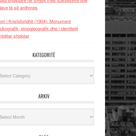
uaja shqiptare në SHBA mes sukseseve dhe
dave të së ardhmes
lori i Kristoforidhit (1904): Monument
sikografik, etnogjeografik dhe i identitetit
bëtar shqiptar
KATEGORITË
egoritë
ARKIV
iv