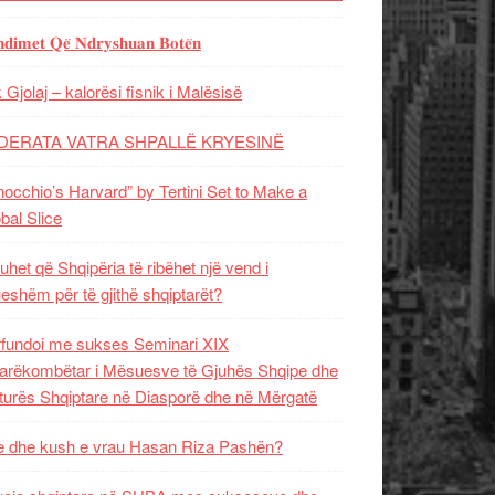
𝐝𝐢𝐦𝐞𝐭 𝐐𝐞̈ 𝐍𝐝𝐫𝐲𝐬𝐡𝐮𝐚𝐧 𝐁𝐨𝐭𝐞̈𝐧
 Gjolaj – kalorësi fisnik i Malësisë
DERATA VATRA SHPALLË KRYESINË
nocchio’s Harvard” by Tertini Set to Make a
bal Slice
uhet që Shqipëria të ribëhet një vend i
ueshëm për të gjithë shqiptarët?
fundoi me sukses Seminari XIX
rëkombëtar i Mësuesve të Gjuhës Shqipe dhe
turës Shqiptare në Diasporë dhe në Mërgatë
 dhe kush e vrau Hasan Riza Pashën?