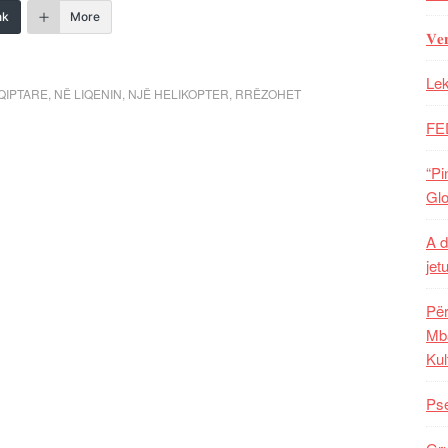
nk
More
𝐕𝐞
Lek
QIPTARE
,
NË LIQENIN
,
NJË HELIKOPTER
,
RRËZOHET
FE
“Pi
Glo
A d
jet
Për
Mba
Kul
Pse