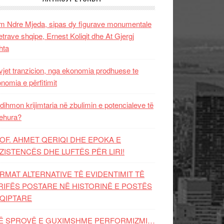
 Ndre Mjeda, sipas dy figurave monumentale
letrave shqipe, Ernest Koliqit dhe At Gjergj
hta
vjet tranzicion, nga ekonomia prodhuese te
nomia e përfitimit
dihmon krijimtaria në zbulimin e potencialeve të
ehura?
OF. AHMET QERIQI DHE EPOKA E
ZISTENCЁS DHE LUFTЁS PЁR LIRI!
RMAT ALTERNATIVE TË EVIDENTIMIT TË
RIFËS POSTARE NË HISTORINË E POSTËS
QIPTARE
Ë SPROVË E GUXIMSHME PERFORMIZMI…