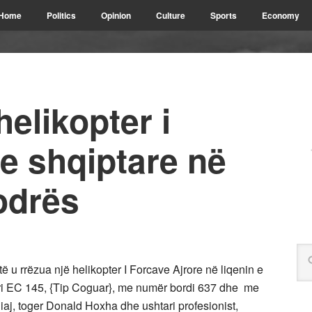
Home
Politics
Opinion
Culture
Sports
Economy
helikopter i
e shqiptare në
odrës
të u rrëzua një helikopter I Forcave Ajrore në liqenin e
pteri EC 145, {Tip Coguar}, me numër bordi 637 dhe me
iaj, toger Donald Hoxha dhe ushtari profesionist,