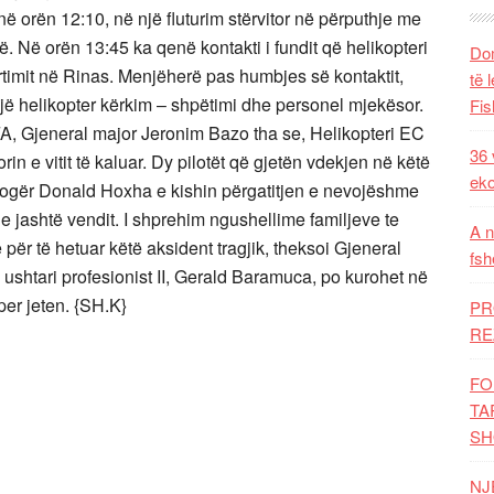
ë orën 12:10, në një fluturim stërvitor në përputhje me
. Në orën 13:45 ka qenë kontakti i fundit që helikopteri
Dom
timit në Rinas. Menjëherë pas humbjes së kontaktit,
të 
një helikopter kërkim – shpëtimi dhe personel mjekësor.
Fis
 FA, Gjeneral major Jeronim Bazo tha se, Helikopteri EC
36 
in e vitit të kaluar. Dy pilotët që gjetën vdekjen në këtë
eko
e togër Donald Hoxha e kishin përgatitjen e nevojëshme
dhe jashtë vendit. I shprehim ngushellime familjeve te
A n
ër të hetuar këtë aksident tragjik, theksoi Gjeneral
fsh
, ushtari profesionist II, Gerald Baramuca, po kurohet në
 per jeten. {SH.K}
PR
RE
FO
TA
SH
NJ