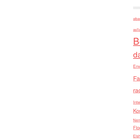
alba
asll
B
d
Env
Fa
ra
Inte
Ko
Nen
Flo
Els