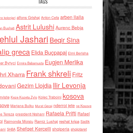
TAGS
arben llalla
alfons Grishaj
Anton Cefa
no kolonjari
Astrit Lulushi
Aurenc Bebja
an Bushati
ehlul Jashari
Beqir Sina
alip greca
Elida Buçpapaj
Elmi Berisha
Eugjen Merlika
er Bytyci
Ermira Babamusta
Frank shkreli
hri Xharra
Fritz
Ilir Levonja
Gezim Llojdia
dovani
kosova
rviste
Kolec Traboini
Keze Kozeta Zylo
sove
nderroi jete
Marjana Bulku
ne Kosove
Murat Gecaj
Rafaela Prifti
Rafael
e Tereza
presidenti Nishani
qi
Raimonda Moisiu
Ramiz Lushaj
reshat kripa
Sadik
Shefqet Kercelli
shqiperia
hani
shqiptaret
SHBA