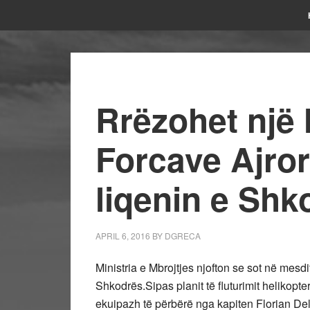
Rrëzohet një 
Forcave Ajror
liqenin e Shk
APRIL 6, 2016
BY
DGRECA
Ministria e Mbrojtjes njofton se sot në mesdi
Shkodrës.Sipas planit të fluturimit heliko
ekuipazh të përbërë nga kapiten Florian Del