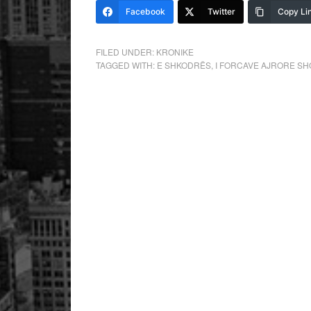
Facebook
Twitter
Copy Li
FILED UNDER:
KRONIKE
TAGGED WITH:
E SHKODRËS
,
I FORCAVE AJRORE SH