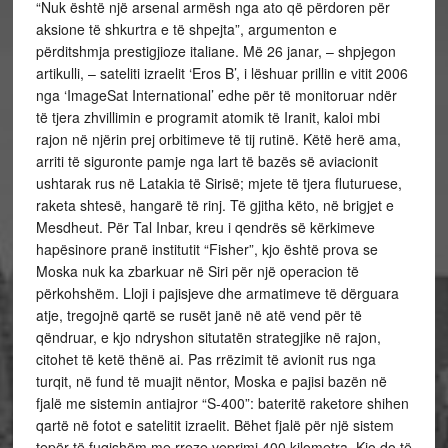
“Nuk është një arsenal armësh nga ato që përdoren për
aksione të shkurtra e të shpejta”, argumenton e
përditshmja prestigjioze italiane. Më 26 janar, – shpjegon
artikulli, – sateliti izraelit ‘Eros B’, i lëshuar prillin e vitit 2006
nga ‘ImageSat International’ edhe për të monitoruar ndër
të tjera zhvillimin e programit atomik të Iranit, kaloi mbi
rajon në njërin prej orbitimeve të tij rutinë. Këtë herë ama,
arriti të siguronte pamje nga lart të bazës së aviacionit
ushtarak rus në Latakia të Sirisë; mjete të tjera fluturuese,
raketa shtesë, hangarë të rinj. Të gjitha këto, në brigjet e
Mesdheut. Për Tal Inbar, kreu i qendrës së kërkimeve
hapësinore pranë institutit “Fisher”, kjo është prova se
Moska nuk ka zbarkuar në Siri për një operacion të
përkohshëm. Lloji i pajisjeve dhe armatimeve të dërguara
atje, tregojnë qartë se rusët janë në atë vend për të
qëndruar, e kjo ndryshon situtatën strategjike në rajon,
citohet të ketë thënë ai. Pas rrëzimit të avionit rus nga
turqit, në fund të muajit nëntor, Moska e pajisi bazën në
fjalë me sistemin antiajror “S-400”: bateritë raketore shihen
qartë në fotot e satelitit izraelit. Bëhet fjalë për një sistem
tepër të fuqishëm me rreze veprimi 400 kilometra. Kjo do të