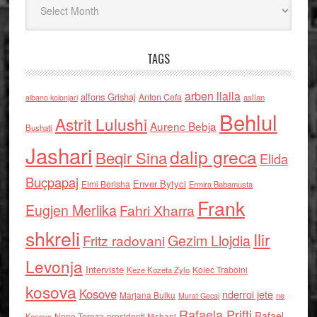
TAGS
arben llalla
alfons Grishaj
Anton Cefa
asllan
albano kolonjari
Behlul
Astrit Lulushi
Aurenc Bebja
Bushati
Jashari
dalip greca
Beqir Sina
Elida
Buçpapaj
Enver Bytyci
Elmi Berisha
Ermira Babamusta
Frank
Eugjen Merlika
Fahri Xharra
shkreli
Ilir
Gezim Llojdia
Fritz radovani
Levonja
Interviste
Kolec Traboini
Keze Kozeta Zylo
kosova
Kosove
nderroi jete
Marjana Bulku
ne
Murat Gecaj
Rafaela Prifti
Rafael
Nene Tereza
Kosove
presidenti Nishani