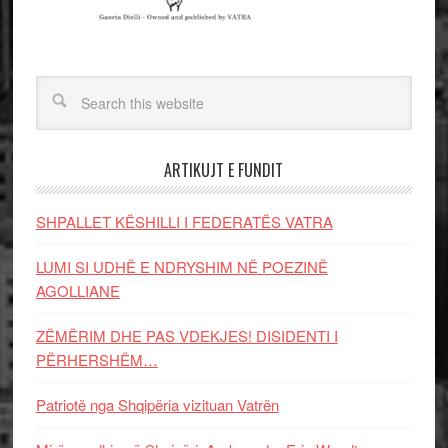
ARTIKUJT E FUNDIT
SHPALLET KËSHILLI I FEDERATËS VATRA
LUMI SI UDHË E NDRYSHIM NË POEZINË
AGOLLIANE
ZËMËRIM DHE PAS VDEKJES! DISIDENTI I
PËRHERSHËM…
Patriotë nga Shqipëria vizituan Vatrën