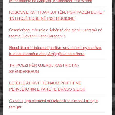
Mirëseardhje në Shqipëri, Ambasador Eric Wendt
KOSOVA E KA FITUAR LUFTËN, POR PAQEN DUHET
TA FITOJË EDHE NË INSTITUCIONE!
Scanderbeg, mburoja e Arbërisë dhe gjeniu ushtarak në
faqet e Giovanni Carlo Saraceni-t
Republika mbi interesat politike: sovraniteti i qytetarëve,
kushtetutshmëria dhe përgjegjësia shtetërore
TRI POEZI PËR GJERGJ KASTRIOTIN-
SKËNDERBEUN
LETËR E ARKIVIT TE NAUM PRIFTIT NË
PERVJETORIN E PARE TE DRAGO SILIQIT
Oxhaku, nga elementi arkitektonik te simboli i trungut
familjar