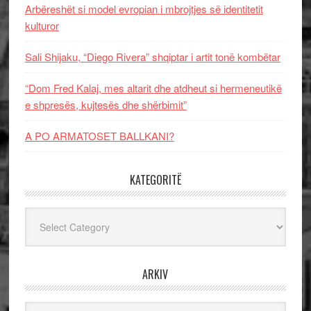
Arbëreshët si model evropian i mbrojtjes së identitetit
kulturor
Sali Shijaku, “Diego Rivera” shqiptar i artit tonë kombëtar
“Dom Fred Kalaj, mes altarit dhe atdheut si hermeneutikë
e shpresës, kujtesës dhe shërbimit”
A PO ARMATOSET BALLKANI?
KATEGORITË
Kategoritë
ARKIV
Arkiv