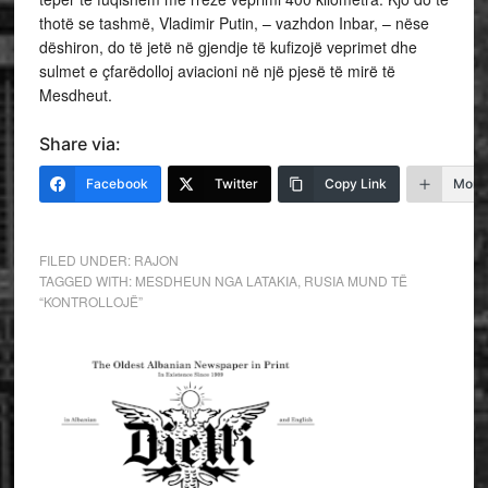
thotë se tashmë, Vladimir Putin, – vazhdon Inbar, – nëse
dëshiron, do të jetë në gjendje të kufizojë veprimet dhe
sulmet e çfarëdolloj aviacioni në një pjesë të mirë të
Mesdheut.
Share via:
Facebook
Twitter
Copy Link
More
FILED UNDER:
RAJON
TAGGED WITH:
MESDHEUN NGA LATAKIA
,
RUSIA MUND TË
“KONTROLLOJË”