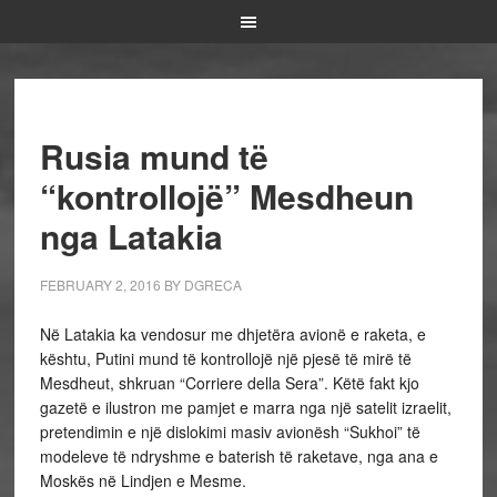
Rusia mund të
“kontrollojë” Mesdheun
nga Latakia
FEBRUARY 2, 2016
BY
DGRECA
Në Latakia ka vendosur me dhjetëra avionë e raketa, e
kështu, Putini mund të kontrollojë një pjesë të mirë të
Mesdheut, shkruan “Corriere della Sera”. Këtë fakt kjo
gazetë e ilustron me pamjet e marra nga një satelit izraelit,
pretendimin e një dislokimi masiv avionësh “Sukhoi” të
modeleve të ndryshme e baterish të raketave, nga ana e
Moskës në Lindjen e Mesme.