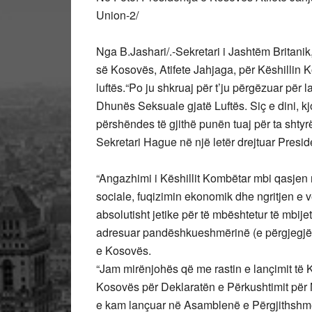
Union-2/
Nga B.Jashari/.-Sekretari i Jashtëm Britan
së Kosovës, Atifete Jahjaga, për Këshillin 
luftës.“Po ju shkruaj për t’ju përgëzuar për 
Dhunës Seksuale gjatë Luftës. Siç e dini, 
përshëndes të gjithë punën tuaj për ta shtyr
Sekretari Hague në një letër drejtuar Presi
“Angazhimi i Këshillit Kombëtar mbi qasjen 
sociale, fuqizimin ekonomik dhe ngritjen e 
absolutisht jetike për të mbështetur të mbije
adresuar pandëshkueshmërinë (e përgjegjësv
e Kosovës.
“Jam mirënjohës që me rastin e lançimit të 
Kosovës për Deklaratën e Përkushtimit për 
e kam lançuar në Asamblenë e Përgjithshme