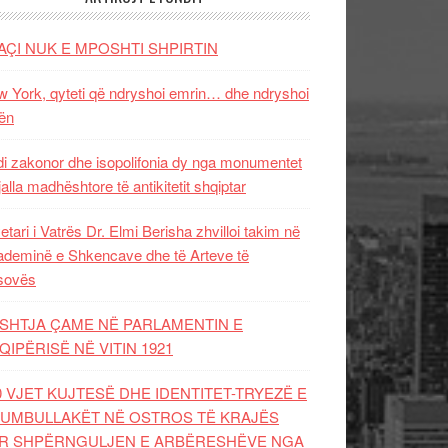
AÇI NUK E MPOSHTI SHPIRTIN
 York, qyteti që ndryshoi emrin… dhe ndryshoi
ën
i zakonor dhe isopolifonia dy nga monumentet
jalla madhështore të antikitetit shqiptar
etari i Vatrës Dr. Elmi Berisha zhvilloi takim në
deminë e Shkencave dhe të Arteve të
sovës
SHTJA ÇAME NË PARLAMENTIN E
QIPËRISË NË VITIN 1921
0 VJET KUJTESË DHE IDENTITET-TRYEZË E
UMBULLAKËT NË OSTROS TË KRAJËS
R SHPËRNGULJEN E ARBËRESHËVE NGA