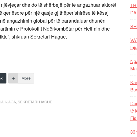
at njëvjeçar dhe do të shërbejë për të angazhuar aktorët
TR
ë qenësore për një qasje gjithëpërfshirëse të kësaj
DA
s në angazhimin global për të parandaluar dhunën
SH
hartimin e Protokollit Ndërkombëtar për Hetimin dhe
te”, shkruan Sekretari Hague.
VAT
Inj
Nga
Mal
nk
More
Kar
Bur
 JAHJAGA
,
SEKRETARI HAGUE
Dom
të 
Fis
36 