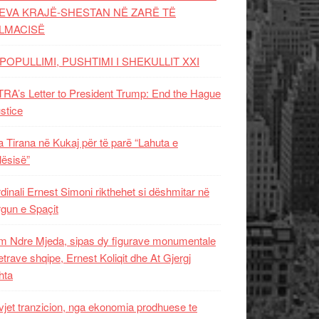
EVA KRAJË-SHESTAN NË ZARË TË
LMACISË
POPULLIMI, PUSHTIMI I SHEKULLIT XXI
RA’s Letter to President Trump: End the Hague
ustice
 Tirana në Kukaj për të parë “Lahuta e
ësisë”
dinali Ernest Simoni rikthehet si dëshmitar në
gun e Spaçit
 Ndre Mjeda, sipas dy figurave monumentale
letrave shqipe, Ernest Koliqit dhe At Gjergj
hta
vjet tranzicion, nga ekonomia prodhuese te