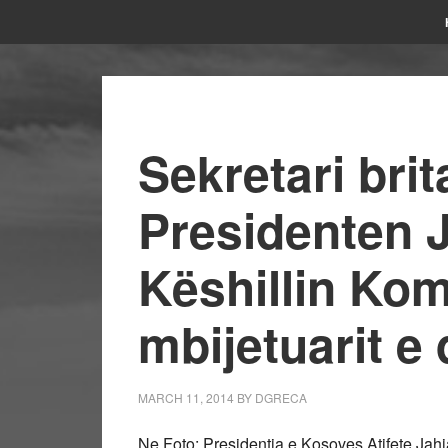
Sekretari bri
Presidenten 
Këshillin Kom
mbijetuarit e
MARCH 11, 2014
BY
DGRECA
Ne Foto: Presidentja e Kosoves Atifete Jah