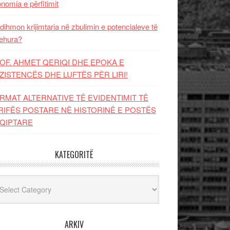
nomia e përfitimit
dihmon krijimtaria në zbulimin e potencialeve të
ehura?
OF. AHMET QERIQI DHE EPOKA E
ZISTENCЁS DHE LUFTЁS PЁR LIRI!
RMAT ALTERNATIVE TË EVIDENTIMIT TË
RIFËS POSTARE NË HISTORINË E POSTËS
QIPTARE
KATEGORITË
egoritë
ARKIV