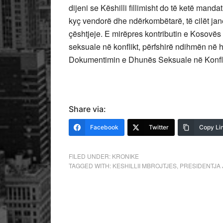
dijeni se Këshilli fillimisht do të ketë mand
kyç vendorë dhe ndërkombëtarë, të cilët jan
çështjeje. E mirëpres kontributin e Kosovë
seksuale në konflikt, përfshirë ndihmën në 
Dokumentimin e Dhunës Seksuale në Konflik
Share via:
Facebook
Twitter
Copy Li
FILED UNDER:
KRONIKE
TAGGED WITH:
KESHILLII MBROJTJES
,
PRESIDENTJA