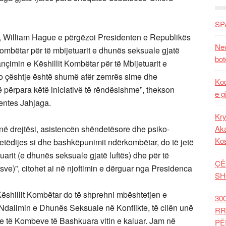
SP
ik, William Hague e përgëzoi Presidenten e Republikës
New
Kombëtar për të mbijetuarit e dhunës seksuale gjatë
bot
lançimin e Këshillit Kombëtar për të Mbijetuarit e
kjo çështje është shumë afër zemrës sime dhe
Kod
ë përpara këtë iniciativë të rëndësishme”, thekson
e g
dentes Jahjaga.
Kry
në drejtësi, asistencën shëndetësore dhe psiko-
Aka
Ko
vetëdijes si dhe bashkëpunimit ndërkombëtar, do të jetë
tuarit (e dhunës seksuale gjatë luftës) dhe për të
ÇË
e)”, citohet ai në njoftimin e dërguar nga Presidenca
SH
Këshillit Kombëtar do të shprehni mbështetjen e
30
Ndalimin e Dhunës Seksuale në Konflikte, të cilën unë
RR
 të Kombeve të Bashkuara vitin e kaluar. Jam në
PË