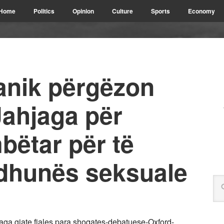
Home
Politics
Opinion
Culture
Sports
Economy
tanik përgëzon
Jahjaga për
bëtar për të
 dhunës seksuale
jaga gjate fjales para shoqates-debatuese-Oxford-