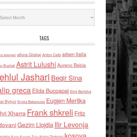
iv
TAGS
arben llalla
alfons Grishaj
Anton Cefa
no kolonjari
Astrit Lulushi
Aurenc Bebja
an Bushati
ehlul Jashari
Beqir Sina
alip greca
Elida Buçpapaj
Elmi Berisha
Eugjen Merlika
er Bytyci
Ermira Babamusta
Frank shkreli
hri Xharra
Fritz
Ilir Levonja
Gezim Llojdia
dovani
kosova
rviste
Kolec Traboini
Keze Kozeta Zylo