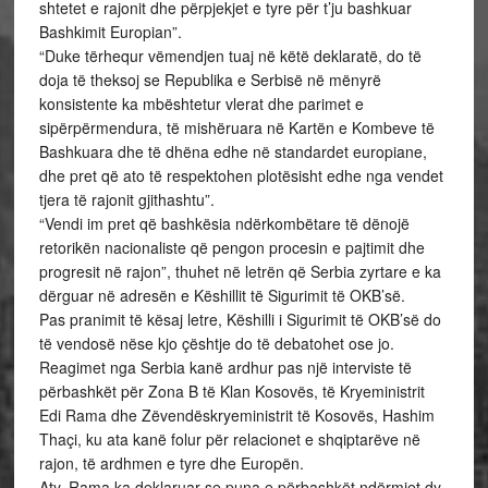
shtetet e rajonit dhe përpjekjet e tyre për t’ju bashkuar
Bashkimit Europian”.
“Duke tërhequr vëmendjen tuaj në këtë deklaratë, do të
doja të theksoj se Republika e Serbisë në mënyrë
konsistente ka mbështetur vlerat dhe parimet e
sipërpërmendura, të mishëruara në Kartën e Kombeve të
Bashkuara dhe të dhëna edhe në standardet europiane,
dhe pret që ato të respektohen plotësisht edhe nga vendet
tjera të rajonit gjithashtu”.
“Vendi im pret që bashkësia ndërkombëtare të dënojë
retorikën nacionaliste që pengon procesin e pajtimit dhe
progresit në rajon”, thuhet në letrën që Serbia zyrtare e ka
dërguar në adresën e Këshillit të Sigurimit të OKB’së.
Pas pranimit të kësaj letre, Këshilli i Sigurimit të OKB’së do
të vendosë nëse kjo çështje do të debatohet ose jo.
Reagimet nga Serbia kanë ardhur pas një interviste të
përbashkët për Zona B të Klan Kosovës, të Kryeministrit
Edi Rama dhe Zëvendëskryeministrit të Kosovës, Hashim
Thaçi, ku ata kanë folur për relacionet e shqiptarëve në
rajon, të ardhmen e tyre dhe Europën.
Aty, Rama ka deklaruar se puna e përbashkët ndërmjet dy