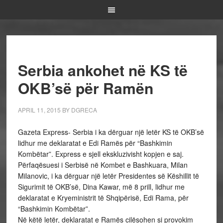
Serbia ankohet në KS të
OKB’së për Ramën
APRIL 11, 2015
BY
DGRECA
Gazeta Express- Serbia i ka dërguar një letër KS të OKB’së
lidhur me deklaratat e Edi Ramës për “Bashkimin
Kombëtar”. Express e sjell ekskluzivisht kopjen e saj.
Përfaqësuesi i Serbisë në Kombet e Bashkuara, Milan
Milanovic, i ka dërguar një letër Presidentes së Këshillit të
Sigurimit të OKB’së, Dina Kawar, më 8 prill, lidhur me
deklaratat e Kryeministrit të Shqipërisë, Edi Rama, për
“Bashkimin Kombëtar”.
Në këtë letër, deklaratat e Ramës cilësohen si provokim