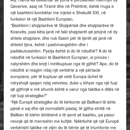
Qeverive, asaj në Tiranë dhe në Prishtinë, është rruga e
një bashkimi kombëtar me mjetet e Shekullit XXI, në
funksion të një Bashkimi Europian.
“Bashkimi i shqiptarëve të Shqipërisë dhe shqiptarëve të
Kosovës, pasi këta janë në fakt shqiptarët që jetojnë në dy
shtete shqiptare, dhe nuk flasim për të tjerët që janë në
shtetet tjera, është i pashmangshëm dhe i
padiskutueshëm. Pyetja është si do të ndodhë? A do të
ndodhë në funksion të Bashkimit Europian, si proces i
natyrshëm dhe krejt i mirëkuptuar nga të gjithë? Apo, do të
ndodhë si reagim ndaj një verbërie a një përtacie
europiane, për të kuptuar që vetë Europa duhet të
ndryshojë qasjen ndaj vetvetes, duke u kthyer nga një fuqi
që gjithnjë e më shumë është e varur nga taktika e ditës në
një fuqi strategjike?”
“Një Europë strategjike do të kërkonte që Ballkani të ishte
pjesë e saj dhe që normalisht pastaj, të gjitha etnitë në
Ballkan të kishin lehtësinë e të qenit së bashku, pa pasur
nevojë që të merreshin me kufijtë. Ndërkohë që një Europë
verbërisht taktike në vijim do të bënte që të triumfonte me