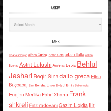
ARKIV
Arkiv
TAGS
arben llalla
alfons Grishaj
Anton Cefa
asllan
albano kolonjari
Behlul
Astrit Lulushi
Aurenc Bebja
Bushati
Jashari
dalip greca
Beqir Sina
Elida
Buçpapaj
Enver Bytyci
Elmi Berisha
Ermira Babamusta
Frank
Eugjen Merlika
Fahri Xharra
shkreli
Ilir
Gezim Llojdia
Fritz radovani