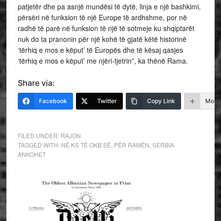
patjetër dhe pa asnjë mundësi të dytë, linja e një bashkimi,
përsëri në funksion të një Europe të ardhshme, por në
radhë të parë në funksion të një të sotmeje ku shqiptarët
nuk do ta pranonin për një kohë të gjatë këtë historinë
‘tërhiq e mos e këput’ të Europës dhe të kësaj qasjes
‘tërhiq e mos e këput’ me njëri-tjetrin”, ka thënë Rama.
Share via:
Facebook
Twitter
Copy Link
More
FILED UNDER:
RAJON
TAGGED WITH:
NË KS TË OKB’SË
,
PËR RAMËN
,
SERBIA
ANKOHET