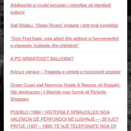
Arbëreshët si model evropian i mbrojtjes së identitetit
kulturor
Sali Shijaku, “Diego Rivera” shqiptar i artit tonë kombëtar
“Dom Fred Kalaj, mes altarit dhe atdheut si hermeneutikë
e shpresës, kujtesës dhe shërbimit”
A PO ARMATOSET BALLKANI?
Kriza e vlerave – Tragjedia e vërtetë e tranzicionit shqiptar
Green Coast sjell Nammos Hotels & Resorts në Shqipëri:
Një destinacion i ri lifestyle merr formë në Rivierën
Shqiptare
PUEBLO (1966) / HISTORIA E SPANJOLLES NGA
VALENCIA QË PËRFUNDOI NË LUSHNJE — 29 VJET
PRITJE (1937 – 1966) TË NJË TELEFONATE NGA DY