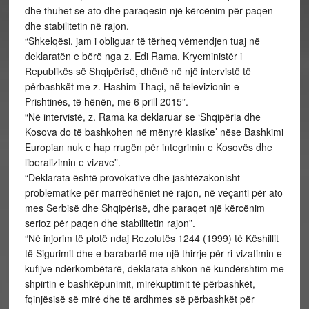
dhe thuhet se ato dhe paraqesin një kërcënim për paqen
dhe stabilitetin në rajon.
“Shkelqësi, jam i obliguar të tërheq vëmendjen tuaj në
deklaratën e bërë nga z. Edi Rama, Kryeministër i
Republikës së Shqipërisë, dhënë në një intervistë të
përbashkët me z. Hashim Thaçi, në televizionin e
Prishtinës, të hënën, me 6 prill 2015”.
“Në intervistë, z. Rama ka deklaruar se ‘Shqipëria dhe
Kosova do të bashkohen në mënyrë klasike’ nëse Bashkimi
Europian nuk e hap rrugën për integrimin e Kosovës dhe
liberalizimin e vizave”.
“Deklarata është provokative dhe jashtëzakonisht
problematike për marrëdhëniet në rajon, në veçanti për ato
mes Serbisë dhe Shqipërisë, dhe paraqet një kërcënim
serioz për paqen dhe stabilitetin rajon”.
“Në injorim të plotë ndaj Rezolutës 1244 (1999) të Këshillit
të Sigurimit dhe e barabartë me një thirrje për ri-vizatimin e
kufijve ndërkombëtarë, deklarata shkon në kundërshtim me
shpirtin e bashkëpunimit, mirëkuptimit të përbashkët,
fqinjësisë së mirë dhe të ardhmes së përbashkët për