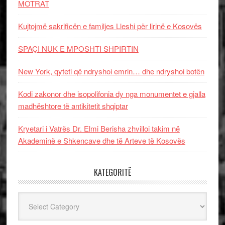
MOTRAT
Kujtojmë sakrificën e familjes Lleshi për lirinë e Kosovës
SPAÇI NUK E MPOSHTI SHPIRTIN
New York, qyteti që ndryshoi emrin… dhe ndryshoi botën
Kodi zakonor dhe isopolifonia dy nga monumentet e gjalla
madhështore të antikitetit shqiptar
Kryetari i Vatrës Dr. Elmi Berisha zhvilloi takim në
Akademinë e Shkencave dhe të Arteve të Kosovës
KATEGORITË
Kategoritë