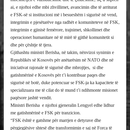
ai, e njoftoi edhe mbi zhvillimet, avancimin dhe të arriturat
e FSK-së si institucioni më i besueshëm i sigurisë në vend,
integrimin e pjesëtarëve nga radhët e komuniteteve në FSK,
integrimin e gjinisë femërore, trajnimet, shkollimet dhe
operacionet humanitare në të mirë të gjithë komunitetit si
dhe për çështje të tjera.
Gjithashtu ministri Berisha, në takim, nënvizoi synimin e
Republikës së Kosovës për anëtarësim në NATO dhe në
iniciativat rajonale të sigurisë dhe mbrojtjes, si dhe
gatishmërinë e Kosovës për t’i kontribuar paqes dhe
sigurisë në botë, duke potencuar se FSK-ja ka kapacitete të
specializuara me të cilat do të mund t’i ndihmonte misionet
paqësore jashtë vendit.
Ministri Berisha e njoftoi gjeneralin Lengyel edhe lidhur
me gatishmërinë e FSK për tranzicion.
“FSK është e gatshme për marrjen e detyrave dhe
përgjegjësive shtesë dhe transformimin e saj në Forca të