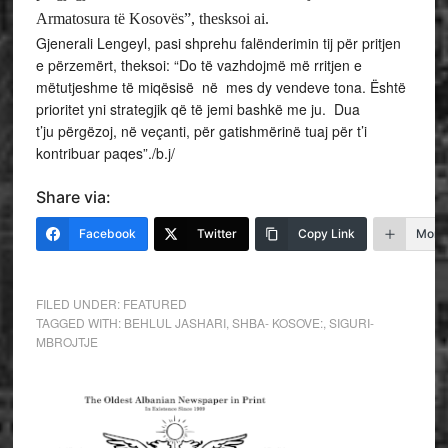
Armatosura të Kosovës”, thesksoi ai.
Gjenerali Lengeyl, pasi shprehu falënderimin tij për pritjen
e përzemërt, theksoi: “Do të vazhdojmë më rritjen e
mëtutjeshme të miqësisë në mes dy vendeve tona. Është
prioritet yni strategjik që të jemi bashkë me ju. Dua
t’ju përgëzoj, në veçanti, për gatishmërinë tuaj për t’i
kontribuar paqes”./b.j/
Share via:
Facebook
Twitter
Copy Link
More
FILED UNDER:
FEATURED
TAGGED WITH:
BEHLUL JASHARI
,
SHBA- KOSOVE:
,
SIGURI-
MBROJTJE