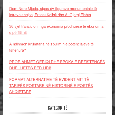
Dom Ndre Mjeda, sipas dy figurave monumentale të
letrave shqipe, Ernest Koliqit dhe At Gjergj Fishta
36 vjet tranzicion, nga ekonomia prodhuese te ekonomia
e përfitimit
A ndihmon krijimtaria në zbulimin e potencialeve të
fshehura?
PROF. AHMET QERIQI DHE EPOKA E REZISTENCЁS
DHE LUFTЁS PЁR LIRI!
FORMAT ALTERNATIVE TË EVIDENTIMIT TË
TARIFËS POSTARE NË HISTORINË E POSTËS
SHQIPTARE
KATEGORITË