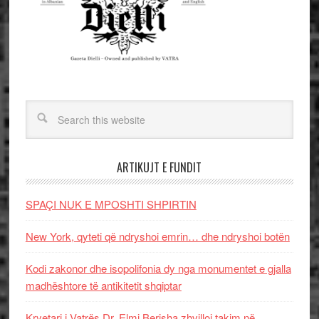
ARTIKUJT E FUNDIT
SPAÇI NUK E MPOSHTI SHPIRTIN
New York, qyteti që ndryshoi emrin… dhe ndryshoi botën
Kodi zakonor dhe isopolifonia dy nga monumentet e gjalla
madhështore të antikitetit shqiptar
Kryetari i Vatrës Dr. Elmi Berisha zhvilloi takim në