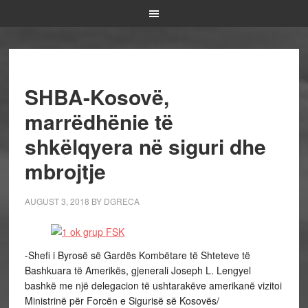
SHBA-Kosovë,
marrëdhënie të
shkëlqyera në siguri dhe
mbrojtje
AUGUST 3, 2018
BY
DGRECA
-Shefi i Byrosë së Gardës Kombëtare të Shteteve të
Bashkuara të Amerikës, gjenerali Joseph L. Lengyel
bashkë me një delegacion të ushtarakëve amerikanë vizitoi
Ministrinë për Forcën e Sigurisë së Kosovës/