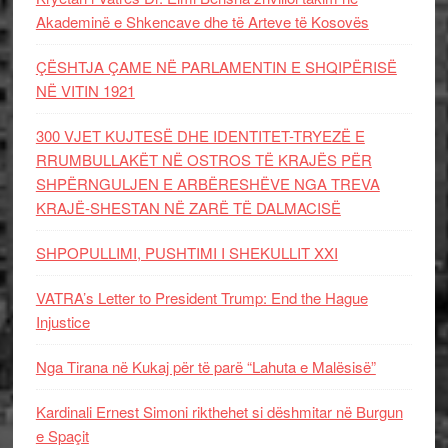
Akademinë e Shkencave dhe të Arteve të Kosovës
ÇËSHTJA ÇAME NË PARLAMENTIN E SHQIPËRISË
NË VITIN 1921
300 VJET KUJTESË DHE IDENTITET-TRYEZË E
RRUMBULLAKËT NË OSTROS TË KRAJËS PËR
SHPËRNGULJEN E ARBËRESHËVE NGA TREVA
KRAJË-SHESTAN NË ZARË TË DALMACISË
SHPOPULLIMI, PUSHTIMI I SHEKULLIT XXI
VATRA’s Letter to President Trump: End the Hague
Injustice
Nga Tirana në Kukaj për të parë “Lahuta e Malësisë”
Kardinali Ernest Simoni rikthehet si dëshmitar në Burgun
e Spaçit