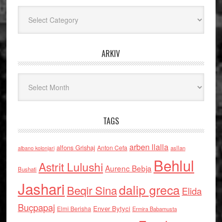
Kategoritë
ARKIV
Arkiv
TAGS
arben llalla
alfons Grishaj
Anton Cefa
asllan
albano kolonjari
Behlul
Astrit Lulushi
Aurenc Bebja
Bushati
Jashari
dalip greca
Beqir Sina
Elida
Buçpapaj
Enver Bytyci
Elmi Berisha
Ermira Babamusta