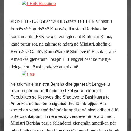
PRISHTINË, 3 Gusht 2018-Gazeta DIELLI/ Ministri i
Forcës së Sigurisë së Kosovës, Rrustem Berisha dhe
komandanti i FSK-së gjenerallejtënant Rrahman Rama,
kanë pritur sot, në takime të ndara në Ministri, shefin e
Byrosë së Gardës Kombëtare të Shteteve të Bashkuara të
Amerikës gjeneralin Joseph L. Lengyel bashkë me një
delegacion të ushtarakëve amerikanë.
Në takimin e ministrit Berisha dhe gjeneralit Lengyel u
bisedua për marrëdhëniet e shkëlqyera ndërmjet
Republikës së Kosovës dhe Shteteve të Bashkuara të
Amerikës në fushën e sigurisë dhe të mbrojtjes. Ata
shprehen vendosmërinë për ta ngritur në nivel edhe më të
lartë bashkëpunimin në mes dy vendeve në të ardhmen.
Ministri Berisha pasi e falënderoi gjeneralin amerikan për
mbështetjen e vazhdueshme dhe të çmueshme, siç u shpreh