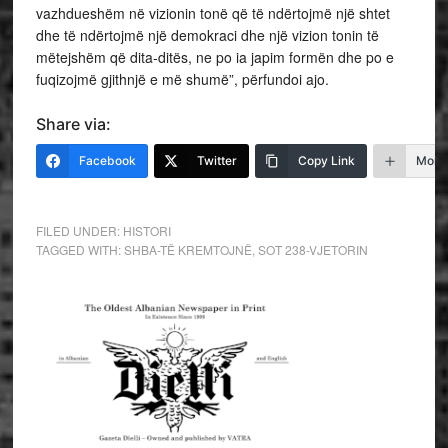
vazhdueshëm në vizionin tonë që të ndërtojmë një shtet
dhe të ndërtojmë një demokraci dhe një vizion tonin të
mëtejshëm që dita-ditës, ne po ia japim formën dhe po e
fuqizojmë gjithnjë e më shumë”, përfundoi ajo.
Share via:
Facebook
Twitter
Copy Link
More
FILED UNDER:
HISTORI
TAGGED WITH:
SHBA-TË KREMTOJNË
,
SOT 238-VJETORIN