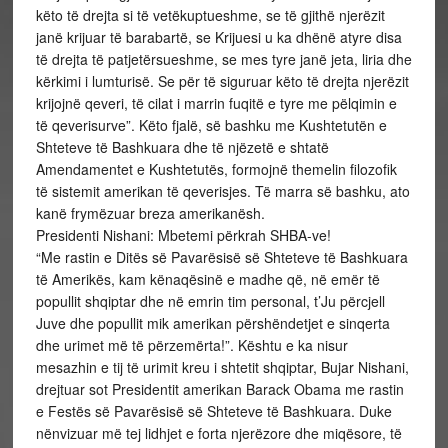
këto të drejta si të vetëkuptueshme, se të gjithë njerëzit
janë krijuar të barabartë, se Krijuesi u ka dhënë atyre disa
të drejta të patjetërsueshme, se mes tyre janë jeta, liria dhe
kërkimi i lumturisë. Se për të siguruar këto të drejta njerëzit
krijojnë qeveri, të cilat i marrin fuqitë e tyre me pëlqimin e
të qeverisurve”. Këto fjalë, së bashku me Kushtetutën e
Shteteve të Bashkuara dhe të njëzetë e shtatë
Amendamentet e Kushtetutës, formojnë themelin filozofik
të sistemit amerikan të qeverisjes. Të marra së bashku, ato
kanë frymëzuar breza amerikanësh.
Presidenti Nishani: Mbetemi përkrah SHBA-ve!
“Me rastin e Ditës së Pavarësisë së Shteteve të Bashkuara
të Amerikës, kam kënaqësinë e madhe që, në emër të
popullit shqiptar dhe në emrin tim personal, t’Ju përcjell
Juve dhe popullit mik amerikan përshëndetjet e sinqerta
dhe urimet më të përzemërta!”. Kështu e ka nisur
mesazhin e tij të urimit kreu i shtetit shqiptar, Bujar Nishani,
drejtuar sot Presidentit amerikan Barack Obama me rastin
e Festës së Pavarësisë së Shteteve të Bashkuara. Duke
nënvizuar më tej lidhjet e forta njerëzore dhe miqësore, të