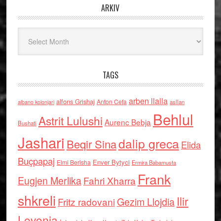
ARKIV
Arkiv
TAGS
arben llalla
alfons Grishaj
Anton Cefa
asllan
albano kolonjari
Behlul
Astrit Lulushi
Aurenc Bebja
Bushati
Jashari
dalip greca
Beqir Sina
Elida
Buçpapaj
Enver Bytyci
Elmi Berisha
Ermira Babamusta
Frank
Eugjen Merlika
Fahri Xharra
shkreli
Ilir
Gezim Llojdia
Fritz radovani
Levonja