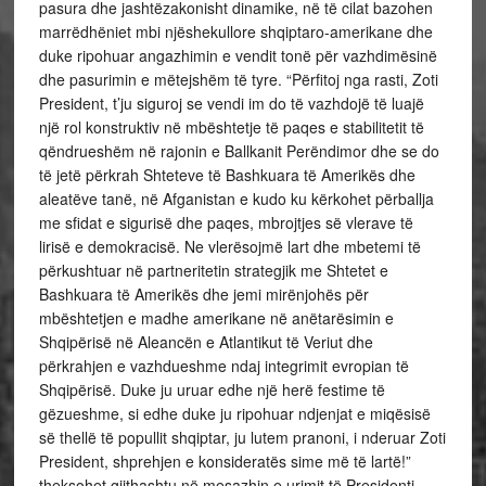
pasura dhe jashtëzakonisht dinamike, në të cilat bazohen
marrëdhëniet mbi njëshekullore shqiptaro-amerikane dhe
duke ripohuar angazhimin e vendit tonë për vazhdimësinë
dhe pasurimin e mëtejshëm të tyre. “Përfitoj nga rasti, Zoti
President, t’ju siguroj se vendi im do të vazhdojë të luajë
një rol konstruktiv në mbështetje të paqes e stabilitetit të
qëndrueshëm në rajonin e Ballkanit Perëndimor dhe se do
të jetë përkrah Shteteve të Bashkuara të Amerikës dhe
aleatëve tanë, në Afganistan e kudo ku kërkohet përballja
me sfidat e sigurisë dhe paqes, mbrojtjes së vlerave të
lirisë e demokracisë. Ne vlerësojmë lart dhe mbetemi të
përkushtuar në partneritetin strategjik me Shtetet e
Bashkuara të Amerikës dhe jemi mirënjohës për
mbështetjen e madhe amerikane në anëtarësimin e
Shqipërisë në Aleancën e Atlantikut të Veriut dhe
përkrahjen e vazhdueshme ndaj integrimit evropian të
Shqipërisë. Duke ju uruar edhe një herë festime të
gëzueshme, si edhe duke ju ripohuar ndjenjat e miqësisë
së thellë të popullit shqiptar, ju lutem pranoni, i nderuar Zoti
President, shprehjen e konsideratës sime më të lartë!”
theksohet gjithashtu në mesazhin e urimit të Presidenti