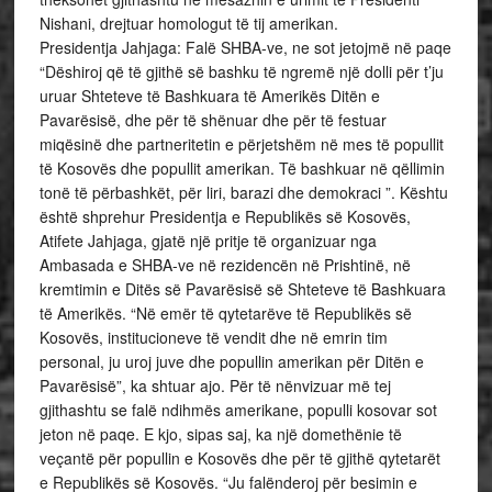
Nishani, drejtuar homologut të tij amerikan.
Presidentja Jahjaga: Falë SHBA-ve, ne sot jetojmë në paqe
“Dëshiroj që të gjithë së bashku të ngremë një dolli për t’ju
uruar Shteteve të Bashkuara të Amerikës Ditën e
Pavarësisë, dhe për të shënuar dhe për të festuar
miqësinë dhe partneritetin e përjetshëm në mes të popullit
të Kosovës dhe popullit amerikan. Të bashkuar në qëllimin
tonë të përbashkët, për liri, barazi dhe demokraci ”. Kështu
është shprehur Presidentja e Republikës së Kosovës,
Atifete Jahjaga, gjatë një pritje të organizuar nga
Ambasada e SHBA-ve në rezidencën në Prishtinë, në
kremtimin e Ditës së Pavarësisë së Shteteve të Bashkuara
të Amerikës. “Në emër të qytetarëve të Republikës së
Kosovës, institucioneve të vendit dhe në emrin tim
personal, ju uroj juve dhe popullin amerikan për Ditën e
Pavarësisë”, ka shtuar ajo. Për të nënvizuar më tej
gjithashtu se falë ndihmës amerikane, populli kosovar sot
jeton në paqe. E kjo, sipas saj, ka një domethënie të
veçantë për popullin e Kosovës dhe për të gjithë qytetarët
e Republikës së Kosovës. “Ju falënderoj për besimin e