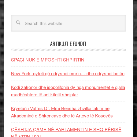
ARTIKUJT E FUNDIT
SPAÇI NUK E MPOSHTI SHPIRTIN
New York, qyteti që ndryshoi emrin… dhe ndryshoi botën
Kodi zakonor dhe isopolifonia dy nga monumentet e gjalla
madhështore të antikitetit shqiptar
Kryetari i Vatrës Dr. Elmi Berisha zhvilloi takim në
Akademinë e Shkencave dhe të Arteve të Kosovës
ÇËSHTJA ÇAME NË PARLAMENTIN E SHQIPËRISË
NË VITIN 1921