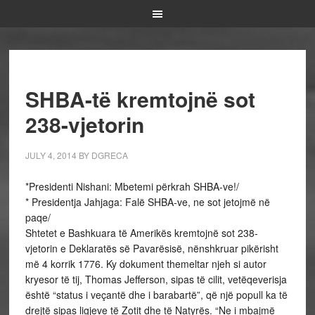
SHBA-të kremtojnë sot
238-vjetorin
JULY 4, 2014
BY
DGRECA
*Presidenti Nishani: Mbetemi përkrah SHBA-ve!/
* Presidentja Jahjaga: Falë SHBA-ve, ne sot jetojmë në
paqe/
Shtetet e Bashkuara të Amerikës kremtojnë sot 238-
vjetorin e Deklaratës së Pavarësisë, nënshkruar pikërisht
më 4 korrik 1776. Ky dokument themeltar njeh si autor
kryesor të tij, Thomas Jefferson, sipas të cilit, vetëqeverisja
është “status i veçantë dhe i barabartë”, që një popull ka të
drejtë sipas ligjeve të Zotit dhe të Natyrës. “Ne i mbajmë