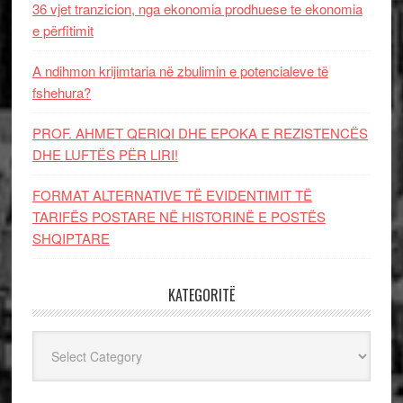
36 vjet tranzicion, nga ekonomia prodhuese te ekonomia
e përfitimit
A ndihmon krijimtaria në zbulimin e potencialeve të
fshehura?
PROF. AHMET QERIQI DHE EPOKA E REZISTENCЁS
DHE LUFTЁS PЁR LIRI!
FORMAT ALTERNATIVE TË EVIDENTIMIT TË
TARIFËS POSTARE NË HISTORINË E POSTËS
SHQIPTARE
KATEGORITË
Kategoritë