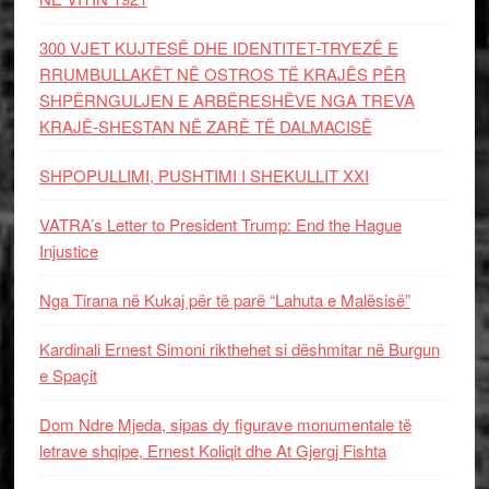
300 VJET KUJTESË DHE IDENTITET-TRYEZË E
RRUMBULLAKËT NË OSTROS TË KRAJËS PËR
SHPËRNGULJEN E ARBËRESHËVE NGA TREVA
KRAJË-SHESTAN NË ZARË TË DALMACISË
SHPOPULLIMI, PUSHTIMI I SHEKULLIT XXI
VATRA’s Letter to President Trump: End the Hague
Injustice
Nga Tirana në Kukaj për të parë “Lahuta e Malësisë”
Kardinali Ernest Simoni rikthehet si dëshmitar në Burgun
e Spaçit
Dom Ndre Mjeda, sipas dy figurave monumentale të
letrave shqipe, Ernest Koliqit dhe At Gjergj Fishta