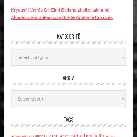
Kryetari i Vatrës Dr. Elmi Berisha zhvilloi takim në
Akademinë e Shkencave dhe të Arteve të Kosovës
KATEGORITË
Kategoritë
ARKIV
Arkiv
TAGS
arben llalla
alfons Grishaj
Anton Cefa
asllan
albano kolonjari