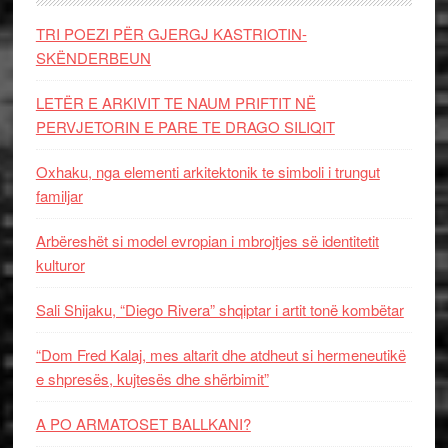
TRI POEZI PËR GJERGJ KASTRIOTIN-
SKËNDERBEUN
LETËR E ARKIVIT TE NAUM PRIFTIT NË
PERVJETORIN E PARE TE DRAGO SILIQIT
Oxhaku, nga elementi arkitektonik te simboli i trungut
familjar
Arbëreshët si model evropian i mbrojtjes së identitetit
kulturor
Sali Shijaku, “Diego Rivera” shqiptar i artit tonë kombëtar
“Dom Fred Kalaj, mes altarit dhe atdheut si hermeneutikë
e shpresës, kujtesës dhe shërbimit”
A PO ARMATOSET BALLKANI?