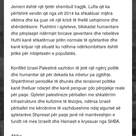
Jemeni është një tjetër shembull tragjik. Lufta që ka
përfshirë vendin që nga viti 2014 ka shkaktuar mijëra
viktima dhe ka çuar në një krizë të thellë ushqimore dhe
shëndetësore. Pushtimi i qyteteve, bllokadat humanitare
dhe përplasjet ndërmjet forcave qeveritare dhe rebelëve
Huthi kanë shkatërruar jetën normale të qytetarëve dhe
kanë krijuar një situatë ku ndihma ndërkombëtare është
jetike për mbijetesën e popullatës.
Konflikti Izrael-Palestinë vazhdon të jetë një ngërç politik
dhe humanitar që për dekada ka mbetur pa zgjidhje.
Shpërthimet periodike të dhunës dhe tensionet politike
kanë thelluar ndarjet dhe kanë penguar çdo përpjekje reale
për paqe. Qytetet palestineze përballen me shkatërrim
infrastrukture dhe kufizime të lëvizjes, ndërsa Izraeli
përballet me kërcënime të vazhdueshme ndaj sigurisë së
qytetarëve.Shpresat për paqe janë në marrëveshjen e
fundit në mes Izraelit dhe Hamasit e kryesuar nga SHBA.
Afrika