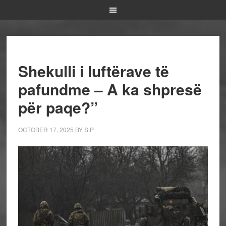
Shekulli i luftërave të
pafundme – A ka shpresë
për paqe?”
OCTOBER 17, 2025
BY
S P