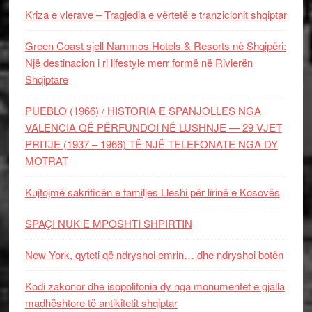
Kriza e vlerave – Tragjedia e vërtetë e tranzicionit shqiptar
Green Coast sjell Nammos Hotels & Resorts në Shqipëri:
Një destinacion i ri lifestyle merr formë në Rivierën
Shqiptare
PUEBLO (1966) / HISTORIA E SPANJOLLES NGA
VALENCIA QË PËRFUNDOI NË LUSHNJE — 29 VJET
PRITJE (1937 – 1966) TË NJË TELEFONATE NGA DY
MOTRAT
Kujtojmë sakrificën e familjes Lleshi për lirinë e Kosovës
SPAÇI NUK E MPOSHTI SHPIRTIN
New York, qyteti që ndryshoi emrin… dhe ndryshoi botën
Kodi zakonor dhe isopolifonia dy nga monumentet e gjalla
madhështore të antikitetit shqiptar