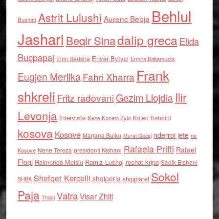
Behlul
Astrit Lulushi
Aurenc Bebja
Bushati
Jashari
dalip greca
Beqir Sina
Elida
Buçpapaj
Enver Bytyci
Elmi Berisha
Ermira Babamusta
Frank
Eugjen Merlika
Fahri Xharra
shkreli
Ilir
Gezim Llojdia
Fritz radovani
Levonja
Interviste
Kolec Traboini
Keze Kozeta Zylo
kosova
Kosove
nderroi jete
Marjana Bulku
ne
Murat Gecaj
Rafaela Prifti
Rafael
Nene Tereza
Kosove
presidenti Nishani
Floqi
Raimonda Moisiu
Ramiz Lushaj
reshat kripa
Sadik Elshani
Sokol
Shefqet Kercelli
shqiperia
shqiptaret
SHBA
Paja
Vatra
Visar Zhiti
Thaci