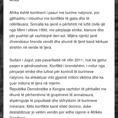
Afrika është kontinent i pasur me burime natyrore, por
gjithashtu i mbushur me konflikte të gjata dhe të
ndërlikuara. Somalia ka qenë e përfshirë në luftë civile që
nga fillimi i viteve 1990, me përplasje etnike, klanore dhe
për pushtet që vazhdojnë deri sot. Mijëra njerëz janë
zhvendosur brenda vendit dhe shumë të tjerë kanë kërkuar
strehim në vende të tjera.
Sudani i Jugut, pas pavarësisë në vitin 2011, nuk ka gjetur
paqen e qëndrueshme. Konflikti i brendshëm, i nxitur nga
përçarjet etnike dhe luftrat për kontroll të burimeve
natyrore, ka shkaktuar mbi gjysmë milioni viktima dhe ka
çuar miliona të tjera në mjerim.
Republika Demokratike e Kongos vazhdon të përballet me
dhunë të përhershme të grupimeve të armatosura,
shpërngulje të popullsisë dhe shfrytëzim të burimeve
minerare. Këto konflikte kanë efekt domino, duke
destabilizuar jo vetëm vendin por edhe rajonin e Afrikës
Qendrore.