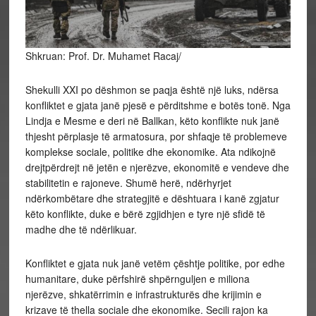
Shkruan: Prof. Dr. Muhamet Racaj/
Shekulli XXI po dëshmon se paqja është një luks, ndërsa
konfliktet e gjata janë pjesë e përditshme e botës tonë. Nga
Lindja e Mesme e deri në Ballkan, këto konflikte nuk janë
thjesht përplasje të armatosura, por shfaqje të problemeve
komplekse sociale, politike dhe ekonomike. Ata ndikojnë
drejtpërdrejt në jetën e njerëzve, ekonomitë e vendeve dhe
stabilitetin e rajoneve. Shumë herë, ndërhyrjet
ndërkombëtare dhe strategjitë e dështuara i kanë zgjatur
këto konflikte, duke e bërë zgjidhjen e tyre një sfidë të
madhe dhe të ndërlikuar.
Konfliktet e gjata nuk janë vetëm çështje politike, por edhe
humanitare, duke përfshirë shpërnguljen e miliona
njerëzve, shkatërrimin e infrastrukturës dhe krijimin e
krizave të thella sociale dhe ekonomike. Secili rajon ka