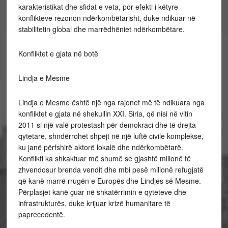
karakteristikat dhe sfidat e veta, por efekti i këtyre
konflikteve rezonon ndërkombëtarisht, duke ndikuar në
stabilitetin global dhe marrëdhëniet ndërkombëtare.
Konfliktet e gjata në botë
Lindja e Mesme
Lindja e Mesme është një nga rajonet më të ndikuara nga
konfliktet e gjata në shekullin XXI. Siria, që nisi në vitin
2011 si një valë protestash për demokraci dhe të drejta
qytetare, shndërrohet shpejt në një luftë civile komplekse,
ku janë përfshirë aktorë lokalë dhe ndërkombëtarë.
Konflikti ka shkaktuar më shumë se gjashtë milionë të
zhvendosur brenda vendit dhe mbi pesë milionë refugjatë
që kanë marrë rrugën e Europës dhe Lindjes së Mesme.
Përplasjet kanë çuar në shkatërrimin e qyteteve dhe
infrastrukturës, duke krijuar krizë humanitare të
paprecedentë.