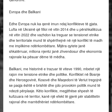
Evropa dhe Ballkani
Edhe Evropa nuk ka qenë imun ndaj konflikteve të gjata.
Lufta në Ukrainë që filloi në vitin 2014 dhe u përshkallëzua
në vitin 2022 dhe vazhdon ka treguar se tensionet etnike
dhe territoriale mund të shpërthejnë në një konflikt të madh
me implikime ndërkombëtare. Mijëra qytete janë
shkatërruar, miliona njerëz janë zhvendosur dhe ekonomia
rajonale ka pësuar dëme të mëdha.
Ballkani, me historinë e trazuar të viteve 1990, mbetet një
rajon me tensione etnike dhe politike. Konfliktet në Bosnje
dhe Hercegovinë, Kosovë dhe Maqedoni të Veriut tregojnë
se paqja është e brishtë dhe çdo provokim politik mund të
ndezë përplasje. Këto konflikte, megjithëse shpesh të
kufizuara në territor, kanë një efekt të gjerë për stabilitetin
rajonal dhe marrëdhëniet ndërkombëtare.