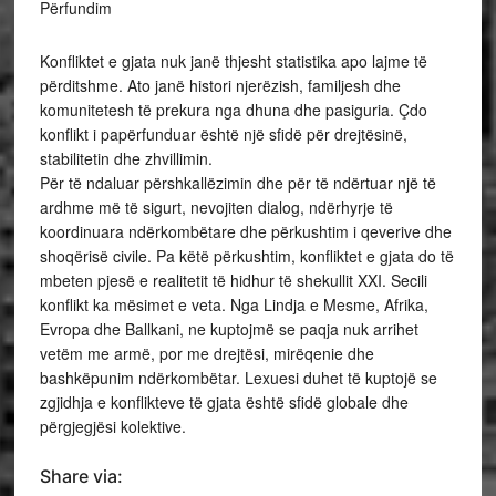
Përfundim
Konfliktet e gjata nuk janë thjesht statistika apo lajme të
përditshme. Ato janë histori njerëzish, familjesh dhe
komunitetesh të prekura nga dhuna dhe pasiguria. Çdo
konflikt i papërfunduar është një sfidë për drejtësinë,
stabilitetin dhe zhvillimin.
Për të ndaluar përshkallëzimin dhe për të ndërtuar një të
ardhme më të sigurt, nevojiten dialog, ndërhyrje të
koordinuara ndërkombëtare dhe përkushtim i qeverive dhe
shoqërisë civile. Pa këtë përkushtim, konfliktet e gjata do të
mbeten pjesë e realitetit të hidhur të shekullit XXI. Secili
konflikt ka mësimet e veta. Nga Lindja e Mesme, Afrika,
Evropa dhe Ballkani, ne kuptojmë se paqja nuk arrihet
vetëm me armë, por me drejtësi, mirëqenie dhe
bashkëpunim ndërkombëtar. Lexuesi duhet të kuptojë se
zgjidhja e konflikteve të gjata është sfidë globale dhe
përgjegjësi kolektive.
Share via: