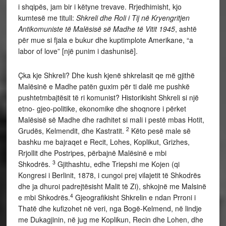
i shqipës, jam bir i këtyne trevave. Rrjedhimisht, kjo
kumtesë me titull:
Shkreli dhe Roli i Tij në Kryengritjen
Antikomuniste të Malësisë së Madhe të Vitit 1945
, ashtë
për mue si fjala e bukur dhe kuptimplote Amerikane, “a
labor of love” [një punim i dashunisë].
Çka kje Shkreli? Dhe kush kjenë shkrelasit qe më gjithë
Malësinë e Madhe patën guxim për ti dalë me pushkë
pushtetmbajtësit të ri komunist? Historikisht Shkreli si një
etno- gjeo-politike, ekonomike dhe shoqnore i përket
Malësisë së Madhe dhe radhitet si mali i pestë mbas Hotit,
2
Grudës, Kelmendit, dhe Kastratit.
Këto pesë male së
bashku me bajraqet e Recit, Lohes, Koplikut, Grizhes,
Rrjollit dhe Postripes, përbajnë Malësinë e mbi
3
Shkodrës.
Gjithashtu, edhe Triepshi me Kojen (qi
Kongresi i Berlinit, 1878, i cungoi prej vilajetit të Shkodrës
dhe ja dhuroi padrejtësisht Malit të Zi), shkojnë me Malsinë
4
e mbi Shkodrës.
Gjeografikisht Shkrelin e ndan Prroni i
Thatë dhe kufizohet në veri, nga Bogë-Kelmend, në lindje
me Dukagjinin, në jug me Koplikun, Recin dhe Lohen, dhe