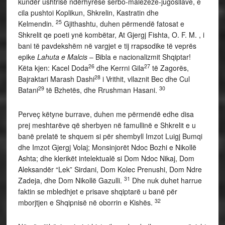
kundër ushtrisë ndërhyrëse serbo-malezeze-jugosllave, e
cila pushtoi Koplikun, Shkrelin, Kastratin dhe
25
Kelmendin.
Gjithashtu, duhen përmendë fatosat e
Shkrelit qe poeti ynë kombëtar, At Gjergj Fishta, O. F. M. , i
bani të pavdekshëm në vargjet e tij rrapsodike të veprës
epike
Lahuta e Malcis
– Bibla e nacionalizmit Shqiptar!
26
27
Këta kjen: Kacel Doda
dhe Kerrni Gila
të Zagorës,
28
Bajraktari Marash Dashi
i Vrithit, vllaznit Bec dhe Cul
29
30
Batani
të Bzhetës, dhe Rrushman Hasani.
Perveç këtyne burrave, duhen me përmendë edhe disa
prej meshtarëve që sherbyen në famullinë e Shkrelit e u
banë prelatë te shquem si për shembyll Imzot Luigj Bumqi
dhe Imzot Gjergj Volaj; Monsinjorët Ndoc Bozhi e Nikollë
Ashta; dhe klerikët intelektualë si Dom Ndoc Nikaj, Dom
Aleksandër “Lek” Sirdani, Dom Kolec Prenushi, Dom Ndre
31
Zadeja, dhe Dom Nikollë Gazulli.
Dhe nuk duhet harrue
faktin se mbledhjet e prisave shqiptarë u banë për
32
mborjtjen e Shqipnisë në oborrin e Kishës.