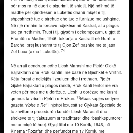
për mos ra në duert e sigurimit të shtetit. Një ndihmë të
madhe për qëndresen e Luketës dhanë miqët e tij,
shpeshherë tue e strehue dhe tue e furnizue me ushqime.
Në një rrethim te forcave ndjekëse në Kastrat, ai u plagos
tue ça rrethimin. Trupi i tij, gjysëm i dekompozum, u gjet të
Premtën e Madhe, 1946, tek brija e Kastratit në Gurët e
Bardhë, prej kushëririt të tij Gjon Zefi bashkë me të jatin
74
Zef Luca (axha i Luketës).
Në arrati qendruen edhe Llesh Marashi me Pjetër Gjokë
Bajraktarin dhe Rrok Kantin, me bazë në Bjeshkët e Vrrithit.
Këtu forcat e ndjekjës i zbuluen dhe i rrethuen. Pjetër
Gjokë Bajraktari u plagos randë, Rrok Kanti tentoi me vra
veten për mos me u dorëzue. Lleshi u dorëzue me kusht
75
qe mos ta vrisnin Pjetrin e Rrokun.
Mbas kapjes se tyne
gazeta
“Kohe e Re”
i
njoftoi lexuesit se Gjykata Speciale do
te zhvillonte procedurën kundër Llesh Marashit dhe
shokëve të tij t’akuzuem si “tradhtarë” dhe “bashkëpuntorë”
me anmiqë të huej. Gjyqi filloi me 10 Korrik, 1946, në
Kinema “Rozafat” dhe perfundoi me 17 Korrik, me