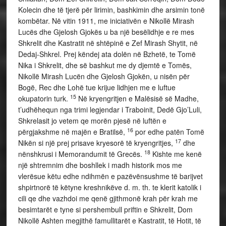
Kolecin dhe të tjerë për lirimin, bashkimin dhe arsimin tonë
kombëtar. Në vitin 1911, me iniciativën e Nikollë Mirash
Lucës dhe Gjelosh Gjokës u ba një besëlidhje e re mes
Shkrelit dhe Kastratit në shtëpinë e Zef Mirash Shytit, në
Dedaj-Shkrel. Prej këndej ata dolën në Bzhetë, te Tomë
Nika i Shkrelit, dhe së bashkut me dy djemtë e Tomës,
Nikollë Mirash Lucën dhe Gjelosh Gjokën, u nisën për
Bogë, Rec dhe Lohë tue krijue lidhjen me e luftue
15
okupatorin turk.
Në kryengritjen e Malësisë së Madhe,
t’udhëhequn nga trimi legjendar i Traboinit, Dedë Gjo’Luli,
Shkrelasit jo vetem qe morën pjesë në luftën e
16
përgjakshme në majën e Bratilsë,
por edhe patën Tomë
17
Nikën si një prej prisave kryesorë të kryengritjes,
dhe
18
nënshkrusi i Memorandumit të Grecës.
Kishte me kenë
një shtremnim dhe boshllek i madh historik mos me
vlerësue këtu edhe ndihmën e pazëvënsushme të barijvet
shpirtnorë të këtyne kreshnikëve d. m. th. te klerit katolik i
cili qe dhe vazhdoi me qenë gjithmonë krah për krah me
besimtarët e tyne si pershembull priftin e Shkrelit, Dom
Nikollë Ashten megjithë famullitarët e Kastratit, të Hotit, të