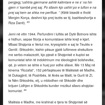
pergjegj,
“ushtria gjermane ashtë kalimtare e ne s’ na hin
gjem n’ kambë prej saj. Po sllavin kjo ushtri po e lufton e na
prej saj kem se shka me perfitue. ”
(Këtë bisedë e thotë
Mergim Korça, deshmi kjo prej tezës se tij, bashkeshortja e
43
Riza Danit).
Jemi në vitin 1944. Perfundimi i luftës së Dytë Botnore ishte
e hidhun, sepse fitorja e komunistave ishte krejt e kjart.
Mbasi Shqipnia e Veriut me, kryeqytetin e saj te Teutës e
Gentit -Shkodrën, kishin pësue gjatë luftimeve shekullore
me serbo-malazezët, kjo pjesë e Shqipnisë e kuptoi se
komunistat ishin të indoktrinum me ideologjinë bolshevike,
që, jo vetem se ishte e huej por edhe sllave. Me 13 Maj në
kinema “Rozafat”, 152 përfaqësues të Malësisë së Madhe,
të Dukagjinit, të Postribës, të Anës se Malit, te Gurit të Zi,
te Nën-Shkodrës, etj, u mblodhen në Shkodër dhe
krijuen Lidhjen e Shkodrës kunder rrezikut sllavo-shqiptar-
44
komunist.
Malësia e Madhe, me krahinat e tjera te Shqipnisë së