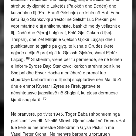
strehue dy djemtë e Luketës (Palokën dhe Dedën) dhe
kushrinin e tij (Prel Franë Grishajn) qe ishin në Hot. Edhe
këtu Bajo Stankoviqi arrestoi në Selisht Luc Prekën për
veprimtarinë e tij antikomuniste, bashkë me dy vëllaznit e
tij, Dodë dhe Gjergj Lulgjuraj, Kolë Gjel Cakun (Ujkaj-
Treipsh), dhe Zef Miliqin e Gjelosh Gjokë Lajçajn dhe i
pushktatuen të gjithë pa gjyq, te kisha e Grudës (këtë
ngjarje e dijmë prej nipit te Gjelosh Gjokës, Vasel Pjetër
69
Lajçaj).
Si shenim, vlenë për tu përmendë, se në kohën
e Inform-Byrosë Bajo Stankoviqi kërkon strehim politik në
Shqipni dhe Enver Hoxha menjëherë e prenoi tue
shperblye barbarizmin e tij ndaj shqiptarëve nën Mal të Zi
dhe e emnoi Kryetar i Zyrës se Rrefugjatëve të
nënshtetasve jugosllavë në Shqipni, ku pjesa dermuese
70
kjenë shqiptarë.
Në pranverë, po t’vitit 1945, Toger Baba i shoqnuem nga
partizani i vendit, Nikollë Mirash Gjonaj shkoi në Drume-Hot
tue kerkue me arrestue Shkodranin Gjysh Pistullin me
Vasel Pjetër Gjonaj. Në mënyrë barbare u torturuen