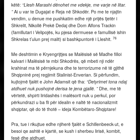
këtë:
“Llesh Marashi dënohet me vdekje, me varje në litar.
”
Ai u var te Dugajat e Reja në Shkodër. Po me te njajtin
vendim, u denue me pushkatim edhe një prijës tjetër i
Shkrelit, Nikollë Prekë Dedaj dhe Dom Alfons Trackin
(famillutari i Velipojës, ku pjesa dermuese e famullisë ishin
76
Shkrelas t’ulun prej malit) si bashkpuntorë i Lleshit.
Me deshtimin e Kryengrijtjes se Malësisë së Madhe filloi
kalvari i Malësisë te mbi Shkodrës, që mbeti nji ndër
krahinat ma të përnjekuna dhe te terrorizume në të gjithë
Shqipninë prej regjimit Stalinist-Enverian. Si përfundim,
kujtojmë fjalët e John Adamsit që tha:
“Detyrimet tona ndaj
atdhuet nuk pushojnë derisa te jena gjallë. ”
Dhe, me të
vërtetë, shpirti liridashës i malësorit nuk u perkul, por
përkundrazi u ba fli për idealin e naltë të nacionalizmit
shqiptar, që do të thotë – ideja Kombëtaro-Shqiptare!
Pra, tue i rikujtue edhe njiherë fjalët e Schillenbeeck-ut, e
besoi qe ashtë e kjartë, se kush i sherbeu lirisë, kombit,
fesë dhe atdhuet.