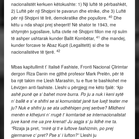
nacionalistët kerkuen këtokushte: 1) Nji luftë të përbashkët,
2) Luftë për nji Shqipni te pavarun dhe etnike, dhe 3) Luftë
40
për nji Shqipni të lirë, demokratike dhe popullore.
Dhe
këtu u nda shapi prej sheqerit! Në shator te 1943, me
shtymjën jugosllave, lufta civile në Shqipni fillon me nji sulm
41
të ashper ushtarak kunder Ballit Kombëtar,
dhe mandej,
kunder forcave te Abaz Kupit (Legalitetit) si dhe te
42
nacionalistëve të tjerë.
Mbas kapitullimit t’ Italisë Fashiste, Fronti Nacional Çlirimtar
dergon Riza Danin me gjithë profesor Mark Prelën, për të
ba një takim me Llesh Marashin, tu e ftue te bashkohet me
Lëvizjen anti-fashiste. Lleshi u përgjegj me këto fjalë:
“kjo
ashë punë qe s’ bahet more burra. Po ju a nuk i keni sytë
n’ ballë e s’ e shifni se si komunistat janë tue luejt teater me
ju? Nuk e shifni ju se ata udhëhiqen prej serbve? Mlidheni
menën e kthejuni n’ rrugë t’ komtarisë se internacionalistat
juve kanë me ua pre krenat! Ju asgja s’ ju lidhë me ta.
”
Rizaja ja pret,
“mirë qi ti e luftove fashizmin, po prej
gjermanve c’ pret? Pse s’ i lufton?”
Lleshi ju