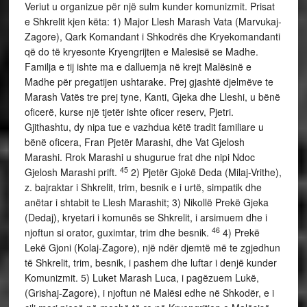
Veriut u organizue për një sulm kunder komunizmit. Prisat
e Shkrelit kjen këta: 1) Major Llesh Marash Vata (Marvukaj-
Zagore), Qark Komandant i Shkodrës dhe Kryekomandanti
që do të kryesonte Kryengrijten e Malesisë se Madhe.
Familja e tij ishte ma e dalluemja në krejt Malësinë e
Madhe për pregatijen ushtarake. Prej gjashtë djelmëve te
Marash Vatës tre prej tyne, Kanti, Gjeka dhe Lleshi, u bënë
oficerë, kurse një tjetër ishte oficer reserv, Pjetri.
Gjithashtu, dy nipa tue e vazhdua këtë tradit familiare u
bënë oficera, Fran Pjetër Marashi, dhe Vat Gjelosh
Marashi. Rrok Marashi u shugurue frat dhe nipi Ndoc
45
Gjelosh Marashi prift.
2) Pjetër Gjokë Deda (Milaj-Vrithe),
z. bajraktar i Shkrelit, trim, besnik e i urtë, simpatik dhe
anëtar i shtabit te Llesh Marashit; 3) Nikollë Prekë Gjeka
(Dedaj), kryetari i komunës se Shkrelit, i arsimuem dhe i
46
njoftun si orator, guximtar, trim dhe besnik.
4) Prekë
Lekë Gjoni (Kolaj-Zagore), një ndër djemtë më te zgjedhun
të Shkrelit, trim, besnik, i pashem dhe luftar i denjë kunder
Komunizmit. 5) Luket Marash Luca, i pagëzuem Lukë,
(Grishaj-Zagore), i njoftun në Malësi edhe në Shkodër, e i