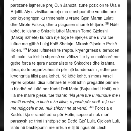
partizane lajmërue prej Cun Januzit, zunë pozicion te Ura e
Rrjollit. Aty u zhvillue beteja ma e ashper dhe vendimtare
për kryengritjen ku trimënisht u vranë Gjon Martin Lulati
58
dhe Mirote Paloka, dhe u plagosen shumë të tjere.
Ndër
kohë, te kisha e Shkrelit luftoi Marash Tomë Gjeloshi
(Makaj-Bzhetë) kundra një toge te njekjës dhe u vra tue
luftue me gjithë Luigj Kolë Shetajn, Mirash Gjonin e Prekë
59
Kolën.
Mbas luftimesh të rrepta, kryengritësit u tërhoqen
në male, ku kishin shpresë se vëllaznit e tyne malësorë me
gjithë forca të tjera nacionaliste te Shkodrës dhe krahina
tjera, do te organizoheshin për një kundersulm , edhe pse
kryengritja filloi para kohet. Në këtë kohë, simbas Vasel
Pjetër Gjokës, disa luftëtarë të Hotit ishin pregaditë për me
u hjedhë në luftë por Kadri Deli Meta (Bajraktari i Hotit) nuk
i la me marrë pjesë, tue thanë:
“Na jemi tue u mundue me i
ndalë vrasjet, e kush e ka fillue, e pastë për vedi, e ju ne
60
me ndigjoshi mue, nuk shkoni në at vend. ”
Porosia e
Kadriut kje e randë edhe për Hotin, sepse ai nuk mori
parasysh se trimi i shtëpisë se Dedë Gjo’ Lulit, Gjelosh Luli,
ishte në bashkpunin me mikun e tij të ngushtë Llesh