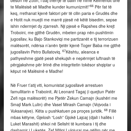
beson në Zotin, i baj therrje te dalin në nime Kelmendit dhe
66
te Malësisë së Madhe kunder kumunizmit!”
Për fat të
keq, rrethanat kjenë faktori për të cilin paria e Grudës dhe
e Hotit nuk muejti me marrë pjesë në këtë bisedim, sepse
ishin ndermjet dy zjarresh. Nji pjesë e Rapshes dhe krejt
Troboini, me gjithë Grudën, mbeten prap nën-pushtimin
jugosllav, ku Bajo Stankoviqi me partizanët e tij terrorizuen
malësorët, ndërsa n’anën tjetër kjenë Toger Baba me gjithë
67
jugosllavin Petro Bullatoviq.
Kështu, aleanca e
pathyeshme gjatë pesë shekujsh e nepërmjet luftnash të
përgjakshme për lirinë dhe integritetin tokësor shqiptar u
këput në Malësinë e Madhe!
Në Fruer t’atij viti, komunistat jugosllavë arrestuen
famullitarin e Traboinit, At Leonard Tagaj (i quejtun Patër
Zefi nga malësorët) me Pjetër Zekun Camajn (kushëri me
Smajl Mark Lulin) dhe Vasel Mirash Camajn (Vojvoda i
68
Vuksanajve). Këta u pushkatuen pa proçes juridik.
Fillë
mbas këtyne, Gjelosh “Losh” Gjokë Lajcaj (djali i hallës i
Luket Marashit) shkoi në Selisht të kumbara i tij dhe
dashamir i Luketës, Zef Miliqi Lulgjuraj me qëllim për me