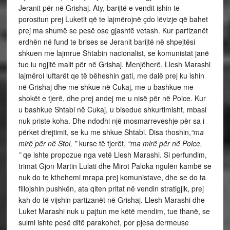
Jeranit për në Grishaj. Aty, barijtë e vendit ishin te
porositun prej Luketit që te lajmërojnë çdo lëvizje që bahet
prej ma shumë se pesë ose gjashtë vetash. Kur partizanët
erdhën në fund te brises se Jeranit barijtë në shpejtësi
shkuen me lajmrue Shtabin nacionalist, se komunistat janë
tue iu ngjitë malit për në Grishaj. Menjëherë, Llesh Marashi
lajmëroi luftarët qe të bëheshin gati, me dalë prej ku ishin
në Grishaj dhe me shkue në Cukaj, me u bashkue me
shokët e tjerë, dhe prej andej me u nisë për në Poice. Kur
u bashkue Shtabi në Cukaj, u bisedue shkurtimisht, mbasi
nuk priste koha. Dhe ndodhi një mosmarreveshje për sa i
përket drejtimit, se ku me shkue Shtabi. Disa thoshin,
“ma
mirë për në Stol, ”
kurse të tjerët,
“ma mirë për në Poice,
”
qe ishte propozue nga vetë Llesh Marashi. Si perfundim,
trimat Gjon Martin Lulati dhe Mirot Paloka ngulën kambë se
nuk do te kthehemi mrapa prej komunistave, dhe se do ta
fillojshin pushkën, ata qiten pritat në vendin stratigjik, prej
kah do të vijshin partizanët në Grishaj. Llesh Marashi dhe
Luket Marashi nuk u pajtun me këtë mendim, tue thanë, se
sulmi ishte pesë ditë parakohet, por pjesa dermeuse