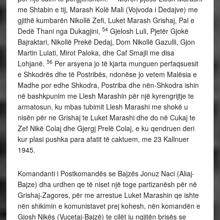
me Shtabin e tij, Marash Kolë Mali (Vojvoda i Dedajve) me
gjithë kumbarën Nikollë Zefi, Luket Marash Grishaj, Pal e
54
Dedë Thani nga Dukagjini,
Gjelosh Luli, Pjetër Gjokë
Bajraktari, Nikollë Prekë Dedaj, Dom Nikollë Gazulli, Gjon
Martin Lulati, Mirot Paloka, dhe Caf Smajli me disa
56
Lohjanë.
Per arsyena jo të kjarta munguen perfaqsuesit
e Shkodrës dhe të Postribës, ndonëse jo vetem Malësia e
Madhe por edhe Shkodra, Postriba dhe nën-Shkodra ishin
në bashkpunim me Llesh Marashin për një kyrengrijtje te
armatosun, ku mbas tubimit Llesh Marashi me shokë u
nisën për ne Grishaj te Luket Marashi dhe do në Cukaj te
Zef Nikë Colaj dhe Gjergj Prelë Colaj, e ku qendruen deri
kur plasi pushka para afatit të caktuem, me 23 Kallnuer
1945.
Komandanti i Postkomandës se Bajzës Jonuz Naci (Aliaj-
Bajze) dha urdhen qe të niset një toge partizanësh për në
Grishaj-Zagores, për me arrestue Luket Marashin qe ishte
nën shikimin e komunistavet prej kohesh, nën komandën e
Gjosh Nikës (Vuçetaj-Bajzë) te cilët iu ngjitën brisës se