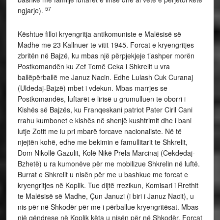
57
ngjarje).
Kështue filloi kryengritja antikomuniste e Malësisë së
Madhe me 23 Kallnuer te vitit 1945. Forcat e kryengritjes
zbritën në Bajzë, ku mbas një përpjekjeje t’ashper morën
Postkomandën ku Zef Tomë Ceka i Shkrelit u vra
ballëpërballë me Januz Nacin. Edhe Lulash Cuk Curanaj
(Uldedaj-Bajzë) mbet i vdekun. Mbas marrjes se
Postkomandës, luftarët e lirisë u grumulluen te oborri i
Kishës së Bajzës, ku Franqeskani patriot Pater Ciril Cani
rrahu kumbonet e kishës në shenjë kushtrimit dhe i bani
lutje Zotit me iu pri mbarë forcave nacionaliste. Në të
njejtën kohë, edhe me bekimin e famullitarit te Shkrelit,
Dom Nikollë Gazulit, Kolë Nikë Prela Marcinaj (Cekdedaj-
Bzhetë) u ra kumonëve për me mobilizue Shkrelin në luftë.
Burrat e Shkrelit u nisën për me u bashkue me forcat e
kryengritjes në Koplik. Tue dijtë rrezikun, Komisari i Rrethit
te Malësisë së Madhe, Çun Januzi (i biri i Januz Nacit), u
nis për në Shkodër për me i përballue kryengritësat. Mbas
një qëndrese në Koplik këta u nisën për në Shkodër. Forcat