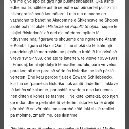
vra me gjyq apo pa gjyq nga pushtetmbajtësit. Çka ashtë
edhe ma tronditëse ashtë se edhe sot përseritet politizimi i
historigrafisë sonë kombëtare. Lufta ma e madhe qe
vazhdohet të bahet në Akademinë e Shkencave në Shqipni
ashtë botimi i plotë i
Historisë së Popullit Shqiptar,
sepse te
njajtet “historianë” që deri dje përdoren epitete të
ndryshme ndaj figurave të shqueme dhe ngritën në Altarin
e Kombit figura si Haxhi Qamili me shokë do të ishte një
paradoks që të merreshin me pjesën e tretë të historisë së
viteve 1913-1939, dhe atë të katertën, të viteve 1939-1991
. Prandaj, kemi një detyrë të madhe morale, para vetvetes,
para kombit dhe para së vërtetës historike me folë për të
vërtetën. Dhe këtu përdori fjalët e Edward Schillebeeckx,
kur tha se “paanësia historike nuk ashtë rindertimi i faktave
të kohës së kalueme, por ashtë e verteta e se kaluemes
nën dritën e kohës se tashme. ” Në këtë kontekst, çdo njeri
qe e don dhe e perkrahë të vërtetën historike ka të drejtë
për hirë të se vërtetës me shprehë këtë fakt si një realitet
pa mohime, zmadhime, ose ilustrime.
Për këta burra të maleve kreshnike të Malësisë së Madhe