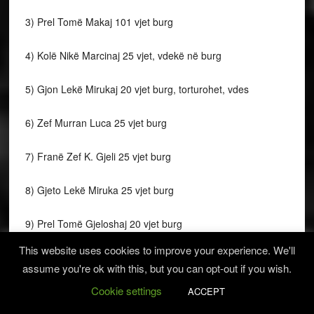
3) Prel Tomë Makaj 101 vjet burg
4) Kolë Nikë Marcinaj 25 vjet, vdekë në burg
5) Gjon Lekë Mirukaj 20 vjet burg, torturohet, vdes
6) Zef Murran Luca 25 vjet burg
7) Franë Zef K. Gjeli 25 vjet burg
8) Gjeto Lekë Miruka 25 vjet burg
9) Prel Tomë Gjeloshaj 20 vjet burg
This website uses cookies to improve your experience. We'll
10) Pjetër Lekë Mirukaj 20 vjet burg
assume you're ok with this, but you can opt-out if you wish.
Cookie settings
11) Gjokë Zef Cekaj 15 vjet burg
ACCEPT