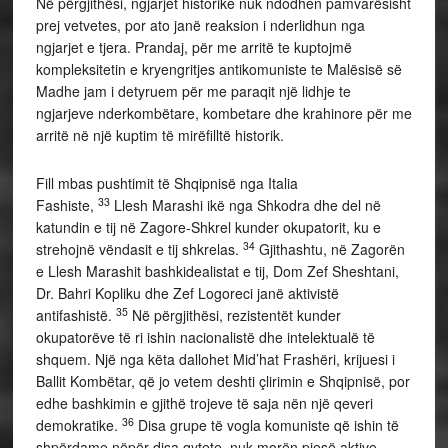
Në përgjithësi, ngjarjet historike nuk ndodhen pamvarësisht
prej vetvetes, por ato janë reaksion i nderlidhun nga
ngjarjet e tjera. Prandaj, për me arritë te kuptojmë
kompleksitetin e kryengritjes antikomuniste te Malësisë së
Madhe jam i detyruem për me paraqit një lidhje te
ngjarjeve nderkombëtare, kombetare dhe krahinore për me
arritë në një kuptim të mirëfilltë historik.
Fill mbas pushtimit të Shqipnisë nga Italia
33
Fashiste,
Llesh Marashi ikë nga Shkodra dhe del në
katundin e tij në Zagore-Shkrel kunder okupatorit, ku e
34
strehojnë vëndasit e tij shkrelas.
Gjithashtu, në Zagorën
e Llesh Marashit bashkidealistat e tij, Dom Zef Sheshtani,
Dr. Bahri Kopliku dhe Zef Logoreci janë aktivistë
35
antifashistë.
Në përgjithësi, rezistentët kunder
okupatorëve të ri ishin nacionalistë dhe intelektualë të
shquem. Një nga këta dallohet Mid’hat Frashëri, krijuesi i
Ballit Kombëtar, që jo vetem deshti çlirimin e Shqipnisë, por
edhe bashkimin e gjithë trojeve të saja nën një qeveri
36
demokratike.
Disa grupe të vogla komuniste që ishin të
shpërdame nëpër disa qytete, nuk morën pjesë aktive