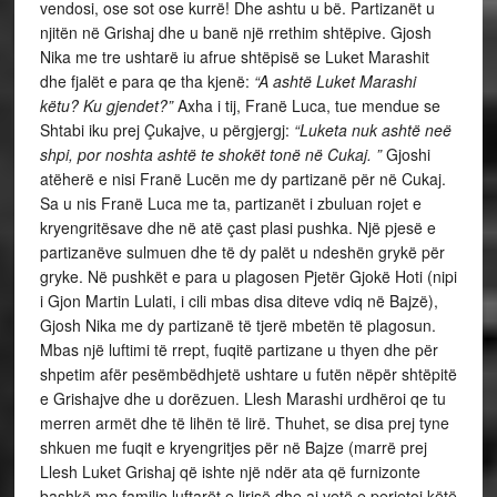
vendosi, ose sot ose kurrë! Dhe ashtu u bë. Partizanët u
njitën në Grishaj dhe u banë një rrethim shtëpive. Gjosh
Nika me tre ushtarë iu afrue shtëpisë se Luket Marashit
dhe fjalët e para qe tha kjenë:
“A ashtë Luket Marashi
këtu? Ku gjendet?”
Axha i tij, Franë Luca, tue mendue se
Shtabi iku prej Çukajve, u përgjergj:
“Luketa nuk ashtë neë
shpi, por noshta ashtë te shokët tonë në Cukaj. ”
Gjoshi
atëherë e nisi Franë Lucën me dy partizanë për në Cukaj.
Sa u nis Franë Luca me ta, partizanët i zbuluan rojet e
kryengritësave dhe në atë çast plasi pushka. Një pjesë e
partizanëve sulmuen dhe të dy palët u ndeshën grykë për
gryke. Në pushkët e para u plagosen Pjetër Gjokë Hoti (nipi
i Gjon Martin Lulati, i cili mbas disa diteve vdiq në Bajzë),
Gjosh Nika me dy partizanë të tjerë mbetën të plagosun.
Mbas një luftimi të rrept, fuqitë partizane u thyen dhe për
shpetim afër pesëmbëdhjetë ushtare u futën nëpër shtëpitë
e Grishajve dhe u dorëzuen. Llesh Marashi urdhëroi qe tu
merren armët dhe të lihën të lirë. Thuhet, se disa prej tyne
shkuen me fuqit e kryengritjes për në Bajze (marrë prej
Llesh Luket Grishaj që ishte një ndër ata që furnizonte
bashkë me familje luftarët e lirisë dhe ai vetë e perjetoi këtë