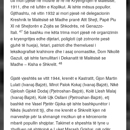
cili mori pjesë në moshë të re në Kryengritjen e Malësisë,
1911, dhe në luftën e Koplikut. Ai ishte mësus popullor.
Gjithashtu, në vitin 1932 ai mori pjesë në delegacionin
Kreshnik te Malësisë së Madhe pranë Atit Shejt, Papë Piu
XI në Shejtorën e Zojës se Shkodrës, në Genazzo-
47
Itali.
Së bashku me këta trima mori pjesë në organizimin
e kryengritjes edhe dijetari, poligloti (që zotnonte pesë
gjuhë të hueja), fetari, patrioti dhe themeluesi i
leksikografisë krahinore dhe i asaj onomastike, Dom Nikollë
Gazuli, që ishte famullitari i Dekanatit të Malësisë se
48
Madhe – Kisha e Shkrelit.
Gjatë vjeshtës se vitit 1944, krenët e Kastratit, Gjon Martin
Lulati (Ivanaj-Bajzë), Mirot Palok Kokaj (Ivanaj-Bajzë), Nikë
Gjelosh Gjokë Dodaj (Pjetroshan-Bajzë), Kolë Llesh Malaj
(Ivanaj-Bajzë), Kolë Ujk Osllani (Pjetroshan-Bajzë), etj
bashkë me Vasel Pjetër Gjoka që ishte bashkpunëtor
i
Nikës (kushrinit tij), dhe me krenët e Shkrelit kjen në
marveshje për ta shmangë rrezikun që e kërcenonte
mbarë popullin shqiptar. Takimet e shpeshta të tyne u
zhvilluen në shtëpinë e Luket Marash Grishaj, një ndër