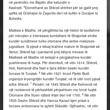
në perëndim me Bajzën dhe katundin e
5
Kastratit.
Domethanë se Shkreli shtrihet për se gjatit prej
qafës së Grishajve te Zagorës deri në kullën e Ducajve te
Bzhetës.
Malësia e Madhe, në përgjithësi ka një histori të lavdishme
për mbrojten e interesave kombëtare të Shqipnisë etnike
kundër sundimeve turko-otomane dhe serbe-malezeze-
jugosllave. Si pjesë e kësaj krahine malore të Shqipnisë së
Veriut, Shkreli kje i pandamë prej këtyne trevave të
Malësisë së Madhe në betejat e përgjakshme kundër
pushtimeve të hueja. Për shembull, në vitin 1614, Shkreli,
Hoti, Kelmendi dhe fiset e tjera lidhën besën kundër
6
forcave të Turqisë.
Në vitin 1621 Imzot Pjetër Budi
organizoi kryengritjën kundër Turqisë, në të cilin mori pjesë
7
edhe Shkreli.
Persëri, në 1645 Shkreli dhe Kelmendi në
një rezistencë të përbashkët përjashtuen me forcë fuqitë
8
Otomane dhe fituen njifarë lirijet deri më 1700.
Në vitin
1835 Dasho Shkreli dhe Hamza Kazazi kjen prisat e
forcave antiosmane te qytetit Shkodër. Gjithashtu, në vitin