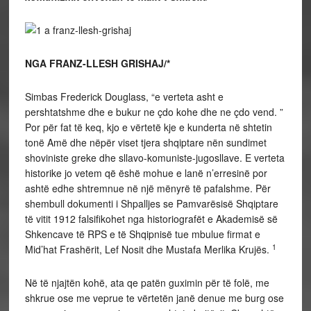
NGA FRANZ-LLESH GRISHAJ/*
Simbas Frederick Douglass, “e verteta asht e
pershtatshme dhe e bukur ne çdo kohe dhe ne çdo vend. ”
Por për fat të keq, kjo e vërtetë kje e kunderta në shtetin
tonë Amë dhe nëpër viset tjera shqiptare nën sundimet
shoviniste greke dhe sllavo-komuniste-jugosllave. E verteta
historike jo vetem që ëshë mohue e lanë n’erresinë por
ashtë edhe shtremnue në një mënyrë të pafalshme. Për
shembull dokumenti i Shpalljes se Pamvarësisë Shqiptare
të vitit 1912 falsifikohet nga historiografët e Akademisë së
Shkencave të RPS e të Shqipnisë tue mbulue firmat e
1
Mid’hat Frashërit, Lef Nosit dhe Mustafa Merlika Krujës.
Në të njajtën kohë, ata qe patën guximin për të folë, me
shkrue ose me veprue te vërtetën janë denue me burg ose