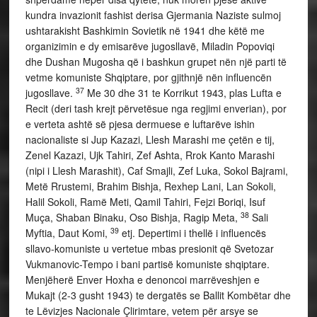
kundra invazionit fashist derisa Gjermania Naziste sulmoj
ushtarakisht Bashkimin Sovietik në 1941 dhe këtë me
organizimin e dy emisarëve jugosllavë, Miladin Popoviqi
dhe Dushan Mugosha që i bashkun grupet nën një parti të
vetme komuniste Shqiptare, por gjithnjë nën influencën
37
jugosllave.
Me 30 dhe 31 te Korrikut 1943, plas Lufta e
Recit (deri tash krejt përvetësue nga regjimi enverian), por
e verteta ashtë së pjesa dermuese e luftarëve ishin
nacionaliste si Jup Kazazi, Llesh Marashi me çetën e tij,
Zenel Kazazi, Ujk Tahiri, Zef Ashta, Rrok Kanto Marashi
(nipi i Llesh Marashit), Caf Smajli, Zef Luka, Sokol Bajrami,
Metë Rrustemi, Brahim Bishja, Rexhep Lani, Lan Sokoli,
Halil Sokoli, Ramë Meti, Qamil Tahiri, Fejzi Boriqi, Isuf
38
Muça, Shaban Binaku, Oso Bishja, Ragip Meta,
Sali
39
Myftia, Daut Komi,
etj. Depertimi i thellë i influencës
sllavo-komuniste u vertetue mbas presionit që Svetozar
Vukmanovic-Tempo i bani partisë komuniste shqiptare.
Menjëherë Enver Hoxha e denoncoi marrëveshjen e
Mukajt (2-3 gusht 1943) te dergatës se Ballit Kombëtar dhe
te Lëvizjes Nacionale Çlirimtare, vetem për arsye se