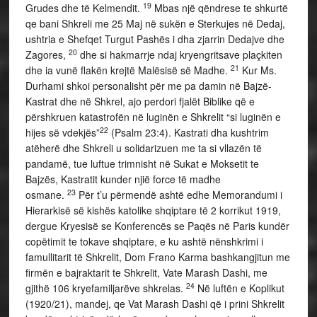
19
Grudes dhe të Kelmendit.
Mbas një qëndrese te shkurtë
qe bani Shkreli me 25 Maj në sukën e Sterkujes në Dedaj,
ushtria e Shefqet Turgut Pashës i dha zjarrin Dedajve dhe
20
Zagores,
dhe si hakmarrje ndaj kryengritsave plaçkiten
21
dhe ia vunë flakën krejtë Malësisë së Madhe.
Kur Ms.
Durhami shkoi personalisht për me pa damin në Bajzë-
Kastrat dhe në Shkrel, ajo perdori fjalët Biblike që e
përshkruen katastrofën në luginën e Shkrelit “si luginën e
22
hijes së vdekjës”
(Psalm 23:4). Kastrati dha kushtrim
atëherë dhe Shkreli u solidarizuen me ta si vllazën të
pandamë, tue luftue trimnisht në Sukat e Moksetit te
Bajzës, Kastratit kunder njië force të madhe
23
osmane.
Për t’u përmendë ashtë edhe Memorandumi i
Hierarkisë së kishës katolike shqiptare të 2 korrikut 1919,
dergue Kryesisë se Konferencës se Paqës në Paris kundër
copëtimit te tokave shqiptare, e ku ashtë nënshkrimi i
famullitarit të Shkrelit, Dom Frano Karma bashkangjitun me
firmën e bajraktarit te Shkrelit, Vate Marash Dashi, me
24
gjithë 106 kryefamiljarëve shkrelas.
Në luftën e Koplikut
(1920/21), mandej, qe Vat Marash Dashi që i prini Shkrelit