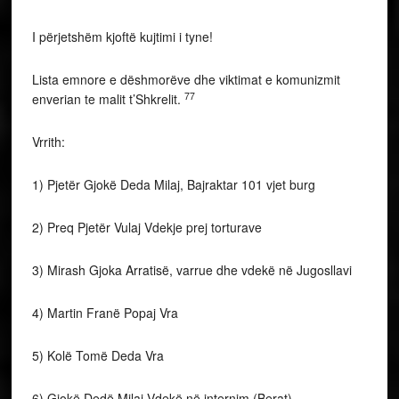
I përjetshëm kjoftë kujtimi i tyne!
Lista emnore e dëshmorëve dhe viktimat e komunizmit
77
enverian te malit t’Shkrelit.
Vrrith:
1) Pjetër Gjokë Deda Milaj, Bajraktar 101 vjet burg
2) Preq Pjetër Vulaj Vdekje prej torturave
3) Mirash Gjoka Arratisë, varrue dhe vdekë në Jugosllavi
4) Martin Franë Popaj Vra
5) Kolë Tomë Deda Vra
6) Gjokë Dedë Milaj Vdekë në internim (Berat)