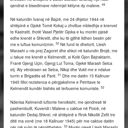
49
qendrat e bisedimave ndermjet këtyne dy maleve.
Në katundin Ivanaj në Bajzë, me 24 dhjetor 1944 në
shtëpinë e Gjokë Tomë Kokaj u zhvillue mbledhja e krenvet
te Kastratit, thotë Vasel Pjetër Gjoka e ku morën pjesë
edhe krenët e Shkrelit, dhe ku të gjithë lidhen besën për
50
me e luftue komunizmin.
Në fund te dhetorit, Llesh
Marashi u nis prej Zagoret dhe shkoi në katundin Brojë, me
u takue me krenët e Kelmendit, si Kolë Gjon Bajraktarin,
Franë Gjergj Uçin, Gjergj Lul Toma, Gjekë Marash Selca
etj. Aty vëndosen se Selca, Nikqi dhe Vukli me e ndalue
51
turrin e Brigadës së Parë.
Dhe me datën 15 Kallnuer
1945 filloi rezistenca e përgjakshme e Petritave te
52
Kelmendit kundër bishës së terbueme komuniste.
Nderisa Kelmendi luftonte heroikisht, me qendresë të
pashembullt, Kuvendi i Maleve u caktue në Poicë, në
katundin Dedaj-Shkrel, në shtëpinë e Rrok Nikollë Zefit tre
ditë ma vonë (me 18 Kallnuer 1945) për me caktue datën
53
për një sulm të përgjithshëm.
Morën pjesë Llesh Marashi