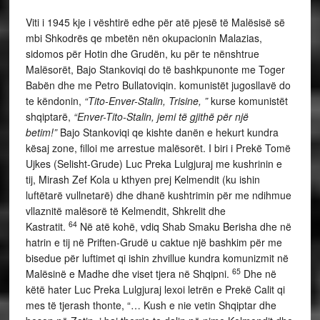
Viti i 1945 kje i vështirë edhe për atë pjesë të Malësisë së
mbi Shkodrës qe mbetën nën okupacionin Malazias,
sidomos për Hotin dhe Grudën, ku për te nënshtrue
Malësorët, Bajo Stankoviqi do të bashkpunonte me Toger
Babën dhe me Petro Bullatoviqin. komunistët jugosllavë do
te këndonin,
“Tito-Enver-Stalin, Trisine, ”
kurse komunistët
shqiptarë,
“Enver-Tito-Stalin, jemi të gjithë për një
betim!”
Bajo Stankoviqi qe kishte danën e hekurt kundra
kësaj zone, filloi me arrestue malësorët. I biri i Prekë Tomë
Ujkes (Selisht-Grude) Luc Preka Lulgjuraj me kushrinin e
tij, Mirash Zef Kola u kthyen prej Kelmendit (ku ishin
luftëtarë vullnetarë) dhe dhanë kushtrimin për me ndihmue
vllaznitë malësorë të Kelmendit, Shkrelit dhe
64
Kastratit.
Në atë kohë, vdiq Shab Smaku Berisha dhe në
hatrin e tij në Priften-Grudë u caktue një bashkim për me
bisedue për luftimet qi ishin zhvillue kundra komunizmit në
65
Malësinë e Madhe dhe viset tjera në Shqipni.
Dhe në
këtë hater Luc Preka Lulgjuraj lexoi letrën e Prekë Calit qi
mes të tjerash thonte, “… Kush e nie vetin Shqiptar dhe