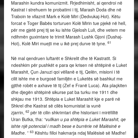
Marashin kundra komunizmit. Rrjedhimisht, ai qendroi në
Kastrat i strehuem te probatimi i tij, Marash Doda dhe në
Traboin te vllaznit Mark e Kolë Miri (Dedvukaj-Hot). Këtu
forcat e Toger Babës torturuen Kolë Mirin tue pjekë në hell,
për me gjetë prej tij se ku ishte Gjelosh Luli, dhe vetem me
ndihmën guximtare te trimit Marash Lushk Gjoni (Dushaj-
61
Hot), Kolë Miri muejti me u ikë prej durve të tyne.
Në mal qendruen luftarët e Shkrelit dhe të Kastratit. Si
ndeshkim për pushkët e para qe krisen në shtëpinë e Luket
Marashit, Çun Januzi qoi vëllanë e tij, Qelën, misioni i të
cilit ishte me e burgosë familjën e Luketës së bashkut me
gjithë robët e axhave të tij (Zef e Franë Luca). Ata plaçkiten
dhe djegën shtëpinë sikurse pat ba turku me 1911 dhe
shkjau me 1913. Shtëpia e Luket Marashit kje e parë në
Shkrel dhe Kastrat së cilës komunistat ia vunë
62
zjarrin,
për të cilin shkrimtari dhe historiani i mirëfilltë
Uran Butka, tha:
“vullkan u pa shtëpia e Luket Marashit, qe
ishte një potencial i madh bese e burrërie në Malësinë e
63
Madhe
. ”
Kështu filloi hakmarja ndaj Malësisë së Madhe!