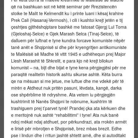
që na bashkuan sot në këtë seminar për Rrezistencën
stoike te Malit te Kelmendit ku i printe luani i kësaj krahine
Prek Cali (Hasanaj-Vermosh), i cili i kushtoi krejt jetën e tij
çeshtjes gjithëshqiptare bashkë me fatosat Gjergj Lul Toma
(Gjeloshaj-Selce) e Gjek Marash Selca (Tinaj-Selce), të
dalluem për luftnat e tyne kundra forcave komuniste nëpër
tanë anët e Shqipnisë si dhe për kryengritjen antikomuniste
te Malësisë së Madhe të vitit 1945 e udhëhequn prej Major
Llesh Marashit të Shkrelit, e para kjo në krejt bllokun
komunist – na, bijt dhe bijat e tyne kena përgjegjësi për me
paraqitë realitetin historik ashtu sikurse ashtë. Këta burra
qe na mësuan si me jetue, me luftue dhe me vdekë për të
mirën e Atdheut nuk pritën pasuni, lëvdata, kangë, darka
ose shpërblime të ndryshme. Ata vetem iu përgjegjën
kushtrimit të Nanës Shqipni te robnume, kushtrim të
trashiguem prej t’parvet tynë! Prandej çka ata kërkuen dhe
e meritojnë nuk ashtë “rehabilitimi” i tyne! Ata nuk banë
ndoj mëkat ndaj atdhuet, por përkundrazi, ata rrokën armët
e lirisë për mbrotjen e Shqipnisë, brez mbas brezit. Edhe
pse i lindun dhe i rritun jashtë shtetit amë, dhe si autoditakt