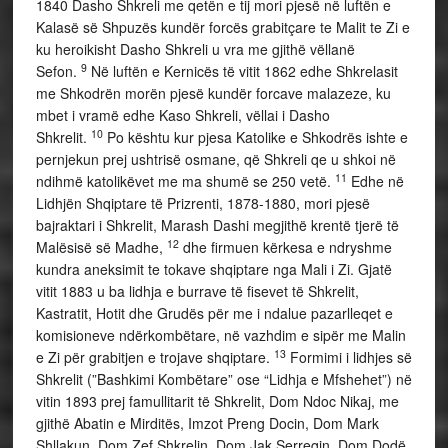
1840 Dasho Shkreli me qetën e tij mori pjesë në luftën e
Kalasë së Shpuzës kundër forcës grabitçare te Malit te Zi e
ku heroikisht Dasho Shkreli u vra me gjithë vëllanë
9
Sefon.
Në luftën e Kernicës të vitit 1862 edhe Shkrelasit
me Shkodrën morën pjesë kundër forcave malazeze, ku
mbet i vramë edhe Kaso Shkreli, vëllai i Dasho
10
Shkrelit.
Po kështu kur pjesa Katolike e Shkodrës ishte e
pernjekun prej ushtrisë osmane, që Shkreli qe u shkoi në
11
ndihmë katolikëvet me ma shumë se 250 vetë.
Edhe në
Lidhjën Shqiptare të Prizrenti, 1878-1880, mori pjesë
bajraktari i Shkrelit, Marash Dashi megjithë krentë tjerë të
12
Malësisë së Madhe,
dhe firmuen kërkesa e ndryshme
kundra aneksimit te tokave shqiptare nga Mali i Zi. Gjatë
vitit 1883 u ba lidhja e burrave të fisevet të Shkrelit,
Kastratit, Hotit dhe Grudës për me i ndalue pazarlleqet e
komisioneve ndërkombëtare, në vazhdim e sipër me Malin
13
e Zi për grabitjen e trojave shqiptare.
Formimi i lidhjes së
Shkrelit (”Bashkimi Kombëtare” ose “Lidhja e Mfshehet”) në
vitin 1893 prej famullitarit të Shkrelit, Dom Ndoc Nikaj, me
gjithë Abatin e Mirditës, Imzot Preng Docin, Dom Mark
Shllakun, Dom Zef Shkrelin, Dom Jak Serreqin, Dom Dodë