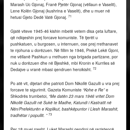
Marash Uc Gjonaj, Franë Pjetër Gjonaj (vëllaun e Vaselit),
Lene Kolën Gjonaj (kushrina e Vaselit), dhe u muer në
71
hetusi Gjeto Dedë Vatë Gjonaj.
Gjatë viteve 1945-46 kishin mbetë vetem disa çeta luftare,
që ndiqeshin prej forcave komuniste. Të tjerët u
pushkatuen, u burgosen, u internuen, ose prej rrethanavet
te njohuna u dorëzuen. Në fillim te 1946, Prekë Lekë Gjoni,
me vëllanë Pashkun u rrethuen nga brigada partizane, por
nuk u dorëzuen dhe në Bjeshkë, mbi Kronin e Kurriles së
72
Dedajve u vranë mbasi qendruen heroikisht.
Po atë vit, dijetari dhe patrioti Dom Nikollë Gazulli u vra prej
forcave te sigurimit. Gazeta Komuniste
“Kohe e Re”
e
Shkodrës trumbetoi,
“Me datën 23 mars 1946 vritet Dom
Nikollë Gazulli në Sukë te Madhe, Katundi i Kastratit në
Nën/Prefekturën e Koplikut, bashkëpuntor i Llesh Marashit,
73
tradhëtar i popullit. ”
Per 18 muej rresht, Luket Marashi qendroi në rezistencë