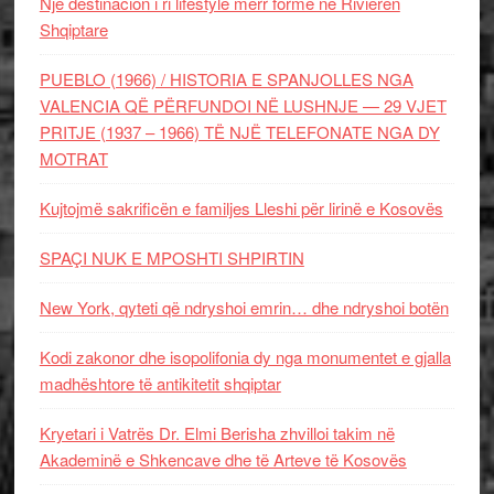
Një destinacion i ri lifestyle merr formë në Rivierën
Shqiptare
PUEBLO (1966) / HISTORIA E SPANJOLLES NGA
VALENCIA QË PËRFUNDOI NË LUSHNJE — 29 VJET
PRITJE (1937 – 1966) TË NJË TELEFONATE NGA DY
MOTRAT
Kujtojmë sakrificën e familjes Lleshi për lirinë e Kosovës
SPAÇI NUK E MPOSHTI SHPIRTIN
New York, qyteti që ndryshoi emrin… dhe ndryshoi botën
Kodi zakonor dhe isopolifonia dy nga monumentet e gjalla
madhështore të antikitetit shqiptar
Kryetari i Vatrës Dr. Elmi Berisha zhvilloi takim në
Akademinë e Shkencave dhe të Arteve të Kosovës