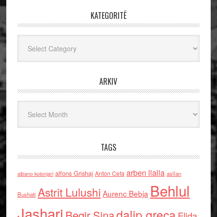
KATEGORITË
Kategoritë
ARKIV
Arkiv
TAGS
arben llalla
alfons Grishaj
Anton Cefa
asllan
albano kolonjari
Behlul
Astrit Lulushi
Aurenc Bebja
Bushati
Jashari
dalip greca
Beqir Sina
Elida