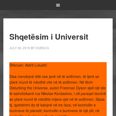
Shqetësim i Universit
JULY 26, 2019
BY
DGRECA
Shkruan: Astrit Lulushi/
Disa mendojnë ditë ose javë në të ardhmen, të tjerë se
çfarë mund të ndodhë vite në të ardhmen. Në librin
Disturbing the Universe, autori Freeman Dyson sjell një ide
të astrofizikanit rus Nikolae Kordashev, i cili paraqet teorinë
se çfarë mund të ndodhë mijera vjet në të ardhmen. Sipas
tij, qytetërimi do të kalojnë në tre faza; në kontrollin e
burimeve të planetit; kontrollin e burimeve të një ylli; në