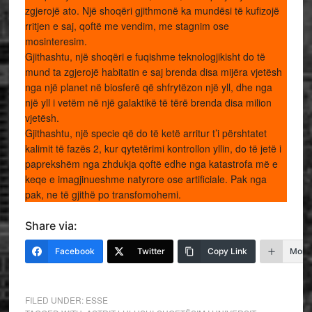
zgjerojë ato. Një shoqëri gjithmonë ka mundësi të kufizojë
rritjen e saj, qoftë me vendim, me stagnim ose
mosinteresim.
Gjithashtu, një shoqëri e fuqishme teknologjikisht do të
mund ta zgjerojë habitatin e saj brenda disa mijëra vjetësh
nga një planet në biosferë që shfrytëzon një yll, dhe nga
një yll i vetëm në një galaktikë të tërë brenda disa milion
vjetësh.
Gjithashtu, një specie që do të ketë arritur t’i përshtatet
kalimit të fazës 2, kur qytetërimi kontrollon yllin, do të jetë i
paprekshëm nga zhdukja qoftë edhe nga katastrofa më e
keqe e imagjinueshme natyrore ose artificiale. Pak nga
pak, ne të gjithë po transfomohemi.
Share via:
Facebook
Twitter
Copy Link
More
FILED UNDER:
ESSE