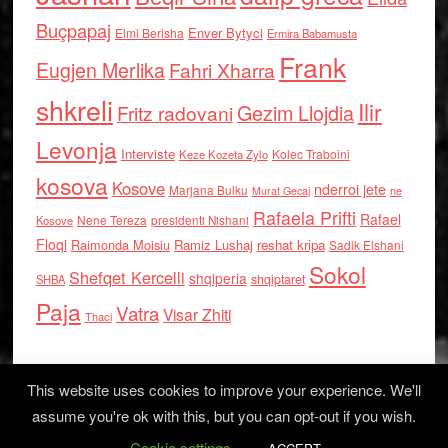
Buçpapaj
Enver Bytyci
Elmi Berisha
Ermira Babamusta
Frank
Eugjen Merlika
Fahri Xharra
shkreli
Ilir
Gezim Llojdia
Fritz radovani
Levonja
Interviste
Kolec Traboini
Keze Kozeta Zylo
kosova
Kosove
nderroi jete
Marjana Bulku
ne
Murat Gecaj
Rafaela Prifti
Rafael
Nene Tereza
Kosove
presidenti Nishani
Floqi
Raimonda Moisiu
Ramiz Lushaj
reshat kripa
Sadik Elshani
Sokol
Shefqet Kercelli
shqiperia
shqiptaret
SHBA
Paja
Vatra
Visar Zhiti
Thaci
This website uses cookies to improve your experience. We'll
assume you're ok with this, but you can opt-out if you wish.
Cookie settings
Log in