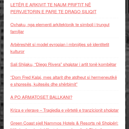
LETËR E ARKIVIT TE NAUM PRIFTIT NË
PERVJETORIN E PARE TE DRAGO SILIQIT
Oxhaku, nga elementi arkitektonik te simboli i trungut
familjar
Arbëreshët si model evropian i mbrojtjes së identitetit
kulturor
Sali Shijaku, “Diego Rivera” shqiptar i artit tonë kombëtar
“Dom Fred Kalaj, mes altarit dhe atdheut si hermeneutikë
e shpresës, kujtesës dhe shërbimit”
A PO ARMATOSET BALLKANI?
Kriza e vlerave – Tragjedia e vërtetë e tranzicionit shqiptar
Green Coast sjell Nammos Hotels & Resorts në Shqipëri: