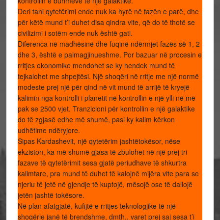
kontrollin e burimeve të një galaktike.
Deri tani qytetërimi ende nuk ka hyrë në fazën e parë, dhe
për këtë mund t’i duhet disa qindra vite, që do të thotë se
civilizimi i sotëm ende nuk është gati.
Diferenca në madhësinë dhe fuqinë ndërmjet fazës së 1, 2
dhe 3, është e paimagjinueshme. Por bazuar në procesin e
rritjes ekonomike mendohet se ky hendek mund të
tejkalohet me shpejtësi. Një shoqëri në rritje me një normë
modeste prej një për qind në vit mund të arrijë të kryejë
kalimin nga kontrolli i planetit në kontrollin e një ylli në më
pak se 2500 vjet. Tranzicioni për kontrollin e një galaktike
do të zgjasë edhe më shumë, pasi ky kalim kërkon
udhëtime ndëryjore.
Sipas Kardashevit, një qytetërim jashtëtokësor, nëse
ekziston, ka më shumë gjasa të zbulohet në një prej tri
fazave të qytetërimit sesa gjatë periudhave të shkurtra
kalimtare, pra mund të duhet të kalojnë mijëra vite para se
njeriu të jetë në gjendje të kuptojë, mësojë ose të dallojë
jetën jashtë tokësore.
Në plan afatgjatë, kufijtë e rritjes teknologjike të një
shoqërie janë të brendshme, dmth., varet prej saj sesa t’i