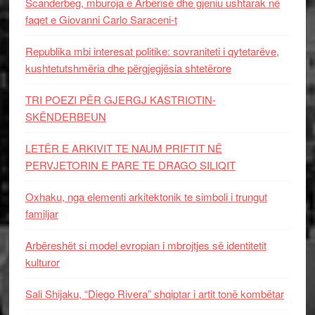
Scanderbeg, mburoja e Arbërisë dhe gjeniu ushtarak në
faqet e Giovanni Carlo Saraceni-t
Republika mbi interesat politike: sovraniteti i qytetarëve,
kushtetutshmëria dhe përgjegjësia shtetërore
TRI POEZI PËR GJERGJ KASTRIOTIN-
SKËNDERBEUN
LETËR E ARKIVIT TE NAUM PRIFTIT NË
PERVJETORIN E PARE TE DRAGO SILIQIT
Oxhaku, nga elementi arkitektonik te simboli i trungut
familjar
Arbëreshët si model evropian i mbrojtjes së identitetit
kulturor
Sali Shijaku, “Diego Rivera” shqiptar i artit tonë kombëtar