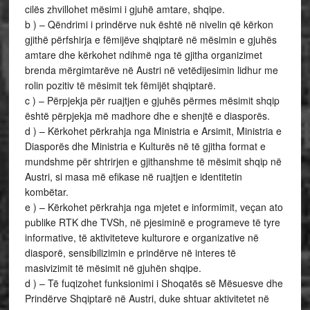
cilës zhvillohet mësimi i gjuhë amtare, shqipe.
b ) – Qëndrimi i prindërve nuk është në nivelin që kërkon
gjithë përfshirja e fëmijëve shqiptarë në mësimin e gjuhës
amtare dhe kërkohet ndihmë nga të gjitha organizimet
brenda mërgimtarëve në Austri në vetëdijesimin lidhur me
rolin pozitiv të mësimit tek fëmijët shqiptarë.
c ) – Përpjekja për ruajtjen e gjuhës përmes mësimit shqip
është përpjekja më madhore dhe e shenjtë e diasporës.
d ) – Kërkohet përkrahja nga Ministria e Arsimit, Ministria e
Diasporës dhe Ministria e Kulturës në të gjitha format e
mundshme për shtrirjen e gjithanshme të mësimit shqip në
Austri, si masa më efikase në ruajtjen e identitetin
kombëtar.
e ) – Kërkohet përkrahja nga mjetet e informimit, veçan ato
publike RTK dhe TVSh, në pjesiminë e programeve të tyre
informative, të aktiviteteve kulturore e organizative në
diasporë, sensibilizimin e prindërve në interes të
masivizimit të mësimit në gjuhën shqipe.
d ) – Të fuqizohet funksionimi i Shoqatës së Mësuesve dhe
Prindërve Shqiptarë në Austri, duke shtuar aktivitetet në