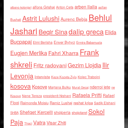
arben llalla
alfons Grishaj
Anton Cefa
asllan
albano kolonjari
Behlul
Astrit Lulushi
Aurenc Bebja
Bushati
Jashari
dalip greca
Beqir Sina
Elida
Buçpapaj
Enver Bytyci
Elmi Berisha
Ermira Babamusta
Frank
Eugjen Merlika
Fahri Xharra
shkreli
Ilir
Gezim Llojdia
Fritz radovani
Levonja
Interviste
Kolec Traboini
Keze Kozeta Zylo
kosova
Kosove
nderroi jete
Marjana Bulku
ne
Murat Gecaj
Rafaela Prifti
Rafael
Nene Tereza
Kosove
presidenti Nishani
Floqi
Raimonda Moisiu
Ramiz Lushaj
reshat kripa
Sadik Elshani
Sokol
Shefqet Kercelli
shqiperia
shqiptaret
SHBA
Paja
Vatra
Visar Zhiti
Thaci