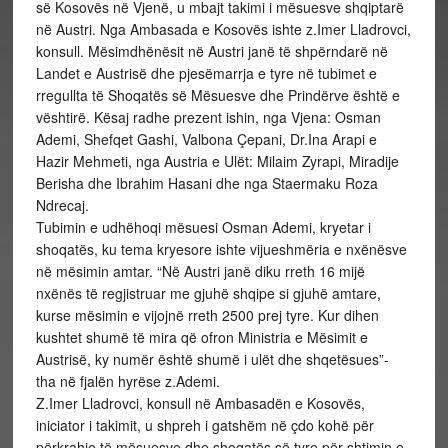
së Kosovës në Vjenë, u mbajt takimi i mësuesve shqiptarë
në Austri. Nga Ambasada e Kosovës ishte z.Imer Lladrovci,
konsull. Mësimdhënësit në Austri janë të shpërndarë në
Landet e Austrisë dhe pjesëmarrja e tyre në tubimet e
rregullta të Shoqatës së Mësuesve dhe Prindërve është e
vështirë. Kësaj radhe prezent ishin, nga Vjena: Osman
Ademi, Shefqet Gashi, Valbona Çepani, Dr.Ina Arapi e
Hazir Mehmeti, nga Austria e Ulët: Milaim Zyrapi, Miradije
Berisha dhe Ibrahim Hasani dhe nga Staermaku Roza
Ndrecaj.
Tubimin e udhëhoqi mësuesi Osman Ademi, kryetar i
shoqatës, ku tema kryesore ishte vijueshmëria e nxënësve
në mësimin amtar. “Në Austri janë diku rreth 16 mijë
nxënës të regjistruar me gjuhë shqipe si gjuhë amtare,
kurse mësimin e vijojnë rreth 2500 prej tyre. Kur dihen
kushtet shumë të mira që ofron Ministria e Mësimit e
Austrisë, ky numër është shumë i ulët dhe shqetësues”-
tha në fjalën hyrëse z.Ademi.
Z.Imer Lladrovci, konsull në Ambasadën e Kosovës,
iniciator i takimit, u shpreh i gatshëm në çdo kohë për
përkrahje të mësuesve dhe shoqatës së tyre për shtimin e