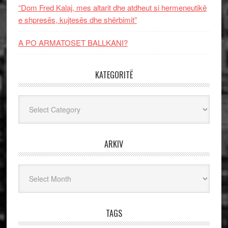
“Dom Fred Kalaj, mes altarit dhe atdheut si hermeneutikë
e shpresës, kujtesës dhe shërbimit”
A PO ARMATOSET BALLKANI?
KATEGORITË
Kategoritë
ARKIV
Arkiv
TAGS