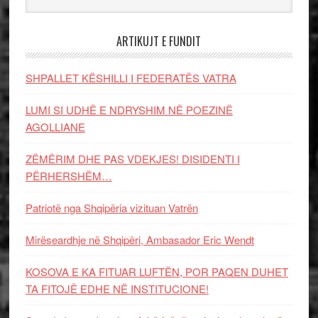
ARTIKUJT E FUNDIT
SHPALLET KËSHILLI I FEDERATËS VATRA
LUMI SI UDHË E NDRYSHIM NË POEZINË
AGOLLIANE
ZËMËRIM DHE PAS VDEKJES! DISIDENTI I
PËRHERSHËM…
Patriotë nga Shqipëria vizituan Vatrën
Mirëseardhje në Shqipëri, Ambasador Eric Wendt
KOSOVA E KA FITUAR LUFTËN, POR PAQEN DUHET
TA FITOJË EDHE NË INSTITUCIONE!