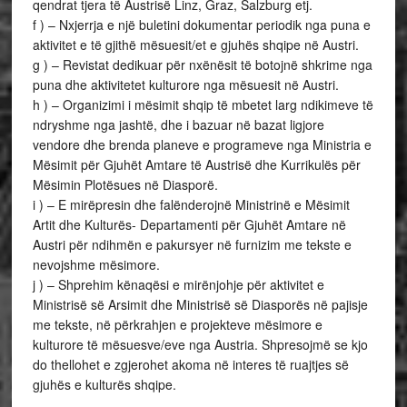
qendrat tjera të Austrisë Linz, Graz, Salzburg etj.
f ) – Nxjerrja e një buletini dokumentar periodik nga puna e
aktivitet e të gjithë mësuesit/et e gjuhës shqipe në Austri.
g ) – Revistat dedikuar për nxënësit të botojnë shkrime nga
puna dhe aktivitetet kulturore nga mësuesit në Austri.
h ) – Organizimi i mësimit shqip të mbetet larg ndikimeve të
ndryshme nga jashtë, dhe i bazuar në bazat ligjore
vendore dhe brenda planeve e programeve nga Ministria e
Mësimit për Gjuhët Amtare të Austrisë dhe Kurrikulës për
Mësimin Plotësues në Diasporë.
i ) – E mirëpresin dhe falënderojnë Ministrinë e Mësimit
Artit dhe Kulturës- Departamenti për Gjuhët Amtare në
Austri për ndihmën e pakursyer në furnizim me tekste e
nevojshme mësimore.
j ) – Shprehim kënaqësi e mirënjohje për aktivitet e
Ministrisë së Arsimit dhe Ministrisë së Diasporës në pajisje
me tekste, në përkrahjen e projekteve mësimore e
kulturore të mësuesve/eve nga Austria. Shpresojmë se kjo
do thellohet e zgjerohet akoma në interes të ruajtjes së
gjuhës e kulturës shqipe.