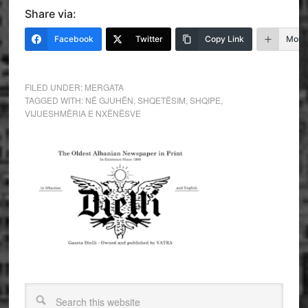
Share via:
Facebook
Twitter
Copy Link
More
FILED UNDER:
MERGATA
TAGGED WITH:
NË GJUHËN
,
SHQETËSIM
,
SHQIPE
,
VIJUESHMËRIA E NXËNËSVE