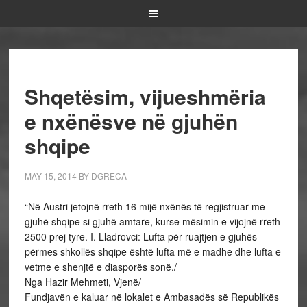
Shqetësim, vijueshmëria
e nxënësve në gjuhën
shqipe
MAY 15, 2014
BY
DGRECA
“Në Austri jetojnë rreth 16 mijë nxënës të regjistruar me
gjuhë shqipe si gjuhë amtare, kurse mësimin e vijojnë rreth
2500 prej tyre. I. Lladrovci: Lufta për ruajtjen e gjuhës
përmes shkollës shqipe është lufta më e madhe dhe lufta e
vetme e shenjtë e diasporës sonë./
Nga Hazir Mehmeti, Vjenë/
Fundjavën e kaluar në lokalet e Ambasadës së Republikës