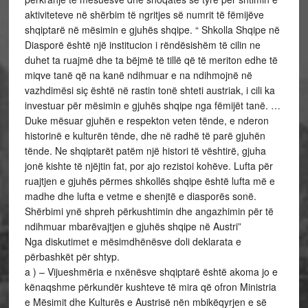
aktiviteteve në shërbim të ngritjes së numrit të fëmijëve
shqiptarë në mësimin e gjuhës shqipe. “ Shkolla Shqipe në
Diasporë është një institucion i rëndësishëm të cilin ne
duhet ta ruajmë dhe ta bëjmë të tillë që të meriton edhe të
miqve tanë që na kanë ndihmuar e na ndihmojnë në
vazhdimësi siç është në rastin tonë shteti austriak, i cili ka
investuar për mësimin e gjuhës shqipe nga fëmijët tanë. …
Duke mësuar gjuhën e respekton veten tënde, e nderon
historinë e kulturën tënde, dhe në radhë të parë gjuhën
tënde. Ne shqiptarët patëm një histori të vështirë, gjuha
jonë kishte të njëjtin fat, por ajo rezistoi kohëve. Lufta për
ruajtjen e gjuhës përmes shkollës shqipe është lufta më e
madhe dhe lufta e vetme e shenjtë e diasporës sonë.
Shërbimi ynë shpreh përkushtimin dhe angazhimin për të
ndihmuar mbarëvajtjen e gjuhës shqipe në Austri”
Nga diskutimet e mësimdhënësve doli deklarata e
përbashkët për shtyp.
a ) – Vijueshmëria e nxënësve shqiptarë është akoma jo e
kënaqshme përkundër kushteve të mira që ofron Ministria
e Mësimit dhe Kulturës e Austrisë nën mbikëqyrjen e së