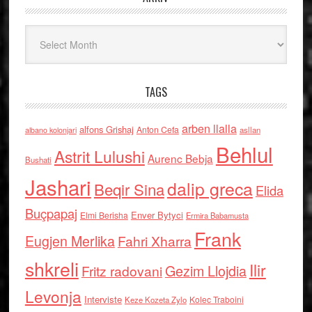
Arkiv
TAGS
arben llalla
alfons Grishaj
Anton Cefa
asllan
albano kolonjari
Behlul
Astrit Lulushi
Aurenc Bebja
Bushati
Jashari
dalip greca
Beqir Sina
Elida
Buçpapaj
Enver Bytyci
Elmi Berisha
Ermira Babamusta
Frank
Eugjen Merlika
Fahri Xharra
shkreli
Ilir
Gezim Llojdia
Fritz radovani
Levonja
Interviste
Kolec Traboini
Keze Kozeta Zylo