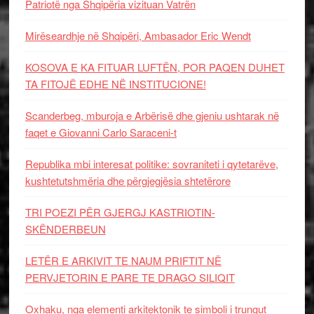
Patriotë nga Shqipëria vizituan Vatrën
Mirëseardhje në Shqipëri, Ambasador Eric Wendt
KOSOVA E KA FITUAR LUFTËN, POR PAQEN DUHET
TA FITOJË EDHE NË INSTITUCIONE!
Scanderbeg, mburoja e Arbërisë dhe gjeniu ushtarak në
faqet e Giovanni Carlo Saraceni-t
Republika mbi interesat politike: sovraniteti i qytetarëve,
kushtetutshmëria dhe përgjegjësia shtetërore
TRI POEZI PËR GJERGJ KASTRIOTIN-
SKËNDERBEUN
LETËR E ARKIVIT TE NAUM PRIFTIT NË
PERVJETORIN E PARE TE DRAGO SILIQIT
Oxhaku, nga elementi arkitektonik te simboli i trungut