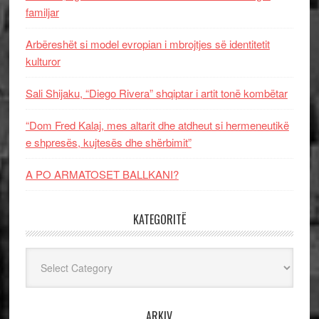
familjar
Arbëreshët si model evropian i mbrojtjes së identitetit
kulturor
Sali Shijaku, “Diego Rivera” shqiptar i artit tonë kombëtar
“Dom Fred Kalaj, mes altarit dhe atdheut si hermeneutikë
e shpresës, kujtesës dhe shërbimit”
A PO ARMATOSET BALLKANI?
KATEGORITË
Kategoritë
ARKIV