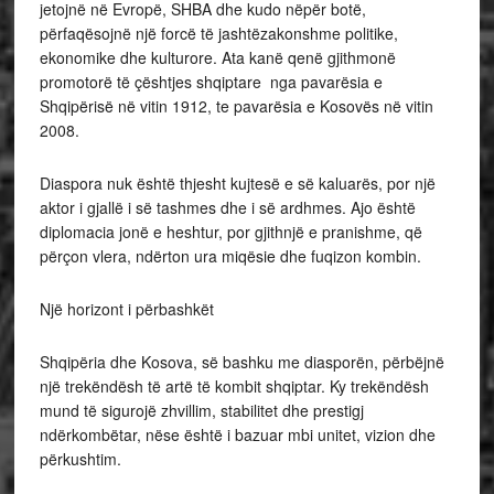
jetojnë në Evropë, SHBA dhe kudo nëpër botë,
përfaqësojnë një forcë të jashtëzakonshme politike,
ekonomike dhe kulturore. Ata kanë qenë gjithmonë
promotorë të çështjes shqiptare nga pavarësia e
Shqipërisë në vitin 1912, te pavarësia e Kosovës në vitin
2008.
Diaspora nuk është thjesht kujtesë e së kaluarës, por një
aktor i gjallë i së tashmes dhe i së ardhmes. Ajo është
diplomacia jonë e heshtur, por gjithnjë e pranishme, që
përçon vlera, ndërton ura miqësie dhe fuqizon kombin.
Një horizont i përbashkët
Shqipëria dhe Kosova, së bashku me diasporën, përbëjnë
një trekëndësh të artë të kombit shqiptar. Ky trekëndësh
mund të sigurojë zhvillim, stabilitet dhe prestigj
ndërkombëtar, nëse është i bazuar mbi unitet, vizion dhe
përkushtim.