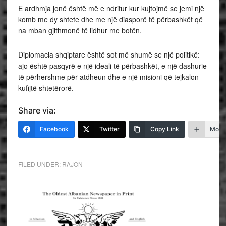
E ardhmja jonë është më e ndritur kur kujtojmë se jemi një
komb me dy shtete dhe me një diasporë të përbashkët që
na mban gjithmonë të lidhur me botën.
Diplomacia shqiptare është sot më shumë se një politikë:
ajo është pasqyrë e një ideali të përbashkët, e një dashurie
të përhershme për atdheun dhe e një misioni që tejkalon
kufijtë shtetërorë.
Share via:
Facebook
Twitter
Copy Link
More
FILED UNDER:
RAJON