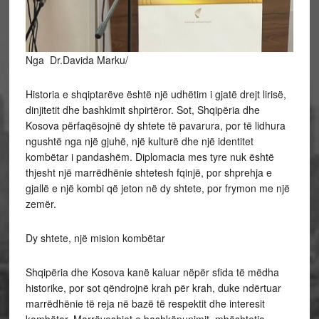
Nga Dr.Davida Marku/
Historia e shqiptarëve është një udhëtim i gjatë drejt lirisë,
dinjitetit dhe bashkimit shpirtëror. Sot, Shqipëria dhe
Kosova përfaqësojnë dy shtete të pavarura, por të lidhura
ngushtë nga një gjuhë, një kulturë dhe një identitet
kombëtar i pandashëm. Diplomacia mes tyre nuk është
thjesht një marrëdhënie shtetesh fqinjë, por shprehja e
gjallë e një kombi që jeton në dy shtete, por frymon me një
zemër.
Dy shtete, një mision kombëtar
Shqipëria dhe Kosova kanë kaluar nëpër sfida të mëdha
historike, por sot qëndrojnë krah për krah, duke ndërtuar
marrëdhënie të reja në bazë të respektit dhe interesit
kombëtar. Marrëveshjet e bashkëpunimit, mbështetja