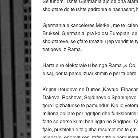
Së fundmi ishte Gjermania ajo që dha alar
shqiptare do të ishte padronia e hashashit,
Gjermania e kanceleres Merkel, me të cilën
Bruksel, Gjermania, pra kolosi Europian, që
shqiptarëve, se çfarë imazhi i jep vendit të 
trafiqeve, z.Rama.
Harta e re elektorale u bë nga Rama ,& Co, 
e saj, për ta parcelizuar krimin e për ta bër
Krijimi i feudeve në Durrës ,Kavajë, Elbasan
Dakëve, Roshëve, Sejdinëve e Spahinjëve të 
tjera ligjzbatuese të pamundur .Kjo jo vetëm 
miliona dollarë për ngritjen dhe funksionimi
fortë se përse krimi bën ligjin në Shqipëri
fjalë, pushtetin e të gjitha resurset më të çm
minerale, energjitikën, rafineritë e përpuni