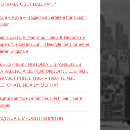
PO ARMATOSET BALLKANI?
za e vlerave – Tragjedia e vërtetë e tranzicionit
iptar
en Coast sjell Nammos Hotels & Resorts në
ipëri: Një destinacion i ri lifestyle merr formë në
ierën Shqiptare
EBLO (1966) / HISTORIA E SPANJOLLES
A VALENCIA QË PËRFUNDOI NË LUSHNJE
29 VJET PRITJE (1937 – 1966) TË NJË
LEFONATE NGA DY MOTRAT
tojmë sakrificën e familjes Lleshi për lirinë e
sovës
AÇI NUK E MPOSHTI SHPIRTIN