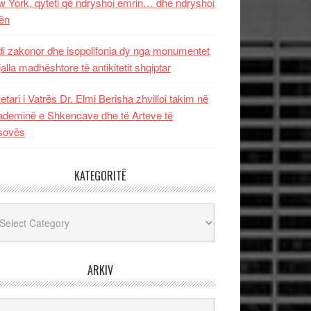
 York, qyteti që ndryshoi emrin… dhe ndryshoi
ën
i zakonor dhe isopolifonia dy nga monumentet
jalla madhështore të antikitetit shqiptar
etari i Vatrës Dr. Elmi Berisha zhvilloi takim në
deminë e Shkencave dhe të Arteve të
sovës
KATEGORITË
egoritë
ARKIV
iv