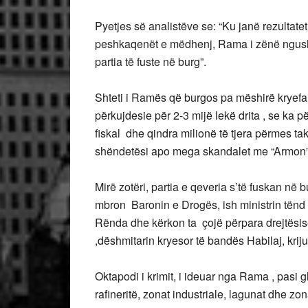
Pyetjes së analistëve se: “Ku janë rezultat
peshkaqenët e mëdhenj, Rama i zënë ngushtë 
partia të fuste në burg”.
Shteti i Ramës që burgos pa mëshirë kryefa
përkujdesie për 2-3 mijë lekë drita , se ka p
fiskal dhe qindra milionë të tjera përmes t
shëndetësi apo mega skandalet me “Armon”
Mirë zotëri, partia e qeveria s’të fuskan në 
mbron Baronin e Drogës, ish ministrin tënd 
Rënda dhe kërkon ta çojë përpara drejtësis
,dëshmitarin kryesor të bandës Habilaj, krijues
Oktapodi i krimit, i ideuar nga Rama , pasi 
rafineritë, zonat industriale, lagunat dhe zon