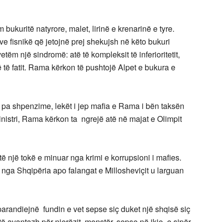
bukuritë natyrore, malet, lirinë e krenarinë e tyre.
 fisnikë që jetojnë prej shekujsh në këto bukuri
etëm një sindromë: atë të kompleksit të inferioritetit,
ë të fatit. Rama kërkon të pushtojë Alpet e bukura e
, pa shpenzime, lekët i jep mafia e Rama i bën taksën
inistri, Rama kërkon ta ngrejë atë në majat e Olimpit
 një tokë e minuar nga krimi e korrupsioni i mafies.
n nga Shqipëria apo falangat e Millosheviçit u larguan
 parandiejnë fundin e vet sepse siç duket një shqisë siç
ë avantazh për njerëzit monstër, sepse në ikje e sipër