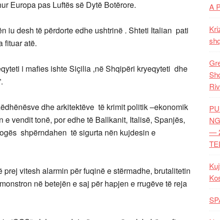
ohur Europa pas Luftës së Dytë Botërore.
A 
Kri
ilën iu desh të përdorte edhe ushtrinë . Shteti Italian pati
shq
 fituar atë.
Gre
yeqyteti i mafies ishte Siçilia ,në Shqipëri kryeqyteti dhe
Shq
.
Riv
ëdhënësve dhe arkitektëve të krimit politik –ekonomik
PU
in e vendit tonë, por edhe të Ballkanit, Italisë, Spanjës,
NG
drogës shpërndahen të sigurta nën kujdesin e
— 
TE
Kuj
prej vitesh alarmin për fuqinë e stërmadhe, brutalitetin
Ko
monstron në betejën e saj për hapjen e rrugëve të reja
SP