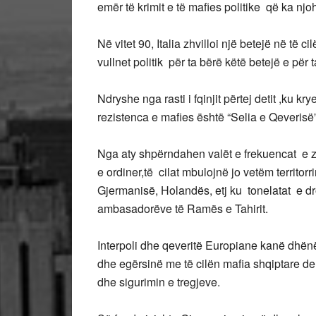
emër të krimit e të mafies politike që ka nj
Në vitet 90, Italia zhvilloi një betejë në të c
vullnet politik për ta bërë këtë betejë e për ta
Ndryshe nga rasti i fqinjit përtej detit ,ku kr
rezistenca e mafies është “Selia e Qeverisë”
Nga aty shpërndahen valët e frekuencat e z
e ordiner,të cilat mbulojnë jo vetëm territorr
Gjermanisë, Holandës, etj ku tonelatat e 
ambasadorëve të Ramës e Tahirit.
Interpoli dhe qeveritë Europiane kanë dhënë 
dhe egërsinë me të cilën mafia shqiptare de
dhe sigurimin e tregjeve.