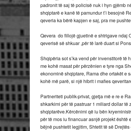
padronit të saj të policisë nuk i hyn gjëmb
shqiptarë e kanë të pamundur t’i besojnë R
qeveria ka bërë kapjen e saj, pra me pushtet
Qevera do fillojë gjuetinë e shtrigave ndaj 
qeverisë së shkuar ,për të larë duart si Pons-
Shqipëria sot s’ka vend për invenstitorë të h
me kohë masat për përzënien e tyre nga Shq
ekonominë shqiptare, Rama dhe ortakët e sa
kohë më parë, si një hibrit i mafies qeverit
Partneriteti publik-privat, gjetja më e re 
shkarkimi për të pastruar 1 miliard dollar të 
shqiptarëve.Kërcënimi që iu bën kryeministr
për të mos iu financuar asnjë projekt është 
bëjnë pushtetit legjitim, Shtetit të së Drej