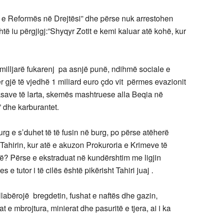
et e Reformës në Drejtësi” dhe përse nuk arrestohen
iu përgjigj:”Shyqyr Zotit e kemi kaluar atë kohë, kur
milljarë fukarenj pa asnjë punë, ndihmë sociale e
ër gjë të vjedhë 1 miliard euro çdo vit përmes evazionit
aksave të larta, skemës mashtruese alla Beqia në
 dhe karburantet.
burg e s’duhet të të fusin në burg, po përse atëherë
Tahirin, kur atë e akuzon Prokuroria e Krimeve të
ë? Përse e ekstraduat në kundërshtim me ligjin
 e tutor i të cilës është pikërisht Tahiri juaj .
gllabërojë bregdetin, fushat e naftës dhe gazin,
at e mbrojtura, minierat dhe pasuritë e tjera, ai i ka