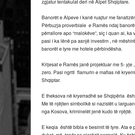
zgjatur tentakulat deri në Alpet Shqiptare.
Banorët e Alpeve i kanë ruajtur me fanatizëm 
Përbuzja proverbiale e Ramës ndaj banorëve
përrallore apo “malokëve”, siç i quan ai, ka v
pasi i ka lënë pa asnjë investim , në mëshir
banorët e tyre me hotele përbindësha.
Krijesat e Ramës janë projektuar me 5- yje 
zero. Pasi ngriti flamurin e mafias në kryem
Shqiptar.
E theksova në kryerradhë se Shqipëria është
Me të njëjten simbolikë si nazistët u largua
nga Kosova, kriminelët jenë kudo të njëjtë.
E keqia është bibla e besimit të tyre. Ata e
duket më tepër se njerëzit normalë. Ky ësht