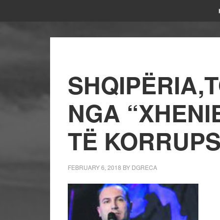
SHQIPËRIA,
NGA “XHENIE
TË KORRUPS
FEBRUARY 6, 2018
BY
DGRECA