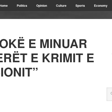
Home
Politics
Opinion
Culture
Sports
Economy
TOKË E MINUAR
RËT E KRIMIT E
IONIT”