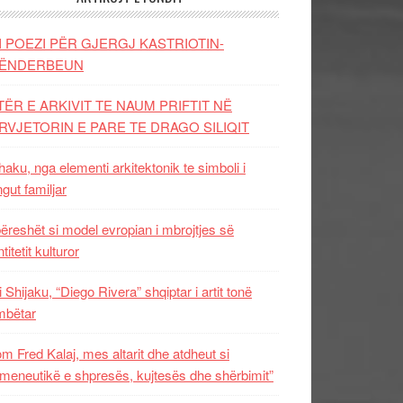
I POEZI PËR GJERGJ KASTRIOTIN-
ËNDERBEUN
TËR E ARKIVIT TE NAUM PRIFTIT NË
RVJETORIN E PARE TE DRAGO SILIQIT
aku, nga elementi arkitektonik te simboli i
ngut familjar
ëreshët si model evropian i mbrojtjes së
titetit kulturor
i Shijaku, “Diego Rivera” shqiptar i artit tonë
mbëtar
m Fred Kalaj, mes altarit dhe atdheut si
meneutikë e shpresës, kujtesës dhe shërbimit”