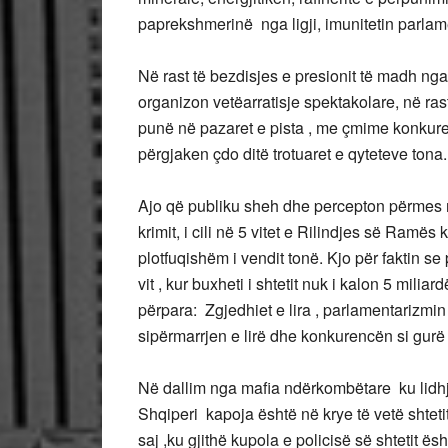
paprekshmerinë nga ligji, imunitetin parlam
Në rast të bezdisjes e presionit të madh ng
organizon vetëarratisje spektakolare, në rasti
punë në pazaret e pista , me çmime konkure
përgjaken çdo ditë trotuaret e qyteteve tona.
Ajo që publiku sheh dhe percepton përmes 
krimit, i cili në 5 vitet e Rilindjes së Ram
plotfuqishëm i vendit tonë. Kjo për faktin se
vit , kur buxheti i shtetit nuk i kalon 5 mil
përpara: Zgjedhiet e lira , parlamentarizmin ,
sipërmarrjen e lirë dhe konkurencën si gurë
Në dallim nga mafia ndërkombëtare ku lidhj
Shqiperi kapoja është në krye të vetë shteti
saj ,ku gjithë kupola e policisë së shtetit ës