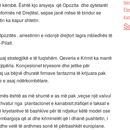
Nen
 në këmbë. Është kjo arsyeja që Opozita dhe qytetarët
Flo
eformës në Drejtësi, sepse janë mëse të bindur se
Els
in ka kapur shtetin.
So
Opozitës , arrestimin e ndonjë drejtori tagra mbledhës të
Pilati.
uaj strategjikë e të fuqishëm. Qeveria e Krimit ka marrë
ipëria. Konçesionet kryesore dhe jetike për
j ua bëjnë dhuratë firmave fantazma të krijuara pak
are e asaj ndërkombëtare.
e Ramës është as më shumë e as më pak ,veçse një valvul
zhvatur nga plantacionet e kanabisit,trafiqet e taksat e
i kryetarëve të bashkive për të ndjekur këtë model ose
embargoja që ai dhe kriminelët që i dhanë pushtetin, i
tës dhe vetë të ardhmes sonë të përbashkët europiane.