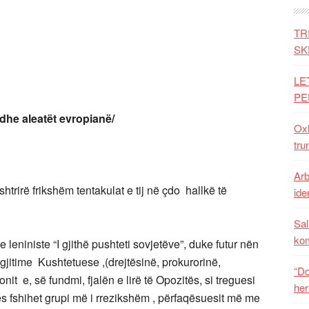
TR
SK
LE
PE
he aleatët evropianë/
Oxh
tru
Arb
shtrirë frikshëm tentakulat e tij në çdo hallkë të
iden
Sal
ko
leniniste “I gjithë pushteti sovjetëve”, duke futur nën
legjitime Kushtetuese ,(drejtësinë, prokurorinë,
“Do
t e, së fundmi, fjalën e lirë të Opozitës, si treguesi
her
jes fshihet grupi më i rrezikshëm , përfaqësuesit më me