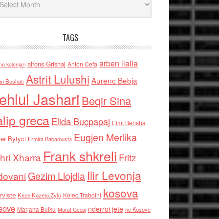
TAGS
arben llalla
alfons Grishaj
Anton Cefa
no kolonjari
Astrit Lulushi
Aurenc Bebja
an Bushati
ehlul Jashari
Beqir Sina
alip greca
Elida Buçpapaj
Elmi Berisha
Eugjen Merlika
er Bytyci
Ermira Babamusta
Frank shkreli
hri Xharra
Fritz
Ilir Levonja
Gezim Llojdia
dovani
kosova
rviste
Kolec Traboini
Keze Kozeta Zylo
sove
nderroi jete
Marjana Bulku
ne Kosove
Murat Gecaj