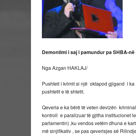
Demontimi i saj i pamundur pa SHBA-në d
Nga Azgan HAKLAJ/
Pushteti i krimit si një oktapod gjigand i ka 
pushtetit e të shtetit.
Qeveria e ka bërë të veten devizën kriminale 
kontroll e paralizuar të gjitha institucionet 
parlamentin) ,ku vendos vetëm dhuna e kartoni
më sinjifikativ , se pas qeverisjes së Rilind