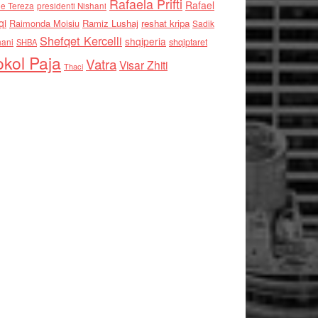
Rafaela Prifti
Rafael
e Tereza
presidenti Nishani
qi
Raimonda Moisiu
Ramiz Lushaj
reshat kripa
Sadik
Shefqet Kercelli
shqiperia
hani
shqiptaret
SHBA
kol Paja
Vatra
Visar Zhiti
Thaci