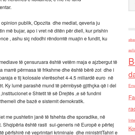
entar.
a opinion publik, Opozita dhe mediat, qeveria ju
n më bujar, apo i vret në ditën për diell, kur prishin
nce , ashu siç ndodhi rëndomtë muajin e fundit, ku
alba
asll
B
mediave të çensuruara është vetëm maja e ajzbergut të
ës ka marrë përmasa të frikshme dhe është bërë zot dhe i
d
 paraja e tij kolosale vlerësohet 4-4.5 miliardë euro në
iardët. Ky lumë parashë mund të përmbysë gjithçka që i del
Env
institucionet e Shtetit të së Drejtës ,e së fundmi
Fa
 themeli dhe bazë e sistemit demokratik.
ra
et me pushtetin janë të fshehta dhe sporadike, në
Inte
t. Shqipëria është rasti sui-generis në Europë e përtej
Ko
htë përfshirë në veprimtari kriminale dhe ministritTahiri e