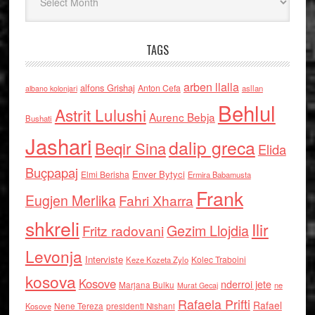
TAGS
arben llalla
alfons Grishaj
Anton Cefa
asllan
albano kolonjari
Behlul
Astrit Lulushi
Aurenc Bebja
Bushati
Jashari
dalip greca
Beqir Sina
Elida
Buçpapaj
Enver Bytyci
Elmi Berisha
Ermira Babamusta
Frank
Eugjen Merlika
Fahri Xharra
shkreli
Ilir
Gezim Llojdia
Fritz radovani
Levonja
Interviste
Kolec Traboini
Keze Kozeta Zylo
kosova
Kosove
nderroi jete
Marjana Bulku
ne
Murat Gecaj
Rafaela Prifti
Rafael
Nene Tereza
Kosove
presidenti Nishani