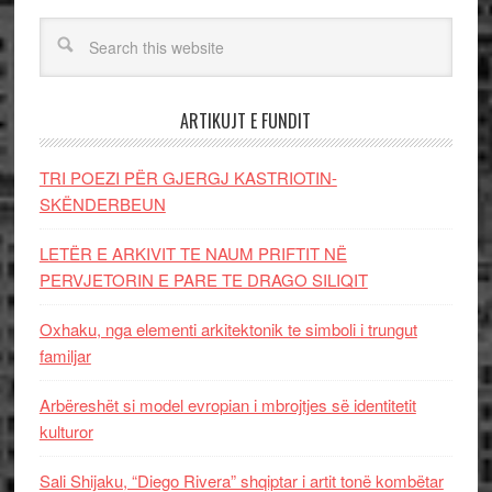
ARTIKUJT E FUNDIT
TRI POEZI PËR GJERGJ KASTRIOTIN-
SKËNDERBEUN
LETËR E ARKIVIT TE NAUM PRIFTIT NË
PERVJETORIN E PARE TE DRAGO SILIQIT
Oxhaku, nga elementi arkitektonik te simboli i trungut
familjar
Arbëreshët si model evropian i mbrojtjes së identitetit
kulturor
Sali Shijaku, “Diego Rivera” shqiptar i artit tonë kombëtar