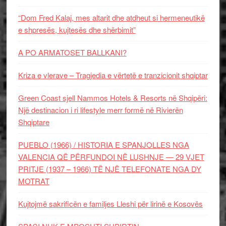
“Dom Fred Kalaj, mes altarit dhe atdheut si hermeneutikë
e shpresës, kujtesës dhe shërbimit”
A PO ARMATOSET BALLKANI?
Kriza e vlerave – Tragjedia e vërtetë e tranzicionit shqiptar
Green Coast sjell Nammos Hotels & Resorts në Shqipëri:
Një destinacion i ri lifestyle merr formë në Rivierën
Shqiptare
PUEBLO (1966) / HISTORIA E SPANJOLLES NGA
VALENCIA QË PËRFUNDOI NË LUSHNJE — 29 VJET
PRITJE (1937 – 1966) TË NJË TELEFONATE NGA DY
MOTRAT
Kujtojmë sakrificën e familjes Lleshi për lirinë e Kosovës