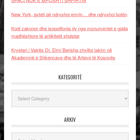
SPAÇI NUK E MPOSHTI SHPIRTIN
New York, qyteti që ndryshoi emrin… dhe ndryshoi botën
Kodi zakonor dhe isopolifonia dy nga monumentet e gjalla
madhështore të antikitetit shqiptar
Kryetari i Vatrës Dr. Elmi Berisha zhvilloi takim në
Akademinë e Shkencave dhe të Arteve të Kosovës
KATEGORITË
Kategoritë
ARKIV
Arkiv