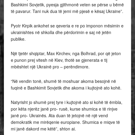
Bashkimi Sovjetik, pyesja gjithmonë veten se përse u bëmë
të pavarur. Tani nuk dua të jemi më pjesë e kësaj Ukraine”.
Pyotr Kirpik ankohet se qeveria e re po imponon mësimin e
ukrainishtes në shkolla dhe përdorimin e saj në jetën
publike.
Një tjetër shqiptar, Max Kirchev, nga Bolhrad, por që jeton
e punon prej vitesh në Kiev, thotë se gjenerata e tij
mbështet një Ukrainë pro – perëndimore.
“Në vendin tonë, shumë të moshuar akoma besojnë në
fuqinë e Bashkimit Sovjetik dhe akoma i kujtojnë ato kohë.
Natyrisht jo shumë prej tyre i kujtojnë ato si kohë të ëmbla,
por këta njerëz janë pro- rusë, kurse shumica e të rinjve
janë pro- Ukrainës. Ata duan të jetojnë në një vend
demokratik me mirëqenie europiane. Shumica e miqve të
mi janë dakord me këtë”, shton ai.