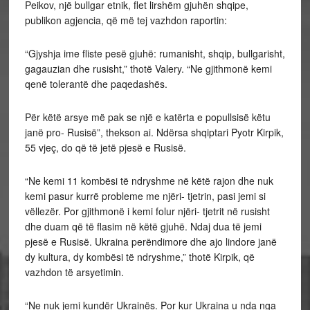
Peikov, një bullgar etnik, flet lirshëm gjuhën shqipe,
publikon agjencia, që më tej vazhdon raportin:
“Gjyshja ime fliste pesë gjuhë: rumanisht, shqip, bullgarisht,
gagauzian dhe rusisht,” thotë Valery. “Ne gjithmonë kemi
qenë tolerantë dhe paqedashës.
Për këtë arsye më pak se një e katërta e popullsisë këtu
janë pro- Rusisë”, thekson ai. Ndërsa shqiptari Pyotr Kirpik,
55 vjeç, do që të jetë pjesë e Rusisë.
“Ne kemi 11 kombësi të ndryshme në këtë rajon dhe nuk
kemi pasur kurrë probleme me njëri- tjetrin, pasi jemi si
vëllezër. Por gjithmonë i kemi folur njëri- tjetrit në rusisht
dhe duam që të flasim në këtë gjuhë. Ndaj dua të jemi
pjesë e Rusisë. Ukraina perëndimore dhe ajo lindore janë
dy kultura, dy kombësi të ndryshme,” thotë Kirpik, që
vazhdon të arsyetimin.
“Ne nuk jemi kundër Ukrainës. Por kur Ukraina u nda nga