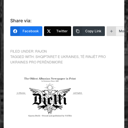
Share via:
Facebook
Twitter
Copy Link
More
FILED UNDER:
RAJON
TAGGED WITH:
SHQIPTARET E UKRAINES
,
TË RINJËT PRO
UKRAINES PRO PERËNDIMORE