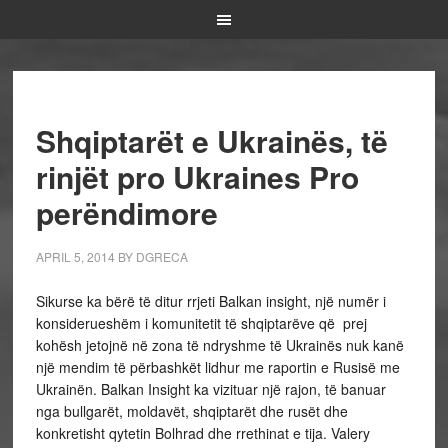
Shqiptarët e Ukrainës, të
rinjët pro Ukraines Pro
perëndimore
APRIL 5, 2014
BY
DGRECA
Sikurse ka bërë të ditur rrjeti Balkan insight, një numër i
konsiderueshëm i komunitetit të shqiptarëve që prej
kohësh jetojnë në zona të ndryshme të Ukrainës nuk kanë
një mendim të përbashkët lidhur me raportin e Rusisë me
Ukrainën. Balkan Insight ka vizituar një rajon, të banuar
nga bullgarët, moldavët, shqiptarët dhe rusët dhe
konkretisht qytetin Bolhrad dhe rrethinat e tija. Valery