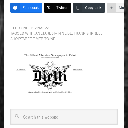
Facebook
Twitter
Copy Link
More
FILED UNDER:
ANALIZA
TAGGED WITH:
ANETARESIMIN NE BE
,
FRANK SHKRELI
,
SHQIPTARET E MERITOJNE