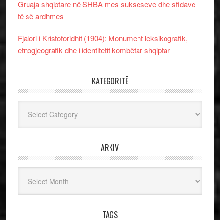
Gruaja shqiptare në SHBA mes sukseseve dhe sfidave
të së ardhmes
Fjalori i Kristoforidhit (1904): Monument leksikografik,
etnogjeografik dhe i identitetit kombëtar shqiptar
KATEGORITË
Kategoritë
ARKIV
Arkiv
TAGS