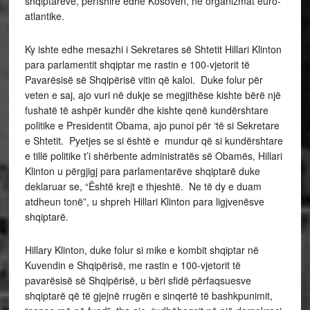
shqiptarëve, përfshirë edhe Kosovën, në organizmat euro-
atlantike.
Ky ishte edhe mesazhi i Sekretares së Shtetit Hillari Klinton
para parlamentit shqiptar me rastin e 100-vjetorit të
Pavarësisë së Shqipërisë vitin që kaloi. Duke folur për
veten e saj, ajo vuri në dukje se megjithëse kishte bërë një
fushatë të ashpër kundër dhe kishte qenë kundërshtare
politike e Presidentit Obama, ajo punoi për ‘të si Sekretare
e Shtetit. Pyetjes se si është e mundur që si kundërshtare
e tillë politike t’i shërbente administratës së Obamës, Hillari
Klinton u përgjigj para parlamentarëve shqiptarë duke
deklaruar se, “Është krejt e thjeshtë. Ne të dy e duam
atdheun tonë”, u shpreh Hillari Klinton para ligjvenësve
shqiptarë.
Hillary Klinton, duke folur si mike e kombit shqiptar në
Kuvendin e Shqipërisë, me rastin e 100-vjetorit të
pavarësisë së Shqipërisë, u bëri sfidë përfaqsuesve
shqiptarë që të gjejnë rrugën e sinqertë të bashkpunimit,