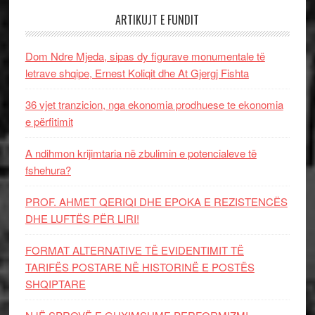
ARTIKUJT E FUNDIT
Dom Ndre Mjeda, sipas dy figurave monumentale të
letrave shqipe, Ernest Koliqit dhe At Gjergj Fishta
36 vjet tranzicion, nga ekonomia prodhuese te ekonomia
e përfitimit
A ndihmon krijimtaria në zbulimin e potencialeve të
fshehura?
PROF. AHMET QERIQI DHE EPOKA E REZISTENCЁS
DHE LUFTЁS PЁR LIRI!
FORMAT ALTERNATIVE TË EVIDENTIMIT TË
TARIFËS POSTARE NË HISTORINË E POSTËS
SHQIPTARE