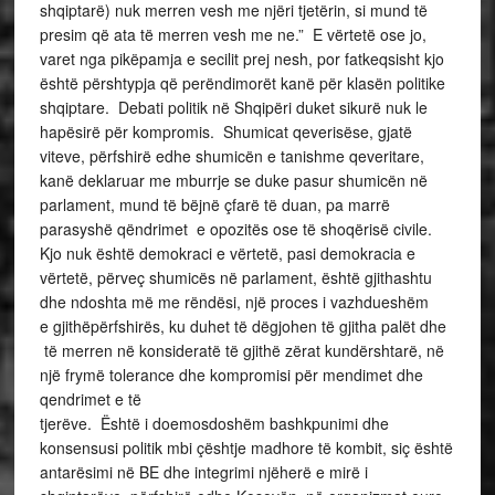
shqiptarë) nuk merren vesh me njëri tjetërin, si mund të
presim që ata të merren vesh me ne.” E vërtetë ose jo,
varet nga pikëpamja e secilit prej nesh, por fatkeqsisht kjo
është përshtypja që perëndimorët kanë për klasën politike
shqiptare. Debati politik në Shqipëri duket sikurë nuk le
hapësirë për kompromis. Shumicat qeverisëse, gjatë
viteve, përfshirë edhe shumicën e tanishme qeveritare,
kanë deklaruar me mburrje se duke pasur shumicën në
parlament, mund të bëjnë çfarë të duan, pa marrë
parasyshë qëndrimet e opozitës ose të shoqërisë civile.
Kjo nuk është demokraci e vërtetë, pasi demokracia e
vërtetë, përveç shumicës në parlament, është gjithashtu
dhe ndoshta më me rëndësi, një proces i vazhdueshëm
e gjithëpërfshirës, ku duhet të dëgjohen të gjitha palët dhe
të merren në konsideratë të gjithë zërat kundërshtarë, në
një frymë tolerance dhe kompromisi për mendimet dhe
qendrimet e të
tjerëve. Është i doemosdoshëm bashkpunimi dhe
konsensusi politik mbi çështje madhore të kombit, siç është
antarësimi në BE dhe integrimi njëherë e mirë i