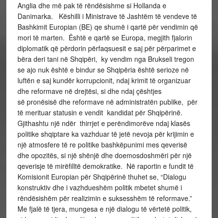
Anglia dhe më pak të rëndësishme si Hollanda e
Danimarka. Këshilli i Ministrave të Jashtëm të vendeve të
Bashkimit Europian (BE) qe shumë i qartë për vendimin që
mori të marten. Është e qartë se Europa, megjith fjalorin
diplomatik që përdorin përfaqsuesit e saj për përparimet e
bëra deri tani në Shqipëri, ky vendim nga Brukseli tregon
se ajo nuk është e bindur se Shqipëria është serioze në
luftën e saj kundër korrupcionit, ndaj krimit të organizuar
dhe reformave në drejtësi, si dhe ndaj çështjes
së pronësisë dhe reformave në administratën publike, për
të merituar statusin e vendit kandidat për Shqipërinë.
Gjithashtu një ndër thirrjet e perëndimorëve ndaj klasës
politike shqiptare ka vazhduar të jetë nevoja për krijimin e
një atmosfere të re politike bashkëpunimi mes qeverisë
dhe opozitës, si një shënjë dhe doemosdoshmëri për një
qeverisje të mirëfilltë demokratike. Në raportin e fundit të
Komisionit Europian për Shqipërinë thuhet se, “Dialogu
konstruktiv dhe i vazhdueshëm politik mbetet shumë i
rëndësishëm për realizimin e suksesshëm të reformave.”
Me fjalë të tjera, mungesa e një dialogu të vërtetë politik,