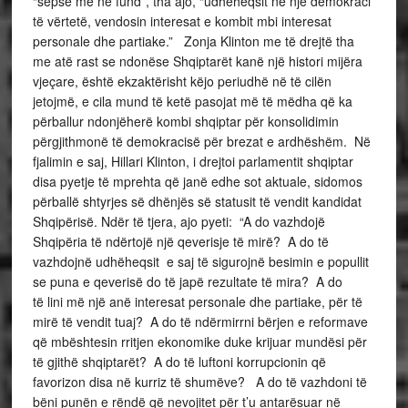
“sepse më në fund”, tha ajo, “udhëheqsit në një demokraci
të vërtetë, vendosin interesat e kombit mbi interesat
personale dhe partiake.” Zonja Klinton me të drejtë tha
me atë rast se ndonëse Shqiptarët kanë një histori mijëra
vjeçare, është ekzaktërisht këjo periudhë në të cilën
jetojmë, e cila mund të ketë pasojat më të mëdha që ka
përballur ndonjëherë kombi shqiptar për konsolidimin
përgjithmonë të demokracisë për brezat e ardhëshëm. Në
fjalimin e saj, Hillari Klinton, i drejtoi parlamentit shqiptar
disa pyetje të mprehta që janë edhe sot aktuale, sidomos
përballë shtyrjes së dhënjës së statusit të vendit kandidat
Shqipërisë. Ndër të tjera, ajo pyeti: “A do vazhdojë
Shqipëria të ndërtojë një qeverisje të mirë? A do të
vazhdojnë udhëheqsit e saj të sigurojnë besimin e popullit
se puna e qeverisë do të japë rezultate të mira? A do
të lini më një anë interesat personale dhe partiake, për të
mirë të vendit tuaj? A do të ndërmirrni bërjen e reformave
që mbështesin rritjen ekonomike duke krijuar mundësi për
të gjithë shqiptarët? A do të luftoni korrupcionin që
favorizon disa në kurriz të shumëve? A do të vazhdoni të
bëni punën e rëndë që nevojitet për t’u antarësuar në