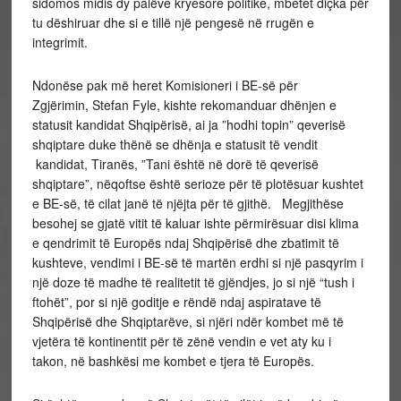
sidomos midis dy palëve kryesore politike, mbetet diçka për
tu dëshiruar dhe si e tillë një pengesë në rrugën e
integrimit.
Ndonëse pak më heret Komisioneri i BE-së për
Zgjërimin, Stefan Fyle, kishte rekomanduar dhënjen e
statusit kandidat Shqipërisë, ai ja ”hodhi topin” qeverisë
shqiptare duke thënë se dhënja e statusit të vendit
kandidat, Tiranës, ”Tani është në dorë të qeverisë
shqiptare”, nëqoftse është serioze për të plotësuar kushtet
e BE-së, të cilat janë të njëjta për të gjithë. Megjithëse
besohej se gjatë vitit të kaluar ishte përmirësuar disi klima
e qendrimit të Europës ndaj Shqipërisë dhe zbatimit të
kushteve, vendimi i BE-së të martën erdhi si një pasqyrim i
një doze të madhe të realitetit të gjëndjes, jo si një “tush i
ftohët”, por si një goditje e rëndë ndaj aspiratave të
Shqipërisë dhe Shqiptarëve, si njëri ndër kombet më të
vjetëra të kontinentit për të zënë vendin e vet aty ku i
takon, në bashkësi me kombet e tjera të Europës.