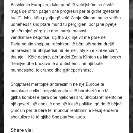
Bashkimin Europian, duke qenë të vetdijshëm se është
rruga që ofron paqën dhe progresin për të gjithë qytetarët
tuaj?” Ishin këto pyetje që vetë Zonja Klinton tha se vetëm
udhëheqsit shqiptarë mund tu përgjigjen, por janë pyetje
që kërkojnë përgjigje dhe marrje masash
vendimtare nëqoftse, siç tha ajo një vit më parë në
Parlamentin shqiptar, “dëshironi të bëni përparim drejtë
antarësimit të Shqipërisë në Be-në”, aty ku e kini vendin”,
tha ajo. Këtë detyrë, përfundoi Zonja Klinton ua kini borxh
”fëmijve dhe brezave të ardhëshëm…në një botë
mundësishë, tolerance dhe gjithëpërfshirse.”
Shqiptarët meritojnë antarësimin në një Europë të
bashkuar e cila i respekton ata si të barabartë me të
gjitha kombet e tjera dhe njëkohësisht, Shqiptarët meritojnë
një qeveri, një opozitë dhe një klasë politike, që do të bëjnë
ç‘mosin për të bërë të mundur realizimin e kësaj ëndërre
shekullore të të gjithë Shqiptarëve kudo.
Share via: