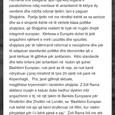
parakohshme ndaj meritave të antarësimit të këtyre dy
vendeve dhe ndofta ndonjë tjetëri, tani e paguan
Shqipëria. Pyetja tjetër më me rëndësi është se sa serioze
dhe sa e sinqertë është në të vërtetë klasa politike
shqiptare, që Shqipëria realisht të hyjë në rrugën drejtë
integrimit europian. Kërkesa e Europës duhet të jetë
angazhimi njëherë e mirë i pozitës dhe opozitës
shqiptare për të ndërmarrë reformat e nevojshme dhe për
të adaptuar standardet politike dhe ekonomike që u
janë kërkuar të gjithëve për anëtarsim. Këto standarde
dhe këto kritere për antarësim në klubin që quhet
Bashkimi Europian, nuk janë as të reja, as nuk kanë
ndryshuar ç’prej miratimit të tyre 20-vjetë më parë në
Kopenhagë. Pra, janë gjithnjë aktuale,
megjithëse kryeministri i tanishëm shqiptar, Z.Edi Rama
deklaroi muajin e kaluar duke hedhur dyshim mbi
angazhimin e tij, në një takim të Bankës Europiane për
Rindërtim dhe Zhvillim në Londër, se “Bashkimi Europian
nuk është më ajo që kemi ëndërruar në fillim, kur nisëm
përpjekjet për t’u bërë pjesë e saj.” Zoti Rama foli me atë