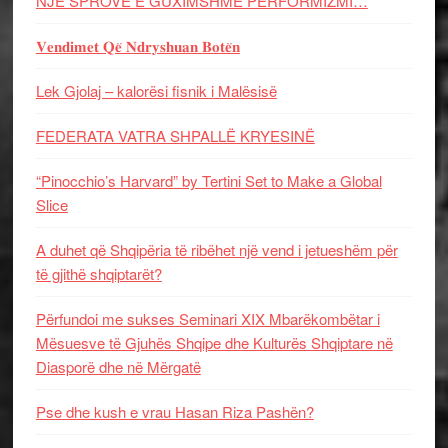
NJË SPROVË E GUXIMSHME PERFORMIZMI…
𝐕𝐞𝐧𝐝𝐢𝐦𝐞𝐭 𝐐𝐞̈ 𝐍𝐝𝐫𝐲𝐬𝐡𝐮𝐚𝐧 𝐁𝐨𝐭𝐞̈𝐧
Lek Gjolaj – kalorësi fisnik i Malësisë
FEDERATA VATRA SHPALLË KRYESINË
“Pinocchio’s Harvard” by Tertini Set to Make a Global
Slice
A duhet që Shqipëria të ribëhet një vend i jetueshëm për
të gjithë shqiptarët?
Përfundoi me sukses Seminari XIX Mbarëkombëtar i
Mësuesve të Gjuhës Shqipe dhe Kulturës Shqiptare në
Diasporë dhe në Mërgatë
Pse dhe kush e vrau Hasan Riza Pashën?