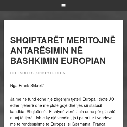
SHQIPTARËT MERITOJNË
ANTARËSIMIN NË
BASHKIMIN EUROPIAN
DECEMBER 19, 2013
BY
DGRECA
Nga Frank Shkreli/
Ja më në fund edhe një zhgënjim tjetër! Europa i thotë JO
edhe njëherë dhe me plotë gojë dhënjës së statusit
kandidat Shqipërisë. E shtynë vlerësimin edhe për gjashtë
muaj të tjerë. Ishte ky një vendim, jo i pa pritur i vendeve
më të rëndësishme të Europës, si Gjermania, Franca,