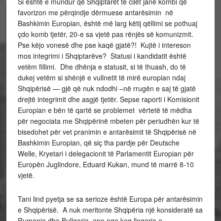
Si është e mundur që Shqiptarët të cilët janë kombi që
favorizon me përqindje dërmuese antarësimin në
Bashkimin Europian, është më larg këtij qëllimi se pothuaj
çdo komb tjetër, 20-e sa vjetë pas rënjës së komunizmit.
Pse këjo vonesë dhe pse kaqë gjatë?! Kujtë i intereson
mos integrimi i Shqiptarëve? Statusi i kandidatit është
vetëm fillimi. Dhe dhënja e statusit, si të thuash, do të
dukej vetëm si shënjë e vullnetit të mirë europian ndaj
Shqipërisë — gjë që nuk ndodhi –në rrugën e saj të gjatë
drejtë integrimit dhe asgjë tjetër. Sepse raporti i Komisionit
Europian e bën të qartë se problemet vërtetë të mëdha
për negociata me Shqipërinë mbeten për periudhën kur të
bisedohet për vet pranimin e antarësimit të Shqipërisë në
Bashkimin Europian, që siç tha pardje për Deutsche
Welle, Kryetari i delegacionit të Parlamentit Europian për
Europën Juglindore, Eduard Kukan, mund të marrë 8-10
vjetë.
Tani lind pyetja se sa serioze është Europa për antarësimin
e Shqipërisë. A nuk meritonte Shqipëria një konsideratë sa
Rumania dhe Bullgaria, apo nga keq llogaria e