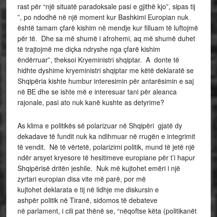
rast për “një situatë paradoksale pasi e gjithë kjo”, sipas tij
”, po ndodhë në një moment kur Bashkimi Europian nuk
është tamam çfarë kishim në mendje kur filluam të luftojmë
për të. Dhe sa më shumë i afrohemi, aq më shumë duhet
të trajtojmë me diçka ndryshe nga çfarë kishim
ëndërruar”, theksoi Kryeministri shqiptar. A donte të
hidhte dyshime kryeministri shqiptar me këtë deklaratë se
Shqipëria kishte humbur interesimin për antarësimin e saj
në BE dhe se ishte më e interesuar tani për aleanca
rajonale, pasi ato nuk kanë kushte as detyrime?
As klima e politikës së polarizuar në Shqipëri gjatë dy
dekadave të fundit nuk ka ndihmuar në rrugën e integrimit
të vendit. Në të vërtetë, polarizimi politik, mund të jetë një
ndër arsyet kryesore të hesitimeve europiane për t’i hapur
Shqipërisë dritën jeshile. Nuk më kujtohet emëri i një
zyrtari europian disa vite më parë, por më
kujtohet deklarata e tij në lidhje me diskursin e
ashpër politik në Tiranë, sidomos të debateve
në parlament, i cili pat thënë se, “nëqoftse këta (politikanët