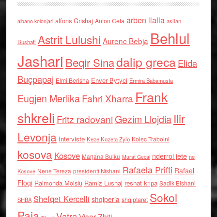
arben llalla
alfons Grishaj
Anton Cefa
asllan
albano kolonjari
Behlul
Astrit Lulushi
Aurenc Bebja
Bushati
Jashari
dalip greca
Beqir Sina
Elida
Buçpapaj
Enver Bytyci
Elmi Berisha
Ermira Babamusta
Frank
Eugjen Merlika
Fahri Xharra
shkreli
Ilir
Gezim Llojdia
Fritz radovani
Levonja
Interviste
Kolec Traboini
Keze Kozeta Zylo
kosova
Kosove
nderroi jete
Marjana Bulku
ne
Murat Gecaj
Rafaela Prifti
Rafael
Nene Tereza
Kosove
presidenti Nishani
Floqi
Raimonda Moisiu
Ramiz Lushaj
reshat kripa
Sadik Elshani
Sokol
Shefqet Kercelli
shqiperia
shqiptaret
SHBA
Paja
Vatra
Visar Zhiti