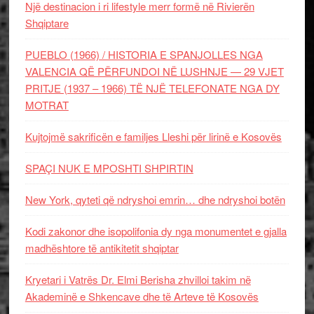
Një destinacion i ri lifestyle merr formë në Rivierën
Shqiptare
PUEBLO (1966) / HISTORIA E SPANJOLLES NGA
VALENCIA QË PËRFUNDOI NË LUSHNJE — 29 VJET
PRITJE (1937 – 1966) TË NJË TELEFONATE NGA DY
MOTRAT
Kujtojmë sakrificën e familjes Lleshi për lirinë e Kosovës
SPAÇI NUK E MPOSHTI SHPIRTIN
New York, qyteti që ndryshoi emrin… dhe ndryshoi botën
Kodi zakonor dhe isopolifonia dy nga monumentet e gjalla
madhështore të antikitetit shqiptar
Kryetari i Vatrës Dr. Elmi Berisha zhvilloi takim në
Akademinë e Shkencave dhe të Arteve të Kosovës