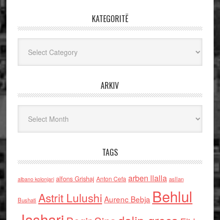
KATEGORITË
Kategoritë
ARKIV
Arkiv
TAGS
arben llalla
alfons Grishaj
Anton Cefa
asllan
albano kolonjari
Behlul
Astrit Lulushi
Aurenc Bebja
Bushati
Jashari