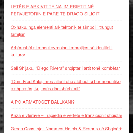
LETËR E ARKIVIT TE NAUM PRIFTIT NË
PERVJETORIN E PARE TE DRAGO SILIQIT
Oxhaku, nga elementi arkitektonik te simboli i trungut
familjar
Arbëreshët si model evropian i mbrojtjes së identitetit
kulturor
Sali Shijaku, “Diego Rivera” shqiptar i artit tonë kombëtar
“Dom Fred Kalaj, mes altarit dhe atdheut si hermeneutikë
e shpresës, kujtesës dhe shërbimit”
A PO ARMATOSET BALLKANI?
Kriza e vlerave – Tragjedia e vërtetë e tranzicionit shqiptar
Green Coast sjell Nammos Hotels & Resorts në Shqipëri: