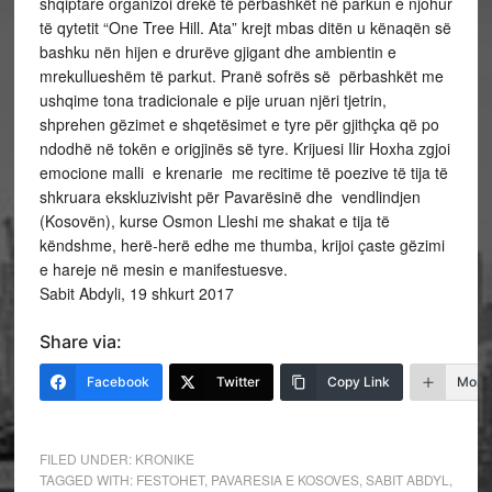
shqiptare organizoi drekë të përbashkët në parkun e njohur
të qytetit “One Tree Hill. Ata” krejt mbas ditën u kënaqën së
bashku nën hijen e drurëve gjigant dhe ambientin e
mrekullueshëm të parkut. Pranë sofrës së përbashkët me
ushqime tona tradicionale e pije uruan njëri tjetrin,
shprehen gëzimet e shqetësimet e tyre për gjithçka që po
ndodhë në tokën e origjinës së tyre. Krijuesi Ilir Hoxha zgjoi
emocione malli e krenarie me recitime të poezive të tija të
shkruara ekskluzivisht për Pavarësinë dhe vendlindjen
(Kosovën), kurse Osmon Lleshi me shakat e tija të
këndshme, herë-herë edhe me thumba, krijoi çaste gëzimi
e hareje në mesin e manifestuesve.
Sabit Abdyli, 19 shkurt 2017
Share via:
Facebook
Twitter
Copy Link
More
FILED UNDER:
KRONIKE
TAGGED WITH:
FESTOHET
,
PAVARESIA E KOSOVES
,
SABIT ABDYL
,