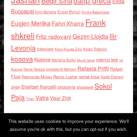
dalip greca
Beqir Sina
Elida
Buçpapaj
Enver Bytyci
Elmi Berisha
Ermira Babamusta
Frank
Eugjen Merlika
Fahri Xharra
shkreli
Ilir
Gezim Llojdia
Fritz radovani
Levonja
Interviste
Kolec Traboini
Keze Kozeta Zylo
kosova
Kosove
nderroi jete
Marjana Bulku
ne
Murat Gecaj
Rafaela Prifti
Rafael
Nene Tereza
Kosove
presidenti Nishani
Floqi
Raimonda Moisiu
Ramiz Lushaj
reshat kripa
Sadik Elshani
Sokol
Shefqet Kercelli
shqiperia
shqiptaret
SHBA
Paja
Vatra
Visar Zhiti
Thaci
This website uses cookies to improve your experience. We'll
assume you're ok with this, but you can opt-out if you wish.