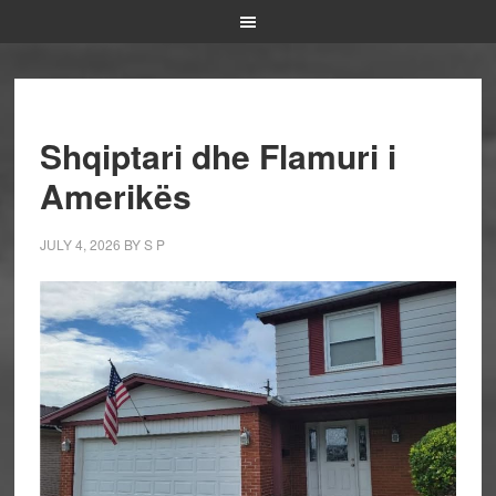
Shqiptari dhe Flamuri i
Amerikës
JULY 4, 2026
BY
S P