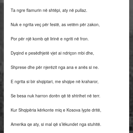
Ta ngre flamurin në shtëpi, aty në pullaz.
Nuk e ngrita veç për festë, as vetëm për zakon,
Por për një komb që lirinë e ngriti në fron.
Dyqind e pesëdhjetë vjet ai ndriçon mbi dhe,
Shprese dhe për njerëzit nga ana e anës si ne.
E ngrita si bir shqiptari, me shqipe në kraharor,
Se besa nuk harron dorën që të shtrihet në terr.
Kur Shqipëria kërkonte miq e Kosova lypte dritë,
Amerika qe aty, si mal që s’lëkundet nga stuhitë.