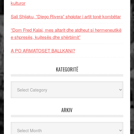
kulturor
Sali Shijaku, “Diego Rivera” shqiptar i artit tonë kombëtar
“Dom Fred Kalaj, mes altarit dhe atdheut si hermeneutikë
e shpresës, kujtesës dhe shërbimit”
A PO ARMATOSET BALLKANI?
KATEGORITË
Kategoritë
ARKIV
Arkiv