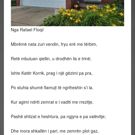
Nga Rafael Floqi/
Mbrëmë nata zuri vendin, fryu erë me tërbim,
Retë mbuluan qiellin, u drodhën lis e trinë;
Ishte Katër Korrik, prag i një gëzimi pa pra,
Po stuhia shumë flamujt të ngriheshin s’i la.
Kur agimi ndriti zemrat e i vaditi me rrezitje,
Pashë shtizat e heshtura, pa ngjyra e pa valëvitje;
Dhe mora shkallën i pari, me zemrën plot gaz,