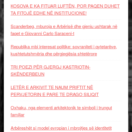
KOSOVA E KA FITUAR LUFTËN, POR PAQEN DUHET
TA FITOJË EDHE NË INSTITUCIONE!
Scanderbeg, mburoja e Arbërisë dhe gjeniu ushtarak në
faqet e Giovanni Carlo Saraceni-t
Republika mbi interesat politike: sovraniteti i qytetarëve,
kushtetutshmëria dhe përgjegjësia shtetërore
TRI POEZI PËR GJERGJ KASTRIOTIN-
SKËNDERBEUN
LETËR E ARKIVIT TE NAUM PRIFTIT NË
PERVJETORIN E PARE TE DRAGO SILIQIT
Oxhaku, nga elementi arkitektonik te simboli i trungut
familjar
Arbëreshët si model evropian i mbrojtjes së identitetit