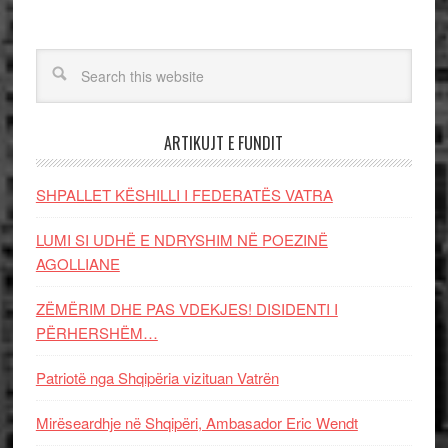
ARTIKUJT E FUNDIT
SHPALLET KËSHILLI I FEDERATËS VATRA
LUMI SI UDHË E NDRYSHIM NË POEZINË
AGOLLIANE
ZËMËRIM DHE PAS VDEKJES! DISIDENTI I
PËRHERSHËM…
Patriotë nga Shqipëria vizituan Vatrën
Mirëseardhje në Shqipëri, Ambasador Eric Wendt