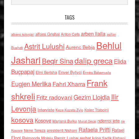
TAGS
arben llalla
alfons Grishaj
Anton Cefa
asllan
albano kolonjari
Behlul
Astrit Lulushi
Aurenc Bebja
Bushati
Jashari
dalip greca
Beqir Sina
Elida
Buçpapaj
Enver Bytyci
Elmi Berisha
Ermira Babamusta
Frank
Eugjen Merlika
Fahri Xharra
shkreli
Ilir
Gezim Llojdia
Fritz radovani
Levonja
Interviste
Kolec Traboini
Keze Kozeta Zylo
kosova
Kosove
nderroi jete
Marjana Bulku
ne
Murat Gecaj
Rafaela Prifti
Rafael
Nene Tereza
Kosove
presidenti Nishani
Floqi
Raimonda Moisiu
Ramiz Lushaj
reshat kripa
Sadik Elshani