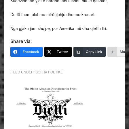
Kuqezinë me yjet e bardhë mbi fushën blu të qashtër,
Do të them plot me mirënjohje dhe me krenari:
Nga gjaku jam shqipe, por Amerika më dha qiellin liri.
Share via:
Facebook
Twitter
Copy Link
More
FILED UNDER:
SOFRA POETIKE