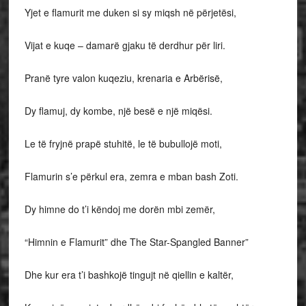
Yjet e flamurit me duken si sy miqsh në përjetësi,
Vijat e kuqe – damarë gjaku të derdhur për liri.
Pranë tyre valon kuqeziu, krenaria e Arbërisë,
Dy flamuj, dy kombe, një besë e një miqësi.
Le të fryjnë prapë stuhitë, le të bubullojë moti,
Flamurin s’e përkul era, zemra e mban bash Zoti.
Dy himne do t’i këndoj me dorën mbi zemër,
“Himnin e Flamurit” dhe The Star-Spangled Banner”
Dhe kur era t’i bashkojë tingujt në qiellin e kaltër,