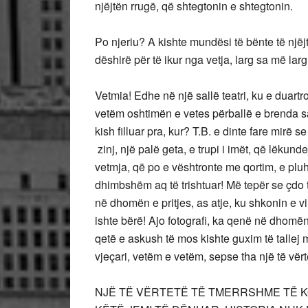
njëjtën rrugë, që shtegtonin e shtegtonin.
Po njeriu? A kishte mundësi të bënte të njëjtë
dëshirë për të ikur nga vetja, larg sa më larg
Vetmia! Edhe në një sallë teatri, ku e duartr
vetëm oshtimën e vetes përballë e brenda saj.
kish filluar pra, kur? T.B. e dinte fare mirë se
zinj, një palë geta, e trupi i imët, që lëkunde
vetmja, që po e vështronte me qortim, e pluh
dhimbshëm aq të trishtuar! Më tepër se çdo tri
në dhomën e pritjes, as atje, ku shkonin e vin
ishte bërë! Ajo fotografi, ka qenë në dhomën e 
qetë e askush të mos kishte guxim të tallej 
vjeçari, vetëm e vetëm, sepse tha një të vërt
NJË TË VËRTETË TË TMERRSHME TË KO