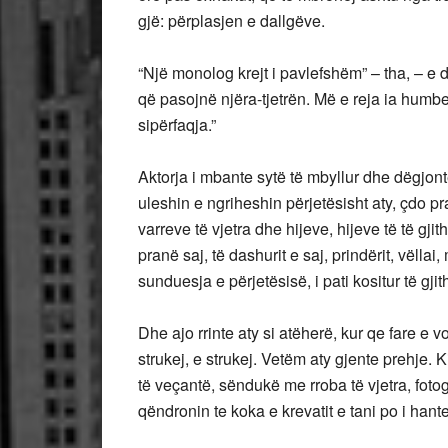
gjë: përplasjen e dallgëve.
“Një monolog krejt i pavlefshëm” – tha, – e di
që pasojnë njëra-tjetrën. Më e reja ia humbet
sipërfaqja.”
Aktorja i mbante sytë të mbyllur dhe dëgjo
uleshin e ngriheshin përjetësisht aty, çdo p
varreve të vjetra dhe hijeve, hijeve të të gj
pranë saj, të dashurit e saj, prindërit, vëllai,
sunduesja e përjetësisë, i pati kositur të gjit
Dhe ajo rrinte aty si atëherë, kur qe fare e v
strukej, e strukej. Vetëm aty gjente prehje. 
të veçantë, sëndukë me rroba të vjetra, fotog
qëndronin te koka e krevatit e tani po i hant