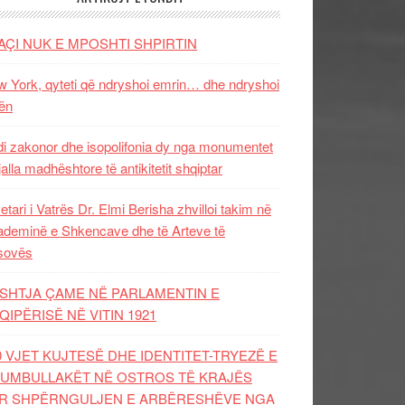
AÇI NUK E MPOSHTI SHPIRTIN
 York, qyteti që ndryshoi emrin… dhe ndryshoi
ën
i zakonor dhe isopolifonia dy nga monumentet
jalla madhështore të antikitetit shqiptar
etari i Vatrës Dr. Elmi Berisha zhvilloi takim në
deminë e Shkencave dhe të Arteve të
sovës
SHTJA ÇAME NË PARLAMENTIN E
QIPËRISË NË VITIN 1921
0 VJET KUJTESË DHE IDENTITET-TRYEZË E
UMBULLAKËT NË OSTROS TË KRAJËS
R SHPËRNGULJEN E ARBËRESHËVE NGA