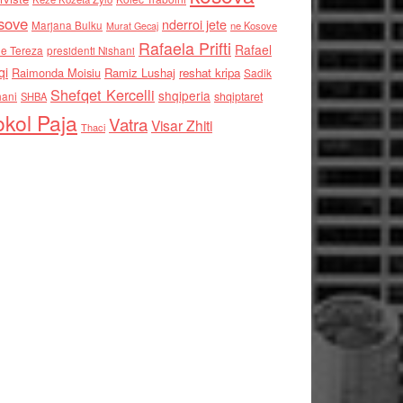
sove
nderroi jete
Marjana Bulku
ne Kosove
Murat Gecaj
Rafaela Prifti
Rafael
e Tereza
presidenti Nishani
qi
Raimonda Moisiu
Ramiz Lushaj
reshat kripa
Sadik
Shefqet Kercelli
shqiperia
hani
shqiptaret
SHBA
kol Paja
Vatra
Visar Zhiti
Thaci