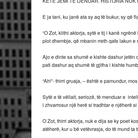
KËTË JEMI TË DËNUAR. HISTORIA NUK 
E ja tani, ku janë ata sy aq të bukur, sy që fl
“O Zot, klithi aktorja, sytë e tij i kanë ngrën
plot dhembje, që mbanin rreth qafe lakun e nj
Ajo e dinte sa shumë e kishte dashur jetën d
pati dashur aq shumë të gjitha i kishte humbur
“Ah!”- thirri gruaja, – është e pamundur, mos 
Sytë e të vëllait, seriozë, të menduar e inte
i zhvarrosur një herë si tradhtar e njëherë si h
O Zot, thirri aktorja, nuk e dija se ky poet k
atëherë, kur u bë vetëvrasja, do të mund ta t