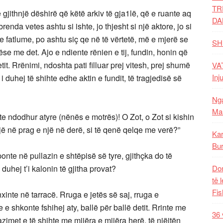
TR
 gjithnjë dëshirë që këtë arkiv të gja1lë, që e ruante aq
DA
 brenda vetes ashtu si ishte, jo thjesht si një aktore, jo si
qe fatlume, po ashtu siç qe në të vërtetë, më e mjerë se
SH
ëse me det. Ajo e ndiente rënien e tij, fundin, honin që
tit. Rrënimi, ndoshta pati filluar prej vitesh, prej shumë
VAT
Inj
i duhej të shihte edhe aktin e fundit, të tragjedisë së
Nga
Mal
shte ndodhur atyre (nënës e motrës)! O Zot, o Zot si kishin
një në prag e një në derë, si të qenë qelqe me verë?”
Kar
Bur
onte në pullazin e shtëpisë së tyre, gjithçka do të
duhej t’i kalonin të gjitha provat?
Dom
të 
Fis
xinte në tarracë. Rruga e jetës së saj, rruga e
 e shkonte fshihej aty, ballë për ballë detit. Rrinte me
36 
zimet e të shihte me mijëra e mijëra herë, të njëjtën