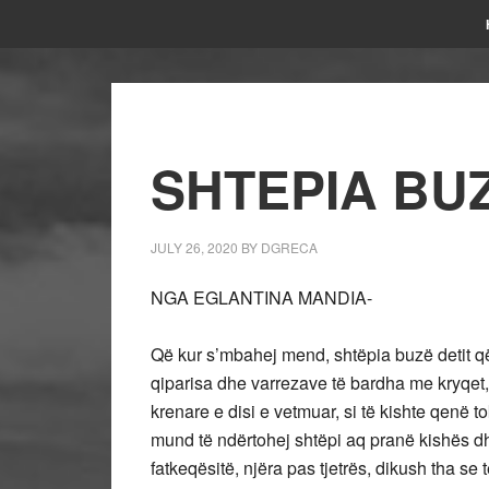
SHTEPIA BUZ
JULY 26, 2020
BY
DGRECA
NGA EGLANTINA MANDIA-
Që kur s’mbahej mend, shtëpia buzë detit qën
qiparisa dhe varrezave të bardha me kryqet, 
krenare e disi e vetmuar, si të kishte qenë t
mund të ndërtohej shtëpi aq pranë kishës d
fatkeqësitë, njëra pas tjetrës, dikush tha se 