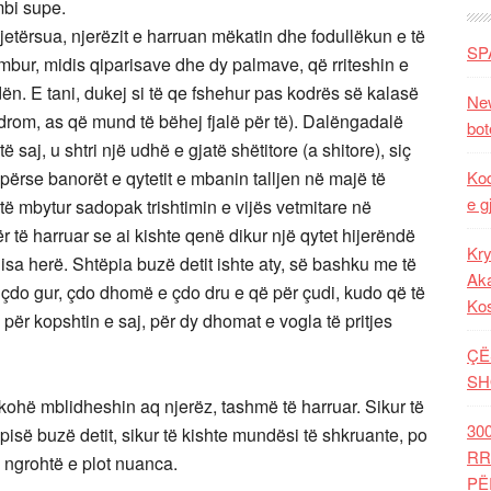
mbi supe.
 vjetërsua, njerëzit e harruan mëkatin dhe fodullëkun e të
SP
mbur, midis qiparisave dhe dy palmave, që rriteshin e
dën. E tani, dukej si të qe fshehur pas kodrës së kalasë
New
odrom, as që mund të bëhej fjalë për të). Dalëngadalë
bot
saj, u shtri një udhë e gjatë shëtitore (a shitore), siç
hej përse banorët e qytetit e mbanin talljen në majë të
Kod
e g
të mbytur sadopak trishtimin e vijës vetmitare në
r të harruar se ai kishte qenë dikur një qytet hijerëndë
Kry
sa herë. Shtëpia buzë detit ishte aty, së bashku me të
Aka
e çdo gur, çdo dhomë e çdo dru e që për çudi, kudo që të
Ko
për kopshtin e saj, për dy dhomat e vogla të pritjes
ÇË
SH
ohë mblidheshin aq njerëz, tashmë të harruar. Sikur të
30
isë buzë detit, sikur të kishte mundësi të shkruante, po
RR
ë ngrohtë e plot nuanca.
PË