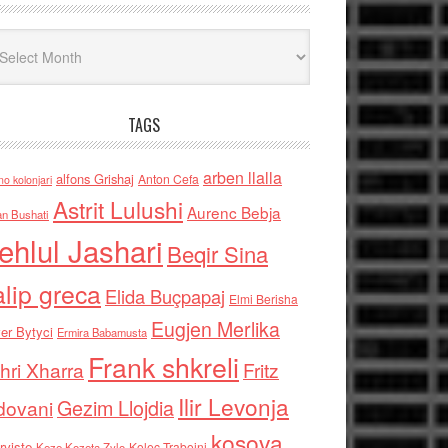
iv
TAGS
arben llalla
alfons Grishaj
Anton Cefa
no kolonjari
Astrit Lulushi
Aurenc Bebja
an Bushati
ehlul Jashari
Beqir Sina
alip greca
Elida Buçpapaj
Elmi Berisha
Eugjen Merlika
er Bytyci
Ermira Babamusta
Frank shkreli
hri Xharra
Fritz
Ilir Levonja
Gezim Llojdia
dovani
kosova
rviste
Kolec Traboini
Keze Kozeta Zylo