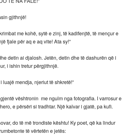
DO TË NA FALË!”
asin gjithnjë!
ë krimbat me kohë, sytë e zinj, të kadifenjtë, të mençur e
ë fjale për aq e aq vite! Ata sy!”
he detin ai djalosh. Jetën, detin dhe të dashurën që i
, i ishin tretur përgjithnjë.
i luajë mendja, njeriut të shkretë!”
ligjentë vështronin me ngulm nga fotografia. I varrosur e
ero, e përsëri si tradhtar. Një kalvar i gjatë, pa kufi.
osovar, do të më trondiste kështu! Ky poet, që ka lindur
rumbetonte të vërtetën e jetës: