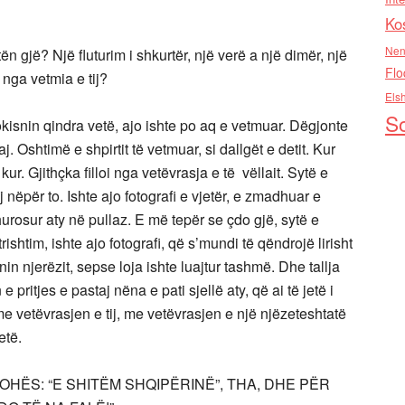
Ko
Nen
n gjë? Një fluturim i shkurtër, një verë a një dimër, një
Flo
 nga vetmia e tij?
Els
So
okisnin qindra vetë, ajo ishte po aq e vetmuar. Dëgjonte
 Oshtimë e shpirtit të vetmuar, si dallgët e detit. Kur
 kur. Gjithçka filloi nga vetëvrasja e të vëllait. Sytë e
j nëpër to. Ishte ajo fotografi e vjetër, e zmadhuar e
urosur aty në pullaz. E më tepër se çdo gjë, sytë e
shtim, ishte ajo fotografi, që s’mundi të qëndrojë lirisht
in njerëzit, sepse loja ishte luajtur tashmë. Dhe tallja
pritjes e pastaj nëna e pati sjellë aty, që ai të jetë i
me vetëvrasjen e tij, me vetëvrasjen e një njëzeteshtatë
etë.
HËS: “E SHITËM SHQIPËRINË”, THA, DHE PËR