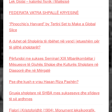
Lek Gjolaj – kalorësi fisnik i Malësisë
FEDERATA VATRA SHPALLË KRYESINË
“Pinocchio’s Harvard” by Tertini Set to Make a Global
Slice
A duhet që Shqipëria të ribëhet një vend i jetueshëm për
të gjithë shqiptarët?
Përfundoi me sukses Seminari XIX Mbarëkombëtar i
Mësuesve të Gjuhës Shqipe dhe Kulturës Shqiptare në
Diasporë dhe në Mërgatë
Pse dhe kush e vrau Hasan Riza Pashën?
Gruaja shqiptare në SHBA mes sukseseve dhe sfidave
të së ardhmes
Fjalori i Kristoforidhit (1904): Monument leksikografik,