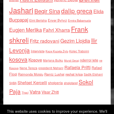
Bushati
Jashari
dalip greca
Beqir Sina
Elida
Buçpapaj
Enver Bytyci
Elmi Berisha
Ermira Babamusta
Frank
Eugjen Merlika
Fahri Xharra
shkreli
Ilir
Gezim Llojdia
Fritz radovani
Levonja
Interviste
Kolec Traboini
Keze Kozeta Zylo
kosova
Kosove
nderroi jete
Marjana Bulku
ne
Murat Gecaj
Rafaela Prifti
Rafael
Nene Tereza
Kosove
presidenti Nishani
Floqi
Raimonda Moisiu
Ramiz Lushaj
reshat kripa
Sadik Elshani
Sokol
Shefqet Kercelli
shqiperia
shqiptaret
SHBA
Paja
Vatra
Visar Zhiti
Thaci
This website uses cookies to improve your experience. We'll