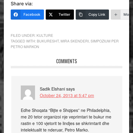
Share via:
Facebook
Twitter
Copy Link
More
FILED UNDER:
KULTURE
TAGGED WITH:
BUKURESHT
,
MIRA SKENDERI
,
SIMPOZIUM PER
PETRO MARKON
COMMENTS
Sadik Elshani
says
October 24, 2013 at 5:47 pm
Edhe Shoqata “Bijte e Shqipes” ne Philadelphia,
me 20 tetor organizoi nje veprimtari te bukur me
rastin e 100 vjetorit te lindjes se shkrimtarit dhe
intelektualit te nderuar, Petro Marko.