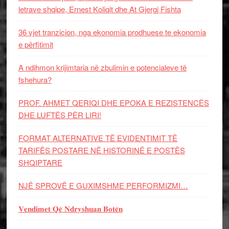
letrave shqipe, Ernest Koliqit dhe At Gjergj Fishta
36 vjet tranzicion, nga ekonomia prodhuese te ekonomia
e përfitimit
A ndihmon krijimtaria në zbulimin e potencialeve të
fshehura?
PROF. AHMET QERIQI DHE EPOKA E REZISTENCЁS
DHE LUFTЁS PЁR LIRI!
FORMAT ALTERNATIVE TË EVIDENTIMIT TË
TARIFËS POSTARE NË HISTORINË E POSTËS
SHQIPTARE
NJË SPROVË E GUXIMSHME PERFORMIZMI…
𝐕𝐞𝐧𝐝𝐢𝐦𝐞𝐭 𝐐𝐞̈ 𝐍𝐝𝐫𝐲𝐬𝐡𝐮𝐚𝐧 𝐁𝐨𝐭𝐞̈𝐧