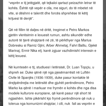
“veprën e tij jetëgjatë, që tejkaloi qartazi peizazhin letrar të
kohës. Është një vepër e cila, me siguri, do të mbetet në
vite, si dëshmi e talentit dhe forcës shprehëse të këtij
krijuesi të denjë”.
Që në fillim të daljes në dritë, tregimet e Petro Markos
gjetën vlerësimin e lexuesit rumun, ashtu sikundër edhe
autorë të tjerë shqiptarë në zë, të përkthyer nga Marius
Dobresku si Ramiz Gjini, Arber Ahmetaj, Fahri Balliu, Gjekë
Marinaj, Ermir Nika etj. kanë zgjuar vazhdimisht interesin e
këtij lexuesi.
Në kumtesën e tij, studiuesi i letërsisë, Dr. Luan Topçiu, u
shpreh se: Duke qënë një nga pjesëmarrësit në Luftën
Civile të Spanjës (1936-1939), duke pasur kontakte të
drejtpërdrejta me letërsitë dhe gjuhët perëndimore, Petro
Marko ka qënë i markuar me frymën e kohës dhe nga disa
modele kulturore europiane, që kanë pasur një short të
ngjashëm. Ishte pikërisht kjo frymë perëndimore që nuk u
tolerua nga komunizmi shqiptar, i cili, nuk fali as veprën e