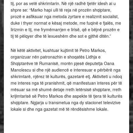
tij, por as vetë shkrimtarin. Në një radhë tjetër idesh ai u
shpre se: “Marko hapi ulli të reja në prozën shqiptare,
prozë e asfiksuar nga metoda zyrtare e realizmit socialist,
duke i thyer normat e kësaj metode, me fuqinë e fjalës, me
lirizmin e tij, me frymëmarrjen e lirisë, që e bëjnë prozën e
tij të pëlqyer dhe të lexueshëm dhe sot e gjithë ditën.”
Në këtë aktivitet, kushtuar kujtimit të Petro Markos,
organizuar nën patronazhin e shoqatës Lidhja e
Shqiptarëve të Rumanisë, morën pjesë deputetja Oana
Manolescu si dhe një audiencë e interesuar e përbërë nga
shkrimtarë, njërez të kulturës, gazetarë etj. Aktiviteti u ndoq
me interes nga të pranishmit, që manifestuan interes për të
mësuar sa më shumë detaje rreth letërsisë shqiptare, rreth
krijimtarisë së Petro Markos dhe aspekte të tjera të kulturës
shqiptare. Ngjarja u transmetua nga dy stacionet televizive
lokale si dhe nga gazetat më të rëndësishme lokale.