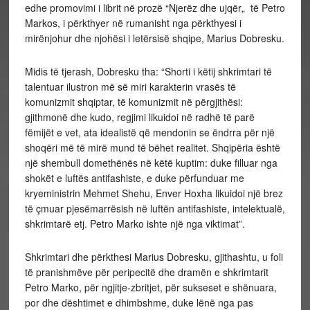
edhe promovimi i librit në prozë “Njerëz dhe ujqër„ të Petro
Markos, i përkthyer në rumanisht nga përkthyesi i
mirënjohur dhe njohësi i letërsisë shqipe, Marius Dobresku.
Midis të tjerash, Dobresku tha: “Shorti i këtij shkrimtari të
talentuar ilustron më së miri karakterin vrasës të
komunizmit shqiptar, të komunizmit në përgjithësi:
gjithmonë dhe kudo, regjimi likuidoi në radhë të parë
fëmijët e vet, ata idealistë që mendonin se ëndrra për një
shoqëri më të mirë mund të bëhet realitet. Shqipëria është
një shembull domethënës në këtë kuptim: duke filluar nga
shokët e luftës antifashiste, e duke përfunduar me
kryeministrin Mehmet Shehu, Enver Hoxha likuidoi një brez
të çmuar pjesëmarrësish në luftën antifashiste, intelektualë,
shkrimtarë etj. Petro Marko ishte një nga viktimat”.
Shkrimtari dhe përkthesi Marius Dobresku, gjithashtu, u foli
të pranishmëve për peripecitë dhe dramën e shkrimtarit
Petro Marko, për ngjitje-zbritjet, për sukseset e shënuara,
por dhe dështimet e dhimbshme, duke lënë nga pas