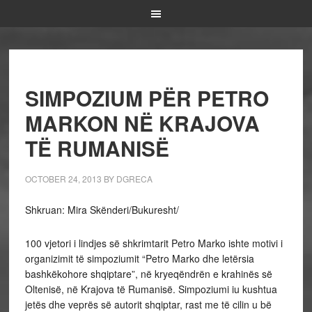
SIMPOZIUM PËR PETRO
MARKON NË KRAJOVA
TË RUMANISË
OCTOBER 24, 2013
BY
DGRECA
Shkruan: Mira Skënderi/Bukuresht/
100 vjetori i lindjes së shkrimtarit Petro Marko ishte motivi i
organizimit të simpoziumit “Petro Marko dhe letërsia
bashkëkohore shqiptare”, në kryeqëndrën e krahinës së
Oltenisë, në Krajova të Rumanisë. Simpoziumi iu kushtua
jetës dhe veprës së autorit shqiptar, rast me të cilin u bë