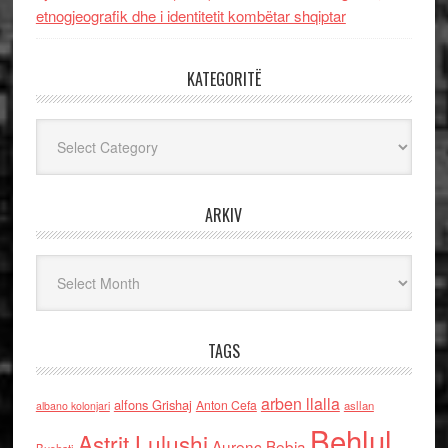
etnogjeografik dhe i identitetit kombëtar shqiptar
KATEGORITË
Kategoritë
ARKIV
Arkiv
TAGS
arben llalla
alfons Grishaj
Anton Cefa
asllan
albano kolonjari
Behlul
Astrit Lulushi
Aurenc Bebja