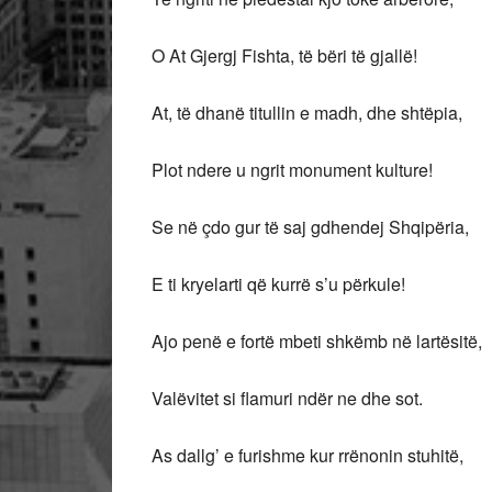
O At Gjergj Fishta, të bëri të gjallë!
At, të dhanë titullin e madh, dhe shtëpia,
Plot ndere u ngrit monument kulture!
Se në çdo gur të saj gdhendej Shqipëria,
E ti kryelarti që kurrë s’u përkule!
Ajo penë e fortë mbeti shkëmb në lartësitë,
Valëvitet si flamuri ndër ne dhe sot.
As dallg’ e furishme kur rrënonin stuhitë,