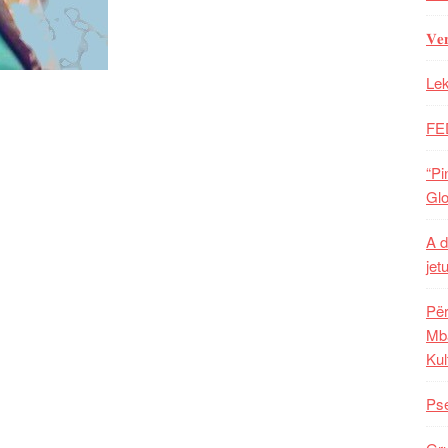
𝐕𝐞
Lek
FE
“Pi
Glo
A d
jet
Për
Mba
Kul
Pse