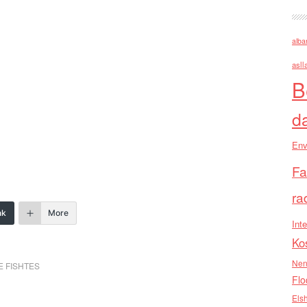
alba
asll
B
d
Env
Fa
ra
nk
More
Inte
Ko
Nen
E FISHTES
Flo
Els