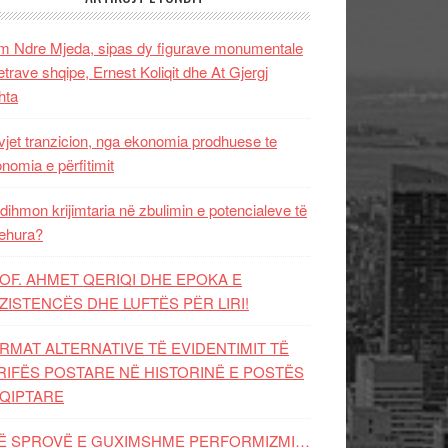
 Ndre Mjeda, sipas dy figurave monumentale
letrave shqipe, Ernest Koliqit dhe At Gjergj
hta
vjet tranzicion, nga ekonomia prodhuese te
nomia e përfitimit
dihmon krijimtaria në zbulimin e potencialeve të
ehura?
OF. AHMET QERIQI DHE EPOKA E
ZISTENCЁS DHE LUFTЁS PЁR LIRI!
RMAT ALTERNATIVE TË EVIDENTIMIT TË
RIFËS POSTARE NË HISTORINË E POSTËS
QIPTARE
Ë SPROVË E GUXIMSHME PERFORMIZMI…