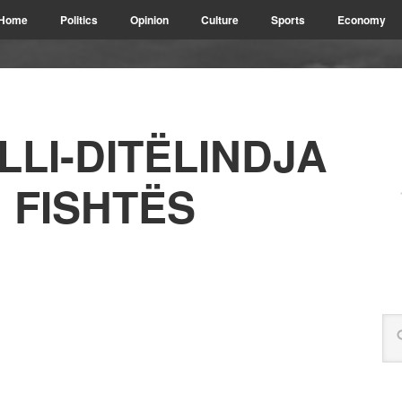
Home
Politics
Opinion
Culture
Sports
Economy
LLI-DITËLINDJA
 FISHTËS