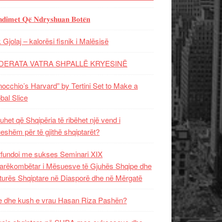
𝐝𝐢𝐦𝐞𝐭 𝐐𝐞̈ 𝐍𝐝𝐫𝐲𝐬𝐡𝐮𝐚𝐧 𝐁𝐨𝐭𝐞̈𝐧
 Gjolaj – kalorësi fisnik i Malësisë
DERATA VATRA SHPALLË KRYESINË
nocchio’s Harvard” by Tertini Set to Make a
bal Slice
uhet që Shqipëria të ribëhet një vend i
ueshëm për të gjithë shqiptarët?
fundoi me sukses Seminari XIX
rëkombëtar i Mësuesve të Gjuhës Shqipe dhe
turës Shqiptare në Diasporë dhe në Mërgatë
 dhe kush e vrau Hasan Riza Pashën?