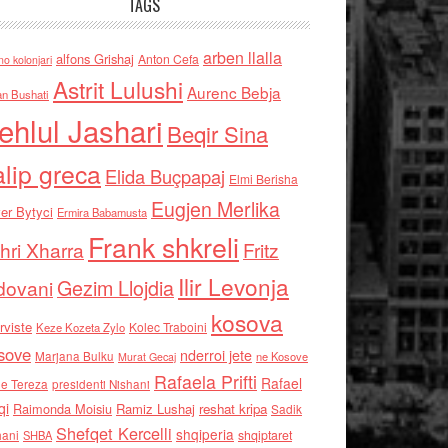
TAGS
arben llalla
alfons Grishaj
Anton Cefa
no kolonjari
Astrit Lulushi
Aurenc Bebja
an Bushati
ehlul Jashari
Beqir Sina
alip greca
Elida Buçpapaj
Elmi Berisha
Eugjen Merlika
er Bytyci
Ermira Babamusta
Frank shkreli
hri Xharra
Fritz
Ilir Levonja
Gezim Llojdia
dovani
kosova
rviste
Kolec Traboini
Keze Kozeta Zylo
sove
nderroi jete
Marjana Bulku
ne Kosove
Murat Gecaj
Rafaela Prifti
Rafael
e Tereza
presidenti Nishani
qi
Raimonda Moisiu
Ramiz Lushaj
reshat kripa
Sadik
Shefqet Kercelli
shqiperia
hani
shqiptaret
SHBA