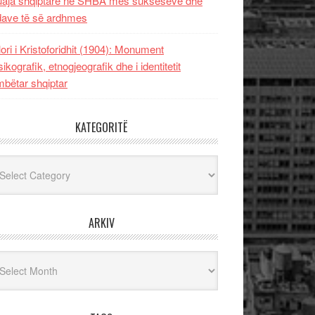
uaja shqiptare në SHBA mes sukseseve dhe
dave të së ardhmes
lori i Kristoforidhit (1904): Monument
sikografik, etnogjeografik dhe i identitetit
bëtar shqiptar
KATEGORITË
egoritë
ARKIV
iv