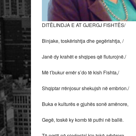
DITËLINDJA E AT GJERGJ FISHTËS/
Binjake, toskërishtja dhe gegërishtja, /
Janë dy krahët e shqipes që fluturojnë./
Më t’bukur emër s’do të kish Fishta,/
Shqiptar rrënjosur shekujsh në embrion./
Buka e kulturës e gjuhës sonë amënore,
Gegë, toskë ky komb të puthi në ballë.
Të ngriti në piedestal kjo tokë arbërore,