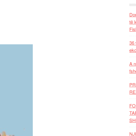
Dom
të 
Fis
36 
eko
A n
fsh
PR
RE
FO
TA
SH
NJ