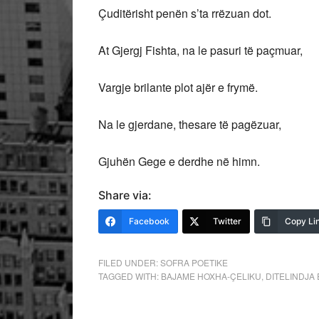
Çuditërisht penën s’ta rrëzuan dot.
At Gjergj Fishta, na le pasuri të paçmuar,
Vargje brilante plot ajër e frymë.
Na le gjerdane, thesare të pagëzuar,
Gjuhën Gege e derdhe në himn.
Share via:
Facebook
Twitter
Copy Li
FILED UNDER:
SOFRA POETIKE
TAGGED WITH:
BAJAME HOXHA-ÇELIKU
,
DITELINDJA 