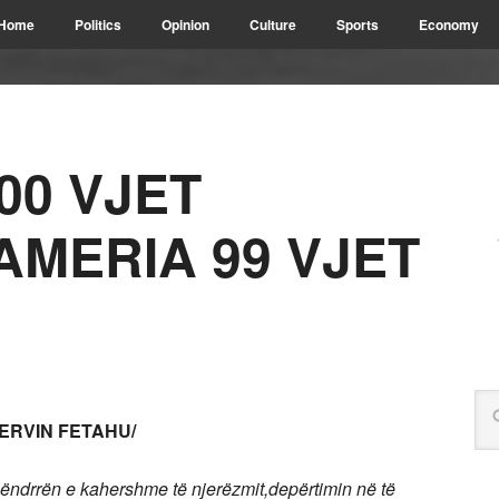
Home
Politics
Opinion
Culture
Sports
Economy
00 VJET
AMERIA 99 VJET
ERVIN FETAHU/
drrën e kahershme të njerëzmit,depërtimin në të