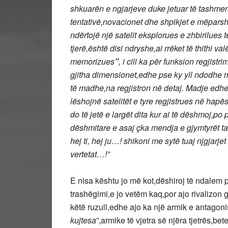
shkuarën e ngjarjeve duke jetuar të tashmen,
tentativë,novacionet dhe shpikjet e mëpars
ndërtojë një satelit eksplorues e zhbirilues t
tjerë,është disi ndryshe,ai rrëket të thithi va
memorizues
”
, i cili ka për funksion regjist
gjitha dimensionet,edhe pse ky yll ndodhe mij
të madhe,na regjistron në detaj. Madje edh
lëshojnë satelitët e tyre regjistrues në hap
do të jetë e largët dita kur ai të dëshmoj,po 
dëshmitare e asaj çka mendja e gjymtyrët tan
hej ti, hej ju…! shikoni me sytë tuaj njgjarj
vertetat…!”
E nisa kështu jo më kot,dëshiroj të ndalem p
trashëgimi,e jo vetëm kaq,por ajo rivalizon 
këtë ruzull,edhe ajo ka një armik e antagonis
kujtesa
”,armike të vjetra së njëra tjetrës,be