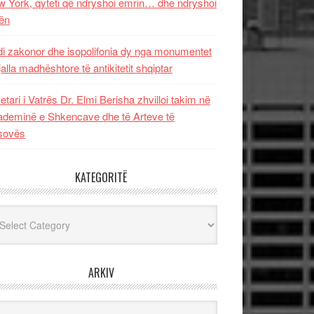
 York, qyteti që ndryshoi emrin… dhe ndryshoi
ën
i zakonor dhe isopolifonia dy nga monumentet
jalla madhështore të antikitetit shqiptar
etari i Vatrës Dr. Elmi Berisha zhvilloi takim në
deminë e Shkencave dhe të Arteve të
sovës
KATEGORITË
egoritë
ARKIV
iv