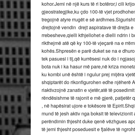
kohor.Jemi në një kurs të ri botëror,i cili kri
gjeostrategjike,ku çdo 100-të vjet prodhohen
tregojnë atyre rrugët e së ardhmes.Sigurisht
drejtojnë vendin drejt aspiratave të drejta
rrebesheve,qielli kthjellohet e dielli ndrin i 
rikthejmë atë që ky 100-të vjeçarë na e rrë
kohës.Shpresën e parë duket se na e dhuron
tek pasuesi i tij,që kurrësesi nuk do i ngjas
bota nuk i ka hasur më pare,në kriza moneta
ku kombi unë është i ngulur prej mijëra vje
shqiptarët do rikonfigurohen edhe njëherë Ar
riaktivzojnë zanatin e vjetër,atë të posedim
rëndësishme të rajonit e më gjerë, patjetër
, në hapësirat ujore e tokësore të Epirit.Shq
mund të jesh aktiv nga boksit të televizioni
perëndimin thjesht duke qenë vëzhgues apo t
të jemi thjesht poseduesit e fjalëve të ngroh