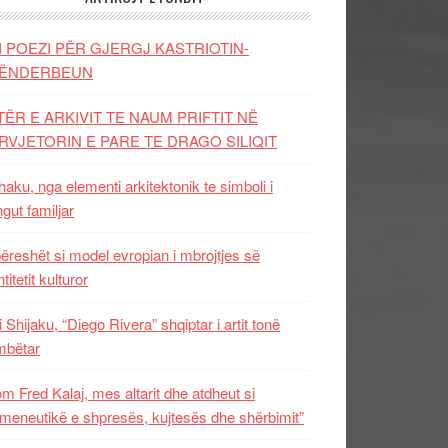
I POEZI PËR GJERGJ KASTRIOTIN-
ËNDERBEUN
TËR E ARKIVIT TE NAUM PRIFTIT NË
RVJETORIN E PARE TE DRAGO SILIQIT
aku, nga elementi arkitektonik te simboli i
ngut familjar
ëreshët si model evropian i mbrojtjes së
titetit kulturor
i Shijaku, “Diego Rivera” shqiptar i artit tonë
mbëtar
m Fred Kalaj, mes altarit dhe atdheut si
meneutikë e shpresës, kujtesës dhe shërbimit”