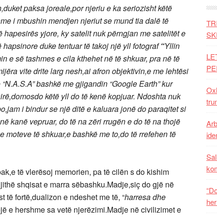
duket paksa joreale,por njeriu e ka seriozisht këtë
hme i mbushin mendjen njeriut se mund tia dalë të
TR
ë hapesirës yjore, ky satelit nuk përngjan me satelitët e
SK
lë hapsinore duke tentuar të takoj një yll fotograf
“
Yllin
LE
rimin e së tashmes e cila kthehet në të shkuar, pra në të
PE
ëra vite drite larg nesh,ai afron objektivin,e me lehtësi
e “N.A.S.A” bashkë me gjigandin “Google Earth” kur
Oxh
ësirë,domosdo këtë yll do të kenë kopjuar. Ndoshta nuk
tru
po,jam i bindur se një ditë e kaluara jonë do paraqitet si
ë kanë vepruar, do të na zëri rrugën e do të na thojë
Arb
et e moteve të shkuar,e bashkë me to,do të rrefehen të
iden
Sal
ko
ak,e të vlerësoj memorien, pa të cilën s do kishim
gjithë shqisat e marra sëbashku.Madje,siç do gjë në
“Do
t të fortë,dualizon e ndeshet me të, “
harresa dhe
her
tejë e hershme sa vetë njerëzimi.Madje në civilizimet e