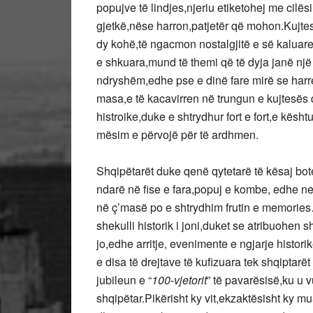
popujve të lindjes,njeriu etiketohej me cilësi
gjetkë,nëse harron,patjetër që mohon.Kujtes
dy kohë,të ngacmon nostalgjitë e së kaluare
e shkuara,mund të themi që të dyja janë një
ndryshëm,edhe pse e dinë fare mirë se harre
masa,e të kacavirren në trungun e kujtesës 
histroike,duke e shtrydhur fort e fort,e kës
mësim e përvojë për të ardhmen.
Shqipëtarët duke qenë qytetarë të kësaj bot
ndarë në fise e fara,popuj e kombe, edhe ne 
në ç’masë po e shtrydhim frutin e memories…
shekulli historik i joni,duket se atribuohe
jo,edhe arritje, evenimente e ngjarje histor
e disa të drejtave të kufizuara tek shqiptarë
jubileun e “
100-vjetorit
” të pavarësisë,ku u v
shqipëtar.Pikërisht ky vit,ekzaktësisht ky 