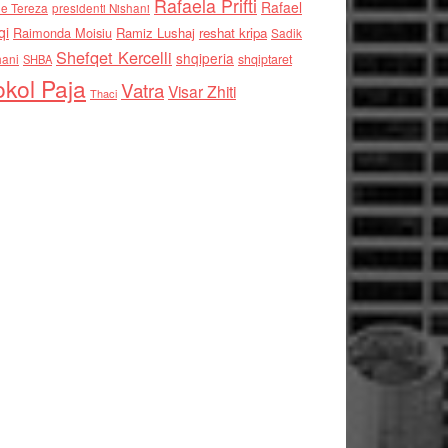
Rafaela Prifti
Rafael
e Tereza
presidenti Nishani
qi
Raimonda Moisiu
Ramiz Lushaj
reshat kripa
Sadik
Shefqet Kercelli
shqiperia
hani
shqiptaret
SHBA
kol Paja
Vatra
Visar Zhiti
Thaci