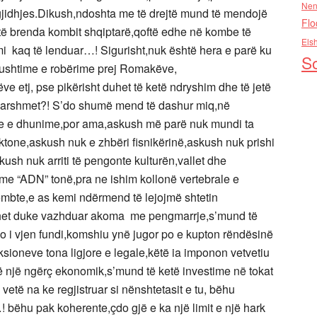
Nen
gjidhjes.Dikush,ndoshta me të drejtë mund të mendojë
Flo
ftë brenda kombit shqiptarë,qoftë edhe në kombe të
Els
emi kaq të lenduar…! Sigurisht,nuk është hera e parë ku
So
pushtime e robërime prej Romakëve,
 etj, pse pikërisht duhet të ketë ndryshim dhe të jetë
parshmet?! S’do shumë mend të dashur miq,në
je e dhunime,por ama,askush më parë nuk mundi ta
tone,askush nuk e zhbëri fisnikërinë,askush nuk prishi
skush nuk arriti të pengonte kulturën,vallet dhe
me “ADN” tonë,pra ne ishim kollonë vertebrale e
bte,e as kemi ndërmend të lejojmë shtetin
het duke vazhduar akoma me pengmarrje,s’mund të
i po i vjen fundi,komshiu ynë jugor po e kupton rëndësinë
ksioneve tona ligjore e legale,këtë ia imponon vetvetiu
në një ngërç ekonomik,s’mund të ketë investime në tokat
ë vetë na ke regjistruar si nënshtetasit e tu, bëhu
! bëhu pak koherente,çdo gjë e ka një limit e një hark