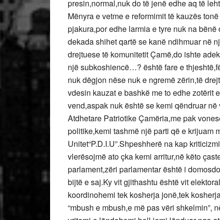
presin,normal,nuk do të jenë edhe aq të leh
Mënyra e vetme e reformimit të kauzës tonë
pjakura,por edhe larmia e tyre nuk na bënë
dekada shihet qartë se kanë ndihmuar në një
drejtuese të komunitetit Çamë,do ishte adeku
një subkoshiencë…? është fare e thjeshtë,f
nuk dëgjon nëse nuk e ngremë zërin,të drej
vdesin kauzat e bashkë me to edhe zotërit e 
vend,aspak nuk është se kemi qëndruar në 
Atdhetare Patriotike Çamëria,me pak vonesë,
politike,kemi tashmë një parti që e krijuam
Unitet“P.D.I.U”.Shpeshherë na kap kriticizm
vlerësojmë ato çka kemi arritur,në këto ça
parlament,zëri parlamentar është i domosd
bijtë e saj.Ky vit gjithashtu është vit elekt
koordinohemi tek kosherja jonë,tek kosherja
“mbush e mbush,e më pas vëri shkelmin”, n