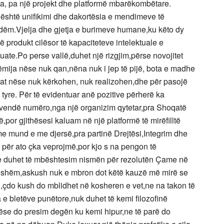
ta, pa një projekt dhe platformë mbarëkombëtare.
 është unifikimi dhe dakortësia e mendimeve të
 dëm.Vjelja dhe gjetja e burimeve humane,ku këto dy
 produkt cilësor të kapaciteteve intelektuale e
ate.Po perse vallë,duhet një rizgjim,përse novojitet
ëmija nëse nuk qan,nëna nuk i jep të pijë, bota e madhe
tat nëse nuk kërkohen, nuk realizohen,dhe për pasojë
tyre. Për të evidentuar anë pozitive përherë ka
vendë numëro,nga një organizim qytetar,pra Shoqatë
por gjithësesi kaluam në një platformë të mirëfilltë
 me mund e me djersë,pra partinë Drejtësi,Integrim dhe
i për ato çka veprojmë,por kjo s na pengon të
ste duhet të mbështesim nismën për rezolutën Çame në
oshëm,askush nuk e mbron dot këtë kauzë më mirë se
oral,çdo kush do mblidhet në kosheren e vet,ne na takon të
 e bletëve punëtore,nuk duhet të kemi filozofinë
ëse do presim degën ku kemi hipur,ne të parë do