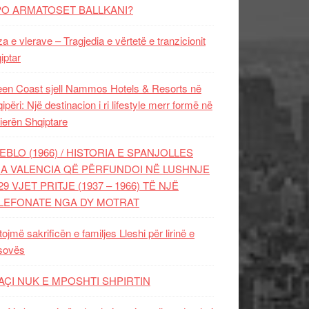
PO ARMATOSET BALLKANI?
za e vlerave – Tragjedia e vërtetë e tranzicionit
iptar
en Coast sjell Nammos Hotels & Resorts në
ipëri: Një destinacion i ri lifestyle merr formë në
ierën Shqiptare
EBLO (1966) / HISTORIA E SPANJOLLES
A VALENCIA QË PËRFUNDOI NË LUSHNJE
29 VJET PRITJE (1937 – 1966) TË NJË
LEFONATE NGA DY MOTRAT
tojmë sakrificën e familjes Lleshi për lirinë e
sovës
AÇI NUK E MPOSHTI SHPIRTIN