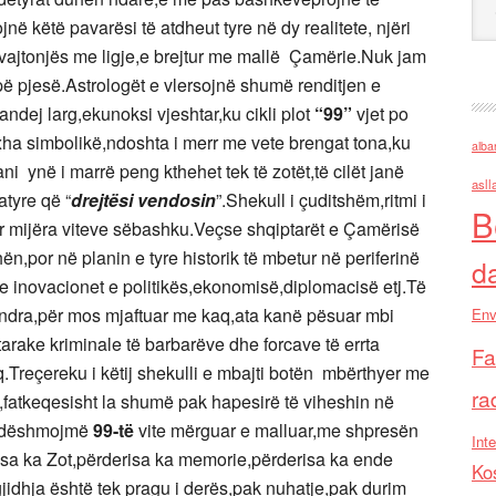
ë këtë pavarësi të atdheut tyre në dy realitete, njëri
ri,vajtonjës me ligje,e brejtur me mallë Çamërie.Nuk jam
pë pjesë.Astrologët e vlersojnë shumë renditjen e
ndej larg,ekunoksi vjeshtar,ku cikli plot
“99”
vjet po
ha simbolikë,ndoshta i merr me vete brengat tona,ku
alba
i ynë i marrë peng kthehet tek të zotët,të cilët janë
asll
atyre që “
drejtësi vendosin
”.Shekull i çuditshëm,ritmi i
B
uar mijëra viteve sëbashku.Veçse shqiptarët e Çamërisë
hën,por në planin e tyre historik të mbetur në periferinë
d
e inovacionet e politikës,ekonomisë,diplomacisë etj.Të
undra,për mos mjaftuar me kaq,ata kanë pësuar mbi
Env
arake kriminale të barbarëve dhe forcave të errta
Fa
.Treçereku i këtij shekulli e mbajti botën mbërthyer me
ra
di,fatkeqesisht la shumë pak hapesirë të viheshin në
po dëshmojmë
99-të
vite mërguar e malluar,me shpresën
Inte
erisa ka Zot,përderisa ka memorie,përderisa ka ende
Ko
zgjidhja është tek pragu i derës,pak nuhatje,pak durim