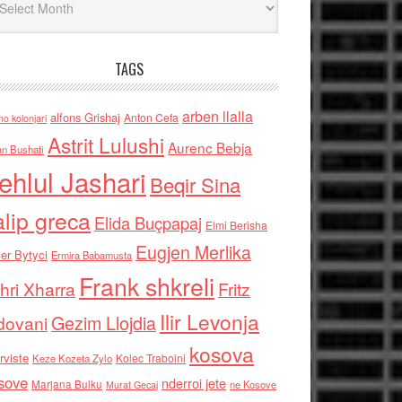
TAGS
arben llalla
alfons Grishaj
Anton Cefa
no kolonjari
Astrit Lulushi
Aurenc Bebja
an Bushati
ehlul Jashari
Beqir Sina
alip greca
Elida Buçpapaj
Elmi Berisha
Eugjen Merlika
er Bytyci
Ermira Babamusta
Frank shkreli
hri Xharra
Fritz
Ilir Levonja
Gezim Llojdia
dovani
kosova
rviste
Kolec Traboini
Keze Kozeta Zylo
sove
nderroi jete
Marjana Bulku
ne Kosove
Murat Gecaj