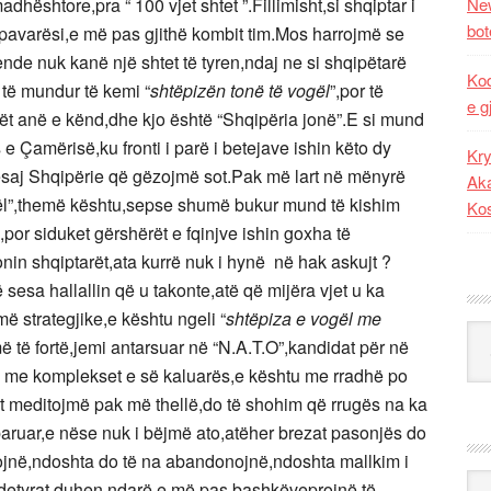
adhështore,pra “ 100 vjet shtet ”.Fillimisht,si shqiptar i
New
bot
 pavarësi,e më pas gjithë kombit tim.Mos harrojmë se
de nuk kanë një shtet të tyren,ndaj ne si shqipëtarë
Kod
 të mundur të kemi “
shtëpizën tonë të vogël
”,por të
e g
ët anë e kënd,dhe kjo është “Shqipëria jonë”.E si mund
e Çamërisë,ku fronti i parë i betejave ishin këto dy
Kry
kësaj Shqipërie që gëzojmë sot.Pak më lart në mënyrë
Aka
ël”,themë kështu,sepse shumë bukur mund të kishim
Ko
or siduket gërshërët e fqinjve ishin goxha të
nin shqiptarët,ata kurrë nuk i hynë në hak askujt ?
esa hallallin që u takonte,atë që mijëra vjet u ka
ë strategjike,e kështu ngeli “
shtëpiza e vogël me
Kat
 më të fortë,jemi antarsuar në “N.A.T.O”,kandidat për në
 me komplekset e së kaluarës,e kështu me rradhë po
st meditojmë pak më thellë,do të shohim që rrugës na ka
ruar,e nëse nuk i bëjmë ato,atëher brezat pasonjës do
ojnë,ndoshta do të na abandonojnë,ndoshta mallkim i
Ark
 detyrat duhen ndarë,e më pas bashkëveprojnë të