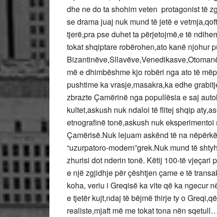
dhe ne do ta shohim veten protagonist të z
se drama juaj nuk mund të jetë e vetmja,qo
tjerë,pra pse duhet ta përjetojmë,e të ndih
tokat shqiptare robërohen,ato kanë njohur 
Bizantinëve,Sllavëve,Venedikasve,Otomanëve
më e dhimbëshme kjo robëri nga ato të më
pushtime ka vrasje,masakra,ka edhe grabit
zbrazte Çamërinë nga popullësia e saj autok
kultet,askush nuk ndaloi të flitej shqip aty,a
etnografinë tonë,askush nuk eksperimentoi 
Çamërisë.Nuk lejuam askënd të na nëpërkëm
“uzurpatoro-modern”grek.Nuk mund të shty
zhurisi dot nderin tonë. Këtij 100-të vjeçar
e një zgjidhje për çështjen çame e të transa
koha, veriu i Greqisë ka vite që ka ngecur 
e tjetër kujt,ndaj të bëjmë thirje ty o Greqi,q
realiste,mjaft më me tokat tona nën sqetull…