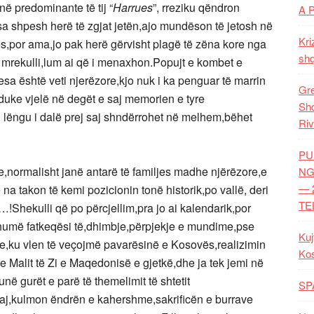
në predominante të tij “
Harrues
”, rreziku qëndron
A 
a shpesh herë të zgjat jetën,ajo mundëson të jetosh në
Kri
s,por ama,jo pak herë gërvisht plagë të zëna kore nga
shq
 mrekulli,lum ai që i menaxhon.Popujt e kombet e
sa është veti njerëzore,kjo nuk i ka penguar të marrin
Gre
duke vjelë në degët e saj memorien e tyre
Shq
htu lëngu i dalë prej saj shndërrohet në melhem,bëhet
Riv
PU
e,normalisht janë antarë të familjes madhe njërëzore,e
NG
— 
na takon të kemi pozicionin tonë historik,po vallë, deri
TE
!Shekulli që po përcjellim,pra jo ai kalendarik,por
n shumë fatkeqësi të,dhimbje,përpjekje e mundime,pse
Kuj
ike,ku vlen të veçojmë pavarësinë e Kosovës,realizimin
Ko
t e Malit të Zi e Maqedonisë e gjetkë,dhe ja tek jemi në
unë gurët e parë të themelimit të shtetit
SP
muaj,kulmon ëndrën e kahershme,sakrificën e burrave