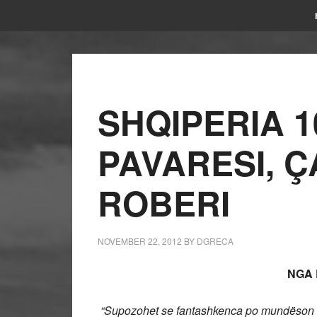
SHQIPERIA 1
PAVARESI, Ç
ROBERI
NOVEMBER 22, 2012
BY
DGRECA
NGA 
“Supozohet se fantashkenca po mundëson ën