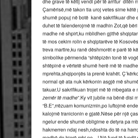
dhe grave të këtij vendi për të arritur ditën m
Çamërisë,më takon tia uroj vetes sime këtë
shumë popuj në botë kanë sakrifikuar dhe en
duhet të falenderojmë të madhin Zot,që bëri
madhe në shpirt,ku mblidhen gjithë shqiptar
të mos cekim rolin e shqiptarëve të Kosovës 
treva martire,ku ranë dëshmorët e parë të 
simbolike përmenda “shtëpizën tonë të vog
shtëpinë e vërtetë shumë herë më të madhe,p
mprehta,shqiponjës ia prenë krahët. Ç’kërko
normal që ata nuk kërkonin asgjë më shumë s
takuar.U sakrifikuan trojet më të mbegata e m
zemër të madhe
”.Ky vit jubile na bënë disi
“B.E”,rrëzuam komunizmin,po luftojmë ende
kalojmë tranicionin e gjatë.Nëse për një ça
ngelur ende shumë obligime e detyra pa mba
hakmerren ndaj nesh,ndoshta do të na harr
madhë do bjerë mbi ne…! Në fund të fundit