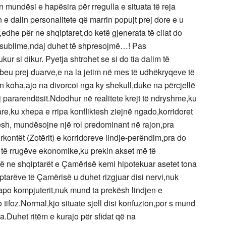
jon mundësi e hapësira për rregulla e situata të reja
 e dalin personalitete që marrin popujt prej dore e u
,edhe për ne shqiptaret,do ketë gjenerata të cilat do
 e sublime,ndaj duhet të shpresojmë…! Pas
bukur si dikur. Pyetja shtrohet se si do tia dalim të
mbeu prej duarve,e na la jetim në mes të udhëkryqeve të
 koha,ajo na divorcoi nga ky shekull,duke na përcjellë
oj pararendësit.Ndodhur në realitete krejt të ndryshme,ku
re,ku xhepa e rripa konfliktesh ziejnë ngado,korridoret
tësh, mundësojne një rol predominant në rajon,pra
kontët (Zotërit) e korridoreve lindje-perëndim,pra do
it të rrugëve ekonomike,ku prekin akset më të
 që ne shqiptarët e Çamërisë kemi hipotekuar asetet tona
iptarëve të Çamërisë u duhet rizgjuar disi nervi,nuk
t apo kompjuterit,nuk mund ta prekësh lindjen e
ifoz.Normal,kjo situate sjell disi konfuzion,por s mund
ta.Duhet ritëm e kurajo për sfidat që na