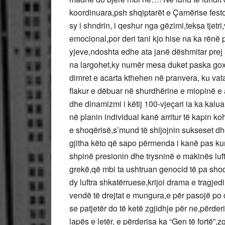
koordinuara,psh shqiptarët e Çamërise festojn
sy i shndrin, i qeshur nga gëzimi,teksa tjet
emocional,por deri tani kjo hise na ka rënë 
yjeve,ndoshta edhe ata janë dëshmitar prej a
na largohet,ky numër mesa duket paska gox
dimret e acarta kthehen në pranvera, ku vatan
flakur e dëbuar në shurdhërine e miopinë e 
dhe dinamizmi i këtij 100-vjeçari ia ka kal
në planin individual kanë arritur të kapin ko
e shoqërisë,s’mund të shijojnin sukseset dh
gjitha këto që sapo përmenda i kanë pas k
shpinë presionin dhe trysninë e makinës luft
grekë,që mbi ta ushtruan genocid të pa shoq
dy luftra shkatërruese,krijoi drama e tragje
vendë të drejtat e mungura,e për pasojë 
se patjetër do të ketë zgjidhje për ne,përd
lapës e letër, e përderisa ka “Gen të fortë”,