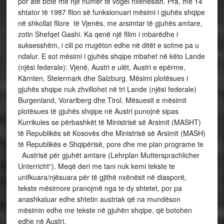
por atë botë me një numër të vogël nxënësish. Pra, më 14
shtator të 1987 fllon së funksionuari mësimi i gjuhës shqipe
në shkollat fllore të Vjenës, me arsimtar të gjuhës amtare,
zotin Shefqet Gashi. Ka qenë një fllim i mbarëdhe i
suksesshëm, i cili po rrugëton edhe në ditët e sotme pa u
ndalur. E sot mësimi i gjuhës shqipe mbahet në këto Lande
(njësi federale): Vjenë, Austri e ulët, Austri e epërme,
Kärnten, Steiermark dhe Salzburg. Mësimi plotësues i
gjuhës shqipe nuk zhvillohet në tri Lande (njësi federale)
Burgenland, Vorarlberg dhe Tirol. Mësuesit e mësimit
plotësues të gjuhës shqipe në Austri punojnë sipas
Kurrikules se përbashkët të Ministrisë së Arsimit (MASHT)
të Republikës së Kosovës dhe Ministrisë së Arsimit (MASH)
të Republikës e Shqipërisë, pore dhe me plan programe te
Austrisë për gjuhët amtare (Lehrplan Muttersprachlicher
Unterricht“). Meqë deri me tani nuk kemi tekste te
unifkuara/njësuara për të gjithë nxënësit në diasporë,
tekste mësimore pranojmë nga te dy shtetet, por pa
anashkaluar edhe shtetin austriak që na mundëson
mësimin edhe me tekste në gjuhën shqipe, që botohen
edhe në Austri.