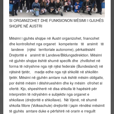
SI ORGANIZOHET DHE FUNKSIONON MËSIMI I GJUHËS
SHQIPE NË AUSTRI
Mësimi i gjuhës shqipe në Austri organizohet, fnancohet
dhe kontrollohet nga organet kompetente të arsimit të
landeve (njësi territoriale autonome), përkatësisht
Drejtoritë e arsimit të Landeve/Bildungsdirektion. Mësimi
në gjuhën shqipe është shumë specifk dhe zhvillohet në
forma të ndryshme nga një njësi federale (Bundesland) në
njësinë tjetër, madje edhe nga një shkollë në shkollën
tjetër. Mësimi në gjuhën amtare nuk është mësim obligativ,
por është mësim i dëshirueshëm dhe ky mësim ofrohet si
ofertë. Kjo, shpeshherë në disa shkolla lë hapësirë për
interpretim të ndryshëm e subjektiv nga organet e
shkollave (drejtoritë e shkollave). Në Vjenë, në shumë
shkolla fillore (Volksschule) drejtoritë i japin rëndësi mësimit
të gjuhës amtare duke e përfshirë në orarin e rregullt