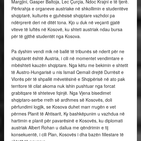
Margjini, Gasper Baltoja, Lec Çurçia, Ndoc Krajni e të tjerë.
Përkrahja e organeve austriake në shkollimin e studentëve
shqiptarë, kulturës e gjuhësisë shqiptare vazhdoi pa
ndërprerë deri në ditët tona. Kjo u duk në veçanti gjatë
viteve të luftës në Kosovë, ku shteti austriak ndau bursa
për të gjithë studentët nga Kosova.
Pa dyshim vendi mik në ballë të tribunës së nderit për ne
shqiptarët është Austria, i cili në momentet vendimtare e
mbështeti kauzën shqiptare. Nga këtu me bekimin e shtetit
të Austro-Hungarisë u nis Ismail Qemali drejtë Durrësit e
Vlorës për të shpallë mëvetësinë e Shqipërisë në ato pak
territore të cilat akoma nuk ishin pushtuar nga forcat
grabitqare të shteteve fqinjë. Nga Vjena bisedimet
shqiptaro-serbe rreth së ardhmes së Kosovës, doli
përfundimi logjik, se Kosova duhet marr rrugën e vet
përmes Planit të Ahtisarit, Ky bashkëpunim u vazhdua në
hartimin e planit për pavarësinë e Kosovës, ku diplomati
austriak Albert Rohan u dallua me qëndrimin e tij
konsekuentë, i cili Plan, Kosovës i dha bazën fillestare të