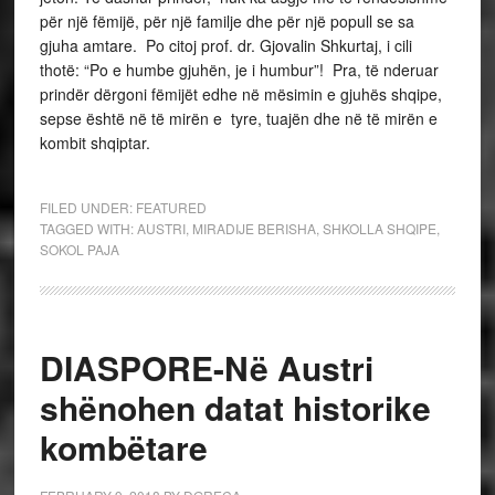
për një fëmijë, për një familje dhe për një popull se sa
gjuha amtare. Po citoj prof. dr. Gjovalin Shkurtaj, i cili
thotë: “Po e humbe gjuhën, je i humbur”! Pra, të nderuar
prindër dërgoni fëmijët edhe në mësimin e gjuhës shqipe,
sepse është në të mirën e tyre, tuajën dhe në të mirën e
kombit shqiptar.
FILED UNDER:
FEATURED
TAGGED WITH:
AUSTRI
,
MIRADIJE BERISHA
,
SHKOLLA SHQIPE
,
SOKOL PAJA
DIASPORE-Në Austri
shënohen datat historike
kombëtare