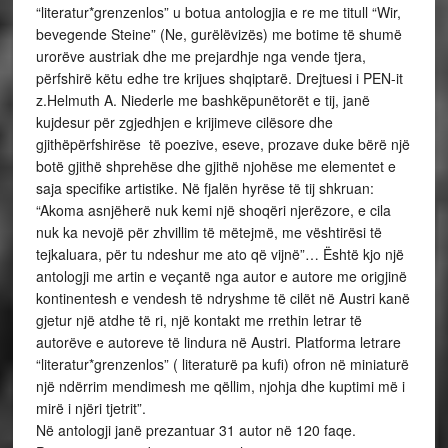
“literatur*grenzenlos” u botua antologjia e re me titull “Wir,
bevegende Steine” (Ne, gurëlëvizës) me botime të shumë
urorëve austriak dhe me prejardhje nga vende tjera,
përfshirë këtu edhe tre krijues shqiptarë. Drejtuesi i PEN-it
z.Helmuth A. Niederle me bashkëpunëtorët e tij, janë
kujdesur për zgjedhjen e krijimeve cilësore dhe
gjithëpërfshirëse të poezive, eseve, prozave duke bërë një
botë gjithë shprehëse dhe gjithë njohëse me elementet e
saja specifike artistike. Në fjalën hyrëse të tij shkruan:
“Akoma asnjëherë nuk kemi një shoqëri njerëzore, e cila
nuk ka nevojë për zhvillim të mëtejmë, me vështirësi të
tejkaluara, për tu ndeshur me ato që vijnë”… Është kjo një
antologji me artin e veçantë nga autor e autore me origjinë
kontinentesh e vendesh të ndryshme të cilët në Austri kanë
gjetur një atdhe të ri, një kontakt me rrethin letrar të
autorëve e autoreve të lindura në Austri. Platforma letrare
“literatur*grenzenlos” ( literaturë pa kufi) ofron në miniaturë
një ndërrim mendimesh me qëllim, njohja dhe kuptimi më i
mirë i njëri tjetrit”.
Në antologji janë prezantuar 31 autor në 120 faqe.