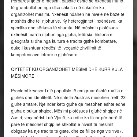
Përparësi tjetër e mësimit pasdite është se nxënësit mund
të grumbullohen nga disa shkolla në shkollën ku
organizohet mësimi. Nxënësit ndahen në nivele në bazë të
moshës dhe të njohurive. Ky heterogjinitet i nxënësve, ka
specifka dhe kërkesa të shumta. Në mësimin plotësues
nxënësit marrin njohuri nga gjuha, letërsia, historia e
gjeografa si dhe nga kultura e tradita gjithë kombëtare,
duke i kushtuar rëndësi të veçantë zhvillimit të
kompetencave letrare e gjuhësore.
QYTETET KU ORGANIZOHET MËSIMI DHE KURRIKULA
MËSIMORE
Problemi kryesor i një popullsie të emigruar është ruajtja e
gjuhës dhe identitetit. Në shtetin Austriak mesohen rreth 23
gjuhë amtare. Një nder këto gjuhë që mësohen është edhe
gjuha e bukur shqipe. Mësimi plotësues i gjuhë shqipe në
Austri, veçanërisht në Vjenë, ku edhe ka flluar për herë të
parë të mësohet shqip në shkollat e nivelit të mësimit
obligativ ka një traditë të gjatë, dhe zë fill që nga viti 1987,