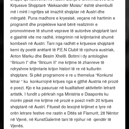
Krijuesve Shqiptarë “Aleksandër Moisiu” është shembulli
më i mirë i ngritjes së imazhit shqiptar në Austri dhe
mërgatë. Puna madhore e kryesisë, veçane në hartimin e
programit dhe projekteve kanë bërë realizimin e
promovimeve të shumë veprave të autorëve shqiptarë tani
e gjashtë vite me radhë, integrimin në krijimtarinë shumë
kombesh në Austri. Tani nga radhët e krijuesve shqiptarë
kemi dy poetë anëtarë të P.E.N Clubit të njohura austriak,
Anton Marku dhe Besim Xhelili. Botimi i dy antologjive
“Iliricum I” dhe “Iliricum II” me krijime të zhanreve të
ndryshme krijimtarie krijon histori të re në kulturën
shqiptare. Si pikë programore e re u themelua “Konkursi
letrar “ ku konkurrojnë krijues nga e gjithë Austria në prozë
e poezi. Kjo e ka pasuruar në kualitativet aktivitetin letrarë
artistik. I fundit u përkrah nga Ministria e Diasporës ku
morën pjesë me krijime në prozë e poezi rreth 20 krijues
shqiptarë në Austri. Fituesit do lexojnë krijimet e tyre në
orën letrare festive me rastin e Ditës së Flamurit, 28 Nëntor
në Vjenë, në KunstGalerinë tani të njohur në qendër të
Vjenës.