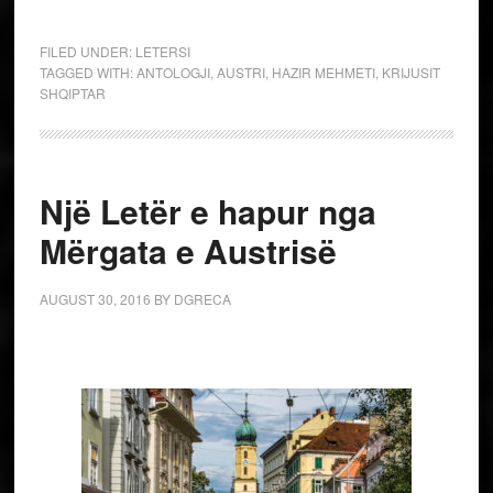
FILED UNDER:
LETERSI
TAGGED WITH:
ANTOLOGJI
,
AUSTRI
,
HAZIR MEHMETI
,
KRIJUSIT
SHQIPTAR
Një Letër e hapur nga
Mërgata e Austrisë
AUGUST 30, 2016
BY
DGRECA