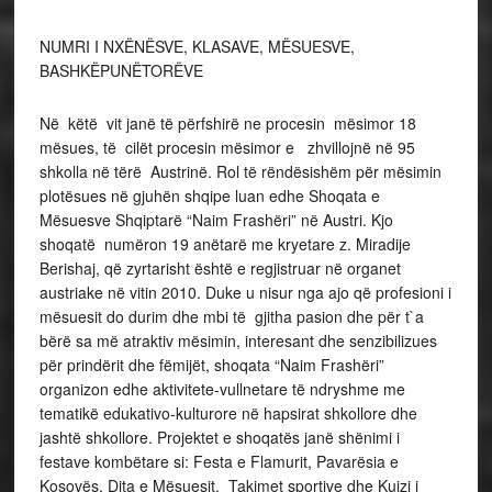
NUMRI I NXËNËSVE, KLASAVE, MËSUESVE,
BASHKËPUNËTORËVE
Në këtë vit janë të përfshirë ne procesin mësimor 18
mësues, të cilët procesin mësimor e zhvillojnë në 95
shkolla në tërë Austrinë. Rol të rëndësishëm për mësimin
plotësues në gjuhën shqipe luan edhe Shoqata e
Mësuesve Shqiptarë “Naim Frashëri” në Austri. Kjo
shoqatë numëron 19 anëtarë me kryetare z. Miradije
Berishaj, që zyrtarisht është e regjistruar në organet
austriake në vitin 2010. Duke u nisur nga ajo që profesioni i
mësuesit do durim dhe mbi të gjitha pasion dhe për t`a
bërë sa më atraktiv mësimin, interesant dhe senzibilizues
për prindërit dhe fëmijët, shoqata “Naim Frashëri”
organizon edhe aktivitete-vullnetare të ndryshme me
tematikë edukativo-kulturore në hapsirat shkollore dhe
jashtë shkollore. Projektet e shoqatës janë shënimi i
festave kombëtare si: Festa e Flamurit, Pavarësia e
Kosovës, Dita e Mësuesit, Takimet sportive dhe Kuizi i