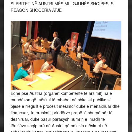
SI PRITET NË AUSTRI MËSIMI I GJUHËS SHQIPES, SI
REAGON SHOQËRIA ATJE
Edhe pse Austria (organet kompetente të arsimit) na e
mundëson që mësimi të mbahet në shkollat publike si
pjesë e rregullt e procesit mësimor duke e menaxhuar dhe
financuar, interesimi i prindërve prapë lë shumë për të
dëshiruar, duke pasur parasysh numrin e madh të
fëmijëve shqiptarë në Austri, që ndjekin mësimet në
shkollat oblikative. Vijueshmëria e nxënsëve në mësimin