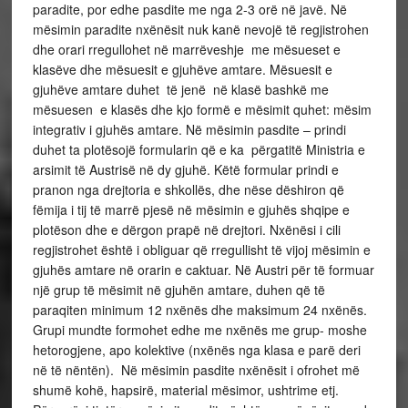
paradite, por edhe pasdite me nga 2-3 orë në javë. Në
mësimin paradite nxënësit nuk kanë nevojë të regjistrohen
dhe orari rregullohet në marrëveshje me mësueset e
klasëve dhe mësuesit e gjuhëve amtare. Mësuesit e
gjuhëve amtare duhet të jenë në klasë bashkë me
mësuesen e klasës dhe kjo formë e mësimit quhet: mësim
integrativ i gjuhës amtare. Në mësimin pasdite – prindi
duhet ta plotësojë formularin që e ka përgatitë Ministria e
arsimit të Austrisë në dy gjuhë. Këtë formular prindi e
pranon nga drejtoria e shkollës, dhe nëse dëshiron që
fëmija i tij të marrë pjesë në mësimin e gjuhës shqipe e
plotëson dhe e dërgon prapë në drejtori. Nxënësi i cili
regjistrohet është i obliguar që rregullisht të vijoj mësimin e
gjuhës amtare në orarin e caktuar. Në Austri për të formuar
një grup të mësimit në gjuhën amtare, duhen që të
paraqiten minimum 12 nxënës dhe maksimum 24 nxënës.
Grupi mundte formohet edhe me nxënës me grup- moshe
hetorogjene, apo kolektive (nxënës nga klasa e parë deri
në të nëntën). Në mësimin pasdite nxënësit i ofrohet më
shumë kohë, hapsirë, material mësimor, ushtrime etj.