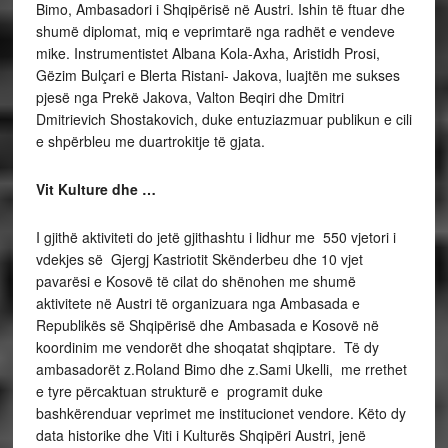
Bimo, Ambasadori i Shqipërisë në Austri. Ishin të ftuar dhe
shumë diplomat, miq e veprimtarë nga radhët e vendeve
mike. Instrumentistet Albana Kola-Axha, Aristidh Prosi,
Gëzim Bulçari e Blerta Ristani- Jakova, luajtën me sukses
pjesë nga Prekë Jakova, Valton Beqiri dhe Dmitri
Dmitrievich Shostakovich, duke entuziazmuar publikun e cili
e shpërbleu me duartrokitje të gjata.
Vit Kulture dhe …
I gjithë aktiviteti do jetë gjithashtu i lidhur me 550 vjetori i
vdekjes së Gjergj Kastriotit Skënderbeu dhe 10 vjet
pavarësi e Kosovë të cilat do shënohen me shumë
aktivitete në Austri të organizuara nga Ambasada e
Republikës së Shqipërisë dhe Ambasada e Kosovë në
koordinim me vendorët dhe shoqatat shqiptare. Të dy
ambasadorët z.Roland Bimo dhe z.Sami Ukelli, me rrethet
e tyre përcaktuan strukturë e programit duke
bashkërenduar veprimet me institucionet vendore. Këto dy
data historike dhe Viti i Kulturës Shqipëri Austri, jenë