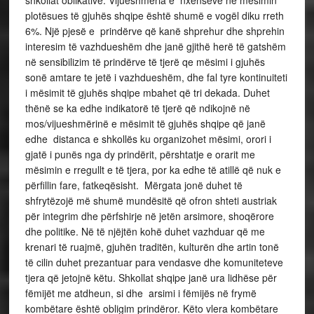
plotësues të gjuhës shqipe është shumë e vogël diku rreth
6%. Një pjesë e prindërve që kanë shprehur dhe shprehin
interesim të vazhdueshëm dhe janë gjithë herë të gatshëm
në sensibilizim të prindërve të tjerë qe mësimi i gjuhës
sonë amtare te jetë i vazhdueshëm, dhe fal tyre kontinuiteti
i mësimit të gjuhës shqipe mbahet që tri dekada. Duhet
thënë se ka edhe indikatorë të tjerë që ndikojnë në
mos/vijueshmërinë e mësimit të gjuhës shqipe që janë
edhe distanca e shkollës ku organizohet mësimi, orori i
gjatë i punës nga dy prindërit, përshtatje e orarit me
mësimin e rregullt e të tjera, por ka edhe të atillë që nuk e
përfillin fare, fatkeqësisht. Mërgata jonë duhet të
shfrytëzojë më shumë mundësitë që ofron shteti austriak
për integrim dhe përfshirje në jetën arsimore, shoqërore
dhe politike. Në të njëjtën kohë duhet vazhduar që me
krenari të ruajmë, gjuhën traditën, kulturën dhe artin tonë
të cilin duhet prezantuar para vendasve dhe komuniteteve
tjera që jetojnë këtu. Shkollat shqipe janë ura lidhëse për
fëmijët me atdheun, si dhe arsimi i fëmijës në frymë
kombëtare është obligim prindëror. Këto vlera kombëtare