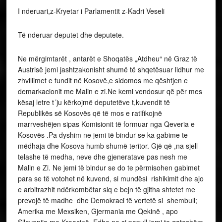
I nderuari,z-Kryetar i Parlamentit z-Kadri Veseli
Të nderuar deputet dhe deputete.
Ne mërgimtarët , antarët e Shoqatës „Atdheu“ në Graz të
Austrisë jemi jashtzakonisht shumë të shqetësuar lidhur me
zhvillimet e fundit në Kosovë,e sidomos me qështjen e
demarkacionit me Malin e zi.Ne kemi vendosur që për mes
kësaj letre t´ju kërkojmë deputetëve t,kuvendit të
Republikës së Kosovës që të mos e ratifikojnë
marrveshëjen sipas Komisionit të formuar nga Qeveria e
Kosovës .Pa dyshim ne jemi të bindur se ka gabime te
mëdhaja dhe Kosova humb shumë teritor. Gjë që ,na sjell
telashe të medha, neve dhe gjeneratave pas nesh me
Malin e Zi. Ne jemi të bindur se do te përmisohen gabimet
para se të votohet në kuvend, si mundësi rishikimit dhe ajo
e arbitrazhit ndërkombëtar siq e bejn të gjitha shtetet me
prevojë të madhe dhe Demokraci të vertetë si shembull;
Amerika me Mexsiken, Gjermania me Qekinë , apo