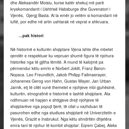
dhe Aleksandër Moisiu, kurse katër shekuj më parë
kryekomandanti i Ushtrisë Habsburge dhe Guvenatori i
Vjenës, Gjergj Basta. Ai la emër jo vetëm si komandant në
luftë, por edhe në artin ushtarak në veprat e shkruara.
…pak histori
Në historinë e kulturën shqiptare Vjena ishte dhe mbetet
qendër e respektuar ku vepruan shumë figura të njohura
historike nga të gjitha lëmitë. A mund të kalojmë pa
përmendur këtu emrin e Norbert Joklit, Franz Baron-
Nopsca. Leo Freundlich, Jakob Philipp Fallmaerayer,
Johanenes Gerog von Hahn, Gustav Mayer, Jan Urban
Jarnik, etj të cilët vunë themelet e njohjeve mbi gjuhësinë,
kulturën, etnografinë e historinë e lashtë shqiptare. Ata
ndihmuan në hapjen e shtigjeve drejt njohjeve të
shqiptarëve nga popujt tjerë, të cilat u vazhduan të
pasurohen edhe nga studiues shqiptarë në Univerzitetin e
Vjenës, Graziit e Insbrukut. Nga këtu shndritën dhjetëra
emra tani të njohur të kombit shqiptar: Eqrem Çabej, Aleks