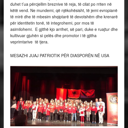
duhet t’ua përcjellim breznive të reja, të cilat po rriten në
këtë vend. Ne mundemi, që njëkohësisht, të jemi evropianë
të mirë dhe të mbesim shqiptarë të devotshëm dhe krenarë
për identitetin tonë, të integrohemi, por mos të
asimilohemi. E gjithë kjo arrihet, së pari, duke e ruajtur dhe
kultivuar gjuhën si çelës dhe promotor i të gjitha
veprimtarive të tjera.
MESAZHI JUAJ PATRIOTIK PËR DIASPORËN NË USA