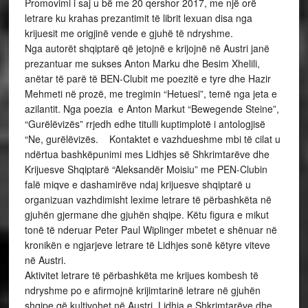
Promovimi i saj u bë me 20 qershor 2017, me një orë
letrare ku krahas prezantimit të librit lexuan disa nga
krijuesit me origjinë vende e gjuhë të ndryshme.
Nga autorët shqiptarë që jetojnë e krijojnë në Austri janë
prezantuar me sukses Anton Marku dhe Besim Xhelili,
anëtar të parë të BEN-Clubit me poezitë e tyre dhe Hazir
Mehmeti në prozë, me tregimin “Hetuesi”, temë nga jeta e
azilantit. Nga poezia e Anton Markut “Bewegende Steine”,
“Gurëlëvizës” rrjedh edhe titulli kuptimplotë i antologjisë
“Ne, gurëlëvizës. Kontaktet e vazhdueshme mbi të cilat u
ndërtua bashkëpunimi mes Lidhjes së Shkrimtarëve dhe
Krijuesve Shqiptarë “Aleksandër Moisiu” me PEN-Clubin
falë miqve e dashamirëve ndaj krijuesve shqiptarë u
organizuan vazhdimisht lexime letrare të përbashkëta në
gjuhën gjermane dhe gjuhën shqipe. Këtu figura e mikut
tonë të nderuar Peter Paul Wiplinger mbetet e shënuar në
kronikën e ngjarjeve letrare të Lidhjes sonë këtyre viteve
në Austri.
Aktivitet letrare të përbashkëta me krijues kombesh të
ndryshme po e afirmojnë krijimtarinë letrare në gjuhën
shqipe që kultivohet në Austri. Lidhja e Shkrimtarëve dhe