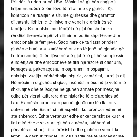
Prindër të nderuar në USA! Mësimi në gjuhën shqipe ju
krijon mundësinë fëmijëve të rriten me dy gjuhë. Kjo
kontribon në ruajtjen e shumë gjuhësisë dhe garanton
gjithashtu lidhjen e të rinjve me vendin e origjinës së
familjes. Komunikimi me fëmijët në gjuhën shqipe ka
rëndësi themelore për zhvillimin e botës shpirtërore dhe
emocionale të fëmijëve. Sado mirë që ta flasin prindërit
gjuhën e huaj, ata asnjëherë nuk do të jenë në gjendje që
t’u transmetojnë fëmijëve në atë gjuhë të gjithë kompleksin
e ndjenjave dhe emocioneve të tilla njerëzore si dashuria,
kënaqësia, pakënaqësia, mospranimi, mospajtimi,
dhimbja, vuajtja, përkëdhelja, siguria, zemërimi, urrejtja etj.
Në mësimin e gjuhës shqipe, nxënësit mësojnë jo vetëm të
shkruajnë dhe të lexojnë në gjuhën amtare por mësojnë
edhe për vlerat kulturore dhe historike të prejardhjes së
tyre. Ky mësim promovon pasuri gjuhësore të cilat nuk
duhen nënvleftësuar, si në aspektin kulturor por edhe në
atë shkencor. Është vërtetuar edhe shkencërisht se kush e
flet mirë dhe e shkruan gjuhën e nënës, atëherë ai
përvetëson shpejt dhe tërësisht edhe gjuhën e vendit ku
jeton. Të dashur prindër, nuk ka asgjë më të rëndësishme