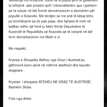
Sllovenija me Kroacinë. Edhe ne si popull jemi te gateshëm
ta luftojmë qdo presion qoft i mbrendëshëm apo i jashtem
pë ta votuar në kët formë demokracionin e damshëm për
popullin e Kosovës. Me bindjen se me anë të kësaj letre,
po kontribojmë sa do pak paqe, dhe fqinjesi të mirë në
ballkan edhe një herë ju bëjm thirrje Deputetëve të
Kuvendit të Republikës së Kosovës që të votojnë në kët
form demarkacionin me Malin e zi.
Me respekt..
Kryesia e Shoqatës Atdheu nga Grazi i Austrisë,ku
gjithmonë kann qenë në ndihmë atedheut dhe kauzës
shqiptare .
Kryetari i shoqates ATDHEU NE GRAZ TË AUSTRISË,
Bashkim Shala.
Foto nga Arkivi