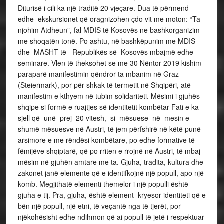
Diturisë i cili ka një traditë 20 vjeçare. Dua të përmend
edhe ekskursionet që oragnizohen çdo vit me moton: “Ta
njohim Atdheun”, fal MDIS të Kosovës ne bashkorganizim
me shoqatën tonë. Po ashtu, në bashkëpunim me MDIS
dhe MASHT të Republikës së Kosovës mbajmë edhe
seminare. Vlen të theksohet se me 30 Nëntor 2019 kishim
paraparë manifestimin qëndror ta mbanim në Graz
(Steiermark), por për shkak të termetit në Shqipëri, atë
manifestim e kthyem në tubim solidariteti. Mësimi i gjuhës
shqipe si formë e ruajtjes së identitetit kombëtar Fati e ka
sjell që unë prej 20 vitesh, si mësuese në mesin e
shumë mësuesve në Austri, të jem përfshirë në këtë punë
arsimore e me rëndësi kombëtare, po edhe formative të
fëmijëve shqiptarë, që po rriten e rrojnë në Austri, të mbaj
mësim në gjuhën amtare me ta. Gjuha, tradita, kultura dhe
zakonet janë elemente që e identifkojnë një popull, apo një
komb. Megjithatë elementi themelor i një populli është
gjuha e tij. Pra, gjuha, është element kryesor identiteti që e
bën një popull, një etni, të veçantë nga të tjerët, por
njëkohësisht edhe ndihmon që ai popull të jetë i respektuar