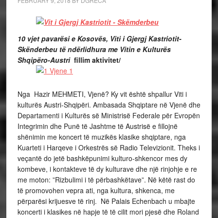
FEBRUARY 9, 2018
BY
DGRECA
10 vjet pavarësi e Kosovës, Viti i Gjergj Kastriotit-
Skënderbeu të ndërlidhura me Vitin e Kulturës
Shqipëro-Austri
fillim aktivitet/
Nga Hazir MEHMETI, Vjenë? Ky vit është shpallur Viti i
kulturës Austri-Shqipëri. Ambasada Shqiptare në Vjenë dhe
Departamenti i Kulturës së Ministrisë Federale për Evropën
Integrimin dhe Punë të Jashtme të Austrisë e fillojnë
shënimin me koncert të muzikës klasike shqiptare, nga
Kuarteti i Harqeve i Orkestrës së Radio Televizionit. Theks i
veçantë do jetë bashkëpunimi kulturo-shkencor mes dy
kombeve, i kontakteve të dy kulturave dhe një rinjohje e re
me moton: ”Rizbulimi i të përbashkëtave”. Në këtë rast do
të promovohen vepra ati, nga kultura, shkenca, me
përparësi krijuesve të rinj. Në Palais Echenbach u mbajte
koncerti i klasikes në hapje të të cilit mori pjesë dhe Roland