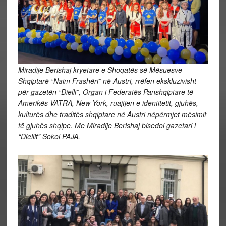
Miradije Berishaj kryetare e Shoqatës së Mësuesve
Shqiptarë “Naim Frashëri” në Austri, rrëfen ekskluzivisht
për gazetën “Dielli”, Organ i Federatës Panshqiptare të
Amerikës VATRA, New York, ruajtjen e identitetit, gjuhës,
kulturës dhe traditës shqiptare në Austri nëpërmjet mësimit
të gjuhës shqipe. Me Miradije Berishaj bisedoi gazetari i
“Diellit” Sokol PAJA.