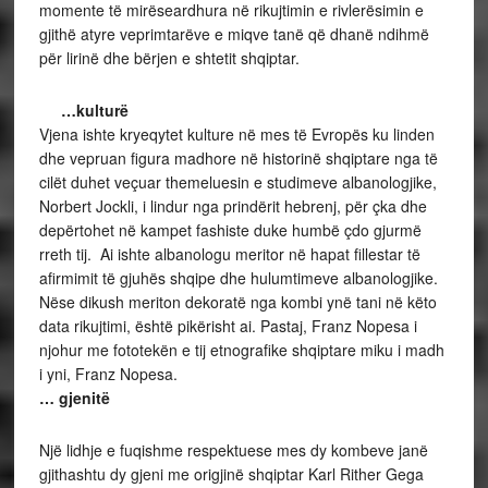
momente të mirëseardhura në rikujtimin e rivlerësimin e
gjithë atyre veprimtarëve e miqve tanë që dhanë ndihmë
për lirinë dhe bërjen e shtetit shqiptar.
…kulturë
Vjena ishte kryeqytet kulture në mes të Evropës ku linden
dhe vepruan figura madhore në historinë shqiptare nga të
cilët duhet veçuar themeluesin e studimeve albanologjike,
Norbert Jockli, i lindur nga prindërit hebrenj, për çka dhe
depërtohet në kampet fashiste duke humbë çdo gjurmë
rreth tij. Ai ishte albanologu meritor në hapat fillestar të
afirmimit të gjuhës shqipe dhe hulumtimeve albanologjike.
Nëse dikush meriton dekoratë nga kombi ynë tani në këto
data rikujtimi, është pikërisht ai. Pastaj, Franz Nopesa i
njohur me fototekën e tij etnografike shqiptare miku i madh
i yni, Franz Nopesa.
… gjenitë
Një lidhje e fuqishme respektuese mes dy kombeve janë
gjithashtu dy gjeni me origjinë shqiptar Karl Rither Gega