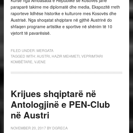
Kurse nga Ambasada e Republikë së Kosovës janë
paraparë takime me diplomatë dhe media, Ekspozitë rreth
raporteve lidhëse historike e kulturore mes Kosovës dhe
Austrisë. Nga shoqatat shqiptare në gjithë Austrinë do
shfaqen programe artistike e sportive në shënim të 10
vjetorit të pavarësisë.
FILED UNDER:
MERGATA
TAGGED WITH:
AUSTRI
,
HAZIR MEHMETI
,
VEPRIMTARI
KOMBËTARE
,
VJENE
Krijues shqiptarë në
Antologjinë e PEN-Club
në Austri
NOVEMBER 20, 2017
BY
DGRECA