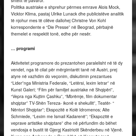
shtetit të pavarur.
Politika austriake e shprehur përmes emrave Alois Mock,
Vicktor Klima, pastaj Ulrike Lunack dhe publicistëve analitik
të njohur mes të cilëve dallohej Christne Von Kohl
korrespondente e “Die Presse” në Beograd, përbajnë
themelet e respektit tonë, edhe për nesër.
… programi
Aktivitetet programore do prezantohen paralelisht në të dy
vendet, nga të cilat për mërgimtarët tanë në Austri, prej
atyre në vazhdim do veçonim, diskutimin prezantues
“Lider”nga Ministria Federale, “Letërsi, lexim letrar” në
Kunst Galeri; “Film për familjet austriake në Shqipëri”,
“Vepra nga Kujtim Çashku”, “Mbrëmje, film dokumentar
shqiptar” TV-Shën Tereza- ikonë e shekullit”, Teatër- “
Nëntori Shqiptar”; Ekspozitë e Kolë Idromenos; Alte
Schmiede, “Lexim me Ismail Kadarenë”; “Ekspozitë e
veprave artistike shqiptare” dhe në përfundim do bëhet
vendosja e bustit të Gjergj Kastriotit Skënderbeu në Vjenë.