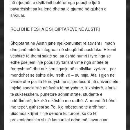
në rrjedhën e civilizimit botëror nga popujt e tjerë
pavarësisht sa ka lenë dhe sa lë gjurmë në gjuhën e
shkruar.
ROLI DHE PESHA E SHQIPTARËVE NË AUSTRI
Shqiptarët në Austri janë një komunitet relativisht i madh
dhe janë mirë te integruar në shoqërinë austriake. E kemi
vështirë të themi saktë se sa është numri i tyre nga se
edhe pse jemi një popull zyrtarisht vimë nga shtete të
“ndryshme” dhe nuk kemi qasje në statistikat zyrtare, por
mendohet se është diku rreth 70 – 80 mijë. Ata i gjen në
vende dhe pozita të ndryshme si: profesorë në universitete,
mjekë specialistë në fusha të ndryshme, inxhinierë, afarist
të suksesshëm, punëtorë administrate, studentë e
ndërtimtarë, teknikë e kështu me radhë. A mund të bëhet
me tepër, gjithsesi se Po. Kjo mbetet në të ardhmen.
Sidomos krijimi i një qendre kulturore, ku do të
prezentoheshim si një komunitet edhe më i avancuar.