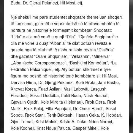
Buda, Dr. Gjergj Pekmezi, Hil Mosi, etj.
Një shekull më parë studentët shqiptarë themeluan shoqëri
të fuqishme, gjurmët e veprimtarisë së të cilave mbetën të
ndritura në historinë e formësimit kombëtar. Shoqatat:
“Liria” e cila më vonë u quajt “Dija”, “Djalëria Shqiptare” e
cila më vonë u quajt “Albania” të cilat botuan revista e
gazeta nga të cilat më të njohura ishin revista “Djalëria”
dhe gazetat “Ora e Shqipnisë”, “Vëllaznia”, “Minerva”
,,Albanische Corespondenze”, “Bashkimi Kombëtar”, “La
Fedration Balcanique”, etj. Aty botuan shkrimet e tyre
figura me peshë në historinë tonë kombëtare si: Hil Mosi,
Dervish Hima, Dr. Gjergj Pekmezi, Kolë Rrota, Jani Basho,
Xhevat Korça, Fuad Asllani, Vasil Laboviti, Lasgush
Poradeci, Sokrat Dodbiba, Irakli Buda, Nush Bushati,
Gjevalin Gjadri, Kolë Mirdita (Helenau), Rrok Gera, Rrok
Maliki, Rrok Kolaj, Filip Papajani, Dr. Omer Hamiti, Sokol
Sopoti, Rrok Stani, Terik Bekteshi, Hasan Ceka, K. Hobdari,
Gjon Temali, Krist Maloki, Kristo A. Dako, Ndoc Naraçi,
Kolë Kodheli, Krist Ndue Paluca, Gasper Mikeli, Kolë