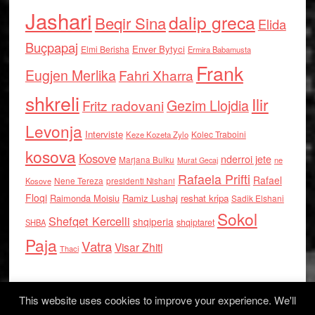
Jashari
dalip greca
Beqir Sina
Elida
Buçpapaj
Enver Bytyci
Elmi Berisha
Ermira Babamusta
Frank
Eugjen Merlika
Fahri Xharra
shkreli
Ilir
Gezim Llojdia
Fritz radovani
Levonja
Interviste
Kolec Traboini
Keze Kozeta Zylo
kosova
Kosove
nderroi jete
Marjana Bulku
ne
Murat Gecaj
Rafaela Prifti
Rafael
Nene Tereza
Kosove
presidenti Nishani
Floqi
Raimonda Moisiu
Ramiz Lushaj
reshat kripa
Sadik Elshani
Sokol
Shefqet Kercelli
shqiperia
shqiptaret
SHBA
Paja
Vatra
Visar Zhiti
Thaci
This website uses cookies to improve your experience. We'll