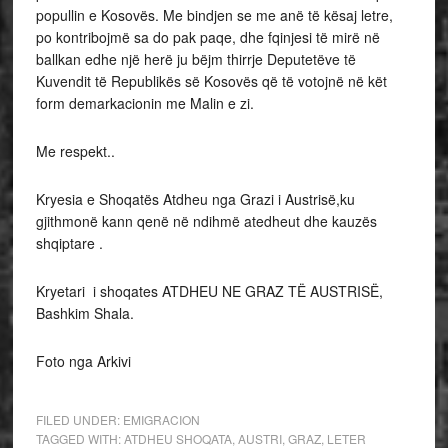
popullin e Kosovës. Me bindjen se me anë të kësaj letre,
po kontribojmë sa do pak paqe, dhe fqinjesi të mirë në
ballkan edhe një herë ju bëjm thirrje Deputetëve të
Kuvendit të Republikës së Kosovës që të votojnë në kët
form demarkacionin me Malin e zi.
Me respekt..
Kryesia e Shoqatës Atdheu nga Grazi i Austrisë,ku
gjithmonë kann qenë në ndihmë atedheut dhe kauzës
shqiptare .
Kryetari i shoqates ATDHEU NE GRAZ TË AUSTRISË,
Bashkim Shala.
Foto nga Arkivi
FILED UNDER:
EMIGRACION
TAGGED WITH:
ATDHEU SHOQATA
,
AUSTRI
,
GRAZ
,
LETER