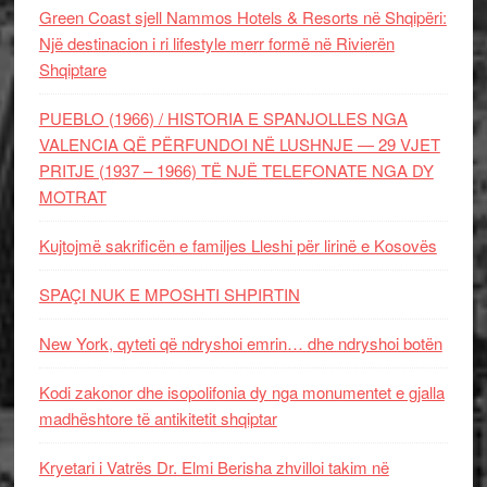
Green Coast sjell Nammos Hotels & Resorts në Shqipëri:
Një destinacion i ri lifestyle merr formë në Rivierën
Shqiptare
PUEBLO (1966) / HISTORIA E SPANJOLLES NGA
VALENCIA QË PËRFUNDOI NË LUSHNJE — 29 VJET
PRITJE (1937 – 1966) TË NJË TELEFONATE NGA DY
MOTRAT
Kujtojmë sakrificën e familjes Lleshi për lirinë e Kosovës
SPAÇI NUK E MPOSHTI SHPIRTIN
New York, qyteti që ndryshoi emrin… dhe ndryshoi botën
Kodi zakonor dhe isopolifonia dy nga monumentet e gjalla
madhështore të antikitetit shqiptar
Kryetari i Vatrës Dr. Elmi Berisha zhvilloi takim në