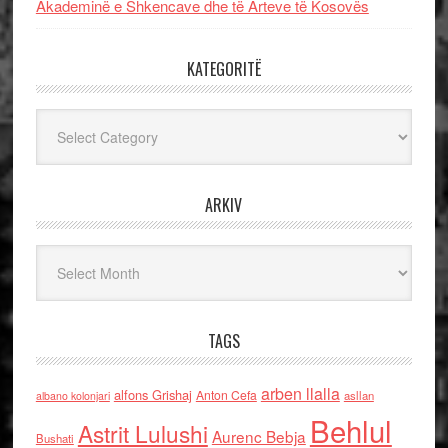
Akademinë e Shkencave dhe të Arteve të Kosovës
KATEGORITË
Kategoritë
ARKIV
Arkiv
TAGS
arben llalla
alfons Grishaj
Anton Cefa
asllan
albano kolonjari
Behlul
Astrit Lulushi
Aurenc Bebja
Bushati