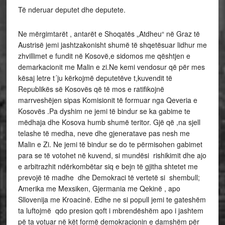
Të nderuar deputet dhe deputete.
Ne mërgimtarët , antarët e Shoqatës „Atdheu“ në Graz të
Austrisë jemi jashtzakonisht shumë të shqetësuar lidhur me
zhvillimet e fundit në Kosovë,e sidomos me qështjen e
demarkacionit me Malin e zi.Ne kemi vendosur që për mes
kësaj letre t´ju kërkojmë deputetëve t,kuvendit të
Republikës së Kosovës që të mos e ratifikojnë
marrveshëjen sipas Komisionit të formuar nga Qeveria e
Kosovës .Pa dyshim ne jemi të bindur se ka gabime te
mëdhaja dhe Kosova humb shumë teritor. Gjë që ,na sjell
telashe të medha, neve dhe gjeneratave pas nesh me
Malin e Zi. Ne jemi të bindur se do te përmisohen gabimet
para se të votohet në kuvend, si mundësi rishikimit dhe ajo
e arbitrazhit ndërkombëtar siq e bejn të gjitha shtetet me
prevojë të madhe dhe Demokraci të vertetë si shembull;
Amerika me Mexsiken, Gjermania me Qekinë , apo
Sllovenija me Kroacinë. Edhe ne si popull jemi te gateshëm
ta luftojmë qdo presion qoft i mbrendëshëm apo i jashtem
pë ta votuar në kët formë demokracionin e damshëm për