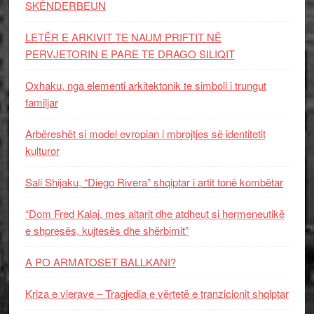
SKËNDERBEUN
LETËR E ARKIVIT TE NAUM PRIFTIT NË
PERVJETORIN E PARE TE DRAGO SILIQIT
Oxhaku, nga elementi arkitektonik te simboli i trungut
familjar
Arbëreshët si model evropian i mbrojtjes së identitetit
kulturor
Sali Shijaku, “Diego Rivera” shqiptar i artit tonë kombëtar
“Dom Fred Kalaj, mes altarit dhe atdheut si hermeneutikë
e shpresës, kujtesës dhe shërbimit”
A PO ARMATOSET BALLKANI?
Kriza e vlerave – Tragjedia e vërtetë e tranzicionit shqiptar