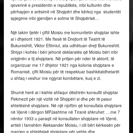
Shumë herë ai i kishte shfaqur dëshirën konsullit shqiptar
Pekmezit për një vizitë në Shqipëri si dhe për të pasur
shtetësinë shqiptare. Në një njoftim që konsullata shqiptare
në Vjenë i dërgon MPJashtme në Tiranë shkruhet: …me 7
nëntor 1933 u paraqit në konsullaten shqiptare në Vjenë,
artisti i famshëm Aleksander Moisiu, i cili bëri kërkesën për
marrjen e shtetësisë shqiptare për vehte dhe
bashkëshorten Johanna Terwin Moisiu. Ky refuzoj gjithë
shtetësitë e tjera dhe dëshëron të pranohet vetëm si
shtetas shqiptar, siç ka qënë dhe familja e tij e dalun me
kohë prej Kavaje…
Me 14 mars 1934, mbreti Zog dekretoj dhenien e
shtetësisë çiftit Moisiu, duke i kërkuar më pas që të ishte
“MJESHTER I CEREMONISË”i mbretërisë, gjë të cilën
Moisiu e kundërshtoi me zëmërim. Por dhe para kësaj
ngjarje, në një festim të 28 nëntorit 1930, i ftuar nga
komuniteti shqiptar i Vjenës, ai do të shprehej: Kujdes,…
Monarkia pengon zhvillimin historik. Një sistem republikan,