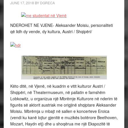
JUNE 17, 2018
BY
DGRECA
NDEROHET NE VJENE- Aleksander Moisiu, personaliteti
që lidh dy vende, dy kultura, Austri / Shqipëri/
Këto ditë, në Vjenë, në kuadrin e vitit kulturor Austri /
Shqipëri, në Theatermuseum, në pallatin e famshëm
Lobkowitz, u organizua një Mbrëmje Kulturore në nderim të
figurës së aktorit austriak me origjinë shqiptare Aleksander
Moisiu. Mbrëmja u mbajt në sallen e koncerteve Eroica
(vendi ku kanë lojtur gjenitë e muzikës botërore Beethoven,
Mozart, Haydn etj) dhe u shoqërua me një Ekspozitë të