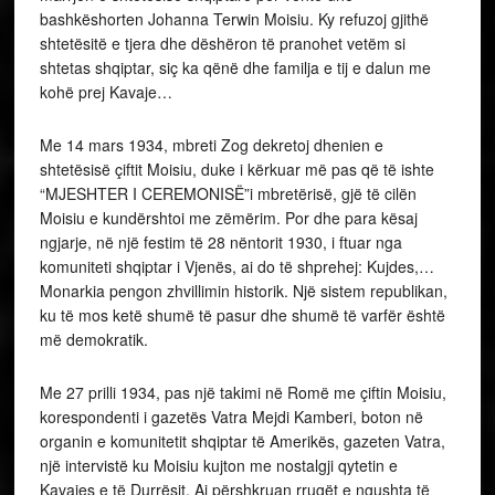
ku të mos ketë shumë të pasur dhe shumë të varfër është
më demokratik.
Me 27 prilli 1934, pas një takimi në Romë me çiftin Moisiu,
korespondenti i gazetës Vatra Mejdi Kamberi, boton në
organin e komunitetit shqiptar të Amerikës, gazeten Vatra,
një intervistë ku Moisiu kujton me nostalgji qytetin e
Kavajes e të Durrësit. Ai përshkruan rrugët e ngushta të
Kavajës…tregon për Kishen e Xhaminë. Kujton Durrësin ku
kishte bërë shkollën fillore, largimin nga Kavaja kur ishte 7
vjeç e rikthimin pas 10 vitesh për dasmën e motres
Melanie…
Kurdoherë, shqiptarët kanë vlerësuan me krenari këtë
figurë madhore të artit skenik botëror duke e nderuar atë
me titujt më të lartë kombëtarë si dhe e përjetësuar emrin e
tij në Institucione, Organizata, Shoqata të ndryshme
kulturore, mbrenda vendit dhe në diasporë, si dhe rrugë e
sheshe në të gjitha trevat shqiptare.