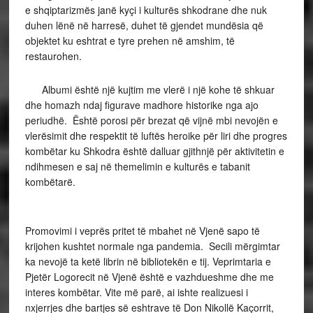
e shqiptarizmës janë kyçi i kulturës shkodrane dhe nuk
duhen lënë në harresë, duhet të gjendet mundësia që
objektet ku eshtrat e tyre prehen në amshim, të
restaurohen.
Albumi është një kujtim me vlerë i një kohe të shkuar
dhe homazh ndaj figurave madhore historike nga ajo
periudhë. Është porosi për brezat që vijnë mbi nevojën e
vlerësimit dhe respektit të luftës heroike për liri dhe progres
kombëtar ku Shkodra është dalluar gjithnjë për aktivitetin e
ndihmesen e saj në themelimin e kulturës e tabanit
kombëtarë.
Promovimi i veprës pritet të mbahet në Vjenë sapo të
krijohen kushtet normale nga pandemia. Secili mërgimtar
ka nevojë ta ketë librin në bibliotekën e tij. Veprimtaria e
Pjetër Logorecit në Vjenë është e vazhdueshme dhe me
interes kombëtar. Vite më parë, ai ishte realizuesi i
nxjerrjes dhe bartjes së eshtrave të Don Nikollë Kaçorrit,