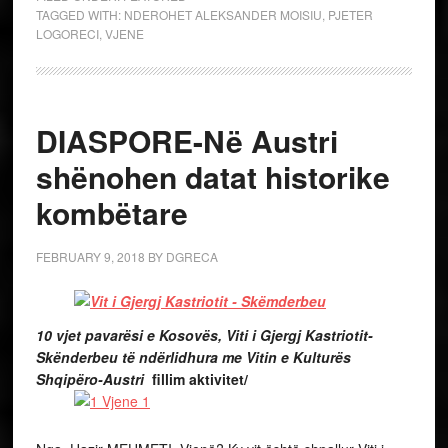
10 vjet pavarësi e Kosovës, Viti i Gjergj Kastriotit-
Skënderbeu të ndërlidhura me Vitin e Kulturës
Shqipëro-Austri
fillim aktivitet/
Nga Hazir MEHMETI, Vjenë? Ky vit është shpallur Viti i
kulturës Austri-Shqipëri. Ambasada Shqiptare në Vjenë dhe
Departamenti i Kulturës së Ministrisë Federale për Evropën
Integrimin dhe Punë të Jashtme të Austrisë e fillojnë
shënimin me koncert të muzikës klasike shqiptare, nga
Kuarteti i Harqeve i Orkestrës së Radio Televizionit. Theks i
veçantë do jetë bashkëpunimi kulturo-shkencor mes dy
kombeve, i kontakteve të dy kulturave dhe një rinjohje e re
me moton: ”Rizbulimi i të përbashkëtave”. Në këtë rast do
të promovohen vepra ati, nga kultura, shkenca, me
përparësi krijuesve të rinj. Në Palais Echenbach u mbajte
koncerti i klasikes në hapje të të cilit mori pjesë dhe Roland
Bimo, Ambasadori i Shqipërisë në Austri. Ishin të ftuar dhe