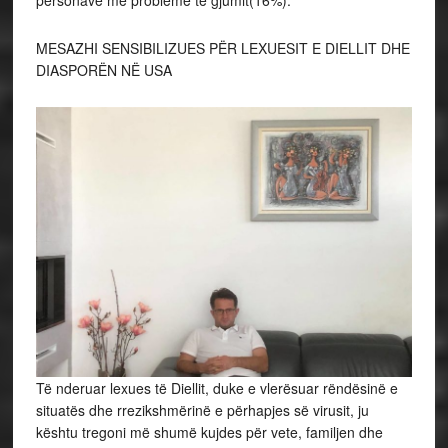
MESAZHI SENSIBILIZUES PËR LEXUESIT E DIELLIT DHE
DIASPORËN NË USA
Të nderuar lexues të Diellit, duke e vlerësuar rëndësinë e
situatës dhe rrezikshmërinë e përhapjes së virusit, ju
kështu tregoni më shumë kujdes për vete, familjen dhe