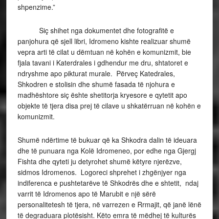
shpenzime.”
Siç shihet nga dokumentet dhe fotografitë e
panjohura që sjell libri, Idromeno kishte realizuar shumë
vepra arti të cilat u dëmtuan në kohën e komunizmit, bie
fjala tavani i Katerdrales i gdhendur me dru, shtatoret e
ndryshme apo pikturat murale. Përveç Katedrales,
Shkodren e stolisin dhe shumë fasada të njohura e
madhështore siç ështe shetitorja kryesore e qytetit apo
objekte të tjera disa prej të cilave u shkatërruan në kohën e
komunizmit.
Shumë ndërtime të bukuar që ka Shkodra dalin të ideuara
dhe të punuara nga Kolë Idromeneo, por edhe nga Gjergj
Fishta dhe qyteti ju detyrohet shumë këtyre njerëzve,
sidmos Idromenos. Logoreci shprehet i zhgënjyer nga
indiferenca e pushtetarëve të Shkodrës dhe e shtetit, ndaj
varrit të Idromenos apo të Marubit e një sërë
personalitetesh të tjera, në varrezen e Rrmajit, që janë lënë
të degraduara plotësisht. Këto emra të mëdhej të kulturës