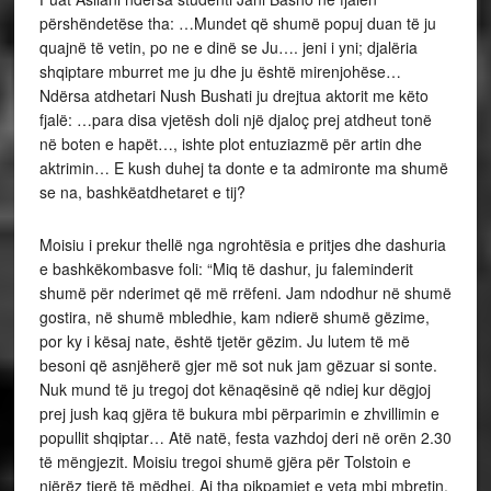
gostira, në shumë mbledhie, kam ndierë shumë gëzime,
por ky i kësaj nate, është tjetër gëzim. Ju lutem të më
besoni që asnjëherë gjer më sot nuk jam gëzuar si sonte.
Nuk mund të ju tregoj dot kënaqësinë që ndiej kur dëgjoj
prej jush kaq gjëra të bukura mbi përparimin e zhvillimin e
popullit shqiptar… Atë natë, festa vazhdoj deri në orën 2.30
të mëngjezit. Moisiu tregoi shumë gjëra për Tolstoin e
njërëz tjerë të mëdhej. Ai tha pikpamjet e veta mbi mbretin,
qeverinë e presidentin e republikës, mbi kulturën dhe
përhapjen e arësimit në Shqipëri dhe kërkoj nga studentët
spjegime mbi gjendjen e sotme të Shqipërisë…
Një takim tjetër i çiftit Moisiu me komunitetin shqiptar ishte
ai i dhjetorit 1921. Me ftesë të Drejtorit të Teatrit të
Bukureshtit, Viktor Eftimiut, ata udhëtuan drejt Bukureshtit.
Shtypi i kohës i bëri jehonë deklaratës që Moisiu bëri mbi
origjinën e tij shqiptare. Në pritjen për nder të aktorit, të
organizuar me 17 dhjetor 1921 nga kolonia shqiptare e
Romanisë, çifti Moisiu për të respektuar bashkëatdhetarët
u shfaq i veshur me ngjyrat kombëtare, kuq e zi.