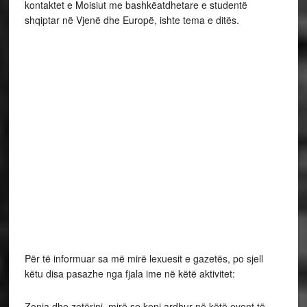
kontaktet e Moisiut me bashkëatdhetare e studentë
shqiptar në Vjenë dhe Europë, ishte tema e ditës.
Për të informuar sa më mirë lexuesit e gazetës, po sjell
këtu disa pasazhe nga fjala ime në këtë aktivitet:
Zonja dhe zotërinj, mirë se keni ardhur në këtë event të
veçantë, për gjeniun e skenës gjermane dhe botërore,
ALEKSANDER MOIUN, një figurë që, sikurse Gjergj
Kastrioti e Nënë Tereza, bën krenar çdo shqiptar. Shërbej
viti i Kulturës Austri Shqipëri, që në bashkëpunim me
Ambasaden Shqiptare në Vjenë dhe Muzeun e Teatrit, të
organizojmë këtë aktivitet ku emëruesi i përbashkët që lidh
dy kulturat e vendet tona, është origjina shqiptare e aktorit
austriak Aleksander Moisiu.
Siç e shikoni, në sallë janë të vendosura objektet personale
të aktorit, pronë e Muzeut Kombëtar të Teatrit austriak,
shumë nga të cilët së bashku me dokumenta shkresorë