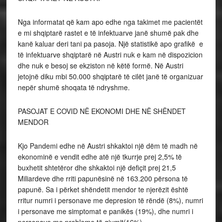
Nga informatat që kam apo edhe nga takimet me pacientët
e mi shqiptarë rastet e të infektuarve janë shumë pak dhe
kanë kaluar deri tani pa pasoja. Një statistikë apo grafikë e
të infektuarve shqiptarë në Austri nuk e kam në dispozicion
dhe nuk e besoj se ekziston në këtë formë. Në Austri
jetojnë diku mbi 50.000 shqiptarë të cilët janë të organizuar
nepër shumë shoqata të ndryshme.
PASOJAT E COVID NË EKONOMI DHE NË SHËNDET
MENDOR
Kjo Pandemi edhe në Austri shkaktoi një dëm të madh në
ekonominë e vendit edhe atë një tkurrje prej 2,5% të
buxhetit shtetëror dhe shkaktoi një defiçit prej 21,5
Miliardeve dhe rriti papunësinë në 163.200 përsona të
papunë. Sa i përket shëndetit mendor te njerëzit është
rritur numri i personave me depresion të rëndë (8%), numri
i personave me simptomat e panikës (19%), dhe numri i
personave me probleme të gjumit(16%).