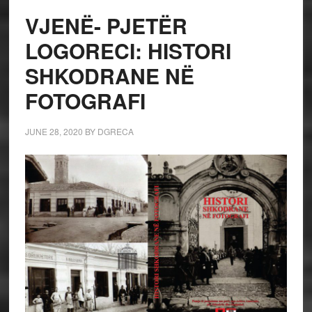
VJENË- PJETËR
LOGORECI: HISTORI
SHKODRANE NË
FOTOGRAFI
JUNE 28, 2020
BY
DGRECA