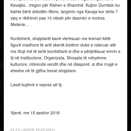
Lavdi kujtimit e vepres së tij.
Vjenë, me 15 qeshor 2018
FILED UNDER:
FEATURED
TAGGED WITH:
NDEROHET ALEKSANDER MOISIU
,
PJETER
LOGORECI
,
VJENE
DIASPORE-Në Austri
shënohen datat historike
kombëtare
FEBRUARY 9, 2018
BY
DGRECA