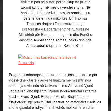
shikimin pas në histori për të rikujtuar pikat e
takimit kulturor në mes dy vendeve tona. Në
hapje të mbrëmjes kulturore, të pranishmit u
përshëndeten nga mikpritësi Dr. Thomas
Trabitsch drejtor i Teatermuzeut, nga
Drejtoresha e Departamentit të Kulturës në
Ministrinë për Europen, Integrimin dhe Punët e
Jashtme Ambasadorja Teresa Indjein dhe nga
Ambasadori shqiptar z. Roland Bimo.
Programi i mbrëmjes u pasurua me pjesë koncertale për
violinë dhe kitarrë klasike të luajtura me mjeshtri nga
studentja e violinës në Universitetin e Arteve në Vjenë
Janela Nini dhe mjeshtri i njohur ndërkombëtar i kitarrës
klasike Franz Gjoni. Referati “Moisiu, Shqipëria dhe
Shqiptarët”, një punim i imi i bazuar në materialet e arkivës
si dhe gazetat e ndryshme të kohës mbi karrieren dhe