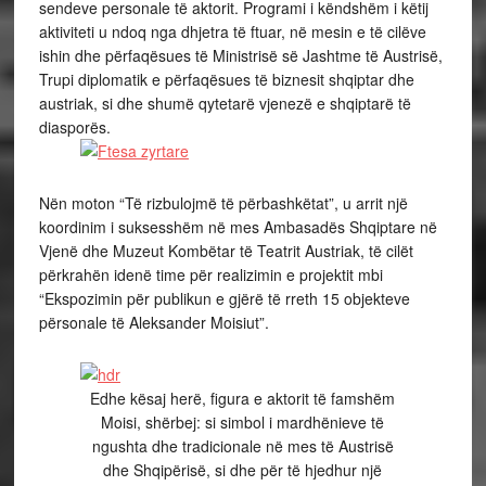
sendeve personale të aktorit. Programi i këndshëm i këtij
aktiviteti u ndoq nga dhjetra të ftuar, në mesin e të cilëve
ishin dhe përfaqësues të Ministrisë së Jashtme të Austrisë,
Trupi diplomatik e përfaqësues të biznesit shqiptar dhe
austriak, si dhe shumë qytetarë vjenezë e shqiptarë të
diasporës.
Nën moton “Të rizbulojmë të përbashkëtat”, u arrit një
koordinim i suksesshëm në mes Ambasadës Shqiptare në
Vjenë dhe Muzeut Kombëtar të Teatrit Austriak, të cilët
përkrahën idenë time për realizimin e projektit mbi
“Ekspozimin për publikun e gjërë të rreth 15 objekteve
përsonale të Aleksander Moisiut”.
Edhe kësaj herë, figura e aktorit të famshëm
Moisi, shërbej: si simbol i mardhënieve të
ngushta dhe tradicionale në mes të Austrisë
dhe Shqipërisë, si dhe për të hjedhur një