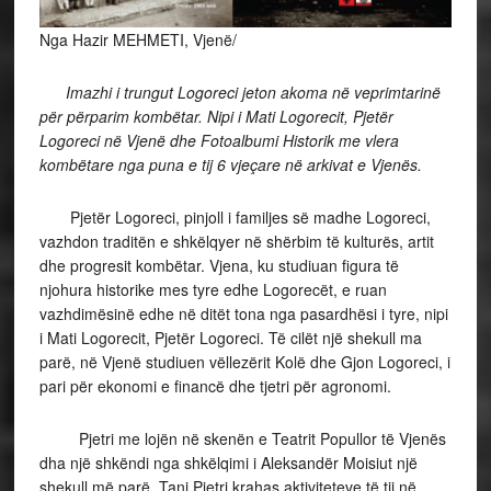
Nga Hazir MEHMETI, Vjenë/
Imazhi i trungut Logoreci jeton akoma në veprimtarinë
për përparim kombëtar. Nipi i Mati Logorecit, Pjetër
Logoreci në Vjenë dhe Fotoalbumi Historik me vlera
kombëtare nga puna e tij 6 vjeçare në arkivat e Vjenës.
Pjetër Logoreci, pinjoll i familjes së madhe Logoreci,
vazhdon traditën e shkëlqyer në shërbim të kulturës, artit
dhe progresit kombëtar. Vjena, ku studiuan figura të
njohura historike mes tyre edhe Logorecët, e ruan
vazhdimësinë edhe në ditët tona nga pasardhësi i tyre, nipi
i Mati Logorecit, Pjetër Logoreci. Të cilët një shekull ma
parë, në Vjenë studiuen vëllezërit Kolë dhe Gjon Logoreci, i
pari për ekonomi e financë dhe tjetri për agronomi.
Pjetri me lojën në skenën e Teatrit Popullor të Vjenës
dha një shkëndi nga shkëlqimi i Aleksandër Moisiut një
shekull më parë. Tani Pjetri krahas aktiviteteve të tij në