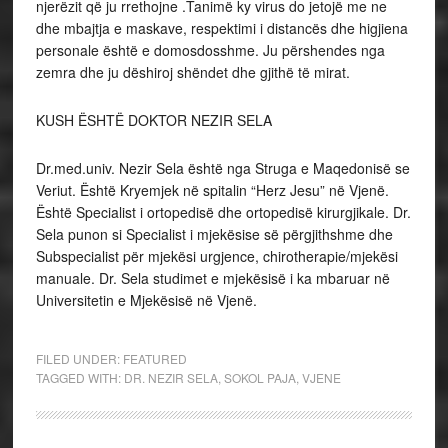
njerëzit që ju rrethojne .Tanimë ky virus do jetojë me ne
dhe mbajtja e maskave, respektimi i distancës dhe higjiena
personale është e domosdosshme. Ju përshendes nga
zemra dhe ju dëshiroj shëndet dhe gjithë të mirat.
KUSH ËSHTË DOKTOR NEZIR SELA
Dr.med.univ. Nezir Sela është nga Struga e Maqedonisë se
Veriut. Është Kryemjek në spitalin “Herz Jesu” në Vjenë.
Është Specialist i ortopedisë dhe ortopedisë kirurgjikale. Dr.
Sela punon si Specialist i mjekësise së përgjithshme dhe
Subspecialist për mjekësi urgjence, chirotherapie/mjekësi
manuale. Dr. Sela studimet e mjekësisë i ka mbaruar në
Universitetin e Mjekësisë në Vjenë.
FILED UNDER:
FEATURED
TAGGED WITH:
DR. NEZIR SELA
,
SOKOL PAJA
,
VJENE