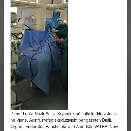
Dr.med.univ. Nezir Sela, Kryemjek në spitalin “Herz Jesu”
në Vjenë, Austri, rrëfen ekskluzivisht për gazetën Dielli,
Organ i Federatës Panshqiptare të Amerikës VATRA, New