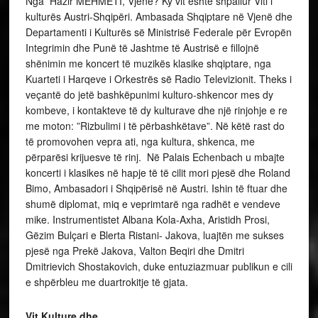
shumë diplomat, miq e veprimtarë nga radhët e vendeve
mike. Instrumentistet Albana Kola-Axha, Aristidh Prosi,
Gëzim Bulçari e Blerta Ristani- Jakova, luajtën me sukses
pjesë nga Prekë Jakova, Valton Beqiri dhe Dmitri
Dmitrievich Shostakovich, duke entuziazmuar publikun e cili
e shpërbleu me duartrokitje të gjata.
Vit Kulture dhe …
I gjithë aktiviteti do jetë gjithashtu i lidhur me 550 vjetori i
vdekjes së Gjergj Kastriotit Skënderbeu dhe 10 vjet
pavarësi e Kosovë të cilat do shënohen me shumë
aktivitete në Austri të organizuara nga Ambasada e
Republikës së Shqipërisë dhe Ambasada e Kosovë në
koordinim me vendorët dhe shoqatat shqiptare. Të dy
ambasadorët z.Roland Bimo dhe z.Sami Ukelli, me rrethet
e tyre përcaktuan strukturë e programit duke
bashkërenduar veprimet me institucionet vendore. Këto dy
data historike dhe Viti i Kulturës Shqipëri Austri, jenë
momente të mirëseardhura në rikujtimin e rivlerësimin e