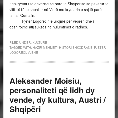
nënkryetarit të qeverisë së parë të Shqipërisë së pavarur të
vitit 1912, e shpallur në Vlorë me kryetarin e saj të parë
Ismail Qemalin.
Pjeter Logorecin e urojmë për veprën dhe i
dëshirojmë atij sukses në hulumtimet e radhës.
FILED UNDER:
KULTURE
TAGGED WITH:
HAZIR MEHMETI
,
HISTORI SHKODRANE
,
PJETER
LOGORECI
,
VJENE
Aleksander Moisiu,
personaliteti që lidh dy
vende, dy kultura, Austri /
Shqipëri