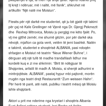
Shqipnies, artistit të madh A. Moisiu, si shenjë adhurimi e
mirënjojtësie. ALBANIA”, pastaj hypur mbi pajtonë, morën
rrugën nga teatri drejt Restaurantit “Zum weissen Hahn”.
Për herë të parë, atë natë, publiku i teatrit mësoj që Moisiu
ishte shqiptarë.
Aktori u prit me nderime nga kryetari i shoqëris Albania
Fuat Asllani ndërsa studenti Jani Basho në fjalën
përshëndetëse tha: …Mundet që shumë popuj duan të ju
quajnë të vetin, po ne e dinë se Ju…. jeni i yni; djalëria
shqiptare mburret me ju dhe ju është mirenjohëse…
Ndërsa atdhetari Nush Bushati ju drejtua aktorit me këto
fjalë: …para disa vjetësh doli një djaloç prej atdheut tonë
në boten e hapët…, ishte plot entuziazmë për artin dhe
aktrimin… E kush duhej ta donte e ta admironte ma shumë
se na, bashkëatdhetaret e tij?
Moisiu i prekur thellë nga ngrohtësia e pritjes dhe dashuria
e bashkëkombasve foli: “Miq të dashur, ju faleminderit
shumë për nderimet që më rrëfeni. Jam ndodhur në shumë