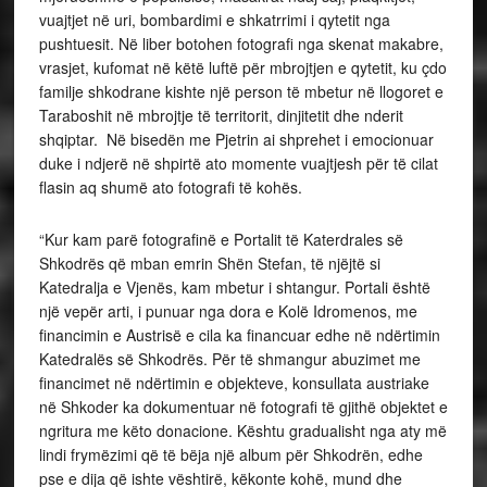
vuajtjet në uri, bombardimi e shkatrrimi i qytetit nga
pushtuesit. Në liber botohen fotografi nga skenat makabre,
vrasjet, kufomat në këtë luftë për mbrojtjen e qytetit, ku çdo
familje shkodrane kishte një person të mbetur në llogoret e
Taraboshit në mbrojtje të territorit, dinjitetit dhe nderit
shqiptar. Në bisedën me Pjetrin ai shprehet i emocionuar
duke i ndjerë në shpirtë ato momente vuajtjesh për të cilat
flasin aq shumë ato fotografi të kohës.
“Kur kam parë fotografinë e Portalit të Katerdrales së
Shkodrës që mban emrin Shën Stefan, të njëjtë si
Katedralja e Vjenës, kam mbetur i shtangur. Portali është
një vepër arti, i punuar nga dora e Kolë Idromenos, me
financimin e Austrisë e cila ka financuar edhe në ndërtimin
Katedralës së Shkodrës. Për të shmangur abuzimet me
financimet në ndërtimin e objekteve, konsullata austriake
në Shkoder ka dokumentuar në fotografi të gjithë objektet e
ngritura me këto donacione. Kështu gradualisht nga aty më
lindi frymëzimi që të bëja një album për Shkodrën, edhe
pse e dija që ishte vështirë, këkonte kohë, mund dhe