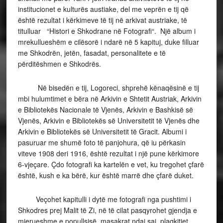
institucionet e kulturës austiake, del me veprën e tij që
është rezultat i kërkimeve të tij në arkivat austriake, të
titulluar “Histori e Shkodrane në Fotografi“. Një album i
mrekullueshëm e cilësorë i ndarë në 5 kapituj, duke filluar
me Shkodrën, jetën, fasadat, personalitete e të
përditëshmen e Shkodrës.
Në bisedën e tij, Logoreci, shprehë kënaqësinë e tij
mbi hulumtimet e bëra në Arkivin e Shtetit Austriak, Arkivin
e Bibliotekës Nacionale të Vjenës, Arkivin e Bashkisë së
Vjenës, Arkivin e Bibliotekës së Universitetit të Vjenës dhe
Arkivin e Bibliotekës së Universitetit të Gracit. Albumi i
pasuruar me shumë foto të panjohura, që iu përkasin
viteve 1908 deri 1916, është rezultat i një pune kërkimore
6-vjeçare. Çdo fotografi ka kartelën e vet, ku tregohet çfarë
është, kush e ka bërë, kur është marrë dhe çfarë duket.
Veçohet kapitulli i dytë me fotografi nga pushtimi i
Shkodres prej Malit të Zi, në të cilat pasqyrohet gjendja e
mjerueshme e popullsisë, masakrat ndaj saj, plaqkitjet,