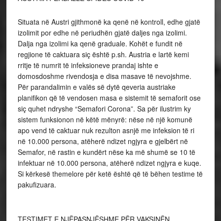
Situata në Austri gjithmonë ka qenë në kontroll, edhe gjatë
izolimit por edhe në periudhën gjatë daljes nga izolimi.
Dalja nga izolimi ka qenë graduale. Kohët e fundit në
regjione të caktuara siç është p.sh. Austria e lartë kemi
rritje të numrit të infeksioneve prandaj ishte e
domosdoshme rivendosja e disa masave të nevojshme.
Për parandalimin e valës së dytë qeveria austriake
planifikon që të vendosen masa e sistemit të semaforit ose
siç quhet ndryshe “Semafori Corona”. Sa për ilustrim ky
sistem funksionon në këtë mënyrë: nëse në një komunë
apo vend të caktuar nuk rezulton asnjë me infeksion të ri
në 10.000 persona, atëherë ndizet ngjyra e gjelbërt në
Semafor, në rastin e kundërt nëse ka më shumë se 10 të
infektuar në 10.000 persona, atëherë ndizet ngjyra e kuqe.
Si kërkesë themelore për ketë është që të bëhen testime të
pakufizuara.
TESTIMET E NJËPASNJËSHME PËR VAKSINËN