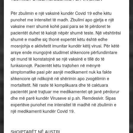
Për zbulimin e një vaksinë kundër Covid 19 edhe këtu
punohet me intensitet të madh. Zbulimi apo gjetja e një
vaksine merr shumë kohë pasi para se të përdoret te
pacientët duhet të kalojë nëpër shumë teste. Një vështirësi
shumë e madhe siç thonë expertët këtu është edhe
mosnjohja e aktivitetit imunitar kundër këtij virusi. Për këtë
arsye ende mungojnë studimet shkencore përfundimtare
që mund të konstatojnë se një vaksinë e tillë do të
funksionojë. Pacientët këtu trajtohen në mënyrë
simptomatike pasi për asnjë medikament nuk ka fakte
shkencore që ndikojnë në shërimin apo zvogëlimin e
mortalitetit. Në raste të komplikuara dhe të caktuara
pacientët janë trajtuar me medikamentet që janë përdorur
dhe më parë kundër Viruseve si p.sh. Remdesivir. Sipas
expertëve punohet me intensitet të madhë në zbulimin e
një medikamenti kundër Covid 19.
SHQIPTARËT NË AUSTRI