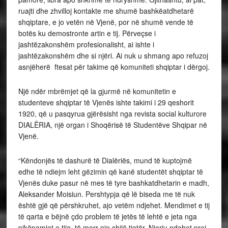
“Këndonjës të dashurë të Dialëriës, mund të kuptojmë
edhe të ndiejm leht gëzimin që kanë studentët shqiptar të
Vjenës duke pasur në mes të tyre bashkatdhetarin e madh,
Aleksander Moisiun. Pershtypja që lë biseda me të nuk
është gjë që përshkruhet, ajo vetëm ndjehet. Mendimet e tij
të qarta e bëjnë çdo problem të jetës të lehtë e jeta nga
pikëpamjet e tija, të merr nje shijë tjetër. Njeriu ndahet prej
tij krejt i ndëruar, më i naltë, më fisnik”, shkruhet në
artikullin “Një natë me Moisiun”.
Ftesës për një darkë me studentet, që ju bë gjatë një takimi
për çaj në Kafe Greilinger në Vjenë nga Dr. Gjergj Pekmezit
dhe Rexhep Mitrovica, Moisiu ju pergjigj me këto fjalë: Po,
vij me gjithë zemër, me shumë gëzim, por për darkë ska
nëvojë, mjafton ca gota verë, vetëm të jemi bashkë. Natën
e takimit, studentet e shoqërisë ALBANIA, pasi ndoqën
shfaqjen e Moisiut në teatrin “Neue Wiener Buhne”, i
dërguan atij një tufë të madhe trandafilash lidhur me
kordelë kuq e zi me shkrimin: “Birit të ndëgjuar të