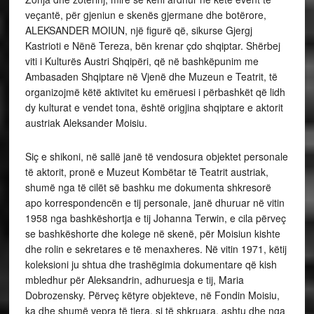
apo korrespondencën e tij personale, janë dhuruar në vitin
1958 nga bashkëshortja e tij Johanna Terwin, e cila përveç
se bashkëshorte dhe kolege në skenë, për Moisiun kishte
dhe rolin e sekretares e të menaxheres. Në vitin 1971, këtij
koleksioni ju shtua dhe trashëgimia dokumentare që kish
mbledhur për Aleksandrin, adhuruesja e tij, Maria
Dobrozensky. Përveç këtyre objekteve, në Fondin Moisiu,
ka dhe shumë vepra të tjera, si të shkruara, ashtu dhe nga
arti pamor të cilat mungojnë këtu, për arsye teknike apo
pse i përkasin koleksioneve private.
Si katër vjet më parë, pata fatin të isha shqiptari i parë që
pat kontakt me koleksionin e Moisiut dhe objektet
personale, për të cilat kam bërë disa botime në shtypin
periodik shqiptar, por sot, për mua është një ditë e veçantë,
pasi arrita të realizoj qëllimin tim, që objektet të
demostrohen dhe të vizitohen nga shumë shqiptarë.
Por kjo Ekspozitë u bë e mundur me ndihmen e personelit
të Muzeut e kryesisht të drejtorit Dr. Trabitsch si dhe