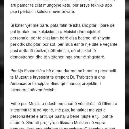
Ambasadorit shqiptar Bimo që financoj projektin. I
falenderoj përzemërsisht.
Edhe pse Moisiu u ndesh me shumë vështirësi në fillimet e
integrimit të tij në Vjenë, më pas, kontaktet me yjet e
përsonalitetet e artit, që pastaj u bënë miqtë e tij, i pat të
shumtë. Shumë prej tyre e fiksuan Moisiun në vepra
pamore, libra apo shkrime të ndryshme. Gjithashtu, ai pat,
ruajti dhe zhvilloj kontakte me shumë bashkëatdhetarë
shqiptare, e jo vetën në Vjenë, por në shumë vende të
botës ku demostronte artin e tij. Përveçse i
jashtëzakonshëm profesionalisht, ai ishte i
jashtëzakonshëm dhe si njëri. Ai nuk u shmang apo refuzoj
asnjëherë ftesat për takime që komuniteti shqiptar i dërgoj.
Një ndër mbrëmjet që la gjurmë në komunitetin e
studenteve shqiptar të Vjenës ishte takimi i 29 qeshorit
1920, që u pasqyrua gjërësisht nga revista social kulturore
DIALËRIA, një organ i Shoqërisë të Studentëve Shqipar në
Vjenë.