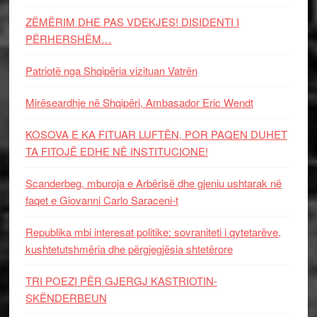
ZËMËRIM DHE PAS VDEKJES! DISIDENTI I
PËRHERSHËM…
Patriotë nga Shqipëria vizituan Vatrën
Mirëseardhje në Shqipëri, Ambasador Eric Wendt
KOSOVA E KA FITUAR LUFTËN, POR PAQEN DUHET
TA FITOJË EDHE NË INSTITUCIONE!
Scanderbeg, mburoja e Arbërisë dhe gjeniu ushtarak në
faqet e Giovanni Carlo Saraceni-t
Republika mbi interesat politike: sovraniteti i qytetarëve,
kushtetutshmëria dhe përgjegjësia shtetërore
TRI POEZI PËR GJERGJ KASTRIOTIN-
SKËNDERBEUN