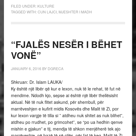
FILED UNDER:
KULTURE
TAGGED WITH:
CUN LAJCI
,
MJESHTER I MADH
“FJALËS NESËR I BËHET
VONË”
JANUARY 6, 2016
BY
DGRECA
Shkruan: Dr. Islam LAUKA/
Ky është një libër që kur e lexon, nuk të le rehat, të fut në
mendime. Ndodh kjo, sepse ai është një libër thellësisht
aktual. Në të nuk flitet askund, për shembull, për
marrëveshjen e kufirit midis Kosovës dhe Malit të Zi, por
kur lexon vargje të tilla si ” atdheu nuk shitet as nuk blihet”,
atdheu po rrudhet, po grimcohet”, se “po ua hedhin qenve
mishin e gjakun” e tij, mendja të shkon menjëherë tek ajo
marrëveshje, në bazë të së cilës, për fat të keq, Malit të Zi