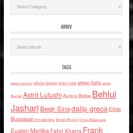
Kategoritë
ARKIV
Arkiv
TAGS
arben llalla
alfons Grishaj
Anton Cefa
asllan
albano kolonjari
Behlul
Astrit Lulushi
Aurenc Bebja
Bushati
Jashari
dalip greca
Beqir Sina
Elida
Buçpapaj
Enver Bytyci
Elmi Berisha
Ermira Babamusta
Frank
Eugjen Merlika
Fahri Xharra