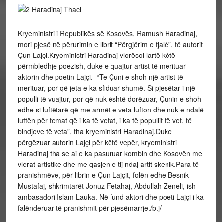
Kryeministri i Republikës së Kosovës, Ramush Haradinaj,
mori pjesë në përurimin e librit “Përgjërim e fjalë”, të autorit
Çun Lajçi.Kryeministri Haradinaj vlerësoi lartë këtë
përmbledhje poezish, duke e quajtur artist të merituar
aktorin dhe poetin Lajçi. “Te Çuni e shoh një artist të
merituar, por që jeta e ka sfiduar shumë. Si pjesëtar i një
populli të vuajtur, por që nuk është dorëzuar, Çunin e shoh
edhe si luftëtarë që me armët e veta lufton dhe nuk e ndalë
luftën për temat që i ka të vetat, i ka të popullit të vet, të
bindjeve të veta”, tha kryeministri Haradinaj.Duke
përgëzuar autorin Lajçi për këtë vepër, kryeministri
Haradinaj tha se ai e ka pasuruar kombin dhe Kosovën me
vlerat artistike dhe me qasjen e tij ndaj artit skenik.Para të
pranishmëve, për librin e Çun Lajçit, folën edhe Besnik
Mustafaj, shkrimtarët Jonuz Fetahaj, Abdullah Zeneli, ish-
ambasadori Islam Lauka. Në fund aktori dhe poeti Lajçi i ka
falënderuar të pranishmit për pjesëmarrje./b.j/