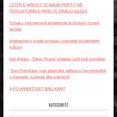
LETËR E ARKIVIT TE NAUM PRIFTIT NË
PERVJETORIN E PARE TE DRAGO SILIQIT
Oxhaku, nga elementi arkitektonik te simboli i trungut
familjar
Arbëreshët si model evropian i mbrojtjes së identitetit
kulturor
Sali Shijaku, “Diego Rivera” shqiptar i artit tonë kombëtar
“Dom Fred Kalaj, mes altarit dhe atdheut si hermeneutikë
e shpresës, kujtesës dhe shërbimit”
A PO ARMATOSET BALLKANI?
KATEGORITË