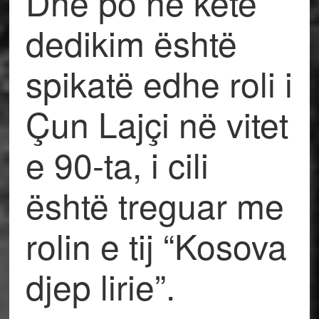
Dhe po në këtë
dedikim është
spikatë edhe roli i
Çun Lajçi në vitet
e 90-ta, i cili
është treguar me
rolin e tij “Kosova
djep lirie”.