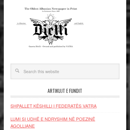
ARTIKUJT E FUNDIT
SHPALLET KËSHILLI I FEDERATËS VATRA
LUMI SI UDHË E NDRYSHIM NË POEZINË
AGOLLIANE