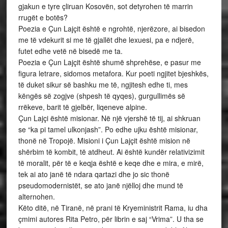
gjakun e tyre çliruan Kosovën, sot detyrohen të marrin
rrugët e botës?
Poezia e Çun Lajçit është e ngrohtë, njerëzore, ai bisedon
me të vdekurit si me të gjallët dhe lexuesi, pa e ndjerë,
futet edhe vetë në bisedë me ta.
Poezia e Çun Lajçit është shumë shprehëse, e pasur me
figura letrare, sidomos metafora. Kur poeti ngjitet bjeshkës,
të duket sikur së bashku me të, ngjitesh edhe ti, mes
këngës së zogjve (shpesh të qyqes), gurgullimës së
rrëkeve, barit të gjelbër, liqeneve alpine.
Çun Lajçi është misionar. Në një vjershë të tij, ai shkruan
se “ka pi tamel ulkonjash”. Po edhe ujku është misionar,
thonë në Tropojë. Misioni i Çun Lajçit është mision në
shërbim të kombit, të atdheut. Ai është kundër relativizimit
të moralit, për të e keqja është e keqe dhe e mira, e mirë,
tek ai ato janë të ndara qartazi dhe jo sic thonë
pseudomodernistët, se ato janë njëlloj dhe mund të
alternohen.
Këto ditë, në Tiranë, në prani të Kryeministrit Rama, iu dha
çmimi autores Rita Petro, për librin e saj “Vrima”. U tha se