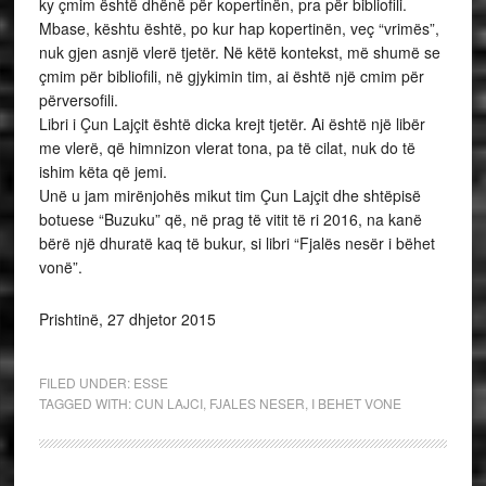
ky çmim është dhënë për kopertinën, pra për bibliofili.
Mbase, kështu është, po kur hap kopertinën, veç “vrimës”,
nuk gjen asnjë vlerë tjetër. Në këtë kontekst, më shumë se
çmim për bibliofili, në gjykimin tim, ai është një cmim për
përversofili.
Libri i Çun Lajçit është dicka krejt tjetër. Ai është një libër
me vlerë, që himnizon vlerat tona, pa të cilat, nuk do të
ishim këta që jemi.
Unë u jam mirënjohës mikut tim Çun Lajçit dhe shtëpisë
botuese “Buzuku” që, në prag të vitit të ri 2016, na kanë
bërë një dhuratë kaq të bukur, si libri “Fjalës nesër i bëhet
vonë”.
Prishtinë, 27 dhjetor 2015
FILED UNDER:
ESSE
TAGGED WITH:
CUN LAJCI
,
FJALES NESER
,
I BEHET VONE