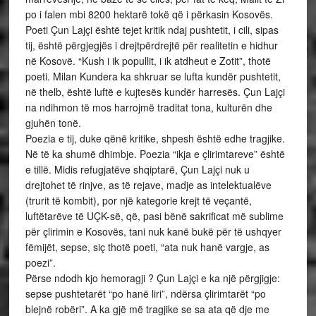
po i falen mbi 8200 hektarë tokë që i përkasin Kosovës.
Poeti Çun Lajçi është tejet kritik ndaj pushtetit, i cili, sipas
tij, është përgjegjës i drejtpërdrejtë për realitetin e hidhur
në Kosovë. “Kush i ik popullit, i ik atdheut e Zotit”, thotë
poeti. Milan Kundera ka shkruar se lufta kundër pushtetit,
në thelb, është luftë e kujtesës kundër harresës. Çun Lajçi
na ndihmon të mos harrojmë traditat tona, kulturën dhe
gjuhën tonë.
Poezia e tij, duke qënë kritike, shpesh është edhe tragjike.
Në të ka shumë dhimbje. Poezia “ikja e çlirimtareve” është
e tillë. Midis refugjatëve shqiptarë, Çun Lajçi nuk u
drejtohet të rinjve, as të rejave, madje as intelektualëve
(trurit të kombit), por një kategorie krejt të veçantë,
luftëtarëve të UÇK-së, që, pasi bënë sakrificat më sublime
për çlirimin e Kosovës, tani nuk kanë bukë për të ushqyer
fëmijët, sepse, siç thotë poeti, “ata nuk hanë vargje, as
poezi”.
Përse ndodh kjo hemoragji ? Çun Lajçi e ka një përgjigje:
sepse pushtetarët “po hanë liri”, ndërsa çlirimtarët “po
blejnë robëri”. A ka gjë më tragjike se sa ata që dje me