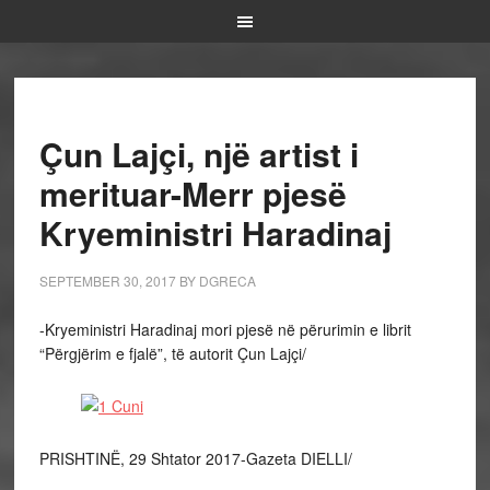
Çun Lajçi, një artist i
merituar-Merr pjesë
Kryeministri Haradinaj
SEPTEMBER 30, 2017
BY
DGRECA
-Kryeministri Haradinaj mori pjesë në përurimin e librit
“Përgjërim e fjalë”, të autorit Çun Lajçi/
PRISHTINË, 29 Shtator 2017-Gazeta DIELLI/