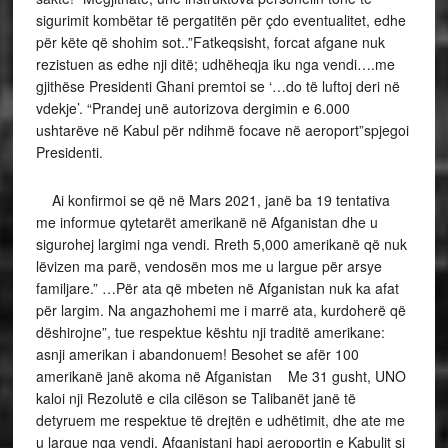
sigurimit kombëtar të pergatitën për çdo eventualitet, edhe
për këte që shohim sot..”Fatkeqsisht, forcat afgane nuk
rezistuen as edhe nji ditë; udhëheqja iku nga vendi….me
gjithëse Presidenti Ghani premtoi se ‘…do të luftoj deri në
vdekje’. “Prandej unë autorizova dergimin e 6.000
ushtarëve në Kabul për ndihmë focave në aeroport”spjegoi
Presidenti.
Ai konfirmoi se që në Mars 2021, janë ba 19 tentativa
me informue qytetarët amerikanë në Afganistan dhe u
sigurohej largimi nga vendi. Rreth 5,000 amerikanë që nuk
lëvizen ma parë, vendosën mos me u largue për arsye
familjare.” …Për ata që mbeten në Afganistan nuk ka afat
për largim. Na angazhohemi me i marrë ata, kurdoherë që
dëshirojne”, tue respektue kështu nji traditë amerikane:
asnji amerikan i abandonuem! Besohet se afër 100
amerikanë janë akoma në Afganistan Me 31 gusht, UNO
kaloi nji Rezolutë e cila cilëson se Talibanët janë të
detyruem me respektue të drejtën e udhëtimit, dhe ate me
u largue nga vendi. Afganistani hapi aeroportin e Kabulit si