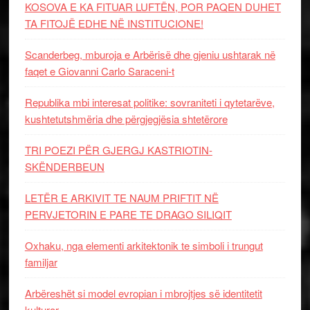
KOSOVA E KA FITUAR LUFTËN, POR PAQEN DUHET
TA FITOJË EDHE NË INSTITUCIONE!
Scanderbeg, mburoja e Arbërisë dhe gjeniu ushtarak në
faqet e Giovanni Carlo Saraceni-t
Republika mbi interesat politike: sovraniteti i qytetarëve,
kushtetutshmëria dhe përgjegjësia shtetërore
TRI POEZI PËR GJERGJ KASTRIOTIN-
SKËNDERBEUN
LETËR E ARKIVIT TE NAUM PRIFTIT NË
PERVJETORIN E PARE TE DRAGO SILIQIT
Oxhaku, nga elementi arkitektonik te simboli i trungut
familjar
Arbëreshët si model evropian i mbrojtjes së identitetit
kulturor