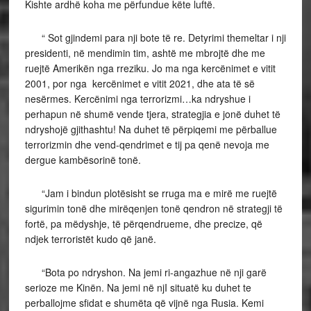
Kishte ardhë koha me përfundue këte luftë.
“ Sot gjindemi para nji bote të re. Detyrimi themeltar i nji
presidenti, në mendimin tim, ashtë me mbrojtë dhe me
ruejtë Amerikën nga rreziku. Jo ma nga kercënimet e vitit
2001, por nga kercënimet e vitit 2021, dhe ata të së
nesërmes. Kercënimi nga terrorizmi…ka ndryshue i
perhapun në shumë vende tjera, strategjia e jonë duhet të
ndryshojë gjithashtu! Na duhet të përpiqemi me përballue
terrorizmin dhe vend-qendrimet e tij pa qenë nevoja me
dergue kambësorinë tonë.
“Jam i bindun plotësisht se rruga ma e mirë me ruejtë
sigurimin tonë dhe mirëqenjen tonë qendron në strategji të
fortë, pa mëdyshje, të përqendrueme, dhe precize, që
ndjek terroristët kudo që janë.
“Bota po ndryshon. Na jemi ri-angazhue në nji garë
serioze me Kinën. Na jemi në njI situatë ku duhet te
perballojme sfidat e shumëta që vijnë nga Rusia. Kemi