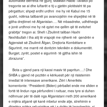
automatike Berretta në gjunj; Mawlavi Habib Tavakol po
tregonte se ai dhe luftarët e tij u gjetën plotësisht të pa
përgatitun; shpejt erdhi urdhni me hy në Kabul me 15
gusht, ndërsa talibanët po avancojshin me shpejtësi në të
gjitha drejtimet në Afganistan…. Në mbasdreke, udhëheqja
e jonë urdhnoi me hy në qytet me qellim që të evitohet
grabitja” tregon ai. Shefi i Zbulimit taliban Haxhi
Nexhibullah i tha atij të vrapojë me njiherë në qendrën e
Agjensisë së Zbulimit Åfgan, Drejtoria Kombëtare e
Sigurimit, me marrë në dorëzim teknikën e dokumentët.
Burgjet, zyrët, postet e sigurimit- të gjitha ishin të
zbrazuna”.
Bota u gjend para nji kaosi masiv të papritun….! Dhe
SHBA u gjend në pozitën e kërkuesit për nji risistemim
imediat të interesave amerikane. Zëri i Amerikës
komentonte: “Presidenti (Biden) përballet ende me sfiden e
fortë të lindun nga përfundimi i nxituar, mes tyre si duhen
ndihmuar për të dalë nga Afganistani rreth 200 amerikanë
e mijëra afganë që kanë mbetur ende atje, strehimin e
dhjetëra mijëra refugjatëve që i a dolën të largoheshin, si