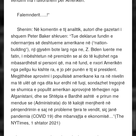
vendimi ma i favorshëm për Amerikën.
Falemnderit…..!”
Shenim: Në komentin e tij analitik, autori dhe gazetari i
shquem Peter Baker shkruen: “Tue deklarue fundin e
ndermarrjes së deshtueme amerikane në (“nation-
building”), nji gjysëm bote larg nga ne, Z. Biden luente me
fatin, i mbështetun në premizën se ai do të kujtohet nga
mbasardhësit si personi që, ma në fund, e nxori Amerikën
nga pellgu ku kishte ra, e jo për punën e tij si president.
Megjithëse aprovimi i popullsisë amerikane ka ra në nivelin
ma të ulët që nga dita kur erdhi në fuqi, sondazhet tregojnë
se shumica e popullit amerikan aprovojnë tërheqjen nga
Afganistani, dhe se Shtëpia e Bardhë ashtë e prirun me
mendue se (Administrata) do të kalojë menjiherë në
përqendrimin e saj në probleme tjera te vendit, siç janë
pandemia (COVID 19) dhe mbarvajtja e ekonomisë…”(The
NYTimes, 1 shtator 2021)