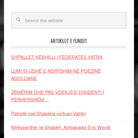
ARTIKUJT E FUNDIT
SHPALLET KËSHILLI I FEDERATËS VATRA
LUMI SI UDHË E NDRYSHIM NË POEZINË
AGOLLIANE
ZËMËRIM DHE PAS VDEKJES! DISIDENTI I
PËRHERSHËM…
Patriotë nga Shqipëria vizituan Vatrën
Mirëseardhje në Shqipëri, Ambasador Eric Wendt