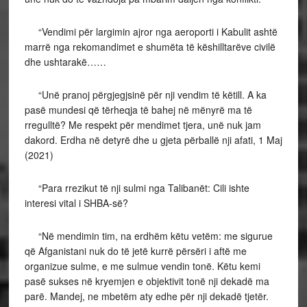
“Vendimi për largimin ajror nga aeroporti i Kabulit ashtë
marrë nga rekomandimet e shumëta të këshilltarëve civilë
dhe ushtarakë……
“Unë pranoj përgjegjsinë për nji vendim të këtill. A ka
pasë mundesi që tërheqja të bahej në mënyrë ma të
rregulltë? Me respekt për mendimet tjera, unë nuk jam
dakord. Erdha në detyrë dhe u gjeta përballë nji afati, 1 Maj
(2021)
“Para rrezikut të nji sulmi nga Talibanët: Cili ishte
interesi vital i SHBA-së?
“Në mendimin tim, na erdhëm këtu vetëm: me sigurue
që Afganistani nuk do të jetë kurrë përsëri i aftë me
organizue sulme, e me sulmue vendin tonë. Këtu kemi
pasë sukses në kryemjen e objektivit tonë nji dekadë ma
parë. Mandej, ne mbetëm aty edhe për nji dekadë tjetër.