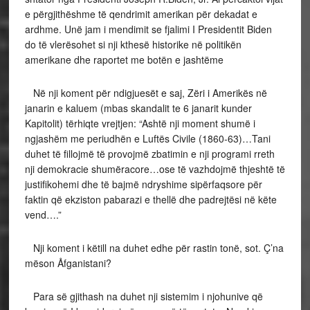
e përgjithëshme të qendrimit amerikan për dekadat e
ardhme. Unë jam i mendimit se fjalimi I Presidentit Biden
do të vlerësohet si nji kthesë historike në politikën
amerikane dhe raportet me botën e jashtëme
Në nji koment për ndigjuesët e saj, Zëri i Amerikës në
janarin e kaluem (mbas skandalit te 6 janarit kunder
Kapitolit) tërhiqte vrejtjen: “Ashtë nji moment shumë i
ngjashëm me periudhën e Luftës Civile (1860-63)…Tani
duhet të fillojmë të provojmë zbatimin e nji programi rreth
nji demokracie shumëracore…ose të vazhdojmë thjeshtë të
justifikohemi dhe të bajmë ndryshime sipërfaqsore për
faktin që ekziston pabarazi e thellë dhe padrejtësi në këte
vend….”
Nji koment i këtill na duhet edhe për rastin tonë, sot. Ç’na
mëson Åfganistani?
Para së gjithash na duhet nji sistemim i njohunive që