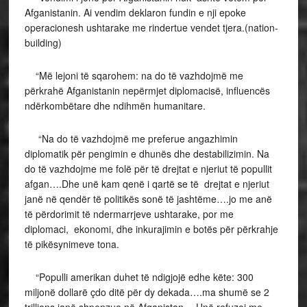
Afganistanin. Ai vendim deklaron fundin e nji epoke
operacionesh ushtarake me rindertue vendet tjera.(nation-
building)
“Më lejoni të sqarohem: na do të vazhdojmë me
përkrahë Afganistanin nepërmjet diplomacisë, influencës
ndërkombëtare dhe ndihmën humanitare.
“Na do të vazhdojmë me preferue angazhimin
diplomatik për pengimin e dhunës dhe destabilizimin. Na
do të vazhdojme me folë për të drejtat e njeriut të popullit
afgan….Dhe unë kam qenë i qartë se të drejtat e njeriut
janë në qendër të politikës sonë të jashtëme….jo me anë
të përdorimit të ndermarrjeve ushtarake, por me
diplomaci, ekonomi, dhe inkurajimin e botës për përkrahje
të pikësynimeve tona.
“Populli amerikan duhet të ndigjojë edhe këte: 300
miljonë dollarë çdo ditë për dy dekada….ma shumë se 2