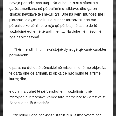
nevojë për ndihmën tuej…Na duhet të rrisim aftësitë e
garës amerikane në përballimin e sfidave, dhe garen
simbas nevojave të shekulli 21. Dhe na kemi mundësi me i
plotësue të dyja: me luftue kundër terrorizmit dhe me
përballue kercënimet e reja që përjetojmë sot, e do të
vazhdojnë edhe në të ardhmen…. Na duhet të mësojmë
nga gabimet tona!
“Për mendimin tim, ekzistojnë dy rrugë që kanë karakter
permanent:
e para, na duhet të përcaktojmë misionin tonë me objektiva
të qarta dhe që arrihen, jo diçka që nuk mund të arrijmë
kurrë; dhe,
e dyta, na duhet të përqendrohemi vazhdimisht në
mbrojtjen e interesave kombëtare themelore të Shteteve të
Bashkueme të Amerikës.
“Vendimi i jonë për Afganistanin nuk ashtë vetëm për