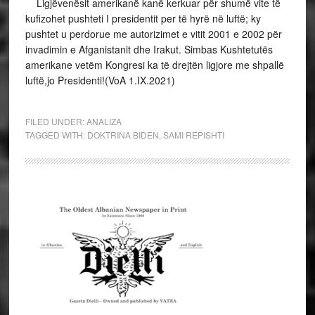
Ligjëvenësit amerikanë kanë kerkuar për shumë vite të
kufizohet pushteti I presidentit per të hyrë në luftë; ky
pushtet u perdorue me autorizimet e vitit 2001 e 2002 për
invadimin e Afganistanit dhe Irakut. Simbas Kushtetutës
amerikane vetëm Kongresi ka të drejtën ligjore me shpallë
luftë,jo Presidenti!(VoA 1.IX.2021)
FILED UNDER:
ANALIZA
TAGGED WITH:
DOKTRINA BIDEN
,
SAMI REPISHTI