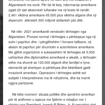
Afganistanit ma vonë. Për fat të keq, ndermarrja amerikane
zgjati 20 vjet aksionesh luftarake me nji kosto të randë:
2,461 viktima amerikane 65.000 plus viktima afgane dhe nji
shpenzim afërsisht 300 miljonë dollarësh çdo ditë.
Në vitin 2021 amerikanët vendosën tërheqjen nga
Afganistani. Procesi normal i tërheqjes u përkeqsue nga nji
sulm i papritun dhe i përgjithshëm I forcave talibane, nji
aksion të papritun për shumicën e autoriteteve amerikane.
Me gjithë organizimin e suksesshëm të tërheqjes së 5,500
ushtarëve dhe diplomatëve amerikanë e aleatë, u tërhoqën
edhe ma shumë se 120.000 afganë dhe familjet e tyne,
elementë që sherbyen si përkthyes dhe këshiltarë gjatë
invazionit amerikan. Operacioni i tërheqjes ashtë sot
subjekt I interpretimeve ma të ndryshme, dhe ka marrë
ngjyra partizanie.
Në këte moment situata politike dhe qendrimi amerikan
për të ardhmen u sqarue me fjalimin e mbajtun me 1
shtator nga Presidenti Joseph R.Biden, Jr. Ai percaktoi vijat