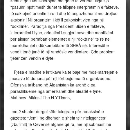
kemi e që I konsiderojmë me qenë të verteta. Nga kjo
“pasuni” njoftimesh duhet të fillojmë interpretimin e fakteve,
të caktojmë orientimin e ri dhe të angazhohemi me drejtue
aksionin! Nji organizim i këtill zakonisht vjen nga nji
“doktrinë”. Paraqitja nga Presidenti Biden e fakteve,
interpretimi i tyne, orientimi i sugjerimeve dhe mobilizimi
per aksion përmban elementët e nji “doktrine” të re në
marrëdhanjet ndërkombëtare të SHBÅ-së. Interesët e
vendit tonë janë të nji randësie vendimtare. Çdo problem
tjetër zen vendin e dytë.
Pjesa e madhe e kritikave ka të bajë me mos-marrëjen e
masave të duhuna për nji tërheqje ma të organizueme.
Ofensiva talibane në Afganistan ka ardhë e pa
parashikueme nga amerikanët dhe aleatët e tyne.
Matthew Atkins i The N.Y.Times,
me 2 shtator dergoi këte telegram për redaksinë e
gazetës: “Jemi në dhomën e shefit të “inteligjencës”
(zbulimit) të Qeverisë afgane që ra, me nji submashine