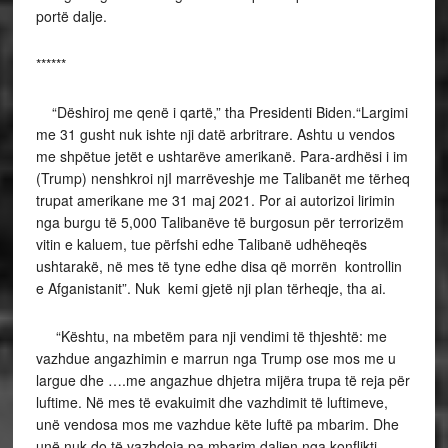
portë dalje.
******
“Dëshiroj me qenë i qartë,” tha Presidenti Biden.“Largimi
me 31 gusht nuk ishte nji datë arbritrare. Ashtu u vendos
me shpëtue jetët e ushtarëve amerikanë. Para-ardhësi i im
(Trump) nenshkroi njI marrëveshje me Talibanët me tërheq
trupat amerikane me 31 maj 2021. Por ai autorizoi lirimin
nga burgu të 5,000 Talibanëve të burgosun për terrorizëm
vitin e kaluem, tue përfshi edhe Talibanë udhëheqës
ushtarakë, në mes të tyne edhe disa që morrën kontrollin
e Afganistanit”. Nuk kemi gjetë nji pIan tërheqje, tha ai.
“Kështu, na mbetëm para nji vendimi të thjeshtë: me
vazhdue angazhimin e marrun nga Trump ose mos me u
largue dhe ….me angazhue dhjetra mijëra trupa të reja për
luftime. Në mes të evakuimit dhe vazhdimit të luftimeve,
unë vendosa mos me vazhdue këte luftë pa mbarim. Dhe
unë nuk do të vazhdoja pa mbarim daljen nga konflikti.