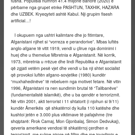
fusha. Popullsia numron 41.4 miljonë banorë (2020) e
përbame nga grupet etnke PASHTUN, TAXHIK, HAZARA
dhe UZBEK. Kryeqyteti ashtë Kabul. Nji grupim fisesh
artificial…!
I okupuem nga ushtri kalimtare dhe jo fitimtare,
Afganistani njihet si “vorreza e perandorive”. Mbas luftës
anglo-afgane të vitit 1919, vendi u çlirue nga dominimi i
huej dhe u themelue Mbretnia e Afganistanit. Në korrik,
1973, mbretnia u rrëzue dhe lindi Republika e Afganistanit
që zgjati vetëm pesë vjet dhe vendi u ba nji shtet socialist
që provokoi luftën afgano-sovjetike (1980) kundër
“muxhahedinëve” të rebeluem nga motivet fetare. Në vitin
1996, Åfganistani ra nen sundimin brutal të “Talibanëve”
(fundamentalistë islamikë), dhe u ba qendër e terrorizmit.
Në vitin 2001, akti terrorist i 11 shtatorit (i njohun si 9/11)
kundër Åmerikës që shkatërroi dy kulla 110 katëshe dhe
kushtoi jetën e 3.000 plus viktimave të pafajshme (tre
shqiptarë: Rrok Camaj, Mon Gjonbalaj, Simon Dedvukaj),
qeveria amerikane vendosi të shkatërroj çerdhen e
terrorizmit, me sulme ajrore në fillim dhe me invadimin e