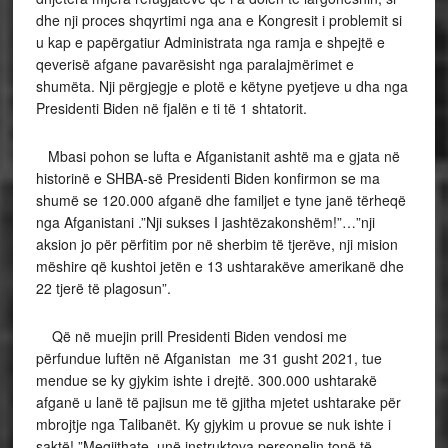
dhe nji proces shqyrtimi nga ana e Kongresit i problemit si
u kap e papërgatiur Administrata nga ramja e shpejtë e
qeverisë afgane pavarësisht nga paralajmërimet e
shumëta. Nji përgjegje e plotë e këtyne pyetjeve u dha nga
Presidenti Biden në fjalën e ti të 1 shtatorit.
Mbasi pohon se lufta e Afganistanit ashtë ma e gjata në
historinë e SHBA-së Presidenti Biden konfirmon se ma
shumë se 120.000 afganë dhe familjet e tyne janë tërheqë
nga Afganistani .”Nji sukses I jashtëzakonshëm!”…”nji
aksion jo për përfitim por në sherbim të tjerëve, nji mision
mëshire që kushtoi jetën e 13 ushtarakëve amerikanë dhe
22 tjerë të plagosun”.
Që në muejin prill Presidenti Biden vendosi me
përfundue luftën në Afganistan me 31 gusht 2021, tue
mendue se ky gjykim ishte i drejtë. 300.000 ushtarakë
afganë u lanë të pajisun me të gjitha mjetet ushtarake për
mbrojtje nga Talibanët. Ky gjykim u provue se nuk ishte i
saktë! ”Megjithate, unë instruktova personelin tonë të