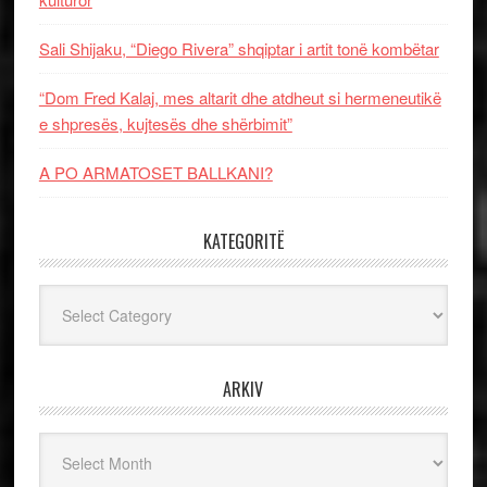
Sali Shijaku, “Diego Rivera” shqiptar i artit tonë kombëtar
“Dom Fred Kalaj, mes altarit dhe atdheut si hermeneutikë
e shpresës, kujtesës dhe shërbimit”
A PO ARMATOSET BALLKANI?
KATEGORITË
Kategoritë
ARKIV
Arkiv