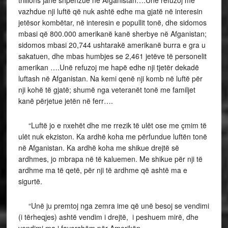
trillions janë shpenzue në Afganistan….Unë refuzoj me
vazhdue nji luftë që nuk ashtë edhe ma gjatë në interesin
jetësor kombëtar, në interesin e popullit tonë, dhe sidomos
mbasi që 800.000 amerikanë kanë sherbye në Afganistan;
sidomos mbasi 20,744 ushtarakë amerikanë burra e gra u
sakatuen, dhe mbas humbjes se 2,461 jetëve të personelit
amerikan ….Unë refuzoj me hapë edhe nji tjetër dekadë
luftash në Afganistan. Na kemi qenë nji komb në luftë për
nji kohë të gjatë; shumë nga veteranët tonë me familjet
kanë përjetue jetën në ferr….
“Luftë jo e nxehët dhe me rrezik të ulët ose me çmim të
ulët nuk ekziston. Ka ardhë koha me përfundue luftën tonë
në Afganistan. Ka ardhë koha me shikue drejtë së
ardhmes, jo mbrapa në të kaluemen. Me shikue për nji të
ardhme ma të qetë, për nji të ardhme që ashtë ma e
sigurtë.
“Unë ju premtoj nga zemra ime që unë besoj se vendimi
(i tërheqjes) ashtë vendim i drejtë, i peshuem mirë, dhe