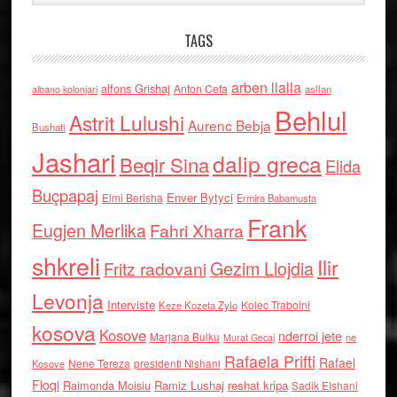
TAGS
arben llalla
alfons Grishaj
Anton Cefa
asllan
albano kolonjari
Behlul
Astrit Lulushi
Aurenc Bebja
Bushati
Jashari
dalip greca
Beqir Sina
Elida
Buçpapaj
Enver Bytyci
Elmi Berisha
Ermira Babamusta
Frank
Eugjen Merlika
Fahri Xharra
shkreli
Ilir
Gezim Llojdia
Fritz radovani
Levonja
Interviste
Kolec Traboini
Keze Kozeta Zylo
kosova
Kosove
nderroi jete
Marjana Bulku
ne
Murat Gecaj
Rafaela Prifti
Rafael
Nene Tereza
Kosove
presidenti Nishani
Floqi
Raimonda Moisiu
Ramiz Lushaj
reshat kripa
Sadik Elshani