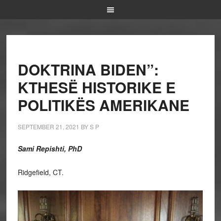
DOKTRINA BIDEN”:
KTHESË HISTORIKE E
POLITIKËS AMERIKANE
SEPTEMBER 21, 2021
BY
S P
Sami Repishti, PhD
Ridgefield, CT.