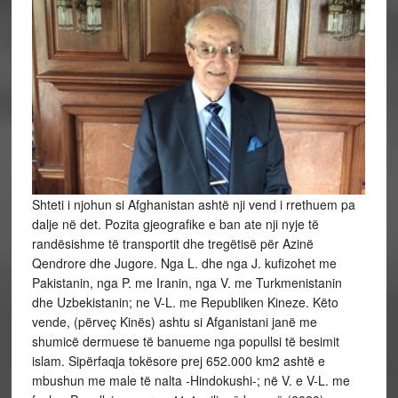
Shteti i njohun si Afghanistan ashtë nji vend i rrethuem pa
dalje në det. Pozita gjeografike e ban ate nji nyje të
randësishme të transportit dhe tregëtisë për Azinë
Qendrore dhe Jugore. Nga L. dhe nga J. kufizohet me
Pakistanin, nga P. me Iranin, nga V. me Turkmenistanin
dhe Uzbekistanin; ne V-L. me Republiken Kineze. Këto
vende, (përveç Kinës) ashtu si Afganistani janë me
shumicë dermuese të banueme nga popullsi të besimit
islam. Sipërfaqja tokësore prej 652.000 km2 ashtë e
mbushun me male të nalta -Hindokushi-; në V. e V-L. me