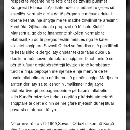
respekt të veçantë në të tetë ditët që zhvilloi punimet
Kongresi i Elbasanit.Ajo ishte ndër nismëtarët e çeljes së
shkollës Normale e cila do të përgadiste mësues duke i
dhënë kështu një shtytje më të madhe zhvillimit të arësimit
kombëtar.Gjithashtu ajo propozoi që të ishte Klubi i
Manstirit ai që do të financonte shkollën Normale të
Elabasnit,ku do të pregaditeshin mësues nga të katër
vilajetet shqiptare.Sevasti Qiriazi vetëm disa ditë pas fillimit
të kësaj shkolle,dërgoi aty dhjetar tekste falas duke ua
dedikuar mësuesve atdhetare shqiptare.Dihet tanimë se
për të luftuar drejtëpërsëdrejti lëvizjen tonë kombëtare
turqit e rinj,u pëpoqën me njëmijë e një mënyrë që të
fusnin alfabetin arab në themel të gjuhës shqipe.Madje ata
arritën deri aty sa të lëshonin „mallkime“ ndaj atyre
atdhetarëve që propagandonin e përhapnin alfabetin
latin.Kundër mizorive turke u ngritën pikërisht atdhetarët
shqiptarë të cilët e dinin se me çfarë mjetesh duhej fituar
pavarsia e atdheut të tyre.
Në pranverën e vitit 1909,Sevasti Qiriazi shkon në Korçë
dhe fillon nga puna për organizimin e një tubimi sa më