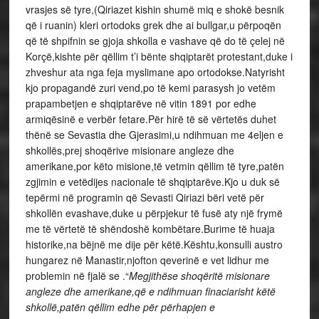
vrasjes së tyre,(Qiriazet kishin shumë miq e shokë besnik
që i ruanin) kleri ortodoks grek dhe ai bullgar,u përpoqën
që të shpifnin se gjoja shkolla e vashave që do të çelej në
Korçë,kishte për qëllim t’i bënte shqiptarët protestant,duke i
zhveshur ata nga feja myslimane apo ortodokse.Natyrisht
kjo propagandë zuri vend,po të kemi parasysh jo vetëm
prapambetjen e shqiptarëve në vitin 1891 por edhe
armiqësinë e verbër fetare.Për hirë të së vërtetës duhet
thënë se Sevastia dhe Gjerasimi,u ndihmuan me 4eljen e
shkollës,prej shoqërive misionare angleze dhe
amerikane,por këto misione,të vetmin qëllim të tyre,patën
zgjimin e vetëdijes nacionale të shqiptarëve.Kjo u duk së
tepërmi në programin që Sevasti Qiriazi bëri vetë për
shkollën evashave,duke u përpjekur të fusë aty një frymë
me të vërtetë të shëndoshë kombëtare.Burime të huaja
historike,na bëjnë me dije për këtë.Kështu,konsulli austro
hungarez në Manastir,njofton qeverinë e vet lidhur me
problemin në fjalë se .“
Megjithëse shoqëritë misionare
angleze dhe amerikane,që e ndihmuan finaciarisht këtë
shkollë,patën qëllim edhe për përhapjen e