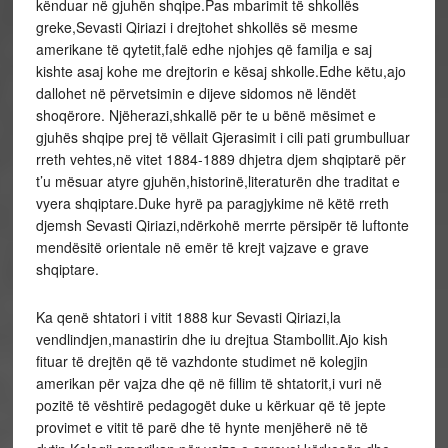
kënduar në gjuhën shqipe.Pas mbarimit të shkollës
greke,Sevasti Qiriazi i drejtohet shkollës së mesme
amerikane të qytetit,falë edhe njohjes që familja e saj
kishte asaj kohe me drejtorin e kësaj shkolle.Edhe këtu,ajo
dallohet në përvetsimin e dijeve sidomos në lëndët
shoqërore. Njëherazi,shkallë për te u bënë mësimet e
gjuhës shqipe prej të vëllait Gjerasimit i cili pati grumbulluar
rreth vehtes,në vitet 1884-1889 dhjetra djem shqiptarë për
t’u mësuar atyre gjuhën,historinë,literaturën dhe traditat e
vyera shqiptare.Duke hyrë pa paragjykime në këtë rreth
djemsh Sevasti Qiriazi,ndërkohë merrte përsipër të luftonte
mendësitë orientale në emër të krejt vajzave e grave
shqiptare.
Ka qenë shtatori i vitit 1888 kur Sevasti Qiriazi,la
vendlindjen,manastirin dhe iu drejtua Stambollit.Ajo kish
fituar të drejtën që të vazhdonte studimet në kolegjin
amerikan për vajza dhe që në fillim të shtatorit,i vuri në
pozitë të vështirë pedagogët duke u kërkuar që të jepte
provimet e vitit të parë dhe të hynte menjëherë në të