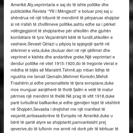
Amerikë.Aty,veprimtaria e saj do të ishte politike dhe
publicistike.Revista “Ylli i Mëngjezit” e botuar prej saj u
shëndrua në një tribunë të mendimit të përparuar shqiptar
si në rrafsh të zhvillimeve politike,ashtu edhe sa i përket
ndërgjegjsimit të shqiptarëve për shkollën dhe gjuhën
kombëtare të tyre.Veçanërisht këtë të fundit,shkollën e
vashave,Sevasti Qiriazi u pëpoq ta spjegojë qartë në
shkrimet e veta,duke zbuluar deri në një qëllimet dhe
veprimet e kishës dhe andartëve greke.Një veprimtari e
dendur politike në vitet 1915-1920,do të tregonte vlerat e
mëdha të bijës së Manstirit.Tshmë,ajo mban lidhje të
ngushta me Ismail Qemalin,Mehmet Konicën,Mehdi
Frashërin,si edhe personalitete të tjera evropiane,duke
mos munguar asnjëherë të thotë fjalën e vetë të matur
përmes një mendimi të thellë.Në prag të vitit 1918,duke
parë turbullirat ballkanike,si edhe gjendjen tejet të vështirë
në Shqipëri,Sevastia i drejtohet me një manifest të
veçantë,ambasadorëve të Evropës në Amerikë.duke u
bërë të qartë atyre se shqiptarët,pamvarësisht prej
qeverive,do të luftonin me armë në dorë për të kërkuar të