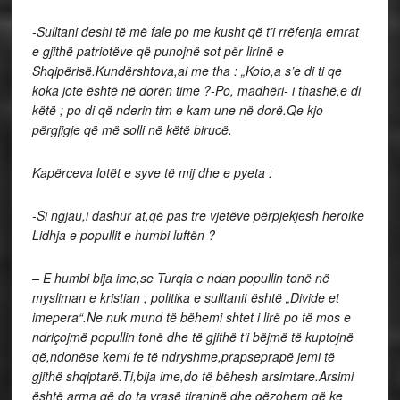
-Sulltani deshi të më fale po me kusht që t’i rrëfenja emrat
e gjithë patriotëve që punojnë sot për lirinë e
Shqipërisë.Kundërshtova,ai me tha : „Koto,a s’e di ti qe
koka jote është në dorën time ?-Po, madhëri- i thashë,e di
këtë ; po di që nderin tim e kam une në dorë.Qe kjo
përgjigje që më solli në këtë birucë.
Kapërceva lotët e syve të mij dhe e pyeta :
-Si ngjau,i dashur at,që pas tre vjetëve përpjekjesh heroike
Lidhja e popullit e humbi luftën ?
– E humbi bija ime,se Turqia e ndan popullin tonë në
mysliman e kristian ; politika e sulltanit është „Divide et
imepera“.Ne nuk mund të bëhemi shtet i lirë po të mos e
ndriçojmë popullin tonë dhe të gjithë t’i bëjmë të kuptojnë
që,ndonëse kemi fe të ndryshme,prapseprapë jemi të
gjithë shqiptarë.Ti,bija ime,do të bëhesh arsimtare.Arsimi
është arma që do ta vrasë tiraninë dhe gëzohem që ke