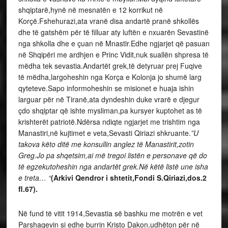
shqiptarë,hynë në mesnatën e 12 korrikut në
Korçë.Fshehurazi,ata vranë disa andartë pranë shkollës
dhe të gatshëm për të filluar aty luftën e nxuarën Sevastinë
nga shkolla dhe e çuan në Mnastir.Edhe ngjarjet që pasuan
në Shqipëri me ardhjen e Princ Vidit,nuk suallën shpresa të
mëdha tek sevastia.Andartët grek,të detyruar prej Fuqive
të mëdha,largoheshin nga Korça e Kolonja jo shumë larg
qyteteve.Sapo informoheshin se misionet e huaja ishin
larguar për në Tiranë,ata dyndeshin duke vrarë e djegur
çdo shqiptar që ishte mysliman,pa kursyer kuptohet as të
krishterët patriotë.Ndërsa ndiqte ngjarjet me trishtim nga
Manastiri,në kujtimet e veta,Sevasti Qiriazi shkruante.
”U
takova këto ditë me konsullin anglez të Manastirit,zotin
Greg.Jo pa shqetsim,ai më tregoi listën e personave që do
të egzekutoheshin nga andartët grek.Në këtë listë une isha
e treta… “
(Arkivi Qendror i shtetit,Fondi S.Qiriazi,dos.2
fl.67).
Në fund të vitit 1914,Sevastia së bashku me motrën e vet
Parshaqevin si edhe burrin Kristo Dakon,udhëton për në