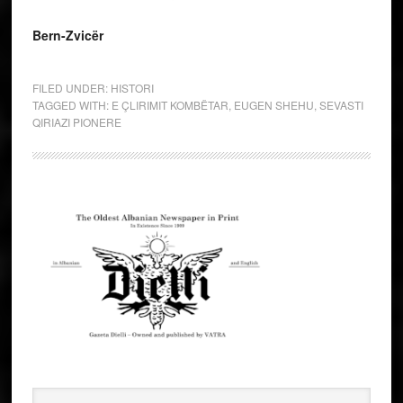
Bern-Zvicër
FILED UNDER:
HISTORI
TAGGED WITH:
E ÇLIRIMIT KOMBËTAR
,
EUGEN SHEHU
,
SEVASTI
QIRIAZI PIONERE