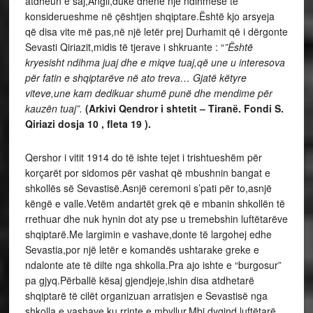
atdheun e saj,Angli,duke dhënë një ndihmesë të
konsiderueshme në çështjen shqiptare.Është kjo arsyeja
që disa vite më pas,në një letër prej Durhamit që i dërgonte
Sevasti Qiriazit,midis të tjerave i shkruante : “
”Është
kryesisht ndihma juaj dhe e miqve tuaj,që une u interesova
për fatin e shqiptarëve në ato treva… Gjatë këtyre
viteve,une kam dedikuar shumë punë dhe mendime për
kauzën tuaj”.
(Arkivi Qendror i shtetit – Tiranë. Fondi S.
Qiriazi dosja 10 , fleta 19 ).
Qershor i vitit 1914 do të ishte tejet i trishtueshëm për
korçarët por sidomos për vashat që mbushnin bangat e
shkollës së Sevastisë.Asnjë ceremoni s’pati për to,asnjë
këngë e valle.Vetëm andartët grek që e mbanin shkollën të
rrethuar dhe nuk hynin dot aty pse u tremebshin luftëtarëve
shqiptarë.Me largimin e vashave,donte të largohej edhe
Sevastia,por një letër e komandës ushtarake greke e
ndalonte ate të dilte nga shkolla.Pra ajo ishte e “burgosur”
pa gjyq.Përballë kësaj gjendjeje,ishin disa atdhetarë
shqiptarë të cilët organizuan arratisjen e Sevastisë nga
shkolla e vashave ku rrinte e mbyllur.Mbi dyqind luftëtarë