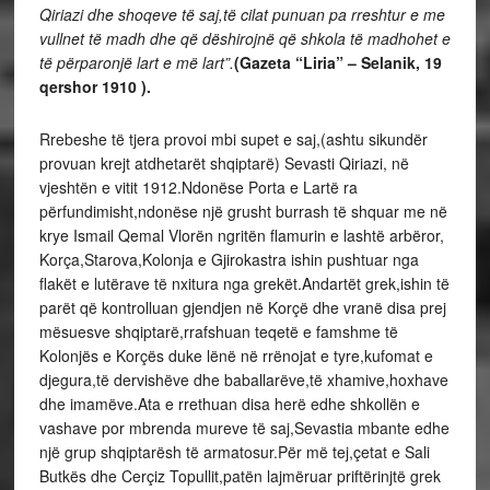
Qiriazi dhe shoqeve të saj,të cilat punuan pa rreshtur e me
vullnet të madh dhe që dëshirojnë që shkola të madhohet e
të përparonjë lart e më lart”.
(Gazeta “Liria” – Selanik, 19
qershor 1910 ).
Rrebeshe të tjera provoi mbi supet e saj,(ashtu sikundër
provuan krejt atdhetarët shqiptarë) Sevasti Qiriazi, në
vjeshtën e vitit 1912.Ndonëse Porta e Lartë ra
përfundimisht,ndonëse një grusht burrash të shquar me në
krye Ismail Qemal Vlorën ngritën flamurin e lashtë arbëror,
Korça,Starova,Kolonja e Gjirokastra ishin pushtuar nga
flakët e lutërave të nxitura nga grekët.Andartët grek,ishin të
parët që kontrolluan gjendjen në Korçë dhe vranë disa prej
mësuesve shqiptarë,rrafshuan teqetë e famshme të
Kolonjës e Korçës duke lënë në rrënojat e tyre,kufomat e
djegura,të dervishëve dhe baballarëve,të xhamive,hoxhave
dhe imamëve.Ata e rrethuan disa herë edhe shkollën e
vashave por mbrenda mureve të saj,Sevastia mbante edhe
një grup shqiptarësh të armatosur.Për më tej,çetat e Sali
Butkës dhe Cerçiz Topullit,patën lajmëruar priftërinjtë grek