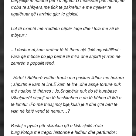
përpjekje të madhe për t’u ngritur.U mbështet pas murit,me
rroba të shkyera,me flok të pakrehur e me mjekër të
ngatëruar që i arrinte gjer te gjoksi.
Lot të nxehtë më rrodhën nëpër faqe dhe i fola me zë të
mbytur :
– I dashur at,kam ardhur të të them një fjalë ngushëllimi :
Fara që mbolle po jep pemë të mira dhe shpirti yt rron në
zemrën e popullit tënd.
-Vërtet ! Atëherë vetëm trupin ma paskan lidhur me hekura
; shpirtin e kam të lirë.E kam të lirë ,dhe asnjë torturë nuk
më ndalon të thërres : Jo,Shqipëria nuk do të humbase
!Shqiptarët shpejt do të bashkohen e do të bëhen të lirë e
të lumtur !Po më thuaj,moj bijë,kush je ti dhe ç’të bëri të
vish në këtë vend të nemur…?
Pastaj e pyeta për shkakun që e kish sjellë n’ate
burg.Kotoja më tregoi historinë e hidhur dhe përfundoi :