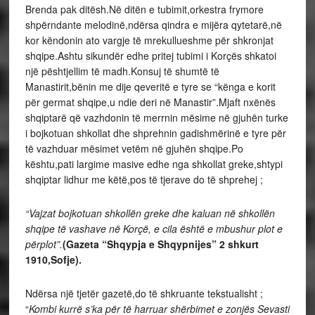
Brenda pak ditësh.Në ditën e tubimit,orkestra frymore
shpërndante melodinë,ndërsa qindra e mijëra qytetarë,në
kor këndonin ato vargje të mrekullueshme për shkronjat
shqipe.Ashtu sikundër edhe pritej tubimi i Korçës shkatoi
një pështjellim të madh.Konsuj të shumtë të
Manastirit,bënin me dije qeveritë e tyre se “kënga e korit
për germat shqipe,u ndie deri në Manastir”.Mjaft nxënës
shqiptarë që vazhdonin të merrnin mësime në gjuhën turke
i bojkotuan shkollat dhe shprehnin gadishmërinë e tyre për
të vazhduar mësimet vetëm në gjuhën shqipe.Po
kështu,pati largime masive edhe nga shkollat greke,shtypi
shqiptar lidhur me këtë,pos të tjerave do të shprehej ;
“Vajzat bojkotuan shkollën greke dhe kaluan në shkollën
shqipe të vashave në Korçë, e cila është e mbushur plot e
përplot”.
(Gazeta “Shqypja e Shqypnijes” 2 shkurt
1910,Sofje).
Ndërsa një tjetër gazetë,do të shkruante tekstualisht ;
“
Kombi kurrë s’ka për të harruar shërbimet e zonjës Sevasti