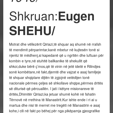
Shkruan:
Eugen
SHEHU/
Motrat dhe vëllezërit Qiriazi,të shquar aq shumë në rrafsh
të mendimit përparimtar,kanë mbetur në kujtesën tonë si
njerëz të mëdhenj,si kapedanë që u ngritën dhe luftuan për
kombin e tyre,në stuhitë ballkanike të shekullit që
shkoi,duke bërë ç’mos,që të vinin në jetë idetë e Rilindjes
sonë kombëtare,në fakt,djemtë dhe vajzat e asaj familjeje
të shquar shqiptare dijtën të zgjojnë vetëdijen tonë
nacionale përmes çeljes së shkollave shqipe,përmes dritës
së diturisë që përcuallën. I jati i këtyre misionareve të
dritës,Dhimitër Qiriazi,ka jetuar shumë kohë në fshatin
Tërnovë në rrethina të Manastirit.Kur ishte ende i ri ai u
martua dhe nisi të merret me tregëti në Manastirin e asaj
kohe,i cili në fakt po bëhej për nga pikëpamja gjeografike