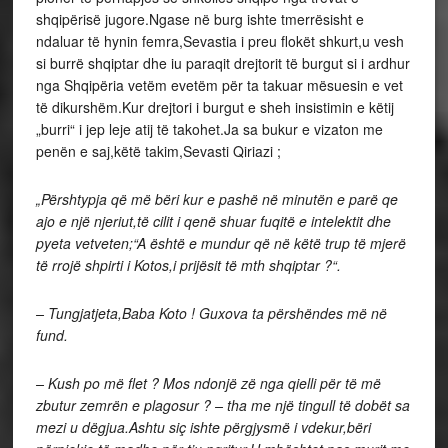
shqipërisë jugore.Ngase në burg ishte tmerrësisht e
ndaluar të hynin femra,Sevastia i preu flokët shkurt,u vesh
si burrë shqiptar dhe iu paraqit drejtorit të burgut si i ardhur
nga Shqipëria vetëm evetëm për ta takuar mësuesin e vet
të dikurshëm.Kur drejtori i burgut e sheh insistimin e këtij
„burri“ i jep leje atij të takohet.Ja sa bukur e vizaton me
penën e saj,këtë takim,Sevasti Qiriazi ;
„Përshtypja që më bëri kur e pashë në minutën e parë qe
ajo e një njeriut,të cilit i qenë shuar fuqitë e intelektit dhe
pyeta vetveten;“A është e mundur që në këtë trup të mjerë
të rrojë shpirti i Kotos,i prijësit të mth shqiptar ?“.
– Tungjatjeta,Baba Koto ! Guxova ta përshëndes më në
fund.
– Kush po më flet ? Mos ndonjë zë nga qielli për të më
zbutur zemrën e plagosur ? – tha me një tingull të dobët sa
mezi u dëgjua.Ashtu siç ishte përgjysmë i vdekur,bëri