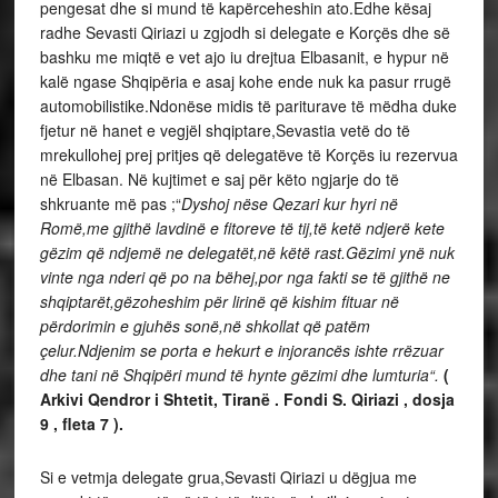
pengesat dhe si mund të kapërceheshin ato.Edhe kësaj
radhe Sevasti Qiriazi u zgjodh si delegate e Korçës dhe së
bashku me miqtë e vet ajo iu drejtua Elbasanit, e hypur në
kalë ngase Shqipëria e asaj kohe ende nuk ka pasur rrugë
automobilistike.Ndonëse midis të pariturave të mëdha duke
fjetur në hanet e vegjël shqiptare,Sevastia vetë do të
mrekullohej prej pritjes që delegatëve të Korçës iu rezervua
në Elbasan. Në kujtimet e saj për këto ngjarje do të
shkruante më pas ;“
Dyshoj nëse Qezari kur hyri në
Romë,me gjithë lavdinë e fitoreve të tij,të ketë ndjerë kete
gëzim që ndjemë ne delegatët,në këtë rast.Gëzimi ynë nuk
vinte nga nderi që po na bëhej,por nga fakti se të gjithë ne
shqiptarët,gëzoheshim për lirinë që kishim fituar në
përdorimin e gjuhës sonë,në shkollat që patëm
çelur.Ndjenim se porta e hekurt e injorancës ishte rrëzuar
dhe tani në Shqipëri mund të hynte gëzimi dhe lumturia“.
(
Arkivi Qendror i Shtetit, Tiranë . Fondi S. Qiriazi , dosja
9 , fleta 7 ).
Si e vetmja delegate grua,Sevasti Qiriazi u dëgjua me