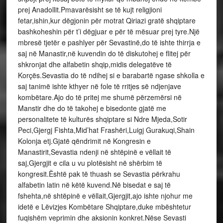
prej Anadollit.Pmavarësisht se të kujt religjioni
fetar,ishin,kur dëgjonin për motrat Qiriazi gratë shqiptare
bashkoheshin për t’i dëgjuar e për të mësuar prej tyre.Një
mbresë tjetër e pashlyer për Sevastinë,do të ishte thirrja e
saj në Manastir,në kuvendin do të diskutohej e flitej për
shkronjat dhe alfabetin shqip,midis delegatëve të
Korçës.Sevastia do të ndihej si e barabartë ngase shkolla e
saj tanimë ishte kthyer në fole të rritjes së ndjenjave
kombëtare.Ajo do të pritej me shumë përzemërsi në
Manstir dhe do të takohej e bisedonte gjatë me
personalitete të kulturës shqiptare si Ndre Mjeda,Sotir
Peci,Gjergj Fishta,Mid’hat Frashëri,Luigj Gurakuqi,Shain
Kolonja etj.Gjatë qëndrimit në Kongresin e
Manastirit,Sevastia ndenji në shtëpinë e vëllait të
saj,Gjergjit e cila u vu plotësisht në shërbim të
kongresit.Është pak të thuash se Sevastia përkrahu
alfabetin latin në këtë kuvend.Në bisedat e saj të
fshehta,në shtëpinë e vëllait,Gjergjit,ajo ishte njohur me
idetë e Lëvizjes Kombëtare Shqiptare,duke mbështetur
fuqishëm veprimin dhe aksionin konkret.Nëse Sevasti