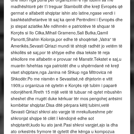
madhështorë për t’i treguar Stambollit dhe krejt Evropës që
germat e alfabetit shqiptar ishin ato latine,ngase vendi i
bashkëatdhetarëve të saj ka qenë Perëndimi i Evropës dhe
jo stepat aziatike.Me ndihmën e patriotëve të shquar të
Korçës si Ilo Cilka,Mihail Grameno,Sali Butka,Qamil
Panoriti,Shahin Kolonja,por edhe të shoqërisë „Vatra“ të
Amerikës,Sevasti Qiriazi mundi të shtojë radhët jo vetëm të
shkollës së saj,por të shtype edhe disa tekste të reja
shkollore me alfabetin e provuar në Manstir.Tekstet e saj,u
muarën fshehtas nga patriotët dhe u shpërndanë në krejt
viset shqiptare,nga Janina në Shkup nga Mitrovica në
Shkodër.Po me nismën e Sevastisë,në dhjetorin e vitit
1909,u organizua në qytetin e Korçës një tubim i paparë
ndonjëherë.Rreth 15 mijë vetë të tubuar në qytet mbushën
sheshet dhe rrugët duke kërkuar tër mos pengohej arësimi
kombëtar shqiptar.Disa ditë përpara këtij tubimi,vetë
Sevasti Qiriazi shkroi ato vargje të mrekullueshme për
shkronjat shqipe të cilët I këndojnë edhe sot
shqiptarët,kudo ku ato janë.Pasi shkroi vargjet,ajo ia dha
ato orkestrës frymore të qytetit dhe kënga u kompozua