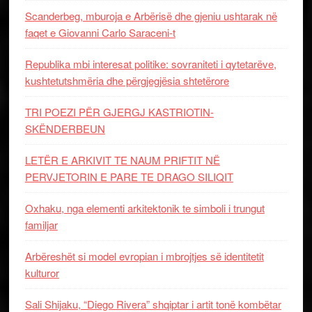
Scanderbeg, mburoja e Arbërisë dhe gjeniu ushtarak në
faqet e Giovanni Carlo Saraceni-t
Republika mbi interesat politike: sovraniteti i qytetarëve,
kushtetutshmëria dhe përgjegjësia shtetërore
TRI POEZI PËR GJERGJ KASTRIOTIN-
SKËNDERBEUN
LETËR E ARKIVIT TE NAUM PRIFTIT NË
PERVJETORIN E PARE TE DRAGO SILIQIT
Oxhaku, nga elementi arkitektonik te simboli i trungut
familjar
Arbëreshët si model evropian i mbrojtjes së identitetit
kulturor
Sali Shijaku, “Diego Rivera” shqiptar i artit tonë kombëtar