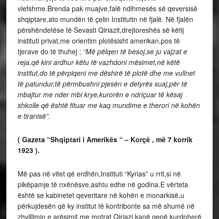
vlefshme.Brenda pak muajve,falë ndihmesës së qeversisë
shqiptare,ato mundën të çelin Institutin në fjalë. Në fjalën
përshëndetëse të Sevasti Qiriazit,drejtoreshës së këtij
instituti privat,me orientim plotësisht amerikan,pos të
tjerave do të thuhej ;
“Më pëlqen të besoj,se ju vajzat e
reja,që kini ardhur këtu të vazhdoni mësimet,në këtë
institut,do të përpiqeni me dëshirë të plotë dhe me vullnet
të patundur,të përmbushni pjesën e detyrës suaj,për të
mbajtur me nder mbi krye,kurorën e ndriçuar të kësaj
shkolle që është fituar me kaq mundime e therori në kohën
e tiranisë”.
( Gazeta “Shqiptari i Amerikës “ – Korçë , më 7 korrik
1923 ).
Më pas në vitet që erdhën,Instituti “Kyrias” u rrit,si në
pikëpamje të nxënësve,ashtu edhe në godina.E vërteta
është se kabinetet qeveritare në kohën e monarkisë,u
përkujdesën që ky institut të kontribonte sa më shumë në
zhvillimin e arësimit,me motrat Qiriazi,kanë qenë kurdoherë