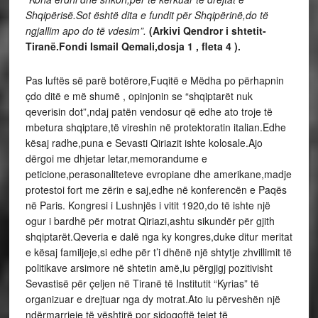
Shqipërisë.Sot është dita e fundit për Shqipërinë,do të
ngjallim apo do të vdesim”.
(Arkivi Qendror i shtetit-
Tiranë.Fondi Ismail Qemali,dosja 1 , fleta 4 ).
Pas luftës së parë botërore,Fuqitë e Mëdha po përhapnin
çdo ditë e më shumë , opinjonin se “shqiptarët nuk
qeverisin dot”,ndaj patën vendosur që edhe ato troje të
mbetura shqiptare,të vireshin në protektoratin italian.Edhe
kësaj radhe,puna e Sevasti Qiriazit ishte kolosale.Ajo
dërgoi me dhjetar letar,memorandume e
peticione,perasonaliteteve evropiane dhe amerikane,madje
protestoi fort me zërin e saj,edhe në konferencën e Paqës
në Paris. Kongresi i Lushnjës i vitit 1920,do të ishte një
ogur i bardhë për motrat Qiriazi,ashtu sikundër për gjith
shqiptarët.Qeveria e dalë nga ky kongres,duke ditur meritat
e kësaj familjeje,si edhe për t’i dhënë një shtytje zhvillimit të
politikave arsimore në shtetin amë,iu përgjigj pozitivisht
Sevastisë për çeljen në Tiranë të Institutit “Kyrias” të
organizuar e drejtuar nga dy motrat.Ato iu përveshën një
ndërmarrjeje të vështirë por sidoqoftë tejet të