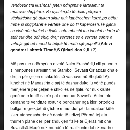
vendosur t’ia kushtosh jetën ndriçimit e lartësimit të
motrave shqiptare. Pa dyshim,do të dalin përpara
vështirësira që duken sikur nuk kapërcehen kurrë,po bëhu
trime si shqiptarët e vërtetë dhe do t’i kapërcesh.Të gjitha
sa vinë nën fuqinë e fjalës sate mbushi me idealet e larta të
atdheut dhe udhëhiqi drejt vërtetës,se e vërteta është e
vetmja gjë që mund ta bëjnë të math një popull“.
(Arkivi
qendror i shtetit,Tiranë,S.Qiriazi,dos.2,fl.17)
Më pas me ndërhyrjen e vetë Naim Frashërit,i cili punonte
si nënpunës i arësimit në Stamboll,Sevasti Qiriazit,iu dha e
drejta për çeljen e shkollës së vashave në Shqipëri.Ajo
kthehet në Manastirin e saj të dashur,duke iu vënë punës
menjëherë për çeljen e shkollës në fjalë.Por nuk kishte
qenë aq e lehtë sa ç’e pat menduar Sevastia.Autoritetet
osmane të vendit,të nxitur e përkrahur nga kleri ortodoks
bullgar e grek,bënë ç’ishte e mundur për ta ndaluar këtë
zjarr atdhedashurie që donte të ndizej.Për më tej,ata
thurrën plane deri për zhdukjen fizike të Gjerasimit dhe
Sevastisë.Meqë nuk mundën të realizonin dot skenarin e