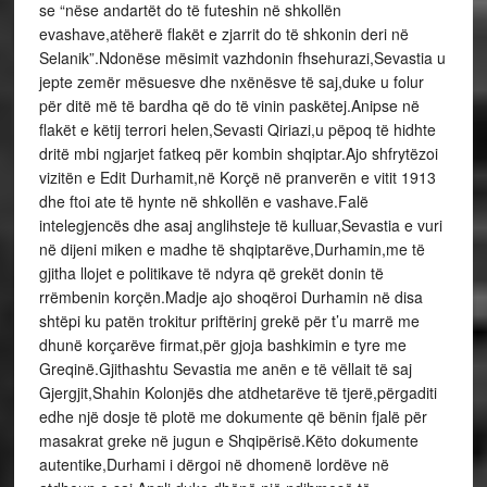
se “nëse andartët do të futeshin në shkollën
evashave,atëherë flakët e zjarrit do të shkonin deri në
Selanik”.Ndonëse mësimit vazhdonin fhsehurazi,Sevastia u
jepte zemër mësuesve dhe nxënësve të saj,duke u folur
për ditë më të bardha që do të vinin paskëtej.Anipse në
flakët e këtij terrori helen,Sevasti Qiriazi,u pëpoq të hidhte
dritë mbi ngjarjet fatkeq për kombin shqiptar.Ajo shfrytëzoi
vizitën e Edit Durhamit,në Korçë në pranverën e vitit 1913
dhe ftoi ate të hynte në shkollën e vashave.Falë
intelegjencës dhe asaj anglihsteje të kulluar,Sevastia e vuri
në dijeni miken e madhe të shqiptarëve,Durhamin,me të
gjitha llojet e politikave të ndyra që grekët donin të
rrëmbenin korçën.Madje ajo shoqëroi Durhamin në disa
shtëpi ku patën trokitur priftërinj grekë për t’u marrë me
dhunë korçarëve firmat,për gjoja bashkimin e tyre me
Greqinë.Gjithashtu Sevastia me anën e të vëllait të saj
Gjergjit,Shahin Kolonjës dhe atdhetarëve të tjerë,përgaditi
edhe një dosje të plotë me dokumente që bënin fjalë për
masakrat greke në jugun e Shqipërisë.Këto dokumente
autentike,Durhami i dërgoi në dhomenë lordëve në