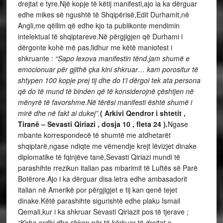
drejtat e tyre.Një kopje të këtij manifesti,ajo ia ka dërguar
edhe mikes së ngushtë të Shqipërisë,Edit Durhamit,në
Angli,me qëllim që edhe kjo ta publikonte mendimin
intelektual të shqiptareve.Në përgjigjen që Durhami i
dërgonte kohë më pas,lidhur me këtë maniofest i
shkruante :
“Sapo lexova manifestin tënd.jam shumë e
emocionuar për gjithë çka kini shkruar… kam porositur të
shtypen 100 kopje prej tij dhe do t’i dërgoi tek ata persona
që do të mund të binden që të konsiderojnë çështjen në
mënyrë të favorshme.Në tërësi manifesti është shumë i
mirë dhe në fakt ai dukej”.
( Arkivi Qendror i shtetit ,
Tiranë – Sevasti Qiriazi , dosja 10 , fleta 24 ).
Ngase
mbante korrespondecë të shumtë me atdhetarët
shqiptarë,ngase ndiqte me vëmendje krejt lëvizjet dinake
diplomatike të fqinjëve tanë,Sevasti Qiriazi mundi të
parashihte rrezikun italian pas mbarimit të Luftës së Parë
Botërore.Ajo i ka dërguar disa letra edhe ambasadorit
italian në Amerikë por përgjigjet e tij kan qenë tejet
dinake.Këtë parashihte sigurishtë edhe plaku Ismail
Qemali,kur i ka shkruar Sevasti Qiriazit pos të tjerave ;
“Koha erdhi dhe shkon,për të kërkuar të drejtat e