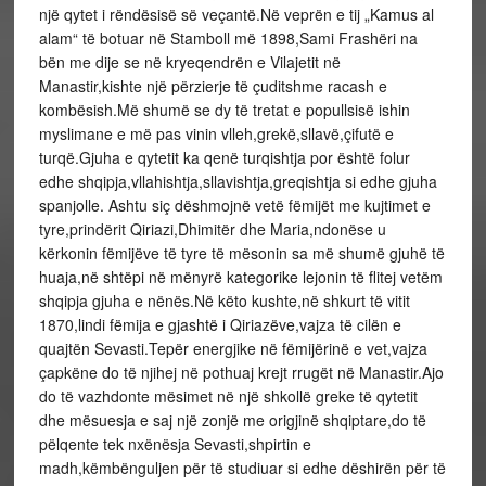
një qytet i rëndësisë së veçantë.Në veprën e tij „Kamus al
alam“ të botuar në Stamboll më 1898,Sami Frashëri na
bën me dije se në kryeqendrën e Vilajetit në
Manastir,kishte një përzierje të çuditshme racash e
kombësish.Më shumë se dy të tretat e popullsisë ishin
myslimane e më pas vinin vlleh,grekë,sllavë,çifutë e
turqë.Gjuha e qytetit ka qenë turqishtja por është folur
edhe shqipja,vllahishtja,sllavishtja,greqishtja si edhe gjuha
spanjolle. Ashtu siç dëshmojnë vetë fëmijët me kujtimet e
tyre,prindërit Qiriazi,Dhimitër dhe Maria,ndonëse u
kërkonin fëmijëve të tyre të mësonin sa më shumë gjuhë të
huaja,në shtëpi në mënyrë kategorike lejonin të flitej vetëm
shqipja gjuha e nënës.Në këto kushte,në shkurt të vitit
1870,lindi fëmija e gjashtë i Qiriazëve,vajza të cilën e
quajtën Sevasti.Tepër energjike në fëmijërinë e vet,vajza
çapkëne do të njihej në pothuaj krejt rrugët në Manastir.Ajo
do të vazhdonte mësimet në një shkollë greke të qytetit
dhe mësuesja e saj një zonjë me origjinë shqiptare,do të
pëlqente tek nxënësja Sevasti,shpirtin e
madh,këmbënguljen për të studiuar si edhe dëshirën për të