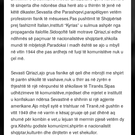
të sinqerta dhe ndonëse disa herë ato u thirrën të jenë në
këtë dikaster,Sevastia dhe Parashqevi,parapëlqyen vetëm
profesionin fisnik të mësueses.Pas pushtimit të Shqipërisë
prej fashizmit Italian,instituti “Kyrias” u sulmua ashpër nga
propaganda italofile.Sidoqoftë falë motrave Qiriazi,si edhe
ndihmës së paçmuar të nacionalistëve shqiptarë,shkolla
mundi të mbijetojë.Paradoksi i madh është se ajo u mbyll
në vitin 1944 dhe pas ardhejs në fuqi të komunistëve nuk u
çel më.
Sevasti Qiriazi,ajo grua fisnike që qeli dhe mbrojti me shpirt
të parën shkollë të vashave,nuk u thirr as në zyrën e
thjeshtë të një nënpunësi të shkollave të Tiranës.Sipas
udhëzimeve të komunistëve,mjediset dhe mjetet e institutit
u konfiskuan ndërsa Sevastinë e shihnin si një agjente
amerikane.Ajo mbyll sytë e trishtuar në Tiranë,në gushtin e
vitit 1949 dhe në varrin e kësaj gruaje që pat dhënë aq
shumë për kombin e vet,u lejuan të merrnin pjesë vetëm dy
gra.Kështu godiste komunizmi,shpirtin e nacionalistit
shqiptar,kulturën dhe dinjitetin e vet shekullor.