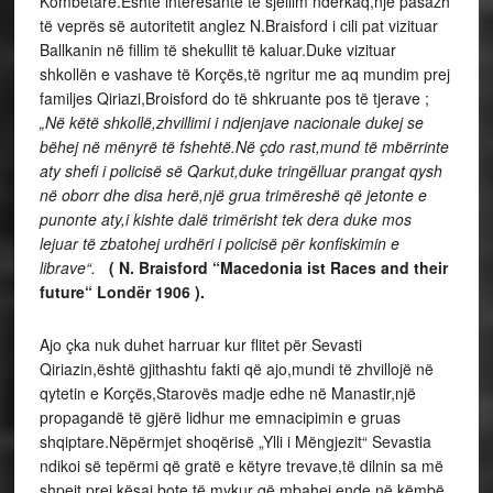
Kombëtare.Është interesante të sjellim ndërkaq,një pasazh
të veprës së autoritetit anglez N.Braisford i cili pat vizituar
Ballkanin në fillim të shekullit të kaluar.Duke vizituar
shkollën e vashave të Korçës,të ngritur me aq mundim prej
familjes Qiriazi,Broisford do të shkruante pos të tjerave ;
„Në këtë shkollë,zhvillimi i ndjenjave nacionale dukej se
bëhej në mënyrë të fshehtë.Në çdo rast,mund të mbërrinte
aty shefi i policisë së Qarkut,duke tringëlluar prangat qysh
në oborr dhe disa herë,një grua trimëreshë që jetonte e
punonte aty,i kishte dalë trimërisht tek dera duke mos
lejuar të zbatohej urdhëri i policisë për konfiskimin e
librave“.
( N. Braisford “Macedonia ist Races and their
future“ Londër 1906 ).
Ajo çka nuk duhet harruar kur flitet për Sevasti
Qiriazin,është gjithashtu fakti që ajo,mundi të zhvillojë në
qytetin e Korçës,Starovës madje edhe në Manastir,një
propagandë të gjërë lidhur me emnacipimin e gruas
shqiptare.Nëpërmjet shoqërisë „Ylli i Mëngjezit“ Sevastia
ndikoi së tepërmi që gratë e këtyre trevave,të dilnin sa më
shpejt prej kësaj bote të mykur që mbahej ende në këmbë