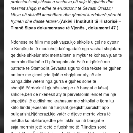
protestanizmit,shkolla e vashave,në saje të gjuhës dhe
mësimit shqip,si edhe të erudicionit të Sevasti Qiriazit,i
kthye në shkollë kombëtare dhe qëndroi kurdoherë përmbi
frymën dhe dasitë fetare“.
(Arkivi i Institutit të Historisë –
Tiranë.Sipas dokumentave të Vjenës , dokumenti 47 ).
Ndonëse në fillim me pak vajza,kjo shkollë u çel në qytetin
e Korçës,do të mbulohej dalëngadalë nga vashat shqiptare
që duke shkelur mbi mentalitetin e mykur të kohës,vijuan të
merrnin diturinë e t’i përhapnin ato.Falë miqësisë me
patriotë të Stambollit,Sevastia siguroi disa tekste në gjuhën
amtare me ç’rast çdo fjalë e shqiptuar aty,në ato
banga,dilte vetëm nga gurra e gjuhës sonë të
shenjtë.Përdorimi i gjuhës shqipe në bangat e kësaj
shkolle,bëri që nxënësit aty,të përvetsonin lëndët me një
shpejtësi të çuditshme krahasuar me shkollat e tjera,ku
këto lëndë jepeshin në turqisht,greqisht,serbisht apo
bullgarisht.Njëherazi,kjo vatër e dijeve merrte vlera të
mëdha kombëtare,edhe për faktin se në bangat e
saja,merrnin jetë idetë e fuqishme të Rilindjes sonë