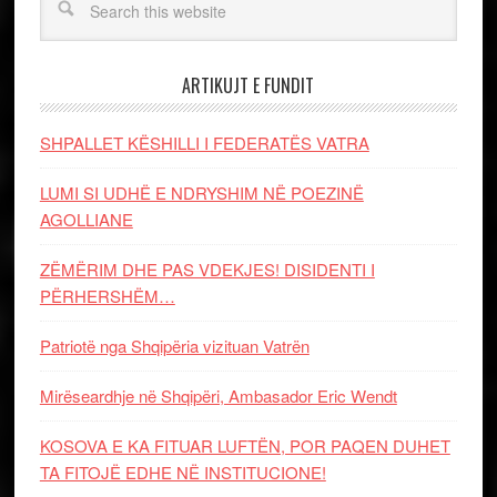
ARTIKUJT E FUNDIT
SHPALLET KËSHILLI I FEDERATËS VATRA
LUMI SI UDHË E NDRYSHIM NË POEZINË
AGOLLIANE
ZËMËRIM DHE PAS VDEKJES! DISIDENTI I
PËRHERSHËM…
Patriotë nga Shqipëria vizituan Vatrën
Mirëseardhje në Shqipëri, Ambasador Eric Wendt
KOSOVA E KA FITUAR LUFTËN, POR PAQEN DUHET
TA FITOJË EDHE NË INSTITUCIONE!