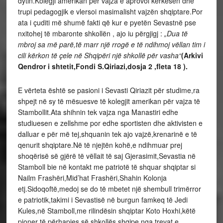
dytin.Kolegji amerikan për vajza e aprovoi kërkesën dhe
trupi pedagogjik e vlersoi masimalisht vajzën shqiptare.Por
ata i çuditi më shumë fakti që kur e pyetën Sevastnë pse
nxitohej të mbaronte shkollën , ajo iu përgjigj :
„Dua të
mbroj sa më parë,të marr një rrogë e të ndihmoj vëllan tim i
cili kërkon të çele në Shqipëri një shkollë për vasha“
(Arkivi
Qendror i shtetit,Fondi S.Qiriazi,dosja 2 ,fleta 18 ).
E vërteta është se pasioni i Sevasti Qiriazit për studime,ra
shpejt në sy të mësuesve të kolegjit amerikan për vajza të
Stambollit.Ata shihnin tek vajza nga Manastiri edhe
studiuesen e zellshme por edhe sportisten dhe aktivisten e
dalluar e për më tej,shquanin tek ajo vajzë,krenarinë e të
qenurit shqiptare.Në të njejtën kohë,e ndihmuar prej
shoqërisë së gjërë të vëllait të saj Gjerasimit,Sevastia në
Stamboll bie në kontakt me patriotë të shquar shqiptar si
Nailm Frashëri,Mid’hat Frashëri,Shahin Kolonja
etj.Sidoqoftë,medoj se do të mbetet një shembull trimërror
e patriotik,takimi i Sevastisë në burgun famkeq të Jedi
Kules,në Stamboll,me rilindësin shqiptar Koto Hoxhi,këtë
pioner të përhapjes së shkollës shqipe nga trevat e