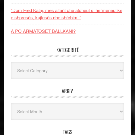
“Dom Fred Kalaj, mes altarit dhe atdheut si hermeneutikë
e shpresës, kujtesës dhe shërbimit”
A PO ARMATOSET BALLKANI?
KATEGORITË
Kategoritë
ARKIV
Arkiv
TAGS