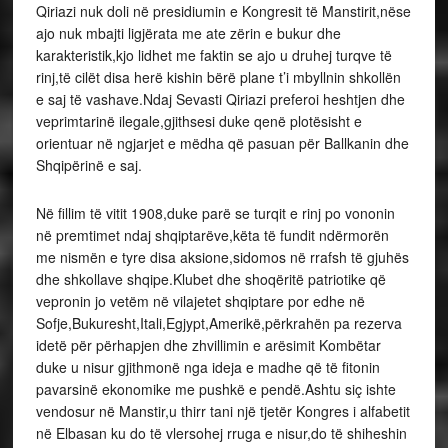
Qiriazi nuk doli në presidiumin e Kongresit të Manstirit,nëse
ajo nuk mbajti ligjërata me ate zërin e bukur dhe
karakteristik,kjo lidhet me faktin se ajo u druhej turqve të
rinj,të cilët disa herë kishin bërë plane t’i mbyllnin shkollën
e saj të vashave.Ndaj Sevasti Qiriazi preferoi heshtjen dhe
veprimtarinë ilegale,gjithsesi duke qenë plotësisht e
orientuar në ngjarjet e mëdha që pasuan për Ballkanin dhe
Shqipërinë e saj.
Në fillim të vitit 1908,duke parë se turqit e rinj po vononin
në premtimet ndaj shqiptarëve,këta të fundit ndërmorën
me nismën e tyre disa aksione,sidomos në rrafsh të gjuhës
dhe shkollave shqipe.Klubet dhe shoqëritë patriotike që
vepronin jo vetëm në vilajetet shqiptare por edhe në
Sofje,Bukuresht,Itali,Egjypt,Amerikë,përkrahën pa rezerva
idetë për përhapjen dhe zhvillimin e arësimit Kombëtar
duke u nisur gjithmonë nga ideja e madhe që të fitonin
pavarsinë ekonomike me pushkë e pendë.Ashtu siç ishte
vendosur në Manstir,u thirr tani një tjetër Kongres i alfabetit
në Elbasan ku do të vlersohej rruga e nisur,do të shiheshin