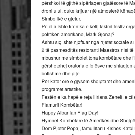
përshkoi të gjithë sipërfaqen gjatësore të Ma
droni u ul, duke krijuar një atmosferë kënaq
Simbolikë e gjetur.
Po cila ishte kronika e këtij takimi festiv 
politikën amerikane, Mark Gjonaj?
Ashtu siç ishte njoftuar nga rrjetet sociale
2 të pasmesditës restoranti Maestros nisi t
mbushur me simbolet tona kombëtare dhe fla
gërshetohej oratoria e folësve me shfaqjen a
bollshme dhe pije.
Për katër orë e gjysëm shqiptarët dhe amer
programet artistike.
Festën e ka hapë e reja Iliriana Zeneli, e c
Flamurit Kombëtar!
Happy Albanian Flag Day!
Hymnet Kombëtare të Amerikës dhe Shqipëri
Dom Pjetër Popaj, famullitari i Kishës Kato