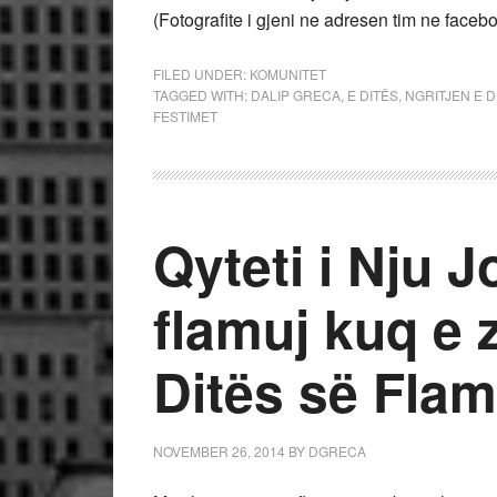
(Fotografite i gjeni ne adresen tim ne faceb
FILED UNDER:
KOMUNITET
TAGGED WITH:
DALIP GRECA
,
E DITËS
,
NGRITJEN E 
FESTIMET
Qyteti i Nju J
flamuj kuq e z
Ditës së Flam
NOVEMBER 26, 2014
BY
DGRECA