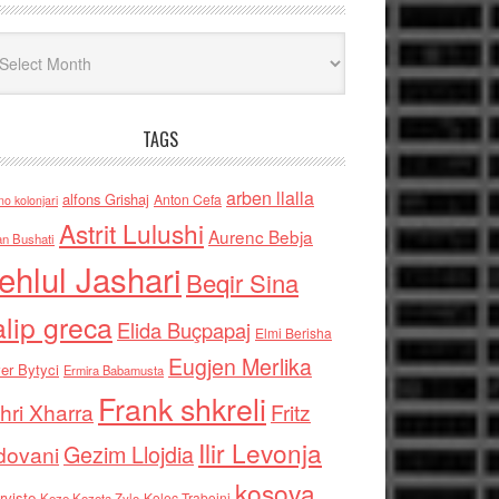
iv
TAGS
arben llalla
alfons Grishaj
Anton Cefa
no kolonjari
Astrit Lulushi
Aurenc Bebja
an Bushati
ehlul Jashari
Beqir Sina
alip greca
Elida Buçpapaj
Elmi Berisha
Eugjen Merlika
er Bytyci
Ermira Babamusta
Frank shkreli
hri Xharra
Fritz
Ilir Levonja
Gezim Llojdia
dovani
kosova
rviste
Kolec Traboini
Keze Kozeta Zylo