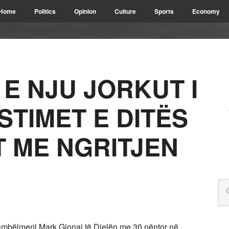
Home
Politics
Opinion
Culture
Sports
Economy
E NJU JORKUT I
STIMET E DITËS
T ME NGRITJEN
ambëlmeni Mark Gjonaj të Dielën me 30 nëntor në