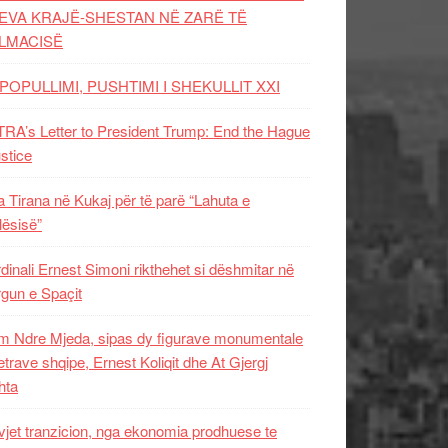
EVA KRAJË-SHESTAN NË ZARË TË
LMACISË
POPULLIMI, PUSHTIMI I SHEKULLIT XXI
RA’s Letter to President Trump: End the Hague
ustice
 Tirana në Kukaj për të parë “Lahuta e
ësisë”
dinali Ernest Simoni rikthehet si dëshmitar në
gun e Spaçit
 Ndre Mjeda, sipas dy figurave monumentale
letrave shqipe, Ernest Koliqit dhe At Gjergj
hta
vjet tranzicion, nga ekonomia prodhuese te