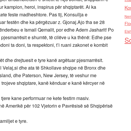
r kampion, heroi, inspirus për shqiptarët. Ai ka
Ko
te feste madheshtore. Pas tij, Konsullja e
Nen
ar festën dhe ka përgëzuar z. Gjonaj.Ajo tha se 28
Flo
Skënderbeu e Ismail Qemalit, por edhe Adem Jasharit! Po
Els
 pjesmarrësit e shumtë, të cilëve u ka thënë: Edhe pse
So
ni ta doni, ta respektoni, t’i ruani zakonet e kombit
jët dhe drejtuesit e tyre kanë argëtuar pjesmarrësit.
ll Velaj,si dhe ata të Shkollave shqipe në Bronx dhe
Island, dhe Paterson, New Jersey, të veshur me
trojeve shqiptare, kanë kënduar e kanë kërcyer në
tjere kane performuar ne kete festim masiv.
e në Amerikë për 102 Vjetorin e Pavrësisë së Shqipërisë
miljet e tyre.