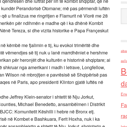
ëndresën dhe luftrat për liri të kombit shqiptar, që në
tën kundër Perandorisë Otomane; më pas përmendi luftën
Ark
ë që u finalizua me ringritjen e Flamurit në Vlorë me 28
 Amerikën për ndihmën e madhe që i ka dhënë Kombit
e Nënë Tereza, si dhe vizita historike e Papa Françeskut
në këmbë me fjalimin e tij, ku evokoi trimëritë dhe
alba
shtë vëmendjes së tij nuk u lanë marrdhëniet e hershme
ikan për heronjët dhe kulturën e historinë shqiptare; ai
asll
 shkruar nga amerikani i madh i letrave, Longfellow,
B
n Wilson në mbrojtjen e pavrësisë së Shqipërisë pas
d
qes në Paris, apo presidenti Klinton gjatë luftës në
Env
he Jeffrey Klein-senator i shtetit të Nju Jorkut,
ounties, Michael Benedetto, ansambëlmen i Distrikit
Fa
JCC: Komunitetit Këshilli i hebre në Bronx etj.
ra
risë në Kombet e Bashkuara, Ferit Hoxha, nuk i ka
ër ansambleistin e shtetit të Nju Jorkut, shqiptarin e
Inte