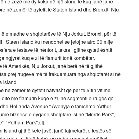
ën e zezë me dy koka në një sfond të kuq janë janë
e në zemër të qytetit të Staten Island dhe Bronxit- Nju
madhe e shqiptarëve të Nju Jorkut, Bronxi, për të
i i Staen Island ku mendohet se jetojnë afro 30 mijë
fera e festave të nëntorit, teksa i gjithë qyteti është
a ngjyrat kuq e zi të flamurit tonë kombëtar.
ve të Amerikës, Nju Jorkut, janë bërë në të gjithë
disa prej rrugeve më të frekuentuara nga shqiptarët si në
a Island.
në zemër të qytetit natyrisht që për të 5-tin vit me
o ditë me flamurin kuqë e zi, në segmenti e rrugës që
dhe Hollanda Avenue,” Avenyja e famshme “Arthur
umë biznese e dyqane shqiptare, si në “Morris Park”,
”, “Pelham Park”,etj.
n Island gjithë këtë javë, janë lajmëtarët e festës së
urin kuq e zi. Ndërkohë, që edhe kompani argëtimi,