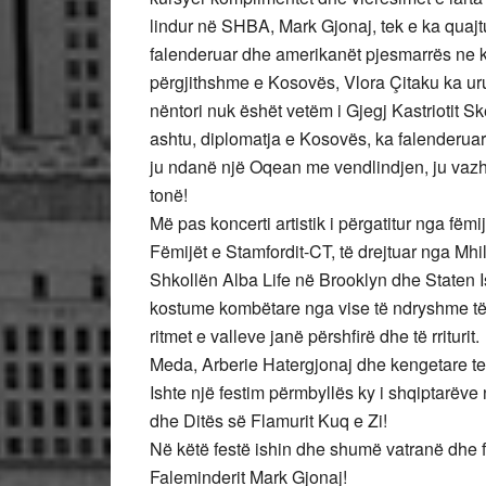
lindur në SHBA, Mark Gjonaj, tek e ka quajtu
falenderuar dhe amerikanët pjesmarrës ne ke
përgjithshme e Kosovës, Vlora Çitaku ka uru
nëntori nuk ëshët vetëm i Gjegj Kastriotit 
ashtu, diplomatja e Kosovës, ka falenderuar
ju ndanë një Oqean me vendlindjen, ju vazhdo
tonë!
Më pas koncerti artistik i përgatitur nga fëmi
Fëmijët e Stamfordit-CT, të drejtuar nga Mhi
Shkollën Alba Life në Brooklyn dhe Staten 
kostume kombëtare nga vise të ndryshme të 
ritmet e valleve janë përshfirë dhe të rriturit.
Meda, Arberie Hatergjonaj dhe kengetare te 
Ishte një festim përmbyllës ky i shqiptarëv
dhe Ditës së Flamurit Kuq e Zi!
Në këtë festë ishin dhe shumë vatranë dhe fa
Faleminderit Mark Gjonaj!