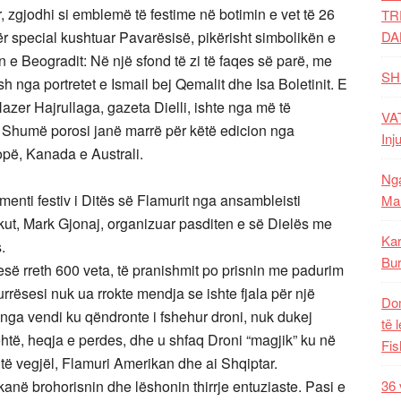
, zgjodhi si emblemë të festime në botimin e vet të 26
TR
r special kushtuar Pavarësisë, pikërisht simbolikën e
DA
lin e Beogradit: Në një sfond të zi të faqes së parë, me
SH
h nga portretet e Ismail bej Qemalit dhe Isa Boletinit. E
azer Hajrullaga, gazeta Dielli, ishte nga më të
VAT
. Shumë porosi janë marrë për këtë edicion nga
Inj
opë, Kanada e Australi.
Nga
nti festiv i Ditës së Flamurit nga ansambleisti
Mal
kut, Mark Gjonaj, organizuar pasditen e së Dielës me
Kar
.
Bur
esë rreth 600 veta, të pranishmit po prisnin me padurim
rrësesi nuk ua rrokte mendja se ishte fjala për një
Dom
nga vendi ku qëndronte i fshehur droni, nuk dukej
të 
ehtë, heqja e perdes, dhe u shfaq Droni “magjik” ku në
Fis
 të vegjël, Flamuri Amerikan dhe ai Shqiptar.
anë brohorisnin dhe lëshonin thirrje entuziaste. Pasi e
36 