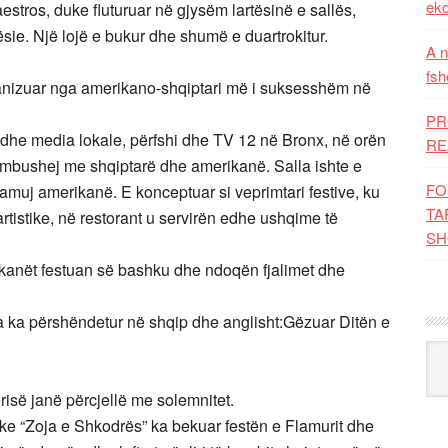
eko
estros, duke fluturuar në gjysëm lartësinë e sallës,
ësie. Një lojë e bukur dhe shumë e duartrokitur.
A n
fsh
organizuar nga amerikano-shqiptari më i suksesshëm në
PR
 si dhe media lokale, përfshi dhe TV 12 në Bronx, në orën
RE
ë mbushej me shqiptarë dhe amerikanë. Salla ishte e
FO
muj amerikanë. E konceptuar si veprimtari festive, ku
TA
rtistike, në restorant u servirën edhe ushqime të
SH
ikanët festuan së bashku dhe ndoqën fjalimet dhe
ila ka përshëndetur në shqip dhe anglisht:Gëzuar Ditën e
Kat
së janë përcjellë me solemnitet.
like “Zoja e Shkodrës” ka bekuar festën e Flamurit dhe