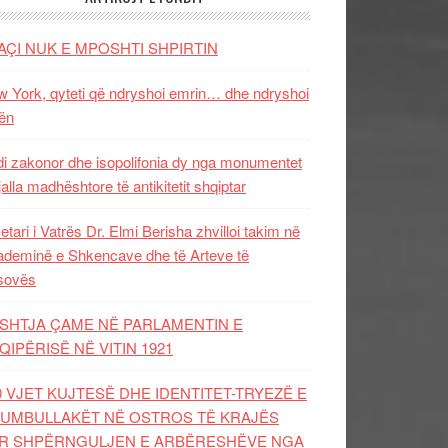
AÇI NUK E MPOSHTI SHPIRTIN
 York, qyteti që ndryshoi emrin… dhe ndryshoi
ën
i zakonor dhe isopolifonia dy nga monumentet
jalla madhështore të antikitetit shqiptar
etari i Vatrës Dr. Elmi Berisha zhvilloi takim në
deminë e Shkencave dhe të Arteve të
sovës
SHTJA ÇAME NË PARLAMENTIN E
QIPËRISË NË VITIN 1921
0 VJET KUJTESË DHE IDENTITET-TRYEZË E
UMBULLAKËT NË OSTROS TË KRAJËS
R SHPËRNGULJEN E ARBËRESHËVE NGA