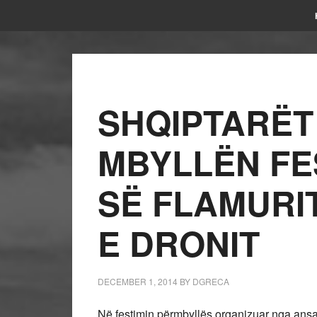
SHQIPTARËT 
MBYLLËN FE
SË FLAMURI
E DRONIT
DECEMBER 1, 2014
BY
DGRECA
Në festimin përmbyllës organizuar nga ans