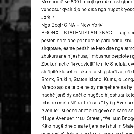
Më shumë se 800 flamujt që mbajn shqiponj
vendosur qysh dje në disa nga rrugët kryesor
Jork. /
Nga Beqir SINA – New York/
BRONX – STATEN ISLAND NYC – Lagjia më e 
pestën herë dhe për herë të parë edhe ishull
shqiptarë, është përfshirë këto ditë nga atmos
zbukuruar e hijeshuar, i mbushur përplotë ng
Zbukurimet e “kryeqytetit” të ri të Shqiptarë
shtëpitë klubet, e lokalet e shqiptarëve, në 
Bronx, Bruklin, Staten Island, Kuins, e Long
Mirëpo ajo që të bie në sy menjëherë sa hynë 
rradhë janë dy anët e rrugët e hijeshuar kët
mbanë emrin Nëna Tereses ” Lydig Avenue 
Avenue”, si edhe anët e rrugëve që kanë sh
“Huge Avenue”, “187 Street”, “William Bridge
Këto rrugë dhe disa të tjera në ishullin State
pavarësisë, teksa janë të stolisure me flam