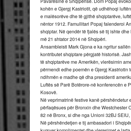
Pavarësinë e Shqipërisë. Dom Popaj evokoi q
kohën e Gjergj Kastriotit, që udhëhoqi luf
e malësorëve dhe të gjithë shqiptarëve, luft
nëntor 1912. Famullitari Popaj falenderoi
shqiptar. Në qendër të fjalës së tij ishte dh
më 21 shtator 2014 në Shqipëri.
Ansambleisti Mark Gjona e ka ngritur sallën 
kontributet shqiptare përgjatë historisë. Ja
të shqiptarëve me Amerikën, vlerësimin amer
përmendi edhe poemën e Gjergj Kastriotin të
ndihmën e madhe që dha presidenti amerika
Luftës së Parë Botërore-në konferencën e Pa
Kosovë.
Në veprimatrinë festive kanë përshëndetur ed
përfaqësues për Bronxin dhe Westchester C
82 në Bronx, si dhe nga Unioni 32BJ SEIU, B
Në përshëndetjen e tij ambasadori i Shqipë
kursyer komplimentet dhe vleresimet e larta p