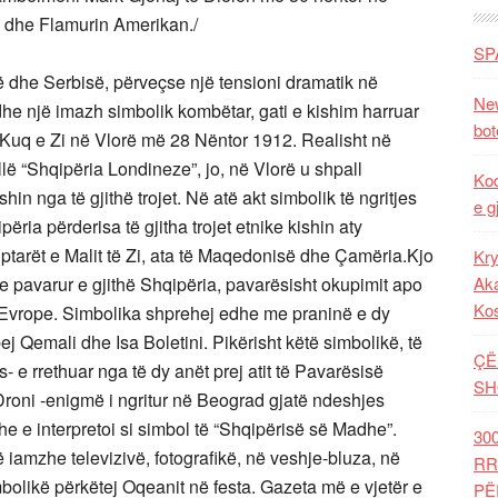
i dhe Flamurin Amerikan./
SP
së dhe Serbisë, përveçse një tensioni dramatik në
New
e një imazh simbolik kombëtar, gati e kishim harruar
bot
t Kuq e Zi në Vlorë më 28 Nëntor 1912. Realisht në
llë “Shqipëria Londineze”, jo, në Vlorë u shpall
Kod
in nga të gjithë trojet. Në atë akt simbolik të ngritjes
e g
ëria përderisa të gjitha trojet etnike kishin aty
iptarët e Malit të Zi, ata të Maqedonisë dhe Çamëria.Kjo
Kry
e pavarur e gjithë Shqipëria, pavarësisht okupimit apo
Aka
Ko
 Evrope. Simbolika shprehej edhe me praninë e dy
j Qemali dhe Isa Boletini. Pikërisht këtë simbolikë, të
ÇË
- e rrethuar nga të dy anët prej atit të Pavarësisë
SH
 Droni -enigmë i ngritur në Beograd gjatë ndeshjes
e e interpretoi si simbol të “Shqipërisë së Madhe”.
30
 iamzhe televizivë, fotografikë, në veshje-bluza, në
RR
mbolikë përkëtej Oqeanit në festa. Gazeta më e vjetër e
PË