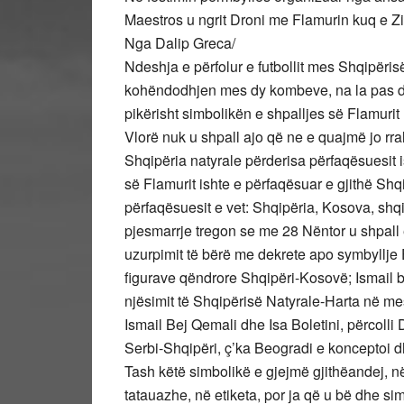
Maestros u ngrit Droni me Flamurin kuq e Z
Nga Dalip Greca/
Ndeshja e përfolur e futbollit mes Shqipëri
kohëndodhjen mes dy kombeve, na la pas dh
pikërisht simbolikën e shpalljes së Flamuri
Vlorë nuk u shpall ajo që ne e quajmë jo rra
Shqipëria natyrale përderisa përfaqësuesit ish
së Flamurit ishte e përfaqësuar e gjithë Shqip
përfaqësuesit e vet: Shqipëria, Kosova, shq
pjesmarrje tregon se me 28 Nëntor u shpall 
uzurpimit të bërë me dekrete apo symbyllje
figurave qëndrore Shqipëri-Kosovë; Ismail be
njësimit të Shqipërisë Natyrale-Harta në mes
Ismail Bej Qemali dhe Isa Boletini, përcolli
Serbi-Shqipëri, ç’ka Beogradi e konceptoi dh
Tash këtë simbolikë e gjejmë gjithëandej, në
tatauazhe, në etiketa, por ja që u bë dhe si