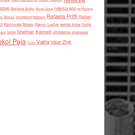
sove
nderroi jete
Marjana Bulku
ne Kosove
Murat Gecaj
Rafaela Prifti
Rafael
e Tereza
presidenti Nishani
qi
Raimonda Moisiu
Ramiz Lushaj
reshat kripa
Sadik
Shefqet Kercelli
shqiperia
hani
shqiptaret
SHBA
kol Paja
Vatra
Visar Zhiti
Thaci