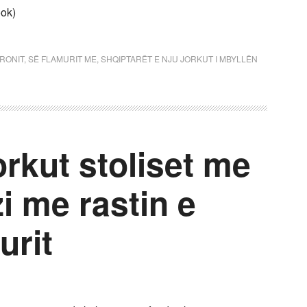
ook)
DRONIT
,
SË FLAMURIT ME
,
SHQIPTARËT E NJU JORKUT I MBYLLËN
orkut stoliset me
i me rastin e
urit