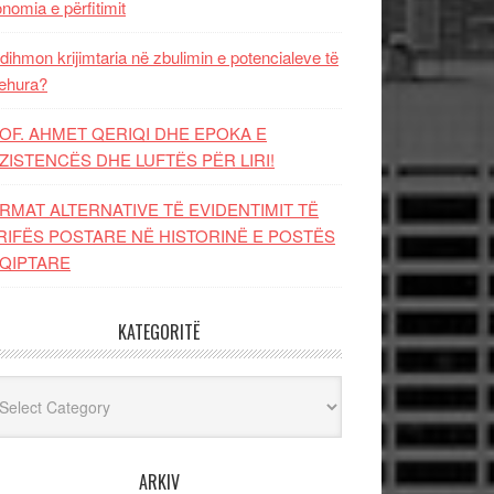
nomia e përfitimit
dihmon krijimtaria në zbulimin e potencialeve të
ehura?
OF. AHMET QERIQI DHE EPOKA E
ZISTENCЁS DHE LUFTЁS PЁR LIRI!
RMAT ALTERNATIVE TË EVIDENTIMIT TË
RIFËS POSTARE NË HISTORINË E POSTËS
QIPTARE
KATEGORITË
egoritë
ARKIV