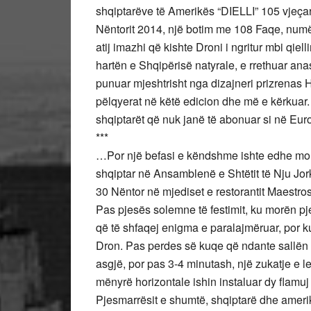
shqiptarëve të Amerikës “DIELLI” 105 vjeçar
Nëntorit 2014, një botim me 108 Faqe, numë
atij imazhi që kishte Droni i ngritur mbi qiel
hartën e Shqipërisë natyrale, e rrethuar anas
punuar mjeshtrisht nga dizajneri prizrenas H
pëlqyerat në këtë edicion dhe më e kërkuar
shqiptarët që nuk janë të abonuar si në Eur
***
…Por një befasi e këndshme ishte edhe mome
shqiptar në Ansamblenë e Shtëtit të Nju Jor
30 Nëntor në mjediset e restorantit Maestros
Pas pjesës solemne të festimit, ku morën pj
që të shfaqej enigma e paralajmëruar, por ku
Dron. Pas perdes së kuqe që ndante sallën 
asgjë, por pas 3-4 minutash, një zukatje e l
mënyrë horizontale ishin instaluar dy flamuj
Pjesmarrësit e shumtë, shqiptarë dhe amerik