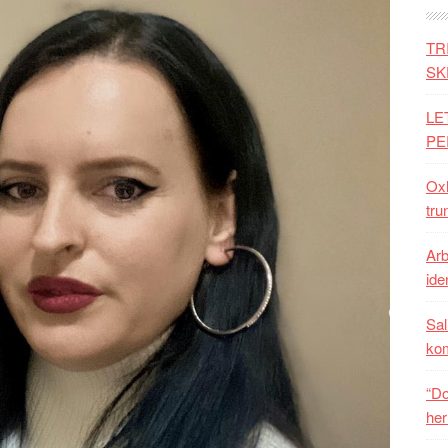
TR
SK
LE
PE
Oxh
tru
Arb
iden
Sal
ko
“Do
her