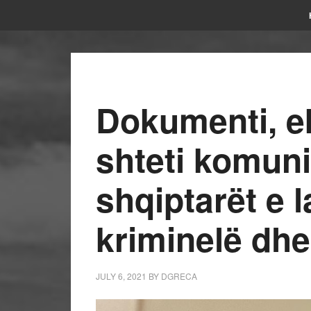
Dokumenti, ek
shteti komun
shqiptarët e l
kriminelë dhe
JULY 6, 2021
BY
DGRECA