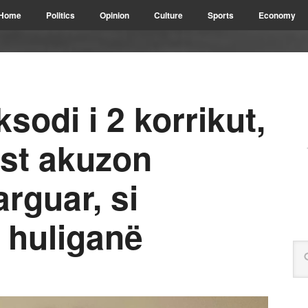
Home
Politics
Opinion
Culture
Sports
Economy
sodi i 2 korrikut,
ist akuzon
arguar, si
 huliganë