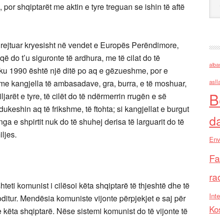
por shqiptarët me aktin e tyre treguan se ishin të aftë
 drejtuar kryesisht në vendet e Europës Perëndimore,
ë do t’u siguronte të ardhura, me të cilat do të
alba
iku 1990 është një ditë po aq e gëzueshme, por e
asll
me kangjella të ambasadave, gra, burra, e të moshuar,
B
arët e tyre, të cilët do të ndërmerrin rrugën e së
dukeshin aq të frikshme, të ftohta; si kangjellat e burgut
d
ga e shpirtit nuk do të shuhej derisa të larguarit do të
iljes.
Env
Fa
ra
hteti komunist i cilësoi këta shqiptarë të thjeshtë dhe të
Inte
oditur. Mendësia komuniste vijonte përpjekjet e saj për
Ko
e këta shqiptarë. Nëse sistemi komunist do të vijonte të