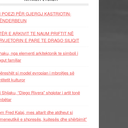
I POEZI PËR GJERGJ KASTRIOTIN-
ËNDERBEUN
TËR E ARKIVIT TE NAUM PRIFTIT NË
RVJETORIN E PARE TE DRAGO SILIQIT
aku, nga elementi arkitektonik te simboli i
ngut familjar
ëreshët si model evropian i mbrojtjes së
titetit kulturor
i Shijaku, “Diego Rivera” shqiptar i artit tonë
mbëtar
m Fred Kalaj, mes altarit dhe atdheut si
meneutikë e shpresës, kujtesës dhe shërbimit”