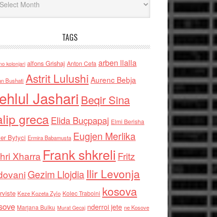
TAGS
arben llalla
alfons Grishaj
Anton Cefa
no kolonjari
Astrit Lulushi
Aurenc Bebja
an Bushati
ehlul Jashari
Beqir Sina
alip greca
Elida Buçpapaj
Elmi Berisha
Eugjen Merlika
er Bytyci
Ermira Babamusta
Frank shkreli
hri Xharra
Fritz
Ilir Levonja
Gezim Llojdia
dovani
kosova
rviste
Kolec Traboini
Keze Kozeta Zylo
sove
nderroi jete
Marjana Bulku
ne Kosove
Murat Gecaj