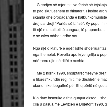
Gjendjes së mjerimit, varfërisë së tejskajshm
të padiskutueshëm të diktatorit, i kishte ardh
skamja dhe propaganda e kalbur komuniste, g
drejtuar drejt “Portës së Lirisë”. Ky popull i
të një mentaliteti të cunguar, të prapambetur
e së cilës ndihen edhe sot.
Nga një diktaturë e egër, ishte shdërruar ta
nga themelet. Revolta apo kryengritja e popul
ndërpreu ujin në ditët e nxehta.
Më 2 korrik 1990, shqiptarët mësynë drejt
e fitores” kundër regjimit, me dëshirën e mad
ekonomike, begatinë për Shqipërië në çdo a
Kjo datë historike është quajtur eksodi i shqi
cila u pasua me Lëvizjen e Dhjetorit 1990, që