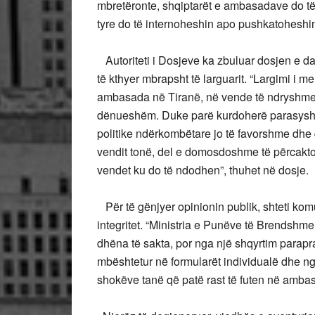
mbretëronte, shqiptarët e ambasadave do të
tyre do të internoheshin apo pushkatoheshi
Autoriteti i Dosjeve ka zbuluar dosjen e dat
të kthyer mbrapsht të larguarit. “Largimi i m
ambasada në Tiranë, në vende të ndryshme t
dënueshëm. Duke parë kurdoherë parasysh fakt
politike ndërkombëtare jo të favorshme dhe
vendit tonë, del e domosdoshme të përcaktoh
vendet ku do të ndodhen”, thuhet në dosje.
Për të gënjyer opinionin publik, shteti komun
integritet. “Ministria e Punëve të Brendshme 
dhëna të sakta, por nga një shqyrtim parapra
mbështetur në formularët individualë dhe ng
shokëve tanë që patë rast të futen në ambas