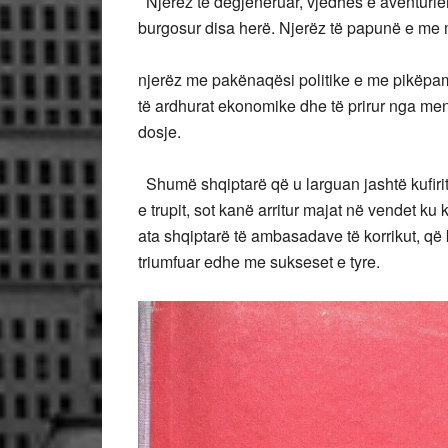
Njerëz të degjeneruar, vjedhës e aventuri
burgosur disa herë. Njerëz të papunë e me m
njerëz me pakënaqësi politike e me pikëpam
të ardhurat ekonomike dhe të prirur nga mend
dosje.
Shumë shqiptarë që u larguan jashtë kufirit
e trupit, sot kanë arritur majat në vendet ku
ata shqiptarë të ambasadave të korrikut, që 
triumfuar edhe me sukseset e tyre.