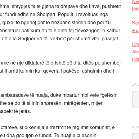
New
e, shtypjes të të gjitha të drejtave dhe lirive, pushtetit
bot
ur fundi edhe në Shqipëri. Populli, i revoltuar, nga
uxoi të ngrihej për të rrëzuar sistemin dhe për t’u
Kod
e g
 nënshtruar pati kurajën të hidhte tej “lëvozhgën” e kalbur
, që e la Shqipërinë të “verbër” për shumë vite, pasojat
Kry
Aka
Ko
shmë në një diktaturë të brishtë që dita-ditës po shembej
lit arriti kulmin kur qeveria i pakësoi ushqimin dhe i
Kat
 ambasadave të huaja, duke mbartur mbi vete “çelësin
he se do të sillnin shpresën, mirëqënien, rritjen
spekt të jetës.
ptarëve, si pikënisja e rrëzimit të regjimit komunist, e
 i dha goditjen e fundit. Të huajt e cilësonin
Ark