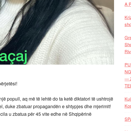
A 
Kri
shq
Gre
Shq
Riv
PU
NG
— 
ërjetësi!
TE
 një popull, aq më të lehtë do ta ketë diktatori të ushtrojë
Kuj
Ko
utel, duke zbatuar propagandën e shtypjes dhe mjerimit!
 cila u zbatua për 45 vite edhe në Shqipërinë
SP