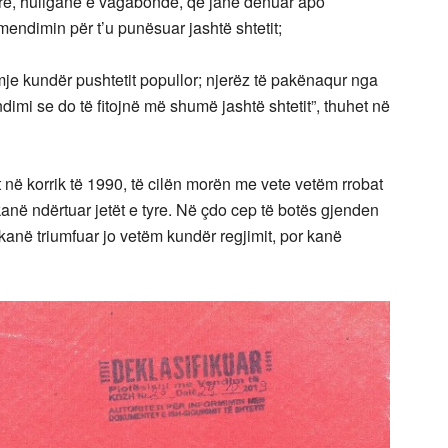
erë, huliganë e vagabondë, që janë dënuar apo
endimin për t’u punësuar jashtë shtetit;
je kundër pushtetit popullor; njerëz të pakënaqur nga
imi se do të fitojnë më shumë jashtë shtetit”, thuhet në
 në korrik të 1990, të cilën morën me vete vetëm rrobat
 kanë ndërtuar jetët e tyre. Në çdo cep të botës gjenden
kanë triumfuar jo vetëm kundër regjimit, por kanë