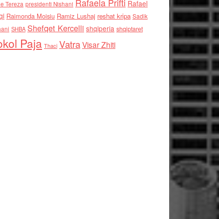
Rafaela Prifti
Rafael
e Tereza
presidenti Nishani
qi
Raimonda Moisiu
Ramiz Lushaj
reshat kripa
Sadik
Shefqet Kercelli
shqiperia
hani
shqiptaret
SHBA
kol Paja
Vatra
Visar Zhiti
Thaci