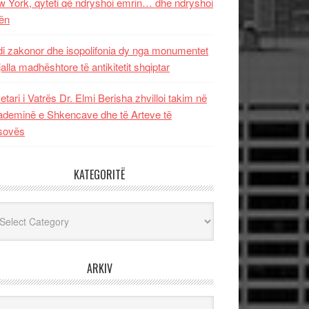
 York, qyteti që ndryshoi emrin… dhe ndryshoi
ën
i zakonor dhe isopolifonia dy nga monumentet
jalla madhështore të antikitetit shqiptar
etari i Vatrës Dr. Elmi Berisha zhvilloi takim në
deminë e Shkencave dhe të Arteve të
sovës
KATEGORITË
egoritë
ARKIV
iv