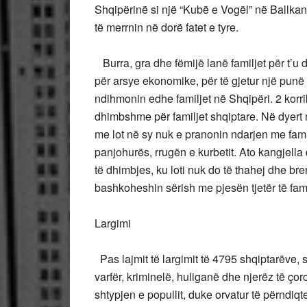
Shqipërinë si një “Kubë e Vogël” në Ballkan, 
të merrnin në dorë fatet e tyre.
Burra, gra dhe fëmijë lanë familjet për t’u
për arsye ekonomike, për të gjetur një punë q
ndihmonin edhe familjet në Shqipëri. 2 korr
dhimbshme për familjet shqiptare. Në dyert 
me lot në sy nuk e pranonin ndarjen me familj
panjohurës, rrugën e kurbetit. Ato kangjella 
të dhimbjes, ku loti nuk do të thahej dhe bren
bashkoheshin sërish me pjesën tjetër të fam
Largimi
Pas lajmit të largimit të 4795 shqiptarëve, s
varfër, kriminelë, huliganë dhe njerëz të çor
shtypjen e popullit, duke orvatur të përndiqt