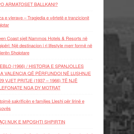
PO ARMATOSET BALLKANI?
za e vlerave – Tragjedia e vërtetë e tranzicionit
iptar
en Coast sjell Nammos Hotels & Resorts në
ipëri: Një destinacion i ri lifestyle merr formë në
ierën Shqiptare
EBLO (1966) / HISTORIA E SPANJOLLES
A VALENCIA QË PËRFUNDOI NË LUSHNJE
29 VJET PRITJE (1937 – 1966) TË NJË
LEFONATE NGA DY MOTRAT
tojmë sakrificën e familjes Lleshi për lirinë e
sovës
AÇI NUK E MPOSHTI SHPIRTIN