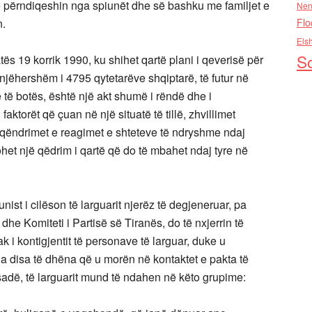
 përndiqeshin nga spiunët dhe së bashku me familjet e
Nen
Flo
n.
Els
So
ës 19 korrik 1990, ku shihet qartë plani i qeverisë për
enjëhershëm i 4795 qytetarëve shqiptarë, të futur në
ë botës, është një akt shumë i rëndë dhe i
orët që çuan në një situatë të tillë, zhvillimet
 qëndrimet e reagimet e shteteve të ndryshme ndaj
et një qëdrim i qartë që do të mbahet ndaj tyre në
ist i cilëson të larguarit njerëz të degjeneruar, pa
dhe Komiteti i Partisë së Tiranës, do të nxjerrin të
k i kontigjentit të personave të larguar, duke u
a disa të dhëna që u morën në kontaktet e pakta të
adë, të larguarit mund të ndahen në këto grupime: