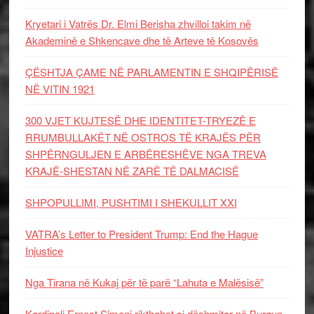
Kryetari i Vatrës Dr. Elmi Berisha zhvilloi takim në
Akademinë e Shkencave dhe të Arteve të Kosovës
ÇËSHTJA ÇAME NË PARLAMENTIN E SHQIPËRISË
NË VITIN 1921
300 VJET KUJTESË DHE IDENTITET-TRYEZË E
RRUMBULLAKËT NË OSTROS TË KRAJËS PËR
SHPËRNGULJEN E ARBËRESHËVE NGA TREVA
KRAJË-SHESTAN NË ZARË TË DALMACISË
SHPOPULLIMI, PUSHTIMI I SHEKULLIT XXI
VATRA’s Letter to President Trump: End the Hague
Injustice
Nga Tirana në Kukaj për të parë “Lahuta e Malësisë”
Kardinali Ernest Simoni rikthehet si dëshmitar në Burgun