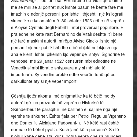
Scanderbegi..
editori i saj Bernardino de Vitali që e dinte
më së miri se ai portret nuk kishte pasur të bënte fare me
imazhin e ndonjë personi por ishte thjesht një ksilografi
simbolike e kalon atë më 30 shtator 1526 edhe në veprën
e Aloyse Cynthio degli Fabritii mbi proverbat popullore. E
pra edhe në këtë rast Bernardino de Vitali deshte t’i bënë
një farë maskimi autorit mirëpo Alvise Cincio ishte një
person i njohur publikisht dhe u bë objekt ndjekjesh nga
ana e klerit. Ishte pikërish kjo vepër që shtyvi Signorinë të
vendosë më 29 janar 1527 censurën mbi edirotinë në
Venedik si mbi librat e shtypuara aty si mbi ato të
importuara. Ky vendim prekte edhe veprën tonë që po
qarkullonte aty si një vepër importi.
Çështja tjetër akoma më enigmatike ka të bëjë me dy
autorët që na prezantojnë veprën e Historisë të
Skënderbeut të paraqitur në ballinën e saj me nga një
vjershë të shkurtër. Është fjala për Petro Regulus Viçentino
dhe Domenik Alcinjano Padovani-n. Në këtë rast është
normale të bëhet pyetja: Kush janë këta persona? Sa të
njohur kanë qënë ata kur u botua vepra dhe sa mundësi