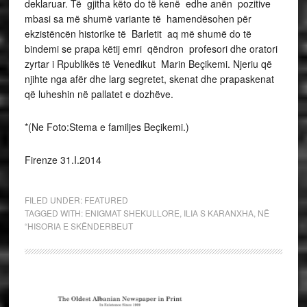
deklaruar. Të gjitha këto do të kenë edhe anën pozitive
mbasi sa më shumë variante të hamendësohen për
ekzistëncën historike të Barletit aq më shumë do të
bindemi se prapa këtij emri qëndron profesori dhe oratori
zyrtar i Rpublikës të Venedikut Marin Beçikemi. Njeriu që
njihte nga afër dhe larg segretet, skenat dhe prapaskenat
që luheshin në pallatet e dozhëve.
*(Ne Foto:Stema e familjes Beçikemi.)
Firenze 31.I.2014
FILED UNDER:
FEATURED
TAGGED WITH:
ENIGMAT SHEKULLORE
,
ILIA S KARANXHA
,
NË
“HISORIA E SKËNDERBEUT