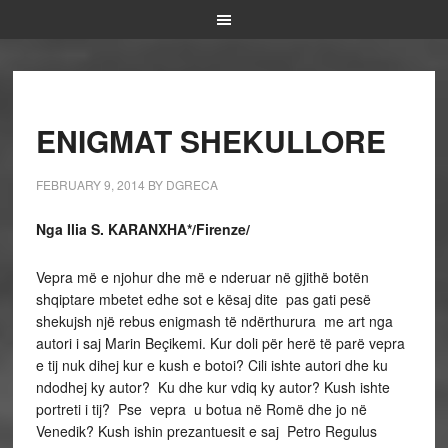
ENIGMAT SHEKULLORE
FEBRUARY 9, 2014
BY
DGRECA
Nga Ilia S. KARANXHA*/Firenze/
Vepra më e njohur dhe më e nderuar në gjithë botën
shqiptare mbetet edhe sot e kësaj dite pas gati pesë
shekujsh një rebus enigmash të ndërthurura me art nga
autori i saj Marin Beçikemi. Kur doli për herë të parë vepra
e tij nuk dihej kur e kush e botoi? Cili ishte autori dhe ku
ndodhej ky autor? Ku dhe kur vdiq ky autor? Kush ishte
portreti i tij? Pse vepra u botua në Romë dhe jo në
Venedik? Kush ishin prezantuesit e saj Petro Regulus