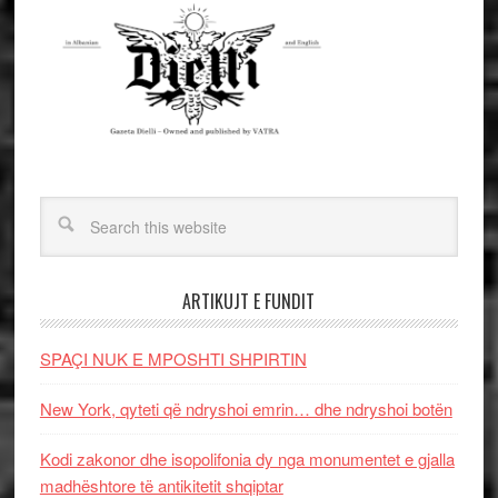
ARTIKUJT E FUNDIT
SPAÇI NUK E MPOSHTI SHPIRTIN
New York, qyteti që ndryshoi emrin… dhe ndryshoi botën
Kodi zakonor dhe isopolifonia dy nga monumentet e gjalla
madhështore të antikitetit shqiptar