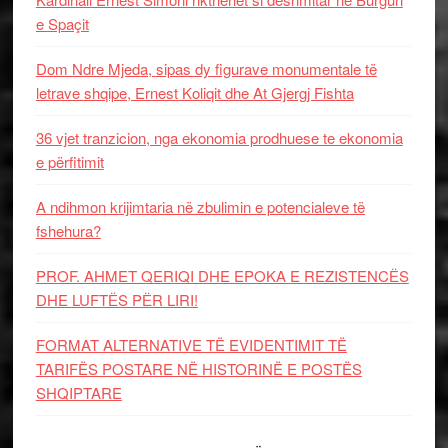
e Spaçit
Dom Ndre Mjeda, sipas dy figurave monumentale të
letrave shqipe, Ernest Koliqit dhe At Gjergj Fishta
36 vjet tranzicion, nga ekonomia prodhuese te ekonomia
e përfitimit
A ndihmon krijimtaria në zbulimin e potencialeve të
fshehura?
PROF. AHMET QERIQI DHE EPOKA E REZISTENCЁS
DHE LUFTЁS PЁR LIRI!
FORMAT ALTERNATIVE TË EVIDENTIMIT TË
TARIFËS POSTARE NË HISTORINË E POSTËS
SHQIPTARE