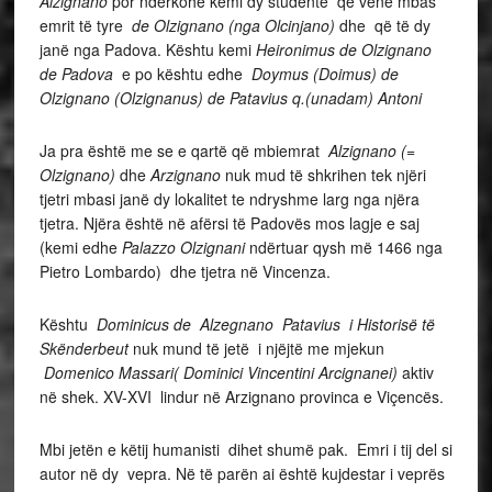
Alzignano
por ndërkohë kemi dy studentë që venë mbas
emrit të tyre
de Olzignano (nga Olcinjano)
dhe që të dy
janë nga Padova. Kështu kemi
Heironimus de Olzignano
de Padova
e po kështu edhe
Doymus (Doimus) de
Olzignano (Olzignanus) de Patavius q.(unadam) Antoni
Ja pra është me se e qartë që mbiemrat
Alzignano (=
Olzignano)
dhe
Arzignano
nuk mud të shkrihen tek njëri
tjetri mbasi janë dy lokalitet te ndryshme larg nga njëra
tjetra. Njëra është në afërsi të Padovës mos lagje e saj
(kemi edhe
Palazzo Olzignani
ndërtuar qysh më 1466 nga
Pietro Lombardo) dhe tjetra në Vincenza.
Kështu
Dominicus de Alzegnano Patavius i Historisë të
Skënderbeut
nuk mund të jetë i njëjtë me mjekun
Domenico Massari( Dominici Vincentini Arcignanei
)
aktiv
në shek. XV-XVI lindur në Arzignano provinca e Viçencës.
Mbi jetën e këtij humanisti dihet shumë pak. Emri i tij del si
autor në dy vepra. Në të parën ai është kujdestar i veprës