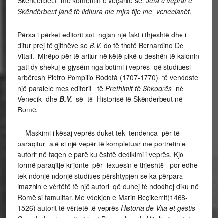
Skënderbeut me komentin e veçantë se
: Jeta e veprat e
Skëndërbeut janë të lidhura me mjra fije me venecianët.
Përsa i përket editorit sot ngjan një fakt i thjeshtë dhe i
ditur prej të gjithëve se
B.V.
do të thotë Bernardino De
Vitali. Mirëpo për të aritur në këtë pikë u deshën të kalonin
gati dy shekuj e gjysëm nga botimi i veprës që studiuesi
arbëresh Pietro Pompilio Rodotà (1707-1770) të vendoste
një paralele mes editorit të
Rrethimit të Shkodrës
në
Venedik dhe
B.V.
–
së të Historisë të Skënderbeut në
Romë.
Maskimi i kësaj veprës duket tek tendenca për të
paraqitur atë si një vepër të kompletuar me portretin e
autorit në faqen e parë ku është dedikimi i veprës. Kjo
formë paraqitje krijonte për lexuesin e thjeshtë por edhe
tek ndonjë ndonjë studiues përshtypjen se ka përpara
imazhin e vërtëtë të një autori që duhej të ndodhej diku në
Romë si famulltar. Me vdekjen e Marin Beçikemit(1468-
1526) autorit të vërtetë të veprës
Historia de Vita et gestis