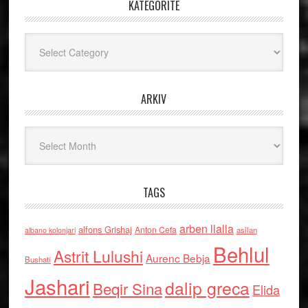
KATEGORITË
Kategoritë
ARKIV
Arkiv
TAGS
arben llalla
alfons Grishaj
Anton Cefa
asllan
albano kolonjari
Behlul
Astrit Lulushi
Aurenc Bebja
Bushati
Jashari
dalip greca
Beqir Sina
Elida