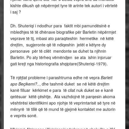
kishte dikush që nëpërmjet tyre të arinte tek autori i vërtetë
i saj ?
Dh. Shuteriqi i ndodhur para faktit mbi pamundësinë e
mbledhjes të të dhënave biografike për Barletin nëpërmjet
veprave të tij, mbasi ato paraqiteshin hermetike në këtë
drejtim, sugjeronte që të ndiqeshin jetët e këtyre dy
personave për të cilët mendonte se duhet ta njihnin
Barletin. Po aty tërheq vëmëndjen se ata ishin injoruar
gati krejt nga historiografia shqiptare(Shuteriqi-1979).
Të njëjtat probleme i parashtruma edhe në vepra
Barleti
apo Beçikemi?..
, dhe tashmë duket se në këtë drejtim
kanë filluar kërkimet e para të cilat nuk duket se e kanë
qetësuar këtë çështje. Ata vazhdojnë të parqesin akoma
vështirësi identifikimi apo njohje të veprimtarisë së tyre në
mënyrë të tillë që të mund të gjejmë kontaktet me autorin
e veprës sonë.