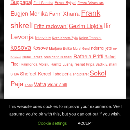
Buçpapaj
Enver Bytyci
Elmi Berisha
Ermira Babamusta
Frank
Eugjen Merlika
Fahri Xharra
shkreli
Ilir
Gezim Llojdia
Fritz radovani
Levonja
Interviste
Kolec Traboini
Keze Kozeta Zylo
kosova
Kosove
nderroi jete
Marjana Bulku
ne
Murat Gecaj
Rafaela Prifti
Rafael
Nene Tereza
Kosove
presidenti Nishani
Floqi
Raimonda Moisiu
Ramiz Lushaj
reshat kripa
Sadik Elshani
Sokol
Shefqet Kercelli
shqiperia
shqiptaret
SHBA
Paja
Vatra
Visar Zhiti
Thaci
This website uses cookies to improve your experience. We'll
assume you're ok with this, but you can opt-out if you wish.
Cookie settings
Log in
ACCEPT