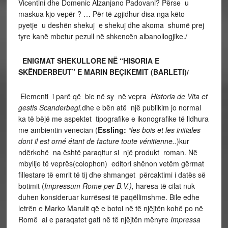
Vicentini dhe Domenic Alzanjano Padovani? Përse u
maskua kjo vepër ? … Për të zgjidhur disa nga këto
pyetje u deshën shekuj e shekuj dhe akoma shumë prej
tyre kanë mbetur pezull në shkencën albanollogjike./
ENIGMAT SHEKULLORE NË “HISORIA E
SKËNDERBEUT” E MARIN BEÇIKEMIT (BARLETI)/
Elementi i parë që bie në sy në vepra
Historia de Vita et
gestis Scanderbegi.
dhe e bën atë një publikim jo normal
ka të bëjë me aspektet tipografike e ikonografike të lidhura
me ambientin venecian (
Essling:
“
les bois et les initiales
dont il est orné étant de facture toute vénitienne
..
)kur
ndërkohë na është paraqitur si një produkt roman. Në
mbyllje të veprës(colophon) editori shënon vetëm gërmat
fillestare të emrit të tij dhe shmanget përcaktimi i datës së
botimit (
Impressum Rome per B.V.),
haresa të cilat nuk
duhen konsideruar kurrësesi të paqëllimshme. Bile edhe
letrën e Marko Marulit që e botoi në të njëjtën kohë po në
Romë ai e paraqatet gati në të njëjtën mënyre
Impressa