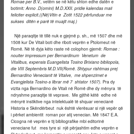
Romae per B.V.,
vetëm se në këtu shton edhe datën e
botimit
: Anno .D(omini) M.D.XXII. pridie kalendas maii
feliciter explicit.((Në)Vitin e Zotit 1522 përfunduar me
sukses ditën e parë të muajit maj.)
Një paraqitje të tillë nuk e gjejmë p. sh., më 1507 dhe më
1508 kur De Vitali boti dhe riboti veprën e Ptolomeut në
Romë. Në të dyja këto raste në colophon gjemë:
Romae :
nouiter impressum per Bernardinum Venetum de
Vitalibus, expensis Euangelista Tosino Brixiano bibliopola,
die VIII Septembris M.D.VII(Romë. Shtypur rishtmas prej
Bernardino Venecianit të Vitalve, me shpenzimet e
Evangjelista Tosino-s librar më 7 shtator 1507).
Pra dy
vizita nga Bernardino de Vitali në Romë dhe dy mënyra të
ndryshme paraqitje të veprave.
Me gjithë këtë edhe në
mënyrë instiktive nga intelektualë të shquar venecianë
Historia e Skëndërbeut nuk është vlerësuar si një vepër që
i përket ambientit roman por atij venecian. Më 1847 E.A.
Cicogna në veprën e tij bibliografike mbi editorinë
veneciane fut mes tyre si një përjashtim edhe veprën e