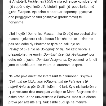
të Aristotelit:
Problemet(1505)
e cila edhe pse konsiderohet
një vepër e dyshimtë e Aristotelit pati një popullaritet në
gjithë Evropën. Ajo është e ndërtuar nëpërmjet pyetjeve
dhe përgjigjeve të 900 çështjeve (problemeve) të
ndryshme.
Libri i dytë i Domenico Massari-t ka të bëjë me peshat dhe
mastat mjekësore i cili u botua fillimisht më 1511 dhe më
pas pati edhe dy ribotime të tjera në Itali një në
Pavia(1516) e një në Bologna(1516). Në këto vepra ai
prezantohet me emrin:
Dominici Vicentini Arcignanei
por
edhe më thjesht:
Dominici Arcignanei
. Dy botimet e fundit
janë të bashkuara me vepra të autorëve të tjerë.
Në këtë pikë duket më interesant të gjyrmohet
Doymus
(Doimus) de Olzignano (Olzignanus) de Patavius
i të
ndjerit Antonio
për të cilin folëm më lart. Ky e nis karierën e
tij univesitare disa muaj pas vdekjes të Marin Beçikemit dhe
është pranuar në universitetin e Padovës mbasi ka dhënë
prova për aftësitë e tij. Nuk është çudi që në mënyrë