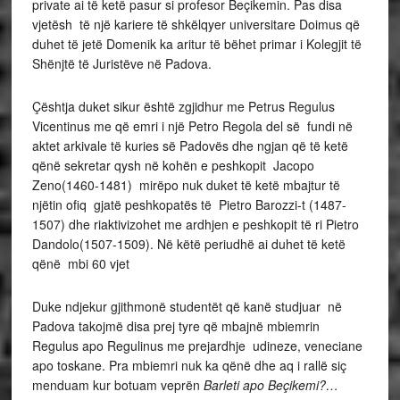
private ai të ketë pasur si profesor Beçikemin. Pas disa
vjetësh të një kariere të shkëlqyer universitare Doimus që
duhet të jetë Domenik ka aritur të bëhet primar i Kolegjit të
Shënjtë të Juristëve në Padova.
Çështja duket sikur është zgjidhur me Petrus Regulus
Vicentinus me që emri i një Petro Regola del së fundi në
aktet arkivale të kuries së Padovës dhe ngjan që të ketë
qënë sekretar qysh në kohën e peshkopit Jacopo
Zeno(1460-1481) mirëpo nuk duket të ketë mbajtur të
njëtin ofiq gjatë peshkopatës të Pietro Barozzi-t (1487-
1507) dhe riaktivizohet me ardhjen e peshkopit të ri Pietro
Dandolo(1507-1509). Në këtë periudhë ai duhet të ketë
qënë mbi 60 vjet
Duke ndjekur gjithmonë studentët që kanë studjuar në
Padova takojmë disa prej tyre që mbajnë mbiemrin
Regulus apo Regulinus me prejardhje udineze, veneciane
apo toskane. Pra mbiemri nuk ka qënë dhe aq i rallë siç
menduam kur botuam veprën
Barleti apo Beçikemi?…