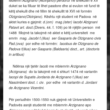
Mbiemri
Alzignano
(Alcinjano)i përdorur në shekullin e XV
duket se ka filluar të lihet pasdore dhe ai evulon në fund të
këtij shekulli dhe në fillim të shekullit të XVI në formën
Olzigniano(Olcinjano).
Kështu një
student në Padova në
aktet kuries e gjejmë:
d.(om) mag.(ister) Iacobi Alzignani
Patavii art. doct
.(Divers. 44. f. 109) po të njëjtin person më
1488 fillojmë ta takojmë në aktet e këtij universiteti me
emrin
mag. Jacobi f.(ilius) ser Gasparis de Olzignano civis
Pad.(ova)
por edhe në formën:
Iacobus de Olzignano de
Padova f(ilius) ser Gasparis (Baldasris) doct., art. (doctoris
in artibus)
Ndërsa një tjetër
Iacob
me mbiemrin
Arzignano
(Arzignana)
do ta takojmë më 4 shkurt 1474 në variantin
Iacopi de Supatis Jordanis de Arzignano f.(ilius) ser
Nascimbeni doct. i. civ
. por edhe në variantin
d. Jordani
de Arzignano Vicentini.
Për periudhën 1500-1550 nuk gjejmë në Universitetin e
Padovës asnjë studentë me mbiemrin
Arzignano
apo