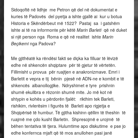
Sidoqoftë në lidhje me Petron që del në dokumentat e
kuries të Padovës del pyetja a ishte gjallë ai kur u botua
Historia e Skëndërbeut më 1522? Pastaj sa i gatshëm
ishte ai të na informonte për këtë
Marin Barleti
që në duket
si një person nga Roma e që në realitet ishte
Marin
Beçikemi
nga Padova?
Me gjithëatë ka rëndësi fakti se diçka ka filluar të lëvizë
edhe në shkencën shqiptare për të gjetur të vërtetën.
Fillimisht u provua për ruajtjen e anakronizmave. Emri i
Barletit e vepra e tij bënin pjesë në ADN-ne e kombit e të
shkencës albanollogjike. Ndryshimet e tyre prishnin
shumë ekulibra e rëzonin shumë mite. Jo më kot në
shtypin e kohës u përdorën fjalët: rikthim tek Barleti,
rishikim, rivlerësim i figurës të Barleti apo rigjetja e
Shqipërisë të humbur. Të gjitha kishinn qëllim të theshin të
ruajmë me çdo kusht Barletin. Shpresojmë e urojmë të
bëhen tentativa të tjera. Hulumtime apo diskutime e pse jo
edhe konfernca mjaft që të mos anullohen pasi janë