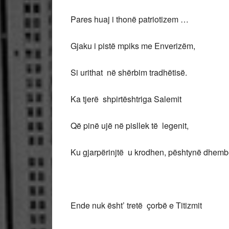
Pares huaj i thonë patriotizem …
Gjaku i pistë mpiks me Enverizëm,
Si urithat në shërbim tradhëtisë.
Ka tjerë shpirtështriga Salemit
Që pinë ujë në pisllek të legenit,
Ku gjarpërinjtë u krodhen, pështynë dhemb
Ende nuk ësht’ tretë çorbë e Titizmit