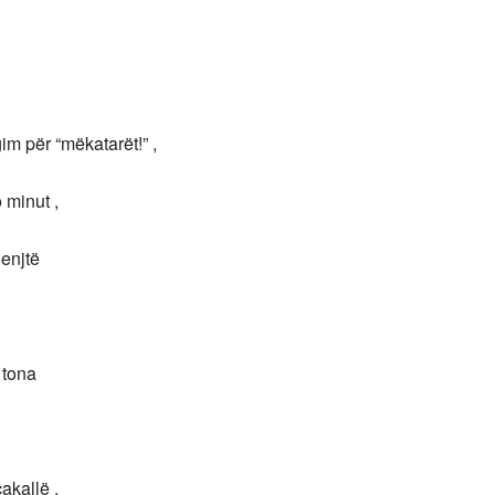
im për “mëkatarët!” ,
 minut ,
henjtë
 tona
akallë ,