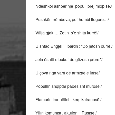
Ndëshkoi ashpër një popull prej miopisë./
Pushkën rrëmbeva, por humbi llogore…/
Villja gjak … Zotin s’e shita kurrë!/
U shfaq Engjëlli i bardh : ”Do jetosh burrë,/
Jeta është e bukur do gëzosh prore.”/
U çova nga varri që armiqtë e lirisë/
Popullin shqiptar pabesisht murosë,/
Flamurin tradhëtisht keq katranosë./
Yllin komunist , akuiloni i Rusisë,/