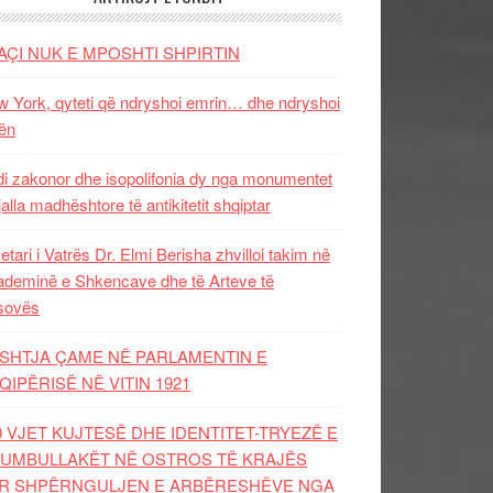
AÇI NUK E MPOSHTI SHPIRTIN
 York, qyteti që ndryshoi emrin… dhe ndryshoi
ën
i zakonor dhe isopolifonia dy nga monumentet
jalla madhështore të antikitetit shqiptar
etari i Vatrës Dr. Elmi Berisha zhvilloi takim në
deminë e Shkencave dhe të Arteve të
sovës
SHTJA ÇAME NË PARLAMENTIN E
QIPËRISË NË VITIN 1921
0 VJET KUJTESË DHE IDENTITET-TRYEZË E
UMBULLAKËT NË OSTROS TË KRAJËS
R SHPËRNGULJEN E ARBËRESHËVE NGA