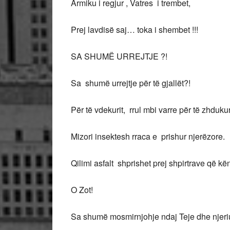
Armiku i regjur , Vatres i trembet,
Prej lavdisë saj… toka i shembet !!!
SA SHUMË URREJTJE ?!
Sa shumë urrejtje për të gjallët?!
Për të vdekurit, rrul mbi varre për të zhduku
Mizori insektesh rraca e prishur njerëzore.
Qilimi asfalt shprishet prej shpirtrave që kë
O Zot!
Sa shumë mosmirnjohje ndaj Teje dhe njeriut