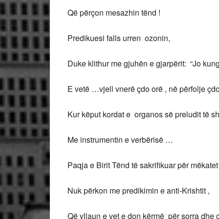
Që përçon mesazhin tënd !
Predikuesi falls urren ozonin,
Duke klithur me gjuhën e gjarpërit: “Jo kung
E vetë …vjell vnerë çdo orë , në përfolje çdo
Kur këput kordat e organos së preludit të s
Me instrumentin e verbërisë …
Paqja e Birit Tënd të sakrifikuar për mëkatet
Nuk përkon me predikimin e anti-Krishtit ,
Që vllaun e vet e don kërmë për sorra dhe ç