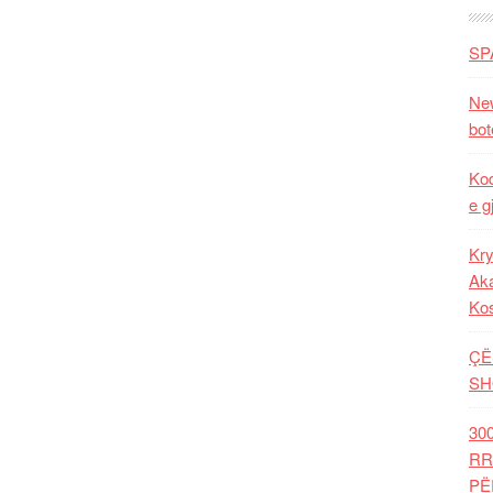
SP
New
bot
Kod
e g
Kry
Aka
Ko
ÇË
SH
30
RR
PË