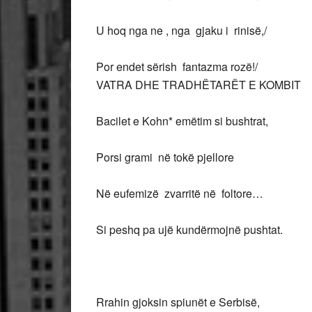
U hoq nga ne , nga gjaku i rinisë,/
Por endet sërish fantazma rozë!/
VATRA DHE TRADHËTARËT E KOMBIT
Bacilet e Kohn* emëtim si bushtrat,
Porsi grami në tokë pjellore
Në eufemizë zvarritë në foltore…
Si peshq pa ujë kundërmojnë pushtat.
Rrahin gjoksin spiunët e Serbisë,