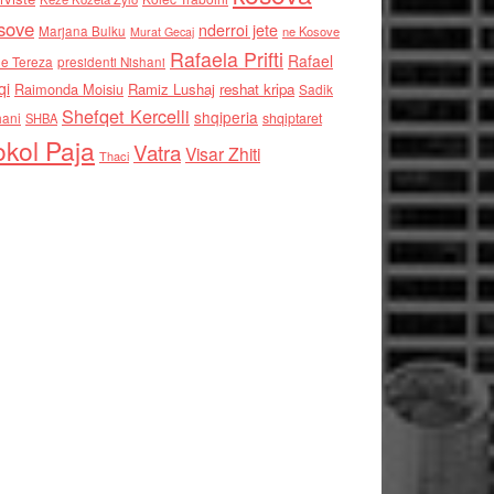
sove
nderroi jete
Marjana Bulku
ne Kosove
Murat Gecaj
Rafaela Prifti
Rafael
e Tereza
presidenti Nishani
qi
Raimonda Moisiu
Ramiz Lushaj
reshat kripa
Sadik
Shefqet Kercelli
shqiperia
hani
shqiptaret
SHBA
kol Paja
Vatra
Visar Zhiti
Thaci