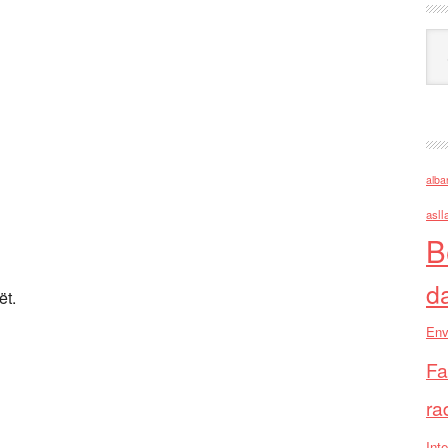
Ark
alba
asll
B
d
ët.
Env
Fa
ra
Inte