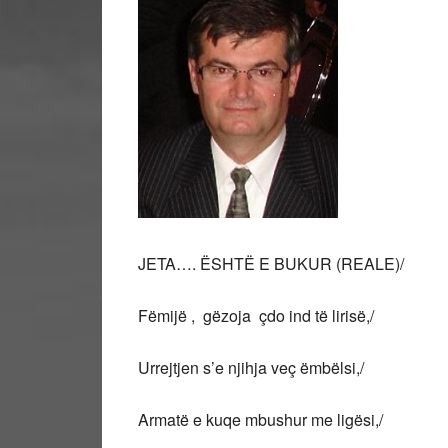
JETA…. ËSHTË E BUKUR (REALE)/
Fëmijë , gëzoja çdo ind të lirisë,/
Urrejtjen s’e njihja veç ëmbëlsi,/
Armatë e kuqe mbushur me ligësi,/