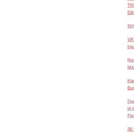
TR
DA
SH
VAT
Inj
Nga
Mal
Kar
Bur
Dom
të 
Fis
36 