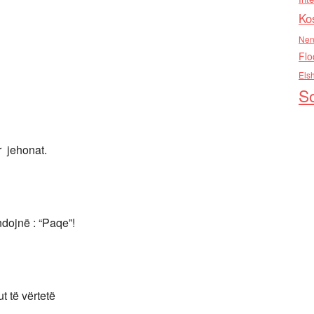
Ko
Nen
Flo
Els
So
r jehonat.
ndojnë : “Paqe”!
 të vërtetë