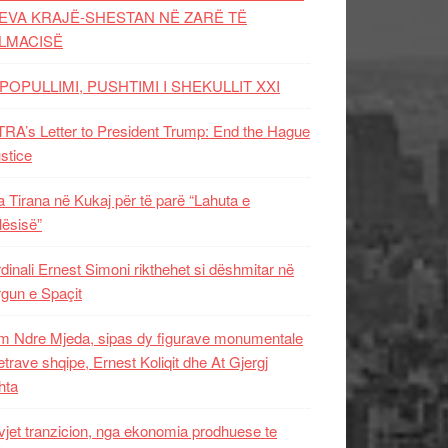
EVA KRAJË-SHESTAN NË ZARË TË
LMACISË
POPULLIMI, PUSHTIMI I SHEKULLIT XXI
RA’s Letter to President Trump: End the Hague
ustice
 Tirana në Kukaj për të parë “Lahuta e
ësisë”
dinali Ernest Simoni rikthehet si dëshmitar në
gun e Spaçit
 Ndre Mjeda, sipas dy figurave monumentale
letrave shqipe, Ernest Koliqit dhe At Gjergj
hta
vjet tranzicion, nga ekonomia prodhuese te