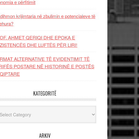
nomia e përfitimit
dihmon krijimtaria në zbulimin e potencialeve të
ehura?
OF. AHMET QERIQI DHE EPOKA E
ZISTENCЁS DHE LUFTЁS PЁR LIRI!
RMAT ALTERNATIVE TË EVIDENTIMIT TË
RIFËS POSTARE NË HISTORINË E POSTËS
QIPTARE
KATEGORITË
egoritë
ARKIV