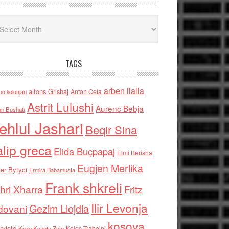
iv
TAGS
arben llalla
alfons Grishaj
Anton Cefa
no kolonjari
Astrit Lulushi
Aurenc Bebja
an Bushati
ehlul Jashari
Beqir Sina
alip greca
Elida Buçpapaj
Elmi Berisha
Eugjen Merlika
er Bytyci
Ermira Babamusta
Frank shkreli
hri Xharra
Fritz
Ilir Levonja
Gezim Llojdia
dovani
kosova
rviste
Kolec Traboini
Keze Kozeta Zylo