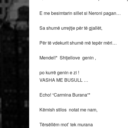
E me besimtarin sillet si Neroni pagan…
Sa shumë urrejtje për të gjallët,
Për të vdekurit shumë më tepër mëri…
Mendel!* Shtjellove genin ,
po kurrë genin e zi !
VASHA ME BUSULL …
Echo! “Carmina Burana”*
Këmish stilos notat me nam,
Tërsëllëm mot’ tek murana