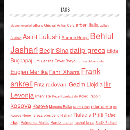
TAGS
arben llalla
alfons Grishaj
Anton Cefa
asllan
albano kolonjari
Behlul
Astrit Lulushi
Aurenc Bebja
Bushati
Jashari
dalip greca
Beqir Sina
Elida
Buçpapaj
Enver Bytyci
Elmi Berisha
Ermira Babamusta
Frank
Eugjen Merlika
Fahri Xharra
shkreli
Ilir
Gezim Llojdia
Fritz radovani
Levonja
Interviste
Kolec Traboini
Keze Kozeta Zylo
kosova
Kosove
nderroi jete
Marjana Bulku
ne
Murat Gecaj
Rafaela Prifti
Rafael
Nene Tereza
Kosove
presidenti Nishani
Floqi
Raimonda Moisiu
Ramiz Lushaj
reshat kripa
Sadik Elshani