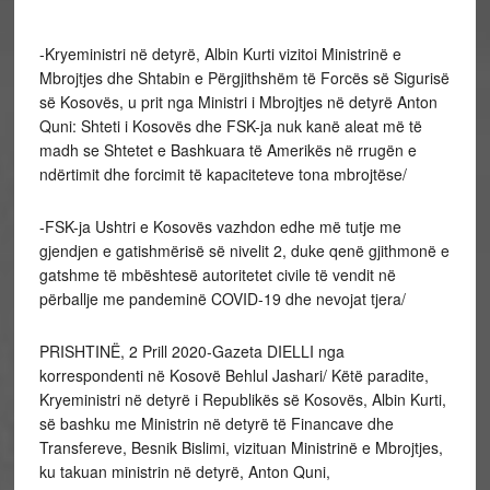
-Kryeministri në detyrë, Albin Kurti vizitoi Ministrinë e
Mbrojtjes dhe Shtabin e Përgjithshëm të Forcës së Sigurisë
së Kosovës, u prit nga Ministri i Mbrojtjes në detyrë Anton
Quni: Shteti i Kosovës dhe FSK-ja nuk kanë aleat më të
madh se Shtetet e Bashkuara të Amerikës në rrugën e
ndërtimit dhe forcimit të kapaciteteve tona mbrojtëse/
-FSK-ja Ushtri e Kosovës vazhdon edhe më tutje me
gjendjen e gatishmërisë së nivelit 2, duke qenë gjithmonë e
gatshme të mbështesë autoritetet civile të vendit në
përballje me pandeminë COVID-19 dhe nevojat tjera/
PRISHTINË, 2 Prill 2020-Gazeta DIELLI nga
korrespondenti në Kosovë Behlul Jashari/ Këtë paradite,
Kryeministri në detyrë i Republikës së Kosovës, Albin Kurti,
së bashku me Ministrin në detyrë të Financave dhe
Transfereve, Besnik Bislimi, vizituan Ministrinë e Mbrojtjes,
ku takuan ministrin në detyrë, Anton Quni,