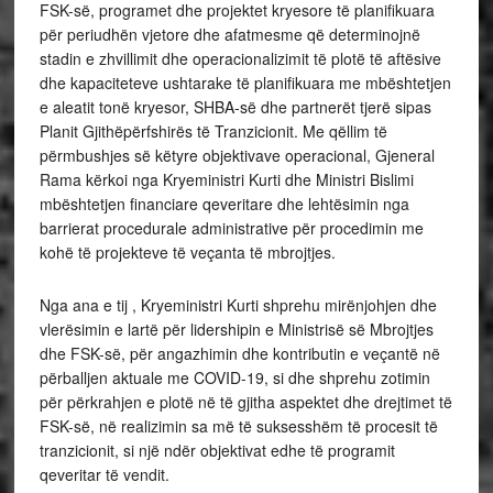
FSK-së, programet dhe projektet kryesore të planifikuara
për periudhën vjetore dhe afatmesme që determinojnë
stadin e zhvillimit dhe operacionalizimit të plotë të aftësive
dhe kapaciteteve ushtarake të planifikuara me mbështetjen
e aleatit tonë kryesor, SHBA-së dhe partnerët tjerë sipas
Planit Gjithëpërfshirës të Tranzicionit. Me qëllim të
përmbushjes së këtyre objektivave operacional, Gjeneral
Rama kërkoi nga Kryeministri Kurti dhe Ministri Bislimi
mbështetjen financiare qeveritare dhe lehtësimin nga
barrierat procedurale administrative për procedimin me
kohë të projekteve të veçanta të mbrojtjes.
Nga ana e tij , Kryeministri Kurti shprehu mirënjohjen dhe
vlerësimin e lartë për lidershipin e Ministrisë së Mbrojtjes
dhe FSK-së, për angazhimin dhe kontributin e veçantë në
përballjen aktuale me COVID-19, si dhe shprehu zotimin
për përkrahjen e plotë në të gjitha aspektet dhe drejtimet të
FSK-së, në realizimin sa më të suksesshëm të procesit të
tranzicionit, si një ndër objektivat edhe të programit
qeveritar të vendit.