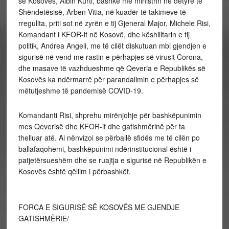
së Kosovës, Albin Kurti, bashkë me ministrin në detyrë të
Shëndetësisë, Arben Vitia, në kuadër të takimeve të
rregullta, priti sot në zyrën e tij Gjeneral Major, Michele Risi,
Komandant i KFOR-it në Kosovë, dhe këshilltarin e tij
politik, Andrea Angeli, me të cilët diskutuan mbi gjendjen e
sigurisë në vend me rastin e përhapjes së virusit Corona,
dhe masave të vazhdueshme që Qeveria e Republikës së
Kosovës ka ndërmarrë për parandalimin e përhapjes së
mëtutjeshme të pandemisë COVID-19.
Komandanti Risi, shprehu mirënjohje për bashkëpunimin
mes Qeverisë dhe KFOR-it dhe gatishmërinë për ta
thelluar atë. Ai nënvizoi se përballë sfidës me të cilën po
ballafaqohemi, bashkëpunimi ndërinstitucional është i
patjetërsueshëm dhe se ruajtja e sigurisë në Republikën e
Kosovës është qëllim i përbashkët.
FORCA E SIGURISË SË KOSOVËS ME GJENDJE
GATISHMËRIE/