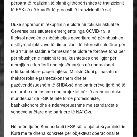
përpara të realizimit të planit gjithëpërfshirës të tranzicionit
të FSK-së në kuadër të procesit të tranzicionit të saj.
Duke shprehur mirëkuptimin e plotë në fokusin aktual të
Qeverisë pas situatës emergjente nga COVID-19, ai
theksoi nevojën e mbështetjes qeveritare në përmbushjen
e këtyre objektivave të dimensionit të interesit shtetëror për
të arritur në stadin e formësimit të plotë të forcave tona për
përmbushjen e misionit të saj kushtetues dhe ligjor për
mbrojtjen e territorit dhe pjesëmarrjes në operacionet
ndërkombëtare paqeruajtëse. Ministri Quni gjithashtu e
theksoi rolin e jashtëzakonshëm dhe të
pazëvendësueshëm të SHBA-së dhe partnerëve tjerë në të
arriturat e deritashme dhe projektet për të ardhmen duke
mundësuar që FSK të jetë forcë profesioniste,
bashkëkohore dhe e ndërveprueshme me standardet e
vendeve anëtare dhe partnere të NATO-s.
Në anën tjetër, Komandanti i FSK-së, e njoftoi Kryeministrin
Kurti me të dhëna konkrete për objektivat operacional të