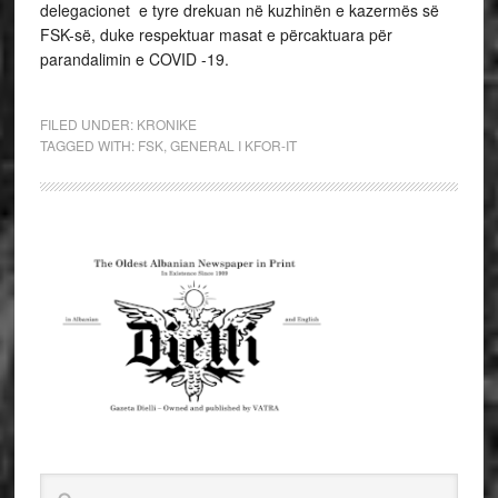
delegacionet e tyre drekuan në kuzhinën e kazermës së
FSK-së, duke respektuar masat e përcaktuara për
parandalimin e COVID -19.
FILED UNDER:
KRONIKE
TAGGED WITH:
FSK
,
GENERAL I KFOR-IT