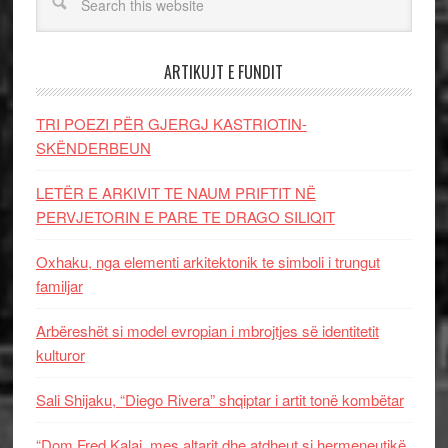
ARTIKUJT E FUNDIT
TRI POEZI PËR GJERGJ KASTRIOTIN-
SKËNDERBEUN
LETËR E ARKIVIT TE NAUM PRIFTIT NË
PERVJETORIN E PARE TE DRAGO SILIQIT
Oxhaku, nga elementi arkitektonik te simboli i trungut
familjar
Arbëreshët si model evropian i mbrojtjes së identitetit
kulturor
Sali Shijaku, “Diego Rivera” shqiptar i artit tonë kombëtar
“Dom Fred Kalaj, mes altarit dhe atdheut si hermeneutikë