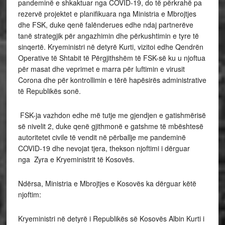
pandeminë e shkaktuar nga COVID-19, do të përkrahë pa
rezervë projektet e planifikuara nga Ministria e Mbrojtjes
dhe FSK, duke qenë falënderues edhe ndaj partnerëve
tanë strategjik për angazhimin dhe përkushtimin e tyre të
sinqertë. Kryeministri në detyrë Kurti, vizitoi edhe Qendrën
Operative të Shtabit të Përgjithshëm të FSK-së ku u njoftua
për masat dhe veprimet e marra për luftimin e virusit
Corona dhe për kontrollimin e tërë hapësirës administrative
të Republikës sonë.
FSK-ja vazhdon edhe më tutje me gjendjen e gatishmërisë
së nivelit 2, duke qenë gjithmonë e gatshme të mbështesë
autoritetet civile të vendit në përballje me pandeminë
COVID-19 dhe nevojat tjera, thekson njoftimi i dërguar
nga Zyra e Kryeministrit të Kosovës.
Ndërsa, Ministria e Mbrojtjes e Kosovës ka dërguar këtë
njoftim:
Kryeministri në detyrë i Republikës së Kosovës Albin Kurti i