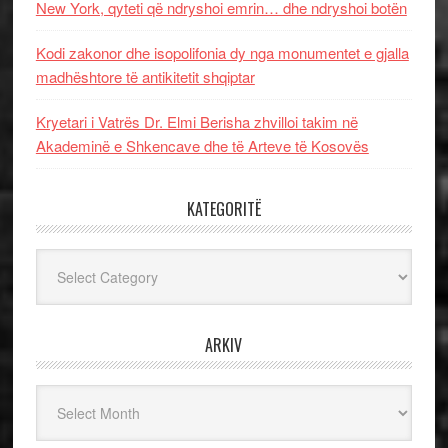
New York, qyteti që ndryshoi emrin… dhe ndryshoi botën
Kodi zakonor dhe isopolifonia dy nga monumentet e gjalla
madhështore të antikitetit shqiptar
Kryetari i Vatrës Dr. Elmi Berisha zhvilloi takim në
Akademinë e Shkencave dhe të Arteve të Kosovës
KATEGORITË
Kategoritë
ARKIV
Arkiv