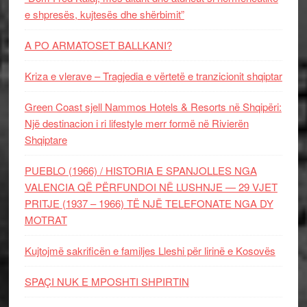
e shpresës, kujtesës dhe shërbimit”
A PO ARMATOSET BALLKANI?
Kriza e vlerave – Tragjedia e vërtetë e tranzicionit shqiptar
Green Coast sjell Nammos Hotels & Resorts në Shqipëri:
Një destinacion i ri lifestyle merr formë në Rivierën
Shqiptare
PUEBLO (1966) / HISTORIA E SPANJOLLES NGA
VALENCIA QË PËRFUNDOI NË LUSHNJE — 29 VJET
PRITJE (1937 – 1966) TË NJË TELEFONATE NGA DY
MOTRAT
Kujtojmë sakrificën e familjes Lleshi për lirinë e Kosovës
SPAÇI NUK E MPOSHTI SHPIRTIN