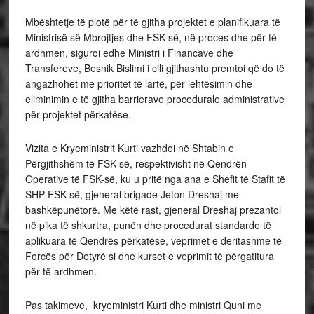
Mbështetje të plotë për të gjitha projektet e planifikuara të
Ministrisë së Mbrojtjes dhe FSK-së, në proces dhe për të
ardhmen, siguroi edhe Ministri i Financave dhe
Transfereve, Besnik Bislimi i cili gjithashtu premtoi që do të
angazhohet me prioritet të lartë, për lehtësimin dhe
eliminimin e të gjitha barrierave procedurale administrative
për projektet përkatëse.
Vizita e Kryeministrit Kurti vazhdoi në Shtabin e
Përgjithshëm të FSK-së, respektivisht në Qendrën
Operative të FSK-së, ku u pritë nga ana e Shefit të Stafit të
SHP FSK-së, gjeneral brigade Jeton Dreshaj me
bashkëpunëtorë. Me këtë rast, gjeneral Dreshaj prezantoi
në pika të shkurtra, punën dhe procedurat standarde të
aplikuara të Qendrës përkatëse, veprimet e deritashme të
Forcës për Detyrë si dhe kurset e veprimit të përgatitura
për të ardhmen.
Pas takimeve, kryeministri Kurti dhe ministri Quni me