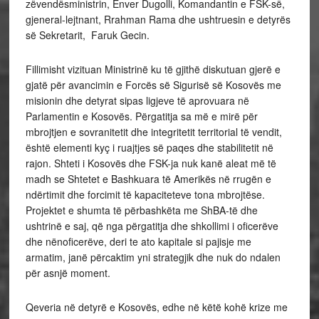
zëvendësministrin, Enver Dugolli, Komandantin e FSK-së,
gjeneral-lejtnant, Rrahman Rama dhe ushtruesin e detyrës
së Sekretarit, Faruk Gecin.
Fillimisht vizituan Ministrinë ku të gjithë diskutuan gjerë e
gjatë për avancimin e Forcës së Sigurisë së Kosovës me
misionin dhe detyrat sipas ligjeve të aprovuara në
Parlamentin e Kosovës. Përgatitja sa më e mirë për
mbrojtjen e sovranitetit dhe integritetit territorial të vendit,
është elementi kyç i ruajtjes së paqes dhe stabilitetit në
rajon. Shteti i Kosovës dhe FSK-ja nuk kanë aleat më të
madh se Shtetet e Bashkuara të Amerikës në rrugën e
ndërtimit dhe forcimit të kapaciteteve tona mbrojtëse.
Projektet e shumta të përbashkëta me ShBA-të dhe
ushtrinë e saj, që nga përgatitja dhe shkollimi i oficerëve
dhe nënoficerëve, deri te ato kapitale si pajisje me
armatim, janë përcaktim yni strategjik dhe nuk do ndalen
për asnjë moment.
Qeveria në detyrë e Kosovës, edhe në këtë kohë krize me