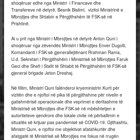
shoqëruar edhe nga Ministri i Financave dhe
Transfereve në detyrë, Besnik Bislimi, vizitoi Ministrinë e
Mbrojtjes dhe Shtabin e Përgjithshëm të FSK-së në
Prishtinë.
Ai u prit nga Ministri i Mbrojtjes në detyrë Anton Quni i
shoqëruar nga zëvendës Ministri i Mbrojtjes Enver Dugolli,
Komandanti i FSK-së gjenerallejtënant Rrahman Rama,
U.d. Sekretari i Përgjithshëm i Ministrisë së Mbrojtjes Faruk
Geci dhe Shefi i Stafit të Shtabit të Përgjithshëm të FSK-së
gjeneral brigade Jeton Dreshaj.
Në fillim, Ministri Quni falënderoi kryeministrin Kurti për
vizitën dhe e njoftoi në pika të përgjithshme për nivelin e
gatishmërisë operacionale dhe veprimet e deritashme të
Ministrisë së Mbrojtjes dhe FSK-së në mbështetjen e
autoriteteve qendrore dhe lokale civile në përballimin e
situatës së krijuar pas pandemisë së COVID-19. Gjithashtu,
Ministri Quni, e njoftoi me objektivat afatshkurtër dhe
afatgjatë të Ministrisë së Mbrojtjes me fokus në rrugën