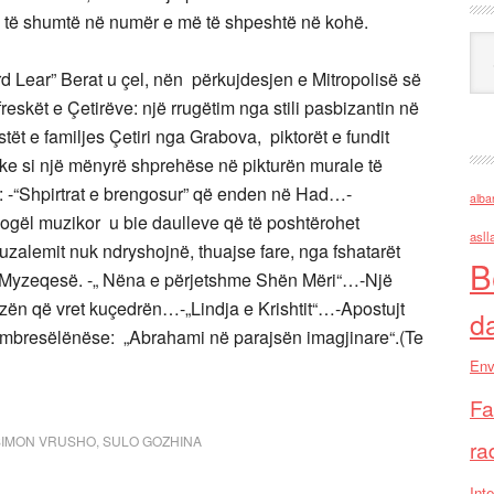
 më të shumtë në numër e më të shpeshtë në kohë.
Ark
 Lear” Berat u çel, nën përkujdesjen e Mitropolisë së
reskët e Çetirëve: një rrugëtim nga stili pasbizantin në
tët e familjes Çetiri nga Grabova, piktorët e fundit
ike si një mënyrë shprehëse në pikturën murale të
e: -“Shpirtrat e brengosur” që enden në Had…-
alba
 i vogël muzikor u bie daulleve që të poshtërohet
asll
eruzalemit nuk ndryshojnë, thuajse fare, nga fshatarët
B
ë Myzeqesë. -„ Nëna e përjetshme Shën Mëri“…-Një
tizën që vret kuçedrën…-„Lindja e Krishtit“…-Apostujt
d
të mbresëlënëse: „Abrahami në parajsën imagjinare“.(Te
Env
Fa
SIMON VRUSHO
,
SULO GOZHINA
ra
Inte