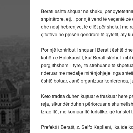
Berati është shquar në shekuj për qytetërimin e
shpirtërore, etj. , por një vend të veçantë zë 
dhe ndaj hebrenjve, të cilët për shekuj me 
çifutëve në pjesën qendrore të qytetit, aty k
Por një kontribut i shquar i Beratit është dhe
kohën e Holokaustit, kur Berati strehoi mb
përgjithshëm i tyre, të strehuar e të shpëtua
nderuar me medalje mirënjohjeje nga shteti iz
është botuar. Janë organizuar konferenca, ja
Këto tradita duhen kujtuar e freskuar here 
reja, sikundër duhen përforcuar e shumëfish
izraelitë, me kompanitë turistike, që turistët 
Prefekti i Beratit, z. Selfo Kapllani, ka ide 