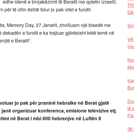
 edhe idenë e binjakëzimit të Beratit me qytetin izraelit,
TR
për të cilin është folur jo pak vitet e fundit.
DA
sës, Memory Day, 27 Janarit, zhvilluam një bisedë me
SH
në dekadën e fundit e ka trajtuar gjërësisht këtë temë në
VAT
njtë e Beratit“.
Inj
Nga
Mal
Kar
Bur
Dom
 botuar jo pak për praninë hebraike në Berat gjatë
të 
, janë organizuar konferenca, emisione televizive etj.
Fis
imi në Berat i mbi 600 hebrenjve në Luftën II
36 