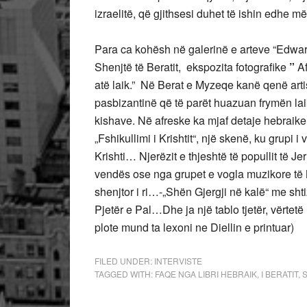
izraelitë, që gjithsesi duhet të ishin edhe
Para ca kohësh në galerinë e arteve “Edward
Shenjtë të Beratit, ekspozita fotografike
”
Af
atë laik.” Në Berat e Myzeqe kanë qenë artis
pasbizantinë që të parët huazuan frymën la
kishave. Në afreske ka mjaf detaje hebraik
„Fshikullimi i Krishtit“, një skenë, ku grupi
Krishti… Njerëzit e thjeshtë të popullit të J
vendës ose nga grupet e vogla muzikore t
shenjtor i ri…-„Shën Gjergji në kalë“ me sh
Pjetër e Pal…Dhe ja një tablo tjetër, vërte
plote mund ta lexoni ne Diellin e printuar)
FILED UNDER:
INTERVISTE
TAGGED WITH:
FAQE NGA LIBRI HEBRAIK
,
I BERATIT
,