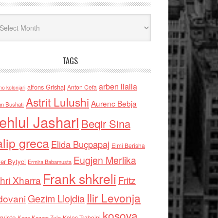
iv
TAGS
arben llalla
alfons Grishaj
Anton Cefa
no kolonjari
Astrit Lulushi
Aurenc Bebja
an Bushati
ehlul Jashari
Beqir Sina
alip greca
Elida Buçpapaj
Elmi Berisha
Eugjen Merlika
er Bytyci
Ermira Babamusta
Frank shkreli
hri Xharra
Fritz
Ilir Levonja
Gezim Llojdia
dovani
kosova
rviste
Kolec Traboini
Keze Kozeta Zylo