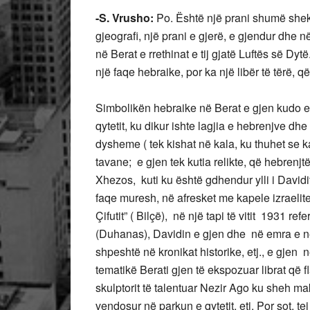
-S. Vrusho:
Po. Është një prani shumë sheku
gjeografi, një prani e gjerë, e gjendur dhe 
në Berat e rrethinat e tij gjatë Luftës së Dyt
një faqe hebraike, por ka një libër të tërë, që 
Simbolikën hebraike në Berat e gjen kudo e
qytetit, ku dikur ishte lagjia e hebrenjve dhe
dysheme ( tek kishat në kala, ku thuhet se k
tavane; e gjen tek kutia relikte, që hebren
Xhezos, kuti ku është gdhendur ylli i David
faqe muresh, në afresket me kapele izraelite
Çifutit” ( Bilçë), në një tapi të vitit 1931 ref
(Duhanas), Davidin e gjen dhe në emra e n
shpeshtë në kronikat historike, etj., e gjen në
tematikë Berati gjen të ekspozuar librat që f
skulptorit të talentuar Nezir Ago ku sheh ma
vendosur në parkun e qytetit, etj. Por sot, t