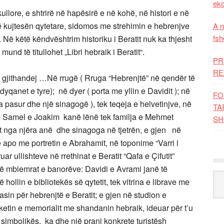
eko
llore, e shtrirë në hapësirë e në kohë, në histori e në
në kujtesën qytetare, sidomos me strehimin e hebrenjve
A n
fsh
ë. Në këtë këndvështrim historiku i Beratit nuk ka thjesht
mund të titullohet „Libri hebraik i Beratit“.
PR
RE
 gjithandej …Në rrugë ( Rruga “Hebrenjtë” në qendër të
 dyqanet e tyre); në dyer ( porta me yllin e Davidit ); në
FO
a pasur dhe një sinagogë ), tek teqeja e helvetinjve, në
TA
jtë Samel e Joakim kanë lënë tek familja e Mehmet
SH
it nga njëra anë dhe sinagoga në tjetrën, e gjen në
 apo me portretin e Abrahamit, në toponime “Varri i
eruar ullishteve në rrethinat e Beratit “Qafa e Çifutit”
ë mbiemrat e banorëve: Davidi e Avrami janë të
Kat
 hollin e bibliotekës së qytetit, tek vitrina e librave me
lasin për hebrenjtë e Beratit; e gjen në studion e
ketin e memorialit me shandanin hebraik, ideuar për t’u
ej simbolikës, ka dhe një prani konkrete turistësh