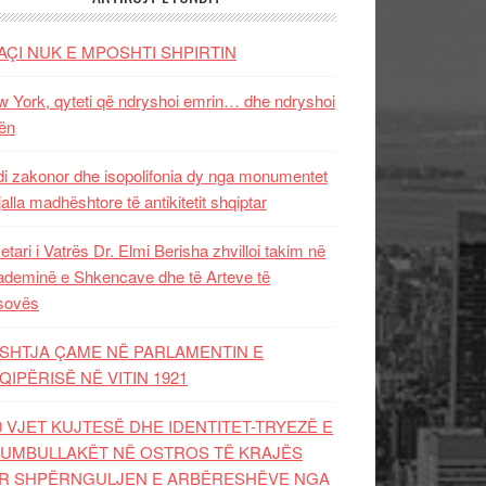
AÇI NUK E MPOSHTI SHPIRTIN
 York, qyteti që ndryshoi emrin… dhe ndryshoi
ën
i zakonor dhe isopolifonia dy nga monumentet
jalla madhështore të antikitetit shqiptar
etari i Vatrës Dr. Elmi Berisha zhvilloi takim në
deminë e Shkencave dhe të Arteve të
sovës
SHTJA ÇAME NË PARLAMENTIN E
QIPËRISË NË VITIN 1921
0 VJET KUJTESË DHE IDENTITET-TRYEZË E
UMBULLAKËT NË OSTROS TË KRAJËS
R SHPËRNGULJEN E ARBËRESHËVE NGA