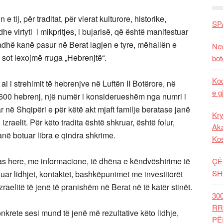
 tij, për traditat, për vlerat kulturore, historike,
SP
dhe virtyti i mikpritjes, i bujarisë, që është manifestuar
radhë kanë pasur në Berat lagjen e tyre, mëhallën e
New
u sot lexojmë rruga „Hebrenjtë“.
bot
Kod
 ai i strehimit të hebrenjve në Luftën II Botërore, në
e g
i 600 hebrenj, një numër i konsiderueshëm nga numri i
r në Shqipëri e për këtë akt mjaft familje beratase janë
Kry
raelit. Për këto tradita është shkruar, është folur,
Aka
në botuar libra e qindra shkrime.
Ko
pas here, me informacione, të dhëna e këndvështrime të
ÇË
SH
uar lidhjet, kontaktet, bashkëpunimet me investitorët
izraelitë të jenë të pranishëm në Berat në të katër stinët.
30
RR
konkrete sesi mund të jenë më rezultative këto lidhje,
PË