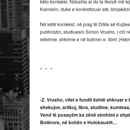
këto kontakte. Ndoshta ai do ta lëvizë më tej
Kamielin, duke e konkretizuar atë, binjakëzim 
Në këtë kontekst, në prag të Ditës së Kujte
publicistin, studiuesin Simon Vrusho, i cili 
referime, shkrime e në botimin e librit „Hebre
* * *
-Z. Vrusho, vitet e fundit është shkruar e
shekujve, artikuj, libra, studime, kumtesa
Vend të posaçëm ka zënë strehimi e shpët
Botërore, në kohën e Holokaustit…