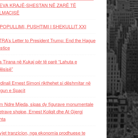
EVA KRAJË-SHESTAN NË ZARË TË
LMACISË
POPULLIMI, PUSHTIMI I SHEKULLIT XXI
RA’s Letter to President Trump: End the Hague
ustice
 Tirana në Kukaj për të parë “Lahuta e
ësisë”
dinali Ernest Simoni rikthehet si dëshmitar në
gun e Spaçit
 Ndre Mjeda, sipas dy figurave monumentale
letrave shqipe, Ernest Koliqit dhe At Gjergj
hta
vjet tranzicion, nga ekonomia prodhuese te