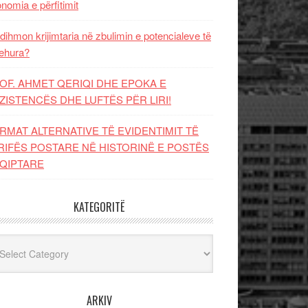
nomia e përfitimit
dihmon krijimtaria në zbulimin e potencialeve të
ehura?
OF. AHMET QERIQI DHE EPOKA E
ZISTENCЁS DHE LUFTЁS PЁR LIRI!
RMAT ALTERNATIVE TË EVIDENTIMIT TË
RIFËS POSTARE NË HISTORINË E POSTËS
QIPTARE
KATEGORITË
egoritë
ARKIV