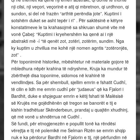
nji cilsi, nji veçori, veçorinë e atij qi mbretnon, qi urdhnon, qi
sundon, si del në frazën “arthtë perëndia jote”. Kuptimi i
sotshëm duket se asht tepër i ri” . Për saktësinë e këtyre
konstatimeve le ta krahasojmë sa shkruan shumë vite më
vonë Çabej: “Kuptimi i kryehershëm ka qenë ai i një
abstrakti më -í “të qenët zot, zotëri, zotërim, sundim. Nga
ky kuptim u zhvillua me kohë një nomen agntis “zotëronjës,
zot” .
Për toponiminë historike, mbështetur në materiale gojore të
mbledhura nëpër krahina të ndryshme, Kruja ka mundur të
zbërthejë disa toponime, sidomos në krahinë të
vendlindjes. Sa për shembull, sjellim emrin e fshatit Cudhî,
të cilin e lidh me emrin cudhî për “judaeus” që ka Fjalori i
Bardhit, duke e shpjeguar emrin e këtij fshati të Malësisë
së Krujës me gojëdhënën që tregon se banorët e tij e
kishin tradhëtuar Skënderbeun, prandaj u quajtën xhudhinj,
që më vonë u shndërrua në Cudhî .
Së fundi, për etnogjenezën e popullit tonë ka rëndësi
vërejtja e tij në polemikë me Selman Rizën se emrin shqip
nuk e ka përdorur Bardhi në Fjalorin e tij, një përfundim në