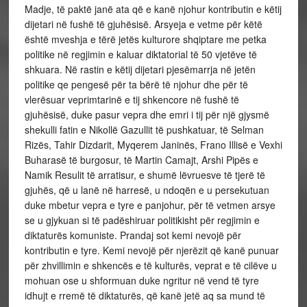
Madje, të paktë janë ata që e kanë njohur kontributin e këtij
dijetari në fushë të gjuhësisë. Arsyeja e vetme për këtë
është mveshja e tërë jetës kulturore shqiptare me petka
politike në regjimin e kaluar diktatorial të 50 vjetëve të
shkuara. Në rastin e këtij dijetari pjesëmarrja në jetën
politike qe pengesë për ta bërë të njohur dhe për të
vlerësuar veprimtarinë e tij shkencore në fushë të
gjuhësisë, duke pasur vepra dhe emri i tij për një gjysmë
shekulli fatin e Nikollë Gazullit të pushkatuar, të Selman
Rizës, Tahir Dizdarit, Myqerem Janinës, Frano Illisë e Vexhi
Buharasë të burgosur, të Martin Camajt, Arshi Pipës e
Namik Resulit të arratisur, e shumë lëvruesve të tjerë të
gjuhës, që u lanë në harresë, u ndoqën e u persekutuan
duke mbetur vepra e tyre e panjohur, për të vetmen arsye
se u gjykuan si të padëshiruar politikisht për regjimin e
diktaturës komuniste. Prandaj sot kemi nevojë për
kontributin e tyre. Kemi nevojë për njerëzit që kanë punuar
për zhvillimin e shkencës e të kulturës, veprat e të cilëve u
mohuan ose u shformuan duke ngritur në vend të tyre
idhujt e rremë të diktaturës, që kanë jetë aq sa mund të