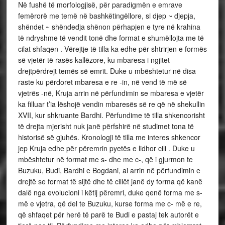
Në fushë të morfologjisë, për paradigmën e emrave
femërorë me temë në bashkëtingëllore, si djep ~ djepja,
shëndet ~ shëndedja shënon përhapjen e tyre në krahina
të ndryshme të vendit tonë dhe format e shumëllojta me të
cilat shfaqen . Vërejtje të tilla ka edhe për shtrirjen e formës
së vjetër të rasës kallëzore, ku mbaresa i ngjitet
drejtpërdrejt temës së emrit. Duke u mbështetur në disa
raste ku përdoret mbaresa e re -in, në vend të më së
vjetrës -në, Kruja arrin në përfundimin se mbaresa e vjetër
ka filluar t’ia lëshojë vendin mbaresës së re që në shekullin
XVII, kur shkruante Bardhi. Përfundime të tilla shkencorisht
të drejta mjerisht nuk janë përfshirë në studimet tona të
historisë së gjuhës. Kronologji të tilla me interes shkencor
jep Kruja edhe për përemrin pyetës e lidhor cili . Duke u
mbështetur në format me s- dhe me c-, që i gjurmon te
Buzuku, Budi, Bardhi e Bogdani, ai arrin në përfundimin e
drejtë se format të sijtë dhe të cillët janë dy forma që kanë
dalë nga evolucioni i këtij përemri, duke qenë forma me s-
më e vjetra, që del te Buzuku, kurse forma me c- më e re,
që shfaqet për herë të parë te Budi e pastaj tek autorët e