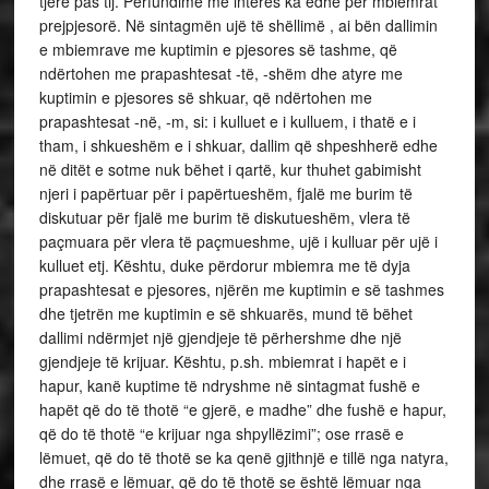
tjerë pas tij. Përfundime me interes ka edhe për mbiemrat
prejpjesorë. Në sintagmën ujë të shëllimë , ai bën dallimin
e mbiemrave me kuptimin e pjesores së tashme, që
ndërtohen me prapashtesat -të, -shëm dhe atyre me
kuptimin e pjesores së shkuar, që ndërtohen me
prapashtesat -në, -m, si: i kulluet e i kulluem, i thatë e i
tham, i shkueshëm e i shkuar, dallim që shpeshherë edhe
në ditët e sotme nuk bëhet i qartë, kur thuhet gabimisht
njeri i papërtuar për i papërtueshëm, fjalë me burim të
diskutuar për fjalë me burim të diskutueshëm, vlera të
paçmuara për vlera të paçmueshme, ujë i kulluar për ujë i
kulluet etj. Kështu, duke përdorur mbiemra me të dyja
prapashtesat e pjesores, njërën me kuptimin e së tashmes
dhe tjetrën me kuptimin e së shkuarës, mund të bëhet
dallimi ndërmjet një gjendjeje të përhershme dhe një
gjendjeje të krijuar. Kështu, p.sh. mbiemrat i hapët e i
hapur, kanë kuptime të ndryshme në sintagmat fushë e
hapët që do të thotë “e gjerë, e madhe” dhe fushë e hapur,
që do të thotë “e krijuar nga shpyllëzimi”; ose rrasë e
lëmuet, që do të thotë se ka qenë gjithnjë e tillë nga natyra,
dhe rrasë e lëmuar, që do të thotë se është lëmuar nga