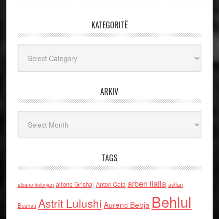
KATEGORITË
Kategoritë
ARKIV
Arkiv
TAGS
arben llalla
alfons Grishaj
Anton Cefa
asllan
albano kolonjari
Behlul
Astrit Lulushi
Aurenc Bebja
Bushati