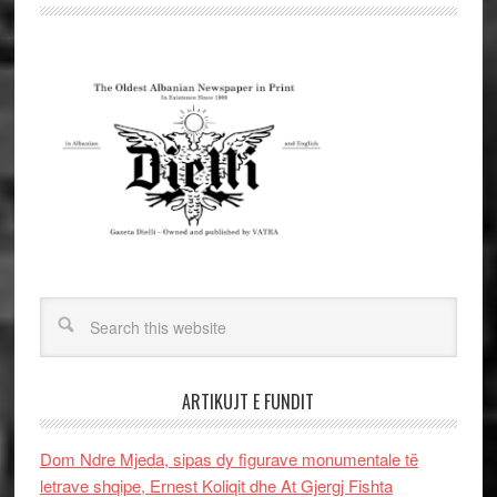
ARTIKUJT E FUNDIT
Dom Ndre Mjeda, sipas dy figurave monumentale të
letrave shqipe, Ernest Koliqit dhe At Gjergj Fishta