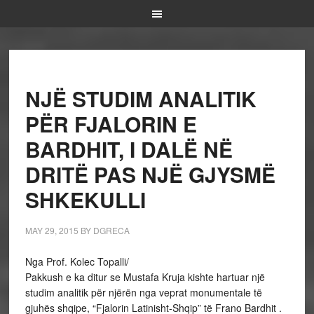
NJË STUDIM ANALITIK
PËR FJALORIN E
BARDHIT, I DALË NË
DRITË PAS NJË GJYSMË
SHKEKULLI
MAY 29, 2015
BY
DGRECA
Nga Prof. Kolec Topalli/
Pakkush e ka ditur se Mustafa Kruja kishte hartuar një
studim analitik për njërën nga veprat monumentale të
gjuhës shqipe, “Fjalorin Latinisht-Shqip” të Frano Bardhit .