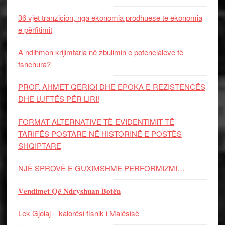
36 vjet tranzicion, nga ekonomia prodhuese te ekonomia
e përfitimit
A ndihmon krijimtaria në zbulimin e potencialeve të
fshehura?
PROF. AHMET QERIQI DHE EPOKA E REZISTENCЁS
DHE LUFTЁS PЁR LIRI!
FORMAT ALTERNATIVE TË EVIDENTIMIT TË
TARIFËS POSTARE NË HISTORINË E POSTËS
SHQIPTARE
NJË SPROVË E GUXIMSHME PERFORMIZMI…
𝐕𝐞𝐧𝐝𝐢𝐦𝐞𝐭 𝐐𝐞̈ 𝐍𝐝𝐫𝐲𝐬𝐡𝐮𝐚𝐧 𝐁𝐨𝐭𝐞̈𝐧
Lek Gjolaj – kalorësi fisnik i Malësisë