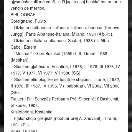
gjysmëshekulli më vonë, le t’i japim asaj bashkë me autorin
vendin që meriton.
BIBLIOGRAFI
Cordignano, Fulvio
– Dizionario albanese-italiano e italiano-albanese (il nuovo
Jungg), Parte Albanese-Italiana. Milano, 1934 (Alb.-It.).
– Dizionario italiano-albanese. Scutari, 1938 (It.-Alb.).
Çabej, Eqrem
– “Meshari” i Gjon Buzukut (1555) I, II. Tiranë, 1968
(Meshari).
– Studime gjuhësore. Prishtinë, I 1976, II 1976, III 1976, IV
1977, V 1977, VI 1977, VII 1986 (SG).
– Studime etimologjike në fushë të shqipes. Tiranë, I 1982,
II 1976, III 1987, IV 1996, V (i pabotuar), VI 2002, VII 2006
(SE).
Fialuer i Rii i Schypés Perbaam Préi Shocniiét t’ Bashkimit.
Shkodër, 1908.
Kristoforidhi, Kostantin
– Fjalor shqip-greqisht (ribotuar prej A. Xhuvanit). Tiranë,
1961 (Fj.).
Kruja, Mustafa