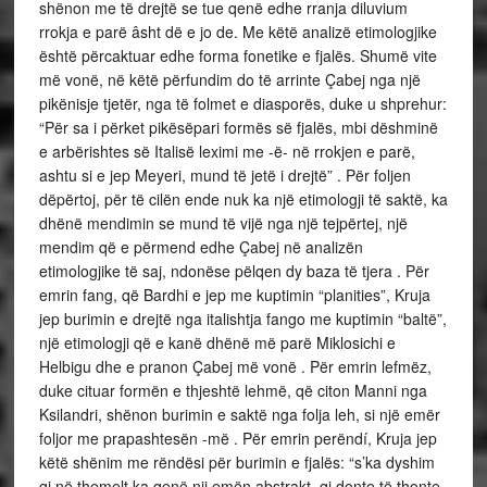
shënon me të drejtë se tue qenë edhe rranja diluvium
rrokja e parë âsht dë e jo de. Me këtë analizë etimologjike
është përcaktuar edhe forma fonetike e fjalës. Shumë vite
më vonë, në këtë përfundim do të arrinte Çabej nga një
pikënisje tjetër, nga të folmet e diasporës, duke u shprehur:
“Për sa i përket pikësëpari formës së fjalës, mbi dëshminë
e arbërishtes së Italisë leximi me -ë- në rrokjen e parë,
ashtu si e jep Meyeri, mund të jetë i drejtë” . Për foljen
dëpërtoj, për të cilën ende nuk ka një etimologji të saktë, ka
dhënë mendimin se mund të vijë nga një tejpërtej, një
mendim që e përmend edhe Çabej në analizën
etimologjike të saj, ndonëse pëlqen dy baza të tjera . Për
emrin fang, që Bardhi e jep me kuptimin “planities”, Kruja
jep burimin e drejtë nga italishtja fango me kuptimin “baltë”,
një etimologji që e kanë dhënë më parë Miklosichi e
Helbigu dhe e pranon Çabej më vonë . Për emrin lefmëz,
duke cituar formën e thjeshtë lehmë, që citon Manni nga
Ksilandri, shënon burimin e saktë nga folja leh, si një emër
foljor me prapashtesën -më . Për emrin perëndí, Kruja jep
këtë shënim me rëndësi për burimin e fjalës: “s’ka dyshim
qi në themelt ka qenë nji emën abstrakt, qi donte të thonte