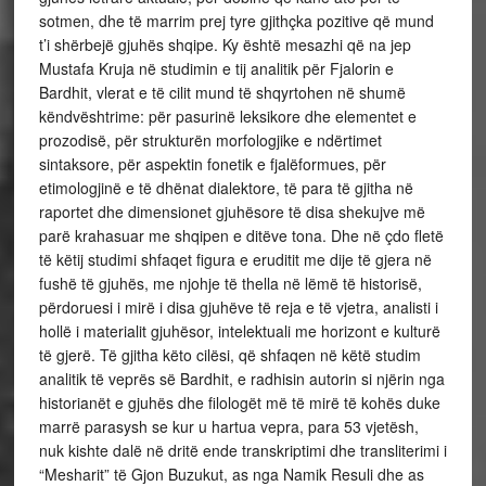
sotmen, dhe të marrim prej tyre gjithçka pozitive që mund
t’i shërbejë gjuhës shqipe. Ky është mesazhi që na jep
Mustafa Kruja në studimin e tij analitik për Fjalorin e
Bardhit, vlerat e të cilit mund të shqyrtohen në shumë
këndvështrime: për pasurinë leksikore dhe elementet e
prozodisë, për strukturën morfologjike e ndërtimet
sintaksore, për aspektin fonetik e fjalëformues, për
etimologjinë e të dhënat dialektore, të para të gjitha në
raportet dhe dimensionet gjuhësore të disa shekujve më
parë krahasuar me shqipen e ditëve tona. Dhe në çdo fletë
të këtij studimi shfaqet figura e eruditit me dije të gjera në
fushë të gjuhës, me njohje të thella në lëmë të historisë,
përdoruesi i mirë i disa gjuhëve të reja e të vjetra, analisti i
hollë i materialit gjuhësor, intelektuali me horizont e kulturë
të gjerë. Të gjitha këto cilësi, që shfaqen në këtë studim
analitik të veprës së Bardhit, e radhisin autorin si njërin nga
historianët e gjuhës dhe filologët më të mirë të kohës duke
marrë parasysh se kur u hartua vepra, para 53 vjetësh,
nuk kishte dalë në dritë ende transkriptimi dhe transliterimi i
“Mesharit” të Gjon Buzukut, as nga Namik Resuli dhe as