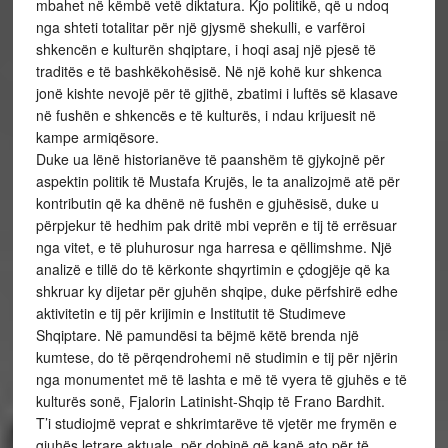
mbahet në këmbë vetë diktatura. Kjo politikë, që u ndoq
nga shteti totalitar për një gjysmë shekulli, e varfëroi
shkencën e kulturën shqiptare, i hoqi asaj një pjesë të
traditës e të bashkëkohësisë. Në një kohë kur shkenca
jonë kishte nevojë për të gjithë, zbatimi i luftës së klasave
në fushën e shkencës e të kulturës, i ndau krijuesit në
kampe armiqësore.
Duke ua lënë historianëve të paanshëm të gjykojnë për
aspektin politik të Mustafa Krujës, le ta analizojmë atë për
kontributin që ka dhënë në fushën e gjuhësisë, duke u
përpjekur të hedhim pak dritë mbi veprën e tij të errësuar
nga vitet, e të pluhurosur nga harresa e qëllimshme. Një
analizë e tillë do të kërkonte shqyrtimin e çdogjëje që ka
shkruar ky dijetar për gjuhën shqipe, duke përfshirë edhe
aktivitetin e tij për krijimin e Institutit të Studimeve
Shqiptare. Në pamundësi ta bëjmë këtë brenda një
kumtese, do të përqendrohemi në studimin e tij për njërin
nga monumentet më të lashta e më të vyera të gjuhës e të
kulturës sonë, Fjalorin Latinisht-Shqip të Frano Bardhit.
T’i studiojmë veprat e shkrimtarëve të vjetër me frymën e
gjuhës letrare aktuale, për dobinë që kanë ato për të