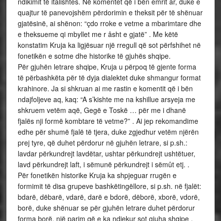
ndikimit të italishtes. Në komentet që i bën emrit ar, duke e
quajtur të panevojshëm përdorimin e theksit për të shënuar
gjatësinë, ai shënon: “çdo rroke e vetme a mbarimtare dhe
e theksueme qi mbyllet me r âsht e gjatë” . Me këtë
konstatim Kruja ka ligjësuar një rregull që sot përfshihet në
fonetikën e sotme dhe historike të gjuhës shqipe.
Për gjuhën letrare shqipe, Kruja u përpoq të gjente forma
të përbashkëta për të dyja dialektet duke shmangur format
krahinore. Ja si shkruan ai me rastin e komentit që i bën
ndajfoljeve aq, kaq: “A s’kishte me na kshillue arsyeja me
shkruem vetëm aqë, Gegë e Toskë … për me i dhanë
fjalës nji formë kombtare të vetme?” . Ai jep rekomandime
edhe për shumë fjalë të tjera, duke zgjedhur vetëm njërën
prej tyre, që duhet përdorur në gjuhën letrare, si p.sh.:
lavdar përkundrejt lavdëtar, ushtar përkundrejt ushtëtuer,
lavd përkundrejt laft, i sëmunë përkundrejt i sëmût etj. .
Për fonetikën historike Kruja ka shpjeguar rrugën e
formimit të disa grupeve bashkëtingëllore, si p.sh. në fjalët:
bdarë, dëbarë, vdarë, darë e bdorë, dëborë, xborë, vdorë,
borë, duke shënuar se për gjuhën letrare duhet përdorur
forma borë, një parim që e ka ndjekur sot gjuha shqipe .