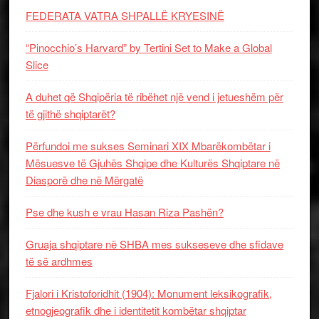
FEDERATA VATRA SHPALLË KRYESINË
“Pinocchio’s Harvard” by Tertini Set to Make a Global
Slice
A duhet që Shqipëria të ribëhet një vend i jetueshëm për
të gjithë shqiptarët?
Përfundoi me sukses Seminari XIX Mbarëkombëtar i
Mësuesve të Gjuhës Shqipe dhe Kulturës Shqiptare në
Diasporë dhe në Mërgatë
Pse dhe kush e vrau Hasan Riza Pashën?
Gruaja shqiptare në SHBA mes sukseseve dhe sfidave
të së ardhmes
Fjalori i Kristoforidhit (1904): Monument leksikografik,
etnogjeografik dhe i identitetit kombëtar shqiptar