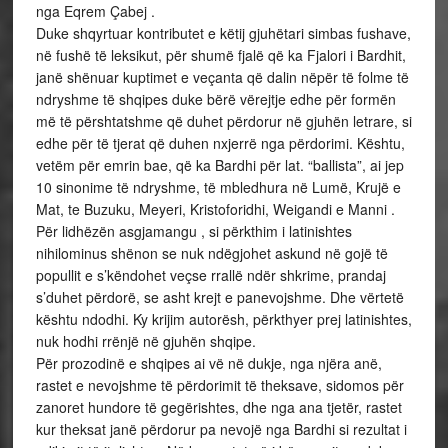
nga Eqrem Çabej .
Duke shqyrtuar kontributet e këtij gjuhëtari simbas fushave,
në fushë të leksikut, për shumë fjalë që ka Fjalori i Bardhit,
janë shënuar kuptimet e veçanta që dalin nëpër të folme të
ndryshme të shqipes duke bërë vërejtje edhe për formën
më të përshtatshme që duhet përdorur në gjuhën letrare, si
edhe për të tjerat që duhen nxjerrë nga përdorimi. Kështu,
vetëm për emrin bae, që ka Bardhi për lat. “ballista”, ai jep
10 sinonime të ndryshme, të mbledhura në Lumë, Krujë e
Mat, te Buzuku, Meyeri, Kristoforidhi, Weigandi e Manni .
Për lidhëzën asgjamangu , si përkthim i latinishtes
nihilominus shënon se nuk ndëgjohet askund në gojë të
popullit e s’këndohet veçse rrallë ndër shkrime, prandaj
s’duhet përdorë, se asht krejt e panevojshme. Dhe vërtetë
kështu ndodhi. Ky krijim autorësh, përkthyer prej latinishtes,
nuk hodhi rrënjë në gjuhën shqipe.
Për prozodinë e shqipes ai vë në dukje, nga njëra anë,
rastet e nevojshme të përdorimit të theksave, sidomos për
zanoret hundore të gegërishtes, dhe nga ana tjetër, rastet
kur theksat janë përdorur pa nevojë nga Bardhi si rezultat i