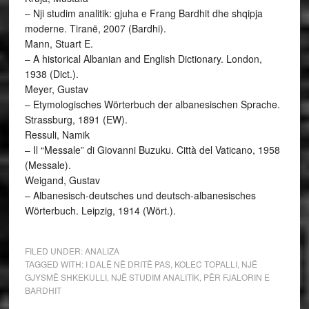
– Nji studim analitik: gjuha e Frang Bardhit dhe shqipja
moderne. Tiranë, 2007 (Bardhi).
Mann, Stuart E.
– A historical Albanian and English Dictionary. London,
1938 (Dict.).
Meyer, Gustav
– Etymologisches Wörterbuch der albanesischen Sprache.
Strassburg, 1891 (EW).
Ressuli, Namik
– Il “Messale” di Giovanni Buzuku. Città del Vaticano, 1958
(Messale).
Weigand, Gustav
– Albanesisch-deutsches und deutsch-albanesisches
Wörterbuch. Leipzig, 1914 (Wört.).
FILED UNDER:
ANALIZA
TAGGED WITH:
I DALË NË DRITË PAS
,
KOLEC TOPALLI
,
NJË
GJYSMË SHKEKULLI
,
NJË STUDIM ANALITIK
,
PËR FJALORIN E
BARDHIT