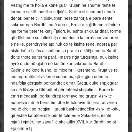
Vëzhgime të holla e kanë çuar Krujën në shumë raste te
forma e saktë fonetike e fjalës. Sjellim si shembull emrin
dënar, për të cilin diskutimin nëse zanorja e parë është
shkruar nga Bardhi me ë apo e, Kruja e zgjidh me citimin e
një forme tjetër të këtij Fjalori, ku është shkruar dnar, formë
që dëshmon se latinishtja denarius e ka errësuar zanoren -
e në -ë, përndryshe ajo nuk do të kishte rënë, ndërsa për
historinë e fjalës ai shënon se prania e këtij emri te Bardhi
do të thotë se termi pará i marrë nga turqishtja, nuk kishte
hyrë ende në gjuhë në kohën kur shkruante Bardhi .
Gjithnjë në këtë fushë, te mbiemri i kërshtenë, Kruja vë re
me mprehtësi lëvizjen e sonantes, që e gjen edhe te
ndajfolja gërqisht përkundrejt emrit Greqi, duke shpjeguar
se një lëvizje e tillë bëhet për lehtësi shqiptimi . Kurse te
emri mëndash, përkundrejt formave me grupin -fsh- të
autorëve më të hershëm dhe të folmeve të tjera, ai vëren
me të drejt se rrëgjimi i grupit bashkëtingëllor -fsh- në -sh-,
që është karakteristik për të folmen e Shkodrës, është
mjaft i vjetër, me zanafillë shekullin XVII, kur Bardhi botoi
Fjalorin e tij .