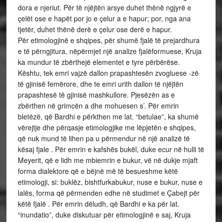
dora e njeriut. Për të njëjtën arsye duhet thënë ngjyrë e
çelët ose e hapët por jo e çelur a e hapur; por, nga ana
tjetër, duhet thënë derë e çelur ose derë e hapur.
Për etimologjinë e shqipes, për shumë fjalë të prejardhura
e të përngjitura, nëpërmjet një analize fjalëformuese, Kruja
ka mundur të zbërthejë elementet e tyre përbërëse.
Kështu, tek emri vajzë dallon prapashtesën zvogluese -zë
të gjinisë femërore, dhe te emri urith dallon të njëjtën
prapashtesë të gjinisë mashkullore. Pjesëzën as e
zbërthen në grimcën a dhe mohuesen s’. Për emrin
bletëzë, që Bardhi e përkthen me lat. “betulae”, ka shumë
vërejtje dhe përqasje etimologjike me lëpjetën e shqipes,
që nuk mund të lihen pa u përmendur në një analizë të
kësaj fjale . Për emrin e kafshës bukël, duke ecur në hulli të
Meyerit, që e lidh me mbiemrin e bukur, vë në dukje mjaft
forma dialektore që e bëjnë më të besueshme këtë
etimologji, si: buklëz, bishtfurkabukur, nuse e bukur, nuse e
lalës, forma që përmenden edhe në studimet e Çabejt për
këtë fjalë . Për emrin dëludh, që Bardhi e ka për lat.
“inundatio”, duke diskutuar për etimologjinë e saj, Kruja