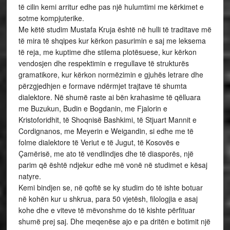
të cilin kemi arritur edhe pas një hulumtimi me kërkimet e
sotme kompjuterike.
Me këtë studim Mustafa Kruja është në hulli të traditave më
të mira të shqipes kur kërkon pasurimin e saj me leksema
të reja, me kuptime dhe stilema plotësuese, kur kërkon
vendosjen dhe respektimin e rregullave të strukturës
gramatikore, kur kërkon normëzimin e gjuhës letrare dhe
përzgjedhjen e formave ndërmjet trajtave të shumta
dialektore. Në shumë raste ai bën krahasime të qëlluara
me Buzukun, Budin e Bogdanin, me Fjalorin e
Kristoforidhit, të Shoqnisë Bashkimi, të Stjuart Mannit e
Cordignanos, me Meyerin e Weigandin, si edhe me të
folme dialektore të Veriut e të Jugut, të Kosovës e
Çamërisë, me ato të vendlindjes dhe të diasporës, një
parim që është ndjekur edhe më vonë në studimet e kësaj
natyre.
Kemi bindjen se, në qoftë se ky studim do të ishte botuar
në kohën kur u shkrua, para 50 vjetësh, filologjia e asaj
kohe dhe e viteve të mëvonshme do të kishte përfituar
shumë prej saj. Dhe meqenëse ajo e pa dritën e botimit një