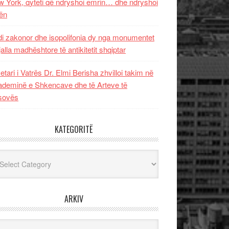
 York, qyteti që ndryshoi emrin… dhe ndryshoi
ën
i zakonor dhe isopolifonia dy nga monumentet
jalla madhështore të antikitetit shqiptar
etari i Vatrës Dr. Elmi Berisha zhvilloi takim në
deminë e Shkencave dhe të Arteve të
sovës
KATEGORITË
egoritë
ARKIV
iv