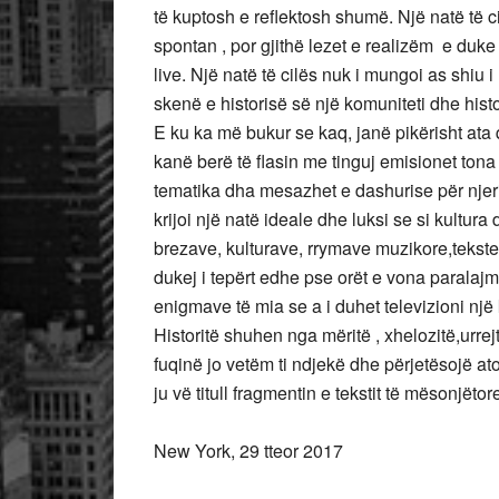
të kuptosh e reflektosh shumë. Një natë të c
spontan , por gjithë lezet e realizëm
e duke 
live. Një natë të cilës nuk i mungoi as shiu
skenë e historisë së një komuniteti dhe histo
E ku ka më bukur se kaq, janë pikërisht ata 
kanë berë të flasin me tinguj emisionet tona 
tematika dha mesazhet e dashurise për njer
krijoi një natë ideale dhe luksi se si kultur
brezave, kulturave, rrymave muzikore,tekste
dukej i tepërt edhe pse orët e vona paralaj
enigmave të mia se a i duhet televizioni një 
Historitë shuhen nga mëritë , xhelozitë,urre
fuqinë jo vetëm ti ndjekë dhe përjetësojë at
ju vë titull fragmentin e tekstit të mësonjët
New York, 29 tteor 2017