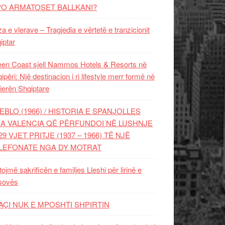
PO ARMATOSET BALLKANI?
za e vlerave – Tragjedia e vërtetë e tranzicionit
iptar
en Coast sjell Nammos Hotels & Resorts në
ipëri: Një destinacion i ri lifestyle merr formë në
ierën Shqiptare
EBLO (1966) / HISTORIA E SPANJOLLES
A VALENCIA QË PËRFUNDOI NË LUSHNJE
29 VJET PRITJE (1937 – 1966) TË NJË
LEFONATE NGA DY MOTRAT
tojmë sakrificën e familjes Lleshi për lirinë e
sovës
AÇI NUK E MPOSHTI SHPIRTIN