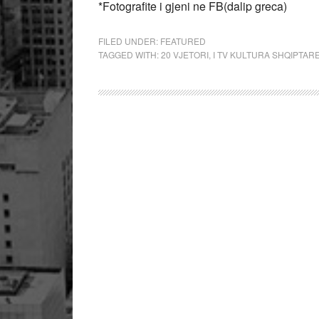
*Fotografite i gjeni ne FB(dalip greca)
FILED UNDER:
FEATURED
TAGGED WITH:
20 VJETORI
,
I TV KULTURA SHQIPTAR