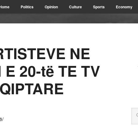
Home
Politics
Opinion
Culture
Sports
Economy
RTISTEVE NE
E 20-të TE TV
QIPTARE
ë/