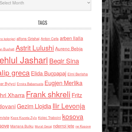
TAGS
arben llalla
alfons Grishaj
Anton Cefa
no kolonjari
Astrit Lulushi
Aurenc Bebja
an Bushati
ehlul Jashari
Beqir Sina
alip greca
Elida Buçpapaj
Elmi Berisha
Eugjen Merlika
er Bytyci
Ermira Babamusta
Frank shkreli
hri Xharra
Fritz
Ilir Levonja
Gezim Llojdia
dovani
kosova
rviste
Kolec Traboini
Keze Kozeta Zylo
sove
nderroi jete
Marjana Bulku
ne Kosove
Murat Gecaj