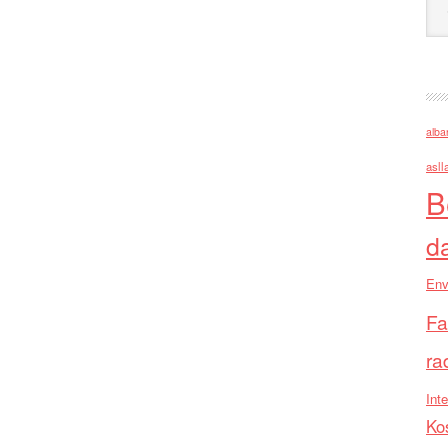
alba
asll
B
d
Env
Fa
ra
Inte
Ko