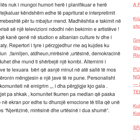
A 
ilës nuk i mungoi humori herë i planifikuar e herë
tejkaluar këndshëm edhe të papriturat e interpretimit
Kri
 i rrebeshtë për tu mbajtur mend. Madhështia e takimit në
shq
risë së një televizioni ndodhi nën bekimin e artistëve !
që kanë qenë në studion e albanian culture tv dhe i
Gre
aty. Repertori i tyre i përzgjedhur me aq kujdes ku
Shq
iun
,familjen, atdheun,mirësinë ,urtësinë, demokracinë
Riv
a duhet dhe mund ti shërbejë një kombi. Alternimi i
PU
ve te lexuara
bëri që asnjë minut në atë sallë të mos
NG
mëronin mëngjesin e një jave të re pune. Personalisht
— 
komuniteti në emigrim ,,, i dha përgjigje kjo gala .
TE
jtjet pa shkak , komunitet tkurren pa median që paska
o në ekran por edhe tu dhurojë emocione të tilla që unë
Kuj
ores “Njerëzinë, mirësinë dhe urtësinë i dua shumë”.
Ko
SP