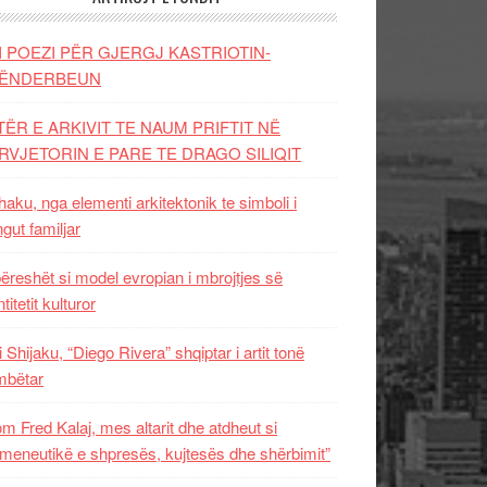
I POEZI PËR GJERGJ KASTRIOTIN-
ËNDERBEUN
TËR E ARKIVIT TE NAUM PRIFTIT NË
RVJETORIN E PARE TE DRAGO SILIQIT
aku, nga elementi arkitektonik te simboli i
ngut familjar
ëreshët si model evropian i mbrojtjes së
titetit kulturor
i Shijaku, “Diego Rivera” shqiptar i artit tonë
mbëtar
m Fred Kalaj, mes altarit dhe atdheut si
meneutikë e shpresës, kujtesës dhe shërbimit”