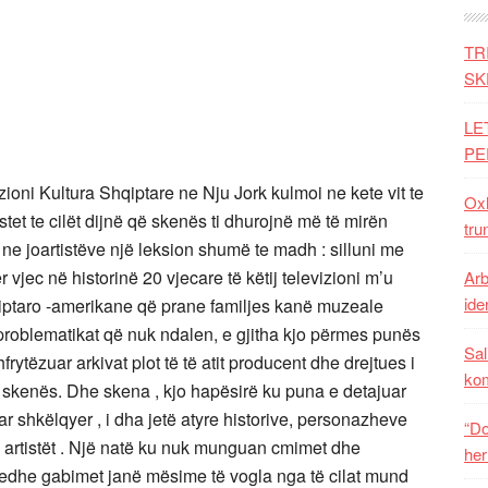
TR
SK
LE
PE
zioni Kultura Shqiptare ne Nju Jork kulmoi ne kete vit te
Oxh
tistet te cilët dijnë që skenës ti dhurojnë më të mirën
tru
ne joartistëve një leksion shumë te madh : silluni me
vjec në historinë 20 vjecare të këtij televizioni m’u
Arb
iden
qiptaro -amerikane që prane familjes kanë muzeale
 problematikat që nuk ndalen, e gjitha kjo përmes punës
Sal
frytëzuar arkivat plot të të atit producent dhe drejtues i
ko
 skenës. Dhe skena , kjo hapësirë ku puna e detajuar
ar shkëlqyer , i dha jetë atyre historive, personazheve
“Do
hin artistët . Një natë ku nuk munguan cmimet dhe
her
dhe gabimet janë mësime të vogla nga të cilat mund