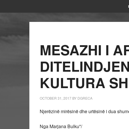
MESAZHI I A
DITELINDJEN 
KULTURA SH
OCTOBER 31, 2017
BY
DGRECA
Njerëzinë mirësinë dhe urtësinë i dua shum
Nga Marjana Bulku*/