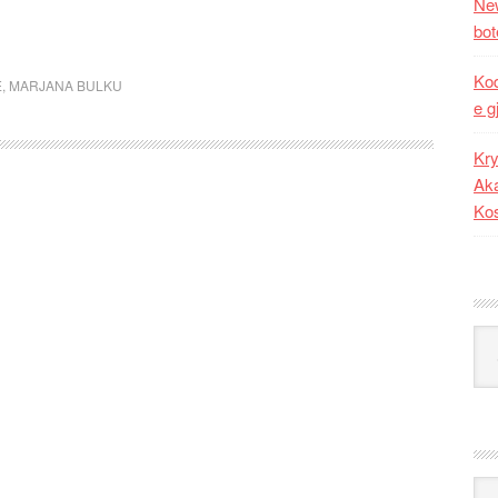
New
bot
Kod
E
,
MARJANA BULKU
e g
Kry
Aka
Ko
Kat
Ark