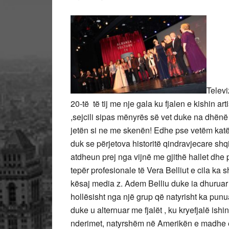
Televi
20-të
të tij me nje gala ku fjalen e kishin ar
,sejcili sipas mënyrës së vet duke na dhënë 
jetën si ne me skenën! Edhe pse vetëm katër 
duk se përjetova historitë qindravjecare sh
atdheun prej nga vijnë me gjithë hallet dhe
tepër profesionale të Vera Belliut e cila ka sh
kësaj media z. Adem Belliu duke ia dhuruar
hollësisht nga një grup që natyrisht ka punu
duke u alternuar me fjalët , ku kryefjalë is
nderimet, natyrshëm në Amerikën e madhe e