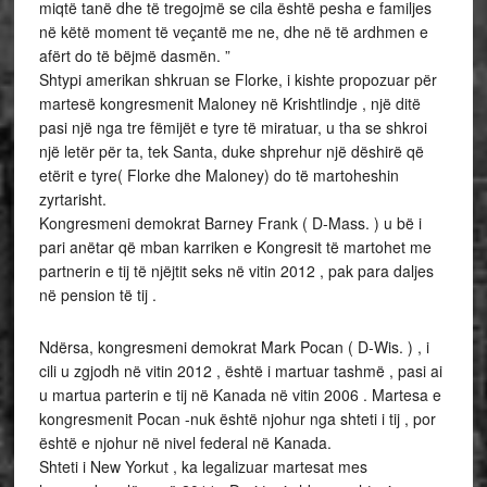
miqtë tanë dhe të tregojmë se cila është pesha e familjes
në këtë moment të veçantë me ne, dhe në të ardhmen e
afërt do të bëjmë dasmën. ”
Shtypi amerikan shkruan se Florke, i kishte propozuar për
martesë kongresmenit Maloney në Krishtlindje , një ditë
pasi një nga tre fëmijët e tyre të miratuar, u tha se shkroi
një letër për ta, tek Santa, duke shprehur një dëshirë që
etërit e tyre( Florke dhe Maloney) do të martoheshin
zyrtarisht.
Kongresmeni demokrat Barney Frank ( D-Mass. ) u bë i
pari anëtar që mban karriken e Kongresit të martohet me
partnerin e tij të njëjtit seks në vitin 2012 , pak para daljes
në pension të tij .
Ndërsa, kongresmeni demokrat Mark Pocan ( D-Wis. ) , i
cili u zgjodh në vitin 2012 , është i martuar tashmë , pasi ai
u martua parterin e tij në Kanada në vitin 2006 . Martesa e
kongresmenit Pocan -nuk është njohur nga shteti i tij , por
është e njohur në nivel federal në Kanada.
Shteti i New Yorkut , ka legalizuar martesat mes