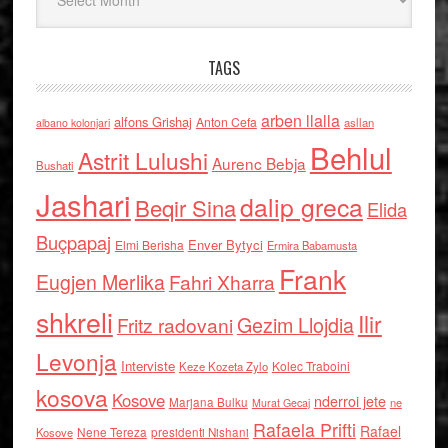
TAGS
arben llalla
alfons Grishaj
Anton Cefa
asllan
albano kolonjari
Behlul
Astrit Lulushi
Aurenc Bebja
Bushati
Jashari
dalip greca
Beqir Sina
Elida
Buçpapaj
Enver Bytyci
Elmi Berisha
Ermira Babamusta
Frank
Eugjen Merlika
Fahri Xharra
shkreli
Ilir
Gezim Llojdia
Fritz radovani
Levonja
Interviste
Kolec Traboini
Keze Kozeta Zylo
kosova
Kosove
nderroi jete
Marjana Bulku
ne
Murat Gecaj
Rafaela Prifti
Rafael
Nene Tereza
Kosove
presidenti Nishani