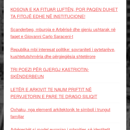
KOSOVA E KA FITUAR LUFTËN, POR PAQEN DUHET
TA FITOJË EDHE NË INSTITUCIONE!
Scanderbeg, mburoja e Arbërisë dhe gjeniu ushtarak në
faqet e Giovanni Carlo Saraceni-t
Republika mbi interesat politike: sovraniteti i qytetarëve,
kushtetutshmëria dhe përgjegjësia shtetërore
TRI POEZI PËR GJERGJ KASTRIOTIN-
SKËNDERBEUN
LETËR E ARKIVIT TE NAUM PRIFTIT NË
PERVJETORIN E PARE TE DRAGO SILIQIT
Oxhaku, nga elementi arkitektonik te simboli i trungut
familjar
Arbëreshët si model evropian i mbrojtjes së identitetit