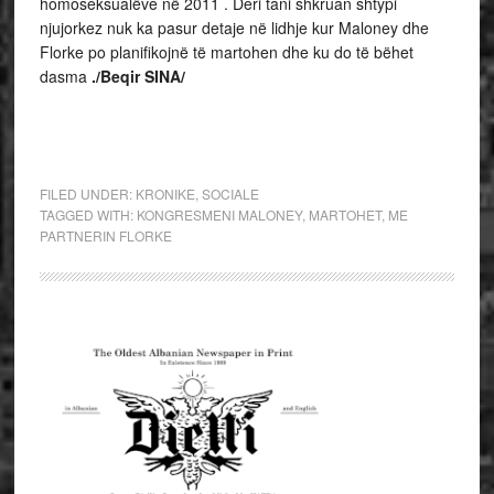
homoseksualëve në 2011 . Deri tani shkruan shtypi
njujorkez nuk ka pasur detaje në lidhje kur Maloney dhe
Florke po planifikojnë të martohen dhe ku do të bëhet
dasma
./Beqir SINA/
FILED UNDER:
KRONIKE
,
SOCIALE
TAGGED WITH:
KONGRESMENI MALONEY
,
MARTOHET
,
ME
PARTNERIN FLORKE