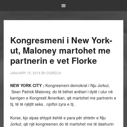
Kongresmeni i New York-
ut, Maloney martohet me
partnerin e vet Florke
JANUARY 15, 2014
BY
DGRECA
NEW YORK CITY :
Kongresmeni demokrat i Nju Jorkut,
Sean Patrick Maloney, do të bëhet anëtari i dytë i ulur në
karrigen e Kongresit Amerikan, që martohet me partnerin e
tij, të të njëjtit seks , njoftoi zyra e tij .
Kurse, kjo sipas shtypit është e para për shtetin e Nju
Jorkut, që një kongresmen do të martohet me të dashurin