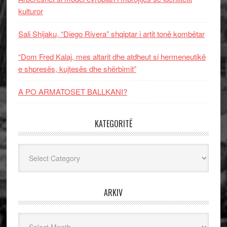
kulturor
Sali Shijaku, “Diego Rivera” shqiptar i artit tonë kombëtar
“Dom Fred Kalaj, mes altarit dhe atdheut si hermeneutikë
e shpresës, kujtesës dhe shërbimit”
A PO ARMATOSET BALLKANI?
KATEGORITË
Kategoritë
ARKIV
Arkiv