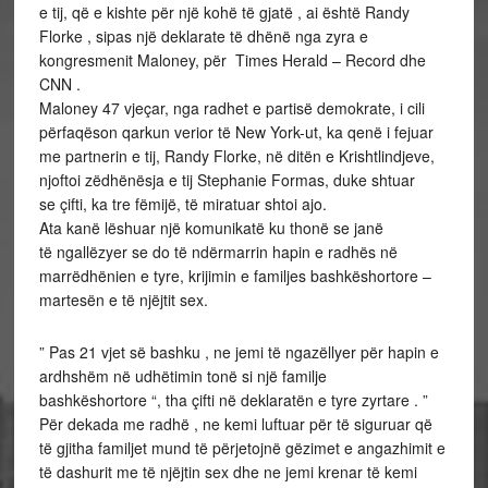
e tij, që e kishte për një kohë të gjatë , ai është Randy
Florke , sipas një deklarate të dhënë nga zyra e
kongresmenit Maloney, për Times Herald – Record dhe
CNN .
Maloney 47 vjeçar, nga radhet e partisë demokrate, i cili
përfaqëson qarkun verior të New York-ut, ka qenë i fejuar
me partnerin e tij, Randy Florke, në ditën e Krishtlindjeve,
njoftoi zëdhënësja e tij Stephanie Formas, duke shtuar
se çifti, ka tre fëmijë, të miratuar shtoi ajo.
Ata kanë lëshuar një komunikatë ku thonë se janë
të ngallëzyer se do të ndërmarrin hapin e radhës në
marrëdhënien e tyre, krijimin e familjes bashkëshortore –
martesën e të njëjtit sex.
” Pas 21 vjet së bashku , ne jemi të ngazëllyer për hapin e
ardhshëm në udhëtimin tonë si një familje
bashkëshortore “, tha çifti në deklaratën e tyre zyrtare . ”
Për dekada me radhë , ne kemi luftuar për të siguruar që
të gjitha familjet mund të përjetojnë gëzimet e angazhimit e
të dashurit me të njëjtin sex dhe ne jemi krenar të kemi