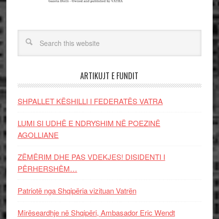
ARTIKUJT E FUNDIT
SHPALLET KËSHILLI I FEDERATËS VATRA
LUMI SI UDHË E NDRYSHIM NË POEZINË
AGOLLIANE
ZËMËRIM DHE PAS VDEKJES! DISIDENTI I
PËRHERSHËM…
Patriotë nga Shqipëria vizituan Vatrën
Mirëseardhje në Shqipëri, Ambasador Eric Wendt