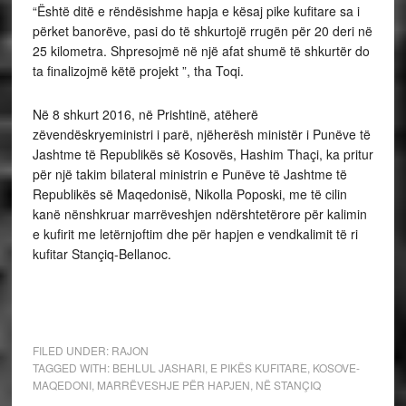
“Është ditë e rëndësishme hapja e kësaj pike kufitare sa i
përket banorëve, pasi do të shkurtojë rrugën për 20 deri në
25 kilometra. Shpresojmë në një afat shumë të shkurtër do
ta finalizojmë këtë projekt ”, tha Toqi.
Në 8 shkurt 2016, në Prishtinë, atëherë
zëvendëskryeministri i parë, njëherësh ministër i Punëve të
Jashtme të Republikës së Kosovës, Hashim Thaçi, ka pritur
për një takim bilateral ministrin e Punëve të Jashtme të
Republikës së Maqedonisë, Nikolla Poposki, me të cilin
kanë nënshkruar marrëveshjen ndërshtetërore për kalimin
e kufirit me letërnjoftim dhe për hapjen e vendkalimit të ri
kufitar Stançiq-Bellanoc.
FILED UNDER:
RAJON
TAGGED WITH:
BEHLUL JASHARI
,
E PIKËS KUFITARE
,
KOSOVE-
MAQEDONI
,
MARRËVESHJE PËR HAPJEN
,
NË STANÇIQ