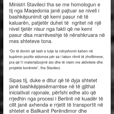
Ministri Stavileci tha se me homologun e
tij nga Maqedonia janë pajtuar se niveli i
bashkëpunimit që kemi pasur në të
kaluarën, patjetër duhet të ngritet në një
nivel tjetër nisur nga fakti që ne kemi
pasur disa marrëveshje të nënshkruara në
mes shteteve tona.
“Do të donim që tash e tutje ta ndryshonin kahen në
kuptimin pozitiv sidomos për sa i takon ritmit të zhvillimeve,
pra që t’i materializojmë ato dhe të nisim me aktivitete dhe
projekte konkrete”, tha Stavileci.
Sipas tij, duke e ditur që të dyja shtetet
janë bashkëpjesëmarrëse në të gjithat
iniciativat rajonale, përfshi edhe ato që
rrjedhin nga procesi i Berlinit në kuadër të
cilit janë axhenda e rrjetit të transportit në
shtetet e Ballkanit Perëndimor dhe