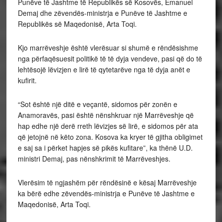
Punëve të Jashtme të Republikës së Kosovës, Emanuel
Demaj dhe zëvendës-ministrja e Punëve të Jashtme e
Republikës së Maqedonisë, Arta Toqi.
Kjo marrëveshje është vlerësuar si shumë e rëndësishme
nga përfaqësuesit politikë të të dyja vendeve, pasi që do të
lehtësojë lëvizjen e lirë të qytetarëve nga të dyja anët e
kufirit.
“Sot është një ditë e veçantë, sidomos për zonën e
Anamoravës, pasi është nënshkruar një Marrëveshje që
hap edhe një derë rreth lëvizjes së lirë, e sidomos për ata
që jetojnë në këto zona. Kosova ka kryer të gjitha obligimet
e saj sa i përket hapjes së pikës kufitare”, ka thënë U.D.
ministri Demaj, pas nënshkrimit të Marrëveshjes.
Vlerësim të ngjashëm për rëndësinë e kësaj Marrëveshje
ka bërë edhe zëvendës-ministrja e Punëve të Jashtme e
Maqedonisë, Arta Toqi.