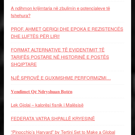
A ndihmon krijimtaria në zbulimin e potencialeve të
fshehura?
PROF. AHMET QERIQI DHE EPOKA E REZISTENCЁS
DHE LUFTЁS PЁR LIRI!
FORMAT ALTERNATIVE TË EVIDENTIMIT TË
TARIFËS POSTARE NË HISTORINË E POSTËS
SHQIPTARE
NJË SPROVË E GUXIMSHME PERFORMIZMI…
𝐕𝐞𝐧𝐝𝐢𝐦𝐞𝐭 𝐐𝐞̈ 𝐍𝐝𝐫𝐲𝐬𝐡𝐮𝐚𝐧 𝐁𝐨𝐭𝐞̈𝐧
Lek Gjolaj – kalorësi fisnik i Malësisë
FEDERATA VATRA SHPALLË KRYESINË
“Pinocchio’s Harvard” by Tertini Set to Make a Global