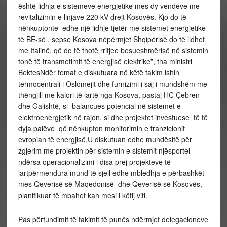
është lidhja e sistemeve energjetike mes dy vendeve me
revitalizimin e linjave 220 kV drejt Kosovës. Kjo do të
nënkuptonte edhe një lidhje tjetër me sistemet energjetike
të BE-së , sepse Kosova nëpërmjet Shqipërisë do të lidhet
me Italinë, që do të thotë rritjee besueshmërisë në sistemin
tonë të transmetimit të energjisë elektrike”, tha ministri
BektesNdër temat e diskutuara në këtë takim ishin
termocentrali i Oslomejit dhe furnizimi i saj i mundshëm me
thëngjill me kalori të lartë nga Kosova, pastaj HC Çebren
dhe Galishtë, si balancues potencial në sistemet e
elektroenergjetik në rajon, si dhe projektet investuese të të
dyja palëve që nënkupton monitorimin e tranzicionit
evropian të energjisë.U diskutuan edhe mundësitë për
zgjerim me projektin për sistemin e sistemit njësportel
ndërsa operacionalizimi i disa prej projekteve të
lartpërmendura mund të sjell edhe mbledhja e përbashkët
mes Qeverisë së Maqedonisë dhe Qeverisë së Kosovës,
planifikuar të mbahet kah mesi i këtij viti.
Pas përfundimit të takimit të punës ndërmjet delegacioneve