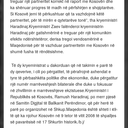
treguar një partneritet korrekt në raport me Kosovën dhe
ka shënuar progres të madh në përfshirjen e shqiptarëve.
Si Kosovë jemi të përkushtuar që ta vazhdojmë këtë
partneritet, për të mirën e qytetarëve tonë”, tha kryeministri
Haradinaj.Kryeministri Zaev falënderoi kryeministrin
Haradinaj për gatishmërinë e treguar për një komunikim
efektiv ndërshtetëror, derisa tregoi vendosmërinë e
Maqedonisë për të vazhduar partneritetin me Kosovën në
shumë fusha të rëndësishme.
Të dy kryeministrat u dakorduan që në takimin e parë të
dy qeverive, i cili po përgatitet, të përafrojnë axhendat e
tyre të përbashkëta politike dhe ekonomike, duke përgatitur
një numër marrëveshjesh bilaterale dhe duke u fokusuar
në zhvillimin e marrëveshjeve ekzistuese.Kryeministri i
Republikës së Kosovës, Ramush Haradinaj, po merr pjesë
në Samitin Digjital të Ballkanit Perëndimor, që për herë të
parë po organizohet në Shkup.Maqedonia është shteti i 49-
të që ka njohur Kosovën në 9 tetor të vitit 2008 të shpalljes
së pavarësisë në 17 Shkurtin historik./b.j/