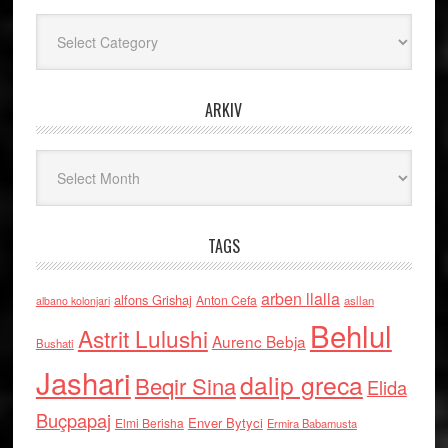
Kategoritë
ARKIV
Arkiv
TAGS
arben llalla
alfons Grishaj
Anton Cefa
asllan
albano kolonjari
Behlul
Astrit Lulushi
Aurenc Bebja
Bushati
Jashari
dalip greca
Beqir Sina
Elida
Buçpapaj
Enver Bytyci
Elmi Berisha
Ermira Babamusta