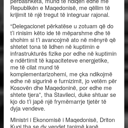
përbashkëta, mund të ndiqen edhe me
Republikën e Maqedonisë, me qëllim të
krijimit të një tregut të integruar rajonal.
“Delegacionet përkatëse u zotuam që do
t’i rinisim këto ide të mëparshme dhe të
shohim si t’i avancojmë ato në mënyrë që
shtetet tona të lidhen në kuptimin e
infrastrukturës fizike por edhe në kuptimin
e ndërtimit të kapaciteteve energjetike,
me të cilat mund të
komplementarizohemi, me çka ndikojmë
edhe në sigurinë e furnizimit, jo vetëm për
Kosovën dhe Maqedoninë, por edhe me
shtete tjera”, tha Stavileci, duke shtuar se
kjo do t’i japë një frymëmarrje tjetër të
dyja vendeve.
Ministri i Ekonomisë i Maqedonisë, Driton
Kuqi tha se dy vendet tanimë kanë