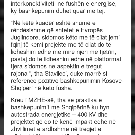
interkonektiviteti në fushën e energjisë,
ky bashkëpunim duhet quar më tej.
“Në këtë kuadër është shumë e
rëndësishme që shtetet e Evropës
Juglindore, sidomos këto me të cilat jemi
fqinj të kemi projekte me të cilat do të
lidheshim edhe më mirë njeri me tjetrin,
pastaj do të lidheshim edhe në platformat
tjera sidomos në aspektin e tregut
rajonal”, tha Stavileci, duke marrë si
referencë pozitive bashkëpunimin Kosovë-
Shqipëri në këto fusha.
Kreu i MZHE-së, tha se praktika e
bashkëpunimit me Shqipërinë ku hyn
autostrada energjetike – 400 kV dhe
projektet që do të kenë impakt edhe në
zhvillimet e ardhshme në tregjet e