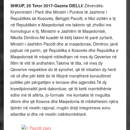
SHKUP, 25 Tetor 2017-Gazeta DIELLI/
Zëvendës-
Kryeministri i Parë dhe Ministri i Punëve të Jashtme i
Republikës së Kosovës, Behgjet Pacolli, e filloi vizitën e tij
në Republikën e Maqedonisë me takimin që zhvilloi me
homologun e tij, Ministrin e Jashtëm të Maqedonisë,
Nikolla Dimitrov.Në kuadër të këtij takimi të parë zyrtarë,
Ministri i Jashtëm Pacolli dhe ai maqedonas, Dimitrov, janë
pajtuar në parim, që Republika e Kosovës dhe Republika e
Maqedonisë të mbajnë mbledhjen në mes dy Qeverive në
fillim të vitit të ardhshëm.Takime të tilla, në mes dy
Qeverive respektive do të synohet, që të mbahen dy herë
në vit dhe për këtë do të fillojnë menjëherë konsultimet
politike për përgatitjen e temave dhe agjendës.Të dy
kryediplomatët janë dakorduar, që të ketë marrëdhënie
edhe më të afërta, jo-formale me kontakte të rregullta
ditore dhe që Kosova dhe Maqedonia të mbështesim njëra
tjetrën në nivelin rajonal, rrugën drejt integrimeve evro-
atlantike si dhe në nivelin ndërkombëtarë.