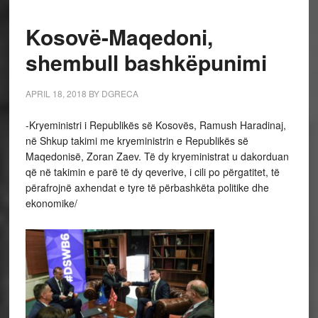
Kosovë-Maqedoni,
shembull bashkëpunimi
APRIL 18, 2018
BY
DGRECA
-Kryeministri i Republikës së Kosovës, Ramush Haradinaj,
në Shkup takimi me kryeministrin e Republikës së
Maqedonisë, Zoran Zaev. Të dy kryeministrat u dakorduan
që në takimin e parë të dy qeverive, i cili po përgatitet, të
përafrojnë axhendat e tyre të përbashkëta politike dhe
ekonomike/