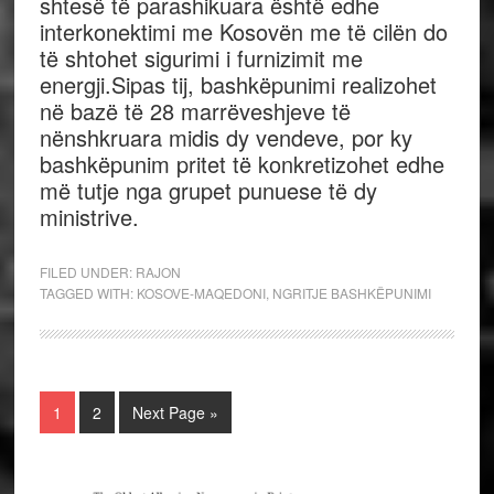
shtesë të parashikuara është edhe
interkonektimi me Kosovën me të cilën do
të shtohet sigurimi i furnizimit me
energji.Sipas tij, bashkëpunimi realizohet
në bazë të 28 marrëveshjeve të
nënshkruara midis dy vendeve, por ky
bashkëpunim pritet të konkretizohet edhe
më tutje nga grupet punuese të dy
ministrive.
FILED UNDER:
RAJON
TAGGED WITH:
KOSOVE-MAQEDONI
,
NGRITJE BASHKËPUNIMI
1
2
Next Page »