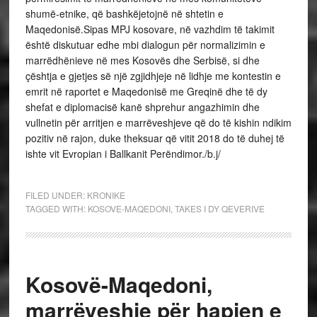
shumë-etnike, që bashkëjetojnë në shtetin e
Maqedonisë.Sipas MPJ kosovare, në vazhdim të takimit
është diskutuar edhe mbi dialogun për normalizimin e
marrëdhënieve në mes Kosovës dhe Serbisë, si dhe
çështja e gjetjes së një zgjidhjeje në lidhje me kontestin e
emrit në raportet e Maqedonisë me Greqinë dhe të dy
shefat e diplomacisë kanë shprehur angazhimin dhe
vullnetin për arritjen e marrëveshjeve që do të kishin ndikim
pozitiv në rajon, duke theksuar që vitit 2018 do të duhej të
ishte vit Evropian i Ballkanit Perëndimor./b.j/
FILED UNDER:
KRONIKE
TAGGED WITH:
KOSOVE-MAQEDONI
,
TAKES I DY QEVERIVE
Kosovë-Maqedoni,
marrëveshje për hapjen e