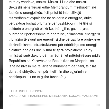
të të dy vendeve, ministri Ministri Lluka dhe ministri
Bekteshi nënshkruan edhe Memorandum mirëkuptimi në
fushën e energjetikës, i cili pritet të intensifikojë
marrëdhëniet dypalëshe në sektorin e energjisë, duke
përcaktuar fushat prioritare për bashkëpunim të tillë si
sektorin e energjisë elektrike, thëngjillin, gaz natyror,
burime të ripërtëritshme të energjisë, efikasitetin energjetik
, furnizim të sigurt me energji, si dhe përgatitja e projekteve
të rëndësishme infrastrukturore për ndërlidhje me energji
elektrike dhe gas dhe nisma të tjera projektuese.Të dy
ministrat ranë dakord që marrëdhëniet ndërfqinjësore midis
Republikës së Kosovës dhe Republikës së Maqedonisë
janë në nivelin më të lartë të mundshëm deri tani, të cilat
duhet të shfrytëzohen për thellimin dhe zgjerimin e
bashkëpunimit në të gjitha fushat./b.j/
FILED UNDER:
EKONOMI
TAGGED WITH:
BASHKEPUNIM EKONOMIK
,
KOSOVE-MAQEDONI