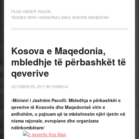
FILED UNDER:
RAJON
TAGGED WITH:
HARADINAJ-ZAEV
,
KOSOVE-MAQEDONI
Kosova e Maqedonia,
mbledhje të përbashkët të
qeverive
OCTOBER 25, 2017
BY
DGRECA
-Ministri i Jashtëm Pacolli: Mbledhja e përbashkët e
qeverive të Kosovës dhe Maqedonisë vitin e
ardhshëm, u pajtuam që ta mbështesim njëri tjetrin në
nisma rajonale, evropiane dhe organizata
ndërkombëtare/