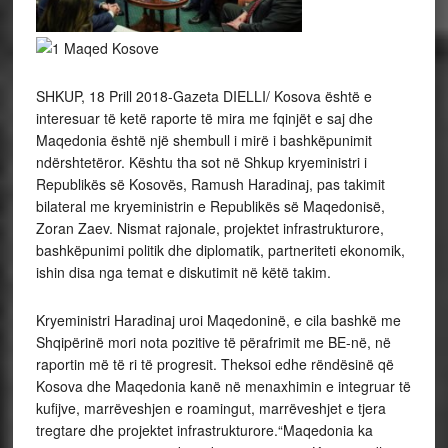
SHKUP, 18 Prill 2018-Gazeta DIELLI/ Kosova është e
interesuar të ketë raporte të mira me fqinjët e saj dhe
Maqedonia është një shembull i mirë i bashkëpunimit
ndërshtetëror. Kështu tha sot në Shkup kryeministri i
Republikës së Kosovës, Ramush Haradinaj, pas takimit
bilateral me kryeministrin e Republikës së Maqedonisë,
Zoran Zaev. Nismat rajonale, projektet infrastrukturore,
bashkëpunimi politik dhe diplomatik, partneriteti ekonomik,
ishin disa nga temat e diskutimit në këtë takim.
Kryeministri Haradinaj uroi Maqedoninë, e cila bashkë me
Shqipërinë mori nota pozitive të përafrimit me BE-në, në
raportin më të ri të progresit. Theksoi edhe rëndësinë që
Kosova dhe Maqedonia kanë në menaxhimin e integruar të
kufijve, marrëveshjen e roamingut, marrëveshjet e tjera
tregtare dhe projektet infrastrukturore.“Maqedonia ka