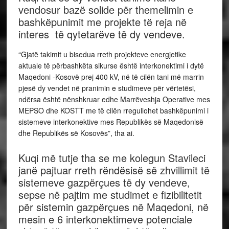
vendosur bazë solide për themelimin e
bashkëpunimit me projekte të reja në
interes të qytetarëve të dy vendeve.
“Gjatë takimit u bisedua rreth projekteve energjetike
aktuale të përbashkëta sikurse është interkonektimi i dytë
Maqedoni -Kosovë prej 400 kV, në të cilën tani më marrin
pjesë dy vendet në pranimin e studimeve për vërtetësi,
ndërsa është nënshkruar edhe Marrëveshja Operative mes
MEPSO dhe KOSTT me të cilën rregullohet bashkëpunimi i
sistemeve interkonektive mes Republikës së Maqedonisë
dhe Republikës së Kosovës”, tha ai.
Kuqi më tutje tha se me kolegun Stavileci
janë pajtuar rreth rëndësisë së zhvillimit të
sistemeve gazpërçues të dy vendeve,
sepse në pajtim me studimet e fizibilitetit
për sistemin gazpërçues në Maqedoni, në
mesin e 6 interkonektimeve potenciale