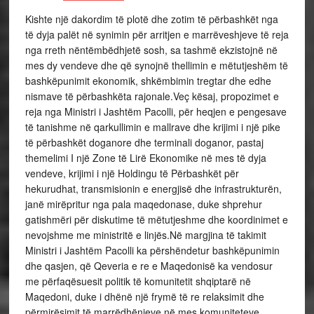
Kishte një dakordim të plotë dhe zotim të përbashkët nga
të dyja palët në synimin për arritjen e marrëveshjeve të reja
nga rreth nëntëmbëdhjetë sosh, sa tashmë ekzistojnë në
mes dy vendeve dhe që synojnë thellimin e mëtutjeshëm të
bashkëpunimit ekonomik, shkëmbimin tregtar dhe edhe
nismave të përbashkëta rajonale.Veç kësaj, propozimet e
reja nga Ministri i Jashtëm Pacolli, për heqjen e pengesave
të tanishme në qarkullimin e mallrave dhe krijimi i një pike
të përbashkët doganore dhe terminali doganor, pastaj
themelimi I një Zone të Lirë Ekonomike në mes të dyja
vendeve, krijimi i një Holdingu të Përbashkët për
hekurudhat, transmisionin e energjisë dhe infrastrukturën,
janë mirëpritur nga pala maqedonase, duke shprehur
gatishmëri për diskutime të mëtutjeshme dhe koordinimet e
nevojshme me ministritë e linjës.Në margjina të takimit
Ministri i Jashtëm Pacolli ka përshëndetur bashkëpunimin
dhe qasjen, që Qeveria e re e Maqedonisë ka vendosur
me përfaqësuesit politik të komunitetit shqiptarë në
Maqedoni, duke i dhënë një frymë të re relaksimit dhe
përmirësimit të marrëdhënieve në mes komuniteteve