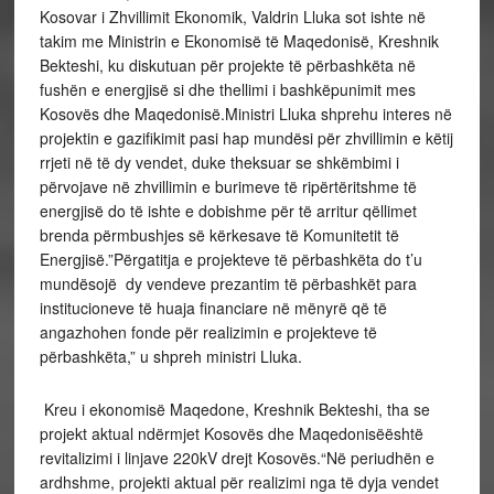
Kosovar i Zhvillimit Ekonomik, Valdrin Lluka sot ishte në
takim me Ministrin e Ekonomisë të Maqedonisë, Kreshnik
Bekteshi, ku diskutuan për projekte të përbashkëta në
fushën e energjisë si dhe thellimi i bashkëpunimit mes
Kosovës dhe Maqedonisë.Ministri Lluka shprehu interes në
projektin e gazifikimit pasi hap mundësi për zhvillimin e këtij
rrjeti në të dy vendet, duke theksuar se shkëmbimi i
përvojave në zhvillimin e burimeve të ripërtëritshme të
energjisë do të ishte e dobishme për të arritur qëllimet
brenda përmbushjes së kërkesave të Komunitetit të
Energjisë.”Përgatitja e projekteve të përbashkëta do t’u
mundësojë dy vendeve prezantim të përbashkët para
institucioneve të huaja financiare në mënyrë që të
angazhohen fonde për realizimin e projekteve të
përbashkëta,” u shpreh ministri Lluka.
Kreu i ekonomisë Maqedone, Kreshnik Bekteshi, tha se
projekt aktual ndërmjet Kosovës dhe Maqedonisëështë
revitalizimi i linjave 220kV drejt Kosovës.“Në periudhën e
ardhshme, projekti aktual për realizimi nga të dyja vendet