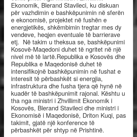
Ekonomik, Blerand Stavileci, ku diskuan
për vazhdimin e bashkëpunimin në sferën
e ekonomisë, projektet në fushën e
energjetikës, shkëmbimin tregtar mes dy
vendeve, heqjen eventuale të barrierave
etj. Në takim u theksua se, bashkëpunimi
Kosovë-Maqedoni duhet të ngritet në një
nivel më të lartë.Republika e Kosovës dhe
Republika e Maqedonisë duhet të
intensifikojnë bashkëpunimin në fushat e
interesit të përbashkët si energjia,
infrastruktura dhe fusha tjera që hynë në
kuadër të bashkëpunimit rajonal. Kështu u
tha nga ministri i Zhvillimit Ekonomik i
Kosovës, Blerand Stavileci dhe ministri i
Ekonomisë i Maqedonisë, Driton Kuqi, pas
takimit, gjatë një konference të
përbashkët për shtyp në Prishtinë.