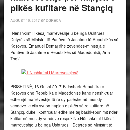
pikës kufitare në Stançiq
AUGUST 16, 2017
BY
DGRECA
-Nënshkrimi i kësaj marrëveshje u bë nga Ushtruesi i
Detyrës së Ministrit të Punëve të Jashtme të Republikës së
Kosovës, Emanuel Demaj dhe zëvendës-ministrja e
Punëve të Jashtme e Republikës së Maqedonisë, Arta
Toqi/
PRISHTINË, 16 Gusht 2017-B.Jashari/ Republika e
Kosovës dhe Republika e Maqedonisë kanë nënshkruar
edhe një marrëveshje të re dy-palëshe në mes dy
vendeve, e cila synon hapjen e pikës së re kufitare në
Stançiq, duke i kontribuar edhe më tej bashkëpunimit ndër-
kufitar në mes dy vendeve respektive.Nënshkrimi i kësaj
marrëveshje u bë nga Ushtruesi i Detyrës së Ministrit të