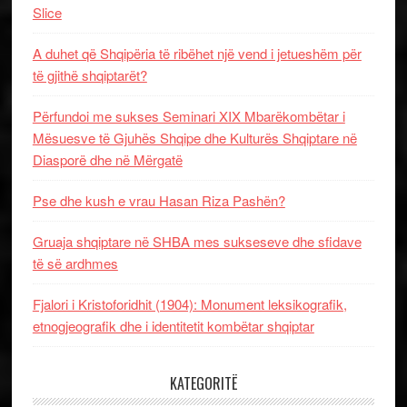
Slice
A duhet që Shqipëria të ribëhet një vend i jetueshëm për
të gjithë shqiptarët?
Përfundoi me sukses Seminari XIX Mbarëkombëtar i
Mësuesve të Gjuhës Shqipe dhe Kulturës Shqiptare në
Diasporë dhe në Mërgatë
Pse dhe kush e vrau Hasan Riza Pashën?
Gruaja shqiptare në SHBA mes sukseseve dhe sfidave
të së ardhmes
Fjalori i Kristoforidhit (1904): Monument leksikografik,
etnogjeografik dhe i identitetit kombëtar shqiptar
KATEGORITË