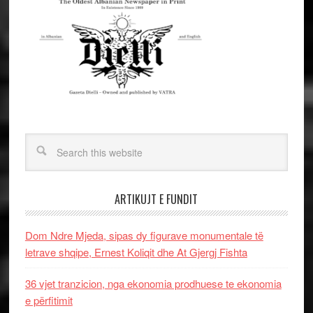
ARTIKUJT E FUNDIT
Dom Ndre Mjeda, sipas dy figurave monumentale të
letrave shqipe, Ernest Koliqit dhe At Gjergj Fishta
36 vjet tranzicion, nga ekonomia prodhuese te ekonomia
e përfitimit