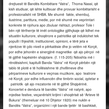
drejtuesit të Bandës Kombëtare “Vatra”, Thoma Nassi, që
kish studiuar, që ishte kultivuar dhe provuar kombëtarisht e
profesionalisht në SHBA. Me shumë fakte, shembuj,
ilustrime, partitura, medie, por më shumë me veprimtari
konkrete të njohura apo zbuluar rishtazi, profesor Tole i
bën një tërtherrje të imët ontologjike gjithçkaje që lidhet me
situatën kulturore, shoqërore e patriotike që induktohet tek
populli i thjeshtë, institucionet, opinioni, e tërë jeta e
njerëzve të çdo niveli e përkatësie dhe jo vetëm në Korçë,
por edhe jehonën e sinergjinë magnetike që ajo përçoi në
të gjithë hapësirën shqiptare. (f. 115-205) Ndoshta më i
rëndësishmi, kapitulli Banda “Vatra” në Korçë përbën një
tablo të plotë e të hollësishme të zhvillimeve dhe
përparimeve kulturore e veçmas muzikore, apo teatrore
në Korçë, por edhe influencën dhe timbrin social, qytetar e
patriotik që ajo rrezatonte në të gjithë Shqipërinë.
Koncertet e dendura të bandës “Vatra” në natyrë, apo
mjedise festive, veçanërisht krijimi i shoqërisë së “Arteve të
Bukura” (themeluar më 10 Dhjetor 1920) me nuklin e
Bandës “Vatra”, organizimi i një bande tjetër të bashkisë,