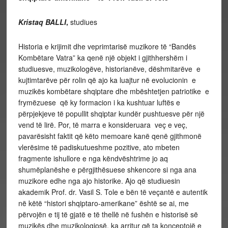
Kristaq BALLI
,
studiues
Historia e krijimit dhe veprimtarisë muzikore të “Bandës
Kombëtare Vatra” ka qenë një objekt i gjithhershëm i
studiuesve, muzikologëve, historianëve, dëshmitarëve e
kujtimtarëve për rolin që ajo ka luajtur në evolucionin e
muzikës kombëtare shqiptare dhe mbështetjen patriotike e
frymëzuese që ky formacion i ka kushtuar luftës e
përpjekjeve të popullit shqiptar kundër pushtuesve për një
vend të lirë. Por, të marra e konsideruara veç e veç,
pavarësisht faktit që këto memoare kanë qenë gjithmonë
vlerësime të padiskutueshme pozitive, ato mbeten
fragmente ishullore e nga këndvështrime jo aq
shumëplanëshe e përgjithësuese shkencore si nga ana
muzikore edhe nga ajo historike. Ajo që studiuesin
akademik Prof. dr. Vasil S. Tole e bën të veçantë e autentik
në këtë “histori shqiptaro-amerikane” është se ai, me
përvojën e tij të gjatë e të thellë në fushën e historisë së
muzikës dhe muzikologjosë, ka arritur që ta konceptojë e