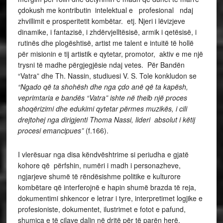
çdokush me kontributin intelektual e profesional ndaj
zhvillimit e prosperitetit kombëtar. etj. Njeri i lëvizjeve
dinamike, i fantazisë, i zhdërvjelltësisë, armik i qetësisë, i
rutinës dhe plogështisë, artist me talent e intuitë të hollë
për misionin e tij artistik e qytetar, promotor, aktiv e me një
trysni të madhe përgjegjësie ndaj vetes. Për Bandën
“Vatra” dhe Th. Nassin, studiuesi V. S. Tole konkludon se
“Ngado që ta shohësh dhe nga çdo anë që ta kapësh,
veprimtaria e bandës “Vatra” ishte në thelb një proces
shoqërizimi dhe edukimi qytetar përmes muzikës, i cili
drejtohej nga dirigjenti Thoma Nassi, lideri absolut i këtij
procesi emancipues”
(f.166).
I vlerësuar nga disa këndvështrime si periudha e gjatë
kohore që përfshin, numëri i madh i personazheve,
ngjarjeve shumë të rëndësishme politike e kulturore
kombëtare që interferojnë e hapin shumë brazda të reja,
dokumentimi shkencor e letrar i tyre, interpretimet logjike e
profesioniste, dokumentet, ilustrimet e fotot e pafund,
shumica e të cilave dalin në dritë për të parën herë,