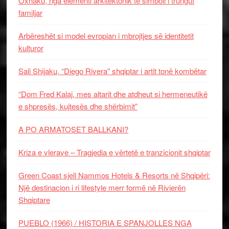
Oxhaku, nga elementi arkitektonik te simboli i trungut
familjar
Arbëreshët si model evropian i mbrojtjes së identitetit
kulturor
Sali Shijaku, “Diego Rivera” shqiptar i artit tonë kombëtar
“Dom Fred Kalaj, mes altarit dhe atdheut si hermeneutikë
e shpresës, kujtesës dhe shërbimit”
A PO ARMATOSET BALLKANI?
Kriza e vlerave – Tragjedia e vërtetë e tranzicionit shqiptar
Green Coast sjell Nammos Hotels & Resorts në Shqipëri:
Një destinacion i ri lifestyle merr formë në Rivierën
Shqiptare
PUEBLO (1966) / HISTORIA E SPANJOLLES NGA