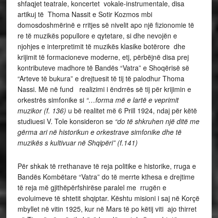
shfaqjet teatrale, koncertet vokale-instrumentale, disa
artikuj të Thoma Nassit e Sotir Kozmos mbi
domosdoshmërinë e rritjes së nivelit apo një fizionomie të
re të muzikës popullore e qytetare, si dhe nevojën e
njohjes e interpretimit të muzikës klasike botërore dhe
krijimit të formacioneve moderne, etj, përbëjnë disa prej
kontributeve madhore të Bandës “Vatra” e Shoqërisë së
“Arteve të bukura” e drejtuesit të tij të palodhur Thoma
Nassi. Më në fund realizimi i ëndrrës së tij për krijimin e
orkestrës simfonike si
“…forma më e lartë e veprimit
muzikor (f. 136)
u bë realitet më 6 Prill 1924, ndaj për këtë
studiuesi V. Tole konsideron se
“do të shkruhen një ditë me
gërma ari në historikun e orkestrave simfonike dhe të
muzikës s kultivuar në Shqipëri” (f.141)
Për shkak të rrethanave të reja politike e historike, rruga e
Bandës Kombëtare “Vatra” do të merrte kthesa e drejtime
të reja më gjithëpërfshirëse paralel me rrugën e
evoluimeve të shtetit shqiptar. Kështu misioni i saj në Korçë
mbyllet në vitin 1925, kur në Mars të po këtij viti ajo thirret