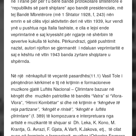
në Tiranë për për t’u bërë bandë protokollare shtetërore e
“republikës së parë shiptare” apo bandë presidenciale, më
tej Bandë Mbretërore (më 1 Shtator 1928, f, 243) nën
emrin e së cilës vijoi aktivitetin deri në vitin 1939, kur vendi
ynë u pushtua nga Italia fashiste, e cila e lejoi ende
veprimtarinë e saj kryesisht për ngjarje në shërbim të
qeverive kukulla të kohës. Përkundrazi, gjatë pushtimit
nazist, autori njofton se gjermanët i ndaluan veprimtaritë e
saj e kështu në vitin 1943 banda zyrtare shqiptare u
shpërnda.
Në një nënkapitull të veçantë pasardhës(11.1) Vasil Tole i
përqëndron kërkimet e tij në krijimin e formacioneve
muzikore gjatë Luftës Nacional – Çlirimtare bazuar në
këngët dhe muzikën patriotike të bandës “Vatra” si “Vlora-
Vlora”, “Himni Kombëtar” si dhe në krijimin e
“këngëve të
reja partizane”, “këngët e rinisë”, “këngët e luftës
çlirimtare”
(f. 389) të kompozuara e interpretuara nga
artistë e muzikantë të shquar si Dh. Leka, K. Kono, M.
Krantja, G. Avrazi, F. Gjata, A.Varfi, K.Jakova, etj., të cilat
çuan në formimin e formacionit muzikor “Orkestra Frymore