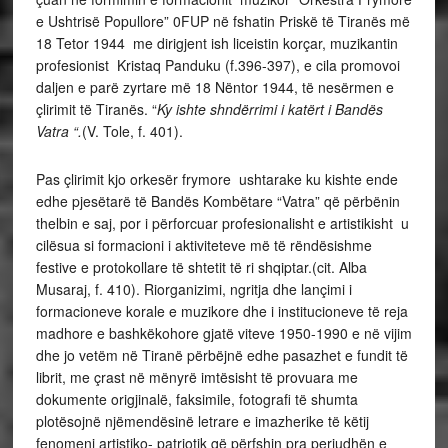
e Ushtrisë Popullore” 0FUP në fshatin Priskë të Tiranës më
18 Tetor 1944 me dirigjent ish liceistin korçar, muzikantin
profesionist Kristaq Panduku (f.396-397), e cila promovoi
daljen e parë zyrtare më 18 Nëntor 1944, të nesërmen e
çlirimit të Tiranës. “
Ky ishte shndërrimi i katërt i Bandës
Vatra “.
(V. Tole, f. 401).
Pas çlirimit kjo orkesër frymore ushtarake ku kishte ende
edhe pjesëtarë të Bandës Kombëtare “Vatra” që përbënin
thelbin e saj, por i përforcuar profesionalisht e artistikisht u
cilësua si formacioni i aktiviteteve më të rëndësishme
festive e protokollare të shtetit të ri shqiptar.(cit. Alba
Musaraj, f. 410). Riorganizimi, ngritja dhe lançimi i
formacioneve korale e muzikore dhe i institucioneve të reja
madhore e bashkëkohore gjatë viteve 1950-1990 e në vijim
dhe jo vetëm në Tiranë përbëjnë edhe pasazhet e fundit të
librit, me çrast në mënyrë imtësisht të provuara me
dokumente origjinalë, faksimile, fotografi të shumta
plotësojnë njëmendësinë letrare e imazherike të këtij
fenomeni artistiko- patriotik që përfshin pra periudhën e