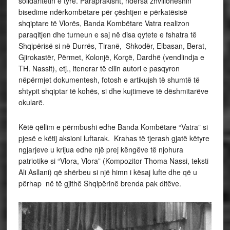
solidaritetin e tyre. Paraprakisht, ndërsa zhvilloheshin
bisedime ndërkombëtare për çështjen e përkatësisë
shqiptare të Vlorës, Banda Kombëtare Vatra realizon
paraqitjen dhe turneun e saj në disa qytete e fshatra të
Shqipërisë si në Durrës, Tiranë, Shkodër, Elbasan, Berat,
Gjirokastër, Përmet, Kolonjë, Korçë, Dardhë (vendlindja e
TH. Nassit), etj., itenerar të cilin autori e pasqyron
nëpërmjet dokumentesh, fotosh e artikujsh të shumtë të
shtypit shqiptar të kohës, si dhe kujtimeve të dëshmitarëve
okularë.
Këtë qëllim e përmbushi edhe Banda Kombëtare “Vatra” si
pjesë e këtij aksioni luftarak. Krahas të tjerash gjatë këtyre
ngjarjeve u krijua edhe një prej këngëve të njohura
patriotike si “Vlora, Vlora” (Kompozitor Thoma Nassi, teksti
Ali Asllani) që shërbeu si një himn i kësaj lufte dhe që u
përhap në të gjithë Shqipërinë brenda pak ditëve.