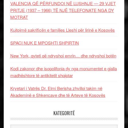
VALENCIA QË PËRFUNDOI NË LUSHNJE — 29 VJET
PRITJE (1937 – 1966) TË NJË TELEFONATE NGA DY
MOTRAT
Kujtojmë sakrificën e familjes Lleshi për lirinë e Kosovës
SPAÇI NUK E MPOSHTI SHPIRTIN
New York, qyteti që ndryshoi emrin… dhe ndryshoi botën
Kodi zakonor dhe isopolifonia dy nga monumentet e gjalla
madhështore të antikitetit shqiptar
Kryetari i Vatrës Dr. Elmi Berisha zhvilloi takim në
Akademinë e Shkencave dhe të Arteve të Kosovës
KATEGORITË
Kategoritë