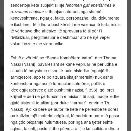
sendërtojë këtë subjekt si një
fenomen gjithëpërfshirës e
rrezatues shqiptar
e thuajse shterues nga shumë
këndvështrime, ngjarje, fakte, personazhe, ide, dokumente
e ilustrime, të lidhura bashkërisht me valenca të forta midis
të vërtetave dhe aftësive të sprovuara të tij për t’i
rivitalizuar, përgjithësuar e dëshmuar ato në një vepër
voluminoze e me vlera unike.
Ёshtë e vërtetë se “Banda Kombëtare Vatra” dhe Thoma
Nassi (Nashi), pavarësisht se kanë vepruar në periudha e
situata të ndryshme e konfliktuale historike (nganjërë
armiqësore, apo të politizuara skajshmërisht) nuk është
kontenstuar nga asnjë formacion shtetëror, politik e
ideologjik (përveç gjatë pushtimit nazist, f. 396) që prej
krijimit e deri në përfundimin e misionit të saj), madje edhe
gjatë sistemit totalitar (por duke “harruar” emrin e Th.
Nassit). Kjo ka bërë që autori të ketë në pëllëmbë të dorës,
pa kufizim, një material origjinal, të padeformuar e të pasur
nga çdo pikpamje hulumtuese, por nga ana tjetër është
sqima, talenti, pasioni dhe përvoja e tij e konsoliduar dhe e