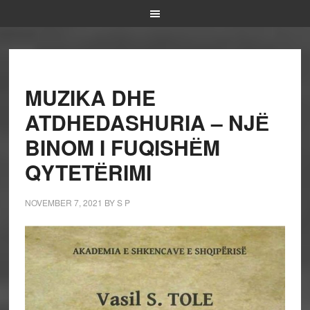
MUZIKA DHE
ATDHEDASHURIA – NJЁ
BINOM I FUQISHЁM
QYTETЁRIMI
NOVEMBER 7, 2021
BY
S P