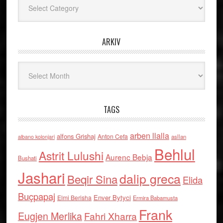
ARKIV
Arkiv
TAGS
arben llalla
alfons Grishaj
Anton Cefa
asllan
albano kolonjari
Behlul
Astrit Lulushi
Aurenc Bebja
Bushati
Jashari
dalip greca
Beqir Sina
Elida
Buçpapaj
Enver Bytyci
Elmi Berisha
Ermira Babamusta
Frank
Eugjen Merlika
Fahri Xharra