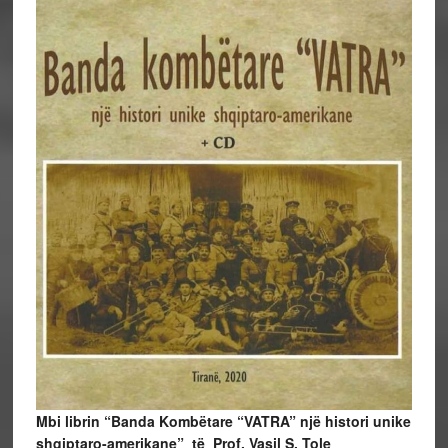
Mbi librin “Banda Kombëtare “VATRA” një histori unike
shqiptaro-amerikane” të Prof. Vasil S. Tole