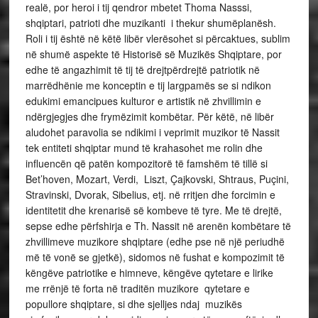
realë, por heroi i tij qendror mbetet Thoma Nasssi,
shqiptari, patrioti dhe muzikanti i thekur shumëplanësh.
Roli i tij është në këtë libër vlerësohet si përcaktues, sublim
në shumë aspekte të Historisë së Muzikës Shqiptare, por
edhe të angazhimit të tij të drejtpërdrejtë patriotik në
marrëdhënie me konceptin e tij largpamës se si ndikon
edukimi emancipues kulturor e artistik në zhvillimin e
ndërgjegjes dhe frymëzimit kombëtar. Për këtë, në libër
aludohet paravolia se ndikimi i veprimit muzikor të Nassit
tek entiteti shqiptar mund të krahasohet me rolin dhe
influencën që patën kompozitorë të famshëm të tillë si
Bet’hoven, Mozart, Verdi, Liszt, Çajkovski, Shtraus, Puçini,
Stravinski, Dvorak, Sibelius, etj. në rritjen dhe forcimin e
identitetit dhe krenarisë së kombeve të tyre. Me të drejtë,
sepse edhe përfshirja e Th. Nassit në arenën kombëtare të
zhvillimeve muzikore shqiptare (edhe pse në një periudhë
më të vonë se gjetkë), sidomos në fushat e kompozimit të
këngëve patriotike e himneve, këngëve qytetare e lirike
me rrënjë të forta në traditën muzikore qytetare e
popullore shqiptare, si dhe sjelljes ndaj muzikës