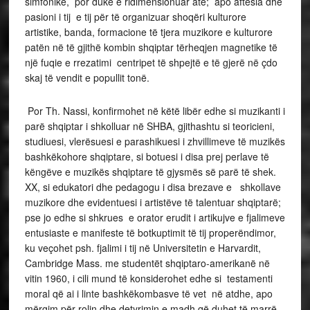
simfonike, por duke e ridimensionuar atë; apo aftësia dhe
pasioni i tij e tij për të organizuar shoqëri kulturore
artistike, banda, formacione të tjera muzikore e kulturore
patën në të gjithë kombin shqiptar tërheqjen magnetike të
një fuqie e rrezatimi centripet të shpejtë e të gjerë në çdo
skaj të vendit e popullit tonë.
Por Th. Nassi, konfirmohet në këtë libër edhe si muzikanti i
parë shqiptar i shkolluar në SHBA, gjithashtu si teoricieni,
studiuesi, vlerësuesi e parashikuesi i zhvillimeve të muzikës
bashkëkohore shqiptare, si botuesi i disa prej perlave të
këngëve e muzikës shqiptare të gjysmës së parë të shek.
XX, si edukatori dhe pedagogu i disa brezave e shkollave
muzikore dhe evidentuesi i artistëve të talentuar shqiptarë;
pse jo edhe si shkrues e orator erudit i artikujve e fjalimeve
entusiaste e manifeste të botkuptimit të tij properëndimor,
ku veçohet psh. fjalimi i tij në Universitetin
e Harvardit,
Cambridge Mass. me studentët shqiptaro-amerikanë në
vitin 1960, i cili mund të konsiderohet edhe si testamenti
moral që ai i linte bashkëkombasve të vet në atdhe, apo
mërgim për rolin dhe detyrimin e madh që duhet të marrë