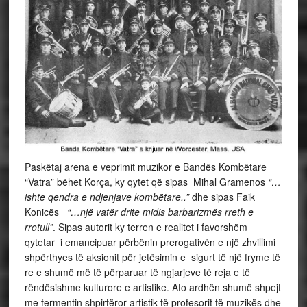
Paskëtaj arena e veprimit muzikor e Bandës Kombëtare
“Vatra” bëhet Korça, ky qytet që sipas Mihal Gramenos
“…
ishte qendra e ndjenjave kombëtare..”
dhe sipas Faik
Konicës
“…një vatër drite midis barbarizmës rreth e
rrotull”
. Sipas autorit ky terren e realitet i favorshëm
qytetar i emancipuar përbënin prerogativën e një zhvillimi
shpërthyes të aksionit për jetësimin e sigurt të një fryme të
re e shumë më të përparuar të ngjarjeve të reja e të
rëndësishme kulturore e artistike. Ato ardhën shumë shpejt
me fermentin shpirtëror artistik të profesorit të muzikës dhe