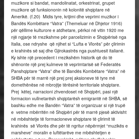
muzikore si bandat, mandolinatat, orkestrinat, grupet
muzikore që funksiononin në kolonitë shqiptare në
Amerikë. (f.20) Midis tyre, krijimi dhe veprimi muzikor i
Bandës Kombëtare “Vatra” (Themeluar në Dhjetor 1916)
për qëllime kulturore e atdhetare, përkoi në vitin 1920 me
një ngjarje të rrezikshme për parcelizimin e Shqipërisë nga
Italia, ose ndryshe që njihet si “Lufta e Vlorës” për çlirimin
e krahinës së saj dhe Gjirokastrës nga pushtuesit italianë.
Ky ishte një precedent i rrezikshëm historik që do të
shënonte një prej kulmeve të veprimtarisë së Federatës
Panshqiptare “Vatra” dhe të Bandës Kombëtare “Vatra” në
SHBA për të marrë një prej prej aksioneve të tyre më
domethënëse në mbrojtje tërësinë territoriale shqiptare.
Prej këtej, narracioni zhvendoset në Shqipëri, pasi një
formacion vullnetarësh shqiptarësh emigrantë në SHBA, së
bashku edhe me Bandën “Vatra” të organizuar si një trupë
e vetme mbërritën në Shqipëri për të marrë pjesë aktivisht
në mbështetje të formacioneve shqiptare të çlirimit të
krahinës së Vlorës dhe për të ngritur nëpërmjet “muzikës e
marsheve” moralin e luftëtarëve me mbështetjen e