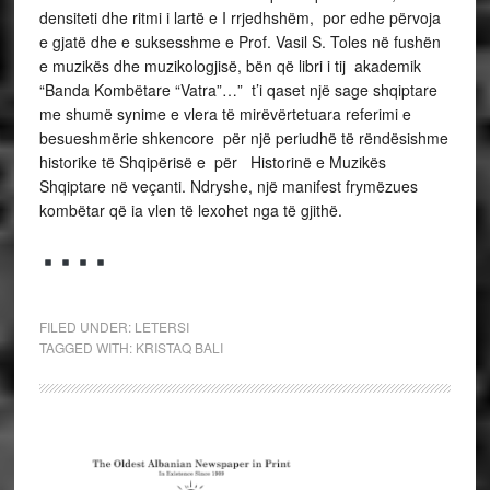
densiteti dhe ritmi i lartë e I rrjedhshëm, por edhe përvoja
e gjatë dhe e suksesshme e Prof. Vasil S. Toles në fushën
e muzikës dhe muzikologjisë, bën që libri i tij akademik
“Banda Kombëtare “Vatra”…” t’i qaset një sage shqiptare
me shumë synime e vlera të mirëvërtetuara referimi e
besueshmërie shkencore për një periudhë të rëndësishme
historike të Shqipërisë e për Historinë e Muzikës
Shqiptare në veçanti. Ndryshe, një manifest frymëzues
kombëtar që ia vlen të lexohet nga të gjithë.
FILED UNDER:
LETERSI
TAGGED WITH:
KRISTAQ BALI