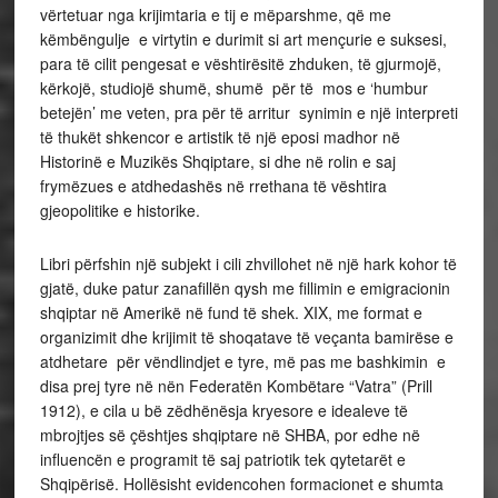
vërtetuar nga krijimtaria e tij e mëparshme, që me
këmbëngulje e virtytin e durimit si art mençurie e suksesi,
para të cilit pengesat e vështirësitë zhduken, të gjurmojë,
kërkojë, studiojë shumë, shumë për të mos e ‘humbur
betejën’ me veten, pra për të arritur synimin e një interpreti
të thukët shkencor e artistik të një eposi madhor në
Historinë e Muzikës Shqiptare, si dhe në rolin e saj
frymëzues e atdhedashës në rrethana të vështira
gjeopolitike e historike.
Libri përfshin një subjekt i cili zhvillohet në një hark kohor të
gjatë, duke patur zanafillën qysh me fillimin e emigracionin
shqiptar në Amerikë në fund të shek. XIX, me format e
organizimit dhe krijimit të shoqatave të veçanta bamirëse e
atdhetare për vëndlindjet e tyre, më pas me bashkimin e
disa prej tyre në nën Federatën Kombëtare “Vatra” (Prill
1912), e cila u bë zëdhënësja kryesore e idealeve të
mbrojtjes së çështjes shqiptare në SHBA, por edhe në
influencën e programit të saj patriotik tek qytetarët e
Shqipërisë. Hollësisht evidencohen formacionet e shumta