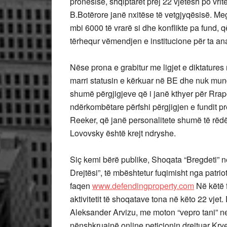
pronësisë, shqiptarët prej 22 vjetësh po vrit
B.Botërore janë nxitëse të vetgjyqësisë. Me
mbi 6000 të vrarë si dhe konflikte pa fund, 
tërhequr vëmendjen e institucione për ta ana
Nëse prona e grabitur me ligjet e diktatures
marri statusin e kërkuar në BE dhe nuk mund 
shumë përgjigjeve që i janë kthyer për Rrap
ndërkombëtare përfshi përgjigjen e fundit p
Reeker, që janë personalitete shumë të rëdë
Lovovsky është krejt ndryshe.
Siç kemi bërë publike, Shoqata “Bregdeti
Drejtësi”, të mbështetur fuqimisht nga patri
faqen
www.defendingproperty.com
Në këtë f
aktivitetit të shoqatave tona në këto 22 vje
Aleksander Arvizu, me moton “vepro tani” ne 
nënshkruajnë online peticionin drejtuar Krye