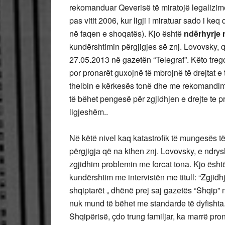
rekomanduar Qeverisë të miratojë legalizime
pas vitit 2006, kur ligji i miratuar sado i ke
në faqen e shoqatës). Kjo është
ndërhyrje 
kundërshtimin përgjigjes së znj. Lovovsky, 
27.05.2013 në gazetën “Telegraf”. Këto treg
por pronarët guxojnë të mbrojnë të drejtat e 
thelbin e kërkesës tonë dhe me rekomandim
të bëhet pengesë për zgjidhjen e drejte te 
ligjeshëm..
Në këtë nivel kaq katastrofik të mungesës të 
përgjigja që na kthen znj. Lovovsky, e ndrys
zgjidhim problemin me forcat tona. Kjo ësht
kundërshtim me intervistën me titull: “Zgjidhj
shqiptarët „ dhënë prej saj gazetës “Shqip” 
nuk mund të bëhet me standarde të dyfishta
Shqipërisë, çdo trung familjar, ka marrë pron