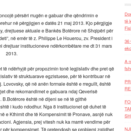
Dom
noncojë përsëri rrugën e gabuar dhe qëndrimin e
të 
rehur në përgjigjen e datës 21 maj 2013. Kjo përgjigje
Fis
, drejtuese aktuale e Bankës Botërore në Shqipëri për
ti”, në emër të z. Philippe Le Houerou, zv. President i
36 
mi drejtuar institucioneve ndërkombëtare me dt 31 mars
eko
2013.
A n
 të ndërhyjë për propozimin tonë legjislativ dhe pret që
fsh
slativ të struktuarave egzistuese, për të kontribuar në
PR
znj. Lovovsky, që në anën formale është e rregullt, është
RE
yrjet dhe rekomandimet e gabuara ndaj Qeverisë
. B.Botërore është në dijeni se në të gjithë
FO
është i kudo ndodhur. Nga 8 institucionet që duhet të
TA
sinë e Kthimit dhe të Kompensimit të Pronave, asnjë nuk
SH
lacioni. Agjensia, prej vitesh nuk ka marrë vendime për
NJ
ar për kompensimet. Të pretendosh se problemi zgjidhet