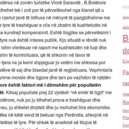
 ndërsa në zonën turistike Vlorë Sarandë , B.Botërore
ehet tek i zoti por të përvetësohet nga klanet që u
t e njeriut janë të lidhura në mënyrë të pazgjidhshme me
alba
 tyre të trashëguar e cila në zbatim të kushtetutës në
asll
e kundrejt kompensimit. Eshtë llogjike se përvetësimi i
B
tyre nuk është interes publik. Kjo situatë e rëndë nuk
ë ishin vlerësuar në raport me kushtetutën në fuqi dhe
d
shin të kontrolluara, që të shkonin në favor të
Env
 tjera ne ja kemi shpjeguar jo vetëm me shkresa por
tëve të saj dhe bisedat janë të regjistruara. Veprimtaria
Fa
yrime morale dhe ligjore dhe tani po vazhdon të njëjtën
ra
rore është faktori më i dëmshëm për popullatën
dë
. Kësaj popullate prej 22 vjetësh “në emër të ligjit” me
Inte
tërore, nuk po ju kthehet prona e trashëguar dhe
Ko
eu, ju shkelet dinjiteti dhe ju mohohet liria ekonomike.
Nen
istike në këtë vend të bekuar nga Perëndia, shkojnë në
Flo
tëse të tyre. Për shkak të anarkisë së titujve të
Els