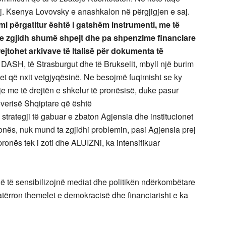
 znj. Ksenya Lovovsky e anashkalon në përgjigjen e saj.
mi përgatitur është i gatshëm instrumenti, me të
eti e zgjidh shumë shpejt dhe pa shpenzime financiare
ejtohet arkivave të Italisë për dokumenta të
e DASH, të Strasburgut dhe të Brukselit, mbyll një burim
et që nxit vetgjyqësinë. Ne besojmë fuqimisht se ky
hje me të drejtën e shkelur të pronësisë, duke pasur
everisë Shqiptare që është
trategji të gabuar e zbaton Agjensia dhe institucionet
ronës, nuk mund ta zgjidhi problemin, pasi Agjensia prej
 pronës tek i zoti dhe ALUIZNi, ka intensifikuar
ë që të sensibilizojnë mediat dhe politikën ndërkombëtare
atërron themelet e demokracisë dhe financiarisht e ka