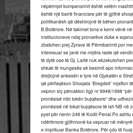
nëpërmjet kompensimit është vetëm mashtr
është një barrë financiare për të gjithë shoqë
politikanësh që dëshirojnë të bëhen pronarë
B.Botërore. Në takimet tona e kemi vënë në d
institucioneve ndaj pronarëve duke e sqaru
zbatohen prej Zyrave të Përmbarimit por me k
interesuar se janë me mijëra raste që vendi
të dytë ose të Gj. Lartë nuk ekzekutohen prej
shkak të mungesës së besimit apo informac
drejtojnë ankesën e tyre në Gjykatën e Strsbu
që përfaqëson Shoqata ‘Bregdeti’ mjafton të 
vepron siç përcakton ligji nr 9948/1998 “për sh
pronësisë mbi tokën bujqësore” dhe udhezimi 
pronësisë në tokat bujqësore të ish NB në zo
pyet për nenin 248 të Kodit Penal.Po ashtu 
ndërtimore gjithmonë ka vepruar në mënyrë k
e implikuar Banka Botërore. Për çdo të hua