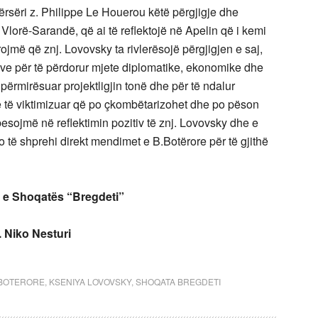
ërsëri z. Philippe Le Houerou këtë përgjigje dhe
e Vlorë-Sarandë, që ai të reflektojë në Apelin që i kemi
më që znj. Lovovsky ta rivlerësojë përgjigjen e saj,
ive për të përdorur mjete diplomatike, ekonomike dhe
 përmirësuar projektligjin tonë dhe për të ndalur
ë të viktimizuar që po çkombëtarizohet dhe po pëson
esojmë në reflektimin pozitiv të znj. Lovovsky dhe e
jo të shprehi direkt mendimet e B.Botërore për të gjithë
ë e Shoqatës “Bregdeti”
. Niko Nesturi
 BOTERORE
,
KSENIYA LOVOVSKY
,
SHOQATA BREGDETI