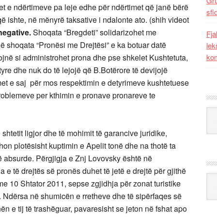
Gr
t e ndërtimeve pa leje edhe për ndërtimet që janë bërë
sfi
q që ishte, në mënyrë taksative i ndalonte ato. (shih videot
negative.
Shoqata “Bregdeti” solidarizohet me
Fja
që shoqata “Pronësi me Drejtësi” e ka botuar datë
lek
ojnë si administrohet prona dhe pse shkelet Kushtetuta,
kom
tyre dhe nuk do të lejojë që B.Botërore të devijojë
et e saj për mos respektimin e detyrimeve kushtetuese
problemeve per kthimin e pronave pronareve te
Kat
shtetit ligjor dhe të mohimit të garancive juridike,
hon plotësisht kuptimin e Apelit tonë dhe na thotë ta
ë absurde. Përgjigja e Znj Lovovsky është në
a e të drejtës së pronës duhet të jetë e drejtë për gjithë
Ark
me 10 Shtator 2011, sepse zgjidhja për zonat turistike
. Ndërsa në shumicën e rretheve dhe të sipërfaqes së
ën e tij të trashëguar, pavaresisht se jeton në fshat apo