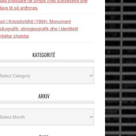
uaja shqiptare në SHBA mes sukseseve dhe
dave të së ardhmes
lori i Kristoforidhit (1904): Monument
sikografik, etnogjeografik dhe i identitetit
bëtar shqiptar
KATEGORITË
egoritë
ARKIV
iv