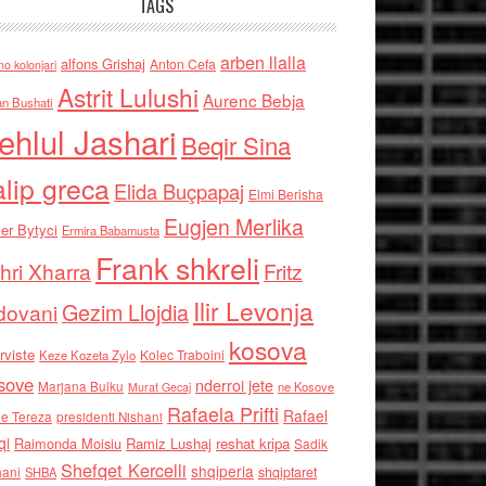
TAGS
arben llalla
alfons Grishaj
Anton Cefa
no kolonjari
Astrit Lulushi
Aurenc Bebja
an Bushati
ehlul Jashari
Beqir Sina
alip greca
Elida Buçpapaj
Elmi Berisha
Eugjen Merlika
er Bytyci
Ermira Babamusta
Frank shkreli
hri Xharra
Fritz
Ilir Levonja
Gezim Llojdia
dovani
kosova
rviste
Kolec Traboini
Keze Kozeta Zylo
sove
nderroi jete
Marjana Bulku
ne Kosove
Murat Gecaj
Rafaela Prifti
Rafael
e Tereza
presidenti Nishani
qi
Raimonda Moisiu
Ramiz Lushaj
reshat kripa
Sadik
Shefqet Kercelli
shqiperia
hani
shqiptaret
SHBA