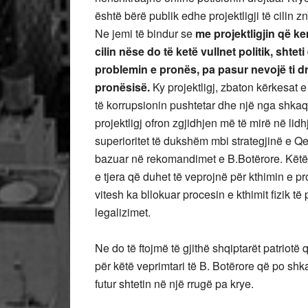
është bërë publik edhe projektligji të cilin
Ne jemi të bindur se
me projektligjin që ke
cilin nëse do të ketë vullnet politik, sht
problemin e pronës, pa pasur nevojë ti dr
pronësisë.
Ky projektligj, zbaton kërkesat 
të korrupsionin pushtetar dhe një nga shkaq
projektligj ofron zgjidhjen më të mirë në lid
superioritet të dukshëm mbi strategjinë e Q
bazuar në rekomandimet e B.Botërore. Këtë s
e tjera që duhet të veprojnë për kthimin e p
vitesh ka bllokuar procesin e kthimit fizik të
legalizimet.
Ne do të ftojmë të gjithë shqiptarët patriot
për këtë veprimtari të B. Botërore që po shk
futur shtetin në një rrugë pa krye.