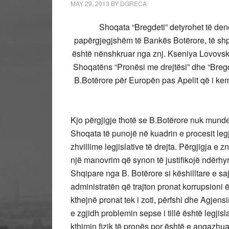
MAY 29, 2013
BY
DGRECA
Shoqata “Bregdeti” detyrohet të de
papërgjegjshëm të Bankës Botërore, të shp
është nënshkruar nga znj. Kseniya Lovovsky
Shoqatëns “Pronësi me drejtësi” dhe “Bregde
B.Botërore për Europën pas Apelit që i ke
Kjo përgjigje thotë se B.Botërore nuk mundet
Shoqata të punojë në kuadrin e procesit legji
zhvillime legjislative të drejta. Përgjigja e 
një manovrim që synon të justifikojë ndërh
Shqipare nga B. Botërore si këshilltare e saj
administratën që trajton pronat korrupsioni 
kthejnë pronat tek i zoti, përfshi dhe Agjen
e zgjidh problemin sepse i tillë është legjis
kthimin fizik të pronës por është e angazhu