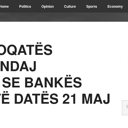
Home
Politics
Opinion
Culture
Sports
Economy
HOQATËS
“NDAJ
 SE BANKËS
Ë DATËS 21 MAJ