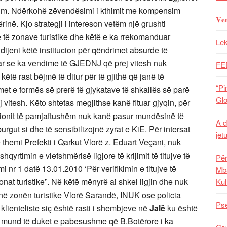
im. Ndërkohë zëvendësimi i kthimit me kompensim
𝐕𝐞
rinë. Kjo strategji i intereson vetëm një grushti
 të zonave turistike dhe këtë e ka rrekomanduar
Lek
ijeni këtë institucion për qëndrimet absurde të
ar se ka vendime të GJEDNJ që prej vitesh nuk
FE
ëtë rast bëjmë të ditur për të gjithë që janë të
“Pi
met e formës së prerë të gjykatave të shkallës së parë
Glo
 vitesh. Këto shtetas megjithse kanë fituar gjyqin, për
ionit të pamjaftushëm nuk kanë pasur mundësinë të
A d
rgut si dhe të sensibilizojnë zyrat e KiE. Për intersat
jet
themi Prefekti i Qarkut Vlorë z. Eduart Veçani, nuk
qyrtimin e vlefshmërisë ligjore të krijimit të titujve të
Për
nr 1 datë 13.01.2010 ‘Për verifikimin e titujve të
Mba
nat turistike”. Në këtë mënyrë ai shkel ligjin dhe nuk
Kul
në zonën turistike Vlorë Sarandë, INUK ose policia
Pse
lienteliste siç është rasti i shembjeve në
Jalë
ku është
j mund të duket e pabesushme që B.Botërore i ka