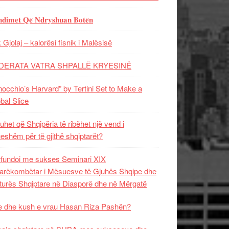
𝐝𝐢𝐦𝐞𝐭 𝐐𝐞̈ 𝐍𝐝𝐫𝐲𝐬𝐡𝐮𝐚𝐧 𝐁𝐨𝐭𝐞̈𝐧
 Gjolaj – kalorësi fisnik i Malësisë
DERATA VATRA SHPALLË KRYESINË
nocchio’s Harvard” by Tertini Set to Make a
bal Slice
uhet që Shqipëria të ribëhet një vend i
ueshëm për të gjithë shqiptarët?
fundoi me sukses Seminari XIX
rëkombëtar i Mësuesve të Gjuhës Shqipe dhe
turës Shqiptare në Diasporë dhe në Mërgatë
 dhe kush e vrau Hasan Riza Pashën?