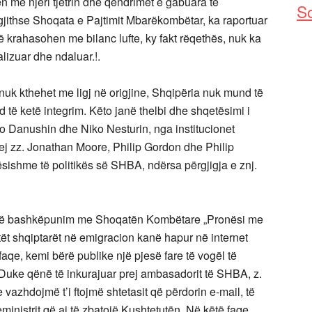
en me njëri tjetrin dhe qëndrimet e gabuara të
So
gjithse Shoqata e Pajtimit Mbarëkombëtar, ka raportuar
që krahasohen me bilanc lufte, ky fakt rëqethës, nuk ka
lizuar dhe ndaluar.!.
 nuk kthehet me ligj në origjine, Shqipëria nuk mund të
të ketë integrim. Këto janë thelbi dhe shqetësimi i
o Danushin dhe Niko Nesturin, nga institucionet
rej zz. Jonathan Moore, Philip Gordon dhe Philip
sishme të politikës së SHBA, ndërsa përgjigja e znj.
” në bashkëpunim me Shoqatën Kombëtare „Pronësi me
otët shqiptarët në emigracion kanë hapur në internet
aqe, kemi bërë publike një pjesë fare të vogël të
t. Duke qënë të inkurajuar prej ambasadorit të SHBA, z.
vazhdojmë t’i ftojmë shtetasit që përdorin e-mail, të
ministrit që ai të zbatojë Kushtetutën. Në këtë faqe