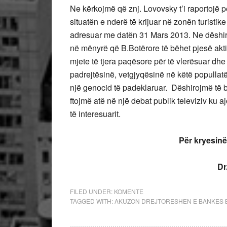
Ne kërkojmë që znj. Lovovsky t’i raportojë p
situatën e nderë të krijuar në zonën turistik
adresuar me datën 31 Mars 2013. Ne dëshiroj
në mënyrë që B.Botërore të bëhet pjesë akt
mjete të tjera paqësore për të vlerësuar dhe
padrejtësinë, vetgjyqësinë në këtë popullat
një genocid të padeklaruar. Dëshirojmë të b
ftojmë atë në një debat publik televiziv ku a
të interesuarit.
Për kryesin
Dr
FILED UNDER:
KOMENTE
TAGGED WITH:
AKUZON DREJTORESHEN E BANKES