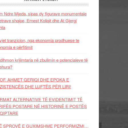
 Ndre Mjeda, sipas dy figurave monumentale
letrave shqipe, Ernest Koliqit dhe At Gjergj
hta
vjet tranzicion, nga ekonomia prodhuese te
nomia e përfitimit
dihmon krijimtaria në zbulimin e potencialeve të
ehura?
OF. AHMET QERIQI DHE EPOKA E
ZISTENCЁS DHE LUFTЁS PЁR LIRI!
RMAT ALTERNATIVE TË EVIDENTIMIT TË
RIFËS POSTARE NË HISTORINË E POSTËS
QIPTARE
Ë SPROVË E GUXIMSHME PERFORMIZMI…