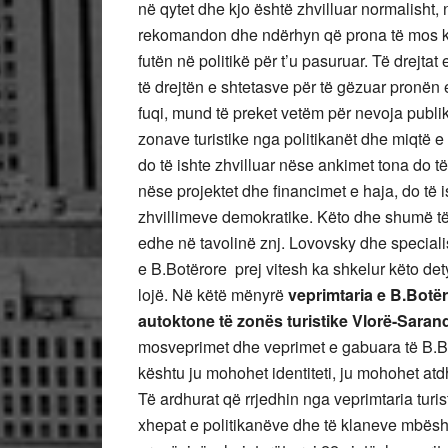
në qytet dhe kjo është zhvilluar normalisht,
rekomandon dhe ndërhyn që prona të mos kth
futën në politikë për t’u pasuruar. Të drejta
të drejtën e shtetasve për të gëzuar pronën e
fuqi, mund të preket vetëm për nevoja publik
zonave turistike nga politikanët dhe miqtë e 
do të ishte zhvilluar nëse ankimet tona do t
nëse projektet dhe financimet e haja, do të i
zhvillimeve demokratike. Këto dhe shumë të
edhe në tavolinë znj. Lovovsky dhe specialis
e B.Botërore prej vitesh ka shkelur këto det
lojë. Në këtë mënyrë
veprimtaria e B.Botë
autoktone të zonës turistike Vlorë-Saran
mosveprimet dhe veprimet e gabuara të B.Bo
kështu ju mohohet identiteti, ju mohohet atdh
Të ardhurat që rrjedhin nga veprimtaria tur
xhepat e politikanëve dhe të klaneve mbështe