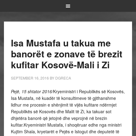
Isa Mustafa u takua me
banorët e zonave të brezit
kufitar Kosovë-Mali i Zi
SEPTEMBER 16, 2016
BY
DGRECA
Pejë, 15 shtator 2016/
Kryeministri i Republikës së Kosovës,
Isa Mustafa, në kuadër të konsultimeve të gjithanshme
lidhur me procesin e shënjimit të vijës kufitare ndërmjet
Republikës së Kosovës dhe Malit të Zi, ka takuar sot
dhjetëra banorë që jetojnë dhe veprojnë në brezin
kufitar.Kryeministri Mustafa, i shoqëruar edhe nga ministri
Kujtim Shala, kryetarët e Pejës e Istogut dhe deputetë të