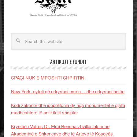
ARTIKUJT E FUNDIT
SPAÇI NUK E MPOSHTI SHPIRTIN
New York, qyteti që ndryshoi emrin… dhe ndryshoi botën
Kodi zakonor dhe isopolifonia dy nga monumentet e gjalla
madhështore të antikitetit shqiptar
Kryetari i Vatrës Dr. Elmi Berisha zhvilloi takim në
Akademinë e Shkencave dhe të Arteve të Kosovës