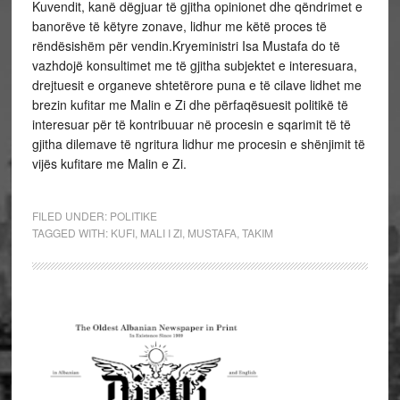
Kuvendit, kanë dëgjuar të gjitha opinionet dhe qëndrimet e
banorëve të këtyre zonave, lidhur me këtë proces të
rëndësishëm për vendin.Kryeministri Isa Mustafa do të
vazhdojë konsultimet me të gjitha subjektet e interesuara,
drejtuesit e organeve shtetërore puna e të cilave lidhet me
brezin kufitar me Malin e Zi dhe përfaqësuesit politikë të
interesuar për të kontribuuar në procesin e sqarimit të të
gjitha dilemave të ngritura lidhur me procesin e shënjimit të
vijës kufitare me Malin e Zi.
FILED UNDER:
POLITIKE
TAGGED WITH:
KUFI
,
MALI I ZI
,
MUSTAFA
,
TAKIM