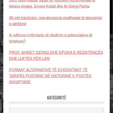
letrave shqipe, Ernest Koliqit dhe At Gjergj Fishta
36 vjet tranzicion, nga ekonomia prodhuese te ekonomia
e përfitimit
A ndihmon krijimtaria në zbulimin e potencialeve të
fshehura?
PROF. AHMET QERIQI DHE EPOKA E REZISTENCЁS
DHE LUFTЁS PЁR LIRI!
FORMAT ALTERNATIVE TË EVIDENTIMIT TË
TARIFËS POSTARE NË HISTORINË E POSTËS
SHQIPTARE
KATEGORITË
Kategoritë