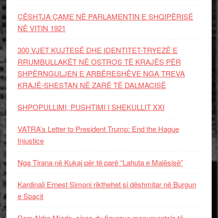
ÇËSHTJA ÇAME NË PARLAMENTIN E SHQIPËRISË
NË VITIN 1921
300 VJET KUJTESË DHE IDENTITET-TRYEZË E
RRUMBULLAKËT NË OSTROS TË KRAJËS PËR
SHPËRNGULJEN E ARBËRESHËVE NGA TREVA
KRAJË-SHESTAN NË ZARË TË DALMACISË
SHPOPULLIMI, PUSHTIMI I SHEKULLIT XXI
VATRA’s Letter to President Trump: End the Hague
Injustice
Nga Tirana në Kukaj për të parë “Lahuta e Malësisë”
Kardinali Ernest Simoni rikthehet si dëshmitar në Burgun
e Spaçit
Dom Ndre Mjeda, sipas dy figurave monumentale të