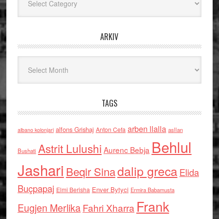
ARKIV
Arkiv
TAGS
arben llalla
alfons Grishaj
Anton Cefa
asllan
albano kolonjari
Behlul
Astrit Lulushi
Aurenc Bebja
Bushati
Jashari
dalip greca
Beqir Sina
Elida
Buçpapaj
Enver Bytyci
Elmi Berisha
Ermira Babamusta
Frank
Eugjen Merlika
Fahri Xharra