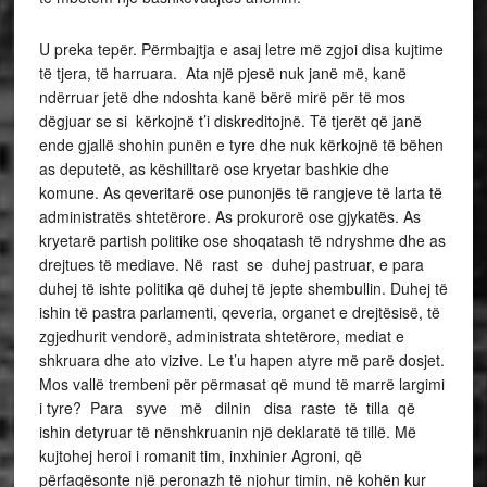
U preka tepër. Përmbajtja e asaj letre më zgjoi disa kujtime
të tjera, të harruara. Ata një pjesë nuk janë më, kanë
ndërruar jetë dhe ndoshta kanë bërë mirë për të mos
dëgjuar se si kërkojnë t’i diskreditojnë. Të tjerët që janë
ende gjallë shohin punën e tyre dhe nuk kërkojnë të bëhen
as deputetë, as këshilltarë ose kryetar bashkie dhe
komune. As qeveritarë ose punonjës të rangjeve të larta të
administratës shtetërore. As prokurorë ose gjykatës. As
kryetarë partish politike ose shoqatash të ndryshme dhe as
drejtues të mediave. Në rast se duhej pastruar, e para
duhej të ishte politika që duhej të jepte shembullin. Duhej të
ishin të pastra parlamenti, qeveria, organet e drejtësisë, të
zgjedhurit vendorë, administrata shtetërore, mediat e
shkruara dhe ato vizive. Le t’u hapen atyre më parë dosjet.
Mos vallë trembeni për përmasat që mund të marrë largimi
i tyre? Para syve më dilnin disa raste të tilla që
ishin detyruar të nënshkruanin një deklaratë të tillë. Më
kujtohej heroi i romanit tim, inxhinier Agroni, që
përfaqësonte një peronazh të njohur timin, në kohën kur