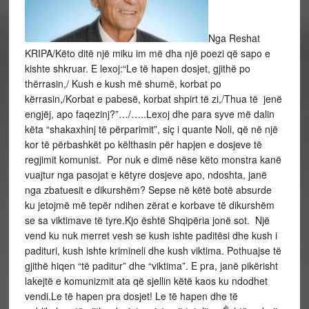
Nga Reshat
KRIPA/Këto ditë një miku im më dha një poezi që sapo e
kishte shkruar. E lexoj:“Le të hapen dosjet, gjithë po
thërrasin,/ Kush e kush më shumë, korbat po
kërrasin,/Korbat e pabesë, korbat shpirt të zi,/Thua të jenë
engjëj, apo faqezinj?”…/…..Lexoj dhe para syve më dalin
këta “shakaxhinj të përparimit”, siç i quante Noli, që në një
kor të përbashkët po këlthasin për hapjen e dosjeve të
regjimit komunist. Por nuk e dimë nëse këto monstra kanë
vuajtur nga pasojat e këtyre dosjeve apo, ndoshta, janë
nga zbatuesit e dikurshëm? Sepse në këtë botë absurde
ku jetojmë më tepër ndihen zërat e korbave të dikurshëm
se sa viktimave të tyre.Kjo është Shqipëria jonë sot. Një
vend ku nuk merret vesh se kush ishte paditësi dhe kush i
padituri, kush ishte krimineli dhe kush viktima. Pothuajse të
gjithë hiqen “të paditur” dhe “viktima”. E pra, janë pikërisht
lakejtë e komunizmit ata që sjellin këtë kaos ku ndodhet
vendi.Le të hapen pra dosjet! Le të hapen dhe të