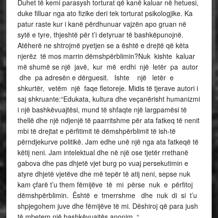
Duhet të kemi parasysh torturat që kanë kaluar në hetuesi,
duke filluar nga ato fizike deri tek torturat psikologjike. Ka
patur raste kur i kanë përdhunuar vajzën apo gruan në
sytë e tyre, thjeshtë për t’i detyruar të bashkëpunojnë.
Atëherë ne shtrojmë pyetjen se a është e drejtë që këta
njerëz të mos marrin dëmshpërblimin?Nuk kishte kaluar
më shumë se një javë, kur më erdhi një letër pa autor
dhe pa adresën e dërguesit. Ishte një letër e
shkurtër, vetëm një faqe fletoreje. Midis të tjerave autori i
saj shkruante:“Edukata, kultura dhe veçanërisht humanizmi
i një bashkëvuajtësi, mund të shfaqte një largpamësi të
thellë dhe një ndjenjë të paarritshme për ata fatkeq të nenit
mbi të drejtat e përfitimit të dëmshpërblimit të ish-të
përndjekurve politikë. Jam edhe unë një nga ata fatkeqë të
këtij neni. Jam intelektual dhe në një ose tjetër rrethanë
gabova dhe pas dhjetë vjet burg po vuaj persekutimin e
atyre dhjetë vjetëve dhe më tepër të atij neni, sepse nuk
kam çfarë t’u them fëmijëve të mi përse nuk e përfitoj
dëmshpërblimin. Është e tmerrshme dhe nuk di si t’u
shpjegohem juve dhe fëmijëve të mi. Dëshiroj që para jush
të mbetem një bashkëvuajtës anonim. “