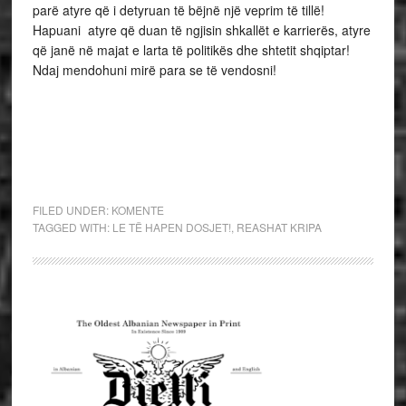
parë atyre që i detyruan të bëjnë një veprim të tillë!
Hapuani atyre që duan të ngjisin shkallët e karrierës, atyre
që janë në majat e larta të politikës dhe shtetit shqiptar!
Ndaj mendohuni mirë para se të vendosni!
FILED UNDER:
KOMENTE
TAGGED WITH:
LE TË HAPEN DOSJET!
,
REASHAT KRIPA