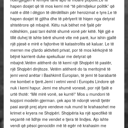
hapen dosjet që të mos kemi më “të përndjekur politik” që
natë e ditë i dëgjon të dërdëllisin për heroizmat e tyre.Le të
hapen dosjet të gjitha dhe të përlyerit të hiqen nga detyrat
shtetërore që mbajnë. Këtu nuk bëhet më fjalë për
ndëshkim, pasi tani është shumë vonë për këtë. Një gjë e
tillë duhej të ishte bërë shumë vite më parë, kur ishin gjallë
një pjesë e mirë e fajtorëve të katastrofës së kaluar. Le të
merren me çfardo aktiviteti privat, por të mos kërkojnë të
bëjnë karrierë duke spekulluar me detyrat që
mbajnë.Vetëm atëherë do të kemi një Shqipëri të pastër,
një Shqipëri dinjitoze. Vetëm atëherë do ta meritojmë të
jemi vend anëtar i Bashkimit Europian, të jemi të barabartë
me kombet e tjerë.Jemi i vetmi vend i Europës Lindore që
nuk i kemi hapur. Jemi me shumë vonesë, por një fjalë e
urtë thotë: “Më mirë vonë, se kurrë!” Mos u mundoni të
kopjoni modelin gjerman. çek apo të ndonjë vendi tjetër
pasi asnjë prej atyre vendeve nuk mund te krahasohet me
krimet e kryera ne Shqipëri. Shqipëria ka një specifikë të
veçantë në lidhje me vendet e tjera të lindjes. Ajo ishte
vendi që pësoi genocidin më të egër në krahasim me