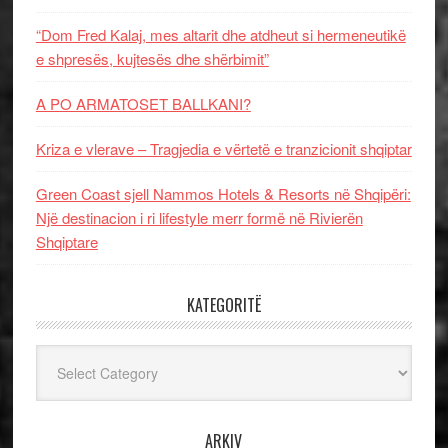
“Dom Fred Kalaj, mes altarit dhe atdheut si hermeneutikë
e shpresës, kujtesës dhe shërbimit”
A PO ARMATOSET BALLKANI?
Kriza e vlerave – Tragjedia e vërtetë e tranzicionit shqiptar
Green Coast sjell Nammos Hotels & Resorts në Shqipëri:
Një destinacion i ri lifestyle merr formë në Rivierën
Shqiptare
KATEGORITË
Kategoritë
ARKIV