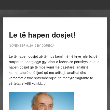
Le të hapen dosjet!
NOVEMBER 9, 2016
BY
DGRECA
Le të hapen dosjet që të mos kemi më në krye njerëz që
ruajnë në ndërgjegje gjynahet e kohës së përmbysur.Le të
hapen dosjet që të mos kemi më gazetarë, analistë,
komentatorë e të tjerë që me artikujt, analizat dhe
komentet e tyre shtrembërojnë në mënyrë flagrante të
vërtetat e këtij kombi…/