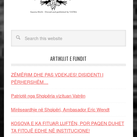
ARTIKUJT E FUNDIT
ZËMËRIM DHE PAS VDEKJES! DISIDENTI I
PËRHERSHËM…
Patriotë nga Shqipëria vizituan Vatrën
Mirëseardhje në Shqipëri, Ambasador Eric Wendt
KOSOVA E KA FITUAR LUFTËN, POR PAQEN DUHET
TA FITOJË EDHE NË INSTITUCIONE!