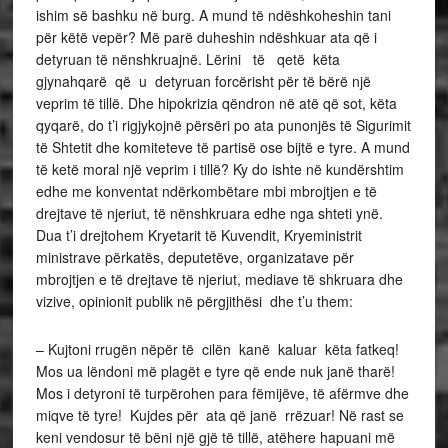
ishim së bashku në burg. A mund të ndëshkoheshin tani
për këtë vepër? Më parë duheshin ndëshkuar ata që i
detyruan të nënshkruajnë. Lërini të qetë këta
gjynahqarë që u detyruan forcërisht për të bërë një
veprim të tillë. Dhe hipokrizia qëndron në atë që sot, këta
qyqarë, do t’i rigjykojnë përsëri po ata punonjës të Sigurimit
të Shtetit dhe komiteteve të partisë ose bijtë e tyre. A mund
të ketë moral një veprim i tillë? Ky do ishte në kundërshtim
edhe me konventat ndërkombëtare mbi mbrojtjen e të
drejtave të njeriut, të nënshkruara edhe nga shteti ynë.
Dua t’i drejtohem Kryetarit të Kuvendit, Kryeministrit
ministrave përkatës, deputetëve, organizatave për
mbrojtjen e të drejtave të njeriut, mediave të shkruara dhe
vizive, opinionit publik në përgjithësi dhe t’u them:
– Kujtoni rrugën nëpër të cilën kanë kaluar këta fatkeq!
Mos ua lëndoni më plagët e tyre që ende nuk janë tharë!
Mos i detyroni të turpërohen para fëmijëve, të afërmve dhe
miqve të tyre! Kujdes për ata që janë rrëzuar! Në rast se
keni vendosur të bëni një gjë të tillë, atëhere hapuani më