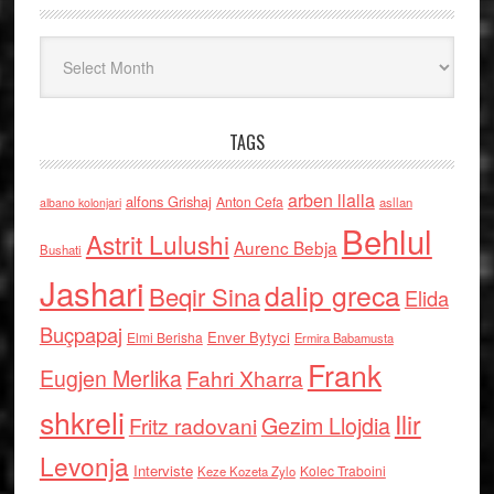
Arkiv
TAGS
arben llalla
alfons Grishaj
Anton Cefa
asllan
albano kolonjari
Behlul
Astrit Lulushi
Aurenc Bebja
Bushati
Jashari
dalip greca
Beqir Sina
Elida
Buçpapaj
Enver Bytyci
Elmi Berisha
Ermira Babamusta
Frank
Eugjen Merlika
Fahri Xharra
shkreli
Ilir
Gezim Llojdia
Fritz radovani
Levonja
Interviste
Kolec Traboini
Keze Kozeta Zylo