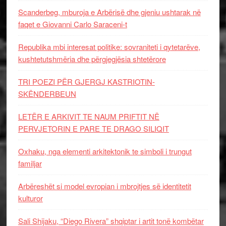
Scanderbeg, mburoja e Arbërisë dhe gjeniu ushtarak në
faqet e Giovanni Carlo Saraceni-t
Republika mbi interesat politike: sovraniteti i qytetarëve,
kushtetutshmëria dhe përgjegjësia shtetërore
TRI POEZI PËR GJERGJ KASTRIOTIN-
SKËNDERBEUN
LETËR E ARKIVIT TE NAUM PRIFTIT NË
PERVJETORIN E PARE TE DRAGO SILIQIT
Oxhaku, nga elementi arkitektonik te simboli i trungut
familjar
Arbëreshët si model evropian i mbrojtjes së identitetit
kulturor
Sali Shijaku, “Diego Rivera” shqiptar i artit tonë kombëtar