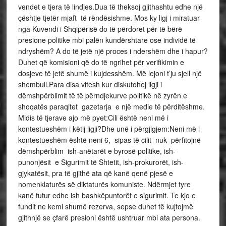
vendet e tjera të lindjes.Dua të theksoj gjithashtu edhe një
çështje tjetër mjaft të rëndësishme. Mos ky ligj i miratuar
nga Kuvendi i Shqipërisë do të përdoret për të bërë
presione politike mbi palën kundërshtare ose individë të
ndryshëm? A do të jetë një proces i ndershëm dhe i hapur?
Duhet që komisioni që do të ngrihet për verifikimin e
dosjeve të jetë shumë i kujdesshëm. Më lejoni t’ju sjell një
shembull.Para disa vitesh kur diskutohej ligji i
dëmshpërblimit të të përndjekurve politikë në zyrën e
shoqatës paraqitet gazetarja e një medie të përditëshme.
Midis të tjerave ajo më pyet:Cili është neni më i
kontestueshëm i këtij ligji?Dhe unë i përgjigjem:Neni më i
kontestueshëm është neni 6, sipas të cilit nuk përfitojnë
dëmshpërblim ish-anëtarët e byrosë politike, ish-
punonjësit e Sigurimit të Shtetit, ish-prokurorët, ish-
gjykatësit, pra të gjithë ata që kanë qenë pjesë e
nomenklaturës së diktaturës komuniste. Ndërmjet tyre
kanë futur edhe ish bashkëpuntorët e sigurimit. Te kjo e
fundit ne kemi shumë rezerva, sepse duhet të kujtojmë
gjithnjë se çfarë presioni është ushtruar mbi ata persona.