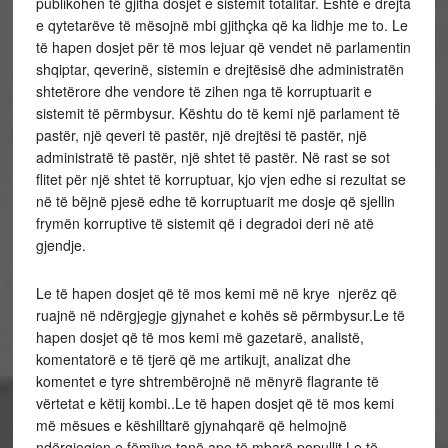
publikohen të gjitha dosjet e sistemit totalitar. Është e drejta
e qytetarëve të mësojnë mbi gjithçka që ka lidhje me to. Le
të hapen dosjet për të mos lejuar që vendet në parlamentin
shqiptar, qeverinë, sistemin e drejtësisë dhe administratën
shtetërore dhe vendore të zihen nga të korruptuarit e
sistemit të përmbysur. Kështu do të kemi një parlament të
pastër, një qeveri të pastër, një drejtësi të pastër, një
administratë të pastër, një shtet të pastër. Në rast se sot
flitet për një shtet të korruptuar, kjo vjen edhe si rezultat se
në të bëjnë pjesë edhe të korruptuarit me dosje që sjellin
frymën korruptive të sistemit që i degradoi deri në atë
gjendje.
Le të hapen dosjet që të mos kemi më në krye njerëz që
ruajnë në ndërgjegje gjynahet e kohës së përmbysur.Le të
hapen dosjet që të mos kemi më gazetarë, analistë,
komentatorë e të tjerë që me artikujt, analizat dhe
komentet e tyre shtrembërojnë në mënyrë flagrante të
vërtetat e këtij kombi..Le të hapen dosjet që të mos kemi
më mësues e këshilltarë gjynahqarë që helmojnë
ndërgjegjen e fëmijve tanë apo të mbarë popullit.Le të