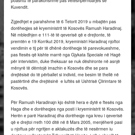
poashtu të parakohshme pas vetëshpërndarjes së
Kuvendit.
Zgjedhjet e parahshme të 6 Tetorit 2019 u mbajtën pas
dorëheqjes së kryeministrit të Kosovës Ramush Haradinaj.
Në mbledhjen e 111-të të qeverisë që e drejtonte, të
premtën e 19 Korrikut 2019, kryeministri Haradinaj njoftoi
vendimin e tij për të dhënë dorëheqje të parevokueshme,
pas ftesës që kishte marrë nga Gjykata Speciale në Hagë
për intervistim, duke theksuar se nuk dëshironte në asnjë
mënyrë të dëmtojë imazhin e Kosovës dhe se para
drejtësisë do të përballet si individ, me besim të thellë në
pastërtinë dhe drejtësinë e luftës së Ushtrisë Çlirimtare të
Kosovës.
Për Ramush Haradinajn kjo është hera e dytë e ftesës nga
Haga dhe e dorëheqjes nga posti i kryeministrit të Kosovës.
Herën e parë Haradinaj dha dorëheqje nga kreu i qeverisë
që e drejtoi rreth 100 ditë në 8 Mars 2005, menjëherë pasi
u njoftua për ngritjen e aktakuzës dhe të nesërmen iu