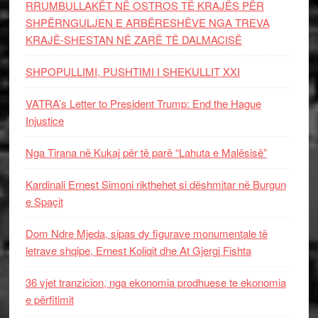
RRUMBULLAKËT NË OSTROS TË KRAJËS PËR
SHPËRNGULJEN E ARBËRESHËVE NGA TREVA
KRAJË-SHESTAN NË ZARË TË DALMACISË
SHPOPULLIMI, PUSHTIMI I SHEKULLIT XXI
VATRA’s Letter to President Trump: End the Hague
Injustice
Nga Tirana në Kukaj për të parë “Lahuta e Malësisë”
Kardinali Ernest Simoni rikthehet si dëshmitar në Burgun
e Spaçit
Dom Ndre Mjeda, sipas dy figurave monumentale të
letrave shqipe, Ernest Koliqit dhe At Gjergj Fishta
36 vjet tranzicion, nga ekonomia prodhuese te ekonomia
e përfitimit