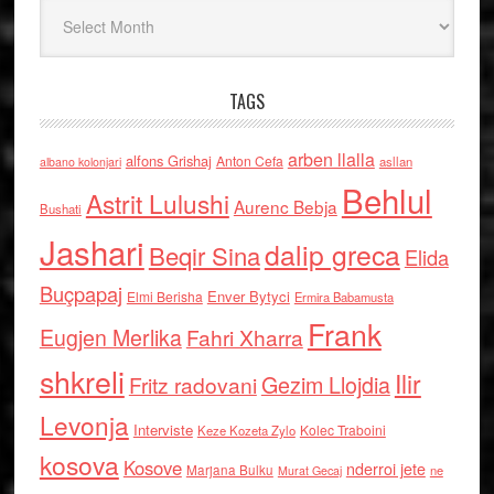
Arkiv
TAGS
arben llalla
alfons Grishaj
Anton Cefa
asllan
albano kolonjari
Behlul
Astrit Lulushi
Aurenc Bebja
Bushati
Jashari
dalip greca
Beqir Sina
Elida
Buçpapaj
Enver Bytyci
Elmi Berisha
Ermira Babamusta
Frank
Eugjen Merlika
Fahri Xharra
shkreli
Ilir
Gezim Llojdia
Fritz radovani
Levonja
Interviste
Kolec Traboini
Keze Kozeta Zylo
kosova
Kosove
nderroi jete
Marjana Bulku
ne
Murat Gecaj