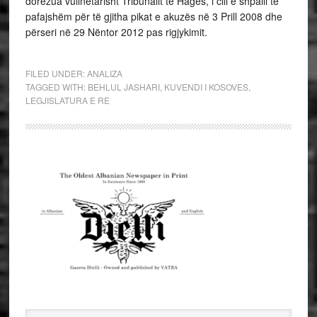
dorëzua vullnetarisht Tribunalit të Hagës, i cili e shpalli të
pafajshëm për të gjitha pikat e akuzës në 3 Prill 2008 dhe
përseri në 29 Nëntor 2012 pas rigjykimit.
FILED UNDER:
ANALIZA
TAGGED WITH:
BEHLUL JASHARI
,
KUVENDI I KOSOVES
,
LEGJISLATURA E RE