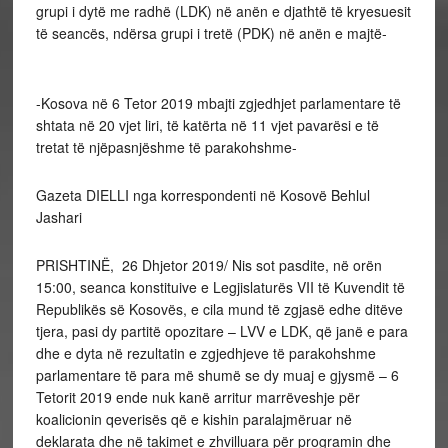
grupi i dytë me radhë (LDK) në anën e djathtë të kryesuesit
të seancës, ndërsa grupi i tretë (PDK) në anën e majtë-
-Kosova në 6 Tetor 2019 mbajti zgjedhjet parlamentare të
shtata në 20 vjet liri, të katërta në 11 vjet pavarësi e të
tretat të njëpasnjëshme të parakohshme-
Gazeta DIELLI nga korrespondenti në Kosovë Behlul
Jashari
PRISHTINË, 26 Dhjetor 2019/ Nis sot pasdite, në orën
15:00, seanca konstituive e Legjislaturës VII të Kuvendit të
Republikës së Kosovës, e cila mund të zgjasë edhe ditëve
tjera, pasi dy partitë opozitare – LVV e LDK, që janë e para
dhe e dyta në rezultatin e zgjedhjeve të parakohshme
parlamentare të para më shumë se dy muaj e gjysmë – 6
Tetorit 2019 ende nuk kanë arritur marrëveshje për
koalicionin qeverisës që e kishin paralajmëruar në
deklarata dhe në takimet e zhvilluara për programin dhe