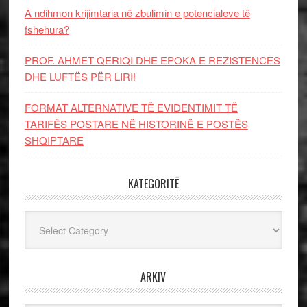
A ndihmon krijimtaria në zbulimin e potencialeve të
fshehura?
PROF. AHMET QERIQI DHE EPOKA E REZISTENCЁS
DHE LUFTЁS PЁR LIRI!
FORMAT ALTERNATIVE TË EVIDENTIMIT TË
TARIFËS POSTARE NË HISTORINË E POSTËS
SHQIPTARE
KATEGORITË
Kategoritë
ARKIV