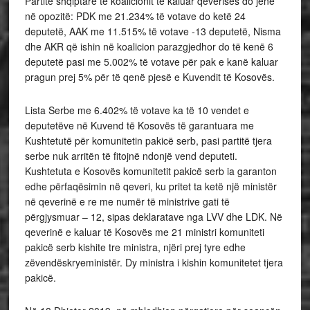
Partitë shqiptare të koalicionit të kaluar qeverisës do jenë
në opozitë: PDK me 21.234% të votave do ketë 24
deputetë, AAK me 11.515% të votave -13 deputetë, Nisma
dhe AKR që ishin në koalicion parazgjedhor do të kenë 6
deputetë pasi me 5.002% të votave për pak e kanë kaluar
pragun prej 5% për të qenë pjesë e Kuvendit të Kosovës.
Lista Serbe me 6.402% të votave ka të 10 vendet e
deputetëve në Kuvend të Kosovës të garantuara me
Kushtetutë për komunitetin pakicë serb, pasi partitë tjera
serbe nuk arritën të fitojnë ndonjë vend deputeti.
Kushtetuta e Kosovës komunitetit pakicë serb ia garanton
edhe përfaqësimin në qeveri, ku pritet ta ketë një ministër
në qeverinë e re me numër të ministrive gati të
përgjysmuar – 12, sipas deklaratave nga LVV dhe LDK. Në
qeverinë e kaluar të Kosovës me 21 ministri komuniteti
pakicë serb kishite tre ministra, njëri prej tyre edhe
zëvendëskryeministër. Dy ministra i kishin komunitetet tjera
pakicë.