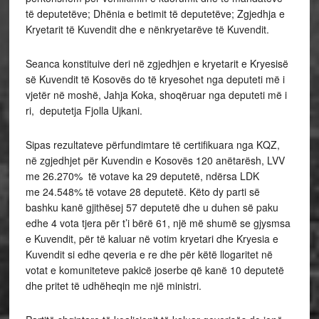
të deputetëve; Dhënia e betimit të deputetëve; Zgjedhja e
Kryetarit të Kuvendit dhe e nënkryetarëve të Kuvendit.
Seanca konstituive deri në zgjedhjen e kryetarit e Kryesisë
së Kuvendit të Kosovës do të kryesohet nga deputeti më i
vjetër në moshë, Jahja Koka, shoqëruar nga deputeti më i
ri, deputetja Fjolla Ujkani.
Sipas rezultateve përfundimtare të certifikuara nga KQZ,
në zgjedhjet për Kuvendin e Kosovës 120 anëtarësh, LVV
me 26.270% të votave ka 29 deputetë, ndërsa LDK
me 24.548% të votave 28 deputetë. Këto dy parti së
bashku kanë gjithësej 57 deputetë dhe u duhen së paku
edhe 4 vota tjera për t’i bërë 61, një më shumë se gjysmsa
e Kuvendit, për të kaluar në votim kryetari dhe Kryesia e
Kuvendit si edhe qeveria e re dhe për këtë llogaritet në
votat e komuniteteve pakicë joserbe që kanë 10 deputetë
dhe pritet të udhëheqin me një ministri.