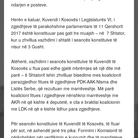
ndarjen e posteve.
Herën e kaluar, Kuvendi i Kosovës i Legjislaturës VI, i
zgjedhjeve të parakohshme parlamentare të 11 Qershorit
2017 është konstituuar pas gati tre muajsh – në 7 Shtator,
kur u zhvillua vazhdimi i shtatë i seancës konstituive të
nisur në 3 Gusht.
Atëherë, vazhdimi i seancës konstituive të Kuvendit të
Kosovës u ftua pasi edhe gjatë mbrëmjes së një dite më
parë – 6 Shtatorit ishin zhvilluar bisedime mes koalicionit
parazgjedhor fitues të zgjedhjeve PDK-AAK-Nisma dhe
Listës Serbe, që rezultuan me marrëveshje. Më parë
koalicioni fitues i zgjedhjeve nënshkroi marrëveshje me
AKR-në që kishte 4 deputetë, e cila e braktisi koalicionin
me LDK-në që e kishte lidhur para zgjedhjeve.
Për seancën konstituive të Kuvendit të Kosovës, të ftuar
për sot, në axhendë janë tre pika: Formimi i Komisionit të
përkohshëm për verifikimin e kuorumit dhe të mandateve