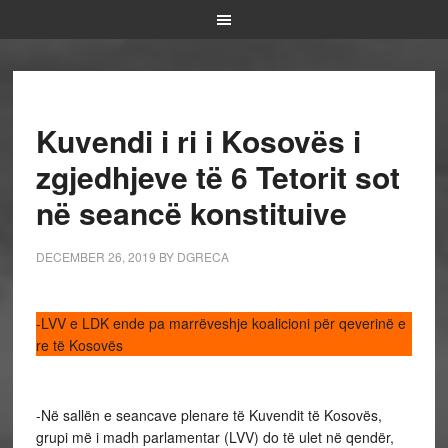
Kuvendi i ri i Kosovës i
zgjedhjeve të 6 Tetorit sot
në seancë konstituive
DECEMBER 26, 2019
BY
DGRECA
-LVV e LDK ende pa marrëveshje koalicioni për qeverinë e
re të Kosovës
-Në sallën e seancave plenare të Kuvendit të Kosovës,
grupi më i madh parlamentar (LVV) do të ulet në qendër,