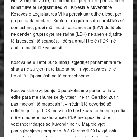
Në 18 Dhjetor 2019, në mbledhjen përgatiore për seancën
konstituive të Legjislaturës VII, Kryesia e Kuvendit të
Kosovës e Legjislaturës VI ka përcaktuar edhe ulëset për
grupet parlamentare. Konform rregullores dhe praktikës së
deritashme, grupi më i madh parlamentar (LVV) do të ulet
në qendër, grupi i dytë me radhë (LDK) në anën e djathtë
të kryesuesit të seancës, ndërsa grupi i tretë (PDK) në
anën e majtë të kryesuesit.
Kosova në 6 Tetor 2019 mbajti zgjedhjet parlamentare të
shtata në 20 vjet liri, të katërta në 11 vjet pavarësi e të
tretat të njëpasnjëshme të parakohshme.
Kosova kishte zgjedhje të parakohshme parlamentare
edhe para më shumë se dy vitesh në 11 Qershor 2017
pas mocionit të mosbesimit – rrëzimit të qeverisë së
udhëhequr nga LDK me vota të bashkuara edhe nga partia
më e madhe e maxhorancës PDK me opozitën dhe
vetëshpërndarjes së Kuvendit në 10 Maj, tre vjet
pas zgjedhjeve paraprake të 8 Qershorit 2014, që ishin