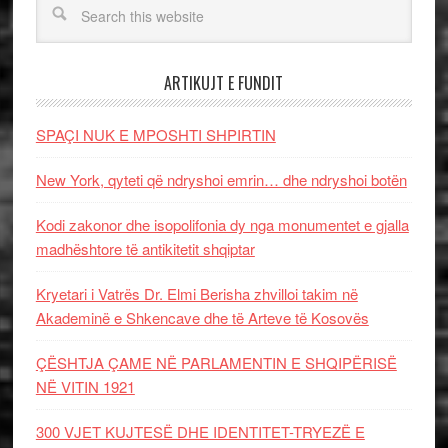
ARTIKUJT E FUNDIT
SPAÇI NUK E MPOSHTI SHPIRTIN
New York, qyteti që ndryshoi emrin… dhe ndryshoi botën
Kodi zakonor dhe isopolifonia dy nga monumentet e gjalla
madhështore të antikitetit shqiptar
Kryetari i Vatrës Dr. Elmi Berisha zhvilloi takim në
Akademinë e Shkencave dhe të Arteve të Kosovës
ÇËSHTJA ÇAME NË PARLAMENTIN E SHQIPËRISË
NË VITIN 1921
300 VJET KUJTESË DHE IDENTITET-TRYEZË E