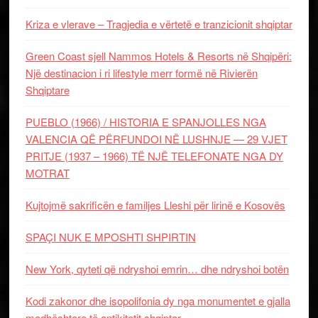
Kriza e vlerave – Tragjedia e vërtetë e tranzicionit shqiptar
Green Coast sjell Nammos Hotels & Resorts në Shqipëri:
Një destinacion i ri lifestyle merr formë në Rivierën
Shqiptare
PUEBLO (1966) / HISTORIA E SPANJOLLES NGA
VALENCIA QË PËRFUNDOI NË LUSHNJE — 29 VJET
PRITJE (1937 – 1966) TË NJË TELEFONATE NGA DY
MOTRAT
Kujtojmë sakrificën e familjes Lleshi për lirinë e Kosovës
SPAÇI NUK E MPOSHTI SHPIRTIN
New York, qyteti që ndryshoi emrin… dhe ndryshoi botën
Kodi zakonor dhe isopolifonia dy nga monumentet e gjalla
madhështore të antikitetit shqiptar