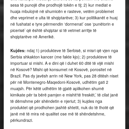
sesa të punojë dhe prodhojë tokën e tij; 2) kur mediat e
huaja mbulojnë në shumicën e rasteve, vetëm problemet
dhe veprimet e ulta të shqiptarëve; 3) kur politikanët e huaj
në fushatat e tyre përmendin ‘dormenat’ ose ‘punëtorin e
picerisë’ që është shqiptar si të vetmet arritje të
shqiptarëve në Amerikë.
Kujdes:
ndaj 1) produkteve të Serbisë, si misri që vjen nga
Serbia shkakton kancer (me fakte kjo); 2) produkteve të
importuar si mishi. A e dini që i duhet 60 ditë të vijë mishi
në Kosovë? Mishi që konsumet në Kosovë, porositet në
Brazil. Pas dy javësh arrin në New York, pas 28 ditësh niset
për në Montenegro-Maqedoni-Kosovë, udhëtim gati 2
muajsh. Për këtë udhëtim të gjatë aplikohen shumë
kimikate për ta bërë pamjen e mishit‘të freskët,’ të cilat janë
të dëmshme për shëndetin e njeriut; 3) kujdes nga
produktet që prodhohen jashtë shtetit, nuk do të thotë që
janë më të mira në qualitet ose më të shëndetshme,
përkundrazi.