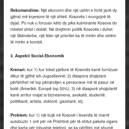
Rekomandime:
Një ekonomi dhe një ushtri e fortë janë dy
gjërat më kryesore të një shteti. Kosovës i mungojnë të
dyjat. Po nuk u forcuan këto dy pika kulminante Kosova do
mbetet shtet i dobët. Në drejtimin politik Kosovës i duhet
një Skënderbe, një lider që prioritet ka të mirën dhe vetëm
të mirën e kombit.
3. Aspekti Social-Ekonomik
Krenari:
kur 1) kur tokat pjellore të Kosovës kanë furnizuar
dikur të gjithë ish-Jugosllavinë; 2) diaspora shqiptare
përfshihet në top përqindjen e personave më të pasur në
botë (Amerikë, Europë top 50%); 3) në diasporë shqiptarët
kanë arritur majat si biznesmena, avokatë, studentë,
politikanë, artista, doktorë, gazetarë, etj.
Problem:
kur 1) një bujk në Kosovë i leverdis të marrë
autobuzin 1 orë për në Prishtinë për të shitut paketa cigare
dhe karta për mbushje telefoni, se ka përfitim më shumë