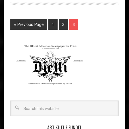
« Previous Page
1
2
3
ARTIKUJT E FUNDIT