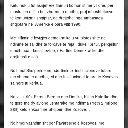
Ketu nuk u fut asnjehere flamuri komunist me yll dhe, per
mosfutjen e tij u be zhurme e madhe, prej mbeshtetesve
te komunizmit shqiptar, qe drejtohej nga ambasada
shqiptare ne Amerike e para vitit 1990.
Me fillimin e levizjes demokratike u vu plotesishte ne
ndihme te saj dhe te forcave te reja , duke i pritur, percjellur
e ndihmuar kesaj levizje, ( Partine Demokratike dhe
drejtuesit e saj).
Ndihmoi Shqiperine ne ndertimin e institucioneve fetare
me shuma te medha, si dhe Institucionet fetare te Kosoves
sa here iu kerkua.
Ne vitin1991 Ekrem Bardha dhe Donika, Kisha Katolike dhe
te tjere me dy avione ushtarake me ndihma (rreth 2 milione
$$$) keto shkuan ne Shqiperi dhe Kosove…
Ndihmoi vazhdimisht per Pavaresine e Kosoves, me