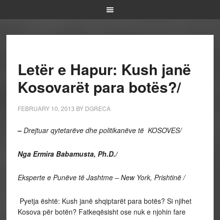
Letër e Hapur: Kush janë
Kosovarët para botës?/
FEBRUARY 10, 2013
BY
DGRECA
–
Drejtuar qytetarëve dhe politikanëve të KOSOVES/
Nga Ermira Babamusta, Ph.D./
Eksperte e Punëve të Jashtme – New York, Prishtinë /
Pyetja është: Kush janë shqiptarët para botës? Si njihet
Kosova për botën? Fatkeqësisht ose nuk e njohin fare