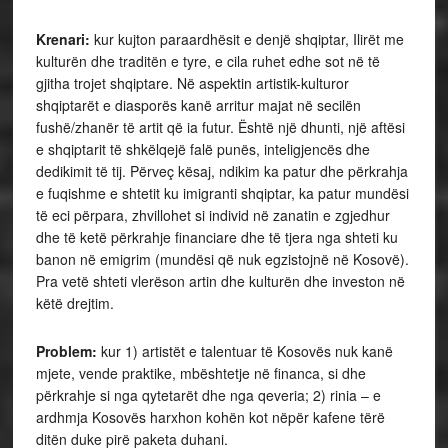
Krenari:
kur kujton paraardhësit e denjë shqiptar, Ilirët me
kulturën dhe traditën e tyre, e cila ruhet edhe sot në të
gjitha trojet shqiptare. Në aspektin artistik-kulturor
shqiptarët e diasporës kanë arritur majat në secilën
fushë/zhanër të artit që ia futur. Është një dhunti, një aftësi
e shqiptarit të shkëlqejë falë punës, inteligjencës dhe
dedikimit të tij. Përveç kësaj, ndikim ka patur dhe përkrahja
e fuqishme e shtetit ku imigranti shqiptar, ka patur mundësi
të eci përpara, zhvillohet si individ në zanatin e zgjedhur
dhe të ketë përkrahje financiare dhe të tjera nga shteti ku
banon në emigrim (mundësi që nuk egzistojnë në Kosovë).
Pra vetë shteti vlerëson artin dhe kulturën dhe investon në
këtë drejtim.
Problem:
kur 1) artistët e talentuar të Kosovës nuk kanë
mjete, vende praktike, mbështetje në financa, si dhe
përkrahje si nga qytetarët dhe nga qeveria; 2) rinia – e
ardhmja Kosovës harxhon kohën kot nëpër kafene tërë
ditën duke pirë paketa duhani.