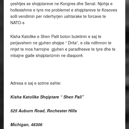
çeshtjes se shqiptareve ne Kongres dhe Senat. Njohja e
hollesishme e tyre me problemet e shqiptareve te Kosoves
solli vendimin per nderhyrjen ushtarake te forcave te
NATO-s
Kisha Katolike e Shen Palit boton buletinin e saj te
perjavshem ne gjuhen shqipe “ Drita”, e cila ndihmon te
rinjet te mos harrojne gjuhen e paradhesve te tyre dhe te
mbajne gjalle shqiptarizmin ne diasporë.
Adresa e saj e sotme eshte:
Kisha Katolike Shqiptare “ Shen Pali”
525 Auburn Road, Rochester Hills
Michigan, 48306