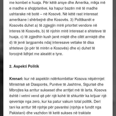
me kombet e huaja. Për këtë arsye dhe Amerika, mikja më
e madhe e shqiptarëve, ka hapur bazën më të madhe
ushtarake në botë – në Kosovë. Në këtë rast interesat
amerikane i shërbejnë dhe Kosovës. 3) Politikanët e
Kosovës duhet a) të zgjegjin mirë prioritet vendore në
interes të Kosovës, b) të njohin mirë interesat e shteteve të
huaja, c) të zgjedhin kush janë miqtë dhe cilët armiqtë dhe
d) të jenë largpamës ndaj interesave vetiake të disa
shteteve (jo për të mirën e Kosovës) dhe e) duhet të
forcojnë lidhjet me aleatët e tyre.
2. Aspekti Politik
Krenari:
kur në aspektin ndërkombëtar Kosova nëpërmjet
Ministrisë së Diasporës, Punëve të Jashtme, Sigurisë dhe
Mbrojtes ka arritur sukseset dhe arritjet më të larta. Kosova
është i vetmi vend që për një kohë të shkurtër ka krijuar një
qeverisje nga zero, kur ka patur vakum total politik. Deri
tani ka arritur 98 njohje për pavarësi (njohja e fundit nga
Pakistani) dhe vazhdon të ketë sukses në traktate