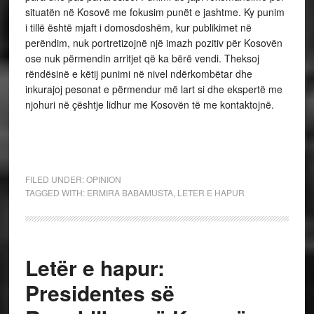
situatën në Kosovë me fokusim punët e jashtme. Ky punim
i tillë është mjaft i domosdoshëm, kur publikimet në
perëndim, nuk portretizojnë një imazh pozitiv për Kosovën
ose nuk përmendin arritjet që ka bërë vendi. Theksoj
rëndësinë e këtij punimi në nivel ndërkombëtar dhe
inkurajoj pesonat e përmendur më lart si dhe ekspertë me
njohuri në çështje lidhur me Kosovën të me kontaktojnë.
FILED UNDER:
OPINION
TAGGED WITH:
ERMIRA BABAMUSTA
,
LETER E HAPUR
Letër e hapur:
Presidentes së