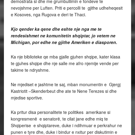
demostrata si dhe me grumbullimin e fondeve te
nevojshme per Luften. Priti e percolli te gjithe udheheqesit
e Kosoves, nga Rugova e deri te Thaci.
Kjo qender ka qene dhe eshte nje nga me te
rendesishmet ne komunitetin shqiptar, jo vetem ne
Michigan, por edhe ne gjithe Ameriken e diasporen.
Ka nje biblioteke qe mba gjalle gjuhen shqipe, kater klasa
te gjuhes shqipe dhe nje salle me afro njemije vende per
takime te ndryshme.
Ne mjediset e jashtme te saj, mban monumentin e Gjergj
Kastriotit –Skenderbeut dhe ate te Nene Terezes si dhe
mjedise sportive.
Ka pritur disa personalitete te politikes amerikane si
kongresmenë e senatorë, te cilat jane edhe miq te
Shqiperise e shqiptareve, duke i ndihmuar e perkrahur ne
punen e tyre dhe, duke i bindur e nxitur per diskutimin e