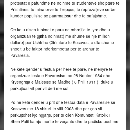
protestat e pafundme ne ndihme te studenteve shqiptare te
Prishtines, te minatorve te Trepçes, te reprezaljeve serbe
kunder popullsise se paarmatosur dhe te pafajshme.
Qe ketu nisen tubimet e para ne mbrojtje te tyre dhe u
organizuan te gjitha ndihmat( me shume se nje million
dollare) per Ushtrine Çlirimtare te Kosoves, e cila shume
shpejt u be faktor nderkombetar per te ardhur te
Pavaresia.
Ne kete qender u festua per here te pare, ne menyre te
organizuar festa e Pavaresise me 28 Nentor 1984 dhe
Kryengritja e Malesise se Madhe ( 6 Prilli 1911 ), duke u
perkujtuar vit per vit deri me sot.
Po ne kete qender u prit dhe festua data e Pavaresise se
Kosoves me 18 shkurt te vitit 2008 dhe per çdo vit
perkujtohet kjo ngjarje, per te cilen Komuniteti Katolik i
Shen Palit ka nje merite te veçante dhe te padiskutueshme.