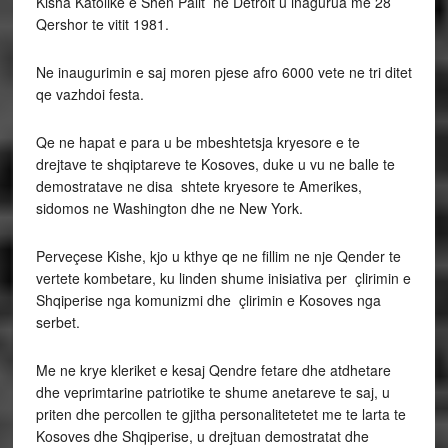
Kisha Katolike e Shen Palit ne Detroit u inagurua me 28
Qershor te vitit 1981.
Ne inaugurimin e saj moren pjese afro 6000 vete ne tri ditet
qe vazhdoi festa.
Qe ne hapat e para u be mbeshtetsja kryesore e te
drejtave te shqiptareve te Kosoves, duke u vu ne balle te
demostratave ne disa shtete kryesore te Amerikes,
sidomos ne Washington dhe ne New York.
Perveçese Kishe, kjo u kthye qe ne fillim ne nje Qender te
vertete kombetare, ku linden shume inisiativa per çlirimin e
Shqiperise nga komunizmi dhe çlirimin e Kosoves nga
serbet.
Me ne krye kleriket e kesaj Qendre fetare dhe atdhetare
dhe veprimtarine patriotike te shume anetareve te saj, u
priten dhe percollen te gjitha personalitetetet me te larta te
Kosoves dhe Shqiperise, u drejtuan demostratat dhe