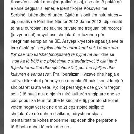
Kosovën si shtet dhe gjeografinë e saj, ose ato të paktë që
e kanë dëgjuar si emër, e identifikojnë Kosovën me
Serbinë, luftën dhe dhunën. Gjatë misionit tim hulumtues –
diplomatik në Prishtinë Nëntor 2012-Janar 2013, diplomatë
të huaj europian, në takime private më treguan ‘off records’
(jo zyrtarisht) arsyet pse shqiptarët refuzohen për
integrimin europian në BE. Arsyeja kryesore sipas fjalëve të
tyre është që “
ne [disa shtete europiane] nuk i duam ‘ato
lloj’ ose ‘ato kafshë’ [shqiptarët]
të hyjnë në BE
” dhe se
“
nuk ka të bëjë me plotësimin e standarteve’,të cilat janë
thjesht formalitet dhe një ‘checklist’, por me sjelljen dhe
kulturën e vendasve”
. Pra liberalizimi i vizave dhe hapja e
kufijve bllokohet për arsye se europianët nuk i konsiderojnë
shqiptarët si ata vetë. Kjo lloj përshtypje ose gjykim tregon
se: 1) të huajt nuk e njohin mirë kulturën shqiptare dhe se
çdo popull ka të mirat dhe të këqijat e tij, por ato shikojnë
vetëm negativet tek ne dhe 2) egzistojnë sjellje të
shqiptarëve që duhen rishikuar, ndryshuar sipas
mentalitetit të kohës moderrne, siç ecën dhe përparon e
tërë bota duhet të ecim dhe ne.