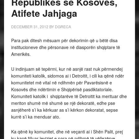
Republikes së Kosovës,
Atifete Jahjaga
DECEMBER 31, 2012
BY
DGRECA
Para pak ditesh mësuam për dekorimin që u bëtë disa
institucioneve dhe përsonave në diasporën shqiptare të
Amerikës.
U indinjuam së tepërmi, kur në asnjë rast nuk përmendej
komuniteti katolik, sidomos ai i Detroitit, i cili ka qënë ndër
komunitetet më vital në ndihmën për Pavarësisnë e
Kosovës dhe ndërtimin e Shqipërisë pasdiktatoriale.
Komuniteti katolik i shqiptarëve të Detroitit ka merituar dhe
meriton shumë më shumë se një dekoratë, edhe pse
asnjëherë s’i ka kërkuar as s’i kërkon dekoratat, sepse
kurrë s’i ka menduar ato.
Ka qënë ky komunitet, dhe në veçanti ai i Shën Palit, prej
ku kanë filluar levizjet e para në ndihmë të vëllezërve