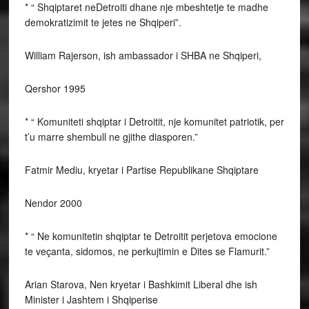
* “ Shqiptaret neDetroiti dhane nje mbeshtetje te madhe
demokratizimit te jetes ne Shqiperi”.
William Rajerson, ish ambassador i SHBA ne Shqiperi,
Qershor 1995
* “ Komuniteti shqiptar i Detroitit, nje komunitet patriotik, per
t’u marre shembull ne gjithe diasporen.”
Fatmir Mediu, kryetar i Partise Republikane Shqiptare
Nendor 2000
* “ Ne komunitetin shqiptar te Detroitit perjetova emocione
te veçanta, sidomos, ne perkujtimin e Dites se Flamurit.”
Arian Starova, Nen kryetar i Bashkimit Liberal dhe ish
Minister i Jashtem i Shqiperise