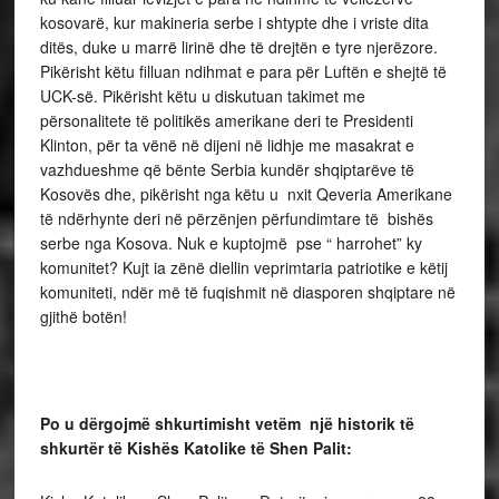
kosovarë, kur makineria serbe i shtypte dhe i vriste dita
ditës, duke u marrë lirinë dhe të drejtën e tyre njerëzore.
Pikërisht këtu filluan ndihmat e para për Luftën e shejtë të
UCK-së. Pikërisht këtu u diskutuan takimet me
përsonalitete të politikës amerikane deri te Presidenti
Klinton, për ta vënë në dijeni në lidhje me masakrat e
vazhdueshme që bënte Serbia kundër shqiptarëve të
Kosovës dhe, pikërisht nga këtu u nxit Qeveria Amerikane
të ndërhynte deri në përzënjen përfundimtare të bishës
serbe nga Kosova. Nuk e kuptojmë pse “ harrohet” ky
komunitet? Kujt ia zënë diellin veprimtaria patriotike e këtij
komuniteti, ndër më të fuqishmit në diasporen shqiptare në
gjithë botën!
Po u dërgojmë shkurtimisht vetëm një historik të
shkurtër të Kishës Katolike të Shen Palit: