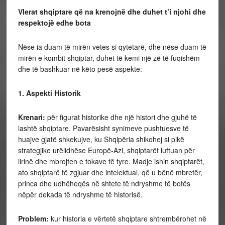
Vlerat shqiptare që na krenojnë dhe duhet t’i njohi dhe
respektojë edhe bota
Nëse ia duam të mirën vetes si qytetarë, dhe nëse duam të
mirën e kombit shqiptar, duhet të kemi një zë të fuqishëm
dhe të bashkuar në këto pesë aspekte:
1. Aspekti Historik
Krenari:
për figurat historike dhe një histori dhe gjuhë të
lashtë shqiptare. Pavarësisht synimeve pushtuesve të
huajve gjatë shkekujve, ku Shqipëria shikohej si pikë
strategjike urëlidhëse Europë-Azi, shqiptarët luftuan për
lirinë dhe mbrojten e tokave të tyre. Madje ishin shqiptarët,
ato shqiptarë të zgjuar dhe intelektual, që u bënë mbretër,
princa dhe udhëheqës në shtete të ndryshme të botës
nëpër dekada të ndryshme të historisë.
Problem:
kur historia e vërtetë shqiptare shtrembërohet në