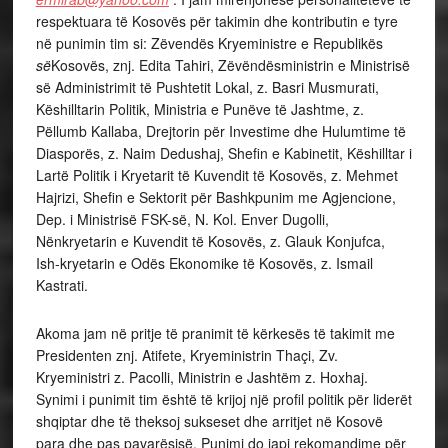
respektuara të Kosovës për takimin dhe kontributin e tyre
në punimin tim si: Zëvendës Kryeministre e Republikës
së
Kosovës, znj. Edita Tahiri,
Zëvëndësministrin e Ministrisë
së Administrimit të Pushtetit Lokal, z. Basri Musmurati,
Këshilltarin Politik, Ministria e Punëve të Jashtme, z.
Pëllumb Kallaba, Drejtorin për Investime dhe Hulumtime të
Diasporës, z. Naim Dedushaj, Shefin e Kabinetit, Këshilltar i
Lartë Politik i Kryetarit të Kuvendit të Kosovës, z. Mehmet
Hajrizi, Shefin e Sektorit për Bashkpunim me Agjencione,
Dep. i Ministrisë FSK-së, N. Kol. Enver Dugolli,
Nënkryetarin e Kuvendit të Kosovës, z. Glauk Konjufca,
Ish-kryetarin e Odës Ekonomike të Kosovës, z. Ismail
Kastrati.
Akoma jam në pritje të pranimit të kërkesës të takimit me
Presidenten znj. Atifete, Kryeministrin Thaçi, Zv.
Kryeministri z. Pacolli, Ministrin e Jashtëm z. Hoxhaj.
Synimi i punimit tim është të krijoj një profil politik për liderët
shqiptar dhe të theksoj sukseset dhe arritjet në Kosovë
para dhe pas pavarësisë. Punimi do japi rekomandime për