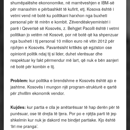
shumëpalëshe ekononomike, në marrëveshjen e IBM-së
për manaxhim e përbashkët të kufirit, etj. Kosova është i
vetmi vend në botë ku politikani harxhon nga buxheti
personal për të mirën e kombit. Zëvendëskryeministri i
parë i Qeverisë së Kosovës, z. Behgjet Pacolli është i vetmi
politikan jo vetëm në Kosovë, por në botë që ka shpenzuar
nga buxheti i tij personal 10 milion euro në vitin 2012 për
njohjen e Kosovës. Pavarësisht kritikës që egziston ose
opinionit politik ndaj tij si lider, duhet vlerësuar dhe
respektuar ky fakt përmendur më lart, që nuk e bën asnjeri
në botë për kombin e tij.
Problem:
kur politika e brendshme e Kosovës është ajo e
jashtme. Kosovës i mungon një program-strukturë e qartë
për zhvillim ekonomik vendor.
Kujdes:
kur partia e cila je anëtarësuar të hap derën për të
punësuar, ose të drejta të tjera. Por po e njëjta parti të jep
shkelmin kur nuk je dakord me bindjet partiake. Kjo është
‘liri me pranga’.