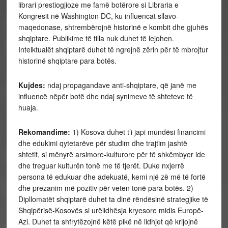
librari prestiogjioze me famë botërore si Libraria e
Kongresit në Washington DC, ku influencat sllavo-
maqedonase, shtrembërojnë historinë e kombit dhe gjuhës
shqiptare. Publikime të tilla nuk duhet të lejohen.
Intelktualët shqiptarë duhet të ngrejnë zërin për të mbrojtur
historinë shqiptare para botës.
Kujdes:
ndaj propagandave anti-shqiptare, që janë me
influencë nëpër botë dhe ndaj synimeve të shteteve të
huaja.
Rekomandime:
1)
Kosova duhet t’i japi mundësi financimi
dhe edukimi qytetarëve për studim dhe trajtim jashtë
shtetit, si mënyrë arsimore-kulturore për të shkëmbyer ide
dhe treguar kulturën tonë me të tjerët. Duke nxjerrë
persona të edukuar dhe adekuatë, kemi një zë më të fortë
dhe prezanim më pozitiv për veten tonë para botës. 2)
Dipllomatët shqiptarë duhet ta dinë rëndësinë strategjike të
Shqipërisë-Kosovës si urëlidhësja kryesore midis Europë-
Azi. Duhet ta shfrytëzojnë këtë pikë në lidhjet që krijojnë