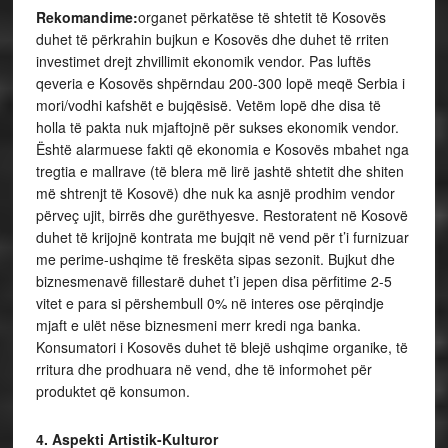
Rekomandime:
organet përkatëse të shtetit të Kosovës
duhet të përkrahin bujkun e Kosovës dhe duhet të rriten
investimet drejt zhvillimit ekonomik vendor. Pas luftës
qeveria e Kosovës shpërndau 200-300 lopë meqë Serbia i
mori/vodhi kafshët e bujqësisë. Vetëm lopë dhe disa të
holla të pakta nuk mjaftojnë për sukses ekonomik vendor.
Është alarmuese fakti që ekonomia e Kosovës mbahet nga
tregtia e mallrave (të blera më lirë jashtë shtetit dhe shiten
më shtrenjt të Kosovë) dhe nuk ka asnjë prodhim vendor
përveç ujit, birrës dhe gurëthyesve. Restoratent në Kosovë
duhet të krijojnë kontrata me bujqit në vend për t’i furnizuar
me perime-ushqime të freskëta sipas sezonit. Bujkut dhe
biznesmenavë fillestarë duhet t’i jepen disa përfitime 2-5
vitet e para si përshembull 0% në interes ose përqindje
mjaft e ulët nëse biznesmeni merr kredi nga banka.
Konsumatori i Kosovës duhet të blejë ushqime organike, të
rritura dhe prodhuara në vend, dhe të informohet për
produktet që konsumon.
4. Aspekti Artistik-Kulturor