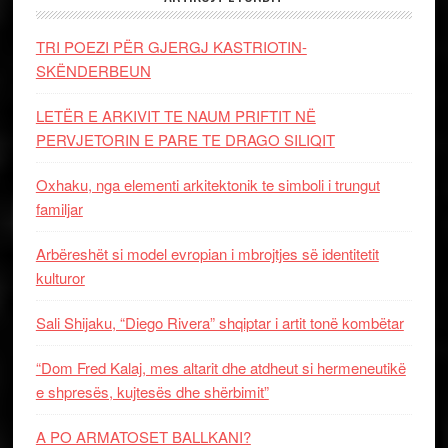
TRI POEZI PËR GJERGJ KASTRIOTIN-
SKËNDERBEUN
LETËR E ARKIVIT TE NAUM PRIFTIT NË
PERVJETORIN E PARE TE DRAGO SILIQIT
Oxhaku, nga elementi arkitektonik te simboli i trungut
familjar
Arbëreshët si model evropian i mbrojtjes së identitetit
kulturor
Sali Shijaku, “Diego Rivera” shqiptar i artit tonë kombëtar
“Dom Fred Kalaj, mes altarit dhe atdheut si hermeneutikë
e shpresës, kujtesës dhe shërbimit”
A PO ARMATOSET BALLKANI?