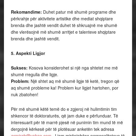
Rekomandime:
Duhet patur më shumë programe dhe
përkrahje për aktivitete artistike dhe mediat shqiptare
brenda dhe jashtë vendit duhet të shkruajnë me shumë
dhe vlerësojnë më shumë arritjet e talenteve shqiptare
brenda dhe jashtë vendit.
5. Aspekti Ligjor
Sukses:
Kosova konsiderohet si një nga shtetet me më
shumë rregulla dhe ligje.
Problem:
Një shtet aq më shumë ligje të ketë, tregon që
aq shumë probleme ka! Problem kur ligjet hartohen, por
nuk zbatohen!
Për më shumë këtë temë do e zgjeroj në hulimtimin tim
shkencor të doktoraturës, që jam duke e përfunduar. Të
interesuarit për të marrë pjesë në punimin tim mund të më
dergojnë kërkesë për të plotësuar anketën tek adresa
ermirab@yahoo.com
. I jam mirënjohëse personaliteteve të