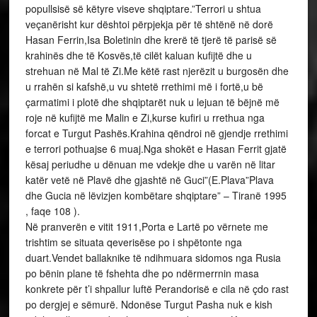
popullsisë së këtyre viseve shqiptare.”Terrori u shtua
veçanërisht kur dështoi përpjekja për të shtënë në dorë
Hasan Ferrin,Isa Boletinin dhe krerë të tjerë të parisë së
krahinës dhe të Kosvës,të cilët kaluan kufijtë dhe u
strehuan në Mal të Zi.Me këtë rast njerëzit u burgosën dhe
u rrahën si kafshë,u vu shtetë rrethimi më i fortë,u bë
çarmatimi i plotë dhe shqiptarët nuk u lejuan të bëjnë më
roje në kufijtë me Malin e Zi,kurse kufiri u rrethua nga
forcat e Turgut Pashës.Krahina qëndroi në gjendje rrethimi
e terrori pothuajse 6 muaj.Nga shokët e Hasan Ferrit gjatë
kësaj periudhe u dënuan me vdekje dhe u varën në litar
katër vetë në Plavë dhe gjashtë në Guci”(E.Plava”Plava
dhe Gucia në lëvizjen kombëtare shqiptare” – Tiranë 1995
, faqe 108 ).
Në pranverën e vitit 1911,Porta e Lartë po vërnete me
trishtim se situata qeverisëse po i shpëtonte nga
duart.Vendet ballaknike të ndihmuara sidomos nga Rusia
po bënin plane të fshehta dhe po ndërmerrnin masa
konkrete për t’i shpallur luftë Perandorisë e cila në çdo rast
po dergjej e sëmurë. Ndonëse Turgut Pasha nuk e kish