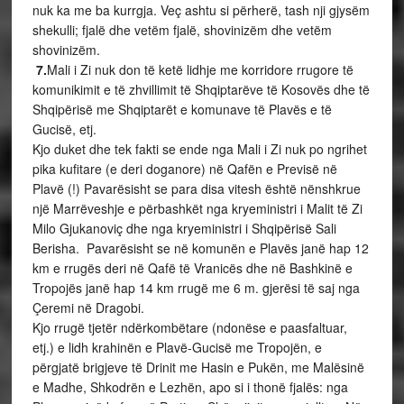
nuk ka me ba kurrgja. Veç ashtu si përherë, tash nji gjysëm
shekulli; fjalë dhe vetëm fjalë, shovinizëm dhe vetëm
shovinizëm.
7.
Mali i Zi nuk don të ketë lidhje me korridore rrugore të
komunikimit e të zhvillimit të Shqiptarëve të Kosovës dhe të
Shqipërisë me Shqiptarët e komunave të Plavës e të
Gucisë, etj.
Kjo duket dhe tek fakti se ende nga Mali i Zi nuk po ngrihet
pika kufitare (e deri doganore) në Qafën e Previsë në
Plavë (!) Pavarësisht se para disa vitesh është nënshkrue
një Marrëveshje e përbashkët nga kryeministri i Malit të Zi
Milo Gjukanoviç dhe nga kryeministri i Shqipërisë Sali
Berisha. Pavarësisht se në komunën e Plavës janë hap 12
km e rrugës deri në Qafë të Vranicës dhe në Bashkinë e
Tropojës janë hap 14 km rrugë me 6 m. gjerësi të saj nga
Çeremi në Dragobi.
Kjo rrugë tjetër ndërkombëtare (ndonëse e paasfaltuar,
etj.) e lidh krahinën e Plavë-Gucisë me Tropojën, e
përgjatë brigjeve të Drinit me Hasin e Pukën, me Malësinë
e Madhe, Shkodrën e Lezhën, apo si i thonë fjalës: nga