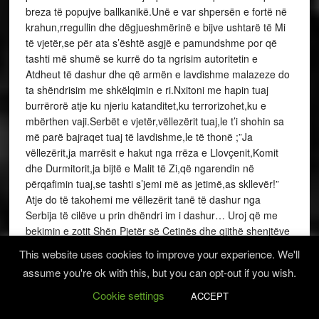
breza të popujve ballkanikë.Unë e var shpersën e fortë në
krahun,rregullin dhe dëgjueshmërinë e bijve ushtarë të Mi
të vjetër,se për ata s’është asgjë e pamundshme por që
tashti më shumë se kurrë do ta ngrisim autoritetin e
Atdheut të dashur dhe që armën e lavdishme malazeze do
ta shëndrisim me shkëlqimin e ri.Nxitoni me hapin tuaj
burrërorë atje ku njeriu katanditet,ku terrorizohet,ku e
mbërthen vaji.Serbët e vjetër,vëllezërit tuaj,le t’i shohin sa
më parë bajraqet tuaj të lavdishme,le të thonë ;”Ja
vëllezërit,ja marrësit e hakut nga rrëza e Llovçenit,Komit
dhe Durmitorit,ja bijtë e Malit të Zi,që ngarendin në
përqafimin tuaj,se tashti s’jemi më as jetimë,as skllevër!”
Atje do të takohemi me vëllezërit tanë të dashur nga
Serbija të cilëve u prin dhëndri im i dashur… Uroj që me
bekimin e zotit Shën Pjetër së Cetinës dhe gjithë shenjtëve
të tjerë të realizohen ëndrrat e kohës së djalërisë
This website uses cookies to improve your experience. We'll
sime.Nikolla.”( Gazeta “Gllas Crnogoraca më 26 shtator
assume you're ok with this, but you can opt-out if you wish.
1912 ).
Është e qartë tanimë se planet e Malit të Zi,ishin në sinkron
Cookie settings
ACCEPT
jo vetëm me ato të Beogradit e Sofjes por edhe me