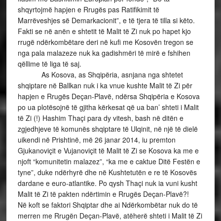
shqyrtojmë hapjen e Rrugës pas Ratifikimit të
Marrëveshjes së Demarkacionit”, e të tjera të tilla si këto.
Fakti se në anën e shtetit të Malit të Zi nuk po hapet kjo
rrugë ndërkombëtare deri në kufi me Kosovën tregon se
nga pala malazeze nuk ka gadishmëri të mirë e fshihen
qëllime të liga të saj.
As Kosova, as Shqipëria, asnjana nga shtetet
shqiptare në Ballkan nuk i ka vnue kushte Malit të Zi për
hapjen e Rrugës Deçan-Plavë, ndërsa Shqipëria e Kosova
po ua plotësojnë të gjitha kërkesat që ua ban’ shteti i Malit
të Zi (!) Hashim Thaçi para dy vitesh, bash në ditën e
zgjedhjeve të komunës shqiptare të Ulqinit, në një të dielë
uikendi në Prishtinë, më 26 janar 2014, iu premton
Gjukanoviçit e Vujanoviçit të Malit të Zi se Kosova ka me e
njoft “komunitetin malazez”, “ka me e caktue Ditë Festën e
tyne”, duke ndërhyrë dhe në Kushtetutën e re të Kosovës
dardane e euro-atlantike. Po qysh Thaçi nuk ia vuni kusht
Malit të Zi të pakten ndërtimin e Rrugës Deçan-Plavë?!
Në koft se faktori Shqiptar dhe ai Ndërkombëtar nuk do të
merren me Rrugën Deçan-Plavë, atëherë shteti i Malit të Zi