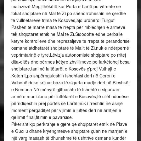
malazezë.Megjithëkëtë,kur Porta e Lartë po vërente se
tokat shqiptare në Mal të Zi po shëndrroheshin në çerdhe
të vullnetarëve trima të Kosovës,ajo urdhëroi Turgut
Pashën të marrë masa të rrepta për mbledhjen e armëve
tek shqiptarët etnik në Mal të Zi.Sidoqoftë edhe përballë
këtyre kontrolleve dhe reprezaljeve të rrepta të perandorisë
osmane atdhetarët shqiptarë të Malit të Zi,nuk e ndërpernë
veprimtarinë e tyre.Lëvizja autonomiste shqiptare po rritej
dita-ditës dhe përmes këtyre zhvillimeve po farkëtohej besa
shqiptare,tanimë luftëtarët e Kosovës ç’prej Vuthajt e
Kotorrit,po shpërnguleshin fshehtasi deri në Çeren e
Valbonë duke krijuar baza të sigurta madje deri në Bjeshkët
e Nemuna.Në mënyrë gjithashtu të fshehtë u siguruan
armë e municione për luftëtarët e Kosovës,të cilët ndonëse
përndiqeshin prej portës së Lartë,nuk i rreshtin në asnjë
moment përgaditjet për vijimin e luftës deri në arritjen e
qëllimit final,fitimin e pavarsisë.
Pikërisht kjo përkrahje e gjërë që shqiptarët etnik në Plavë
e Guci u dhanë kryengritësve shqiptarë çuan në marrjen e
një varg masash të dhunshme të ushtrive osmane kundër