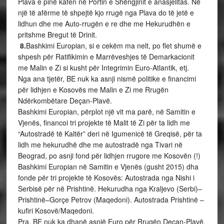
Plava e pinë kafen në Portin e Shëngjinit e anasjelltas. Në
një të afërme të shpejtë kjo rrugë nga Plava do të jetë e
lidhun dhe me Auto-rrugën e re dhe me Hekurudhën e
pritshme Bregut të Drinit.
8.
Bashkimi Europian, si e cekëm ma nelt, po flet shumë e
shpesh për Ratifikimin e Marrëveshjes të Demarkacionit
me Malin e Zi si kusht për Integrimin Euro-Atlantik, etj.
Nga ana tjetër, BE nuk ka asnji nismë politike e financimi
për lidhjen e Kosovës me Malin e Zi me Rrugën
Ndërkombëtare Deçan-Plavë.
Bashkimi Europian, përplot një vit ma parë, në Samitin e
Vjenës, financoi tri projekte të Malit të Zi për ta lidh me
“Autostradë të Kaltër” deri në Igumenicë të Greqisë, për ta
lidh me hekurudhë dhe me autostradë nga Tivari në
Beograd, po asnji fond për lidhjen rrugore me Kosovën (!)
Bashkimi Europian në Samitin e Vjenës (gusht 2015) dha
fonde për tri projekte të Kosovës: Autostrada nga Nishi i
Serbisë për në Prishtinë. Hekurudha nga Kraljevo (Serbi)–
Prishtinë–Gorçe Petrov (Maqedoni). Autostrada Prishtinë –
kufiri Kosovë/Maqedoni.
Pra, BE nuk ka dhanë asnjë Euro për Rrugën Deçan-Plavë,