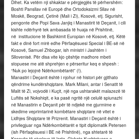
Dihet. Ka vetëm nji shkaktar e përgjegjës të përhershëm:
Boshti Pansllav në Europë dhe Ortodoksizmi Sllav në
Moskë, Beograd, Çetinë (Mali i Zi), Kosovë, etj. Sigurisht,
pengonte dhe Popi Sava Janjiq i Manastirit të Deçanit, i cili
kishte ndërhyrë tek ambasada të huaja në Prishtinë,
në institucione të Bashkimit Europian në Kosovë, etj. Këtë
fakt e dinë fort mirë edhe Përfaqësuesi Special i BE-së në
Kosovë, Samuel Zhbogar, ish ministri i Jashtëm i
Sllovenisë. Për disa vite kjo çështje madhore mbeti
stopuese me atë shprehjen e përseritur keq e shpesh :
“Nuk po lejojnë Ndërkombëtarët” (!).
Manastiri i Deçanit është i njohur në histori për gjithato
qëndrime kundërshqiptare. Mark Milani, antar i Senatit të
Malit të Zi, vojvodë i Kuçit, një nga ushtarakët malazezë të
Luftës së Nokshiqit, e ka pasë ngritë një celulë spiunazhi
në Manastirin e Deçanit për të ndjekë me gjurmime e
skedime veprimtarinë kombëtare shqiptare në vitet e
Lidhjes Shqiptare të Prizrenit. Manastiri i Deçanit është i
privilegjuar nga Ndërkombëtarët e tipit diplomatik Petersen
(ish Përfaqësuesi i BE në Prishtinë), nga shtetarë të
Kosovës të niveleve të larta. Gjykata Kushtetuese e