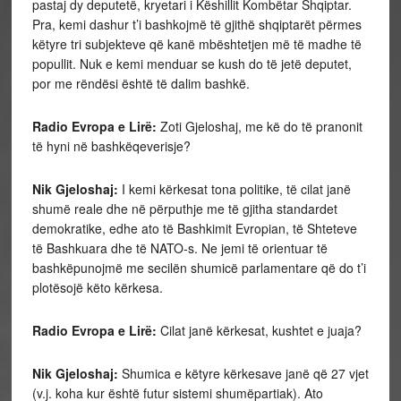
pastaj dy deputetë, kryetari i Këshillit Kombëtar Shqiptar.
Pra, kemi dashur t’i bashkojmë të gjithë shqiptarët përmes
këtyre tri subjekteve që kanë mbështetjen më të madhe të
popullit. Nuk e kemi menduar se kush do të jetë deputet,
por me rëndësi është të dalim bashkë.
Radio Evropa e Lirë:
Zoti Gjeloshaj, me kë do të pranonit
të hyni në bashkëqeverisje?
Nik Gjeloshaj:
I kemi kërkesat tona politike, të cilat janë
shumë reale dhe në përputhje me të gjitha standardet
demokratike, edhe ato të Bashkimit Evropian, të Shteteve
të Bashkuara dhe të NATO-s. Ne jemi të orientuar të
bashkëpunojmë me secilën shumicë parlamentare që do t’i
plotësojë këto kërkesa.
Radio Evropa e Lirë:
Cilat janë kërkesat, kushtet e juaja?
Nik Gjeloshaj:
Shumica e këtyre kërkesave janë që 27 vjet
(v.j. koha kur është futur sistemi shumëpartiak). Ato