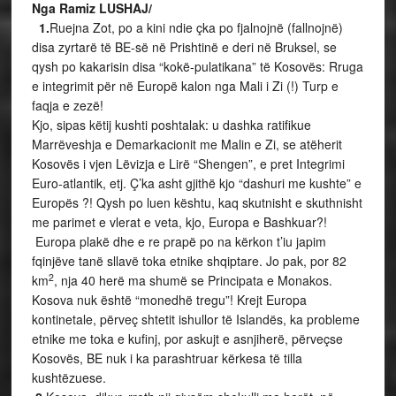
Nga Ramiz LUSHAJ/
1.
Ruejna Zot, po a kini ndie çka po fjalnojnë (fallnojnë)
disa zyrtarë të BE-së në Prishtinë e deri në Bruksel, se
qysh po kakarisin disa “kokë-pulatikana” të Kosovës: Rruga
e integrimit për në Europë kalon nga Mali i Zi (!) Turp e
faqja e zezë!
Kjo, sipas këtij kushti poshtalak: u dashka ratifikue
Marrëveshja e Demarkacionit me Malin e Zi, se atëherit
Kosovës i vjen Lëvizja e Lirë “Shengen”, e pret Integrimi
Euro-atlantik, etj. Ç’ka asht gjithë kjo “dashuri me kushte” e
Europës ?! Qysh po luen kështu, kaq skutnisht e skuthnisht
me parimet e vlerat e veta, kjo, Europa e Bashkuar?!
Europa plakë dhe e re prapë po na kërkon t’iu japim
fqinjëve tanë sllavë toka etnike shqiptare. Jo pak, por 82
2
km
, nja 40 herë ma shumë se Principata e Monakos.
Kosova nuk është “monedhë tregu”! Krejt Europa
kontinetale, përveç shtetit ishullor të Islandës, ka probleme
etnike me toka e kufinj, por askujt e asnjiherë, përveçse
Kosovës, BE nuk i ka parashtruar kërkesa të tilla
kushtëzuese.