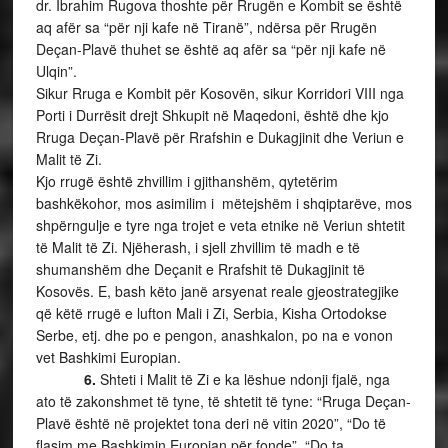
dr. Ibrahim Rugova thoshte për Rrugën e Kombit se është
aq afër sa “për nji kafe në Tiranë”, ndërsa për Rrugën
Deçan-Plavë thuhet se është aq afër sa “për nji kafe në
Ulqin”.
Sikur Rruga e Kombit për Kosovën, sikur Korridori VIII nga
Porti i Durrësit drejt Shkupit në Maqedoni, është dhe kjo
Rruga Deçan-Plavë për Rrafshin e Dukagjinit dhe Veriun e
Malit të Zi.
Kjo rrugë është zhvillim i gjithanshëm, qytetërim
bashkëkohor, mos asimilim i mëtejshëm i shqiptarëve, mos
shpërngulje e tyre nga trojet e veta etnike në Veriun shtetit
të Malit të Zi. Njëherash, i sjell zhvillim të madh e të
shumanshëm dhe Deçanit e Rrafshit të Dukagjinit të
Kosovës. E, bash këto janë arsyenat reale gjeostrategjike
që këtë rrugë e lufton Mali i Zi, Serbia, Kisha Ortodokse
Serbe, etj. dhe po e pengon, anashkalon, po na e vonon
vet Bashkimi Europian.
6.
Shteti i Malit të Zi e ka lëshue ndonji fjalë, nga
ato të zakonshmet të tyne, të shtetit të tyne: “Rruga Deçan-
Plavë është në projektet tona deri në vitin 2020”, “Do të
flasim me Bashkimin Europian për fonde”, “Do ta