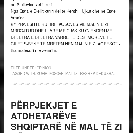
ne Smilevice,vet i treti.
Nga Qafa e Diellit kufiri del te Kershi i Ujkut dhe ne Qafe
Vranice.
KY PRA,ESHTE KUFIRI I KOSOVES ME MALIN E ZI I
MBROJTUR DHE I LARE ME GJAK,KU GJENDEN ME
DHJETRA E DHJETRA VARRE TE DESHMOREVE TE
CILET S-BENE TE MBETEN NEN MALIN E ZI AGRESOT -
tha malesori me zemrim.
FILED UNDER:
OPINION
TAGGED WITH:
KUFIRI KOSOVE
,
MAL I ZI
,
REXHEP DEDUSHAJ
PËRPJEKJET E
ATDHETARËVE
SHQIPTARË NË MAL TË ZI