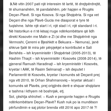
3.
Në vitin 2007 pati një interesim të lartë, të drejtpërdrejtë,
të shumanshëm, të pandalshëm, për hapjen e Rrugës
Deçan-Plavë. Si nga Kosova. Si nga Shqipëria. Si nga vet
Deçani dhe nga Plavë-Gucia me diasporat e tyre të
fuqishme. Ishte një start i ri, një stad i ri, një standard i ri.
Në historikun e ri të kësaj rruge ndërkombëtare që lidh
direkt Kosovën me Malin e Zi (si dhe me Shqipërinë nga
Vermoshi, Çeremi e Bjeshkët e Bekuara – Nemuna), janë
shkrue fjalë të mira për përpjekjet e kontributet e Sali
Berishës – ish kryeministër i Shqipërisë (2005-2013), të
Hashim Thaçit – ish kryeministër i Kosovës (2008-2014), të
gjeneral Ramush Haradinajt – ish kryeministër i Kosovës,
kryetar i AAK, të Rasim Selmanajt – ish deputet i
Parlamentit të Kosovës, kryetar i komunës së Deçanit prej
nga viti 2010, të Orhan Shahmanoviq – kryetar aktual i
komunës së Plavës, prej origjinës derë e shquar shqiptare
e tashma i kthyem në boshnjak, etj.
Sot, çështja shtrohet: – Kush e pengonte hapjen e Rrugës
ndërkombëtare Deçan-Plavë? Kush nuk po ia mundëson
përfundimin e saj plotor brenda vitit 2016 apo 2017-të ?!