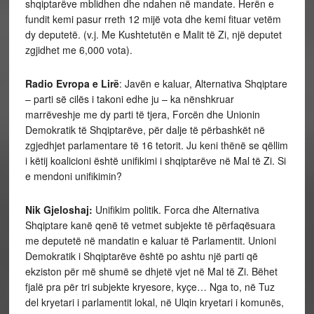
shqiptarëve mblidhen dhe ndahen në mandate. Herën e
fundit kemi pasur rreth 12 mijë vota dhe kemi fituar vetëm
dy deputetë. (v.j. Me Kushtetutën e Malit të Zi, një deputet
zgjidhet me 6,000 vota).
Radio Evropa e Lirë
: Javën e kaluar, Alternativa Shqiptare
– parti së cilës i takoni edhe ju – ka nënshkruar
marrëveshje me dy parti të tjera, Forcën dhe Unionin
Demokratik të Shqiptarëve, për dalje të përbashkët në
zgjedhjet parlamentare të 16 tetorit. Ju keni thënë se qëllim
i këtij koalicioni është unifikimi i shqiptarëve në Mal të Zi. Si
e mendoni unifikimin?
Nik Gjeloshaj:
Unifikim politik. Forca dhe Alternativa
Shqiptare kanë qenë të vetmet subjekte të përfaqësuara
me deputetë në mandatin e kaluar të Parlamentit. Unioni
Demokratik i Shqiptarëve është po ashtu një parti që
ekziston për më shumë se dhjetë vjet në Mal të Zi. Bëhet
fjalë pra për tri subjekte kryesore, kyçe… Nga to, në Tuz
del kryetari i parlamentit lokal, në Ulqin kryetari i komunës,