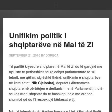
Unifikim politik i
shqiptarëve në Mal të Zi
SEPTEMBER 21, 2016
BY
DGRECA
Tri partitë kryesore shqiptare në Mal të Zi do të garojnë me
një listë të përbashkët në zgjedhjet parlamentare të 16
tetorit, me qëllim, siç është thënë, unifikimin e shqiptarëve
në këtë shtet.
Nik Gjeloshaj,
deputet i Alternativës
shqiptare në përbërjen e deritanishme të Parlamentit, thotë
se koalicioni shqiptar do të bashkëpunojë me cilëndo
shumicë që do t’i respektojë kërkesat e tij.
Në një intervistë për Radion Evropa e Lirë, Gjeloshaj thotë