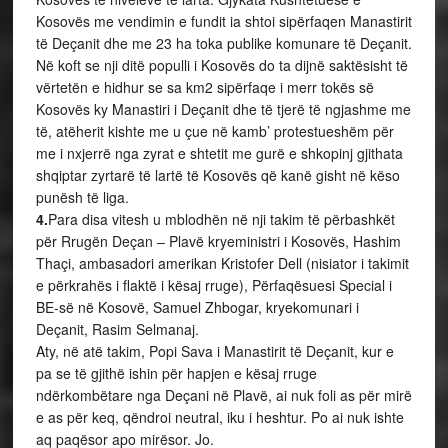
Kosovës me vendimin e fundit ia shtoi sipërfaqen Manastirit
të Deçanit dhe me 23 ha toka publike komunare të Deçanit.
Në koft se nji ditë populli i Kosovës do ta dijnë saktësisht të
vërtetën e hidhur se sa km2 sipërfaqe i merr tokës së
Kosovës ky Manastiri i Deçanit dhe të tjerë të ngjashme me
të, atëherit kishte me u çue në kamb’ protestueshëm për
me i nxjerrë nga zyrat e shtetit me gurë e shkopinj gjithata
shqiptar zyrtarë të lartë të Kosovës që kanë gisht në këso
punësh të liga.
4.
Para disa vitesh u mblodhën në nji takim të përbashkët
për Rrugën Deçan – Plavë kryeministri i Kosovës, Hashim
Thaçi, ambasadori amerikan Kristofer Dell (nisiator i takimit
e përkrahës i flaktë i kësaj rruge), Përfaqësuesi Special i
BE-së në Kosovë, Samuel Zhbogar, kryekomunari i
Deçanit, Rasim Selmanaj.
Aty, në atë takim, Popi Sava i Manastirit të Deçanit, kur e
pa se të gjithë ishin për hapjen e kësaj rruge
ndërkombëtare nga Deçani në Plavë, ai nuk foli as për mirë
e as për keq, qëndroi neutral, iku i heshtur. Po ai nuk ishte
aq paqësor apo mirësor. Jo.