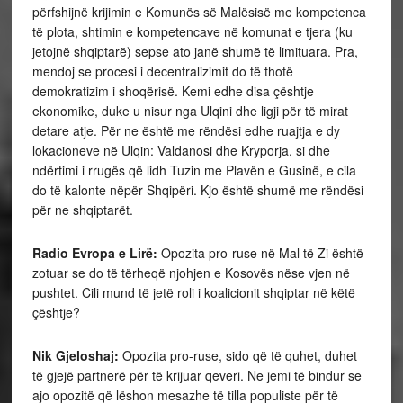
përfshijnë krijimin e Komunës së Malësisë me kompetenca
të plota, shtimin e kompetencave në komunat e tjera (ku
jetojnë shqiptarë) sepse ato janë shumë të limituara. Pra,
mendoj se procesi i decentralizimit do të thotë
demokratizim i shoqërisë. Kemi edhe disa çështje
ekonomike, duke u nisur nga Ulqini dhe ligji për të mirat
detare atje. Për ne është me rëndësi edhe ruajtja e dy
lokacioneve në Ulqin: Valdanosi dhe Kryporja, si dhe
ndërtimi i rrugës që lidh Tuzin me Plavën e Gusinë, e cila
do të kalonte nëpër Shqipëri. Kjo është shumë me rëndësi
për ne shqiptarët.
Radio Evropa e Lirë:
Opozita pro-ruse në Mal të Zi është
zotuar se do të tërheqë njohjen e Kosovës nëse vjen në
pushtet. Cili mund të jetë roli i koalicionit shqiptar në këtë
çështje?
Nik Gjeloshaj:
Opozita pro-ruse, sido që të quhet, duhet
të gjejë partnerë për të krijuar qeveri. Ne jemi të bindur se
ajo opozitë që lëshon mesazhe të tilla populiste për të