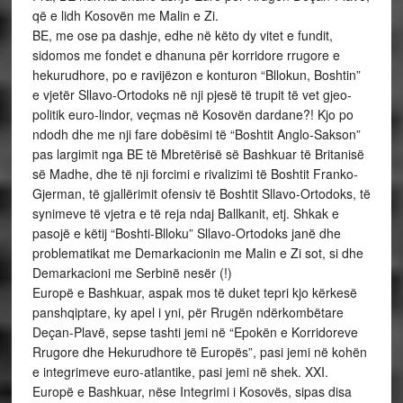
që e lidh Kosovën me Malin e Zi.
BE, me ose pa dashje, edhe në këto dy vitet e fundit,
sidomos me fondet e dhanuna për korridore rrugore e
hekurudhore, po e ravijëzon e konturon “Bllokun, Boshtin”
e vjetër Sllavo-Ortodoks në nji pjesë të trupit të vet gjeo-
politik euro-lindor, veçmas në Kosovën dardane?! Kjo po
ndodh dhe me nji fare dobësimi të “Boshtit Anglo-Sakson”
pas largimit nga BE të Mbretërisë së Bashkuar të Britanisë
së Madhe, dhe të nji forcimi e rivalizimi të Boshtit Franko-
Gjerman, të gjallërimit ofensiv të Boshtit Sllavo-Ortodoks, të
synimeve të vjetra e të reja ndaj Ballkanit, etj. Shkak e
pasojë e këtij “Boshti-Blloku” Sllavo-Ortodoks janë dhe
problematikat me Demarkacionin me Malin e Zi sot, si dhe
Demarkacioni me Serbinë nesër (!)
Europë e Bashkuar, aspak mos të duket tepri kjo kërkesë
panshqiptare, ky apel i yni, për Rrugën ndërkombëtare
Deçan-Plavë, sepse tashti jemi në “Epokën e Korridoreve
Rrugore dhe Hekurudhore të Europës”, pasi jemi në kohën
e integrimeve euro-atlantike, pasi jemi në shek. XXI.
Europë e Bashkuar, nëse Integrimi i Kosovës, sipas disa