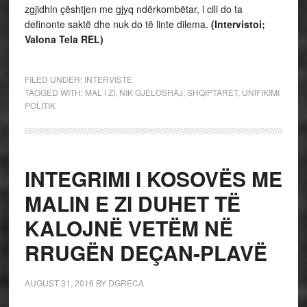
zgjidhin çështjen me gjyq ndërkombëtar, i cili do ta
definonte saktë dhe nuk do të linte dilema.
(Intervistoi;
Valona Tela REL)
FILED UNDER:
INTERVISTE
TAGGED WITH:
MAL I ZI
,
NIK GJELOSHAJ
,
SHQIPTARET
,
UNIFIKIMI
POLITIK
INTEGRIMI I KOSOVËS ME
MALIN E ZI DUHET TË
KALOJNË VETËM NË
RRUGËN DEÇAN-PLAVË
AUGUST 31, 2016
BY
DGRECA