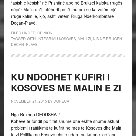
“asish e kësish” në Prishtinë apo në Bruksel kaloka rrugës
nëpër Malin e Zi, atëherit po të them(i) se ka vetëm një
rrugë kalimi e, kjo, asht’ vetëm Rruga Ndërkombëtare
Deçan-Plavë.
FILED UNDER:
OPINION
TAGGED WITH:
INTEGRIMI I KOSOVES
,
MAL I ZI
,
NIS NE RRUGEN
DECAN- PLAVE
KU NDODHET KUFIRI I
KOSOVES ME MALIN E ZI
NOVEMBER 21, 2015
BY
DGRECA
Nga Rexhep DEDUSHAJ/
Koheve te fundit po flitet shume dhe eshte shume aktual
problemi i ratifikimit te kufirit ne mes te Kosoves dhe Malit
te zi.Politika ne Kosove ehste ndare ne kampe, qe jane