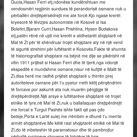
Gucia,Hasan Ferri etj,ndonëse kundërshtuan me
vendosmëri regjimin sundues të perandorisë osmane nuk u
përballën drejtëpërsëdrejti me ate forcë.Kjo ngase krerët
kryesorë të lëvizjes autonomiste në Kosovë si Isa
Boletini,Bjaram Curri,Hasan Prishtina, Hysen Budakova
etj,patën rënë në ujdi me krerët e atdhetarët shqiptarë në
Mal të Zi për të shëndruar trojet shqiptare aty në një vend
të sigurtë strehimi për luftëtarët e Kosovës.Fakte të shumta
të historiografisë shqiptare na bëjnë me dije se pikërisht në
vitin 1911 prijësit si Hasan Ferri dhe të tjerë,nga ndonjë
ekspeditë e mundshme osmane,nisur në kufijtë e Malit të
Zi,disa herë me radhë prijësit shqiptarë u thirrën prej
autoriteteve osmane për t’u pyetur rreth këtij përqëndrimi
të forcave por askurrë ata nuk muarën përgjigje të
drejtëpërdrejtë.Një arsye e luftëtarëve shqiptarë në trojet
etnike të tyre,në Mal të Zi,nuk u ballafaquan drejtpërdrejti
me forcat e Turgut Pashës ishte fakti që pas çdo
beteje,Porta e Lartë sulej me rrëmbim e dhunë t’u merrte
armët shqiptarëve.Me këtë rast shqiptarët etnikë në Mal të
Zi,do të mbeteshin të paramatosur dhe të pambrojtur
përballë synimeve shovene të fqinjëve të tyre