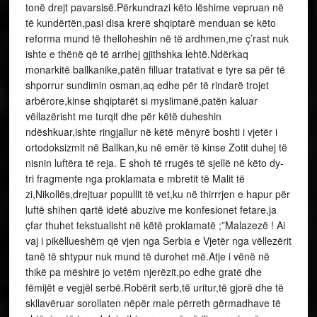
tonë drejt pavarsisë.Përkundrazi këto lëshime vepruan në
të kundërtën,pasi disa krerë shqiptarë menduan se këto
reforma mund të thelloheshin në të ardhmen,me ç’rast nuk
ishte e thënë që të arrihej gjithshka lehtë.Ndërkaq
monarkitë ballkanike,patën filluar tratativat e tyre sa për të
shporrur sundimin osman,aq edhe për të rindarë trojet
arbërore,kinse shqiptarët si myslimanë,patën kaluar
vëllazërisht me turqit dhe për këtë duheshin
ndëshkuar,ishte ringjallur në këtë mënyrë boshti i vjetër i
ortodoksizmit në Ballkan,ku në emër të kinse Zotit duhej të
nisnin luftëra të reja. E shoh të rrugës të sjellë në këto dy-
tri fragmente nga proklamata e mbretit të Malit të
zi,Nikollës,drejtuar popullit të vet,ku në thirrrjen e hapur për
luftë shihen qartë idetë abuzive me konfesionet fetare,ja
çfar thuhet tekstualisht në këtë proklamatë ;”Malazezë ! Ai
vaj i pikëllueshëm që vjen nga Serbia e Vjetër nga vëllezërit
tanë të shtypur nuk mund të durohet më.Atje i vënë në
thikë pa mëshirë jo vetëm njerëzit,po edhe gratë dhe
fëmijët e vegjël serbë.Robërit serb,të uritur,të gjorë dhe të
skllavëruar sorollaten nëpër male përreth gërmadhave të