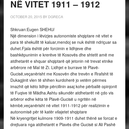
NË VITET 1911 – 1912
OCTOBER 20, 2015
BY
DGRECA
Shkruan:Eugen SHEHU/
Një dimension i lëvizjes autonomiste shqiptare në vitet e
para të shekullit të kaluar,mendoj se nuk është ndriçuar sa
duhet.Fjala është për forcimin e lidhjeve dhe
bashkëpunimin e krerëve të Kosovës dhe shtetit amë me
atdhetarët e shquar shqiptarë që jetonin në trevat etnike
arbërore në Mal të Zi. Lidhjet e burrave të Plavë-
Gucisë,veçanërisht me Kosovën dhe trevën e Rrafshit të
Dukagjinit vlen të shihen kurdoherë jo vetëm përmes
imazhit që këto lidhje përcillnin asaj kohe përballë opinjonit
të Fuqive të Mädha.Ashtu sikundër atdhetarët në çdo vis
arbëror edhe këta të Plavë-Gucisë u ngritën në
këmbë,veçanërisht në vitet 1911-1912 për realizimin e
autonomisë për të katër vilajetet shqiptare
Në kryengritjet kulmore 1909-1911 duhet thënë se forcat e
drejtuara nga atdhetarët e Plavës dhe Gucisë si Ali Pashë