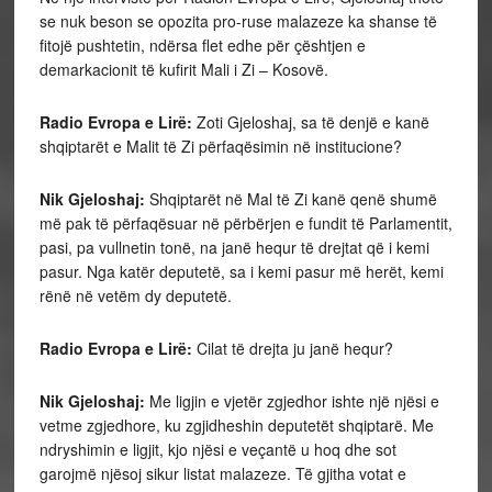
se nuk beson se opozita pro-ruse malazeze ka shanse të
fitojë pushtetin, ndërsa flet edhe për çështjen e
demarkacionit të kufirit Mali i Zi – Kosovë.
Radio Evropa e Lirë:
Zoti Gjeloshaj, sa të denjë e kanë
shqiptarët e Malit të Zi përfaqësimin në institucione?
Nik Gjeloshaj:
Shqiptarët në Mal të Zi kanë qenë shumë
më pak të përfaqësuar në përbërjen e fundit të Parlamentit,
pasi, pa vullnetin tonë, na janë hequr të drejtat që i kemi
pasur. Nga katër deputetë, sa i kemi pasur më herët, kemi
rënë në vetëm dy deputetë.
Radio Evropa e Lirë:
Cilat të drejta ju janë hequr?
Nik Gjeloshaj:
Me ligjin e vjetër zgjedhor ishte një njësi e
vetme zgjedhore, ku zgjidheshin deputetët shqiptarë. Me
ndryshimin e ligjit, kjo njësi e veçantë u hoq dhe sot
garojmë njësoj sikur listat malazeze. Të gjitha votat e