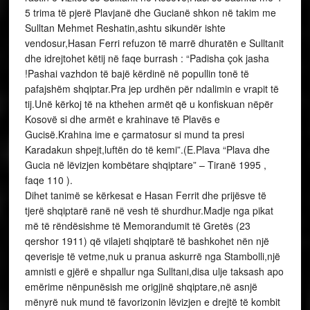
5 trima të pjerë Plavjanë dhe Gucianë shkon në takim me
Sulltan Mehmet Reshatin,ashtu sikundër ishte
vendosur,Hasan Ferri refuzon të marrë dhuratën e Sulltanit
dhe idrejtohet këtij në faqe burrash : “Padisha çok jasha
!Pashai vazhdon të bajë kërdinë në popullin tonë të
pafajshëm shqiptar.Pra jep urdhën për ndalimin e vrapit të
tij.Unë kërkoj të na kthehen armët që u konfiskuan nëpër
Kosovë si dhe armët e krahinave të Plavës e
Gucisë.Krahina ime e çarmatosur si mund ta presi
Karadakun shpejt,luftën do të kemi”.(E.Plava “Plava dhe
Gucia në lëvizjen kombëtare shqiptare” – Tiranë 1995 ,
faqe 110 ).
Dihet tanimë se kërkesat e Hasan Ferrit dhe prijësve të
tjerë shqiptarë ranë në vesh të shurdhur.Madje nga pikat
më të rëndësishme të Memorandumit të Gretës (23
qershor 1911) që vilajeti shqiptarë të bashkohet nën një
qeverisje të vetme,nuk u pranua askurrë nga Stambolli,një
amnisti e gjërë e shpallur nga Sulltani,disa ulje taksash apo
emërime nënpunësish me origjinë shqiptare,në asnjë
mënyrë nuk mund të favorizonin lëvizjen e drejtë të kombit