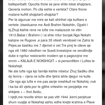
balleperballi: Opozita thote se jane shite tokat shqiptare,
Qeveria mohon. Po cila eshte e verteta? Cfare thone
matane kufitit shqiptar0-shqiptar?
Per te siguruar me mire se kah shtrihet vija kufitare e
vertete ,biseduame me Avdi Brahim Nokshiin, Gjyshi i
tij,Zhuji kishte rene ne lufte me malazezet ne vitin
1913.Babai ( Brahimi ( i si shte rritur bonjak.Nga Nokshi
kalojne ne Rugove ,e para 35 vitesh vendoset ne Zatra te
Pejes,se bashku me 7 djemet e vet.Tre prej te cileve qe
nga viti 1980 ndodhen ne Suedi.Investojne ne vendlindje
duke e ngritur restorantin modern qe e pagezojne me
emrin = KALAJA E NOKSHIQIT = si personifikim i Luftes te
Nokshiqit.
Ne ate lufte nga kjo familje kishte mbetur Zhuj Sadiku dhe
dy femra – njera ne lufte dhe tjetra ishte djegur ne kulle.
-Qe nga ajo lufte e me pas asnje meshkull ne Nokshiq ,nuk
i ka ba 40 vjete,por te gjithe vriteshin ne perpjekje me
shkijete + – thot Avdiu,
I njejti,me revolte shton se pas vitit 1944 ,kemi perjetuar
shum vuajtje si Nokshiqi ashtu edhe krejte krahina e Plave