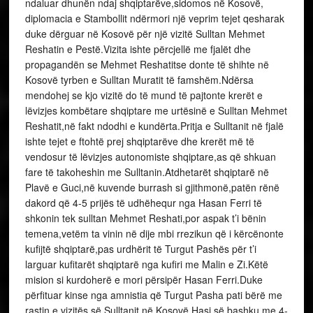
ndaluar dhunën ndaj shqiptarëve,sidomos në Kosovë,
diplomacia e Stambollit ndërmori një veprim tejet qesharak
duke dërguar në Kosovë për një vizitë Sulltan Mehmet
Reshatin e Pestë.Vizita ishte përcjellë me fjalët dhe
propagandën se Mehmet Reshatitse donte të shihte në
Kosovë tyrben e Sulltan Muratit të famshëm.Ndërsa
mendohej se kjo vizitë do të mund të pajtonte krerët e
lëvizjes kombëtare shqiptare me urtësinë e Sulltan Mehmet
Reshatit,në fakt ndodhi e kundërta.Pritja e Sulltanit në fjalë
ishte tejet e ftohtë prej shqiptarëve dhe krerët më të
vendosur të lëvizjes autonomiste shqiptare,as që shkuan
fare të takoheshin me Sulltanin.Atdhetarët shqiptarë në
Plavë e Guci,në kuvende burrash si gjithmonë,patën rënë
dakord që 4-5 prijës të udhëhequr nga Hasan Ferri të
shkonin tek sulltan Mehmet Reshati,por aspak t’i bënin
temena,vetëm ta vinin në dije mbi rrezikun që i kërcënonte
kufijtë shqiptarë,pas urdhërit të Turgut Pashës për t’i
larguar kufitarët shqiptarë nga kufiri me Malin e Zi.Këtë
mision si kurdoherë e mori përsipër Hasan Ferri.Duke
përfituar kinse nga amnistia që Turgut Pasha pati bërë me
rastin e vizitës së Sulltanit në Kosovë,Hasi së bashku me 4-