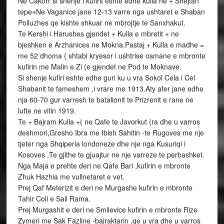
Ne Cakorr si shenje i kufirit eshte edhe kulla ne + Shejtan
tepe+Ne Vaganice jane 12-13 varre nga ushtaret e Shaban
Polluzhes qe kishte shkuar ne mbrojtje te Sanxhakut.
Te Kershi i Harushes gjendet + Kulla e mbretit + ne
bjeshken e Arzhanices ne Mokna.Pastaj + Kulla e madhe =
me 52 dhoma ( shtabi kryesor i ushtrise osmane e mbronte
kufirin me Malin e Zi (e gjendet ne Pod te Moknave.
Si shenje kufiri eshte edhe guri ku u vra Sokol Cela i Cel
Shabanit te fameshem ,i vrare me 1913.Aty afer jane edhe
nja 60-70 gur varresh te batalionit te Prizrenit e rane ne
lufte ne vitin 1919.
Te + Bajram Kulla +( ne Qafe te Javorkut (ra dhe u varros
deshmori,Grosho Ibra me Ibish Sahitin -te Rugoves me nje
tjeter nga Shqiperia londoneze dhe nje nga Kusuriqi i
Kosoves ,Te gjithe te gjuajtur ne nje varreze te perbashket.
Nga Maja e prehte deri ne Qafe Bari ,kufirin e mbronte
Zhuk Hazhia me vullnetaret e vet.
Prej Qaf Meterizit e deri ne Murgashe kufirin e mbronte
Tahir Coli e Sali Rama.
Prej Murgashit e deri ne Smilevice kufirin e mbronte Rize
Zymeri me Sak Fazline -bajraktarin ,qe u vra dhe u varros