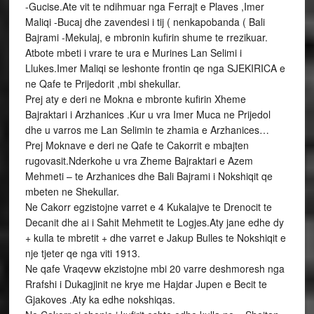
-Gucise.Ate vit te ndihmuar nga Ferrajt e Plaves ,Imer
Maliqi -Bucaj dhe zavendesi i tij ( nenkapobanda ( Bali
Bajrami -Mekulaj, e mbronin kufirin shume te rrezikuar.
Atbote mbeti i vrare te ura e Murines Lan Selimi i
Llukes.Imer Maliqi se leshonte frontin qe nga SJEKIRICA e
ne Qafe te Prijedorit ,mbi shekullar.
Prej aty e deri ne Mokna e mbronte kufirin Xheme
Bajraktari i Arzhanices .Kur u vra Imer Muca ne Prijedol
dhe u varros me Lan Selimin te zhamia e Arzhanices…
Prej Moknave e deri ne Qafe te Cakorrit e mbajten
rugovasit.Nderkohe u vra Zheme Bajraktari e Azem
Mehmeti – te Arzhanices dhe Bali Bajrami i Nokshiqit qe
mbeten ne Shekullar.
Ne Cakorr egzistojne varret e 4 Kukalajve te Drenocit te
Decanit dhe ai i Sahit Mehmetit te Logjes.Aty jane edhe dy
+ kulla te mbretit + dhe varret e Jakup Bulles te Nokshiqit e
nje tjeter qe nga viti 1913.
Ne qafe Vraqevw ekzistojne mbi 20 varre deshmoresh nga
Rrafshi i Dukagjinit ne krye me Hajdar Jupen e Becit te
Gjakoves .Aty ka edhe nokshiqas.