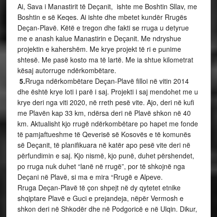
Ai, Sava i Manastirit të Deçanit, ishte me Boshtin Sllav, me
Boshtin e së Keqes. Ai ishte dhe mbetet kundër Rrugës
Deçan-Plavë. Këtë e tregon dhe fakti se rruga u detyrue
me e anash kalue Manastirin e Deçanit. Me ndryshue
projektin e kahershëm. Me krye projekt të ri e punime
shtesë. Me pasë kosto ma të lartë. Me ia shtue kilometrat
kësaj autorruge ndërkombëtare.
5.
Rruga ndërkombëtare Deçan-Plavë filloi në vitin 2014
dhe është krye loti i parë i saj. Projekti i saj mendohet me u
krye deri nga viti 2020, në rreth pesë vite. Ajo, deri në kufi
me Plavën kap 33 km, ndërsa deri në Plavë shkon në 40
km. Aktualisht kjo rrugë ndërkombëtare po hapet me fonde
të pamjaftueshme të Qeverisë së Kosovës e të komunës
së Deçanit, të planifikuara në katër apo pesë vite deri në
përfundimin e saj. Kjo nismë, kjo punë, duhet përshendet,
po rruga nuk duhet “lanë në rrugë”, por të shkojnë nga
Deçani në Plavë, si ma e mira “Rrugë e Alpeve.
Rruga Deçan-Plavë të çon shpejt në dy qytetet etnike
shqiptare Plavë e Guci e prejandeja, nëpër Vermosh e
shkon deri në Shkodër dhe në Podgoricë e në Ulqin. Dikur,