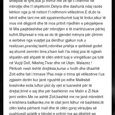
shtëpive të tyre,duk ju thirrur me zë që t’i merrnin në
mbrojtje dhe t’i shpëtonin.Detyra dhe dashuria ndaj racës
kërkon nga ju të nxitoni t’i ndihmoni vëllezërve.E di,do ta
bënit edhe tani me atë sypatremburinë tuaj të lindur,sikur të
mos më dëgjonit dhe të mos pritnit rrjedhën e përpjekjeve
të Mia paqëdashëse për mbrojtjen e të martirizuarve përtej
kufirit.Shpresat e mia se do të gjendet mënyra për çlirimin
e serbëve nga vuajtjet pa derdhur gjakun nuk u
realizuan,prandaj tashti,ndonëse prishja e qetësisë godet
aq shumë zemrën time,s’kam kah t’ia mbaj pos të ngjesh
shpatën-atë shpatë të cilën etërit tuaj e vringëlluan pa tutë
në Vuçiji Doll, Nikshiq,Tivar dhe në Ulqin. Malazez !
Përkrah nesh është drejtësia,kurse u hodh dhe dhashtë
Zoti edhe fati i trimave !Pas meje o trima që vëllezërve t’ua
zgjasim dorën kur janë ngushtë po edhe Malësisë
kreshnike ecila lufton plot dy vjet si luaneshë për të
drejtat,lirinë e saj dhe për bashkimin me Malin e Zi.Nuk
jemi vetëm.Me ne ashtë Zoti,bashkë me ne janë mbretërit
e krishtera ballkanike,me të cilat jemi lidhur në bashkësi,të
cilën kisha përherë mall dhe të cilën çprej vërsuljes së
pushtuesit aziatik e këndej e pritnin me aq dëshirë aq