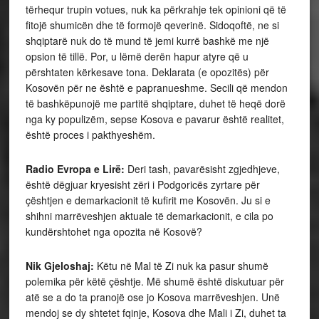
tërhequr trupin votues, nuk ka përkrahje tek opinioni që të
fitojë shumicën dhe të formojë qeverinë. Sidoqoftë, ne si
shqiptarë nuk do të mund të jemi kurrë bashkë me një
opsion të tillë. Por, u lëmë derën hapur atyre që u
përshtaten kërkesave tona. Deklarata (e opozitës) për
Kosovën për ne është e papranueshme. Secili që mendon
të bashkëpunojë me partitë shqiptare, duhet të heqë dorë
nga ky populizëm, sepse Kosova e pavarur është realitet,
është proces i pakthyeshëm.
Radio Evropa e Lirë:
Deri tash, pavarësisht zgjedhjeve,
është dëgjuar kryesisht zëri i Podgoricës zyrtare për
çështjen e demarkacionit të kufirit me Kosovën. Ju si e
shihni marrëveshjen aktuale të demarkacionit, e cila po
kundërshtohet nga opozita në Kosovë?
Nik Gjeloshaj:
Këtu në Mal të Zi nuk ka pasur shumë
polemika për këtë çështje. Më shumë është diskutuar për
atë se a do ta pranojë ose jo Kosova marrëveshjen. Unë
mendoj se dy shtetet fqinje, Kosova dhe Mali i Zi, duhet ta