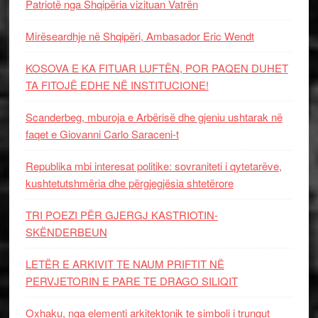
Patriotë nga Shqipëria vizituan Vatrën
Mirëseardhje në Shqipëri, Ambasador Eric Wendt
KOSOVA E KA FITUAR LUFTËN, POR PAQEN DUHET
TA FITOJË EDHE NË INSTITUCIONE!
Scanderbeg, mburoja e Arbërisë dhe gjeniu ushtarak në
faqet e Giovanni Carlo Saraceni-t
Republika mbi interesat politike: sovraniteti i qytetarëve,
kushtetutshmëria dhe përgjegjësia shtetërore
TRI POEZI PËR GJERGJ KASTRIOTIN-
SKËNDERBEUN
LETËR E ARKIVIT TE NAUM PRIFTIT NË
PERVJETORIN E PARE TE DRAGO SILIQIT
Oxhaku, nga elementi arkitektonik te simboli i trungut