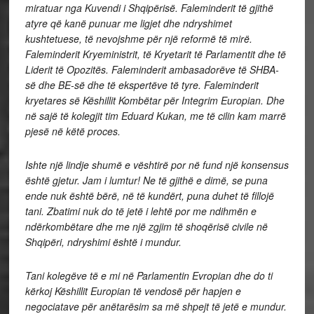
miratuar nga Kuvendi i Shqipërisë. Faleminderit të gjithë
atyre që kanë punuar me ligjet dhe ndryshimet
kushtetuese, të nevojshme për një reformë të mirë.
Faleminderit Kryeministrit, të Kryetarit të Parlamentit dhe të
Liderit të Opozitës. Faleminderit ambasadorëve të SHBA-
së dhe BE-së dhe të ekspertëve të tyre. Faleminderit
kryetares së Këshillit Kombëtar për Integrim Europian. Dhe
në sajë të kolegjit tim Eduard Kukan, me të cilin kam marrë
pjesë në këtë proces.
Ishte një lindje shumë e vështirë por në fund një konsensus
është gjetur. Jam i lumtur! Ne të gjithë e dimë, se puna
ende nuk është bërë, në të kundërt, puna duhet të fillojë
tani. Zbatimi nuk do të jetë i lehtë por me ndihmën e
ndërkombëtare dhe me një zgjim të shoqërisë civile në
Shqipëri, ndryshimi është i mundur.
Tani kolegëve të e mi në Parlamentin Evropian dhe do ti
kërkoj Këshillit Europian të vendosë për hapjen e
negociatave për anëtarësim sa më shpejt të jetë e mundur.