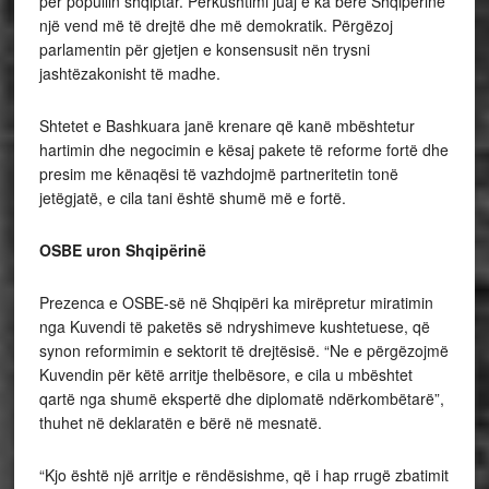
për popullin shqiptar. Përkushtimi juaj e ka bërë Shqipërinë
një vend më të drejtë dhe më demokratik. Përgëzoj
parlamentin për gjetjen e konsensusit nën trysni
jashtëzakonisht të madhe.
Shtetet e Bashkuara janë krenare që kanë mbështetur
hartimin dhe negocimin e kësaj pakete të reforme fortë dhe
presim me kënaqësi të vazhdojmë partneritetin tonë
jetëgjatë, e cila tani është shumë më e fortë.
OSBE uron Shqipërinë
Prezenca e OSBE-së në Shqipëri ka mirëpretur miratimin
nga Kuvendi të paketës së ndryshimeve kushtetuese, që
synon reformimin e sektorit të drejtësisë. “Ne e përgëzojmë
Kuvendin për këtë arritje thelbësore, e cila u mbështet
qartë nga shumë ekspertë dhe diplomatë ndërkombëtarë”,
thuhet në deklaratën e bërë në mesnatë.
“Kjo është një arritje e rëndësishme, që i hap rrugë zbatimit