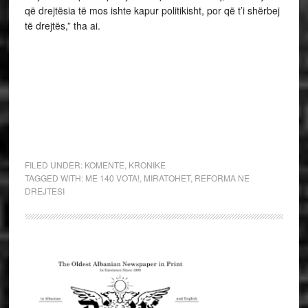
që drejtësia të mos ishte kapur politikisht, por që t’i shërbej
të drejtës,” tha ai.
FILED UNDER:
KOMENTE
,
KRONIKE
TAGGED WITH:
ME 140 VOTA!
,
MIRATOHET
,
REFORMA NE
DREJTESI