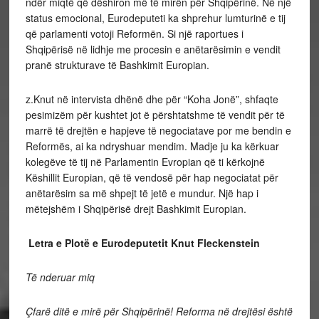
ndër miqtë që dëshiron më të mirën për Shqipërinë. Në një
status emocional, Eurodeputeti ka shprehur lumturinë e tij
që parlamenti votoji Reformën. Si një raportues i
Shqipërisë në lidhje me procesin e anëtarësimin e vendit
pranë strukturave të Bashkimit Europian.
z.Knut në intervista dhënë dhe për “Koha Jonë”, shfaqte
pesimizëm për kushtet jot ë përshtatshme të vendit për të
marrë të drejtën e hapjeve të negociatave por me bendin e
Reformës, ai ka ndryshuar mendim. Madje ju ka kërkuar
kolegëve të tij në Parlamentin Evropian që ti kërkojnë
Këshillit Europian, që të vendosë për hap negociatat për
anëtarësim sa më shpejt të jetë e mundur. Një hap i
mëtejshëm i Shqipërisë drejt Bashkimit Europian.
Letra e Plotë e Eurodeputetit Knut Fleckenstein
Të nderuar miq
Çfarë ditë e mirë për Shqipërinë! Reforma në drejtësi është