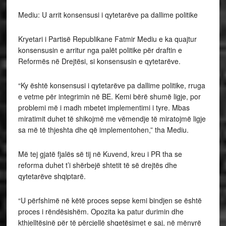
Mediu: U arrit konsensusi i qytetarëve pa dallime politike
Kryetari i Partisë Republikane Fatmir Mediu e ka quajtur
konsensusin e arritur nga palët politike për draftin e
Reformës në Drejtësi, si konsensusin e qytetarëve.
“Ky është konsensusi i qytetarëve pa dallime politike, rruga
e vetme për integrimin në BE. Kemi bërë shumë ligje, por
problemi më i madh mbetet implementimi i tyre. Mbas
miratimit duhet të shikojmë me vëmendje të miratojmë ligje
sa më të thjeshta dhe që implementohen,” tha Mediu.
Më tej gjatë fjalës së tij në Kuvend, kreu i PR tha se
reforma duhet t’i shërbejë shtetit të së drejtës dhe
qytetarëve shqiptarë.
“U përfshimë në këtë proces sepse kemi bindjen se është
proces i rëndësishëm. Opozita ka patur durimin dhe
kthjelltësinë për të përcjellë shqetësimet e saj, në mënyrë