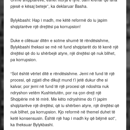
pjesë e kësaj beteje”, ka deklaruar Basha.
Bylykbashi: Hap i madh, me këtë reformë do iu japim
shqiptarëve një drejtësi pa korrupsion!
Duke e cilësuar ditën e sotme shumë të rëndësishme,
Bylykbashi theksoi se më në fund shqiptarët do të kenë një
drejtësi që do iu shërbejë atyre, një drejtësi që nuk blihet,
pa korrupsion.
“Sot është vërtet ditë e rëndësishme. Jemi në fund të një
procesi, që zgjati dhe dikujt mund t’i jetë dukur dhe si
kalvar, por jemi në fund të një procesi që ndoshta nuk
ndryshon vetëm Kushtetutën, por na çon drejt një
Shqipërie më të mirë. Me këto ndryshime do t’i japim
shqiptarëve një drejtësi, që iu shërben atyre, një drejtësi që
nuk blihet, pa korrupsion. Kjo reformë në themel duhet të
ketë konsensusin. Është një hap i madh ky që bëjmë sot”,
ka theksuar Bylykbashi.