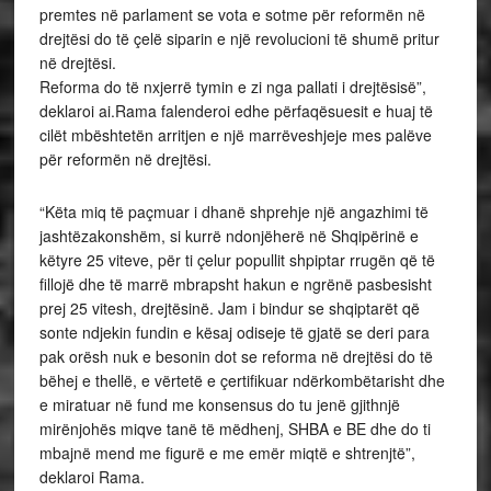
premtes në parlament se vota e sotme për reformën në
drejtësi do të çelë siparin e një revolucioni të shumë pritur
në drejtësi.
Reforma do të nxjerrë tymin e zi nga pallati i drejtësisë”,
deklaroi ai.Rama falenderoi edhe përfaqësuesit e huaj të
cilët mbështetën arritjen e një marrëveshjeje mes palëve
për reformën në drejtësi.
“Këta miq të paçmuar i dhanë shprehje një angazhimi të
jashtëzakonshëm, si kurrë ndonjëherë në Shqipërinë e
këtyre 25 viteve, për ti çelur popullit shpiptar rrugën që të
fillojë dhe të marrë mbrapsht hakun e ngrënë pasbesisht
prej 25 vitesh, drejtësinë. Jam i bindur se shqiptarët që
sonte ndjekin fundin e kësaj odiseje të gjatë se deri para
pak orësh nuk e besonin dot se reforma në drejtësi do të
bëhej e thellë, e vërtetë e çertifikuar ndërkombëtarisht dhe
e miratuar në fund me konsensus do tu jenë gjithnjë
mirënjohës miqve tanë të mëdhenj, SHBA e BE dhe do ti
mbajnë mend me figurë e me emër miqtë e shtrenjtë”,
deklaroi Rama.