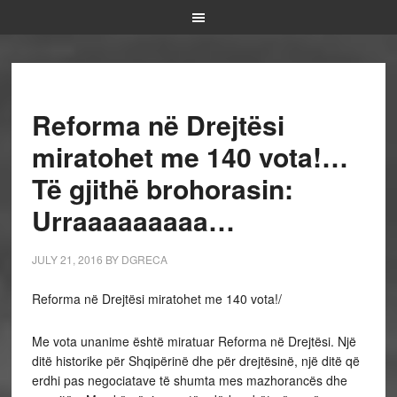
Reforma në Drejtësi
miratohet me 140 vota!…
Të gjithë brohorasin:
Urraaaaaaaaa…
JULY 21, 2016
BY
DGRECA
Reforma në Drejtësi miratohet me 140 vota!/
Me vota unanime është miratuar Reforma në Drejtësi. Një
ditë historike për Shqipërinë dhe për drejtësinë, një ditë që
erdhi pas negociatave të shumta mes mazhorancës dhe