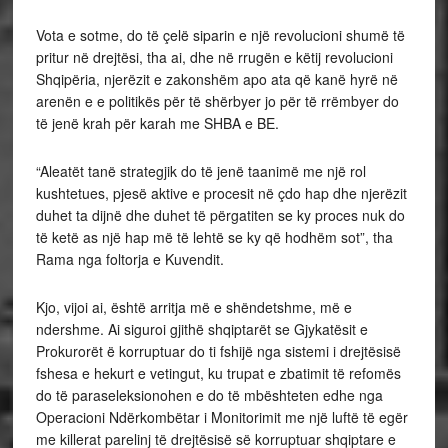
Vota e sotme, do të çelë siparin e një revolucioni shumë të
pritur në drejtësi, tha ai, dhe në rrugën e këtij revolucioni
Shqipëria, njerëzit e zakonshëm apo ata që kanë hyrë në
arenën e e politikës për të shërbyer jo për të rrëmbyer do
të jenë krah për karah me SHBA e BE.
“Aleatët tanë strategjik do të jenë taanimë me një rol
kushtetues, pjesë aktive e procesit në çdo hap dhe njerëzit
duhet ta dijnë dhe duhet të përgatiten se ky proces nuk do
të ketë as një hap më të lehtë se ky që hodhëm sot”, tha
Rama nga foltorja e Kuvendit.
Kjo, vijoi ai, është arritja më e shëndetshme, më e
ndershme. Ai siguroi gjithë shqiptarët se Gjykatësit e
Prokurorët ë korruptuar do ti fshijë nga sistemi i drejtësisë
fshesa e hekurt e vetingut, ku trupat e zbatimit të refomës
do të paraseleksionohen e do të mbështeten edhe nga
Operacioni Ndërkombëtar i Monitorimit me një luftë të egër
me killerat parelinj të drejtësisë së korruptuar shqiptare e