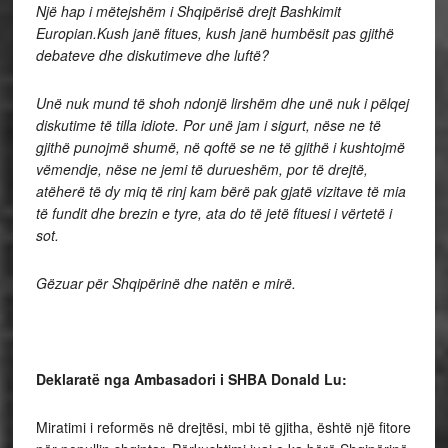
Një hap i mëtejshëm i Shqipërisë drejt Bashkimit
Europian.
Kush janë fitues, kush janë humbësit pas gjithë
debateve dhe diskutimeve dhe luftë?
Unë nuk mund të shoh ndonjë lirshëm dhe unë nuk i pëlqej
diskutime të tilla idiote. Por unë jam i sigurt, nëse ne të
gjithë punojmë shumë, në qoftë se ne të gjithë i kushtojmë
vëmendje, nëse ne jemi të durueshëm, por të drejtë,
atëherë të dy miq të rinj kam bërë pak gjatë vizitave të mia
të fundit dhe brezin e tyre, ata do të jetë fituesi i vërtetë i
sot.
Gëzuar për Shqipërinë dhe natën e mirë.
Deklaratë nga Ambasadori i SHBA Donald Lu:
Miratimi i reformës në drejtësi, mbi të gjitha, është një fitore