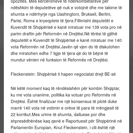
opozitës. Mes kërcënimeve të ndërkombëtarëve për
ndëshkim të deputetëve që nuk e votojnë dhe me takime të
shumta e ndërhyrje nga Uashingtoni, Brukseli, Berlini,
Parisi, Roma e kryeqytete të tjera.Fillimisht deputetët e
Kuvendit të Shqipërisë e kanë miratuar me 139 vota pro në
parim draftin për Reformën në Drejtësi.Në tërësi të gjithë
deputetët e Kuvendit të Shqipërisë e kanë miratuar me 140
vota Reformën në Drejtësi.Javën që vjen do të diskutohen
dhe miratohen edhe 7 ligje të tjera që do të bëjnë të
mundur vënien në funksion të Reformës në Drejtësi.
Fleckenstein: Shqipërisë ti hapen negociatat drejt BE-së
Në këtë moment kaq të rëndësishëm për kombin Shqiptar,
ku me vota unanime, politika ka votuar pro Reformës në
Drejtësi. Është finalizuar me një konsensus të plotë duke
marrë 140 vota në votimin e orëve të para të mëngjesit të
22 korrikut.Mes urime të shumta, dalluese por dhe
shpresëdhënëse kaq qenë e Raportuesit për Shqipërinë në
Parlamentin Europian, Knut Fleckenstein, i cili është një