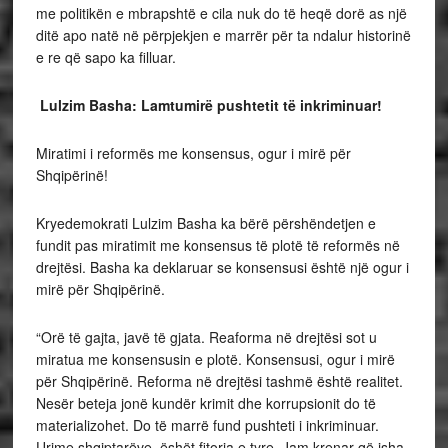
me politikën e mbrapshtë e cila nuk do të heqë dorë as një
ditë apo natë në përpjekjen e marrër për ta ndalur historinë
e re që sapo ka filluar.
Lulzim Basha: Lamtumirë pushtetit të inkriminuar!
Miratimi i reformës me konsensus, ogur i mirë për
Shqipërinë!
Kryedemokrati Lulzim Basha ka bërë përshëndetjen e
fundit pas miratimit me konsensus të plotë të reformës në
drejtësi. Basha ka deklaruar se konsensusi është një ogur i
mirë për Shqipërinë.
“Orë të gajta, javë të gjata. Reaforma në drejtësi sot u
miratua me konsensusin e plotë. Konsensusi, ogur i mirë
për Shqipërinë. Reforma në drejtësi tashmë është realitet.
Nesër beteja jonë kundër krimit dhe korrupsionit do të
materializohet. Do të marrë fund pushteti i inkriminuar.
Urime shqiptarëve, ëshët fitorja e tyre. Jam krenar që isha