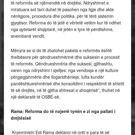
të reformës së njëmendtë në drejtësi. Ndryshimet e
miratuara sot tani duhet të pasohen nga ligje dhe akte
nënligjore, procedura dhe politika, për të tërë sistemin
gjyqësor. Reforma do të jetë e vërtetë vetëm kur të ndihet
nga qytetarët shqiptarë, në jetën e tyre të përditshme,
anembanë vendit.
Mënyra se si do të zbatohet paketa e reformës është
thelbësore për qëndrueshmërinë dhe suksesin e procesit
të reformës. Qëndrueshmëria dhe suksesi, gjithashtu,
varen nga ndryshimi i sjelljes: nga vendosja e një kulture
përgjegjshmërie dhe llogaridhënieje, lufta kundër
pandëshkueshmërisë dhe konsolidimi i respektimit të shtetit
të së drejtës, në të gjitha shtresat e shoqërisë”, thuhet në
një deklaratë të OSBE-së.
Rama: Reforma do të nxjerrë tymin e zi nga pallati i
drejtësisë
Kryeministri Edi Rama deklaroi në orët e para të së