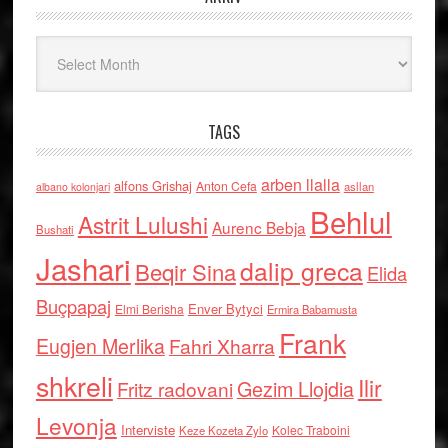
Arkiv
TAGS
arben llalla
alfons Grishaj
Anton Cefa
asllan
albano kolonjari
Behlul
Astrit Lulushi
Aurenc Bebja
Bushati
Jashari
dalip greca
Beqir Sina
Elida
Buçpapaj
Enver Bytyci
Elmi Berisha
Ermira Babamusta
Frank
Eugjen Merlika
Fahri Xharra
shkreli
Ilir
Gezim Llojdia
Fritz radovani
Levonja
Interviste
Kolec Traboini
Keze Kozeta Zylo