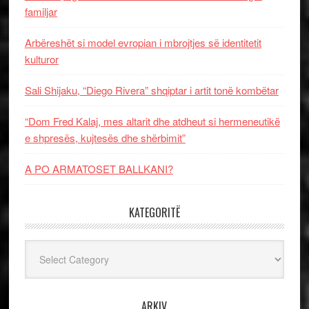
familjar
Arbëreshët si model evropian i mbrojtjes së identitetit
kulturor
Sali Shijaku, “Diego Rivera” shqiptar i artit tonë kombëtar
“Dom Fred Kalaj, mes altarit dhe atdheut si hermeneutikë
e shpresës, kujtesës dhe shërbimit”
A PO ARMATOSET BALLKANI?
KATEGORITË
Kategoritë
ARKIV