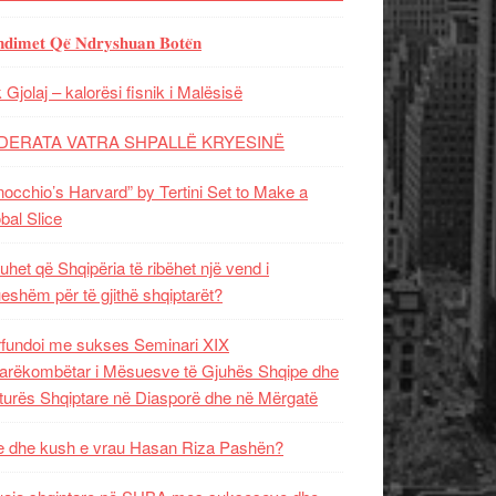
𝐝𝐢𝐦𝐞𝐭 𝐐𝐞̈ 𝐍𝐝𝐫𝐲𝐬𝐡𝐮𝐚𝐧 𝐁𝐨𝐭𝐞̈𝐧
 Gjolaj – kalorësi fisnik i Malësisë
DERATA VATRA SHPALLË KRYESINË
nocchio’s Harvard” by Tertini Set to Make a
bal Slice
uhet që Shqipëria të ribëhet një vend i
ueshëm për të gjithë shqiptarët?
fundoi me sukses Seminari XIX
rëkombëtar i Mësuesve të Gjuhës Shqipe dhe
turës Shqiptare në Diasporë dhe në Mërgatë
 dhe kush e vrau Hasan Riza Pashën?