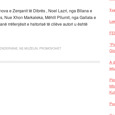
𝐕𝐞
va e Zerqanit të Dibrës , Noel Lazri, nga Bllana e
s, Nue Xhon Markaleka, Mëhill Pllumit, nga Gallata e
Lek
në rrëfenjësit e hsitorisë të cilëve autori u është
FE
“Pi
KENDERIANE
,
NE MUZEUN
,
PROMOVOHET
Glo
A d
jet
Për
Mba
Kul
Pse