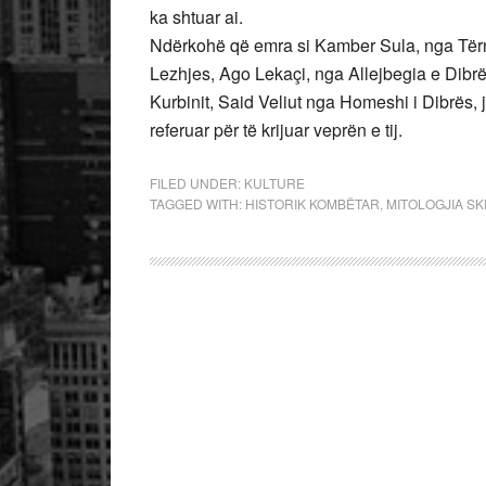
ka shtuar ai.
Ndërkohë që emra si Kamber Sula, nga Tërno
Lezhjes, Ago Lekaçi, nga Allejbegia e Dibrë
Kurbinit, Said Veliut nga Homeshi i Dibrës, ja
referuar për të krijuar veprën e tij.
FILED UNDER:
KULTURE
TAGGED WITH:
HISTORIK KOMBËTAR
,
MITOLOGJIA S