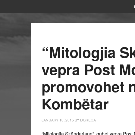
“Mitologjia S
vepra Post M
promovohet 
Kombëtar
JANUARY 10, 2015
BY
DGRECA
“Mitologjia Skënderiane”, quhet vepra Post M