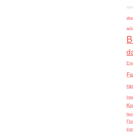
alba
asll
B
d
Env
Fa
ra
Inte
Ko
Nen
Flo
Els