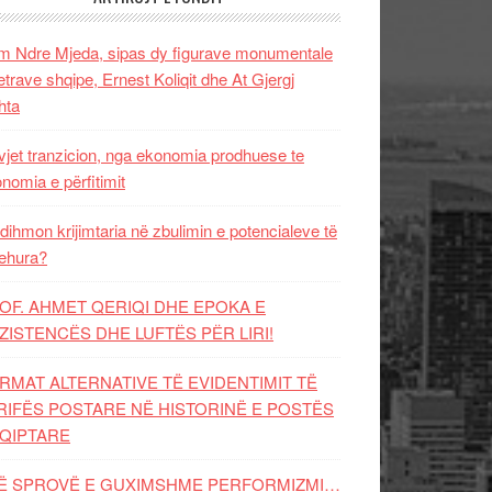
 Ndre Mjeda, sipas dy figurave monumentale
letrave shqipe, Ernest Koliqit dhe At Gjergj
hta
vjet tranzicion, nga ekonomia prodhuese te
nomia e përfitimit
dihmon krijimtaria në zbulimin e potencialeve të
ehura?
OF. AHMET QERIQI DHE EPOKA E
ZISTENCЁS DHE LUFTЁS PЁR LIRI!
RMAT ALTERNATIVE TË EVIDENTIMIT TË
RIFËS POSTARE NË HISTORINË E POSTËS
QIPTARE
Ë SPROVË E GUXIMSHME PERFORMIZMI…