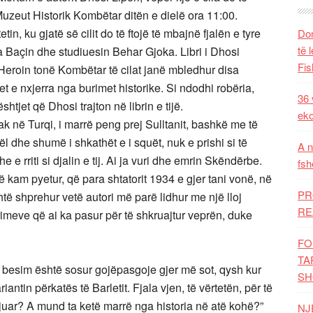
uzeut Historik Kombëtar ditën e dielë ora 11:00.
etin, ku gjatë së cilit do të ftojë të mbajnë fjalën e tyre
Dom
të 
da Baçin dhe studiuesin Behar Gjoka. Libri i Dhosi
Fis
Heroin tonë Kombëtar të cilat janë mbledhur disa
 e nxjerra nga burimet historike. Si ndodhi robëria,
36 
htjet që Dhosi trajton në librin e tijë.
eko
 në Turqi, i marrë peng prej Sulltanit, bashkë me të
gël dhe shumë i shkathët e i squët, nuk e prishi si të
A n
e e rriti si djalin e tij. Ai ja vuri dhe emrin Skëndërbe.
fsh
 kam pyetur, që para shtatorit 1934 e gjer tani vonë, në
PR
 shprehur vetë autori më parë lidhur me një lloj
RE
urimeve që ai ka pasur për të shkruajtur veprën, duke
FO
TA
Ky besim është sosur gojëpasgoje gjer më sot, qysh kur
SH
antin përkatës të Barletit. Fjala vjen, të vërtetën, për të
gjuar? A mund ta ketë marrë nga historia në atë kohë?”
NJ