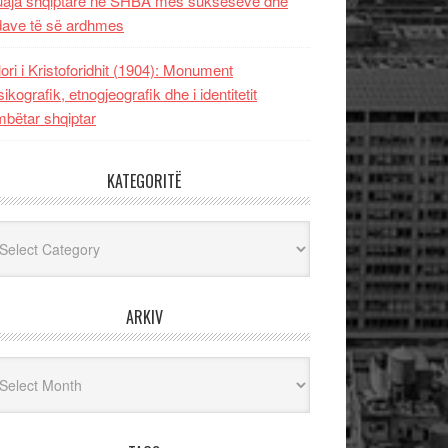
uaja shqiptare në SHBA mes sukseseve dhe
dave të së ardhmes
lori i Kristoforidhit (1904): Monument
sikografik, etnogjeografik dhe i identitetit
bëtar shqiptar
KATEGORITË
egoritë
ARKIV
iv