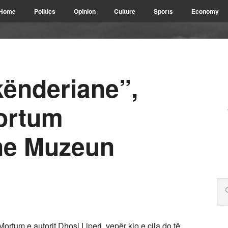
Home
Politics
Opinion
Culture
Sports
Economy
kënderiane”,
ortum
ne Muzeun
ortum e autorit Dhosi Liperi, vepër kjo e cila do të