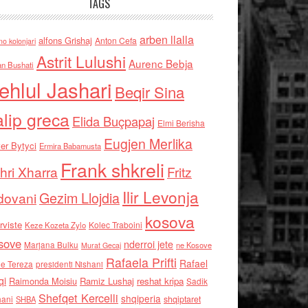
TAGS
arben llalla
alfons Grishaj
Anton Cefa
no kolonjari
Astrit Lulushi
Aurenc Bebja
an Bushati
ehlul Jashari
Beqir Sina
alip greca
Elida Buçpapaj
Elmi Berisha
Eugjen Merlika
er Bytyci
Ermira Babamusta
Frank shkreli
hri Xharra
Fritz
Ilir Levonja
Gezim Llojdia
dovani
kosova
rviste
Kolec Traboini
Keze Kozeta Zylo
sove
nderroi jete
Marjana Bulku
ne Kosove
Murat Gecaj
Rafaela Prifti
Rafael
e Tereza
presidenti Nishani
qi
Raimonda Moisiu
Ramiz Lushaj
reshat kripa
Sadik
Shefqet Kercelli
shqiperia
hani
shqiptaret
SHBA