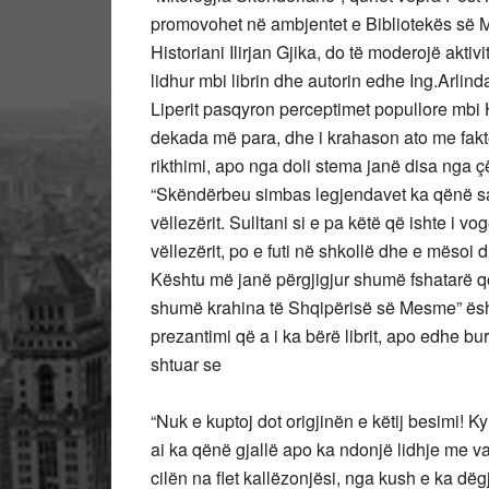
promovohet në ambjentet e Bibliotekës së M
Historiani Ilirjan Gjika, do të moderojë aktivit
lidhur mbi librin dhe autorin edhe Ing.Arlin
Liperit pasqyron perceptimet popullore mbi 
dekada më para, dhe i krahason ato me faktet
rikthimi, apo nga doli stema janë disa nga çës
“Skëndërbeu simbas legjendavet ka qënë sak
vëllezërit. Sulltani si e pa këtë që ishte i vo
vëllezërit, po e futi në shkollë dhe e mësoi dh
Kështu më janë përgjigjur shumë fshatarë që
shumë krahina të Shqipërisë së Mesme” është
prezantimi që a i ka bërë librit, apo edhe b
shtuar se
“Nuk e kuptoj dot origjinën e këtij besimi! 
ai ka qënë gjallë apo ka ndonjë lidhje me vari
cilën na flet kallëzonjësi, nga kush e ka dë