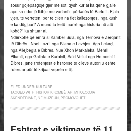
sosur gojëpasgoje gjer më sot, qysh kur ai ka qënë gjallë
apo ka ndonjë lidhje me variantin përkatës të Barletit. Fjala
vjen, të vërtetën, për të cilën na flet kallëzonjësi, nga kush
e ka dëgjuar? A mund ta ketë marrë nga historia në atë
kohë?” ka shtuar ai.
Ndërkohë që emra si Kamber Sula, nga Tërnova e Zerqanit
të Dibrës , Noel Lazri, nga Bllana e Lezhjes, Ago Lekaçi,
nga Allejbegia e Dibrës, Nue Xhon Markaleka, Mëhill
Pllumit, nga Gallata e Kurbinit, Said Veliut nga Homeshi i
Dibrës, janë rrëfenjësit e hsitorisë të cilëve autori u është
referuar për të krijuar veprën e tij.
FILED UNDER:
KULTURE
TAGGED WITH:
HISTORIK KOMBËTAR
,
MITOLOGJIA
SKENDERIANE
,
NE MUZEUN
,
PROMOVOHET
Eshtrat e viktimave të 11