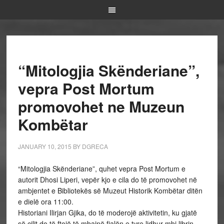
“Mitologjia Skënderiane”,
vepra Post Mortum
promovohet ne Muzeun
Kombëtar
JANUARY 10, 2015
BY
DGRECA
“Mitologjia Skënderiane”, quhet vepra Post Mortum e
autorit Dhosi Liperi, vepër kjo e cila do të promovohet në
ambjentet e Bibliotekës së Muzeut Historik Kombëtar ditën
e dielë ora 11:00.
Historiani Ilirjan Gjika, do të moderojë aktivitetin, ku gjatë
së cilit do të ftojë të mbajnë fjalën e tyre lidhur mbi librin