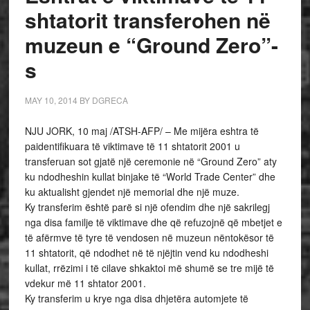
shtatorit transferohen në
muzeun e “Ground Zero”-
s
MAY 10, 2014
BY
DGRECA
NJU JORK, 10 maj /ATSH-AFP/ – Me mijëra eshtra të
paidentifikuara të viktimave të 11 shtatorit 2001 u
transferuan sot gjatë një ceremonie në “Ground Zero” aty
ku ndodheshin kullat binjake të “World Trade Center” dhe
ku aktualisht gjendet një memorial dhe një muze.
Ky transferim është parë si një ofendim dhe një sakrilegj
nga disa familje të viktimave dhe që refuzojnë që mbetjet e
të afërmve të tyre të vendosen në muzeun nëntokësor të
11 shtatorit, që ndodhet në të njëjtin vend ku ndodheshi
kullat, rrëzimi i të cilave shkaktoi më shumë se tre mijë të
vdekur më 11 shtator 2001.
Ky transferim u krye nga disa dhjetëra automjete të