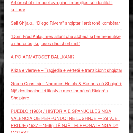
Arbëreshët si model evropian i mbrojtjes së identitetit
kulturor
Sali Shijaku, “Diego Rivera” shqiptar i artit tonë kombëtar
“Dom Fred Kalaj, mes altarit dhe atdheut si hermeneutikë
e shpresës, kujtesës dhe shërbimit”
A PO ARMATOSET BALLKANI?
Kriza e vlerave – Tragjedia e vërtetë e tranzicionit shqiptar
Green Coast sjell Nammos Hotels & Resorts në Shqipëri:
Një destinacion i ri lifestyle merr formë në Rivierën
Shqiptare
PUEBLO (1966) / HISTORIA E SPANJOLLES NGA
VALENCIA QË PËRFUNDOI NË LUSHNJE — 29 VJET
PRITJE (1937 – 1966) TË NJË TELEFONATE NGA DY
MOTRAT