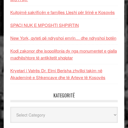
Kujtojmë sakrificën e familjes Lleshi për lirinë e Kosovës
SPAÇI NUK E MPOSHTI SHPIRTIN
New York, qyteti që ndryshoi emrin… dhe ndryshoi botën
Kodi zakonor dhe isopolifonia dy nga monumentet e gjalla
madhështore të antikitetit shqiptar
Kryetari i Vatrës Dr. Elmi Berisha zhvilloi takim në
Akademinë e Shkencave dhe të Arteve të Kosovës
KATEGORITË
Kategoritë