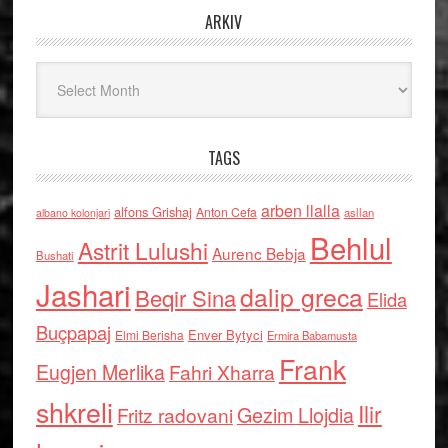
ARKIV
Arkiv
TAGS
arben llalla
alfons Grishaj
Anton Cefa
asllan
albano kolonjari
Behlul
Astrit Lulushi
Aurenc Bebja
Bushati
Jashari
dalip greca
Beqir Sina
Elida
Buçpapaj
Enver Bytyci
Elmi Berisha
Ermira Babamusta
Frank
Eugjen Merlika
Fahri Xharra
shkreli
Ilir
Gezim Llojdia
Fritz radovani