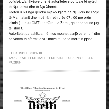
policisë, zjarrfikësve dhe të autoriteteve portuale të qytetit
të Nju Jorkut dhe të Nju Xhersit.
Korteu u nis nga qendra mjeko-ligjore në Nju Jork në lindje
të Manhatanit dhe mbërriti rreth orës 07 : 00 me orën
lokale (11 : 00 GMT) në “Ground Zero”, që ndodhet në jug
të ishullit.
Autoritetet parashikuan të mos mbahet asnjë ceremoni dhe
se vetëm të afërmit e viktimave mund të merrnin pjesë
FILED UNDER:
KRONIKE
TAGGED WITH:
ESHTRAT E 11 SHTATORIT
,
GRAUND ZERO
,
NE
MUZEUN