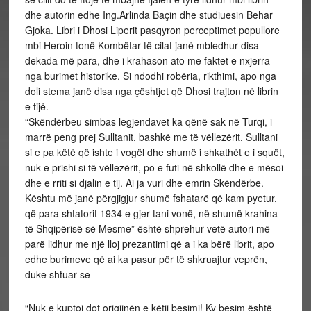
dhe autorin edhe Ing.Arlinda Baçin dhe studiuesin Behar
Gjoka. Libri i Dhosi Liperit pasqyron perceptimet popullore
mbi Heroin tonë Kombëtar të cilat janë mbledhur disa
dekada më para, dhe i krahason ato me faktet e nxjerra
nga burimet historike. Si ndodhi robëria, rikthimi, apo nga
doli stema janë disa nga çështjet që Dhosi trajton në librin
e tijë.
“Skëndërbeu simbas legjendavet ka qënë sak në Turqi, i
marrë peng prej Sulltanit, bashkë me të vëllezërit. Sulltani
si e pa këtë që ishte i vogël dhe shumë i shkathët e i squët,
nuk e prishi si të vëllezërit, po e futi në shkollë dhe e mësoi
dhe e rriti si djalin e tij. Ai ja vuri dhe emrin Skëndërbe.
Kështu më janë përgjigjur shumë fshatarë që kam pyetur,
që para shtatorit 1934 e gjer tani vonë, në shumë krahina
të Shqipërisë së Mesme” është shprehur vetë autori më
parë lidhur me një lloj prezantimi që a i ka bërë librit, apo
edhe burimeve që ai ka pasur për të shkruajtur veprën,
duke shtuar se
“Nuk e kuptoj dot origjinën e këtij besimi! Ky besim është