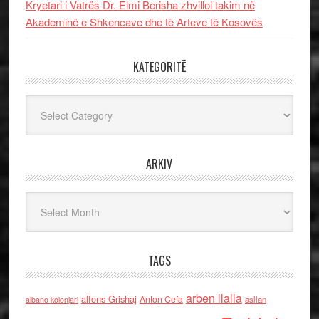
Kryetari i Vatrës Dr. Elmi Berisha zhvilloi takim në
Akademinë e Shkencave dhe të Arteve të Kosovës
KATEGORITË
Kategoritë
ARKIV
Arkiv
TAGS
arben llalla
alfons Grishaj
Anton Cefa
asllan
albano kolonjari