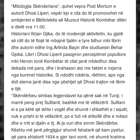
“Mitologjia Skënderiane”, quhet vepra Post Mortum e
autorit Dhosi Liperi, vepër kjo e cila do të promovohet në
ambjentet e Bibliotekës së Muzeut Historik Kombëtar ditën
e dielë ora 11:00.
Historiani Ilirjan Gjika, do të moderojë aktivitetin, ku gjatë
së cilit do të ftojë të mbajnë fjalën e tyre lidhur mbi librin
dhe autorin edhe Ing.Arlinda Baçin dhe studiuesin Behar
Gjoka. Libri i Dhosi Liperit pasqyron perceptimet popullore
mbi Heroin tonë Kombëtar të cilat janë mbledhur disa
dekada më para, dhe i krahason ato me faktet e nxjerra
nga burimet historike. Si ndodhi robëria, rikthimi, apo nga
doli stema janë disa nga çështjet që Dhosi trajton në librin
e tijë.
“Skëndërbeu simbas legjendavet ka qënë sak në Turqi, i
marrë peng prej Sulltanit, bashkë me të vëllezërit. Sulltani
si e pa këtë që ishte i vogël dhe shumë i shkathët e i squët,
nuk e prishi si të vëllezërit, po e futi në shkollë dhe e mësoi
dhe e rriti si djalin e tij. Ai ja vuri dhe emrin Skëndërbe.
Kështu më janë përgjigjur shumë fshatarë që kam pyetur,
që para shtatorit 1934 e gjer tani vonë, në shumë krahina