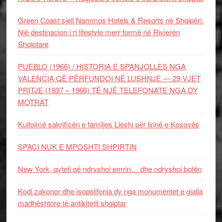
Green Coast sjell Nammos Hotels & Resorts në Shqipëri:
Një destinacion i ri lifestyle merr formë në Rivierën
Shqiptare
PUEBLO (1966) / HISTORIA E SPANJOLLES NGA
VALENCIA QË PËRFUNDOI NË LUSHNJE — 29 VJET
PRITJE (1937 – 1966) TË NJË TELEFONATE NGA DY
MOTRAT
Kujtojmë sakrificën e familjes Lleshi për lirinë e Kosovës
SPAÇI NUK E MPOSHTI SHPIRTIN
New York, qyteti që ndryshoi emrin… dhe ndryshoi botën
Kodi zakonor dhe isopolifonia dy nga monumentet e gjalla
madhështore të antikitetit shqiptar