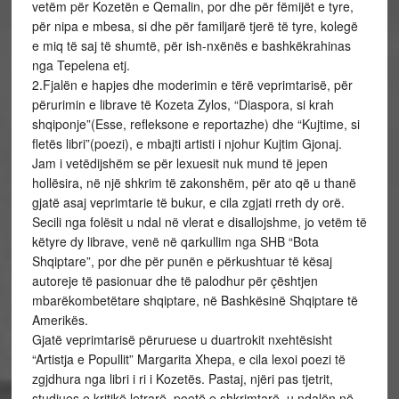
vetëm për Kozetën e Qemalin, por dhe për fëmijët e tyre,
për nipa e mbesa, si dhe për familjarë tjerë të tyre, kolegë
e miq të saj të shumtë, për ish-nxënës e bashkëkrahinas
nga Tepelena etj.
2.Fjalën e hapjes dhe moderimin e tërë veprimtarisë, për
përurimin e librave të Kozeta Zylos, “Diaspora, si krah
shqiponje”(Esse, refleksone e reportazhe) dhe “Kujtime, si
fletës libri”(poezi), e mbajti artisti i njohur Kujtim Gjonaj.
Jam i vetëdijshëm se për lexuesit nuk mund të jepen
hollësira, në një shkrim të zakonshëm, për ato që u thanë
gjatë asaj veprimtarie të bukur, e cila zgjati rreth dy orë.
Secili nga folësit u ndal në vlerat e disallojshme, jo vetëm të
këtyre dy librave, venë në qarkullim nga SHB “Bota
Shqiptare”, por dhe për punën e përkushtuar të kësaj
autoreje të pasionuar dhe të palodhur për çështjen
mbarëkombetëtare shqiptare, në Bashkësinë Shqiptare të
Amerikës.
Gjatë veprimtarisë përuruese u duartrokit nxehtësisht
“Artistja e Popullit” Margarita Xhepa, e cila lexoi poezi të
zgjdhura nga libri i ri i Kozetës. Pastaj, njëri pas tjetrit,
studiues e kritikë letrarë, poetë e shkrimtarë, u ndalën në