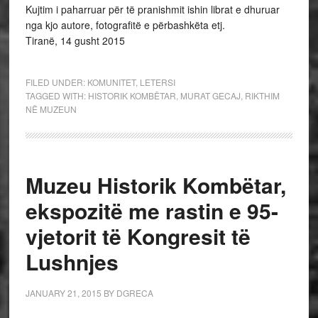
Kujtim i paharruar për të pranishmit ishin librat e dhuruar
nga kjo autore, fotografitë e përbashkëta etj.
Tiranë, 14 gusht 2015
FILED UNDER:
KOMUNITET
,
LETERSI
TAGGED WITH:
HISTORIK KOMBËTAR
,
MURAT GECAJ
,
RIKTHIM
NË MUZEUN
Muzeu Historik Kombëtar,
ekspozitë me rastin e 95-
vjetorit të Kongresit të
Lushnjes
JANUARY 21, 2015
BY
DGRECA