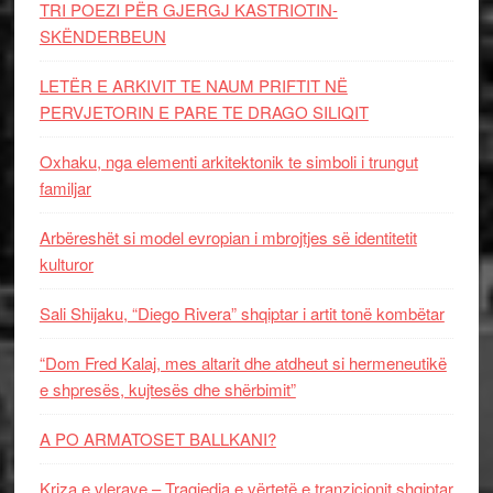
TRI POEZI PËR GJERGJ KASTRIOTIN-
SKËNDERBEUN
LETËR E ARKIVIT TE NAUM PRIFTIT NË
PERVJETORIN E PARE TE DRAGO SILIQIT
Oxhaku, nga elementi arkitektonik te simboli i trungut
familjar
Arbëreshët si model evropian i mbrojtjes së identitetit
kulturor
Sali Shijaku, “Diego Rivera” shqiptar i artit tonë kombëtar
“Dom Fred Kalaj, mes altarit dhe atdheut si hermeneutikë
e shpresës, kujtesës dhe shërbimit”
A PO ARMATOSET BALLKANI?
Kriza e vlerave – Tragjedia e vërtetë e tranzicionit shqiptar