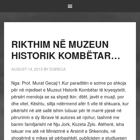
RIKTHIM NË MUZEUN
HISTORIK KOMBËTAR…
AUGUST 14, 2015
BY
DGRECA
Nga: Prof. Murat Gecaj/1.Kur paraditën e sotme po shkoja
për në mjediset e Muzeut Historik Kombëtar të kryeqytetit,
përsëri mendoja se sa shpejt ikin: ditët, javët e muajt, por
dhe vitet. Kështu, sillja ndërmend afër 5 vite të shkuara, kur
pikërisht në atë sallë ishim tubuar për të marrë pjesë në
përurimin e dy librave të autores së njohur, tashmë me
banim familjarisht në Nju Jork, Kozeta Zylo. Atëherë, isha
takuar me atë në Ministrinë e Arsimit e Shkencës, në
shoqërinë e mikes së përbashkët, publicisten e studiuesen