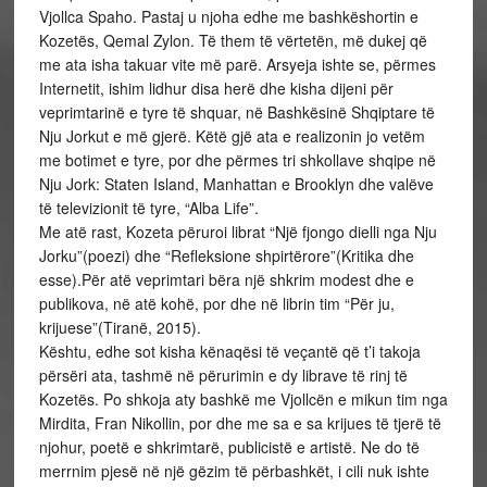
Vjollca Spaho. Pastaj u njoha edhe me bashkëshortin e
Kozetës, Qemal Zylon. Të them të vërtetën, më dukej që
me ata isha takuar vite më parë. Arsyeja ishte se, përmes
Internetit, ishim lidhur disa herë dhe kisha dijeni për
veprimtarinë e tyre të shquar, në Bashkësinë Shqiptare të
Nju Jorkut e më gjerë. Këtë gjë ata e realizonin jo vetëm
me botimet e tyre, por dhe përmes tri shkollave shqipe në
Nju Jork: Staten Island, Manhattan e Brooklyn dhe valëve
të televizionit të tyre, “Alba Life”.
Me atë rast, Kozeta përuroi librat “Një fjongo dielli nga Nju
Jorku”(poezi) dhe “Refleksione shpirtërore”(Kritika dhe
esse).Për atë veprimtari bëra një shkrim modest dhe e
publikova, në atë kohë, por dhe në librin tim “Për ju,
krijuese”(Tiranë, 2015).
Kështu, edhe sot kisha kënaqësi të veçantë që t’i takoja
përsëri ata, tashmë në përurimin e dy librave të rinj të
Kozetës. Po shkoja aty bashkë me Vjollcën e mikun tim nga
Mirdita, Fran Nikollin, por dhe me sa e sa krijues të tjerë të
njohur, poetë e shkrimtarë, publicistë e artistë. Ne do të
merrnim pjesë në një gëzim të përbashkët, i cili nuk ishte