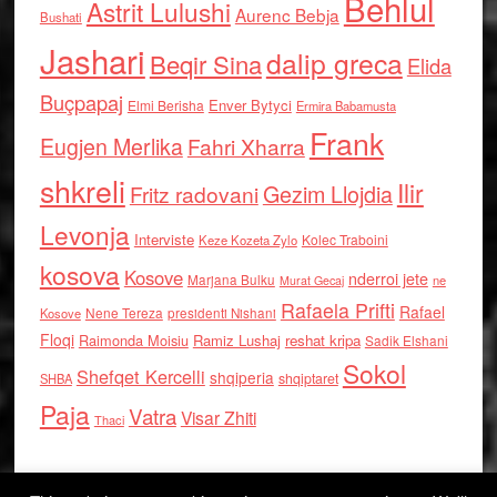
Behlul
Astrit Lulushi
Aurenc Bebja
Bushati
Jashari
dalip greca
Beqir Sina
Elida
Buçpapaj
Enver Bytyci
Elmi Berisha
Ermira Babamusta
Frank
Eugjen Merlika
Fahri Xharra
shkreli
Ilir
Gezim Llojdia
Fritz radovani
Levonja
Interviste
Kolec Traboini
Keze Kozeta Zylo
kosova
Kosove
nderroi jete
Marjana Bulku
ne
Murat Gecaj
Rafaela Prifti
Rafael
Nene Tereza
Kosove
presidenti Nishani
Floqi
Raimonda Moisiu
Ramiz Lushaj
reshat kripa
Sadik Elshani
Sokol
Shefqet Kercelli
shqiperia
shqiptaret
SHBA
Paja
Vatra
Visar Zhiti
Thaci