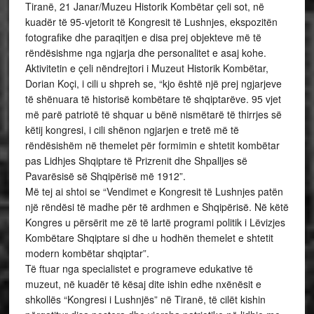
Tiranë, 21 Janar/Muzeu Historik Kombëtar çeli sot, në
kuadër të 95-vjetorit të Kongresit të Lushnjes, ekspozitën
fotografike dhe paraqitjen e disa prej objekteve më të
rëndësishme nga ngjarja dhe personalitet e asaj kohe.
Aktivitetin e çeli nëndrejtori i Muzeut Historik Kombëtar,
Dorian Koçi, i cili u shpreh se, “kjo është një prej ngjarjeve
të shënuara të historisë kombëtare të shqiptarëve. 95 vjet
më parë patriotë të shquar u bënë nismëtarë të thirrjes së
këtij kongresi, i cili shënon ngjarjen e tretë më të
rëndësishëm në themelet për formimin e shtetit kombëtar
pas Lidhjes Shqiptare të Prizrenit dhe Shpalljes së
Pavarësisë së Shqipërisë më 1912”.
Më tej ai shtoi se “Vendimet e Kongresit të Lushnjes patën
një rëndësi të madhe për të ardhmen e Shqipërisë. Në këtë
Kongres u përsërit me zë të lartë programi politik i Lëvizjes
Kombëtare Shqiptare si dhe u hodhën themelet e shtetit
modern kombëtar shqiptar”.
Të ftuar nga specialistet e programeve edukative të
muzeut, në kuadër të kësaj dite ishin edhe nxënësit e
shkollës “Kongresi i Lushnjës” në Tiranë, të cilët kishin