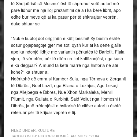
të Shqipërisë së Mesme” është shprehur vetë autori më
parë lidhur me një lloj prezantimi që a i ka bërë librit, apo
edhe burimeve që ai ka pasur për të shkruajtur veprën,
duke shtuar se
“Nuk e kuptoj dot origjinën e këtij besimi! Ky besim është
sosur gojëpasgoje gjer më sot, qysh kur ai ka qënë gjallë
apo ka ndonjë lidhje me variantin përkatës të Barletit. Fjala
vjen, të vërtetën, për të cilën na flet kallëzonjësi, nga kush
e ka dëgjuar? A mund ta ketë marrë nga historia në atë
kohë?” ka shtuar ai.
Ndërkohë që emra si Kamber Sula, nga Tërnova e Zerqanit
të Dibrës , Noel Lazri, nga Bllana e Lezhjes, Ago Lekaçi,
nga Allejbegia e Dibrës, Nue Xhon Markaleka, Mëhill
Pllumit, nga Gallata e Kurbinit, Said Veliut nga Homeshi i
Dibrës, janë rrëfenjësit e hsitorisë të cilëve autori u është
referuar për të krijuar veprën e tij.
FILED UNDER:
KULTURE
TAGGED WITH:
HISTORIK KOMBËTAR
,
MITOLOGJIA