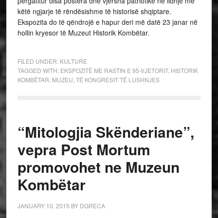
përgatitur disa postera dhe vjersha patriotike në lidhje me
këtë ngjarje të rëndësishme të historisë shqiptare.
Ekspozita do të qëndrojë e hapur deri më datë 23 janar në
hollin kryesor të Muzeut Historik Kombëtar.
FILED UNDER:
KULTURE
TAGGED WITH:
EKSPOZITË ME RASTIN E 95-VJETORIT
,
HISTORIK
KOMBËTAR
,
MUZEU
,
TË KONGRESIT TË LUSHNJES
“Mitologjia Skënderiane”,
vepra Post Mortum
promovohet ne Muzeun
Kombëtar
JANUARY 10, 2015
BY
DGRECA