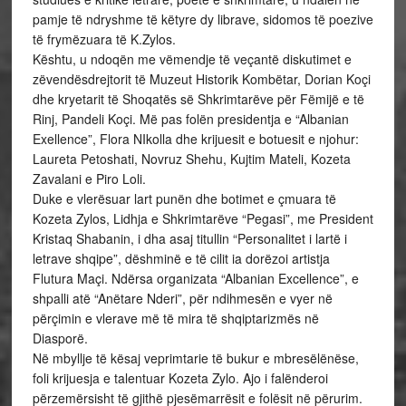
pamje të ndryshme të këtyre dy librave, sidomos të poezive
të frymëzuara të K.Zylos.
Kështu, u ndoqën me vëmendje të veçantë diskutimet e
zëvendësdrejtorit të Muzeut Historik Kombëtar, Dorian Koçi
dhe kryetarit të Shoqatës së Shkrimtarëve për Fëmijë e të
Rinj, Pandeli Koçi. Më pas folën presidentja e “Albanian
Exellence”, Flora NIkolla dhe krijuesit e botuesit e njohur:
Laureta Petoshati, Novruz Shehu, Kujtim Mateli, Kozeta
Zavalani e Piro Loli.
Duke e vlerësuar lart punën dhe botimet e çmuara të
Kozeta Zylos, Lidhja e Shkrimtarëve “Pegasi”, me President
Kristaq Shabanin, i dha asaj titullin “Personalitet i lartë i
letrave shqipe”, dëshminë e të cilit ia dorëzoi artistja
Flutura Maçi. Ndërsa organizata “Albanian Excellence”, e
shpalli atë “Anëtare Nderi”, për ndihmesën e vyer në
përçimin e vlerave më të mira të shqiptarizmës në
Diasporë.
Në mbyllje të kësaj veprimtarie të bukur e mbresëlënëse,
foli krijuesja e talentuar Kozeta Zylo. Ajo i falënderoi
përzemërsisht të gjithë pjesëmarrësit e folësit në përurim.