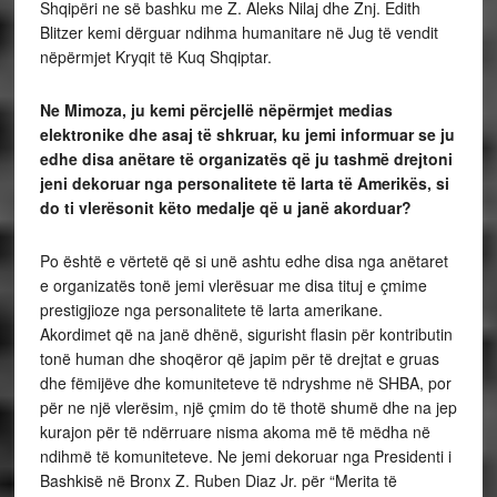
Shqipëri ne së bashku me Z. Aleks Nilaj dhe Znj. Edith
Blitzer kemi dërguar ndihma humanitare në Jug të vendit
nëpërmjet Kryqit të Kuq Shqiptar.
Ne Mimoza, ju kemi përcjellë nëpërmjet medias
elektronike dhe asaj të shkruar, ku jemi informuar se ju
edhe disa anëtare të organizatës që ju tashmë drejtoni
jeni dekoruar nga personalitete të larta të Amerikës, si
do ti vlerësonit këto medalje që u janë akorduar?
Po është e vërtetë që si unë ashtu edhe disa nga anëtaret
e organizatës tonë jemi vlerësuar me disa tituj e çmime
prestigjioze nga personalitete të larta amerikane.
Akordimet që na janë dhënë, sigurisht flasin për kontributin
tonë human dhe shoqëror që japim për të drejtat e gruas
dhe fëmijëve dhe komuniteteve të ndryshme në SHBA, por
për ne një vlerësim, një çmim do të thotë shumë dhe na jep
kurajon për të ndërruare nisma akoma më të mëdha në
ndihmë të komuniteteve. Ne jemi dekoruar nga Presidenti i
Bashkisë në Bronx Z. Ruben Diaz Jr. për “Merita të