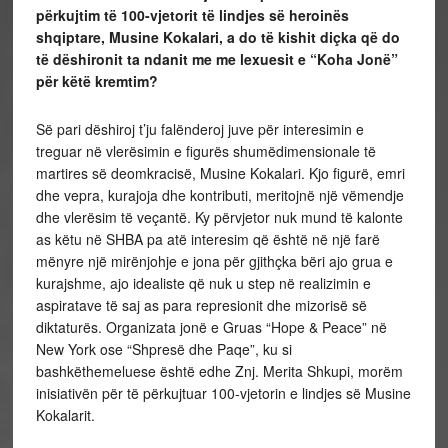
përkujtim të 100-vjetorit të lindjes së heroinës
shqiptare, Musine Kokalari, a do të kishit diçka që do
të dëshironit ta ndanit me me lexuesit e “Koha Jonë”
për këtë kremtim?
Së pari dëshiroj t’ju falënderoj juve për interesimin e
treguar në vlerësimin e figurës shumëdimensionale të
martires së deomkracisë, Musine Kokalari. Kjo figurë, emri
dhe vepra, kurajoja dhe kontributi, meritojnë një vëmendje
dhe vlerësim të veçantë. Ky përvjetor nuk mund të kalonte
as këtu në SHBA pa atë interesim që është në një farë
mënyre një mirënjohje e jona për gjithçka bëri ajo grua e
kurajshme, ajo idealiste që nuk u step në realizimin e
aspiratave të saj as para represionit dhe mizorisë së
diktaturës. Organizata jonë e Gruas “Hope & Peace” në
New York ose “Shpresë dhe Paqe”, ku si
bashkëthemeluese është edhe Znj. Merita Shkupi, morëm
inisiativën për të përkujtuar 100-vjetorin e lindjes së Musine
Kokalarit.