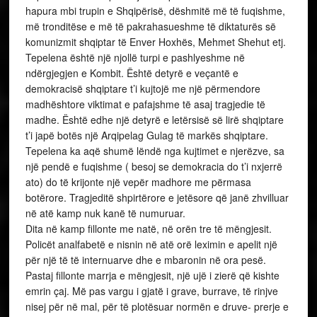
hapura mbi trupin e Shqipërisë, dëshmitë më të fuqishme,
më tronditëse e më të pakrahasueshme të diktaturës së
komunizmit shqiptar të Enver Hoxhës, Mehmet Shehut etj.
Tepelena është një njollë turpi e pashlyeshme në
ndërgjegjen e Kombit. Është detyrë e veçantë e
demokracisë shqiptare t’i kujtojë me një përmendore
madhështore viktimat e pafajshme të asaj tragjedie të
madhe. Është edhe një detyrë e letërsisë së lirë shqiptare
t’i japë botës një Arqipelag Gulag të markës shqiptare.
Tepelena ka aqë shumë lëndë nga kujtimet e njerëzve, sa
një pendë e fuqishme ( besoj se demokracia do t’i nxjerrë
ato) do të krijonte një vepër madhore me përmasa
botërore. Tragjeditë shpirtërore e jetësore që janë zhvilluar
në atë kamp nuk kanë të numuruar.
Dita në kamp fillonte me natë, në orën tre të mëngjesit.
Policët analfabetë e nisnin në atë orë leximin e apelit një
për një të të internuarve dhe e mbaronin në ora pesë.
Pastaj fillonte marrja e mëngjesit, një ujë i zierë që kishte
emrin çaj. Më pas vargu i gjatë i grave, burrave, të rinjve
nisej për në mal, për të plotësuar normën e druve- prerje e