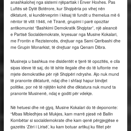
anashkalohej nga sistemi njëpartiak i Enver Hoxhes. Pas
Luftës së Dytë Botërore, kur Shqipëria po vihej nën
diktaturë, si kundërveprim i kësaj të fundit u themelua më 6
nëntor të vitit 1946, në Tiranë, grupimi i parë opozitar
antikomunist “Bashkimi Demokratik Shqiptar”, një aleancë
e Partisë Socialdemokrate, kryesuar nga Musine Kokalari,
me Frontin e Rezistencës, drejtuar nga Sami Qeribashi dhe
me Grupin Monarkist, të drejtuar nga Qenam Dibra.
Musineja u bashkua me disidentët e tjerë të opozitës, e cila
sipas ideve të saj, do të ishte ilegale dhe do të luftonte me
mjete demokratike për një Shqipëri ndryshe. Ajo nuk mund
të pranonte diktaturë, ndaj dhe i shfaqi hapur bindjet
politike, por në të njëjtën kohë dhe diktatura nuk mund ta
pranonte Musinenë, ndaj e goditi për vdekje.
Në hetuesi dhe në gjyq, Musine Kokalari do të depononte:
“Mbas Mbledhjes së Mukjes, kam marrë pjesë në Ballin
Kombëtar si socialdemokrate dhe kam qenë përgjegjëse e
gazetës ‘Zëri i Lirisë’, ku kam botuar artikuj ku flitet për