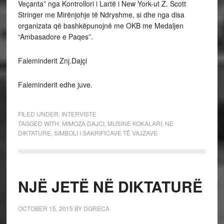
Veçanta” nga Kontrollori i Lartë i New York-ut Z. Scott
Stringer me Mirënjohje të Ndryshme, si dhe nga disa
organizata që bashkëpunojnë me OKB me Medaljen
“Ambasadore e Paqes”.
Faleminderit Znj.Dajçi
Faleminderit edhe juve.
FILED UNDER:
INTERVISTE
TAGGED WITH:
MIMOZA DAJCI
,
MUSINE KOKALARI
,
NE
DIKTATURE
,
SIMBOLI I SAKRIFICAVE TË VAJZAVE
NJË JETË NË DIKTATURË
OCTOBER 15, 2015
BY
DGRECA