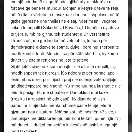
me një nderim të sinqertë ndaj gjithë atyre faktorëve e
forcave që bënë të mundur ardhjen e këtyre ditëve të reja
në të cilat e vërteta, e masakruar deri tani, shpaloset në të
gjithë gjërësinë dhe thellësinë e saj. Nderimi im i veçantë
shkon te populli i Shkodrës, i Kavajës, i Tiranës e qyteteve
të tjera e, mbi të gjitha, tek studentët e Universitetit të
Tiranës që, me guxim deri në vetmohim, luftuan për
demokracinë e ditëve të sotme, duke i bërë një shërbim të
madh kombit tonë. Mendoj, se për këtë shërbim, ky komb
duhet t’ju jetë mirënjohës në jetë të jetëve.
Gjatë jetës sime nuk kam mbajtur një ditar të rregullt, siç
ndodh shpesh tek njerëzit. Kjo ndodhi jo për përtaci apo
lënie mbas dore, por thjesht prej një ndjenje vetëruajtjeje,
që dhjetëvjeçarë me rradhë m’u imponua nga kushtet e një
jete të pasigurtë, me shpatën e Damokleut mbi kokë
(rreziku i arrestimit në çdo çast). Ky ditar do të kish
paraqitur si një dokumentar shumë çaste të një jete të
gjymtuar nga diktatura. Ndërsa sot, në moshën 47 vjeç, (
jam binjak me diktaturën që, për ironi të fatit, quhet “çlirim”)
më duhet t’i drejtohem vetëm kujtesës së fashitur nga një
mori faktorësh…