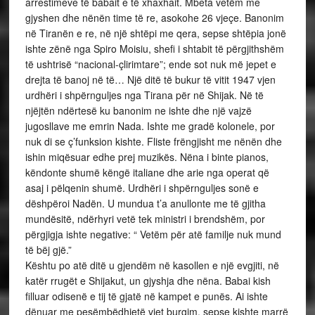
arrestimeve të babait e të xhaxhait. Mbeta vetëm me
gjyshen dhe nënën time të re, asokohe 26 vjeçe. Banonim
në Tiranën e re, në një shtëpi me qera, sepse shtëpia jonë
ishte zënë nga Spiro Moisiu, shefi i shtabit të përgjithshëm
të ushtrisë “nacional-çlirimtare”; ende sot nuk më jepet e
drejta të banoj në të… Një ditë të bukur të vitit 1947 vjen
urdhëri i shpërnguljes nga Tirana për në Shijak. Në të
njëjtën ndërtesë ku banonim ne ishte dhe një vajzë
jugosllave me emrin Nada. Ishte me gradë kolonele, por
nuk di se ç’funksion kishte. Fliste frëngjisht me nënën dhe
ishin miqësuar edhe prej muzikës. Nëna i binte pianos,
këndonte shumë këngë italiane dhe arie nga operat që
asaj i pëlqenin shumë. Urdhëri i shpërnguljes sonë e
dëshpëroi Nadën. U mundua t’a anullonte me të gjitha
mundësitë, ndërhyri vetë tek ministri i brendshëm, por
përgjigja ishte negative: “ Vetëm për atë familje nuk mund
të bëj gjë.”
Kështu po atë ditë u gjendëm në kasollen e një evgjiti, në
katër rrugët e Shijakut, un gjyshja dhe nëna. Babai kish
filluar odisenë e tij të gjatë në kampet e punës. Ai ishte
dënuar me pesëmbëdhjetë vjet burgim, sepse kishte marrë