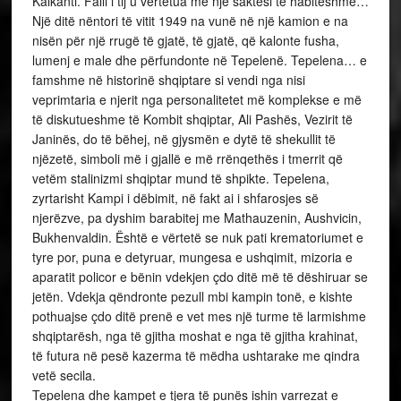
Kalkanti. Falli i tij u vërtetua me një saktësi të habitëshme…
Një ditë nëntori të vitit 1949 na vunë në një kamion e na
nisën për një rrugë të gjatë, të gjatë, që kalonte fusha,
lumenj e male dhe përfundonte në Tepelenë. Tepelena… e
famshme në historinë shqiptare si vendi nga nisi
veprimtaria e njerit nga personalitetet më komplekse e më
të diskutueshme të Kombit shqiptar, Ali Pashës, Vezirit të
Janinës, do të bëhej, në gjysmën e dytë të shekullit të
njëzetë, simboli më i gjallë e më rrënqethës i tmerrit që
vetëm stalinizmi shqiptar mund të shpikte. Tepelena,
zyrtarisht Kampi i dëbimit, në fakt ai i shfarosjes së
njerëzve, pa dyshim barabitej me Mathauzenin, Aushvicin,
Bukhenvaldin. Është e vërtetë se nuk pati krematoriumet e
tyre por, puna e detyruar, mungesa e ushqimit, mizoria e
aparatit policor e bënin vdekjen çdo ditë më të dëshiruar se
jetën. Vdekja qëndronte pezull mbi kampin tonë, e kishte
pothuajse çdo ditë prenë e vet mes një turme të larmishme
shqiptarësh, nga të gjitha moshat e nga të gjitha krahinat,
të futura në pesë kazerma të mëdha ushtarake me qindra
vetë secila.
Tepelena dhe kampet e tjera të punës ishin varrezat e