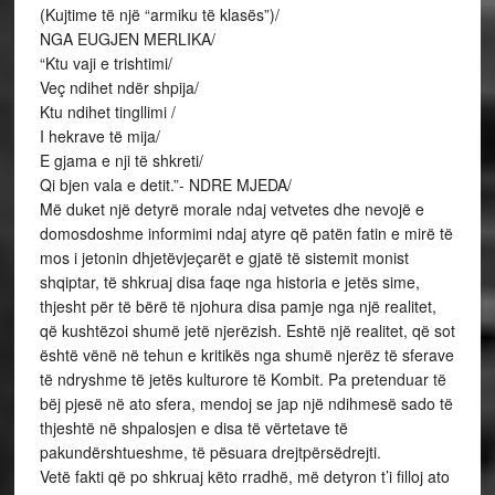
(Kujtime të një “armiku të klasës”)/
NGA EUGJEN MERLIKA/
“Ktu vaji e trishtimi/
Veç ndihet ndër shpija/
Ktu ndihet tingllimi /
I hekrave të mija/
E gjama e nji të shkreti/
Qi bjen vala e detit.”- NDRE MJEDA/
Më duket një detyrë morale ndaj vetvetes dhe nevojë e
domosdoshme informimi ndaj atyre që patën fatin e mirë të
mos i jetonin dhjetëvjeçarët e gjatë të sistemit monist
shqiptar, të shkruaj disa faqe nga historia e jetës sime,
thjesht për të bërë të njohura disa pamje nga një realitet,
që kushtëzoi shumë jetë njerëzish. Eshtë një realitet, që sot
është vënë në tehun e kritikës nga shumë njerëz të sferave
të ndryshme të jetës kulturore të Kombit. Pa pretenduar të
bëj pjesë në ato sfera, mendoj se jap një ndihmesë sado të
thjeshtë në shpalosjen e disa të vërtetave të
pakundërshtueshme, të pësuara drejtpërsëdrejti.
Vetë fakti që po shkruaj këto rradhë, më detyron t’i filloj ato