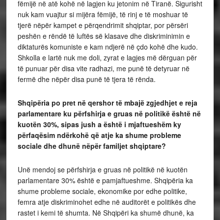
fëmijë në atë kohë në lagjen ku jetonim në Tiranë. Sigurisht
nuk kam vuajtur si mijëra fëmijë, të rinj e të moshuar të
tjerë nëpër kampet e përqendrimit shqiptar, por përsëri
peshën e rëndë të luftës së klasave dhe diskriminimin e
diktaturës komuniste e kam ndjerë në çdo kohë dhe kudo.
Shkolla e lartë nuk me doli, zyrat e lagjes më dërguan për
të punuar për disa vite radhazi, me punë të detyruar në
fermë dhe nëpër disa punë të tjera të rënda.
Shqipëria po pret në qershor të mbajë zgjedhjet e reja
parlamentare ku përfshirja e gruas në politikë është në
kuotën 30%, sipas jush a është i mjaftueshëm ky
përfaqësim ndërkohë që atje ka shume probleme
sociale dhe dhunë nëpër familjet shqiptare?
Unë mendoj se përfshirja e gruas në politikë në kuotën
parlamentare 30% është e pamjaftueshme. Shqipëria ka
shume probleme sociale, ekonomike por edhe politike,
femra atje diskriminohet edhe në auditorët e politikës dhe
rastet i kemi të shumta. Në Shqipëri ka shumë dhunë, ka