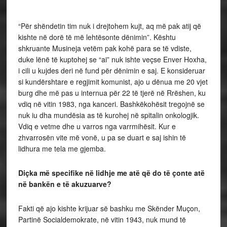
“Për shëndetin tim nuk i drejtohem kujt, aq më pak atij që
kishte në dorë të më lehtësonte dënimin”. Kështu
shkruante Musineja vetëm pak kohë para se të vdiste,
duke lënë të kuptohej se “ai” nuk ishte veçse Enver Hoxha,
i cili u kujdes deri në fund për dënimin e saj. E konsideruar
si kundërshtare e regjimit komunist, ajo u dënua me 20 vjet
burg dhe më pas u internua për 22 të tjerë në Rrëshen, ku
vdiq në vitin 1983, nga kanceri. Bashkëkohësit tregojnë se
nuk iu dha mundësia as të kurohej në spitalin onkologjik.
Vdiq e vetme dhe u varros nga varrmihësit. Kur e
zhvarrosën vite më vonë, u pa se duart e saj ishin të
lidhura me tela me gjemba.
Diçka më specifike në lidhje me atë që do të çonte atë
në bankën e të akuzuarve?
Fakti që ajo kishte krijuar së bashku me Skënder Muçon,
Partinë Socialdemokrate, në vitin 1943, nuk mund të