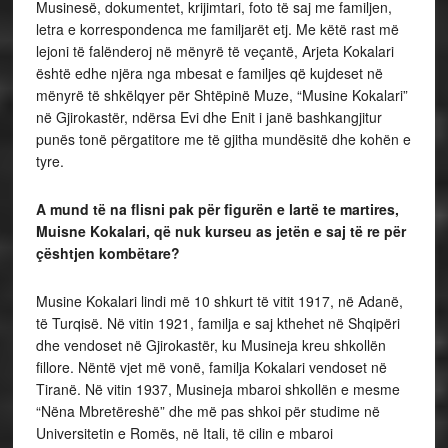
Musinesë, dokumentet, krijimtari, foto të saj me familjen,
letra e korrespondenca me familjarët etj. Me këtë rast më
lejoni të falënderoj në mënyrë të veçantë, Arjeta Kokalari
është edhe njëra nga mbesat e familjes që kujdeset në
mënyrë të shkëlqyer për Shtëpinë Muze, “Musine Kokalari”
në Gjirokastër, ndërsa Evi dhe Enit i janë bashkangjitur
punës tonë përgatitore me të gjitha mundësitë dhe kohën e
tyre.
A mund të na flisni pak për figurën e lartë te martires,
Muisne Kokalari, që nuk kurseu as jetën e saj të re për
çështjen kombëtare?
Musine Kokalari lindi më 10 shkurt të vitit 1917, në Adanë,
të Turqisë. Në vitin 1921, familja e saj kthehet në Shqipëri
dhe vendoset në Gjirokastër, ku Musineja kreu shkollën
fillore. Nëntë vjet më vonë, familja Kokalari vendoset në
Tiranë. Në vitin 1937, Musineja mbaroi shkollën e mesme
“Nëna Mbretëreshë” dhe më pas shkoi për studime në
Universitetin e Romës, në Itali, të cilin e mbaroi