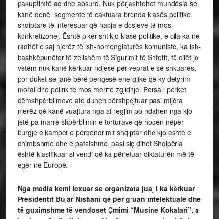
pakuptimtë aq dhe absurd. Nuk përjashtohet mundësia se
kanë qenë segmente të caktuara brenda klasës politike
shqiptare të interesuar që hapja e dosjeve të mos
konkretizohej. Është pikërisht kjo klasë politike, e cila ka në
radhët e saj njerëz të ish-nomenglaturës komuniste, ka ish-
bashkëpunëtor të zellshëm të Sigurimit të Shtetit, të cilët jo
vetëm nuk kanë kërkuar ndjesë për veprat e së shkuarës,
por duket se janë bërë pengesë energjike që ky detyrim
moral dhe politik të mos merrte zgjidhje. Përsa i përket
dëmshpërblimeve ato duhen përshpejtuar pasi mijëra
njerëz që kanë vuajtura nga ai regjim po ndahen nga kjo
jetë pa marrë shpërblimin e torturave që hoqën nëpër
burgje e kampet e përqendrimit shqiptar dhe kjo është e
dhimbshme dhe e pafalshme, pasi siç dihet Shqipëria
është klasifikuar si vendi që ka përjetuar diktaturën më të
egër në Europë.
Nga media kemi lexuar se organizata juaj i ka kërkuar
Presidentit Bujar Nishani që për gruan intelektuale dhe
të guximshme të vendoset Çmimi “Musine Kokalari”, a