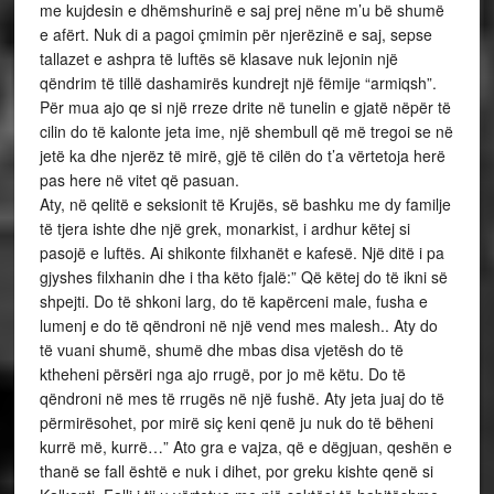
me kujdesin e dhëmshurinë e saj prej nëne m’u bë shumë
e afërt. Nuk di a pagoi çmimin për njerëzinë e saj, sepse
tallazet e ashpra të luftës së klasave nuk lejonin një
qëndrim të tillë dashamirës kundrejt një fëmije “armiqsh”.
Për mua ajo qe si një rreze drite në tunelin e gjatë nëpër të
cilin do të kalonte jeta ime, një shembull që më tregoi se në
jetë ka dhe njerëz të mirë, gjë të cilën do t’a vërtetoja herë
pas here në vitet që pasuan.
Aty, në qelitë e seksionit të Krujës, së bashku me dy familje
të tjera ishte dhe një grek, monarkist, i ardhur këtej si
pasojë e luftës. Ai shikonte filxhanët e kafesë. Një ditë i pa
gjyshes filxhanin dhe i tha këto fjalë:” Që këtej do të ikni së
shpejti. Do të shkoni larg, do të kapërceni male, fusha e
lumenj e do të qëndroni në një vend mes malesh.. Aty do
të vuani shumë, shumë dhe mbas disa vjetësh do të
ktheheni përsëri nga ajo rrugë, por jo më këtu. Do të
qëndroni në mes të rrugës në një fushë. Aty jeta juaj do të
përmirësohet, por mirë siç keni qenë ju nuk do të bëheni
kurrë më, kurrë…” Ato gra e vajza, që e dëgjuan, qeshën e
thanë se fall është e nuk i dihet, por greku kishte qenë si