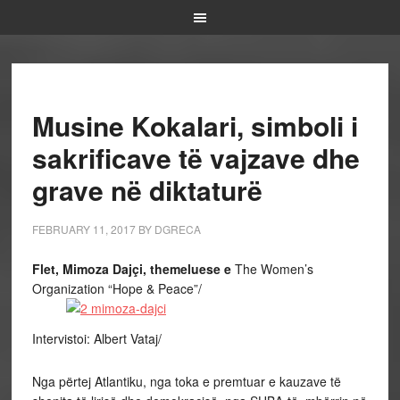
Musine Kokalari, simboli i
sakrificave të vajzave dhe
grave në diktaturë
FEBRUARY 11, 2017
BY
DGRECA
Flet, Mimoza Dajçi, themeluese e
The Women’s
Organization “Hope & Peace”/
Intervistoi: Albert Vataj/
Nga përtej Atlantiku, nga toka e premtuar e kauzave të