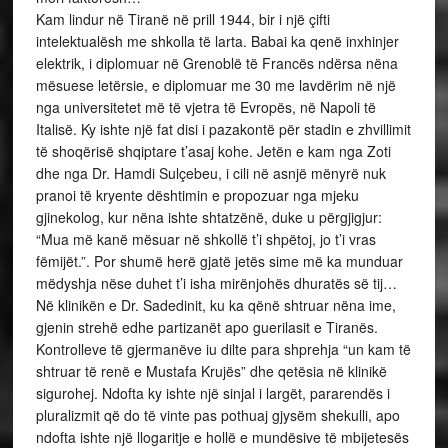
Kam lindur në Tiranë në prill 1944, bir i një çifti
intelektualësh me shkolla të larta. Babai ka qenë inxhinjer
elektrik, i diplomuar në Grenoblë të Francës ndërsa nëna
mësuese letërsie, e diplomuar me 30 me lavdërim në një
nga universitetet më të vjetra të Evropës, në Napoli të
Italisë. Ky ishte një fat disi i pazakontë për stadin e zhvillimit
të shoqërisë shqiptare t’asaj kohe. Jetën e kam nga Zoti
dhe nga Dr. Hamdi Sulçebeu, i cili në asnjë mënyrë nuk
pranoi të kryente dështimin e propozuar nga mjeku
gjinekolog, kur nëna ishte shtatzënë, duke u përgjigjur:
“Mua më kanë mësuar në shkollë t’i shpëtoj, jo t’i vras
fëmijët.”. Por shumë herë gjatë jetës sime më ka munduar
mëdyshja nëse duhet t’i isha mirënjohës dhuratës së tij…
Në klinikën e Dr. Sadedinit, ku ka qënë shtruar nëna ime,
gjenin strehë edhe partizanët apo guerilasit e Tiranës.
Kontrolleve të gjermanëve iu dilte para shprehja “un kam të
shtruar të renë e Mustafa Krujës” dhe qetësia në klinikë
sigurohej. Ndofta ky ishte një sinjal i largët, pararendës i
pluralizmit që do të vinte pas pothuaj gjysëm shekulli, apo
ndofta ishte një llogaritje e hollë e mundësive të mbijetesës