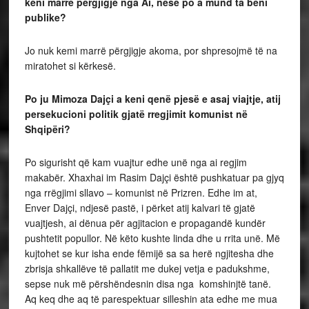
keni marrë përgjigje nga Ai, nëse po a mund ta bëni
publike?
Jo nuk kemi marrë përgjigje akoma, por shpresojmë të na
miratohet si kërkesë.
Po ju Mimoza Dajçi a keni qenë pjesë e asaj viajtje, atij
persekucioni politik gjatë rregjimit komunist në
Shqipëri?
Po sigurisht që kam vuajtur edhe unë nga ai regjim
makabër. Xhaxhai im Rasim Dajçi është pushkatuar pa gjyq
nga rrëgjimi sllavo – komunist në Prizren. Edhe im at,
Enver Dajçi, ndjesë pastë, i përket atij kalvari të gjatë
vuajtjesh, ai dënua për agjitacion e propagandë kundër
pushtetit popullor. Në këto kushte linda dhe u rrita unë. Më
kujtohet se kur isha ende fëmijë sa sa herë ngjitesha dhe
zbrisja shkallëve të pallatit me dukej vetja e padukshme,
sepse nuk më përshëndesnin disa nga komshinjtë tanë.
Aq keq dhe aq të parespektuar silleshin ata edhe me mua