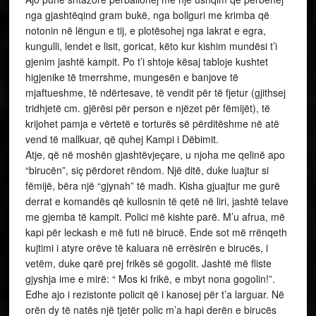
nga gjashtëqind gram bukë, nga bollguri me krimba që
notonin në lëngun e tij, e plotësohej nga lakrat e egra,
kungulli, lendet e lisit, goricat, këto kur kishim mundësi t’i
gjenim jashtë kampit. Po t’i shtoje kësaj tabloje kushtet
higjenike të tmerrshme, mungesën e banjove të
mjaftueshme, të ndërtesave, të vendit për të fjetur (gjithsej
tridhjetë cm. gjërësi për person e njëzet për fëmijët), të
krijohet pamja e vërtetë e torturës së përditëshme në atë
vend të mallkuar, që quhej Kampi i Dëbimit.
Atje, që në moshën gjashtëvjeçare, u njoha me qelinë apo
“birucën”, siç përdoret rëndom. Një ditë, duke luajtur si
fëmijë, bëra një “gjynah” të madh. Kisha gjuajtur me gurë
derrat e komandës që kullosnin të qetë në liri, jashtë telave
me gjemba të kampit. Polici më kishte parë. M’u afrua, më
kapi për leckash e më futi në birucë. Ende sot më rrënqeth
kujtimi i atyre orëve të kaluara në errësirën e birucës, i
vetëm, duke qarë prej frikës së gogolit. Jashtë më fliste
gjyshja ime e mirë: “ Mos ki frikë, e mbyt nona gogolin!”.
Edhe ajo i rezistonte policit që i kanosej për t’a larguar. Në
orën dy të natës një tjetër polic m’a hapi derën e birucës