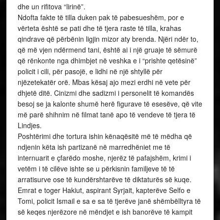
dhe un rifitova “lirinë”.
Ndofta fakte të tilla duken pak të pabesueshëm, por e
vërteta është se pati dhe të tjera raste të tilla, krahas
qindrave që përbënin ligjin mizor aty brenda. Njëri ndër to,
që më vjen ndërmend tani, është ai i një gruaje të sëmurë
që rënkonte nga dhimbjet në veshka e i “prishte qetësinë”
policit i cili, për pasojë, e lidhi në një shtyllë për
njëzetekatër orë. Mbas kësaj ajo mezi erdhi në vete për
dhjetë ditë. Cinizmi dhe sadizmi i personelit të komandës
besoj se ja kalonte shumë herë figurave të esesëve, që vite
më parë shihnim në filmat tanë apo të vendeve të tjera të
Lindjes.
Poshtërimi dhe tortura ishin kënaqësitë më të mëdha që
ndjenin këta ish partizanë në marredhëniet me të
internuarit e çfarëdo moshe, njerëz të pafajshëm, krimi i
vetëm i të cilëve ishte se u përkisnin familjeve të të
arratisurve ose të kundërshtarëve të diktaturës së kuqe.
Emrat e toger Hakiut, aspirant Syrjait, kapterëve Selfo e
Tomi, policit Ismail e sa e sa të tjerëve janë shëmbëlltyra të
së keqes njerëzore në mëndjet e ish banorëve të kampit