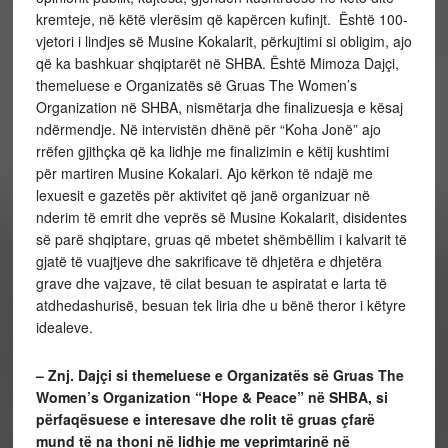
kremteje, në këtë vlerësim që kapërcen kufinjt. Është 100-
vjetori i lindjes së Musine Kokalarit, përkujtimi si obligim, ajo
që ka bashkuar shqiptarët në SHBA. Është Mimoza Dajçi,
themeluese e Organizatës së Gruas The Women’s
Organization në SHBA, nismëtarja dhe finalizuesja e kësaj
ndërmendje. Në intervistën dhënë për “Koha Jonë” ajo
rrëfen gjithçka që ka lidhje me finalizimin e këtij kushtimi
për martiren Musine Kokalari. Ajo kërkon të ndajë me
lexuesit e gazetës për aktivitet që janë organizuar në
nderim të emrit dhe veprës së Musine Kokalarit, disidentes
së parë shqiptare, gruas që mbetet shëmbëllim i kalvarit të
gjatë të vuajtjeve dhe sakrificave të dhjetëra e dhjetëra
grave dhe vajzave, të cilat besuan te aspiratat e larta të
atdhedashurisë, besuan tek liria dhe u bënë theror i këtyre
idealeve.
– Znj. Dajçi si themeluese e Organizatës së Gruas The
Women’s Organization “Hope & Peace” në SHBA, si
përfaqësuese e interesave dhe rolit të gruas çfarë
mund të na thoni në lidhje me veprimtarinë në