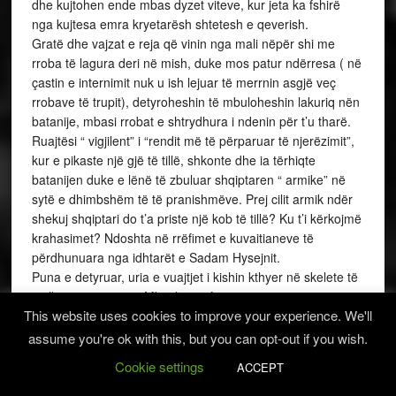
dhe kujtohen ende mbas dyzet viteve, kur jeta ka fshirë
nga kujtesa emra kryetarësh shtetesh e qeverish.
Gratë dhe vajzat e reja që vinin nga mali nëpër shi me
rroba të lagura deri në mish, duke mos patur ndërresa ( në
çastin e internimit nuk u ish lejuar të merrnin asgjë veç
rrobave të trupit), detyroheshin të mbuloheshin lakuriq nën
batanije, mbasi rrobat e shtrydhura i ndenin për t’u tharë.
Ruajtësi “ vigjilent” i “rendit më të përparuar të njerëzimit”,
kur e pikaste një gjë të tillë, shkonte dhe ia tërhiqte
batanijen duke e lënë të zbuluar shqiptaren “ armike” në
sytë e dhimbshëm të të pranishmëve. Prej cilit armik ndër
shekuj shqiptari do t’a priste një kob të tillë? Ku t’i kërkojmë
krahasimet? Ndoshta në rrëfimet e kuvaitianeve të
përdhunuara nga idhtarët e Sadam Hysejnit.
Puna e detyruar, uria e vuajtjet i kishin kthyer në skelete të
gjalla mijëra njerëz. Mbi pleqtë, fëmijët e sëmurë,
This website uses cookies to improve your experience. We'll
vallëzonte përditë kosorja e vdekjes, që rrinte e gatshme të
merrte pjesën e saj. Në një kamp pune, një të burgosuri,
assume you're ok with this, but you can opt-out if you wish.
kur i thanë se të vdiq vëllai, pyeti a e kish marrë racionin e
Cookie settings
ACCEPT
bukës për atë ditë…. Të tilla episode ndodhnin edhe në
kampin e Tepelenës.