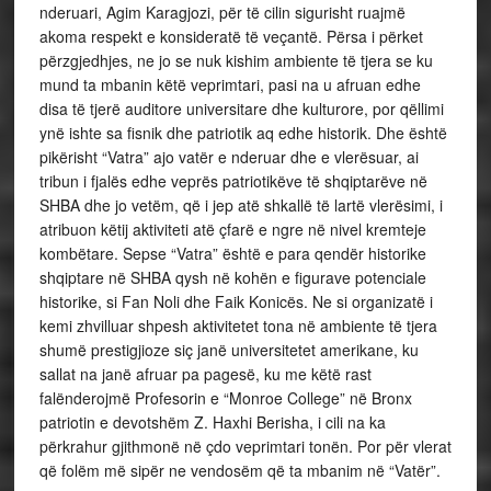
nderuari, Agim Karagjozi, për të cilin sigurisht ruajmë
akoma respekt e konsideratë të veçantë. Përsa i përket
përzgjedhjes, ne jo se nuk kishim ambiente të tjera se ku
mund ta mbanin këtë veprimtari, pasi na u afruan edhe
disa të tjerë auditore universitare dhe kulturore, por qëllimi
ynë ishte sa fisnik dhe patriotik aq edhe historik. Dhe është
pikërisht “Vatra” ajo vatër e nderuar dhe e vlerësuar, ai
tribun i fjalës edhe veprës patriotikëve të shqiptarëve në
SHBA dhe jo vetëm, që i jep atë shkallë të lartë vlerësimi, i
atribuon këtij aktiviteti atë çfarë e ngre në nivel kremteje
kombëtare. Sepse “Vatra” është e para qendër historike
shqiptare në SHBA qysh në kohën e figurave potenciale
historike, si Fan Noli dhe Faik Konicës. Ne si organizatë i
kemi zhvilluar shpesh aktivitetet tona në ambiente të tjera
shumë prestigjioze siç janë universitetet amerikane, ku
sallat na janë afruar pa pagesë, ku me këtë rast
falënderojmë Profesorin e “Monroe College” në Bronx
patriotin e devotshëm Z. Haxhi Berisha, i cili na ka
përkrahur gjithmonë në çdo veprimtari tonën. Por për vlerat
që folëm më sipër ne vendosëm që ta mbanim në “Vatër”.