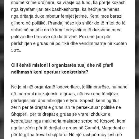
shumë krime ordinere, ka vrasje pa fund, ka prerje kokash
nga kryefamiljari tek bashkëshortja, ka hedhje të nënës
nga dritarja duke mbetur fëmijët jetimë. Kemi mos barazi
gjinore në politikë. Prandaj nëse kjo shifër do të rritet do të
shikojmë se atje do të kemi ndryshime të dukshme mes
palëve dhe brezave që do të vinë. Pra unë jam për
përfshirjen e gruas në politikë dhe vendimmarrje në kuotën
50%.
Cili është misioni i organizatës tuaj dhe në çfarë
ndihmash keni operuar konkretisht?
Ne jemi një organizatë joqeveritare, jofitimprurëse, humane
që merremi me kujdesin e gruas, nënave dhe fëmijëve,
përfaqësimin dhe mbrojtjen e tyre. Shpesh kemi ngritur
zërin për të drejtat e gruas ish të persekutuar politike në
Shqipëri, për të drejtat e gruas së vrarë, zhdukur e
keqtrajtuar nga makineria makabre serbe në Kosovë, kemi
ngritur zërin për të drejtat e gruas në Çamëri, Maqedoni e
për të gjitha trevat shqiptare. Në një rast përmbytjesh në