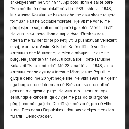
shkëlqyeshëm në vitin 1941. Ajo botoi librin e saj të parë
“Seç më thotë nëna plakë” në vitin 1939. Ishte viti 1943,
kur Musine Kokalari së bashku dhe me disa shokë të tjerë
formuan Partinë Socialdemokrate. Një vit më vonë, me
përpjekjen e saj, doli numri i parë i gazetës “Zëri i Lirisë”.
Në vitin 1944, botoi librin e saj të dytë “Rreth vatrës”,
ndërsa më 12 nëntor të po këtij viti u pushkatuan vëllezërit
e saj, Muntaz e Vesim Kokalari. Katër ditë më vonë e
arrestuan dhe Musinenë, të cilën e mbajtën 17 ditë në
burg. Në janar të vitit 1945, u botua libri i tretë i Musine
Kokalarit “Sa u tund jeta”. Më 23 janar të vitit 1946, ajo u
arrestua për së dyti nga forcat e Mbrojtjes së Popullit e
gjyqi e dënoi me 20 vjet heqje lirie. Në vitin 1961, e nxjerrin
nga burgu dhe e internuan në Rrëshen, ku dhe doli në
pension me gjysmë page. Në vitin 1981, sëmuret nga
sëmundja e kancerit, që dy vjet më pas do ta largonte
përgjithmonë nga jeta. Dhjetë vjet më vonë, pra në vitin
1993, Presidenti i Republikës i dha pas vdekjes medaljen
“Martir i Demokracisë”.