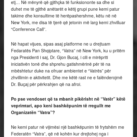
etj… Në mënyrë që gjithçka të funksiononte sa dhe si
duhet me të gjithë anëtarët e këtij grupi pune kemi patur
takime dhe konsultime të herëpashershme, këtu në në
New York, me disa të tjerë që jetonin më larg kemi zhvilluar
“Conference Call”.
Në hapat vijues, sipas asaj platforme ne u drejtuam
Fedaratës Pan Shqiptare, “Vatra” në New York, ku u pritëm
nga Presidenti i saj, Dr. Gjon Bucaj, i cili e mirëpriti
iniciativën tonë dhe shprehu gatishmërinë për të na
mbështetur duke na ofruar ambientet e “Vatrës” për
zhvillimin e aktivitetit. Dhe me këtë rast ne e falënderojmë
Dr. Buçaj për përkrahjen që na afroi.
Po pse vendoset që ta mbanit pikërisht në “Vatër” këtë
veprimtari, apo keni bashkëpunim të rregullt me
Organizatën “Vatra”?
Ne kemi patur në vijimësi një bashkëpunim të frytshëm me
Federatën “Vatra”, që në kohën kur drejtohej nga i