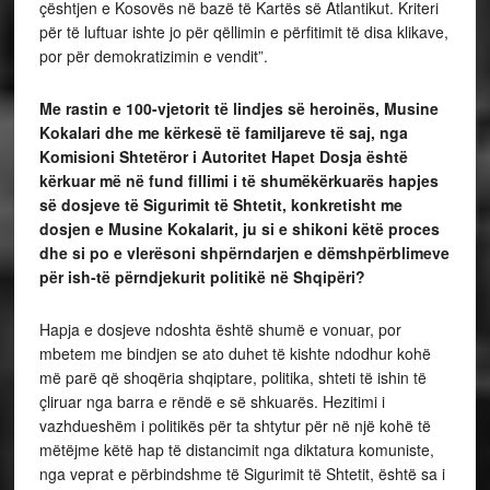
çështjen e Kosovës në bazë të Kartës së Atlantikut. Kriteri
për të luftuar ishte jo për qëllimin e përfitimit të disa klikave,
por për demokratizimin e vendit”.
Me rastin e 100-vjetorit të lindjes së heroinës, Musine
Kokalari dhe me kërkesë të familjareve të saj, nga
Komisioni Shtetëror i Autoritet Hapet Dosja është
kërkuar më në fund fillimi i të shumëkërkuarës hapjes
së dosjeve të Sigurimit të Shtetit, konkretisht me
dosjen e Musine Kokalarit, ju si e shikoni këtë proces
dhe si po e vlerësoni shpërndarjen e dëmshpërblimeve
për ish-të përndjekurit politikë në Shqipëri?
Hapja e dosjeve ndoshta është shumë e vonuar, por
mbetem me bindjen se ato duhet të kishte ndodhur kohë
më parë që shoqëria shqiptare, politika, shteti të ishin të
çliruar nga barra e rëndë e së shkuarës. Hezitimi i
vazhdueshëm i politikës për ta shtytur për në një kohë të
mëtëjme këtë hap të distancimit nga diktatura komuniste,
nga veprat e përbindshme të Sigurimit të Shtetit, është sa i