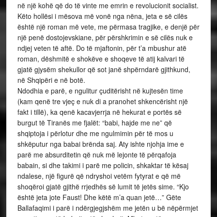
në një kohë që do të vinte me emrin e revolucionit socialist.
Këto hollësi i mësova më vonë nga nëna, jeta e së cilës
është një roman më vete, me përmasa tragjike, e denjë për
një penë dostojevskiane, për përshkrimin e së cilës nuk e
ndjej veten të aftë. Do të mjaftonin, për t’a mbushur atë
roman, dëshmitë e shokëve e shoqeve të atij kalvari të
gjatë gjysëm shekullor që sot janë shpërndarë gjithkund,
në Shqipëri e në botë.
Ndodhia e parë, e ngulitur çuditërisht në kujtesën time
(kam qenë tre vjeç e nuk di a pranohet shkencërisht një
fakt i tillë), ka qenë kacavjerrja në hekurat e portës së
burgut të Tiranës me fjalët: “babi, hajde me ne” që
shqiptoja i përlotur dhe me ngulmimin për të mos u
shkëputur nga babai brënda saj. Aty ishte njohja ime e
parë me absurditetin që nuk më lejonte të përqafoja
babain, si dhe takimi i parë me policin, shkaktar të kësaj
ndalese, një figurë që ndryshoi vetëm fytyrat e që më
shoqëroi gjatë gjithë rrjedhës së lumit të jetës sime. “Kjo
është jeta jote Faust! Dhe këtë m’a quan jetë…” Gëte
Ballafaqimi i parë i ndërgjegjshëm me jetën u bë nëpërmjet