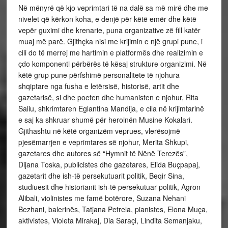
Në mënyrë që kjo veprimtari të na dalë sa më mirë dhe me
nivelet që kërkon koha, e denjë për këtë emër dhe këtë
vepër guximi dhe krenarie, puna organizative zë fill katër
muaj më parë. Gjithçka nisi me krijimin e një grupi pune, i
cili do të merrej me hartimin e platformës dhe realizimin e
çdo komponenti përbërës të kësaj strukture organizimi. Në
këtë grup pune përfshimë personalitete të njohura
shqiptare nga fusha e letërsisë, historisë, artit dhe
gazetarisë, si dhe poeten dhe humanisten e njohur, Rita
Saliu, shkrimtaren Eglantina Mandija, e cila në krijimtarinë
e saj ka shkruar shumë për heroinën Musine Kokalari.
Gjithashtu në këtë organizëm veprues, vlerësojmë
pjesëmarrjen e veprimtares së njohur, Merita Shkupi,
gazetares dhe autores së “Hymnit të Nënë Terezës”,
Dijana Toska, publicistes dhe gazetares, Elida Buçpapaj,
gazetarit dhe ish-të persekutuarit politik, Beqir Sina,
studiuesit dhe historianit ish-të persekutuar politik, Agron
Alibali, violinistes me famë botërore, Suzana Nehani
Bezhani, balerinës, Tatjana Petrela, pianistes, Elona Muça,
aktivistes, Violeta Mirakaj, Dia Saraçi, Lindita Semanjaku,