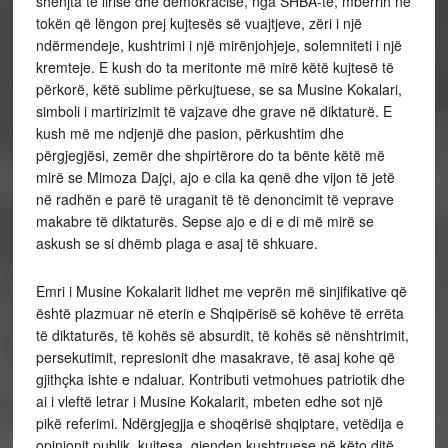
shenjta të lirisë dhe demokracisë, nga SHBA-të, mbërrin në
tokën që lëngon prej kujtesës së vuajtjeve, zëri i një
ndërmendeje, kushtrimi i një mirënjohjeje, solemniteti i një
kremteje. E kush do ta meritonte më mirë këtë kujtesë të
përkorë, këtë sublime përkujtuese, se sa Musine Kokalari,
simboli i martirizimit të vajzave dhe grave në diktaturë. E
kush më me ndjenjë dhe pasion, përkushtim dhe
përgjegjësi, zemër dhe shpirtërore do ta bënte këtë më
mirë se Mimoza Dajçi, ajo e cila ka qenë dhe vijon të jetë
në radhën e parë të uraganit të të denoncimit të veprave
makabre të diktaturës. Sepse ajo e di e di më mirë se
askush se si dhëmb plaga e asaj të shkuare.
Emri i Musine Kokalarit lidhet me veprën më sinjifikative që
është plazmuar në eterin e Shqipërisë së kohëve të errëta
të diktaturës, të kohës së absurdit, të kohës së nënshtrimit,
persekutimit, represionit dhe masakrave, të asaj kohe që
gjithçka ishte e ndaluar. Kontributi vetmohues patriotik dhe
ai i vleftë letrar i Musine Kokalarit, mbeten edhe sot një
pikë referimi. Ndërgjegjja e shoqërisë shqiptare, vetëdija e
opinionit publik, kujtesa, gjenden kushtruese në këto ditë