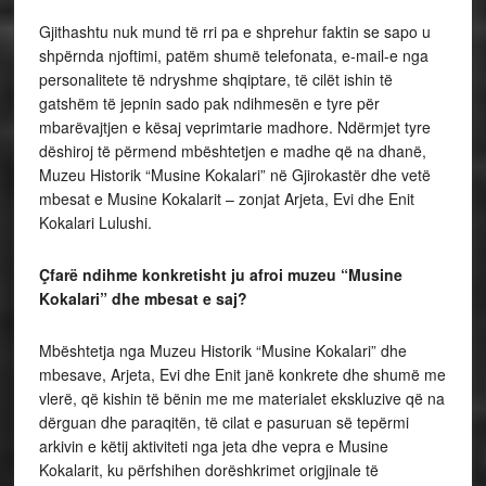
Gjithashtu nuk mund të rri pa e shprehur faktin se sapo u
shpërnda njoftimi, patëm shumë telefonata, e-mail-e nga
personalitete të ndryshme shqiptare, të cilët ishin të
gatshëm të jepnin sado pak ndihmesën e tyre për
mbarëvajtjen e kësaj veprimtarie madhore. Ndërmjet tyre
dëshiroj të përmend mbështetjen e madhe që na dhanë,
Muzeu Historik “Musine Kokalari” në Gjirokastër dhe vetë
mbesat e Musine Kokalarit – zonjat Arjeta, Evi dhe Enit
Kokalari Lulushi.
Çfarë ndihme konkretisht ju afroi muzeu “Musine
Kokalari” dhe mbesat e saj?
Mbështetja nga Muzeu Historik “Musine Kokalari” dhe
mbesave, Arjeta, Evi dhe Enit janë konkrete dhe shumë me
vlerë, që kishin të bënin me me materialet ekskluzive që na
dërguan dhe paraqitën, të cilat e pasuruan së tepërmi
arkivin e këtij aktiviteti nga jeta dhe vepra e Musine
Kokalarit, ku përfshihen dorëshkrimet origjinale të