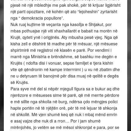
pjesë në një mbledhje me pak shokë, për të krijuar ligjërisht
një parti opozitare, në kohën që ato “lejoheshin” zyrtarisht
nga “ demokracia popullore”.
Nuk ruaj kujtime të veçanta nga kasollja e Shijakut, por
mbas pothuajse një viti xhaxhallarët e babait na morën në
Krujë, qyteti ynë i origjinës. Aty mbusha pesë vjeç. Nga që
kisha zell e dëshirë të madhe për të mësuar, një mësuese
shpirtmirë më regjistroi në klasën e parë. Por vendimi i
marrë nga Ministria e brëndshme, së bashku me degën e
Krujës ( ndofta disi i vonuar, sepse familjet e tjera kishin
vite që qëndronin në kampe interrnimi ) u vu në zbatim dhe
ne u detyruam të banojmë për disa muaj në qelitë e degës
së Krujës.
Para syve më del si nëpër mjegull figura sa e bukur aq dhe
njerëzore e mësueses sime të parë, që më merrte përdore
e më sillte nga shkolla në burg, ndërsa çdo mëngjes polici
hapte portën në të njëjtën orë, për të më lejuar të shkonja
në shkollë. Më vjen shumë keq që nuk i mbaj mënd emrin
e asaj vajze dhe nuk di a rron… Por i jam shumë
mirënjohës, jo vetëm se më mësoi shkronjat e para, por se