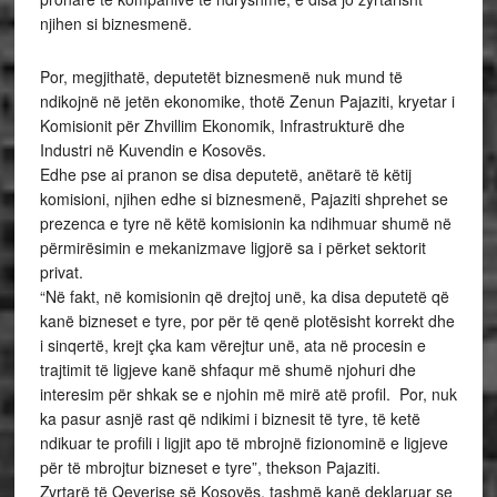
njihen si biznesmenë.
Por, megjithatë, deputetët biznesmenë nuk mund të
ndikojnë në jetën ekonomike, thotë Zenun Pajaziti, kryetar i
Komisionit për Zhvillim Ekonomik, Infrastrukturë dhe
Industri në Kuvendin e Kosovës.
Edhe pse ai pranon se disa deputetë, anëtarë të këtij
komisioni, njihen edhe si biznesmenë, Pajaziti shprehet se
prezenca e tyre në këtë komisionin ka ndihmuar shumë në
përmirësimin e mekanizmave ligjorë sa i përket sektorit
privat.
“Në fakt, në komisionin që drejtoj unë, ka disa deputetë që
kanë bizneset e tyre, por për të qenë plotësisht korrekt dhe
i sinqertë, krejt çka kam vërejtur unë, ata në procesin e
trajtimit të ligjeve kanë shfaqur më shumë njohuri dhe
interesim për shkak se e njohin më mirë atë profil. Por, nuk
ka pasur asnjë rast që ndikimi i biznesit të tyre, të ketë
ndikuar te profili i ligjit apo të mbrojnë fizionominë e ligjeve
për të mbrojtur bizneset e tyre”, thekson Pajaziti.
Zyrtarë të Qeverise së Kosovës, tashmë kanë deklaruar se