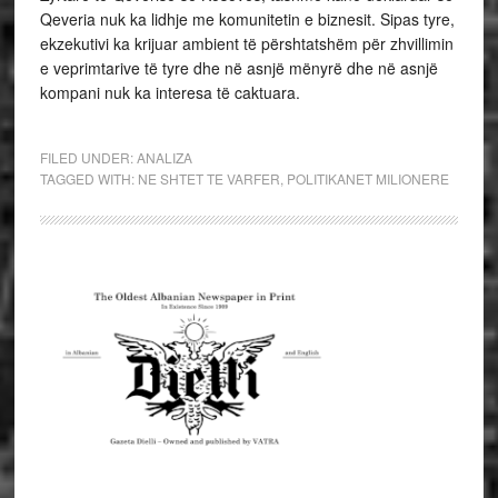
Qeveria nuk ka lidhje me komunitetin e biznesit. Sipas tyre,
ekzekutivi ka krijuar ambient të përshtatshëm për zhvillimin
e veprimtarive të tyre dhe në asnjë mënyrë dhe në asnjë
kompani nuk ka interesa të caktuara.
FILED UNDER:
ANALIZA
TAGGED WITH:
NE SHTET TE VARFER
,
POLITIKANET MILIONERE