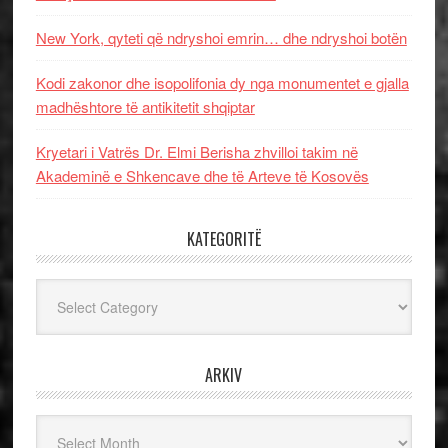
New York, qyteti që ndryshoi emrin… dhe ndryshoi botën
Kodi zakonor dhe isopolifonia dy nga monumentet e gjalla
madhështore të antikitetit shqiptar
Kryetari i Vatrës Dr. Elmi Berisha zhvilloi takim në
Akademinë e Shkencave dhe të Arteve të Kosovës
KATEGORITË
Kategoritë
ARKIV
Arkiv