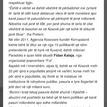
respektuar ligjin.
“
Është e vërtet se është vështirë të përballohet me zyrtarë
të lartë të cilët kanë deklaruar vlera të lartë monetare apo
kanë pasuri të patundshme që përkojnë të jenë milionerë.
Ndoshta nuk janë të tillë, por janë shuma të larta të cilat
vështirë të besohet se në Kosovë për një kohë të shkurtë
janë fituar”
, tha Preteni.
Në vitin 2011, Agjencia Kosovare kundër Korrupsionit
kishte bërë të ditur se një nga 10 politikanët që ishin
pretendentë për të hyrë në Kuvend, është milioner.
Paradoks e quan këtë situatë
Fidan Kalaja
, nga
organizatat joqeveritare “Fol”.
Aspekti më i tmerrshëm, sipas tij, është se në Kosovë rreth
20 për qind e popullatës jetojnë në varfëri, kurse rreth tre
për qind e popullatës, siç thotë ai, të instaluar në
institucione të ndryshme publike, pasuria e tyre llogaritet të
jetë deri në një miliard euro.
“Burimi i krejt kësaj pasurie është shumë i thjeshtë –
abuzimi më pushtetin ka bërë që të kemi politikan që kanë
pasuri milionëshe apo edhe miliardshe.