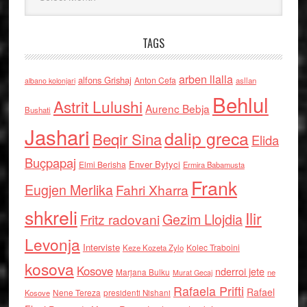
TAGS
arben llalla
alfons Grishaj
Anton Cefa
asllan
albano kolonjari
Behlul
Astrit Lulushi
Aurenc Bebja
Bushati
Jashari
dalip greca
Beqir Sina
Elida
Buçpapaj
Enver Bytyci
Elmi Berisha
Ermira Babamusta
Frank
Eugjen Merlika
Fahri Xharra
shkreli
Ilir
Gezim Llojdia
Fritz radovani
Levonja
Interviste
Kolec Traboini
Keze Kozeta Zylo
kosova
Kosove
nderroi jete
Marjana Bulku
ne
Murat Gecaj
Rafaela Prifti
Rafael
Nene Tereza
Kosove
presidenti Nishani