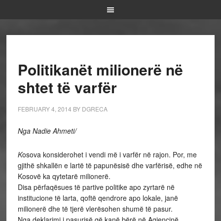
Politikanët milionerë në
shtet të varfër
FEBRUARY 4, 2014
BY
DGRECA
Nga Nadie Ahmeti/
K
osova konsiderohet i vendi më i varfër në rajon. Por, me
gjithë shkallën e lartë të papunësisë dhe varfërisë, edhe në
Kosovë ka qytetarë milionerë.
Disa përfaqësues të partive politike apo zyrtarë në
institucione të larta, qoftë qendrore apo lokale, janë
milionerë dhe të tjerë vlerësohen shumë të pasur.
Nga deklarimi i pasurisë që kanë bërë në Agjencinë