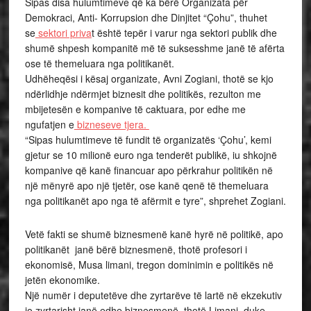
Sipas disa hulumtimeve që ka bërë Organizata për
Demokraci, Anti- Korrupsion dhe Dinjitet “Çohu”, thuhet
se
sektori priva
t është tepër i varur nga sektori publik dhe
shumë shpesh kompanitë më të suksesshme janë të afërta
ose të themeluara nga politikanët.
Udhëheqësi i kësaj organizate, Avni Zogiani, thotë se kjo
ndërlidhje ndërmjet biznesit dhe politikës, rezulton me
mbijetesën e kompanive të caktuara, por edhe me
ngufatjen e
bizneseve tjera.
“Sipas hulumtimeve të fundit të organizatës ‘Çohu’, kemi
gjetur se 10 milionë euro nga tenderët publikë, iu shkojnë
kompanive që kanë financuar apo përkrahur politikën në
një mënyrë apo një tjetër, ose kanë qenë të themeluara
nga politikanët apo nga të afërmit e tyre”, shprehet Zogiani.
Vetë fakti se shumë biznesmenë kanë hyrë në politikë, apo
politikanët janë bërë biznesmenë, thotë profesori i
ekonomisë, Musa limani, tregon dominimin e politikës në
jetën ekonomike.
Një numër i deputetëve dhe zyrtarëve të lartë në ekzekutiv
jo zyrtarisht janë edhe biznesmenë, thotë Limani, duke