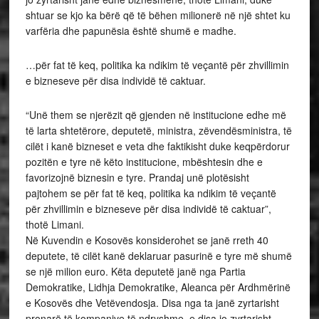
shtuar se kjo ka bërë që të bëhen milionerë në një shtet ku
varfëria dhe papunësia është shumë e madhe.
…për fat të keq, politika ka ndikim të veçantë për zhvillimin
e bizneseve për disa individë të caktuar.
“Unë them se njerëzit që gjenden në institucione edhe më
të larta shtetërore, deputetë, ministra, zëvendësministra, të
cilët i kanë bizneset e veta dhe faktikisht duke keqpërdorur
pozitën e tyre në këto institucione, mbështesin dhe e
favorizojnë biznesin e tyre. Prandaj unë plotësisht
pajtohem se për fat të keq, politika ka ndikim të veçantë
për zhvillimin e bizneseve për disa individë të caktuar”,
thotë Limani.
Në Kuvendin e Kosovës konsiderohet se janë rreth 40
deputete, të cilët kanë deklaruar pasurinë e tyre më shumë
se një milion euro. Këta deputetë janë nga Partia
Demokratike, Lidhja Demokratike, Aleanca për Ardhmërinë
e Kosovës dhe Vetëvendosja. Disa nga ta janë zyrtarisht
pronarë të kompanive të ndryshme, e disa jo zyrtarisht