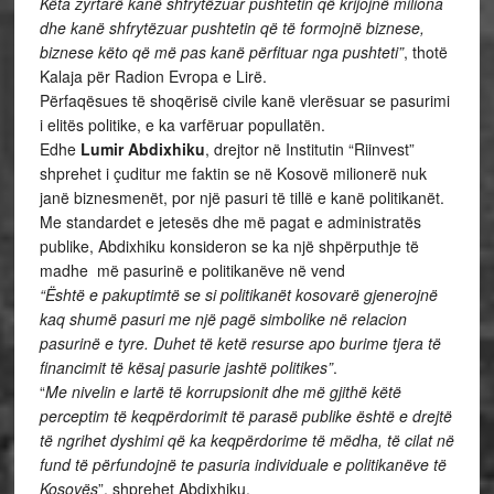
Këta zyrtarë kanë shfrytëzuar pushtetin që krijojnë miliona
dhe kanë shfrytëzuar pushtetin që të formojnë biznese,
biznese këto që më pas kanë përfituar nga pushteti”
, thotë
Kalaja për Radion Evropa e Lirë.
Përfaqësues të shoqërisë civile kanë vlerësuar se pasurimi
i elitës politike, e ka varfëruar popullatën.
Edhe
Lumir Abdixhiku
, drejtor në Institutin “Riinvest”
shprehet i çuditur me faktin se në Kosovë milionerë nuk
janë biznesmenët, por një pasuri të tillë e kanë politikanët.
Me standardet e jetesës dhe më pagat e administratës
publike, Abdixhiku konsideron se ka një shpërputhje të
madhe më pasurinë e politikanëve në vend
“Është e pakuptimtë se si politikanët kosovarë gjenerojnë
kaq shumë pasuri me një pagë simbolike në relacion
pasurinë e tyre. Duhet të ketë resurse apo burime tjera të
financimit të kësaj pasurie jashtë politikes”
.
“
Me nivelin e lartë të korrupsionit dhe më gjithë këtë
perceptim të keqpërdorimit të parasë publike është e drejtë
të ngrihet dyshimi që ka keqpërdorime të mëdha, të cilat në
fund të përfundojnë te pasuria individuale e politikanëve të
Kosovës
”, shprehet Abdixhiku.