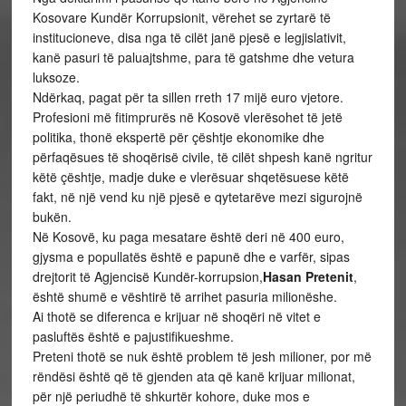
Kosovare Kundër Korrupsionit, vërehet se zyrtarë të
institucioneve, disa nga të cilët janë pjesë e legjislativit,
kanë pasuri të paluajtshme, para të gatshme dhe vetura
luksoze.
Ndërkaq, pagat për ta sillen rreth 17 mijë euro vjetore.
Profesioni më fitimprurës në Kosovë vlerësohet të jetë
politika, thonë ekspertë për çështje ekonomike dhe
përfaqësues të shoqërisë civile, të cilët shpesh kanë ngritur
këtë çështje, madje duke e vlerësuar shqetësuese këtë
fakt, në një vend ku një pjesë e qytetarëve mezi sigurojnë
bukën.
Në Kosovë, ku paga mesatare është deri në 400 euro,
gjysma e popullatës është e papunë dhe e varfër, sipas
drejtorit të Agjencisë Kundër-korrupsion,
Hasan Pretenit
,
është shumë e vështirë të arrihet pasuria milionëshe.
Ai thotë se diferenca e krijuar në shoqëri në vitet e
pasluftës është e pajustifikueshme.
Preteni thotë se nuk është problem të jesh milioner, por më
rëndësi është që të gjenden ata që kanë krijuar milionat,
për një periudhë të shkurtër kohore, duke mos e