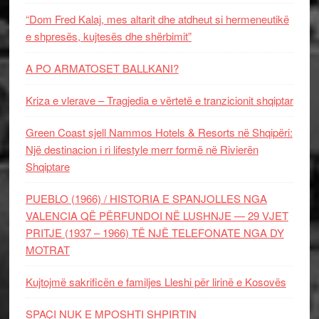
“Dom Fred Kalaj, mes altarit dhe atdheut si hermeneutikë
e shpresës, kujtesës dhe shërbimit”
A PO ARMATOSET BALLKANI?
Kriza e vlerave – Tragjedia e vërtetë e tranzicionit shqiptar
Green Coast sjell Nammos Hotels & Resorts në Shqipëri:
Një destinacion i ri lifestyle merr formë në Rivierën
Shqiptare
PUEBLO (1966) / HISTORIA E SPANJOLLES NGA
VALENCIA QË PËRFUNDOI NË LUSHNJE — 29 VJET
PRITJE (1937 – 1966) TË NJË TELEFONATE NGA DY
MOTRAT
Kujtojmë sakrificën e familjes Lleshi për lirinë e Kosovës
SPAÇI NUK E MPOSHTI SHPIRTIN